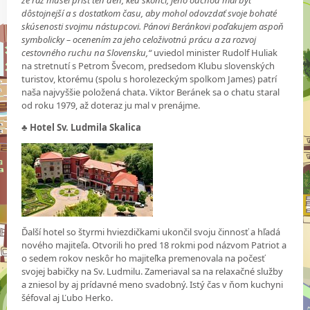
že raz musel prísť ten deň, keď skončí, jeho odchod mal byť
dôstojnejší a s dostatkom času, aby mohol odovzdať svoje bohaté
skúsenosti svojmu nástupcovi. Pánovi Beránkovi poďakujem aspoň
symbolicky – ocenením za jeho celoživotnú prácu a za rozvoj
cestovného ruchu na Slovensku,“
uviedol minister Rudolf Huliak
na stretnutí s Petrom Švecom, predsedom Klubu slovenských
turistov, ktorému (spolu s horolezeckým spolkom James) patrí
naša najvyššie položená chata. Viktor Beránek sa o chatu staral
od roku 1979, až doteraz ju mal v prenájme.
♣
Hotel Sv. Ludmila Skalica
Ďalší hotel so štyrmi hviezdičkami ukončil svoju činnosť a hľadá
nového majiteľa. Otvorili ho pred 18 rokmi pod názvom Patriot a
o sedem rokov neskôr ho majiteľka premenovala na počesť
svojej babičky na Sv. Ludmilu. Zameriaval sa na relaxačné služby
a zniesol by aj prídavné meno svadobný. Istý čas v ňom kuchyni
šéfoval aj Ľubo Herko.