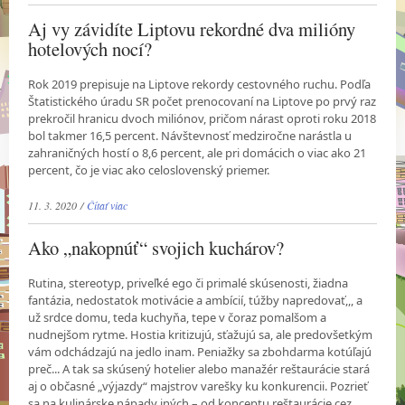
Aj vy závidíte Liptovu rekordné dva milióny
hotelových nocí?
Rok 2019 prepisuje na Liptove rekordy cestovného ruchu. Podľa
Štatistického úradu SR počet prenocovaní na Liptove po prvý raz
prekročil hranicu dvoch miliónov, pričom nárast oproti roku 2018
bol takmer 16,5 percent. Návštevnosť medziročne narástla u
zahraničných hostí o 8,6 percent, ale pri domácich o viac ako 21
percent, čo je viac ako celoslovenský priemer.
11. 3. 2020 /
Čítať viac
Ako „nakopnúť“ svojich kuchárov?
Rutina, stereotyp, priveľké ego či primalé skúsenosti, žiadna
fantázia, nedostatok motivácie a ambícií, túžby napredovať,,, a
už srdce domu, teda kuchyňa, tepe v čoraz pomalšom a
nudnejšom rytme. Hostia kritizujú, sťažujú sa, ale predovšetkým
vám odchádzajú na jedlo inam. Peniažky sa zbohdarma kotúľajú
preč... A tak sa skúsený hotelier alebo manažér reštaurácie stará
aj o občasné „výjazdy“ majstrov varešky ku konkurencii. Pozrieť
sa na kulinárske nápady iných – od konceptu reštaurácie cez