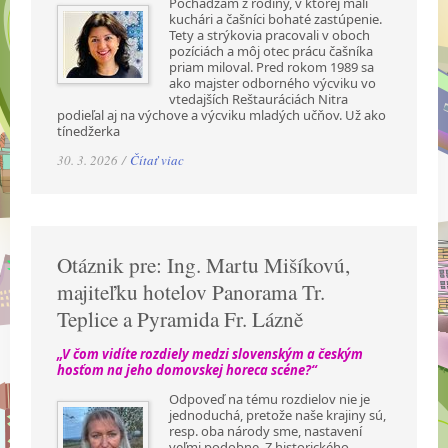
Pochádzam z rodiny, v ktorej mali
kuchári a čašníci bohaté zastúpenie.
Tety a strýkovia pracovali v oboch
pozíciách a môj otec prácu čašníka
priam miloval. Pred rokom 1989 sa
ako majster odborného výcviku vo
vtedajších Reštauráciách Nitra
podieľal aj na výchove a výcviku mladých učňov. Už ako
tínedžerka
30. 3. 2026 /
Čítať viac
Otáznik pre: Ing. Martu Mišíkovú,
majiteľku hotelov Panorama Tr.
Teplice a Pyramida Fr. Lázně
„V čom vidíte rozdiely medzi slovenským a českým
hosťom na jeho domovskej horeca scéne?“
Odpoveď na tému rozdielov nie je
jednoduchá, pretože naše krajiny sú,
resp. oba národy sme, nastavení
veľmi podobne. Z historického