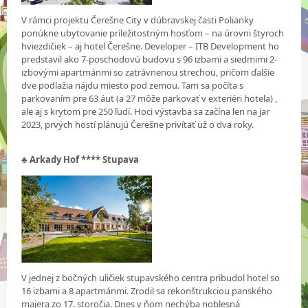
V rámci projektu Čerešne City v dúbravskej časti Polianky
ponúkne ubytovanie príležitostným hosťom – na úrovni štyroch
hviezdičiek – aj hotel Čerešne. Developer – ITB Development ho
predstavil ako 7-poschodovú budovu s 96 izbami a siedmimi 2-
izbovými apartmánmi so zatrávnenou strechou, pričom ďalšie
dve podlažia nájdu miesto pod zemou. Tam sa počíta s
parkovaním pre 63 áut (a 27 môže parkovať v exteriéri hotela) ,
ale aj s krytom pre 250 ľudí. Hoci výstavba sa začína len na jar
2023, prvých hostí plánujú Čerešne privítať už o dva roky.
♣
Arkady Hof **** Stupava
V jednej z bočných uličiek stupavského centra pribudol hotel so
16 izbami a 8 apartmánmi. Zrodil sa rekonštrukciou panského
majera zo 17. storočia. Dnes v ňom nechýba noblesná