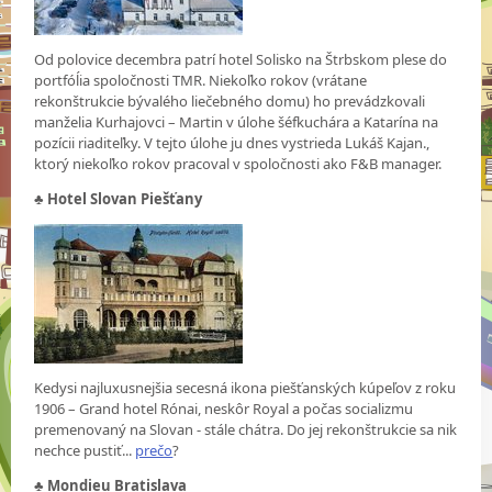
Od polovice decembra patrí hotel Solisko na Štrbskom plese do
portfóĺia spoločnosti TMR. Niekoľko rokov (vrátane
rekonštrukcie bývalého liečebného domu) ho prevádzkovali
manželia Kurhajovci – Martin v úlohe šéfkuchára a Katarína na
pozícii riaditeľky. V tejto úlohe ju dnes vystrieda Lukáš Kajan.,
ktorý niekoľko rokov pracoval v spoločnosti ako F&B manager.
♣
Hotel Slovan Piešťany
Kedysi najluxusnejšia secesná ikona piešťanských kúpeľov z roku
1906 – Grand hotel Rónai, neskôr Royal a počas socializmu
premenovaný na Slovan - stále chátra. Do jej rekonštrukcie sa nik
nechce pustiť...
prečo
?
♣
Mondieu Bratislava