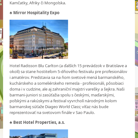
Kamčatky, Afriky či Mongolska.
♣
Mirror Hospitality Expo
Hotel Radisson Blu Carlton (a ďalších 15 prevádzok v Bratislave a
okolí) sa stane hostiteľom 5-dňového festivalu pre profesionálov
i amatérov. Predstavia sa na ňom svetové mená barmanského,
kuchárskeho a someliérskeho remesla - profesionáli, pôsobiaci
doma i v cudzine, ale aj zahraniční majstri varešky a šejkra. Naši
barmani-juniori si zasúťažia spolu s českými, maďarskými,
poľskými a rakúskymi a festival vyvrcholí národným kolom
barmanskej súťaže Diageo World Class; víťaz nás bude
reprezentovať na svetovom finále v Sao Paulo.
♣
Best Hotel Properties, a.s.