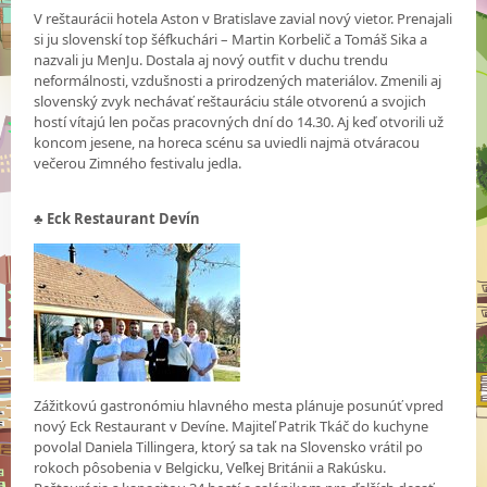
V reštaurácii hotela Aston v Bratislave zavial nový vietor. Prenajali
si ju slovenskí top šéfkuchári – Martin Korbelič a Tomáš Sika a
nazvali ju MenJu. Dostala aj nový outfit v duchu trendu
neformálnosti, vzdušnosti a prirodzených materiálov. Zmenili aj
slovenský zvyk nechávať reštauráciu stále otvorenú a svojich
hostí vítajú len počas pracovných dní do 14.30. Aj keď otvorili už
koncom jesene, na horeca scénu sa uviedli najmä otváracou
večerou Zimného festivalu jedla.
♣
Eck Restaurant Devín
Zážitkovú gastronómiu hlavného mesta plánuje posunúť vpred
nový Eck Restaurant v Devíne. Majiteľ Patrik Tkáč do kuchyne
povolal Daniela Tillingera, ktorý sa tak na Slovensko vrátil po
rokoch pôsobenia v Belgicku, Veľkej Británii a Rakúsku.