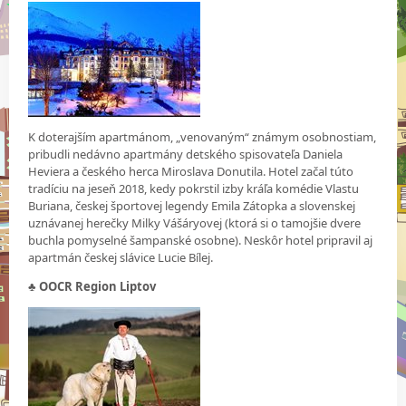
K doterajším apartmánom, „venovaným“ známym osobnostiam,
pribudli nedávno apartmány detského spisovateľa Daniela
Heviera a českého herca Miroslava Donutila. Hotel začal túto
tradíciu na jeseň 2018, kedy pokrstil izby kráľa komédie Vlastu
Buriana, českej športovej legendy Emila Zátopka a slovenskej
uznávanej herečky Milky Vášáryovej (ktorá si o tamojšie dvere
buchla pomyselné šampanské osobne). Neskôr hotel pripravil aj
apartmán českej slávice Lucie Bílej.
♣ OOCR Region Liptov