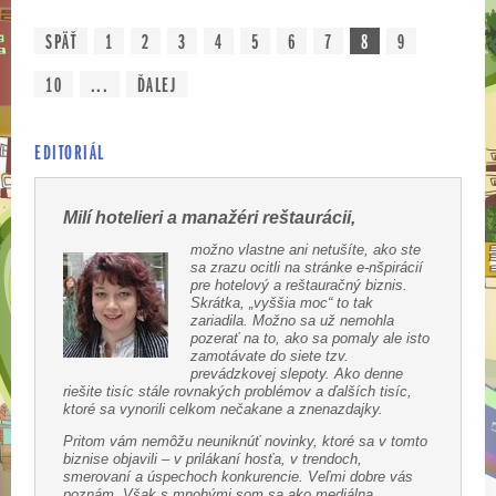
SPÄŤ
1
2
3
4
5
6
7
8
9
10
...
ĎALEJ
EDITORIÁL
Milí hotelieri a manažéri reštaurácii,
možno vlastne ani netušíte, ako ste
sa zrazu ocitli na stránke e-nšpirácií
pre hotelový a reštauračný biznis.
Skrátka, „vyššia moc“ to tak
zariadila. Možno sa už nemohla
pozerať na to, ako sa pomaly ale isto
zamotávate do siete tzv.
prevádzkovej slepoty. Ako denne
riešite tisíc stále rovnakých problémov a ďalších tisíc,
ktoré sa vynorili celkom nečakane a znenazdajky.
Pritom vám nemôžu neuniknúť novinky, ktoré sa v tomto
biznise objavili – v prilákaní hosťa, v trendoch,
smerovaní a úspechoch konkurencie. Veľmi dobre vás
poznám. Však s mnohými som sa ako mediálna