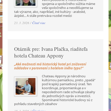
spojenia a spoločného súžitia máme
veľa spoločného a neodlišujeme sa
tak výrazne, ako, napríklad, iné kultúry - arabské,
ázijské... A stále pretrváva rozdiel medzi
23. 3. 2026 /
Čítať viac
Otáznik pre: Ivana Plačka, riaditeľa
hotela Chateau Appony
„Aké možnosti má historický hotel pri znižovaní
nákladov v porovnaní s hotelom iného typu?“
Chateau Appony je národnou
kultúrnou pamiatkou, preto „spadá“
pod krajský pamiatkový úrad. Ten
koordinuje, pripomienkuje a v
neposlednom rade schvaľuje zásahy
do jednotlivých opráv a investícií.
Spomínané historické budovy sú z
pohľadu stavebných zásahov