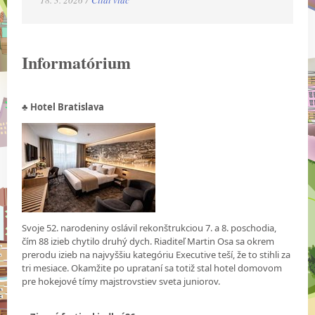
18. 3. 2026 /
Čítať viac
Informatórium
♣ Hotel Bratislava
Svoje 52. narodeniny oslávil rekonštrukciou 7. a 8. poschodia,
čím 88 izieb chytilo druhý dych. Riaditeľ Martin Osa sa okrem
prerodu izieb na najvyššiu kategóriu Executive teší, že to stihli za
tri mesiace. Okamžite po uprataní sa totiž stal hotel domovom
pre hokejové tímy majstrovstiev sveta juniorov.