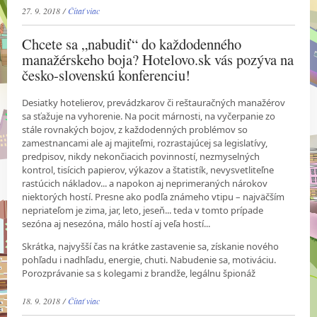
27. 9. 2018 /
Čítať viac
Chcete sa „nabudiť“ do každodenného
manažérskeho boja? Hotelovo.sk vás pozýva na
česko-slovenskú konferenciu!
Desiatky hotelierov, prevádzkarov či reštauračných manažérov
sa sťažuje na vyhorenie. Na pocit márnosti, na vyčerpanie zo
stále rovnakých bojov, z každodenných problémov so
zamestnancami ale aj majiteľmi, rozrastajúcej sa legislatívy,
predpisov, nikdy nekončiacich povinností, nezmyselných
kontrol, tisícich papierov, výkazov a štatistík, nevysvetliteľne
rastúcich nákladov... a napokon aj neprimeraných nárokov
niektorých hostí. Presne ako podľa známeho vtipu – najväčším
nepriateľom je zima, jar, leto, jeseň... teda v tomto prípade
sezóna aj nesezóna, málo hostí aj veľa hostí...
Skrátka, najvyšší čas na krátke zastavenie sa, získanie nového
pohľadu i nadhľadu, energie, chuti. Nabudenie sa, motiváciu.
Porozprávanie sa s kolegami z brandže, legálnu špionáž
18. 9. 2018 /
Čítať viac