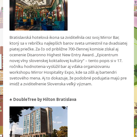
Bratislavská hotelová ikona sa zviditeľnila cez svoj Mirror Bar,
ktorý sa v rebríčku najlepších barov sveta umiestnil na dvadsiatej
piatej priečke. Za čo od približne 700-člennej komisie získal aj
ocenenie Disaronno Highest New Entry Award. „Epicentrum
novej vlny slovenskej koktailovej kultúry“ – tento popis si v 17.
ročníku hodnotenia vyslúžil bar aj vďaka organizovaniu
workshopu Mirror Hospitality Expo, kde sa zišli aj bartendri
svetového mena. Aj to dokazuje, že podobné podujatia majú pre
imidž a zviditeľnenie Slovenska veľký význam.
♣ DoubleTree by Hilton Bratislava