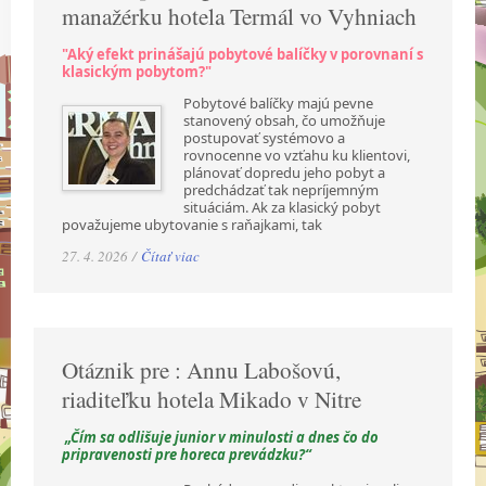
manažérku hotela Termál vo Vyhniach
"Aký efekt prinášajú pobytové balíčky v porovnaní s
klasickým pobytom?"
Pobytové balíčky majú pevne
stanovený obsah, čo umožňuje
postupovať systémovo a
rovnocenne vo vzťahu ku klientovi,
plánovať dopredu jeho pobyt a
predchádzať tak nepríjemným
situáciám. Ak za klasický pobyt
považujeme ubytovanie s raňajkami, tak
27. 4. 2026 /
Čítať viac
Otáznik pre : Annu Labošovú,
riaditeľku hotela Mikado v Nitre
„Čím sa odlišuje junior v minulosti a dnes čo do
pripravenosti pre horeca prevádzku?“