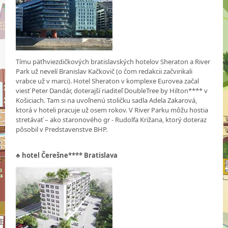
Tímu päťhviezdičkových bratislavských hotelov Sheraton a River
Park už nevelí Branislav Kačkovič (o čom redakcii začvirikali
vrabce už v marci). Hotel Sheraton v komplexe Eurovea začal
viesť Peter Dandár, doterajší riaditeľ DoubleTree by Hilton**** v
Košiciach. Tam si na uvoľnenú stoličku sadla Adela Zakarová,
ktorá v hoteli pracuje už osem rokov. V River Parku môžu hostia
stretávať – ako staronového gr - Rudolfa Križana, ktorý doteraz
pôsobil v Predstavenstve BHP.
♣
hotel Čerešne**** Bratislava