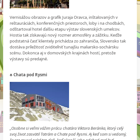
Vernisážou obrazov a grafík Juraja Oravca, inštalovaných v
reštauráciách, konferenčných priestoroch, loby i na chodbách,
odštartoval hotel ďalšiu etapu výstav slovenských umelcov.
Hostia tak získavajú nový rozmer atmosféry a zážitku. Keďže
podstatná časť klientely prichádza zo zahraničia, Slovensko tak
dostáva príležitosť zviditeľniť tunajšiu maliarsko-sochársku
scénu. Dokonca aj v domovských krajinách hostí, pretože
výstavy sú predajné.
♣ Chata pod Rysmi
„Osobne si veľmi vážim prácu chatára Viktora Beránka, ktorý celý
svoj život zasvätil Tatrám a Chate pod Rysmi. Aj keď som si vedomý,