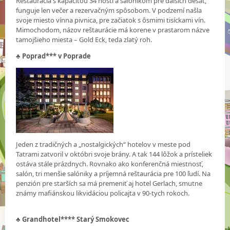
Reštaurácia s kapacitou 34 hostí a salónikom pre ďalších desať,
funguje len večer a rezervačným spôsobom. V podzemí našla
svoje miesto vínna pivnica, pre začiatok s ôsmimi tisíckami vín.
Mimochodom, názov reštaurácie má korene v prastarom názve
tamojšieho miesta – Gold Eck, teda zlatý roh.
♣
Poprad*** v Poprade
Jeden z tradičných a „nostalgických“ hotelov v meste pod
Tatrami zatvoril v októbri svoje brány. A tak 144 lôžok a prísteliek
ostáva stále prázdnych. Rovnako ako konferenčná miestnosť,
salón, tri menšie salóniky a príjemná reštaurácia pre 100 ľudí. Na
penzión pre starších sa má premeniť aj hotel Gerlach, smutne
známy mafiánskou likvidáciou policajta v 90-tych rokoch.
♣
Grandhotel**** Starý Smokovec