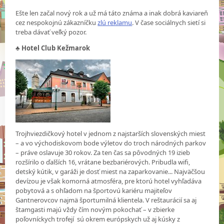
Ešte len začal nový rok a už má táto známa a inak dobrá kaviareň
cez nespokojnú zákazníčku
zlú reklamu
. V čase sociálnych sietí si
treba dávať veľký pozor.
♣
Hotel Club Kežmarok
Trojhviezdičkový hotel v jednom z najstarších slovenských miest
– a vo východiskovom bode výletov do troch národných parkov
– práve oslavuje 30 rokov. Za ten čas sa pôvodných 19 izieb
rozšírilo o ďalších 16, vrátane bezbariérových. Pribudla wifi,
detský kútik, v garáži je dosť miest na zaparkovanie... Najväčšou
devízou je však komorná atmosféra, pre ktorú hotel vyhľadáva
pobytová a s ohľadom na športovú kariéru majiteľov
Gantnerovcov najmä športumilná klientela. V reštaurácií sa aj
štamgasti majú vždy čím novým pokochať – v zbierke
poľovníckych trofejí sú okrem európskych už aj kúsky z