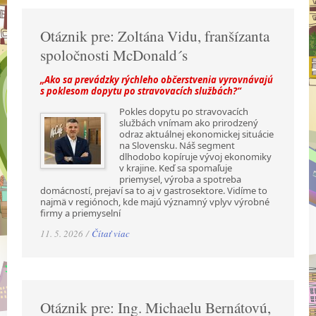
Otáznik pre: Zoltána Vidu, franšízanta
spoločnosti McDonald´s
„Ako sa prevádzky rýchleho občerstvenia vyrovnávajú
s poklesom dopytu po stravovacích službách?“
Pokles dopytu po stravovacích
službách vnímam ako prirodzený
odraz aktuálnej ekonomickej situácie
na Slovensku. Náš segment
dlhodobo kopíruje vývoj ekonomiky
v krajine. Keď sa spomaľuje
priemysel, výroba a spotreba
domácností, prejaví sa to aj v gastrosektore. Vidíme to
najmä v regiónoch, kde majú významný vplyv výrobné
firmy a priemyselní
11. 5. 2026 /
Čítať viac
Otáznik pre: Ing. Michaelu Bernátovú,