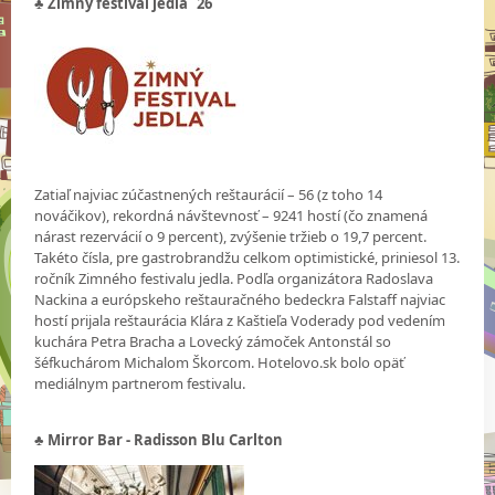
♣ Zimný festival jedla ´26
Zatiaľ najviac zúčastnených reštaurácií – 56 (z toho 14
nováčikov), rekordná návštevnosť – 9241 hostí (čo znamená
nárast rezervácií o 9 percent), zvýšenie tržieb o 19,7 percent.
Takéto čísla, pre gastrobrandžu celkom optimistické, priniesol 13.
ročník Zimného festivalu jedla. Podľa organizátora Radoslava
Nackina a európskeho reštauračného bedeckra Falstaff najviac
hostí prijala reštaurácia Klára z Kaštieľa Voderady pod vedením
kuchára Petra Bracha a Lovecký zámoček Antonstál so
šéfkuchárom Michalom Škorcom. Hotelovo.sk bolo opäť
mediálnym partnerom festivalu.
♣ Mirror Bar - Radisson Blu Carlton