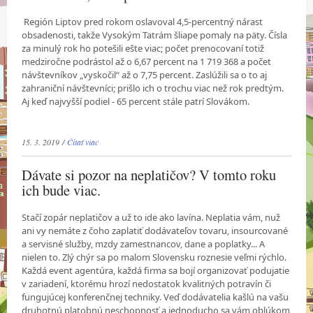
Región Liptov pred rokom oslavoval 4,5-percentný nárast
obsadenosti, takže Vysokým Tatrám šliape pomaly na päty. Čísla
za minulý rok ho potešili ešte viac; počet prenocovaní totiž
medziročne podrástol až o 6,67 percent na 1 719 368 a počet
návštevníkov „vyskočil“ až o 7,75 percent. Zaslúžili sa o to aj
zahraniční návštevníci; prišlo ich o trochu viac než rok predtým.
Aj keď najvyšší podiel - 65 percent stále patrí Slovákom.
15. 3. 2019 /
Čítať viac
Dávate si pozor na neplatičov? V tomto roku
ich bude viac.
Stačí zopár neplatičov a už to ide ako lavína. Neplatia vám, nuž
ani vy nemáte z čoho zaplatiť dodávateľov tovaru, insourcované
a servisné služby, mzdy zamestnancov, dane a poplatky... A
nielen to. Zlý chýr sa po malom Slovensku roznesie veľmi rýchlo.
Každá event agentúra, každá firma sa bojí organizovať podujatie
v zariadení, ktorému hrozí nedostatok kvalitných potravín či
fungujúcej konferenčnej techniky. Veď dodávatelia kašlú na vašu
druhotnú platobnú neschopnosť a jednoducho sa vám oblúkom