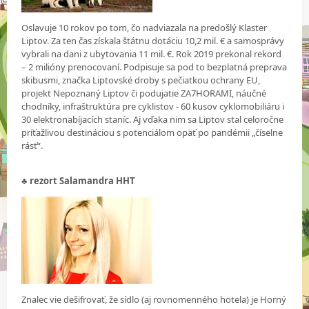
Oslavuje 10 rokov po tom, čo nadviazala na predošlý Klaster
Liptov. Za ten čas získala štátnu dotáciu 10,2 mil. € a samosprávy
vybrali na dani z ubytovania 11 mil. €. Rok 2019 prekonal rekord
– 2 milióny prenocovaní. Podpisuje sa pod to bezplatná preprava
skibusmi, značka Liptovské droby s pečiatkou ochrany EU,
projekt Nepoznaný Liptov či podujatie ZA7HORAMI, náučné
chodníky, infraštruktúra pre cyklistov - 60 kusov cyklomobiliáru i
30 elektronabíjacích staníc. Aj vďaka nim sa Liptov stal celoročne
príťažlivou destináciou s potenciálom opäť po pandémii „číselne
rásť“.
♣
rezort Salamandra HHT
Znalec vie dešifrovať, že sídlo (aj rovnomenného hotela) je Horný