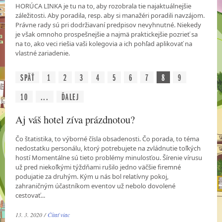
HORÚCA LINKA je tu na to, aby rozobrala tie najaktuálnejšie
záležitosti. Aby poradila, resp. aby si manažéri poradili navzájom.
Právne rady sú pri dodržiavaní predpisov nevyhnutné. Niekedy
je však omnoho prospešnejšie a najmä praktickejšie pozrieť sa
na to, ako veci riešia vaši kolegovia a ich pohľad aplikovať na
vlastné zariadenie.
SPÄŤ
1
2
3
4
5
6
7
8
9
10
...
ĎALEJ
Aj váš hotel zíva prázdnotou?
Čo štatistika, to výborné čísla obsadenosti. Čo porada, to téma
nedostatku personálu, ktorý potrebujete na zvládnutie toľkých
hostí Momentálne sú tieto problémy minulosťou. Šírenie vírusu
už pred niekoľkými týždňami rušilo jedno väčšie firemné
podujatie za druhým. Kým u nás bol relatívny pokoj,
zahraničným účastníkom eventov už nebolo dovolené
cestovať...
13. 3. 2020 /
Čítať viac