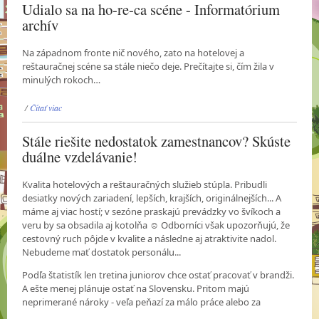
Udialo sa na ho-re-ca scéne - Informatórium
archív
Na západnom fronte nič nového, zato na hotelovej a
reštauračnej scéne sa stále niečo deje. Prečítajte si, čím žila v
minulých rokoch…
/
Čítať viac
Stále riešite nedostatok zamestnancov? Skúste
duálne vzdelávanie!
Kvalita hotelových a reštauračných služieb stúpla. Pribudli
desiatky nových zariadení, lepších, krajších, originálnejších... A
máme aj viac hostí; v sezóne praskajú prevádzky vo švíkoch a
veru by sa obsadila aj kotolňa ☺ Odborníci však upozorňujú, že
cestovný ruch pôjde v kvalite a následne aj atraktivite nadol.
Nebudeme mať dostatok personálu...
Podľa štatistík len tretina juniorov chce ostať pracovať v brandži.
A ešte menej plánuje ostať na Slovensku. Pritom majú
neprimerané nároky - veľa peňazí za málo práce alebo za