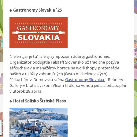
♣
Gastronomy Slovakia ´25
Nielen „jar je tu“, ale aj sympózium dobrej gastronómie.
Organizátor podujatia Falstaff Slovensko už tradične pozýva
šéfkuchárov a manažérov horeca na workshopy, prezentácie
našich a ukážky zahraničných (často michelinovských)
šéfkuchárov. Domovská scéna
Gastronomy Slovakia
– Refinery
Gallery v bratislavskom Vlčom hrdle, sa vôňou jedla a pitia zaplní
v utorok 29.apríla.
♣ Hotel Solisko Štrbské Pleso