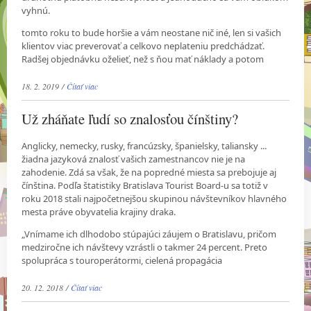
vyhnú.
tomto roku to bude horšie a vám neostane nič iné, len si vašich
klientov viac preverovať a celkovo neplateniu predchádzať.
Radšej objednávku oželieť, než s ňou mať náklady a potom
18. 2. 2019 /
Čítať viac
Už zháňate ľudí so znalosťou čínštiny?
Anglicky, nemecky, rusky, francúzsky, španielsky, taliansky ...
žiadna jazyková znalosť vašich zamestnancov nie je na
zahodenie. Zdá sa však, že na popredné miesta sa prebojuje aj
čínština. Podľa štatistiky Bratislava Tourist Board-u sa totiž v
roku 2018 stali najpočetnejšou skupinou návštevníkov hlavného
mesta práve obyvatelia krajiny draka.
„Vnímame ich dlhodobo stúpajúci záujem o Bratislavu, pričom
medziročne ich návštevy vzrástli o takmer 24 percent. Preto
spolupráca s touroperátormi, cielená propagácia
20. 12. 2018 /
Čítať viac