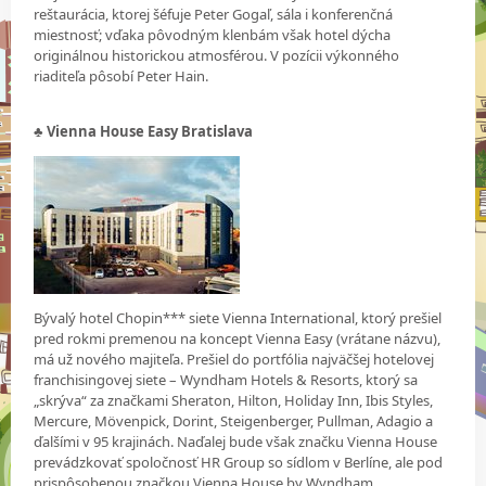
reštaurácia, ktorej šéfuje Peter Gogaľ, sála i konferenčná
miestnosť; vďaka pôvodným klenbám však hotel dýcha
originálnou historickou atmosférou. V pozícii výkonného
riaditeľa pôsobí Peter Hain.
♣ Vienna House Easy Bratislava
Bývalý hotel Chopin*** siete Vienna International, ktorý prešiel
pred rokmi premenou na koncept Vienna Easy (vrátane názvu),
má už nového majiteľa. Prešiel do portfólia najväčšej hotelovej
franchisingovej siete – Wyndham Hotels & Resorts, ktorý sa
„skrýva“ za značkami Sheraton, Hilton, Holiday Inn, Ibis Styles,
Mercure, Mövenpick, Dorint, Steigenberger, Pullman, Adagio a
ďalšími v 95 krajinách. Naďalej bude však značku Vienna House
prevádzkovať spoločnosť HR Group so sídlom v Berlíne, ale pod
prispôsobenou značkou Vienna House by Wyndham.