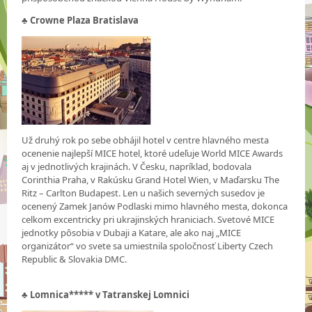
♣ Crowne Plaza Bratislava
Už druhý rok po sebe obhájil hotel v centre hlavného mesta
ocenenie najlepší MICE hotel, ktoré udeľuje World MICE Awards
aj v jednotlivých krajinách. V Česku, napríklad, bodovala
Corinthia Praha, v Rakúsku Grand Hotel Wien, v Maďarsku The
Ritz – Carlton Budapest. Len u našich severných susedov je
ocenený Zamek Janów Podlaski mimo hlavného mesta, dokonca
celkom excentricky pri ukrajinských hraniciach. Svetové MICE
jednotky pôsobia v Dubaji a Katare, ale ako naj „MICE
organizátor“ vo svete sa umiestnila spoločnosť Liberty Czech
Republic & Slovakia DMC.
♣
Lomnica***** v Tatranskej Lomnici