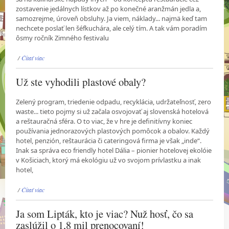
zostavenie jedálnych lístkov až po konečné aranžmán jedla a,
samozrejme, úroveň obsluhy. Ja viem, náklady... najmä keď tam
nechcete poslať len šéfkuchára, ale celý tím. A tak vám poradím
ôsmy ročník Zimného festivalu
/
Čítať viac
Už ste vyhodili plastové obaly?
Zelený program, triedenie odpadu, recyklácia, udržateľnosť, zero
waste... tieto pojmy si už začala osvojovať aj slovenská hotelová
a reštauračná sféra. O to viac, že v hre je definitívny koniec
používania jednorazových plastových pomôcok a obalov. Každý
hotel, penzión, reštaurácia či cateringová firma je však „inde“.
Inak sa správa eco friendly hotel Dália – pionier hotelovej ekolóie
v Košiciach, ktorý má ekológiu už vo svojom prívlastku a inak
hotel,
/
Čítať viac
Ja som Lipták, kto je viac? Nuž hosť, čo sa
zaslúžil o 1,8 mil prenocovaní!