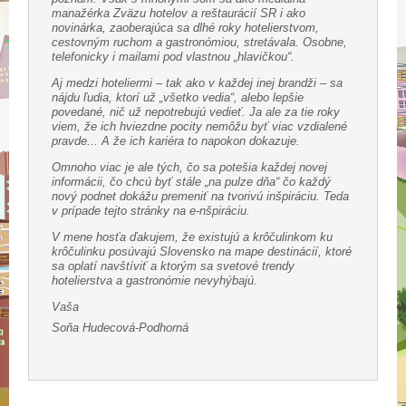
manažérka Zväzu hotelov a reštaurácií SR i ako
novinárka, zaoberajúca sa dlhé roky hotelierstvom,
cestovným ruchom a gastronómiou, stretávala. Osobne,
telefonicky i mailami pod vlastnou „hlavičkou“.
Aj medzi hoteliermi – tak ako v každej inej brandži – sa
nájdu ľudia, ktorí už „všetko vedia“, alebo lepšie
povedané, nič už nepotrebujú vedieť. Ja ale za tie roky
viem, že ich hviezdne pocity nemôžu byť viac vzdialené
pravde... A že ich kariéra to napokon dokazuje.
Omnoho viac je ale tých, čo sa potešia každej novej
informácii, čo chcú byť stále „na pulze dňa“ čo každý
nový podnet dokážu premeniť na tvorivú inšpiráciu. Teda
v prípade tejto stránky na e-nšpiráciu.
V mene hosťa ďakujem, že existujú a krôčulinkom ku
krôčulinku posúvajú Slovensko na mape destinácií, ktoré
sa oplatí navštíviť a ktorým sa svetové trendy
hotelierstva a gastronómie nevyhýbajú.
Vaša
Soňa Hudecová-Podhorná