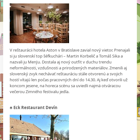
V reštaurácii hotela Aston v Bratislave zavial nový vietor. Prenajali
si ju slovenskí top šéfkuchári – Martin Korbelič a Tomáš Sika a
nazvali ju MenJu. Dostala aj nový outfit v duchu trendu
neformálnosti, vzdušnosti a prirodzených materiálov. Zmenili aj
slovenský zvyk nechávať reštauráciu stále otvorenú a svojich
hostí vítajú len počas pracovných dní do 14.30. Aj keď otvorili už
koncom jesene, na horeca scénu sa uviedli najmä otváracou
večerou Zimného festivalu jedla.
♣
Eck Restaurant Devín