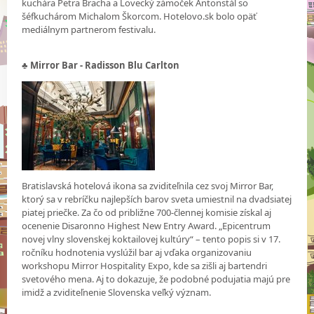
kuchára Petra Bracha a Lovecký zámoček Antonstál so
šéfkuchárom Michalom Škorcom. Hotelovo.sk bolo opäť
mediálnym partnerom festivalu.
♣ Mirror Bar - Radisson Blu Carlton
Bratislavská hotelová ikona sa zviditeľnila cez svoj Mirror Bar,
ktorý sa v rebríčku najlepších barov sveta umiestnil na dvadsiatej
piatej priečke. Za čo od približne 700-člennej komisie získal aj
ocenenie Disaronno Highest New Entry Award. „Epicentrum
novej vlny slovenskej koktailovej kultúry“ – tento popis si v 17.
ročníku hodnotenia vyslúžil bar aj vďaka organizovaniu
workshopu Mirror Hospitality Expo, kde sa zišli aj bartendri
svetového mena. Aj to dokazuje, že podobné podujatia majú pre
imidž a zviditeľnenie Slovenska veľký význam.