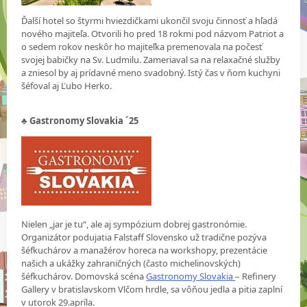
Ďalší hotel so štyrmi hviezdičkami ukončil svoju činnosť a hľadá
nového majiteľa. Otvorili ho pred 18 rokmi pod názvom Patriot a
o sedem rokov neskôr ho majiteľka premenovala na počesť
svojej babičky na Sv. Ludmilu. Zameriaval sa na relaxačné služby
a zniesol by aj prídavné meno svadobný. Istý čas v ňom kuchyni
šéfoval aj Ľubo Herko.
♣
Gastronomy Slovakia ´25
Nielen „jar je tu“, ale aj sympózium dobrej gastronómie.
Organizátor podujatia Falstaff Slovensko už tradične pozýva
šéfkuchárov a manažérov horeca na workshopy, prezentácie
našich a ukážky zahraničných (často michelinovských)
šéfkuchárov. Domovská scéna
Gastronomy Slovakia
– Refinery
Gallery v bratislavskom Vlčom hrdle, sa vôňou jedla a pitia zaplní
v utorok 29.apríla.