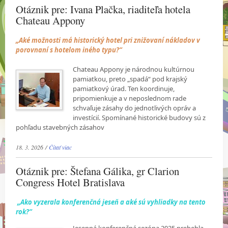
Otáznik pre: Ivana Plačka, riaditeľa hotela
Chateau Appony
„Aké možnosti má historický hotel pri znižovaní nákladov v
porovnaní s hotelom iného typu?“
Chateau Appony je národnou kultúrnou
pamiatkou, preto „spadá“ pod krajský
pamiatkový úrad. Ten koordinuje,
pripomienkuje a v neposlednom rade
schvaľuje zásahy do jednotlivých opráv a
investícií. Spomínané historické budovy sú z
pohľadu stavebných zásahov
18. 3. 2026 /
Čítať viac
Otáznik pre: Štefana Gálika, gr Clarion
Congress Hotel Bratislava
„Ako vyzerala konferenčná jeseň a aké sú vyhliadky na tento
rok?“