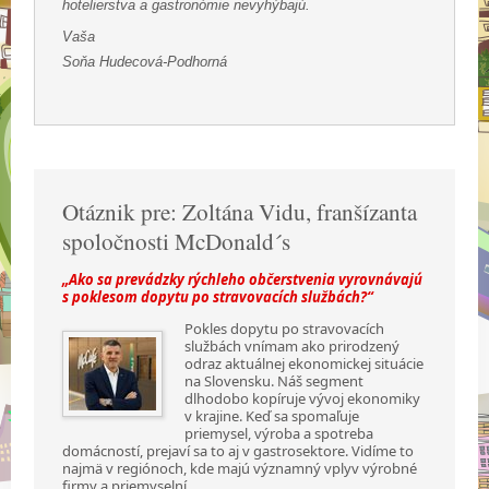
hotelierstva a gastronómie nevyhýbajú.
Vaša
Soňa Hudecová-Podhorná
Otáznik pre: Zoltána Vidu, franšízanta
spoločnosti McDonald´s
„Ako sa prevádzky rýchleho občerstvenia vyrovnávajú
s poklesom dopytu po stravovacích službách?“
Pokles dopytu po stravovacích
službách vnímam ako prirodzený
odraz aktuálnej ekonomickej situácie
na Slovensku. Náš segment
dlhodobo kopíruje vývoj ekonomiky
v krajine. Keď sa spomaľuje
priemysel, výroba a spotreba
domácností, prejaví sa to aj v gastrosektore. Vidíme to
najmä v regiónoch, kde majú významný vplyv výrobné
firmy a priemyselní