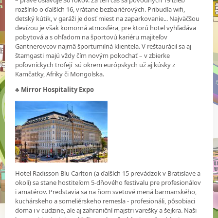
– práve oslavuje 30 rokov. Za ten čas sa pôvodných 19 izieb
rozšírilo o ďalších 16, vrátane bezbariérových. Pribudla wifi,
detský kútik, v garáži je dosť miest na zaparkovanie... Najväčšou
devízou je však komorná atmosféra, pre ktorú hotel vyhľadáva
pobytová a s ohľadom na športovú kariéru majiteľov
Gantnerovcov najmä športumilná klientela. V reštaurácií sa aj
štamgasti majú vždy čím novým pokochať – v zbierke
poľovníckych trofejí sú okrem európskych už aj kúsky z
Kamčatky, Afriky či Mongolska.
♣
Mirror Hospitality Expo
Hotel Radisson Blu Carlton (a ďalších 15 prevádzok v Bratislave a
okolí) sa stane hostiteľom 5-dňového festivalu pre profesionálov
i amatérov. Predstavia sa na ňom svetové mená barmanského,
kuchárskeho a someliérskeho remesla - profesionáli, pôsobiaci
doma i v cudzine, ale aj zahraniční majstri varešky a šejkra. Naši