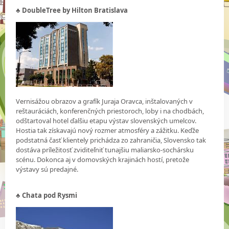
♣ DoubleTree by Hilton Bratislava
Vernisážou obrazov a grafík Juraja Oravca, inštalovaných v
reštauráciách, konferenčných priestoroch, loby i na chodbách,
odštartoval hotel ďalšiu etapu výstav slovenských umelcov.
Hostia tak získavajú nový rozmer atmosféry a zážitku. Keďže
podstatná časť klientely prichádza zo zahraničia, Slovensko tak
dostáva príležitosť zviditeľniť tunajšiu maliarsko-sochársku
scénu. Dokonca aj v domovských krajinách hostí, pretože
výstavy sú predajné.
♣ Chata pod Rysmi