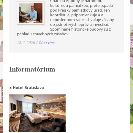
Chateau Appony je národnou
kultúrnou pamiatkou, preto „spadá“
pod krajský pamiatkový úrad. Ten
koordinuje, pripomienkuje a v
neposlednom rade schvaľuje zásahy
do jednotlivých opráv a investícií.
Spomínané historické budovy sú z
pohľadu stavebných zásahov
18. 3. 2026 /
Čítať viac
Informatórium
♣ Hotel Bratislava