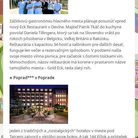
Zážitkovú gastronómiu hlavného mesta plánuje posunúť vpred
nový Eck Restaurant v Devíne. Majiteľ Patrik Tkáč do kuchyne
povolal Daniela Tillingera, ktorý sa tak na Slovensko vrátil po
rokoch pôsobenia v Belgicku, Veľkej Británii a Rakúsku.
Reštaurácia s kapacitou 34 hostí a salónikom pre ďalších desať,
funguje len večer a rezervačným spôsobom. V podzemí našla
svoje miesto vínna pivnica, pre začiatok s ôsmimi tisíckami vín.
Mimochodom, názov reštaurácie má korene v prastarom názve
tamojšieho miesta – Gold Eck, teda zlatý roh.
♣
Poprad*** v Poprade
Jeden z tradičných a „nostalgických“ hotelov v meste pod
Tatrami zatvoril v októbri svoje brány. A tak 144 lôžok a prísteliek