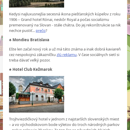
Kedysi najluxusnejšia secesná ikona piešťanských kúpeľov z roku
1906 – Grand hotel Rónai, neskôr Royal a počas socializmu
premenovaný na Slovan - stále chátra. Do jej rekonštrukcie sa nik
nechce pustiť...
prečo
?
♣
Mondieu Bratislava
Ešte len začal nový rok a už má táto známa a inak dobrá kaviareň
cez nespokojnú zákazníčku
zlú reklamu
. V čase sociálnych sietí si
treba dávať veľký pozor.
♣
Hotel Club Kežmarok
Trojhviezdičkový hotel v jednom z najstarších slovenských miest
– a vo východiskovom bode výletov do troch národných parkov