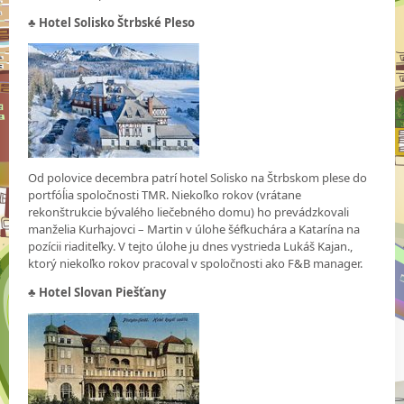
♣ Hotel Solisko Štrbské Pleso
Od polovice decembra patrí hotel Solisko na Štrbskom plese do
portfóĺia spoločnosti TMR. Niekoľko rokov (vrátane
rekonštrukcie bývalého liečebného domu) ho prevádzkovali
manželia Kurhajovci – Martin v úlohe šéfkuchára a Katarína na
pozícii riaditeľky. V tejto úlohe ju dnes vystrieda Lukáš Kajan.,
ktorý niekoľko rokov pracoval v spoločnosti ako F&B manager.
♣
Hotel Slovan Piešťany