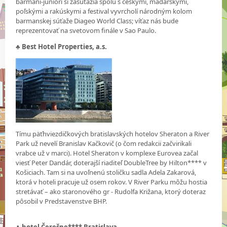
barmani-juniori si zasúťažia spolu s českými, maďarskými,
poľskými a rakúskymi a festival vyvrcholí národným kolom
barmanskej súťaže Diageo World Class; víťaz nás bude
reprezentovať na svetovom finále v Sao Paulo.
♣
Best Hotel Properties, a.s.
Tímu päťhviezdičkových bratislavských hotelov Sheraton a River
Park už nevelí Branislav Kačkovič (o čom redakcii začvirikali
vrabce už v marci). Hotel Sheraton v komplexe Eurovea začal
viesť Peter Dandár, doterajší riaditeľ DoubleTree by Hilton**** v
Košiciach. Tam si na uvoľnenú stoličku sadla Adela Zakarová,
ktorá v hoteli pracuje už osem rokov. V River Parku môžu hostia
stretávať – ako staronového gr - Rudolfa Križana, ktorý doteraz
pôsobil v Predstavenstve BHP.