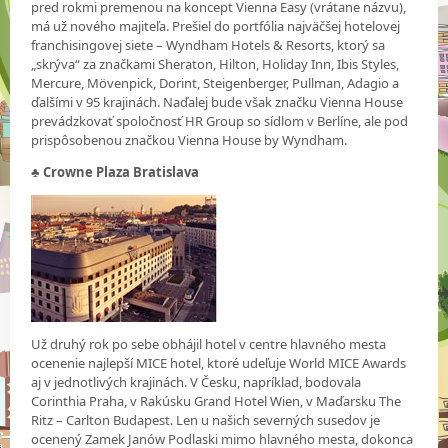
pred rokmi premenou na koncept Vienna Easy (vrátane názvu),
má už nového majiteľa. Prešiel do portfólia najväčšej hotelovej
franchisingovej siete – Wyndham Hotels & Resorts, ktorý sa
„skrýva“ za značkami Sheraton, Hilton, Holiday Inn, Ibis Styles,
Mercure, Mövenpick, Dorint, Steigenberger, Pullman, Adagio a
ďalšími v 95 krajinách. Naďalej bude však značku Vienna House
prevádzkovať spoločnosť HR Group so sídlom v Berlíne, ale pod
prispôsobenou značkou Vienna House by Wyndham.
♣ Crowne Plaza Bratislava
Už druhý rok po sebe obhájil hotel v centre hlavného mesta
ocenenie najlepší MICE hotel, ktoré udeľuje World MICE Awards
aj v jednotlivých krajinách. V Česku, napríklad, bodovala
Corinthia Praha, v Rakúsku Grand Hotel Wien, v Maďarsku The
Ritz – Carlton Budapest. Len u našich severných susedov je
ocenený Zamek Janów Podlaski mimo hlavného mesta, dokonca