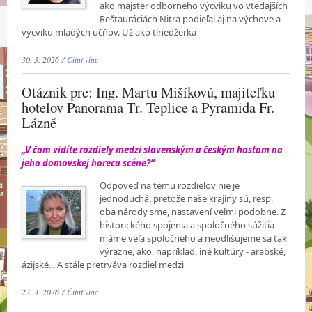
ako majster odborného výcviku vo vtedajších
Reštauráciách Nitra podieľal aj na výchove a
výcviku mladých učňov. Už ako tínedžerka
30. 3. 2026 /
Čítať viac
Otáznik pre: Ing. Martu Mišíkovú, majiteľku
hotelov Panorama Tr. Teplice a Pyramida Fr.
Lázně
„V čom vidíte rozdiely medzi slovenským a českým hosťom na
jeho domovskej horeca scéne?“
Odpoveď na tému rozdielov nie je
jednoduchá, pretože naše krajiny sú, resp.
oba národy sme, nastavení veľmi podobne. Z
historického spojenia a spoločného súžitia
máme veľa spoločného a neodlišujeme sa tak
výrazne, ako, napríklad, iné kultúry - arabské,
ázijské... A stále pretrváva rozdiel medzi
23. 3. 2026 /
Čítať viac