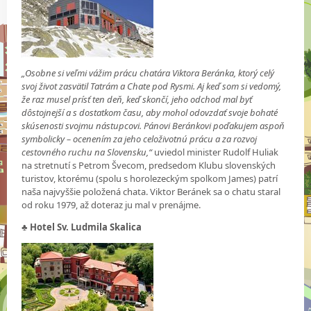
„Osobne si veľmi vážim prácu chatára Viktora Beránka, ktorý celý
svoj život zasvätil Tatrám a Chate pod Rysmi. Aj keď som si vedomý,
že raz musel prísť ten deň, keď skončí, jeho odchod mal byť
dôstojnejší a s dostatkom času, aby mohol odovzdať svoje bohaté
skúsenosti svojmu nástupcovi. Pánovi Beránkovi poďakujem aspoň
symbolicky – ocenením za jeho celoživotnú prácu a za rozvoj
cestovného ruchu na Slovensku,“
uviedol minister Rudolf Huliak
na stretnutí s Petrom Švecom, predsedom Klubu slovenských
turistov, ktorému (spolu s horolezeckým spolkom James) patrí
naša najvyššie položená chata. Viktor Beránek sa o chatu staral
od roku 1979, až doteraz ju mal v prenájme.
♣
Hotel Sv. Ludmila Skalica