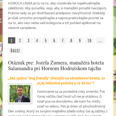
HORÚCA LINKA je tu na to, aby rozobrala tie najaktuálnejšie
záležitosti. Aby poradila, resp. aby si manažéri poradili navzájom.
Právne rady sú pri dodržiavaní predpisov nevyhnutné. Niekedy
je však omnoho prospešnejšie a najmä praktickejšie pozrieť sa
na to, ako veci riešia vaši kolegovia a ich pohľad aplikovať na
vlastné zariadenie.
1
2
3
4
5
6
7
8
9
10
...
ĎALEJ
Otáznik pre: Jozefa Zumera, manažéra hotela
Salamandra pri Hornom Hodrušskom tajchu
„Ako vplýva “dog friendly“ filozofia na obsadenosť hotela; čo
je jej základná podoba a
čo de lux“?
Cestovanie sa za posledné roky zmenilo. Pre
čoraz väčšiu časť hostí už nie je otázkou, či
vziať psa na dovolenku, ale kam ho môžu
vziať so sebou. Pes je dnes už plnohodnotný
člen rodiny, ktorý so svojimi majiteľmi zdieľa voľný čas aj zážitky z