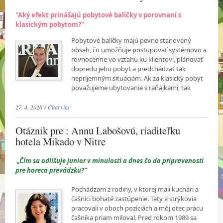
"Aký efekt prinášajú pobytové balíčky v porovnaní s
klasickým pobytom?"
Pobytové balíčky majú pevne stanovený
obsah, čo umožňuje postupovať systémovo a
rovnocenne vo vzťahu ku klientovi, plánovať
dopredu jeho pobyt a predchádzať tak
nepríjemným situáciám. Ak za klasický pobyt
považujeme ubytovanie s raňajkami, tak
27. 4. 2026 /
Čítať viac
Otáznik pre : Annu Labošovú, riaditeľku
hotela Mikado v Nitre
„Čím sa odlišuje junior v minulosti a dnes čo do pripravenosti
pre horeca prevádzku?“
Pochádzam z rodiny, v ktorej mali kuchári a
čašníci bohaté zastúpenie. Tety a strýkovia
pracovali v oboch pozíciách a môj otec prácu
čašníka priam miloval. Pred rokom 1989 sa