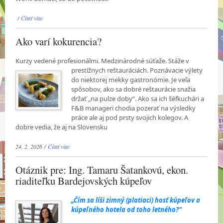
/
Čítať viac
Ako varí kokurencia?
Kurzy vedené profesionálmi. Medzinárodné súťaže. Stáže v
prestížnych reštauráciách.
Poznávacie výlety
do niektorej mekky gastronómie. Je veľa
spôsobov, ako sa dobré reštaurácie snažia
držať „na pulze doby“. Ako sa ich šéfkuchári a
F&B manageri chodia pozerať na výsledky
práce ale aj pod prsty svojich kolegov. A
dobre vedia, že aj na Slovensku
24. 2. 2026 /
Čítať viac
Otáznik pre: Ing. Tamaru Šatankovú, ekon.
riaditeľku Bardejovských kúpeľov
„Čím sa líši zimný (platiaci) hosť kúpeľov a
kúpeľného hotela od toho letného?“