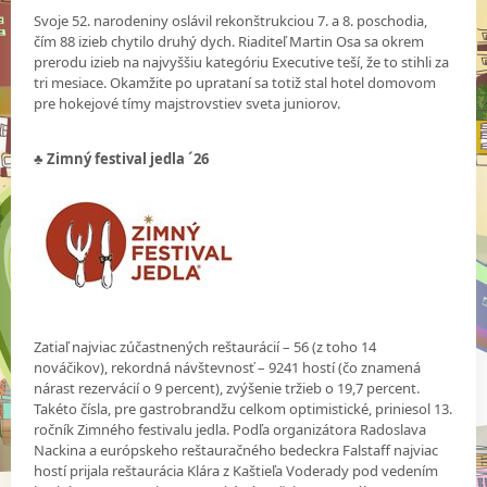
Svoje 52. narodeniny oslávil rekonštrukciou 7. a 8. poschodia,
čím 88 izieb chytilo druhý dych. Riaditeľ Martin Osa sa okrem
prerodu izieb na najvyššiu kategóriu Executive teší, že to stihli za
tri mesiace. Okamžite po uprataní sa totiž stal hotel domovom
pre hokejové tímy majstrovstiev sveta juniorov.
♣ Zimný festival jedla ´26
Zatiaľ najviac zúčastnených reštaurácií – 56 (z toho 14
nováčikov), rekordná návštevnosť – 9241 hostí (čo znamená
nárast rezervácií o 9 percent), zvýšenie tržieb o 19,7 percent.
Takéto čísla, pre gastrobrandžu celkom optimistické, priniesol 13.
ročník Zimného festivalu jedla. Podľa organizátora Radoslava
Nackina a európskeho reštauračného bedeckra Falstaff najviac
hostí prijala reštaurácia Klára z Kaštieľa Voderady pod vedením