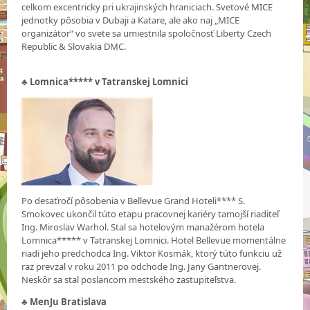
celkom excentricky pri ukrajinských hraniciach. Svetové MICE
jednotky pôsobia v Dubaji a Katare, ale ako naj „MICE
organizátor“ vo svete sa umiestnila spoločnosť Liberty Czech
Republic & Slovakia DMC.
♣
Lomnica***** v Tatranskej Lomnici
Po desaťročí pôsobenia v Bellevue Grand Hoteli**** S.
Smokovec ukončil túto etapu pracovnej kariéry tamojší riaditeľ
Ing. Miroslav Warhol. Stal sa hotelovým manažérom hotela
Lomnica***** v Tatranskej Lomnici. Hotel Bellevue momentálne
riadi jeho predchodca Ing. Viktor Kosmák, ktorý túto funkciu už
raz prevzal v roku 2011 po odchode Ing. Jany Gantnerovej.
Neskôr sa stal poslancom mestského zastupiteľstva.
♣
MenJu Bratislava