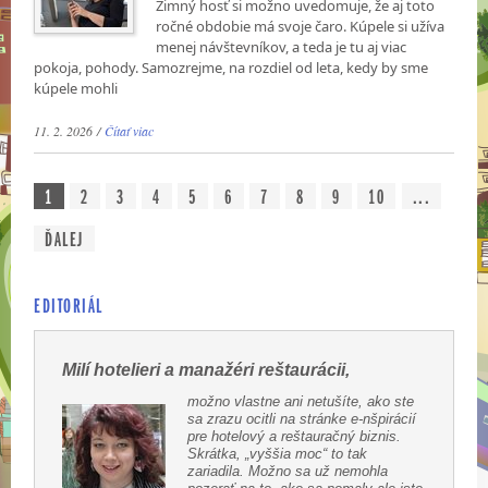
Zimný hosť si možno uvedomuje, že aj toto
ročné obdobie má svoje čaro. Kúpele si užíva
menej návštevníkov, a teda je tu aj viac
pokoja, pohody. Samozrejme, na rozdiel od leta, kedy by sme
kúpele mohli
11. 2. 2026 /
Čítať viac
1
2
3
4
5
6
7
8
9
10
...
ĎALEJ
EDITORIÁL
Milí hotelieri a manažéri reštaurácii,
možno vlastne ani netušíte, ako ste
sa zrazu ocitli na stránke e-nšpirácií
pre hotelový a reštauračný biznis.
Skrátka, „vyššia moc“ to tak
zariadila. Možno sa už nemohla