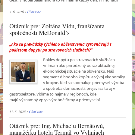
ciest. V hoteli Salamandra to vnímame každý deň. Pri nohách
3. 6. 2026 /
Čítať viac
Otáznik pre: Zoltána Vidu, franšízanta
spoločnosti McDonald´s
„Ako sa prevádzky rýchleho občerstvenia vyrovnávajú s
poklesom dopytu po stravovacích službách?“
Pokles dopytu po stravovacích službách
vnímam ako prirodzený odraz aktuálnej
ekonomickej situácie na Slovensku. Náš
segment dlhodobo kopíruje vývoj ekonomiky
v krajine. Keď sa spomaľuje priemysel, výroba
a spotreba domácností, prejaví sa to aj v
gastrosektore. Vidíme to najmä v regiónoch, kde
majú významný vplyv výrobné firmy a priemyselní
11. 5. 2026 /
Čítať viac
Otáznik pre: Ing. Michaelu Bernátovú,
manažérku hotela Termál vo Vyhniach