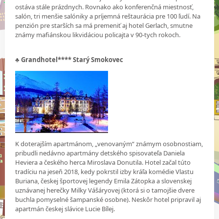
ostáva stále prázdnych. Rovnako ako konferenčná miestnosť,
salón, tri menšie salóniky a príjemná reštaurácia pre 100 ľudí. Na
penzión pre starších sa má premeniť aj hotel Gerlach, smutne
známy mafiánskou likvidáciou policajta v 90-tych rokoch.
♣
Grandhotel**** Starý Smokovec
K doterajším apartmánom, „venovaným“ známym osobnostiam,
pribudli nedávno apartmány detského spisovateľa Daniela
Heviera a českého herca Miroslava Donutila. Hotel začal túto
tradíciu na jeseň 2018, kedy pokrstil izby kráľa komédie Vlastu
Buriana, českej športovej legendy Emila Zátopka a slovenskej
uznávanej herečky Milky Vášáryovej (ktorá si o tamojšie dvere
buchla pomyselné šampanské osobne). Neskôr hotel pripravil aj
apartmán českej slávice Lucie Bílej.