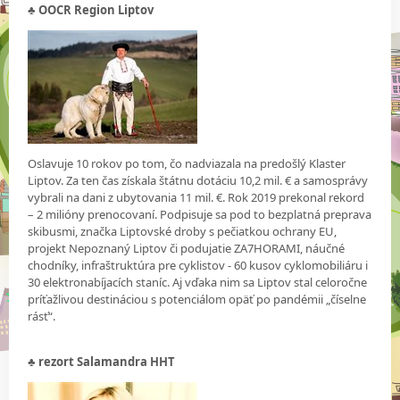
♣ OOCR Region Liptov
Oslavuje 10 rokov po tom, čo nadviazala na predošlý Klaster
Liptov. Za ten čas získala štátnu dotáciu 10,2 mil. € a samosprávy
vybrali na dani z ubytovania 11 mil. €. Rok 2019 prekonal rekord
– 2 milióny prenocovaní. Podpisuje sa pod to bezplatná preprava
skibusmi, značka Liptovské droby s pečiatkou ochrany EU,
projekt Nepoznaný Liptov či podujatie ZA7HORAMI, náučné
chodníky, infraštruktúra pre cyklistov - 60 kusov cyklomobiliáru i
30 elektronabíjacích staníc. Aj vďaka nim sa Liptov stal celoročne
príťažlivou destináciou s potenciálom opäť po pandémii „číselne
rásť“.
♣
rezort Salamandra HHT