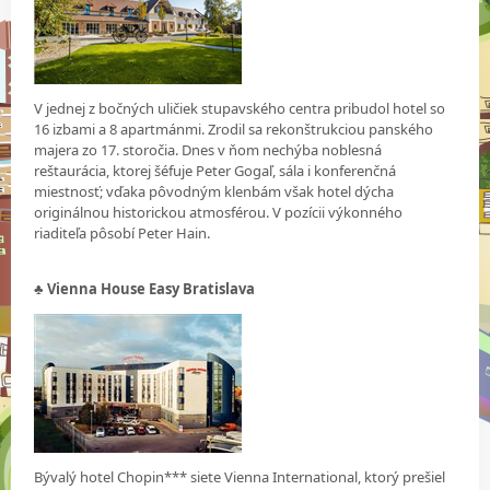
V jednej z bočných uličiek stupavského centra pribudol hotel so
16 izbami a 8 apartmánmi. Zrodil sa rekonštrukciou panského
majera zo 17. storočia. Dnes v ňom nechýba noblesná
reštaurácia, ktorej šéfuje Peter Gogaľ, sála i konferenčná
miestnosť; vďaka pôvodným klenbám však hotel dýcha
originálnou historickou atmosférou. V pozícii výkonného
riaditeľa pôsobí Peter Hain.
♣ Vienna House Easy Bratislava
Bývalý hotel Chopin*** siete Vienna International, ktorý prešiel