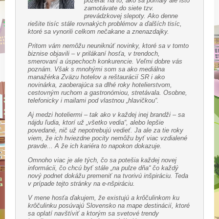
pozerať na to, ako sa pomaly ale isto
zamotávate do siete tzv.
prevádzkovej slepoty. Ako denne
riešite tisíc stále rovnakých problémov a ďalších tisíc,
ktoré sa vynorili celkom nečakane a znenazdajky.
Pritom vám nemôžu neuniknúť novinky, ktoré sa v tomto
biznise objavili – v prilákaní hosťa, v trendoch,
smerovaní a úspechoch konkurencie. Veľmi dobre vás
poznám. Však s mnohými som sa ako mediálna
manažérka Zväzu hotelov a reštaurácií SR i ako
novinárka, zaoberajúca sa dlhé roky hotelierstvom,
cestovným ruchom a gastronómiou, stretávala. Osobne,
telefonicky i mailami pod vlastnou „hlavičkou“.
Aj medzi hoteliermi – tak ako v každej inej brandži – sa
nájdu ľudia, ktorí už „všetko vedia“, alebo lepšie
povedané, nič už nepotrebujú vedieť. Ja ale za tie roky
viem, že ich hviezdne pocity nemôžu byť viac vzdialené
pravde... A že ich kariéra to napokon dokazuje.
Omnoho viac je ale tých, čo sa potešia každej novej
informácii, čo chcú byť stále „na pulze dňa“ čo každý
nový podnet dokážu premeniť na tvorivú inšpiráciu. Teda
v prípade tejto stránky na e-nšpiráciu.
V mene hosťa ďakujem, že existujú a krôčulinkom ku
krôčulinku posúvajú Slovensko na mape destinácií, ktoré
sa oplatí navštíviť a ktorým sa svetové trendy