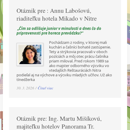
Otáznik pre : Annu Labošovú,
riaditeľku hotela Mikado v Nitre
„Čím sa odlišuje junior v minulosti a dnes čo do
pripravenosti pre horeca prevádzku?“
Pochádzam z rodiny, v ktorej mali
kuchári a čašníci bohaté zastúpenie.
Tety a strýkovia pracovali v oboch
pozíciách a môj otec prácu čašníka
priam miloval. Pred rokom 1989 sa
ako majster odborného výcviku vo
vtedajších Reštauráciách Nitra
podieľal aj na výchove a výcviku mladých učňov. Už ako
tínedžerka
30. 3. 2026 /
Čítať viac
Otáznik pre: Ing. Martu Mišíkovú,
majiteľku hotelov Panorama Tr.