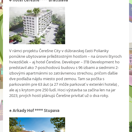
♣
hotel Čerešne**** Bratislava
V rámci projektu Čerešne City v dúbravskej časti Polianky
ponúkne ubytovanie príležitostným hosťom – na úrovni štyroch
hviezdičiek – aj hotel Čerešne. Developer – ITB Development ho
predstavil ako 7-poschodovú budovu s 96 izbami a siedmimi 2-
izbovými apartmánmi so zatrávnenou strechou, pričom ďalšie
dve podlažia nájdu miesto pod zemou. Tam sa počíta s
parkovaním pre 63 áut (a 27 môže parkovať v exteriéri hotela) ,
ale aj s krytom pre 250 ľudí. Hoci výstavba sa začína len na jar
2023, prvých hostí plánujú Čerešne privítať už o dva roky.
♣
Arkady Hof **** Stupava