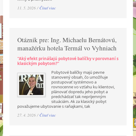
11. 5. 2026 /
Čítať viac
Otáznik pre: Ing. Michaelu Bernátovú,
manažérku hotela Termál vo Vyhniach
"Aký efekt prinášajú pobytové balíčky v porovnaní s
klasickým pobytom?"
Pobytové balíčky majú pevne
stanovený obsah, čo umožňuje
postupovať systémovo a
rovnocenne vo vzťahu ku klientovi,
plánovať dopredu jeho pobyt a
predchádzať tak nepríjemným
situáciám. Ak za klasický pobyt
považujeme ubytovanie s raňajkami, tak
27. 4. 2026 /
Čítať viac