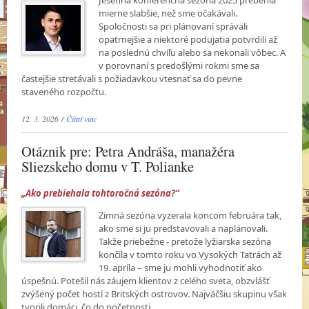
Jesenná konferenčná sezóna 2025 prebehla
mierne slabšie, než sme očakávali.
Spoločnosti sa pri plánovaní správali
opatrnejšie a niektoré podujatia potvrdili až
na poslednú chvíľu alebo sa nekonali vôbec. A
v porovnaní s predošlými rokmi sme sa
častejšie stretávali s požiadavkou vtesnať sa do pevne
staveného rozpočtu.
12. 3. 2026 /
Čítať viac
Otáznik pre: Petra Andráša, manažéra
Sliezskeho domu v T. Polianke
„Ako prebiehala tohtoročná sezóna?“
Zimná sezóna vyzerala koncom februára tak,
ako sme si ju predstavovali a naplánovali.
Takže priebežne - pretože lyžiarska sezóna
končila v tomto roku vo Vysokých Tatrách až
19. apríla – sme ju mohli vyhodnotiť ako
úspešnú. Potešil nás záujem klientov z celého sveta, obzvlášť
zvýšený počet hostí z Britských ostrovov. Najväčšiu skupinu však
tvorili domáci, čo do početnosti