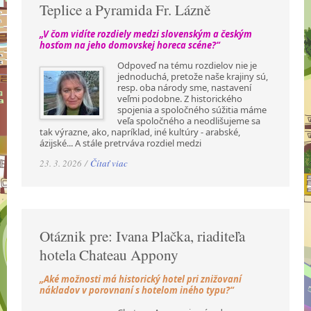
Teplice a Pyramida Fr. Lázně
„V čom vidíte rozdiely medzi slovenským a českým
hosťom na jeho domovskej horeca scéne?“
Odpoveď na tému rozdielov nie je
jednoduchá, pretože naše krajiny sú,
resp. oba národy sme, nastavení
veľmi podobne. Z historického
spojenia a spoločného súžitia máme
veľa spoločného a neodlišujeme sa
tak výrazne, ako, napríklad, iné kultúry - arabské,
ázijské... A stále pretrváva rozdiel medzi
23. 3. 2026 /
Čítať viac
Otáznik pre: Ivana Plačka, riaditeľa
hotela Chateau Appony
„Aké možnosti má historický hotel pri znižovaní
nákladov v porovnaní s hotelom iného typu?“