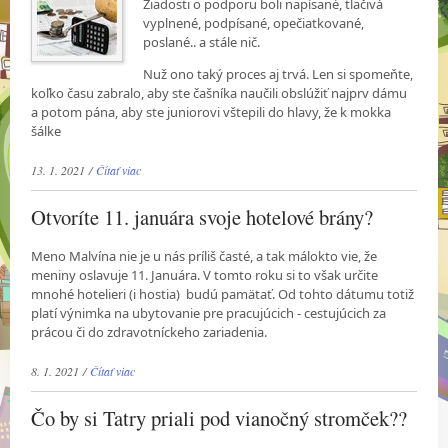
Žiadosti o podporu boli napísané, tlačivá
vyplnené, podpísané, opečiatkované,
poslané.. a stále nič.
Nuž ono taký proces aj trvá. Len si spomeňte,
koľko času zabralo, aby ste čašníka naučili obslúžiť najprv dámu
a potom pána, aby ste juniorovi vštepili do hlavy, že k mokka
šálke
13. 1. 2021 /
Čítať viac
Otvoríte 11. januára svoje hotelové brány?
Meno Malvína nie je u nás príliš časté, a tak málokto vie, že
meniny oslavuje 11. Januára. V tomto roku si to však určite
mnohé hotelieri (i hostia) budú pamätať. Od tohto dátumu totiž
platí výnimka na ubytovanie pre pracujúcich - cestujúcich za
prácou či do zdravotníckeho zariadenia.
8. 1. 2021 /
Čítať viac
Čo by si Tatry priali pod vianočný stromček??