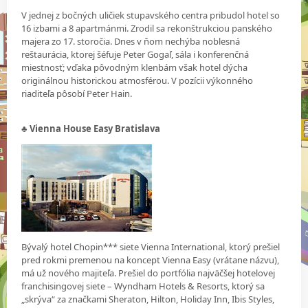
V jednej z bočných uličiek stupavského centra pribudol hotel so
16 izbami a 8 apartmánmi. Zrodil sa rekonštrukciou panského
majera zo 17. storočia. Dnes v ňom nechýba noblesná
reštaurácia, ktorej šéfuje Peter Gogaľ, sála i konferenčná
miestnosť; vďaka pôvodným klenbám však hotel dýcha
originálnou historickou atmosférou. V pozícii výkonného
riaditeľa pôsobí Peter Hain.
♣ Vienna House Easy Bratislava
Bývalý hotel Chopin*** siete Vienna International, ktorý prešiel
pred rokmi premenou na koncept Vienna Easy (vrátane názvu),
má už nového majiteľa. Prešiel do portfólia najväčšej hotelovej
franchisingovej siete – Wyndham Hotels & Resorts, ktorý sa
„skrýva“ za značkami Sheraton, Hilton, Holiday Inn, Ibis Styles,