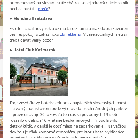
premenovaný na Slovan - stále chátra. Do jej rekonštrukcie sa nik
nechce pustiť...
prečo
?
♣
Mondieu Bratislava
Ešte len začal nový rok a už má táto známa a inak dobrá kaviareň
cez nespokojnú zákazníčku
zlú reklamu
. V čase sociálnych sietí si
treba dávať veľký pozor.
♣
Hotel Club Kežmarok
Trojhviezdičkový hotel v jednom z najstarších slovenských miest
– a vo východiskovom bode výletov do troch národných parkov
– práve oslavuje 30 rokov. Za ten čas sa pôvodných 19 izieb
rozšírilo o ďalších 16, vrátane bezbariérových. Pribudla wifi,
detský kútik, v garáži je dosť miest na zaparkovanie... Najväčšou
devízou je však komorná atmosféra, pre ktorú hotel vyhľadáva
pobytová a s ohľadom na športovú kariéru majiteľov