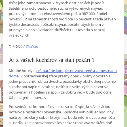
tisíce jeho zamestnancov. V štyroch destináciách je podľa
Satelitného účtu cestovného ruchu vytvorených najviac
pracovných miest z celoslovenského počtu 387 000. Podiel
odvetví CR na zamestnanosti tvorí cca 16 percent a teda práve v
týchto destináciách pôsobí najviac postihnutých firiem v
priamych alebo súvisiacich službách CR. Hovoria o tom aj
výsledky ich
7. 4. 2020 /
Čítať viac
Aj z vašich kuchárov sa stali pekári ?
Mnohé hotely a
reštaurácie kompletne zatvorené a zamestnanci
doma
. V potravinárskej sfére presný opak – brány dokorán a
jeden pracovník robí za dvoch... požiadavky obchodnej siete nie
sú schopní naplniť. A tak sa, našťastie veľmi rýchlo a tvorivo,
potravinári a hotelieri sa spojili za dobrú vec – budú spoločne
ťahať za jeden povraz.
Potravinárska komora Slovenska sa totiž spojila s Asociáciou
hotelov a reštaurácií Slovenska. Spoločne vytvorili jednoduchý
nástroj – zdieľaný súbor, ktorým sa budú informovať a pomôžu
si. Podľa Únie potravinárov Slovenska Stanislava Voskára doň