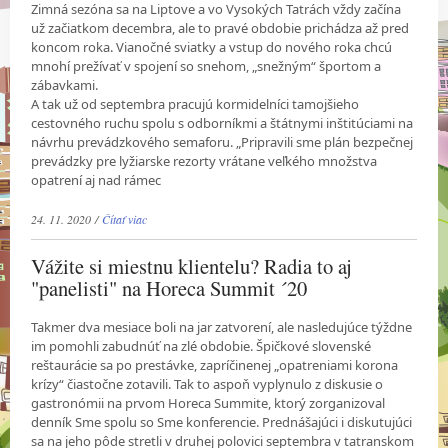
Zimná sezóna sa na Liptove a vo Vysokých Tatrách vždy začína
už začiatkom decembra, ale to pravé obdobie prichádza až pred
koncom roka. Vianočné sviatky a vstup do nového roka chcú
mnohí prežívať v spojení so snehom, „snežným“ športom a
zábavkami.
A tak už od septembra pracujú kormidelníci tamojšieho
cestovného ruchu spolu s odborníkmi a štátnymi inštitúciami na
návrhu prevádzkového semaforu. „Pripravili sme plán bezpečnej
prevádzky pre lyžiarske rezorty vrátane veľkého množstva
opatrení aj nad rámec
24. 11. 2020 /
Čítať viac
Vážite si miestnu klientelu? Radia to aj
"panelisti" na Horeca Summit ´20
Takmer dva mesiace boli na jar zatvorení, ale nasledujúce týždne
im pomohli zabudnúť na zlé obdobie. Špičkové slovenské
reštaurácie sa po prestávke, zapríčinenej „opatreniami korona
krízy“ čiastočne zotavili. Tak to aspoň vyplynulo z diskusie o
gastronómii na prvom Horeca Summite, ktorý zorganizoval
denník Sme spolu so Sme konferencie. Prednášajúci i diskutujúci
sa na jeho pôde stretli v druhej polovici septembra v tatranskom