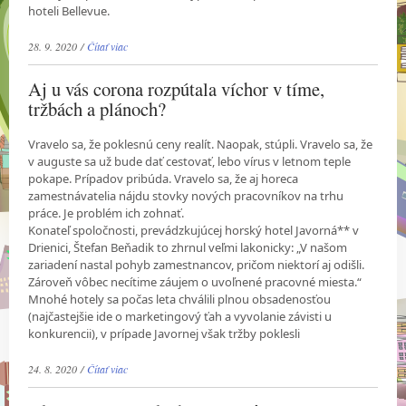
hoteli Bellevue.
28. 9. 2020 /
Čítať viac
Aj u vás corona rozpútala víchor v tíme,
tržbách a plánoch?
Vravelo sa, že poklesnú ceny realít. Naopak, stúpli. Vravelo sa, že
v auguste sa už bude dať cestovať, lebo vírus v letnom teple
pokape. Prípadov pribúda. Vravelo sa, že aj horeca
zamestnávatelia nájdu stovky nových pracovníkov na trhu
práce. Je problém ich zohnať.
Konateľ spoločnosti, prevádzkujúcej horský hotel Javorná** v
Drienici, Štefan Beňadik to zhrnul veľmi lakonicky: „V našom
zariadení nastal pohyb zamestnancov, pričom niektorí aj odišli.
Zároveň vôbec necítime záujem o uvoľnené pracovné miesta.“
Mnohé hotely sa počas leta chválili plnou obsadenosťou
(najčastejšie ide o marketingový ťah a vyvolanie závisti u
konkurencii), v prípade Javornej však tržby poklesli
24. 8. 2020 /
Čítať viac