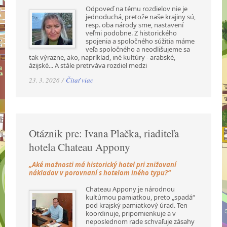
Odpoveď na tému rozdielov nie je
jednoduchá, pretože naše krajiny sú,
resp. oba národy sme, nastavení
veľmi podobne. Z historického
spojenia a spoločného súžitia máme
veľa spoločného a neodlišujeme sa
tak výrazne, ako, napríklad, iné kultúry - arabské,
ázijské... A stále pretrváva rozdiel medzi
23. 3. 2026 /
Čítať viac
Otáznik pre: Ivana Plačka, riaditeľa
hotela Chateau Appony
„Aké možnosti má historický hotel pri znižovaní
nákladov v porovnaní s hotelom iného typu?“
Chateau Appony je národnou
kultúrnou pamiatkou, preto „spadá“
pod krajský pamiatkový úrad. Ten
koordinuje, pripomienkuje a v
neposlednom rade schvaľuje zásahy