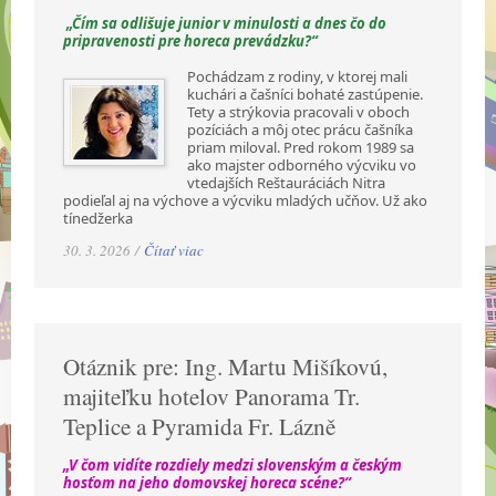
„Čím sa odlišuje junior v minulosti a dnes čo do
pripravenosti pre horeca prevádzku?“
Pochádzam z rodiny, v ktorej mali
kuchári a čašníci bohaté zastúpenie.
Tety a strýkovia pracovali v oboch
pozíciách a môj otec prácu čašníka
priam miloval. Pred rokom 1989 sa
ako majster odborného výcviku vo
vtedajších Reštauráciách Nitra
podieľal aj na výchove a výcviku mladých učňov. Už ako
tínedžerka
30. 3. 2026 /
Čítať viac
Otáznik pre: Ing. Martu Mišíkovú,
majiteľku hotelov Panorama Tr.
Teplice a Pyramida Fr. Lázně
„V čom vidíte rozdiely medzi slovenským a českým
hosťom na jeho domovskej horeca scéne?“