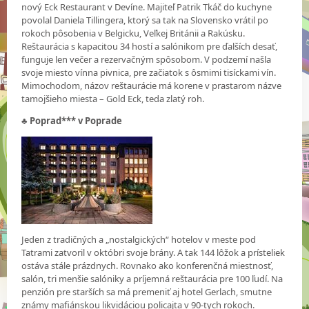
nový Eck Restaurant v Devíne. Majiteľ Patrik Tkáč do kuchyne
povolal Daniela Tillingera, ktorý sa tak na Slovensko vrátil po
rokoch pôsobenia v Belgicku, Veľkej Británii a Rakúsku.
Reštaurácia s kapacitou 34 hostí a salónikom pre ďalších desať,
funguje len večer a rezervačným spôsobom. V podzemí našla
svoje miesto vínna pivnica, pre začiatok s ôsmimi tisíckami vín.
Mimochodom, názov reštaurácie má korene v prastarom názve
tamojšieho miesta – Gold Eck, teda zlatý roh.
♣
Poprad*** v Poprade
Jeden z tradičných a „nostalgických“ hotelov v meste pod
Tatrami zatvoril v októbri svoje brány. A tak 144 lôžok a prísteliek
ostáva stále prázdnych. Rovnako ako konferenčná miestnosť,
salón, tri menšie salóniky a príjemná reštaurácia pre 100 ľudí. Na
penzión pre starších sa má premeniť aj hotel Gerlach, smutne
známy mafiánskou likvidáciou policajta v 90-tych rokoch.