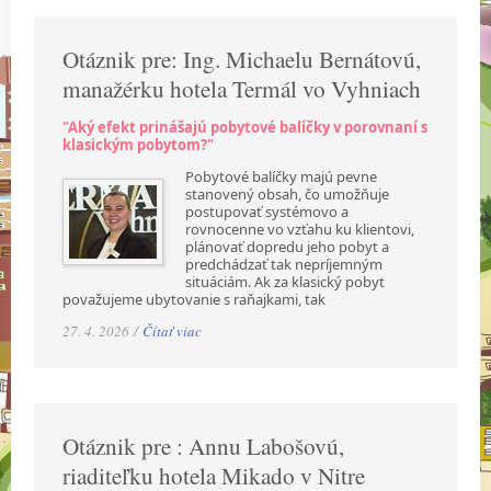
Otáznik pre: Ing. Michaelu Bernátovú,
manažérku hotela Termál vo Vyhniach
"Aký efekt prinášajú pobytové balíčky v porovnaní s
klasickým pobytom?"
Pobytové balíčky majú pevne
stanovený obsah, čo umožňuje
postupovať systémovo a
rovnocenne vo vzťahu ku klientovi,
plánovať dopredu jeho pobyt a
predchádzať tak nepríjemným
situáciám. Ak za klasický pobyt
považujeme ubytovanie s raňajkami, tak
27. 4. 2026 /
Čítať viac
Otáznik pre : Annu Labošovú,
riaditeľku hotela Mikado v Nitre