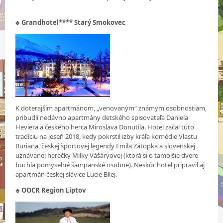
♣
Grandhotel**** Starý Smokovec
K doterajším apartmánom, „venovaným“ známym osobnostiam,
pribudli nedávno apartmány detského spisovateľa Daniela
Heviera a českého herca Miroslava Donutila. Hotel začal túto
tradíciu na jeseň 2018, kedy pokrstil izby kráľa komédie Vlastu
Buriana, českej športovej legendy Emila Zátopka a slovenskej
uznávanej herečky Milky Vášáryovej (ktorá si o tamojšie dvere
buchla pomyselné šampanské osobne). Neskôr hotel pripravil aj
apartmán českej slávice Lucie Bílej.
♣ OOCR Region Liptov