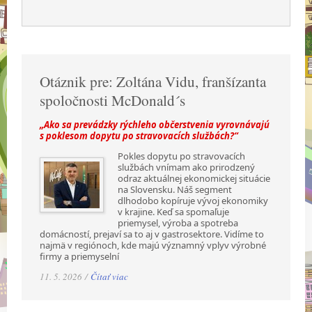
Otáznik pre: Zoltána Vidu, franšízanta
spoločnosti McDonald´s
„Ako sa prevádzky rýchleho občerstvenia vyrovnávajú
s poklesom dopytu po stravovacích službách?“
Pokles dopytu po stravovacích
službách vnímam ako prirodzený
odraz aktuálnej ekonomickej situácie
na Slovensku. Náš segment
dlhodobo kopíruje vývoj ekonomiky
v krajine. Keď sa spomaľuje
priemysel, výroba a spotreba
domácností, prejaví sa to aj v gastrosektore. Vidíme to
najmä v regiónoch, kde majú významný vplyv výrobné
firmy a priemyselní
11. 5. 2026 /
Čítať viac