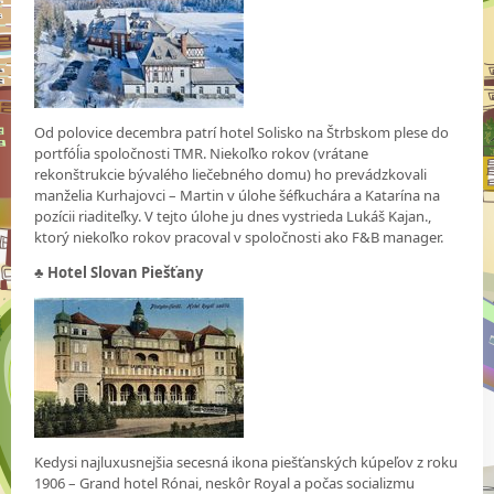
Od polovice decembra patrí hotel Solisko na Štrbskom plese do
portfóĺia spoločnosti TMR. Niekoľko rokov (vrátane
rekonštrukcie bývalého liečebného domu) ho prevádzkovali
manželia Kurhajovci – Martin v úlohe šéfkuchára a Katarína na
pozícii riaditeľky. V tejto úlohe ju dnes vystrieda Lukáš Kajan.,
ktorý niekoľko rokov pracoval v spoločnosti ako F&B manager.
♣
Hotel Slovan Piešťany
Kedysi najluxusnejšia secesná ikona piešťanských kúpeľov z roku
1906 – Grand hotel Rónai, neskôr Royal a počas socializmu