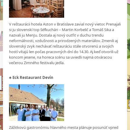
V reštaurácii hotela Aston v Bratislave zavial nový vietor. Prenajali
si ju slovenskí top šéfkuchári – Martin Korbelič a Tomáš Sika a
nazvali ju MenJu. Dostala aj nový outfit v duchu trendu
neformálnosti, vzdušnosti a prirodzených materiálov. Zmenili aj
slovenský zvyk nechávať reštauráciu stále otvorenú a svojich
hostí vítajú len počas pracovných dní do 14.30. Aj keď otvorili už
koncom jesene, na horeca scénu sa uviedli najmä otváracou
večerou Zimného festivalu jedla.
♣
Eck Restaurant Devín
Zážitkovú gastronómiu hlavného mesta plánuje posunúť vpred