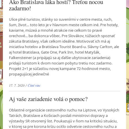
Ako Bratislava láka hostí? Treťou nocou
zadarmo!
Ulice plné turistov, stánky so suvenírmi v centre mesta, ruch,
šum, život... toto leto je v hlavnom meste celkom iné. Pre hotely,
kaviarne, múzeá a mnohé atrakcie nie celkom to pravé
orechové... ba dokonca vôbec. Pre Slovákov, túžiacich spoznať
zákutia Bratislavy, však celkom ideálne. Motivovať ich má aj
iniciatíva hotelov a Bratislava Tourist Board-u. Slávny Carlton, ale
aj hotel Bratislava, Gate One, Park Inn, hotel Matyšák,
Falkensteiner (a pripájajú sa aj ďalšie ubytovacie zariadenia)
pridajú turistom k dvom nociam pobytu tretiu noc zadarmo.
Projekt 2+1 je súčasťou novej kampane 72-hodinové mesto,
propagujúcej jedinečné
17. 7. 2020 /
Čítať viac
Aj vaše zariadenie volá o pomoc?
Oblastné organizácie cestovného ruchu na Liptove, vo Vysokých
Tatrách, Bratislave a Košiciach poslali ministrovi dopravy a
výstavby SR otvorený list. Poukazujú v ňom na kritickú situáciu,
v ktorej sa pre korona krízu ocitlo odvetvie cestovného ruchu a