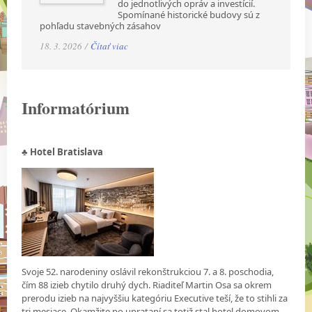
do jednotlivých opráv a investícií.
Spomínané historické budovy sú z
pohľadu stavebných zásahov
18. 3. 2026 /
Čítať viac
Informatórium
♣ Hotel Bratislava
Svoje 52. narodeniny oslávil rekonštrukciou 7. a 8. poschodia,
čím 88 izieb chytilo druhý dych. Riaditeľ Martin Osa sa okrem
prerodu izieb na najvyššiu kategóriu Executive teší, že to stihli za
tri mesiace. Okamžite po uprataní sa totiž stal hotel domovom