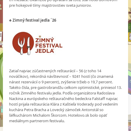
pre hokejové tímy majstrovstiev sveta juniorov.
♣ Zimný festival jedla ´26
Zatiaľ najviac zúčastnených reštaurácií – 56 (z toho 14
nováčikov), rekordná návštevnosť – 9241 hostí (čo znamená
nárast rezervácií o 9 percent), zvýšenie tržieb o 19,7 percent.
Takéto čísla, pre gastrobrandžu celkom optimistické, priniesol 13.
ročník Zimného festivalu jedla. Podľa organizátora Radoslava
Nackina a európskeho reštauračného bedeckra Falstaff najviac
hostí prijala reštaurácia Klára z Kaštieľa Voderady pod vedením
kuchára Petra Bracha a Lovecký zámoček Antonstál so
šéfkuchárom Michalom Škorcom. Hotelovo.sk bolo opäť
mediálnym partnerom festivalu.