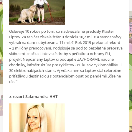
Oslavuje 10 rokov po tom, čo nadviazala na predošlý Klaster
Liptov. Za ten čas získala štátnu dotáciu 10,2 mil. € a samosprávy
vybrali na dani z ubytovania 11 mil. €. Rok 2019 prekonal rekord
– 2 milióny prenocovaní. Podpisuje sa pod to bezplatná preprava
skibusmi, značka Liptovské droby s pečiatkou ochrany EU,
projekt Nepoznaný Liptov či podujatie ZA7HORAMI, náučné
chodníky, infraštruktúra pre cyklistov - 60 kusov cyklomobiliáru i
30 elektronabíjacích staníc. Aj vďaka nim sa Liptov stal celoročne
príťažlivou destináciou s potenciálom opäť po pandémii „číselne
rásť“.
♣
rezort Salamandra HHT