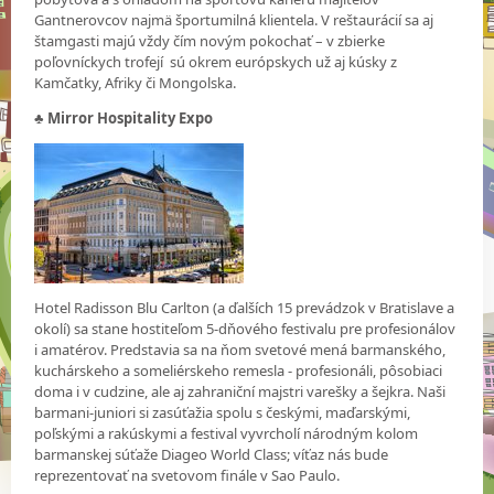
Gantnerovcov najmä športumilná klientela. V reštaurácií sa aj
štamgasti majú vždy čím novým pokochať – v zbierke
poľovníckych trofejí sú okrem európskych už aj kúsky z
Kamčatky, Afriky či Mongolska.
♣
Mirror Hospitality Expo
Hotel Radisson Blu Carlton (a ďalších 15 prevádzok v Bratislave a
okolí) sa stane hostiteľom 5-dňového festivalu pre profesionálov
i amatérov. Predstavia sa na ňom svetové mená barmanského,
kuchárskeho a someliérskeho remesla - profesionáli, pôsobiaci
doma i v cudzine, ale aj zahraniční majstri varešky a šejkra. Naši
barmani-juniori si zasúťažia spolu s českými, maďarskými,
poľskými a rakúskymi a festival vyvrcholí národným kolom
barmanskej súťaže Diageo World Class; víťaz nás bude
reprezentovať na svetovom finále v Sao Paulo.