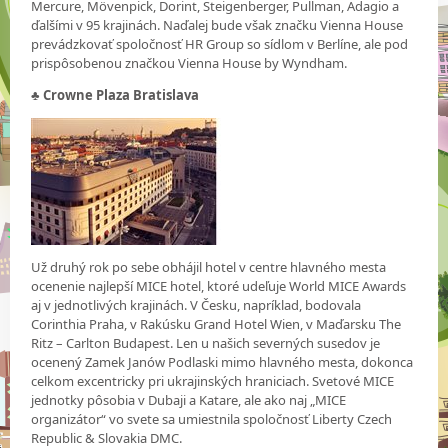
Mercure, Mövenpick, Dorint, Steigenberger, Pullman, Adagio a
ďalšími v 95 krajinách. Naďalej bude však značku Vienna House
prevádzkovať spoločnosť HR Group so sídlom v Berlíne, ale pod
prispôsobenou značkou Vienna House by Wyndham.
♣ Crowne Plaza Bratislava
Už druhý rok po sebe obhájil hotel v centre hlavného mesta
ocenenie najlepší MICE hotel, ktoré udeľuje World MICE Awards
aj v jednotlivých krajinách. V Česku, napríklad, bodovala
Corinthia Praha, v Rakúsku Grand Hotel Wien, v Maďarsku The
Ritz – Carlton Budapest. Len u našich severných susedov je
ocenený Zamek Janów Podlaski mimo hlavného mesta, dokonca
celkom excentricky pri ukrajinských hraniciach. Svetové MICE
jednotky pôsobia v Dubaji a Katare, ale ako naj „MICE
organizátor“ vo svete sa umiestnila spoločnosť Liberty Czech
Republic & Slovakia DMC.