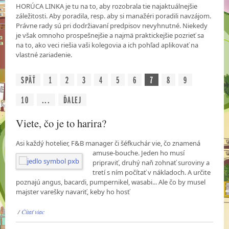
HORÚCA LINKA je tu na to, aby rozobrala tie najaktuálnejšie
záležitosti. Aby poradila, resp. aby si manažéri poradili navzájom.
Právne rady sú pri dodržiavaní predpisov nevyhnutné. Niekedy
je však omnoho prospešnejšie a najmä praktickejšie pozrieť sa
na to, ako veci riešia vaši kolegovia a ich pohľad aplikovať na
vlastné zariadenie.
SPÄŤ
1
2
3
4
5
6
7
8
9
10
...
ĎALEJ
Viete, čo je to harira?
Asi každý hotelier, F&B manager či šéfkuchár vie, čo znamená
amuse-bouche. Jeden ho musí
pripraviť, druhý naň zohnať suroviny a
tretí s ním počítať v nákladoch. A určite
poznajú angus, bacardi, pumpernikel, wasabi... Ale čo by musel
majster varešky navariť, keby ho hosť
/
Čítať viac