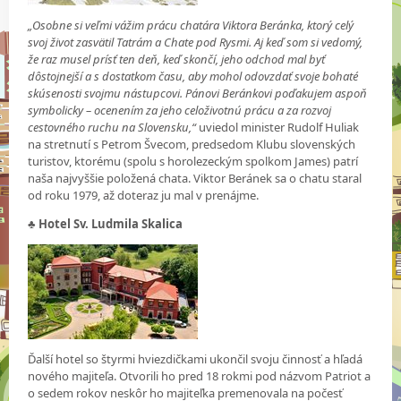
„Osobne si veľmi vážim prácu chatára Viktora Beránka, ktorý celý
svoj život zasvätil Tatrám a Chate pod Rysmi. Aj keď som si vedomý,
že raz musel prísť ten deň, keď skončí, jeho odchod mal byť
dôstojnejší a s dostatkom času, aby mohol odovzdať svoje bohaté
skúsenosti svojmu nástupcovi. Pánovi Beránkovi poďakujem aspoň
symbolicky – ocenením za jeho celoživotnú prácu a za rozvoj
cestovného ruchu na Slovensku,“
uviedol minister Rudolf Huliak
na stretnutí s Petrom Švecom, predsedom Klubu slovenských
turistov, ktorému (spolu s horolezeckým spolkom James) patrí
naša najvyššie položená chata. Viktor Beránek sa o chatu staral
od roku 1979, až doteraz ju mal v prenájme.
♣
Hotel Sv. Ludmila Skalica
Ďalší hotel so štyrmi hviezdičkami ukončil svoju činnosť a hľadá
nového majiteľa. Otvorili ho pred 18 rokmi pod názvom Patriot a
o sedem rokov neskôr ho majiteľka premenovala na počesť