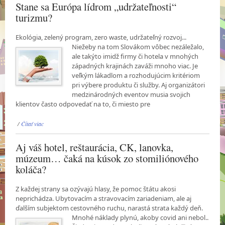
Stane sa Európa lídrom „udržateľnosti“
turizmu?
Ekológia, zelený program, zero waste, udržateľný rozvoj...
Niežeby na tom Slovákom vôbec
nezáležalo,
ale takýto imidž firmy či hotela v mnohých
západných krajinách zaváži mnoho viac. Je
veľkým lákadlom a rozhodujúcim kritériom
pri výbere produktu či služby. Aj organizátori
medzinárodných eventov musia svojich
klientov často odpovedať na to, či miesto pre
/
Čítať viac
Aj váš hotel, reštaurácia, CK, lanovka,
múzeum… čaká na kúsok zo stomiliónového
koláča?
Z každej strany sa ozývajú hlasy, že pomoc štátu akosi
neprichádza. Ubytovacím a stravovacím zariadeniam, ale aj
ďalším subjektom cestovného ruchu, narastá strata každý deň.
Mnohé
náklady plynú, akoby covid ani nebol..