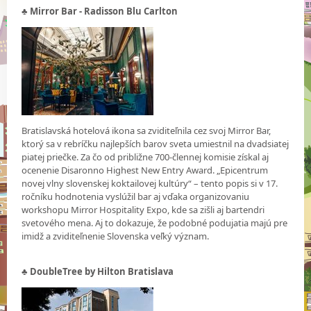
♣ Mirror Bar - Radisson Blu Carlton
Bratislavská hotelová ikona sa zviditeľnila cez svoj Mirror Bar,
ktorý sa v rebríčku najlepších barov sveta umiestnil na dvadsiatej
piatej priečke. Za čo od približne 700-člennej komisie získal aj
ocenenie Disaronno Highest New Entry Award. „Epicentrum
novej vlny slovenskej koktailovej kultúry“ – tento popis si v 17.
ročníku hodnotenia vyslúžil bar aj vďaka organizovaniu
workshopu Mirror Hospitality Expo, kde sa zišli aj bartendri
svetového mena. Aj to dokazuje, že podobné podujatia majú pre
imidž a zviditeľnenie Slovenska veľký význam.
♣ DoubleTree by Hilton Bratislava