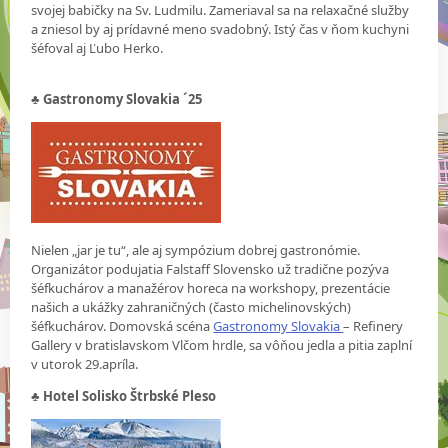
svojej babičky na Sv. Ludmilu. Zameriaval sa na relaxačné služby
a zniesol by aj prídavné meno svadobný. Istý čas v ňom kuchyni
šéfoval aj Ľubo Herko.
♣
Gastronomy Slovakia ´25
Nielen „jar je tu“, ale aj sympózium dobrej gastronómie.
Organizátor podujatia Falstaff Slovensko už tradične pozýva
šéfkuchárov a manažérov horeca na workshopy, prezentácie
našich a ukážky zahraničných (často michelinovských)
šéfkuchárov. Domovská scéna
Gastronomy Slovakia
– Refinery
Gallery v bratislavskom Vlčom hrdle, sa vôňou jedla a pitia zaplní
v utorok 29.apríla.
♣ Hotel Solisko Štrbské Pleso