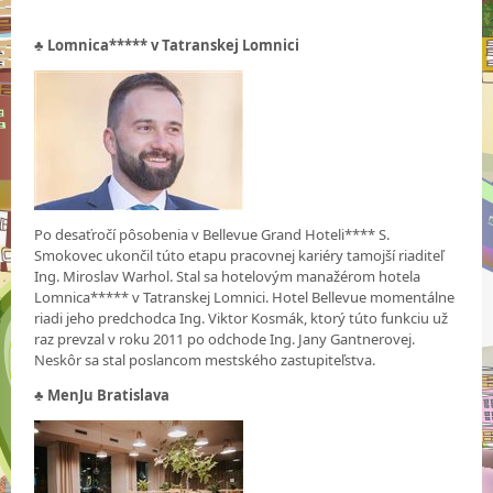
♣
Lomnica***** v Tatranskej Lomnici
Po desaťročí pôsobenia v Bellevue Grand Hoteli**** S.
Smokovec ukončil túto etapu pracovnej kariéry tamojší riaditeľ
Ing. Miroslav Warhol. Stal sa hotelovým manažérom hotela
Lomnica***** v Tatranskej Lomnici. Hotel Bellevue momentálne
riadi jeho predchodca Ing. Viktor Kosmák, ktorý túto funkciu už
raz prevzal v roku 2011 po odchode Ing. Jany Gantnerovej.
Neskôr sa stal poslancom mestského zastupiteľstva.
♣
MenJu Bratislava