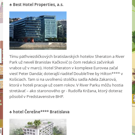
♣
Best Hotel Properties, a.s.
Tímu päťhviezdičkových bratislavských hotelov Sheraton a River
Park už nevelí Branislav Kačkovič (o čom redakcii začvirikali
vrabce už v marci). Hotel Sheraton v komplexe Eurovea začal
viesť Peter Dandár, doterajší riaditeľ DoubleTree by Hilton**** v
Košiciach. Tam si na uvoľnenú stoličku sadla Adela Zakarová,
ktorá v hoteli pracuje už osem rokov. V River Parku môžu hostia
stretávať – ako staronového gr - Rudolfa Križana, ktorý doteraz
pôsobil v Predstavenstve BHP.
♣
hotel Čerešne**** Bratislava