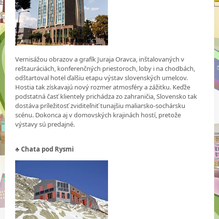
Vernisážou obrazov a grafík Juraja Oravca, inštalovaných v
reštauráciách, konferenčných priestoroch, loby i na chodbách,
odštartoval hotel ďalšiu etapu výstav slovenských umelcov.
Hostia tak získavajú nový rozmer atmosféry a zážitku. Keďže
podstatná časť klientely prichádza zo zahraničia, Slovensko tak
dostáva príležitosť zviditeľniť tunajšiu maliarsko-sochársku
scénu. Dokonca aj v domovských krajinách hostí, pretože
výstavy sú predajné.
♣ Chata pod Rysmi