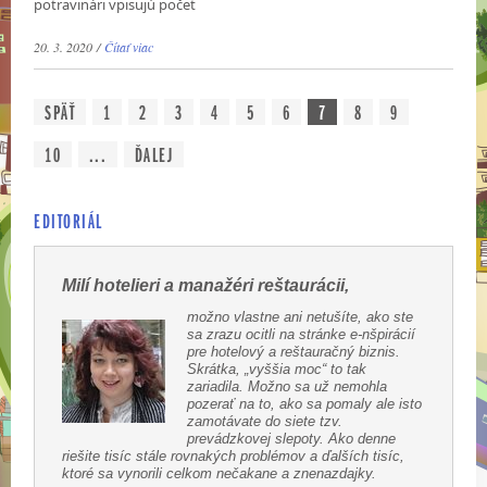
potravinári vpisujú počet
20. 3. 2020 /
Čítať viac
SPÄŤ
1
2
3
4
5
6
7
8
9
10
...
ĎALEJ
EDITORIÁL
Milí hotelieri a manažéri reštaurácii,
možno vlastne ani netušíte, ako ste
sa zrazu ocitli na stránke e-nšpirácií
pre hotelový a reštauračný biznis.
Skrátka, „vyššia moc“ to tak
zariadila. Možno sa už nemohla
pozerať na to, ako sa pomaly ale isto
zamotávate do siete tzv.
prevádzkovej slepoty. Ako denne
riešite tisíc stále rovnakých problémov a ďalších tisíc,
ktoré sa vynorili celkom nečakane a znenazdajky.