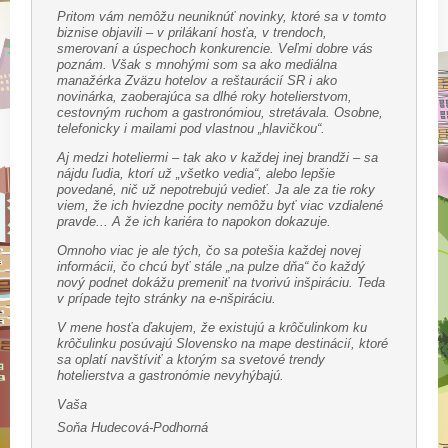
Pritom vám nemôžu neuniknúť novinky, ktoré sa v tomto
biznise objavili – v prilákaní hosťa, v trendoch,
smerovaní a úspechoch konkurencie. Veľmi dobre vás
poznám. Však s mnohými som sa ako mediálna
manažérka Zväzu hotelov a reštaurácií SR i ako
novinárka, zaoberajúca sa dlhé roky hotelierstvom,
cestovným ruchom a gastronómiou, stretávala. Osobne,
telefonicky i mailami pod vlastnou „hlavičkou“.
Aj medzi hoteliermi – tak ako v každej inej brandži – sa
nájdu ľudia, ktorí už „všetko vedia“, alebo lepšie
povedané, nič už nepotrebujú vedieť. Ja ale za tie roky
viem, že ich hviezdne pocity nemôžu byť viac vzdialené
pravde... A že ich kariéra to napokon dokazuje.
Omnoho viac je ale tých, čo sa potešia každej novej
informácii, čo chcú byť stále „na pulze dňa“ čo každý
nový podnet dokážu premeniť na tvorivú inšpiráciu. Teda
v prípade tejto stránky na e-nšpiráciu.
V mene hosťa ďakujem, že existujú a krôčulinkom ku
krôčulinku posúvajú Slovensko na mape destinácií, ktoré
sa oplatí navštíviť a ktorým sa svetové trendy
hotelierstva a gastronómie nevyhýbajú.
Vaša
Soňa Hudecová-Podhorná