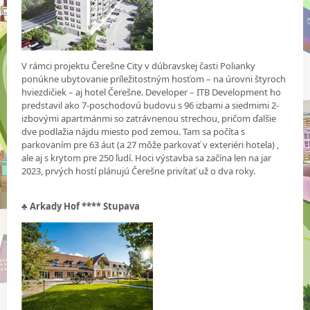
V rámci projektu Čerešne City v dúbravskej časti Polianky
ponúkne ubytovanie príležitostným hosťom – na úrovni štyroch
hviezdičiek – aj hotel Čerešne. Developer – ITB Development ho
predstavil ako 7-poschodovú budovu s 96 izbami a siedmimi 2-
izbovými apartmánmi so zatrávnenou strechou, pričom ďalšie
dve podlažia nájdu miesto pod zemou. Tam sa počíta s
parkovaním pre 63 áut (a 27 môže parkovať v exteriéri hotela) ,
ale aj s krytom pre 250 ľudí. Hoci výstavba sa začína len na jar
2023, prvých hostí plánujú Čerešne privítať už o dva roky.
♣
Arkady Hof **** Stupava