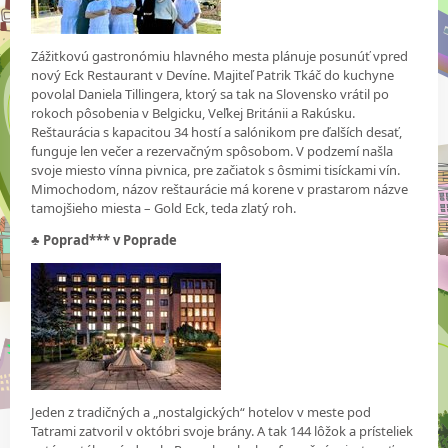
Zážitkovú gastronómiu hlavného mesta plánuje posunúť vpred
nový Eck Restaurant v Devíne. Majiteľ Patrik Tkáč do kuchyne
povolal Daniela Tillingera, ktorý sa tak na Slovensko vrátil po
rokoch pôsobenia v Belgicku, Veľkej Británii a Rakúsku.
Reštaurácia s kapacitou 34 hostí a salónikom pre ďalších desať,
funguje len večer a rezervačným spôsobom. V podzemí našla
svoje miesto vínna pivnica, pre začiatok s ôsmimi tisíckami vín.
Mimochodom, názov reštaurácie má korene v prastarom názve
tamojšieho miesta – Gold Eck, teda zlatý roh.
♣
Poprad*** v Poprade
Jeden z tradičných a „nostalgických“ hotelov v meste pod
Tatrami zatvoril v októbri svoje brány. A tak 144 lôžok a prísteliek