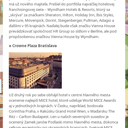
má už nového majiteľa. Prešiel do portfólia najväčšej hotelovej
franchisingovej siete – Wyndham Hotels & Resorts, ktorý sa
„skrýva“ za značkami Sheraton, Hilton, Holiday Inn, Ibis Styles,
Mercure, Mövenpick, Dorint, Steigenberger, Pullman, Adagio a
ďalšími v 95 krajinách. Naďalej bude však značku Vienna House
prevádzkovať spoločnosť HR Group so sídlom v Berlíne, ale pod
prispôsobenou značkou Vienna House by Wyndham.
♣ Crowne Plaza Bratislava
Už druhý rok po sebe obhájil hotel v centre hlavného mesta
ocenenie najlepší MICE hotel, ktoré udeľuje World MICE Awards
aj v jednotlivých krajinách. V Česku, napríklad, bodovala
Corinthia Praha, v Rakúsku Grand Hotel Wien, v Maďarsku The
Ritz – Carlton Budapest. Len u našich severných susedov je
ocenený Zamek Janów Podlaski mimo hlavného mesta, dokonca
celkom excentricky pri ukrajinských hraniciach. Svetové MICE