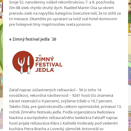
Svoje 52. narodeniny oslávil rekonštrukciou 7. a 8. poschodia,
čím 88 izieb chytilo druhý dych. Riaditeľ Martin Osa sa okrem
prerodu izieb na najvyššiu kategóriu Executive teší, že to stihli za
tri mesiace. Okamžite po uprataní sa totiž stal hotel domovom
pre hokejové tímy majstrovstiev sveta juniorov.
♣ Zimný festival jedla ´26
Zatiaľ najviac zúčastnených reštaurácií – 56 (z toho 14
nováčikov), rekordná návštevnosť – 9241 hostí (čo znamená
nárast rezervácií o 9 percent), zvýšenie tržieb o 19,7 percent.
Takéto čísla, pre gastrobrandžu celkom optimistické, priniesol 13.
ročník Zimného festivalu jedla. Podľa organizátora Radoslava
Nackina a európskeho reštauračného bedeckra Falstaff najviac
hostí prijala reštaurácia Klára z Kaštieľa Voderady pod vedením
kuchára Petra Bracha a Lovecký zámoček Antonstál so