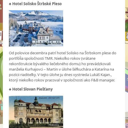
♣ Hotel Solisko Štrbské Pleso
Od polovice decembra patrí hotel Solisko na Štrbskom plese do
portfóĺia spoločnosti TMR. Niekoľko rokov (vrátane
rekonštrukcie bývalého liečebného domu) ho prevádzkovali
manželia Kurhajovci – Martin v úlohe šéfkuchára a Katarína na
pozícii riaditeľky. V tejto úlohe ju dnes vystrieda Lukáš Kajan.,
ktorý niekoľko rokov pracoval v spoločnosti ako F&B manager.
♣
Hotel Slovan Piešťany