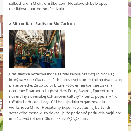
šéfkuchárom Michalom Škorcom. Hotelovo.sk bolo opäť
mediálnym partnerom festivalu.
♣ Mirror Bar - Radisson Blu Carlton
Bratislavská hotelová ikona sa zviditeľnila cez svoj Mirror Bar,
ktorý sa v rebríčku najlepších barov sveta umiestnil na dvadsiatej
piatej priečke. Za čo od približne 700-člennej komisie získal aj
ocenenie Disaronno Highest New Entry Award. „Epicentrum
novej vlny slovenskej koktailovej kultúry“ – tento popis si v 17.
ročníku hodnotenia vyslúžil bar aj vďaka organizovaniu
workshopu Mirror Hospitality Expo, kde sa zišli aj bartendri
svetového mena. Aj to dokazuje, že podobné podujatia majú pre
imidž a zviditeľnenie Slovenska veľký význam.