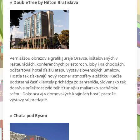
♣ DoubleTree by Hilton Bratislava
Vernisážou obrazov a grafík Juraja Oravca, inštalovaných v
reštauráciách, konferenčných priestoroch, loby i na chodbách,
odštartoval hotel ďalšiu etapu výstav slovenských umelcov.
Hostia tak získavajú nový rozmer atmosféry a zážitku. Keďže
podstatná časť klientely prichádza zo zahraničia, Slovensko tak
dostáva príležitosť zviditeľniť tunajšiu maliarsko-sochársku
scénu. Dokonca aj v domovských krajinách hostí, pretože
výstavy sú predajné.
♣ Chata pod Rysmi