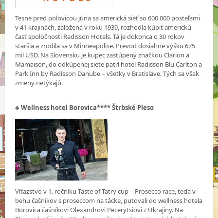
Tesne pred polovicou júna sa americká sieť so 600 000 posteľami
v 41 krajinách, založená v roku 1939, rozhodla kúpiť americkú
časť spoločnosti Radisson Hotels. Tá je dokonca o 30 rokov
staršia a zrodila sa v Minneapolise. Prevod dosiahne výšku 675
mil USD. Na Slovensku je kupec zastúpený značkou Clarion a
Mamaison, do odkúpenej siete patrí hotel Radisson Blu Carlton a
Park Inn by Radisson Danube – všetky v Bratislave. Tých sa však
zmeny netýkajú.
♣ Wellness hotel Borovica**** Štrbské Pleso
Víťazstvo v 1. ročníku Taste of Tatry cup – Prosecco race, teda v
behu čašníkov s proseccom na tácke, putovali do wellness hotela
Borovica čašníkovi Olexandrovi Pecerytsiovi z Ukrajiny. Na