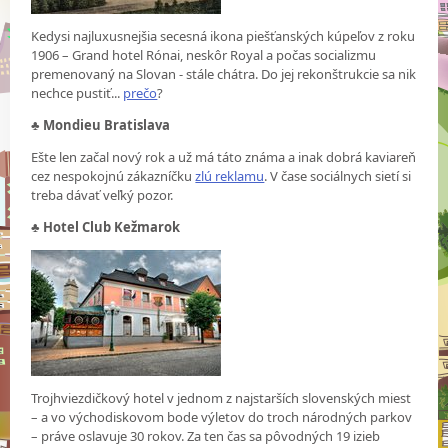
Kedysi najluxusnejšia secesná ikona piešťanských kúpeľov z roku
1906 – Grand hotel Rónai, neskôr Royal a počas socializmu
premenovaný na Slovan - stále chátra. Do jej rekonštrukcie sa nik
nechce pustiť...
prečo
?
♣
Mondieu Bratislava
Ešte len začal nový rok a už má táto známa a inak dobrá kaviareň
cez nespokojnú zákazníčku
zlú reklamu
. V čase sociálnych sietí si
treba dávať veľký pozor.
♣
Hotel Club Kežmarok
Trojhviezdičkový hotel v jednom z najstarších slovenských miest
– a vo východiskovom bode výletov do troch národných parkov
– práve oslavuje 30 rokov. Za ten čas sa pôvodných 19 izieb