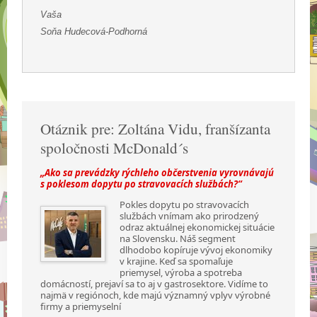
Vaša
Soňa Hudecová-Podhorná
Otáznik pre: Zoltána Vidu, franšízanta
spoločnosti McDonald´s
„Ako sa prevádzky rýchleho občerstvenia vyrovnávajú
s poklesom dopytu po stravovacích službách?“
Pokles dopytu po stravovacích
službách vnímam ako prirodzený
odraz aktuálnej ekonomickej situácie
na Slovensku. Náš segment
dlhodobo kopíruje vývoj ekonomiky
v krajine. Keď sa spomaľuje
priemysel, výroba a spotreba
domácností, prejaví sa to aj v gastrosektore. Vidíme to
najmä v regiónoch, kde majú významný vplyv výrobné
firmy a priemyselní