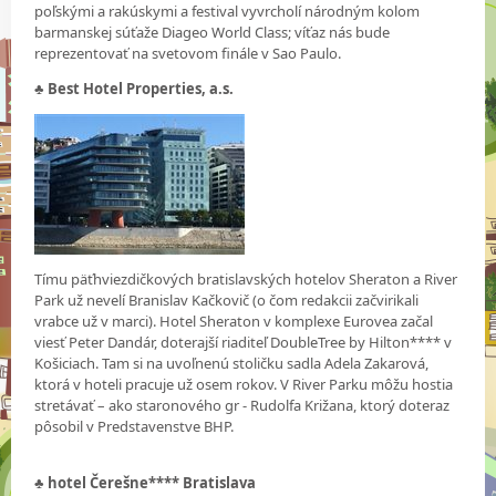
poľskými a rakúskymi a festival vyvrcholí národným kolom
barmanskej súťaže Diageo World Class; víťaz nás bude
reprezentovať na svetovom finále v Sao Paulo.
♣
Best Hotel Properties, a.s.
Tímu päťhviezdičkových bratislavských hotelov Sheraton a River
Park už nevelí Branislav Kačkovič (o čom redakcii začvirikali
vrabce už v marci). Hotel Sheraton v komplexe Eurovea začal
viesť Peter Dandár, doterajší riaditeľ DoubleTree by Hilton**** v
Košiciach. Tam si na uvoľnenú stoličku sadla Adela Zakarová,
ktorá v hoteli pracuje už osem rokov. V River Parku môžu hostia
stretávať – ako staronového gr - Rudolfa Križana, ktorý doteraz
pôsobil v Predstavenstve BHP.
♣
hotel Čerešne**** Bratislava