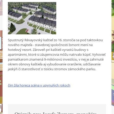
Spustnutý Révayovský kaštieľ zo 16. storočia sa pod taktovkou
nového majiteľa - stavebnej spoločnosti Ismont mení na
hotelový rezort. Zároveň pri kaštieli vyrastú budovy s
apartmánmi, ktoré si záujemcovia môžu natrvalo kúpiť. Vyhovieť
pamiatkarom znamená 9-miliónovú investíciu, v nej je zahrnuté
okrem obnovy kaštieľa aj vybudovanie oranžerie, udržiavanie
jaskýň či starostlivosť o tisícku stromov zámockého parku.
čím žila horeca scéna v upynulých rokoch
Otáznik pre: Jozefa Zumera, manažéra