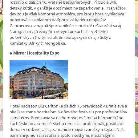
rozšírilo o ďalších 16, vrátane bezbariérových. Pribudla wifi,
detský kútik, v garáži je dosť miest na zaparkovanie... Najväčšou
devízou je však komorná atmosféra, pre ktorú hotel vyhľadáva
pobytová a s ohľadom na športovú kariéru majiteľov
Gantnerovcov najmä športumilná klientela. V reštaurácií sa aj
štamgasti majú vždy čím novým pokochať – v zbierke
poľovníckych trofejí sú okrem európskych už aj kúsky z
Kamčatky, Afriky či Mongolska.
♣
Mirror Hospitality Expo
Hotel Radisson Blu Carlton (a ďalších 15 prevádzok v Bratislave a
okolí) sa stane hostiteľom 5-dňového festivalu pre profesionálov
i amatérov. Predstavia sa na ňom svetové mená barmanského,
kuchárskeho a someliérskeho remesla - profesionáli, pôsobiaci
doma i v cudzine, ale aj zahraniční majstri varešky a šejkra. Naši
barmani-juniori si zasúťažia spolu s českými, maďarskými,