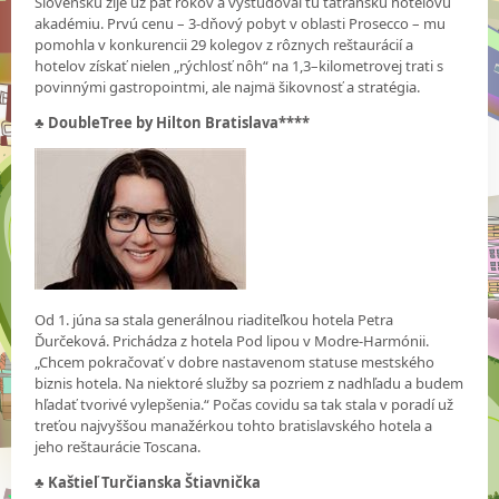
Slovensku žije už päť rokov a vyštudoval tu tatranskú hotelovú
akadémiu. Prvú cenu – 3-dňový pobyt v oblasti Prosecco – mu
pomohla v konkurencii 29 kolegov z rôznych reštaurácií a
hotelov získať nielen „rýchlosť nôh“ na 1,3–kilometrovej trati s
povinnými gastropointmi, ale najmä šikovnosť a stratégia.
♣ DoubleTree by Hilton Bratislava****
Od 1. júna sa stala generálnou riaditeľkou hotela Petra
Ďurčeková. Prichádza z hotela Pod lipou v Modre-Harmónii.
„Chcem pokračovať v dobre nastavenom statuse mestského
biznis hotela. Na niektoré služby sa pozriem z nadhľadu a budem
hľadať tvorivé vylepšenia.“ Počas covidu sa tak stala v poradí už
treťou najvyššou manažérkou tohto bratislavského hotela a
jeho reštaurácie Toscana.
♣ Kaštieľ Turčianska Štiavnička