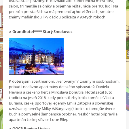
ostáva stále prázdnych. Rovnako ako konferenčná miestnosť,
salón, tri menšie salóniky a príjemná reštaurácia pre 100 ľudí. Na
penzión pre starších sa má premeniť aj hotel Gerlach, smutne
známy mafiánskou likvidáciou policajta v 90-tych rokoch.
♣
Grandhotel**** Starý Smokovec
K doterajším apartmánom, „venovaným“ známym osobnostiam,
pribudli nedávno apartmány detského spisovateľa Daniela
Heviera a českého herca Miroslava Donutila. Hotel začal túto
tradíciu na jeseň 2018, kedy pokrstil izby kráľa komédie Vlastu
Buriana, českej športovej legendy Emila Zátopka a slovenskej
uznávanej herečky Milky Vášáryovej (ktorá si o tamojšie dvere
buchla pomyselné šampanské osobne). Neskôr hotel pripravil aj
apartmán českej slávice Lucie Bílej.
♣ OOCR Region Liptov