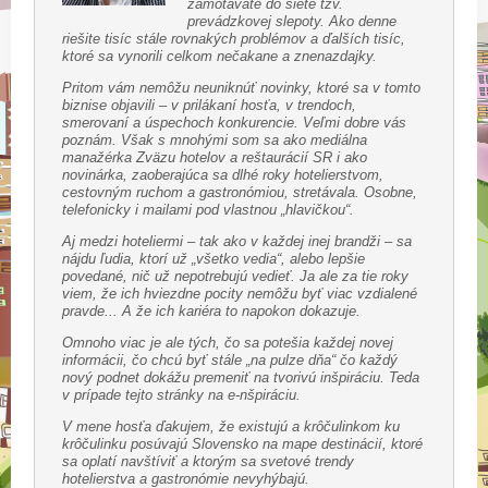
zamotávate do siete tzv.
prevádzkovej slepoty. Ako denne
riešite tisíc stále rovnakých problémov a ďalších tisíc,
ktoré sa vynorili celkom nečakane a znenazdajky.
Pritom vám nemôžu neuniknúť novinky, ktoré sa v tomto
biznise objavili – v prilákaní hosťa, v trendoch,
smerovaní a úspechoch konkurencie. Veľmi dobre vás
poznám. Však s mnohými som sa ako mediálna
manažérka Zväzu hotelov a reštaurácií SR i ako
novinárka, zaoberajúca sa dlhé roky hotelierstvom,
cestovným ruchom a gastronómiou, stretávala. Osobne,
telefonicky i mailami pod vlastnou „hlavičkou“.
Aj medzi hoteliermi – tak ako v každej inej brandži – sa
nájdu ľudia, ktorí už „všetko vedia“, alebo lepšie
povedané, nič už nepotrebujú vedieť. Ja ale za tie roky
viem, že ich hviezdne pocity nemôžu byť viac vzdialené
pravde... A že ich kariéra to napokon dokazuje.
Omnoho viac je ale tých, čo sa potešia každej novej
informácii, čo chcú byť stále „na pulze dňa“ čo každý
nový podnet dokážu premeniť na tvorivú inšpiráciu. Teda
v prípade tejto stránky na e-nšpiráciu.
V mene hosťa ďakujem, že existujú a krôčulinkom ku
krôčulinku posúvajú Slovensko na mape destinácií, ktoré
sa oplatí navštíviť a ktorým sa svetové trendy
hotelierstva a gastronómie nevyhýbajú.