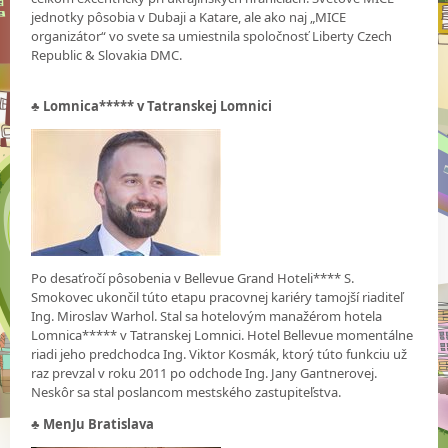
jednotky pôsobia v Dubaji a Katare, ale ako naj „MICE
organizátor“ vo svete sa umiestnila spoločnosť Liberty Czech
Republic & Slovakia DMC.
♣
Lomnica***** v Tatranskej Lomnici
Po desaťročí pôsobenia v Bellevue Grand Hoteli**** S.
Smokovec ukončil túto etapu pracovnej kariéry tamojší riaditeľ
Ing. Miroslav Warhol. Stal sa hotelovým manažérom hotela
Lomnica***** v Tatranskej Lomnici. Hotel Bellevue momentálne
riadi jeho predchodca Ing. Viktor Kosmák, ktorý túto funkciu už
raz prevzal v roku 2011 po odchode Ing. Jany Gantnerovej.
Neskôr sa stal poslancom mestského zastupiteľstva.
♣
MenJu Bratislava