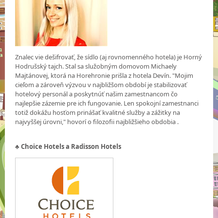
Znalec vie dešifrovať, že sídlo (aj rovnomenného hotela) je Horný
Hodrušský tajch. Stal sa služobným domovom Michaely
Majtánovej, ktorá na Horehronie prišla z hotela Devín. "Mojim
cieľom a zároveň výzvou v najbližšom období je stabilizovať
hotelový personál a poskytnúť našim zamestnancom čo
najlepšie zázemie pre ich fungovanie. Len spokojní zamestnanci
totiž dokážu hosťom prinášať kvalitné služby a zážitky na
najvyššej úrovni," hovorí o filozofii najbližšieho obdobia .
♣
Choice Hotels a Radisson Hotels