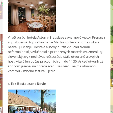
V reštaurácii hotela Aston v Bratislave zavial nový vietor. Prenajali
si ju slovenskí top šéfkuchári – Martin Korbelič a Tomáš Sika a
nazvali ju MenJu. Dostala aj nový outfit v duchu trendu
neformálnosti, vzdušnosti a prirodzených materiálov. Zmenili aj
slovenský zvyk nechávať reštauráciu stále otvorenú a svojich
hostí vítajú len počas pracovných dní do 14.30. Aj keď otvorili už
koncom jesene, na horeca scénu sa uviedli najmä otváracou
večerou Zimného festivalu jedla.
♣
Eck Restaurant Devín