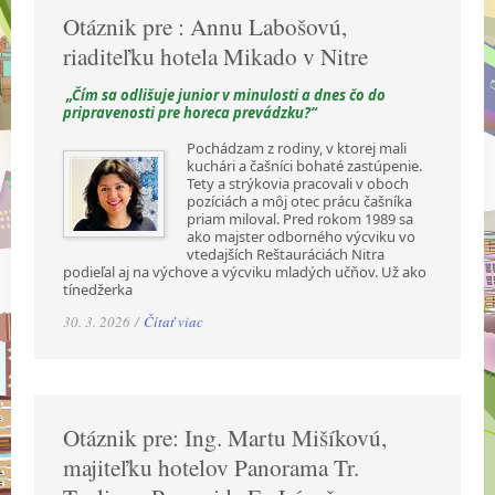
Otáznik pre : Annu Labošovú,
riaditeľku hotela Mikado v Nitre
„Čím sa odlišuje junior v minulosti a dnes čo do
pripravenosti pre horeca prevádzku?“
Pochádzam z rodiny, v ktorej mali
kuchári a čašníci bohaté zastúpenie.
Tety a strýkovia pracovali v oboch
pozíciách a môj otec prácu čašníka
priam miloval. Pred rokom 1989 sa
ako majster odborného výcviku vo
vtedajších Reštauráciách Nitra
podieľal aj na výchove a výcviku mladých učňov. Už ako
tínedžerka
30. 3. 2026 /
Čítať viac
Otáznik pre: Ing. Martu Mišíkovú,
majiteľku hotelov Panorama Tr.