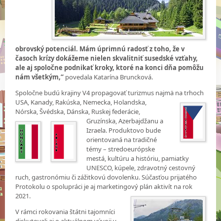
obrovský potenciál. Mám úprimnú radosť z toho, že v
časoch krízy dokážeme nielen skvalitniť susedské vzťahy,
ale aj spoločne podnikať kroky, ktoré na konci dňa pomôžu
nám všetkým,“
povedala Katarína Bruncková.
Spoločne budú krajiny V4 propagovať turizmus najmä na trhoch
USA, Kanady,
Rakúska, Nemecka, Holandska,
Nórska, Švédska, Dánska, Ruskej federácie,
Gruzínska, Azerbajdžanu a
Izraela. Produktovo bude
orientovaná na tradičné
témy – stredoeurópske
mestá, kultúru a históriu, pamiatky
UNESCO, kúpele, zdravotný cestovný
ruch, gastronómiu či zážitkovú dovolenku. Súčasťou prijatého
Protokolu o spolupráci je aj marketingový plán aktivít na rok
2021.
V rámci rokovania štátni tajomníci