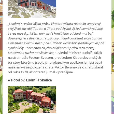
„Osobne si veľmi vážim prácu chatára Viktora Beránka, ktorý celý
svoj život zasvätil Tatrám a Chate pod Rysmi. Aj keď som si vedomý,
že raz musel prísť ten deň, keď skončí, jeho odchod mal byť
dôstojnejší a s dostatkom času, aby mohol odovzdať svoje bohaté
skúsenosti svojmu nástupcovi. Pánovi Beránkovi poďakujem aspoň
symbolicky – ocenením za jeho celoživotnú prácu a za rozvoj
cestovného ruchu na Slovensku,“
uviedol minister Rudolf Huliak
na stretnutí s Petrom Švecom, predsedom Klubu slovenských
turistov, ktorému (spolu s horolezeckým spolkom James) patrí
naša najvyššie položená chata. Viktor Beránek sa o chatu staral
od roku 1979, až doteraz ju mal v prenájme.
♣
Hotel Sv. Ludmila Skalica