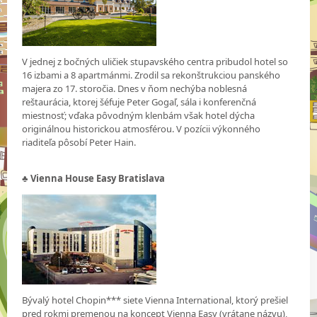
V jednej z bočných uličiek stupavského centra pribudol hotel so
16 izbami a 8 apartmánmi. Zrodil sa rekonštrukciou panského
majera zo 17. storočia. Dnes v ňom nechýba noblesná
reštaurácia, ktorej šéfuje Peter Gogaľ, sála i konferenčná
miestnosť; vďaka pôvodným klenbám však hotel dýcha
originálnou historickou atmosférou. V pozícii výkonného
riaditeľa pôsobí Peter Hain.
♣ Vienna House Easy Bratislava
Bývalý hotel Chopin*** siete Vienna International, ktorý prešiel
pred rokmi premenou na koncept Vienna Easy (vrátane názvu),