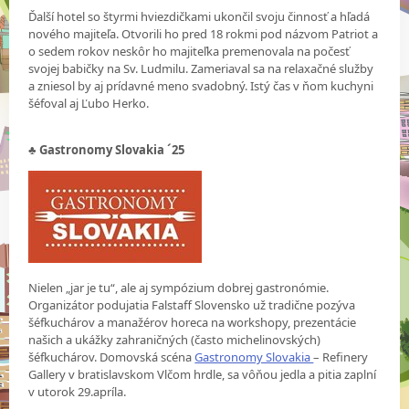
Ďalší hotel so štyrmi hviezdičkami ukončil svoju činnosť a hľadá
nového majiteľa. Otvorili ho pred 18 rokmi pod názvom Patriot a
o sedem rokov neskôr ho majiteľka premenovala na počesť
svojej babičky na Sv. Ludmilu. Zameriaval sa na relaxačné služby
a zniesol by aj prídavné meno svadobný. Istý čas v ňom kuchyni
šéfoval aj Ľubo Herko.
♣
Gastronomy Slovakia ´25
Nielen „jar je tu“, ale aj sympózium dobrej gastronómie.
Organizátor podujatia Falstaff Slovensko už tradične pozýva
šéfkuchárov a manažérov horeca na workshopy, prezentácie
našich a ukážky zahraničných (často michelinovských)
šéfkuchárov. Domovská scéna
Gastronomy Slovakia
– Refinery
Gallery v bratislavskom Vlčom hrdle, sa vôňou jedla a pitia zaplní
v utorok 29.apríla.