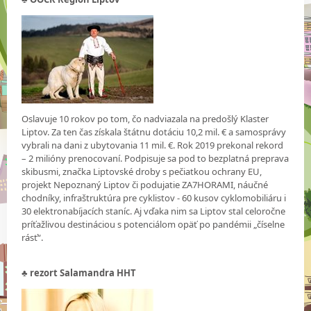
Oslavuje 10 rokov po tom, čo nadviazala na predošlý Klaster
Liptov. Za ten čas získala štátnu dotáciu 10,2 mil. € a samosprávy
vybrali na dani z ubytovania 11 mil. €. Rok 2019 prekonal rekord
– 2 milióny prenocovaní. Podpisuje sa pod to bezplatná preprava
skibusmi, značka Liptovské droby s pečiatkou ochrany EU,
projekt Nepoznaný Liptov či podujatie ZA7HORAMI, náučné
chodníky, infraštruktúra pre cyklistov - 60 kusov cyklomobiliáru i
30 elektronabíjacích staníc. Aj vďaka nim sa Liptov stal celoročne
príťažlivou destináciou s potenciálom opäť po pandémii „číselne
rásť“.
♣
rezort Salamandra HHT