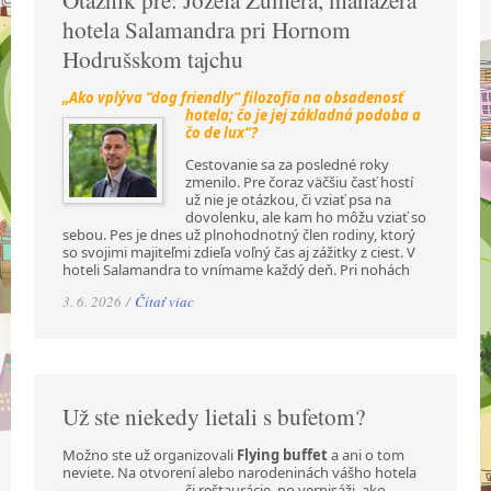
hotela Salamandra pri Hornom
Hodrušskom tajchu
„Ako vplýva “dog friendly“ filozofia na obsadenosť
hotela; čo je jej základná podoba a
čo de lux“?
Cestovanie sa za posledné roky
zmenilo. Pre čoraz väčšiu časť hostí
už nie je otázkou, či vziať psa na
dovolenku, ale kam ho môžu vziať so
sebou. Pes je dnes už plnohodnotný člen rodiny, ktorý
so svojimi majiteľmi zdieľa voľný čas aj zážitky z ciest. V
hoteli Salamandra to vnímame každý deň. Pri nohách
3. 6. 2026 /
Čítať viac
Už ste niekedy lietali s bufetom?
Možno ste už organizovali
Flying buffet
a ani o tom
neviete. Na otvorení alebo narodeninách
vášho hotela
či reštaurácie, po vernisáži, ako