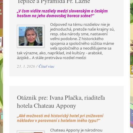
Teplice a Pyramida Fr. Lázně
„V čom vidíte rozdiely medzi slovenským a českým
hosťom na jeho domovskej horeca scéne?“
Odpoveď na tému rozdielov nie je
jednoduchá, pretože naše krajiny sú,
resp. oba národy sme, nastavení
veľmi podobne. Z historického
spojenia a spoločného súžitia máme
veľa spoločného a neodlišujeme sa
tak výrazne, ako, napríklad, iné kultúry - arabské,
ázijské... A stále pretrváva rozdiel medzi
23. 3. 2026 /
Čítať viac
Otáznik pre: Ivana Plačka, riaditeľa
hotela Chateau Appony
„Aké možnosti má historický hotel pri znižovaní
nákladov v porovnaní s hotelom iného typu?“
Chateau Appony je národnou