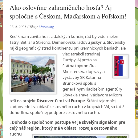
Ako oslovíme zahraničného hosťa? Aj
spoločne s Českom, Maďarskom a Poľskom!
27. 4. 2021 / Témy:
Marketing
Keď k nám zavíta hosť z ďalekých končín, rád by videl nielen
Tatry, Betliar a Strečno, Demänovskú ľadovú jaskyňu, Slovenský
raj či geografický stred kontinentu pri Kremnických baniach, ale
viac
atrakcií strednej
Európy. Aj preto sa
štátna tajomníčka
Ministerstva dopravy a
výstavby SR Katarína
Bruncková spolu s
generálnym riaditeľom agentúry
Slovakia Travel Václavom Mikom
teší na projekt
Discover Central Europe
. Štátni tajomníci,
zodpovední za oblasť cestovného ruchu v krajinách V4, sa totiž
dohodli na spoločnej podpore cestovného ruchu.
„Dohoda o spoločnom postupe V4 je skvelým signálom pre
celý náš región, ktorý má v oblasti rozvoja cestovného
ruchu