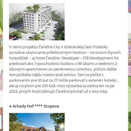
V rámci projektu Čerešne City v dúbravskej časti Polianky
ponúkne ubytovanie príležitostným hosťom – na úrovni štyroch
hviezdičiek – aj hotel Čerešne. Developer – ITB Development ho
predstavil ako 7-poschodovú budovu s 96 izbami a siedmimi 2-
izbovými apartmánmi so zatrávnenou strechou, pričom ďalšie
dve podlažia nájdu miesto pod zemou. Tam sa počíta s
parkovaním pre 63 áut (a 27 môže parkovať v exteriéri hotela) ,
ale aj s krytom pre 250 ľudí. Hoci výstavba sa začína len na jar
2023, prvých hostí plánujú Čerešne privítať už o dva roky.
♣
Arkady Hof **** Stupava