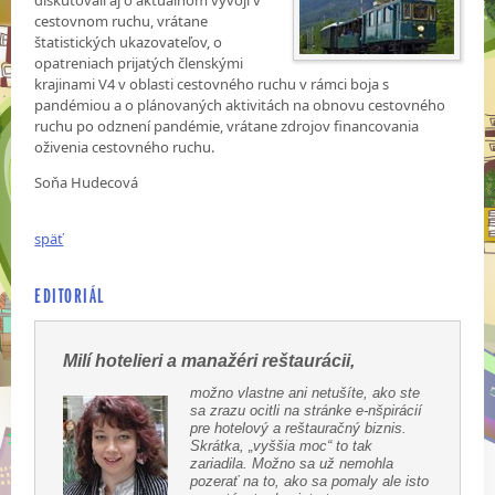
diskutovali aj o aktuálnom vývoji v
cestovnom ruchu, vrátane
štatistických ukazovateľov, o
opatreniach prijatých členskými
krajinami V4 v oblasti cestovného ruchu v rámci boja s
pandémiou a o plánovaných aktivitách na obnovu cestovného
ruchu po odznení pandémie, vrátane zdrojov financovania
oživenia cestovného ruchu.
Soňa Hudecová
späť
EDITORIÁL
Milí hotelieri a manažéri reštaurácii,
možno vlastne ani netušíte, ako ste
sa zrazu ocitli na stránke e-nšpirácií
pre hotelový a reštauračný biznis.
Skrátka, „vyššia moc“ to tak
zariadila. Možno sa už nemohla
pozerať na to, ako sa pomaly ale isto