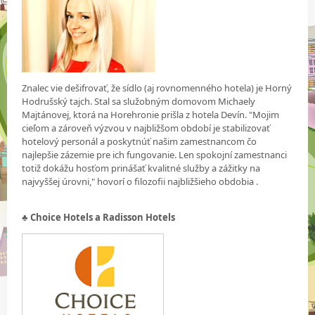
Znalec vie dešifrovať, že sídlo (aj rovnomenného hotela) je Horný
Hodrušský tajch. Stal sa služobným domovom Michaely
Majtánovej, ktorá na Horehronie prišla z hotela Devín. "Mojim
cieľom a zároveň výzvou v najbližšom období je stabilizovať
hotelový personál a poskytnúť našim zamestnancom čo
najlepšie zázemie pre ich fungovanie. Len spokojní zamestnanci
totiž dokážu hosťom prinášať kvalitné služby a zážitky na
najvyššej úrovni," hovorí o filozofii najbližšieho obdobia .
♣
Choice Hotels a Radisson Hotels