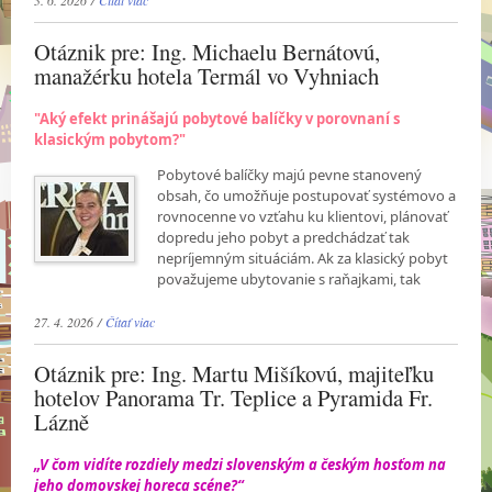
Otáznik pre: Ing. Michaelu Bernátovú,
manažérku hotela Termál vo Vyhniach
"Aký efekt prinášajú pobytové balíčky v porovnaní s
klasickým pobytom?"
Pobytové balíčky majú pevne stanovený
obsah, čo umožňuje postupovať systémovo a
rovnocenne vo vzťahu ku klientovi, plánovať
dopredu jeho pobyt a predchádzať tak
nepríjemným situáciám. Ak za klasický pobyt
považujeme ubytovanie s raňajkami, tak
27. 4. 2026 /
Čítať viac
Otáznik pre: Ing. Martu Mišíkovú, majiteľku
hotelov Panorama Tr. Teplice a Pyramida Fr.
Lázně
„V čom vidíte rozdiely medzi slovenským a českým hosťom na
jeho domovskej horeca scéne?“