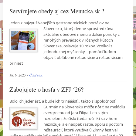
Servírujete obedy aj cez Menucka.sk ?
Jeden z najvyužívanejších gastronomických portálov na
Slovensku, ktorý denne sprostredkúva
aktuálne obedové menu a ďalšie ponuky z
mnohých prevádzok v rôznych kútoch
Slovenska, oslavuje 10 rokov. Vznikol z
jednoduchej myšlienky – pomôcť ľuďom
objaviť obľúbené reštaurácie a reštauráciám
priniesť
18. 6. 2025 /
Čítať viac
Zabojujete o hosťa v ZFJ ´26?
Bolo ich jedenásť, a bude ich trinááásť... takto si spoločnosť
Gurmán na Slovensku môže nôtiť
na melódiu
evergreenu od Jara Filipa. Len s tým
rozdielom, že číslo (teda ročník) sa v ňom
neznižuje, ale naopak rastie. Spolu s počtom
reštaurácií, ktoré využívajú Zimný festival
jedla na prilákanie (aj) nových hostí. V čase od 11. januára do 23.