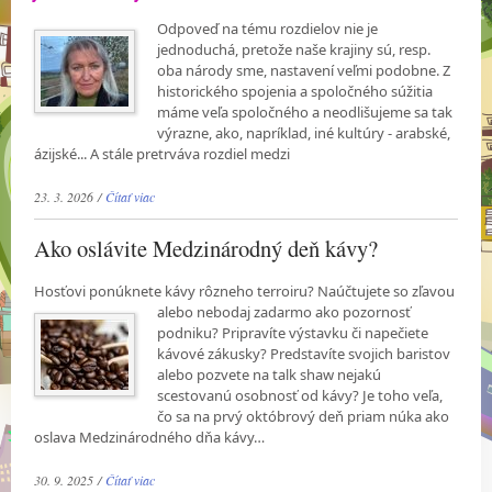
Odpoveď na tému rozdielov nie je
jednoduchá, pretože naše krajiny sú, resp.
oba národy sme, nastavení veľmi podobne. Z
historického spojenia a spoločného súžitia
máme veľa spoločného a neodlišujeme sa tak
výrazne, ako, napríklad, iné kultúry - arabské,
ázijské... A stále pretrváva rozdiel medzi
23. 3. 2026 /
Čítať viac
Ako oslávite Medzinárodný deň kávy?
Hosťovi ponúknete kávy rôzneho terroiru? Naúčtujete so zľavou
alebo nebodaj zadarmo ako
pozornosť
podniku? Pripravíte výstavku či napečiete
kávové zákusky? Predstavíte svojich baristov
alebo pozvete na talk shaw nejakú
scestovanú osobnosť od kávy? Je toho veľa,
čo sa na prvý októbrový deň priam núka ako
oslava Medzinárodného dňa kávy…
30. 9. 2025 /
Čítať viac