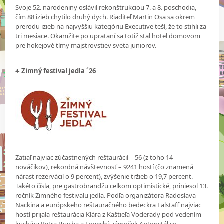
Svoje 52. narodeniny oslávil rekonštrukciou 7. a 8. poschodia,
čím 88 izieb chytilo druhý dych. Riaditeľ Martin Osa sa okrem
prerodu izieb na najvyššiu kategóriu Executive teší, že to stihli za
tri mesiace. Okamžite po uprataní sa totiž stal hotel domovom
pre hokejové tímy majstrovstiev sveta juniorov.
♣ Zimný festival jedla ´26
Zatiaľ najviac zúčastnených reštaurácií – 56 (z toho 14
nováčikov), rekordná návštevnosť – 9241 hostí (čo znamená
nárast rezervácií o 9 percent), zvýšenie tržieb o 19,7 percent.
Takéto čísla, pre gastrobrandžu celkom optimistické, priniesol 13.
ročník Zimného festivalu jedla. Podľa organizátora Radoslava
Nackina a európskeho reštauračného bedeckra Falstaff najviac
hostí prijala reštaurácia Klára z Kaštieľa Voderady pod vedením