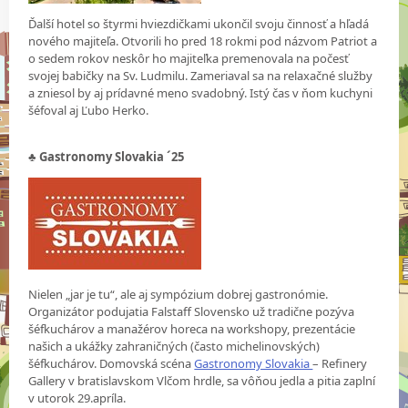
Ďalší hotel so štyrmi hviezdičkami ukončil svoju činnosť a hľadá
nového majiteľa. Otvorili ho pred 18 rokmi pod názvom Patriot a
o sedem rokov neskôr ho majiteľka premenovala na počesť
svojej babičky na Sv. Ludmilu. Zameriaval sa na relaxačné služby
a zniesol by aj prídavné meno svadobný. Istý čas v ňom kuchyni
šéfoval aj Ľubo Herko.
♣
Gastronomy Slovakia ´25
Nielen „jar je tu“, ale aj sympózium dobrej gastronómie.
Organizátor podujatia Falstaff Slovensko už tradične pozýva
šéfkuchárov a manažérov horeca na workshopy, prezentácie
našich a ukážky zahraničných (často michelinovských)
šéfkuchárov. Domovská scéna
Gastronomy Slovakia
– Refinery
Gallery v bratislavskom Vlčom hrdle, sa vôňou jedla a pitia zaplní
v utorok 29.apríla.