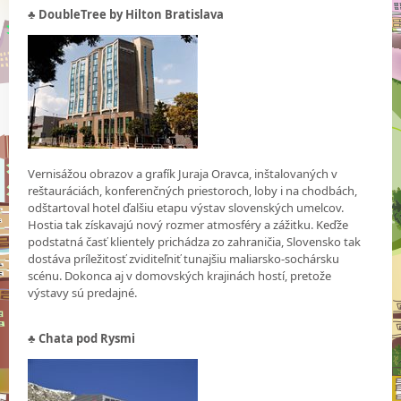
♣ DoubleTree by Hilton Bratislava
Vernisážou obrazov a grafík Juraja Oravca, inštalovaných v
reštauráciách, konferenčných priestoroch, loby i na chodbách,
odštartoval hotel ďalšiu etapu výstav slovenských umelcov.
Hostia tak získavajú nový rozmer atmosféry a zážitku. Keďže
podstatná časť klientely prichádza zo zahraničia, Slovensko tak
dostáva príležitosť zviditeľniť tunajšiu maliarsko-sochársku
scénu. Dokonca aj v domovských krajinách hostí, pretože
výstavy sú predajné.
♣ Chata pod Rysmi