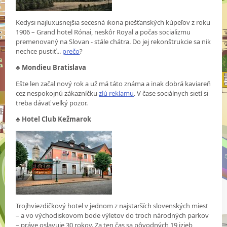
Kedysi najluxusnejšia secesná ikona piešťanských kúpeľov z roku
1906 – Grand hotel Rónai, neskôr Royal a počas socializmu
premenovaný na Slovan - stále chátra. Do jej rekonštrukcie sa nik
nechce pustiť...
prečo
?
♣
Mondieu Bratislava
Ešte len začal nový rok a už má táto známa a inak dobrá kaviareň
cez nespokojnú zákazníčku
zlú reklamu
. V čase sociálnych sietí si
treba dávať veľký pozor.
♣
Hotel Club Kežmarok
Trojhviezdičkový hotel v jednom z najstarších slovenských miest
– a vo východiskovom bode výletov do troch národných parkov
– práve oslavuje 30 rokov. Za ten čas sa pôvodných 19 izieb