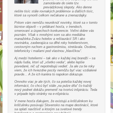
zamotávate do siete tzv.
prevádzkovej slepoty. Ako denne
riešite tisíc stále rovnakých problémov a ďalších tisíc,
ktoré sa vynorili celkom nečakane a znenazdajky.
Pritom vám nemôžu neuniknúť novinky, ktoré sa v tomto
biznise objavili – v prilákaní hosťa, v trendoch,
smerovaní a úspechoch konkurencie. Veľmi dobre vás
poznám. Však s mnohými som sa ako mediálna
manažérka Zväzu hotelov a reštaurácií SR i ako
novinárka, zaoberajúca sa dlhé roky hotelierstvom,
cestovným ruchom a gastronómiou, stretávala. Osobne,
telefonicky i mailami pod vlastnou „hlavičkou“.
Aj medzi hoteliermi – tak ako v každej inej brandži – sa
nájdu ľudia, ktorí už „všetko vedia“, alebo lepšie
povedané, nič už nepotrebujú vedieť. Ja ale za tie roky
viem, že ich hviezdne pocity nemôžu byť viac vzdialené
pravde... A že ich kariéra to napokon dokazuje.
Omnoho viac je ale tých, čo sa potešia každej novej
informácii, čo chcú byť stále „na pulze dňa“ čo každý
nový podnet dokážu premeniť na tvorivú inšpiráciu. Teda
v prípade tejto stránky na e-nšpiráciu.
V mene hosťa ďakujem, že existujú a krôčulinkom ku
krôčulinku posúvajú Slovensko na mape destinácií, ktoré
sa oplatí navštíviť a ktorým sa svetové trendy