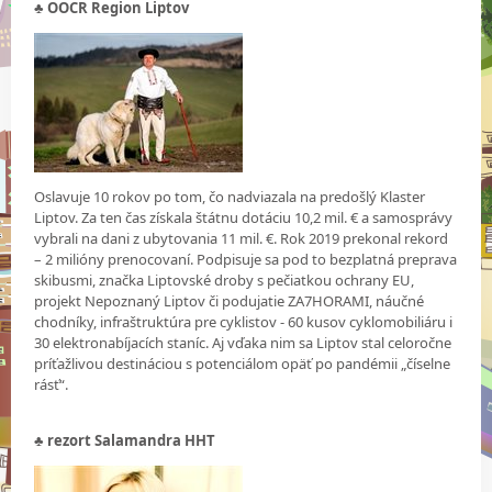
♣ OOCR Region Liptov
Oslavuje 10 rokov po tom, čo nadviazala na predošlý Klaster
Liptov. Za ten čas získala štátnu dotáciu 10,2 mil. € a samosprávy
vybrali na dani z ubytovania 11 mil. €. Rok 2019 prekonal rekord
– 2 milióny prenocovaní. Podpisuje sa pod to bezplatná preprava
skibusmi, značka Liptovské droby s pečiatkou ochrany EU,
projekt Nepoznaný Liptov či podujatie ZA7HORAMI, náučné
chodníky, infraštruktúra pre cyklistov - 60 kusov cyklomobiliáru i
30 elektronabíjacích staníc. Aj vďaka nim sa Liptov stal celoročne
príťažlivou destináciou s potenciálom opäť po pandémii „číselne
rásť“.
♣
rezort Salamandra HHT