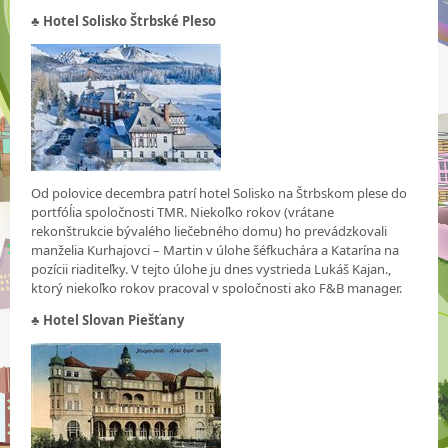
♣ Hotel Solisko Štrbské Pleso
Od polovice decembra patrí hotel Solisko na Štrbskom plese do
portfóĺia spoločnosti TMR. Niekoľko rokov (vrátane
rekonštrukcie bývalého liečebného domu) ho prevádzkovali
manželia Kurhajovci – Martin v úlohe šéfkuchára a Katarína na
pozícii riaditeľky. V tejto úlohe ju dnes vystrieda Lukáš Kajan.,
ktorý niekoľko rokov pracoval v spoločnosti ako F&B manager.
♣
Hotel Slovan Piešťany