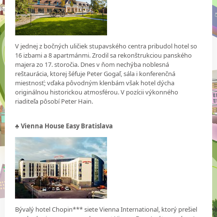
V jednej z bočných uličiek stupavského centra pribudol hotel so
16 izbami a 8 apartmánmi. Zrodil sa rekonštrukciou panského
majera zo 17. storočia. Dnes v ňom nechýba noblesná
reštaurácia, ktorej šéfuje Peter Gogaľ, sála i konferenčná
miestnosť; vďaka pôvodným klenbám však hotel dýcha
originálnou historickou atmosférou. V pozícii výkonného
riaditeľa pôsobí Peter Hain.
♣ Vienna House Easy Bratislava
Bývalý hotel Chopin*** siete Vienna International, ktorý prešiel