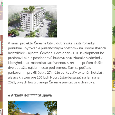
V rámci projektu Čerešne City v dúbravskej časti Polianky
ponúkne ubytovanie príležitostným hosťom – na úrovni štyroch
hviezdičiek – aj hotel Čerešne. Developer – ITB Development ho
predstavil ako 7-poschodovú budovu s 96 izbami a siedmimi 2-
izbovými apartmánmi so zatrávnenou strechou, pričom ďalšie
dve podlažia nájdu miesto pod zemou. Tam sa počíta s
parkovaním pre 63 áut (a 27 môže parkovať v exteriéri hotela) ,
ale aj s krytom pre 250 ľudí. Hoci výstavba sa začína len na jar
2023, prvých hostí plánujú Čerešne privítať už o dva roky.
♣
Arkady Hof **** Stupava