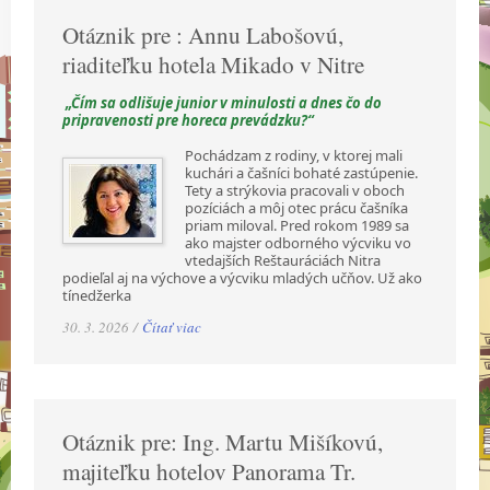
Otáznik pre : Annu Labošovú,
riaditeľku hotela Mikado v Nitre
„Čím sa odlišuje junior v minulosti a dnes čo do
pripravenosti pre horeca prevádzku?“
Pochádzam z rodiny, v ktorej mali
kuchári a čašníci bohaté zastúpenie.
Tety a strýkovia pracovali v oboch
pozíciách a môj otec prácu čašníka
priam miloval. Pred rokom 1989 sa
ako majster odborného výcviku vo
vtedajších Reštauráciách Nitra
podieľal aj na výchove a výcviku mladých učňov. Už ako
tínedžerka
30. 3. 2026 /
Čítať viac
Otáznik pre: Ing. Martu Mišíkovú,
majiteľku hotelov Panorama Tr.