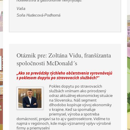
hotelierstva a gastronómie nevyhýbajú.
Vaša
Soňa Hudecová-Podhorná
Otáznik pre: Zoltána Vidu, franšízanta
spoločnosti McDonald´s
„Ako sa prevádzky rýchleho občerstvenia vyrovnávajú
s poklesom dopytu po stravovacích službách?“
Pokles dopytu po stravovacích
službách vnímam ako prirodzený
odraz aktuálnej ekonomickej situácie
na Slovensku. Náš segment
dlhodobo kopíruje vývoj ekonomiky
v krajine. Keď sa spomaľuje
priemysel, výroba a spotreba
domácností, prejaví sa to aj v gastrosektore. Vidíme to
najmä v regiónoch, kde majú významný vplyv výrobné
firmy a priemyselní