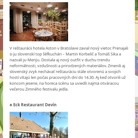
V reštaurácii hotela Aston v Bratislave zavial nový vietor. Prenajali
si ju slovenskí top šéfkuchári – Martin Korbelič a Tomáš Sika a
nazvali ju MenJu. Dostala aj nový outfit v duchu trendu
neformálnosti, vzdušnosti a prirodzených materiálov. Zmenili aj
slovenský zvyk nechávať reštauráciu stále otvorenú a svojich
hostí vítajú len počas pracovných dní do 14.30. Aj keď otvorili už
koncom jesene, na horeca scénu sa uviedli najmä otváracou
večerou Zimného festivalu jedla.
♣
Eck Restaurant Devín