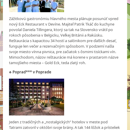
Zážitkovú gastronómiu hlavného mesta plánuje posunúť vpred
nový Eck Restaurant v Devíne. Majiteľ Patrik Tkáč do kuchyne
povolal Daniela Tillingera, ktorý sa tak na Slovensko vrátil po
rokoch pôsobenia v Belgicku, Veľkej Británii a Rakúsku.
Reštaurácia s kapacitou 34 hostí a salónikom pre ďalších desať,
funguje len večer a rezervačným spôsobom. V podzemí našla
svoje miesto vínna pivnica, pre začiatok s ôsmimi tisíckami vín.
Mimochodom, názov reštaurácie má korene v prastarom názve
tamojšieho miesta – Gold Eck, teda zlatý roh.
♣
Poprad*** v Poprade
Jeden z tradičných a „nostalgických“ hotelov v meste pod
Tatrami zatvoril v októbri svoje brány. A tak 144 lôžok a prísteliek