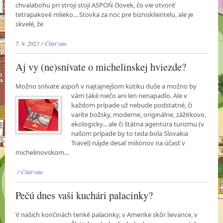
chvalabohu pri stroji stojí ASPOŃ človek, čo vie otvoriť
tetrapakové mlieko... Stovka za noc pre biznisklientelu, ale je
skvelé, že
7. 9. 2023 /
Čítať viac
Aj vy (ne)snívate o michelinskej hviezde?
Možno snívate aspoň v najtajnejšom kútiku duše a možno by
vám také niečo ani len
nenapadlo. Ale v
každom prípade už nebude podstatné, či
varíte božsky, moderne, originálne, zážitkovo,
ekologicky... ale či štátna agentúra turizmu (v
našom prípade by to teda bola Slovakia
Travel) nájde desať miliónov na účasť v
michelinovskom...
/
Čítať viac
Pečú dnes vaši kuchári palacinky?
V našich končinách tenké palacinky, v Amerike skôr lievance, v