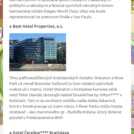
poľskými a rakúskymi a festival vyvrcholí národným kolom
barmanskej súťaže Diageo World Class; víťaz nás bude
reprezentovať na svetovom finále v Sao Paulo.
♣
Best Hotel Properties, a.s.
Tímu päťhviezdičkových bratislavských hotelov Sheraton a River
Park už nevelí Branislav Kačkovič (o čom redakcii začvirikali
vrabce už v marci). Hotel Sheraton v komplexe Eurovea začal
viesť Peter Dandár, doterajší riaditeľ DoubleTree by Hilton**** v
Košiciach. Tam si na uvoľnenú stoličku sadla Adela Zakarová,
ktorá v hoteli pracuje už osem rokov. V River Parku môžu hostia
stretávať – ako staronového gr - Rudolfa Križana, ktorý doteraz
pôsobil v Predstavenstve BHP.
♣
hotel Čerešne**** Bratislava