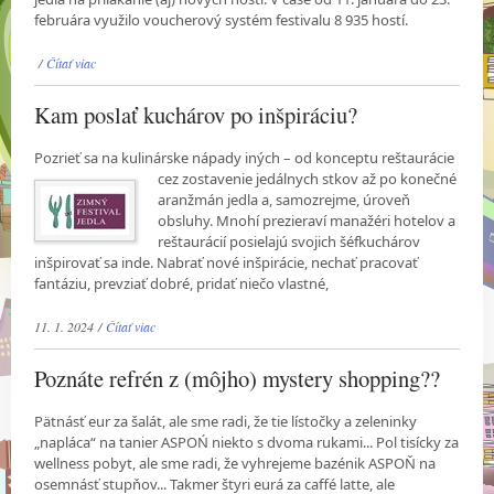
februára využilo voucherový systém festivalu 8 935 hostí.
/
Čítať viac
Kam poslať kuchárov po inšpiráciu?
Pozrieť sa na kulinárske nápady iných – od konceptu reštaurácie
cez zostavenie jedálnych
stkov až po konečné
aranžmán jedla a, samozrejme, úroveň
obsluhy. Mnohí prezieraví manažéri hotelov a
reštaurácií posielajú svojich šéfkuchárov
inšpirovať sa inde. Nabrať nové inšpirácie, nechať pracovať
fantáziu, prevziať dobré, pridať niečo vlastné,
11. 1. 2024 /
Čítať viac
Poznáte refrén z (môjho) mystery shopping??
Pätnásť eur za šalát, ale sme radi, že tie lístočky a zeleninky
„napláca“ na tanier ASPOŃ niekto s dvoma rukami... Pol tisícky za
wellness pobyt, ale sme radi, že vyhrejeme bazénik ASPOŇ na
osemnásť stupňov... Takmer štyri eurá za caffé latte, ale