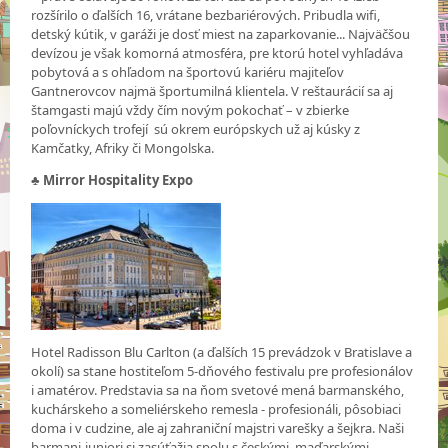
rozšírilo o ďalších 16, vrátane bezbariérových. Pribudla wifi,
detský kútik, v garáži je dosť miest na zaparkovanie... Najväčšou
devízou je však komorná atmosféra, pre ktorú hotel vyhľadáva
pobytová a s ohľadom na športovú kariéru majiteľov
Gantnerovcov najmä športumilná klientela. V reštaurácií sa aj
štamgasti majú vždy čím novým pokochať – v zbierke
poľovníckych trofejí sú okrem európskych už aj kúsky z
Kamčatky, Afriky či Mongolska.
♣
Mirror Hospitality Expo
Hotel Radisson Blu Carlton (a ďalších 15 prevádzok v Bratislave a
okolí) sa stane hostiteľom 5-dňového festivalu pre profesionálov
i amatérov. Predstavia sa na ňom svetové mená barmanského,
kuchárskeho a someliérskeho remesla - profesionáli, pôsobiaci
doma i v cudzine, ale aj zahraniční majstri varešky a šejkra. Naši
barmani-juniori si zasúťažia spolu s českými, maďarskými,