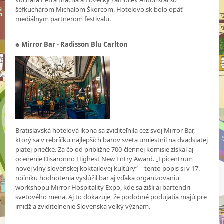
kuchára Petra Bracha a Lovecký zámoček Antonstál so
šéfkuchárom Michalom Škorcom. Hotelovo.sk bolo opäť
mediálnym partnerom festivalu.
♣ Mirror Bar - Radisson Blu Carlton
Bratislavská hotelová ikona sa zviditeľnila cez svoj Mirror Bar,
ktorý sa v rebríčku najlepších barov sveta umiestnil na dvadsiatej
piatej priečke. Za čo od približne 700-člennej komisie získal aj
ocenenie Disaronno Highest New Entry Award. „Epicentrum
novej vlny slovenskej koktailovej kultúry“ – tento popis si v 17.
ročníku hodnotenia vyslúžil bar aj vďaka organizovaniu
workshopu Mirror Hospitality Expo, kde sa zišli aj bartendri
svetového mena. Aj to dokazuje, že podobné podujatia majú pre
imidž a zviditeľnenie Slovenska veľký význam.