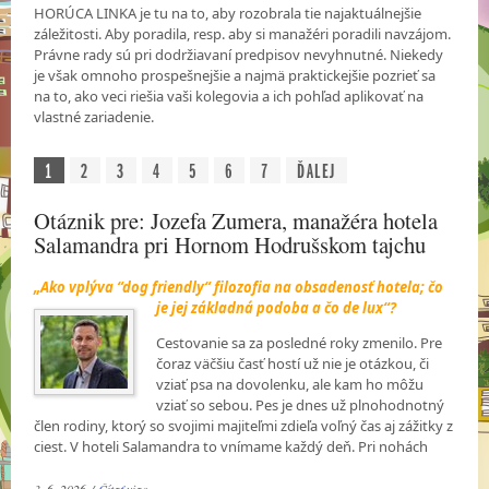
HORÚCA LINKA je tu na to, aby rozobrala tie najaktuálnejšie
záležitosti. Aby poradila, resp. aby si manažéri poradili navzájom.
Právne rady sú pri dodržiavaní predpisov nevyhnutné. Niekedy
je však omnoho prospešnejšie a najmä praktickejšie pozrieť sa
na to, ako veci riešia vaši kolegovia a ich pohľad aplikovať na
vlastné zariadenie.
1
2
3
4
5
6
7
ĎALEJ
Otáznik pre: Jozefa Zumera, manažéra hotela
Salamandra pri Hornom Hodrušskom tajchu
„Ako vplýva “dog friendly“ filozofia na obsadenosť hotela; čo
je jej základná podoba a
čo de lux“?
Cestovanie sa za posledné roky zmenilo. Pre
čoraz väčšiu časť hostí už nie je otázkou, či
vziať psa na dovolenku, ale kam ho môžu
vziať so sebou. Pes je dnes už plnohodnotný
člen rodiny, ktorý so svojimi majiteľmi zdieľa voľný čas aj zážitky z
ciest. V hoteli Salamandra to vnímame každý deň. Pri nohách
3. 6. 2026 /
Čítať viac