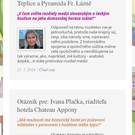
Teplice a Pyramida Fr. Lázně
„V čom vidíte rozdiely medzi slovenským a českým
hosťom na jeho domovskej horeca scéne?“
Odpoveď na tému rozdielov nie je
jednoduchá, pretože naše krajiny sú,
resp. oba národy sme, nastavení
veľmi podobne. Z historického
spojenia a spoločného súžitia máme
veľa spoločného a neodlišujeme sa
tak výrazne, ako, napríklad, iné kultúry - arabské,
ázijské... A stále pretrváva rozdiel medzi
23. 3. 2026 /
Čítať viac
Otáznik pre: Ivana Plačka, riaditeľa
hotela Chateau Appony
„Aké možnosti má historický hotel pri znižovaní
nákladov v porovnaní s hotelom iného typu?“
Chateau Appony je národnou