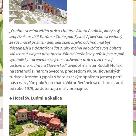
„Osobne si veľmi vážim prácu chatára Viktora Beránka, ktorý celý
svoj život zasvätil Tatrám a Chate pod Rysmi. Aj keď som si vedomý,
že raz musel prísť ten deň, keď skončí, jeho odchod mal byť
dôstojnejší a s dostatkom času, aby mohol odovzdať svoje bohaté
skúsenosti svojmu nástupcovi. Pánovi Beránkovi poďakujem aspoň
symbolicky – ocenením za jeho celoživotnú prácu a za rozvoj
cestovného ruchu na Slovensku,“
uviedol minister Rudolf Huliak
na stretnutí s Petrom Švecom, predsedom Klubu slovenských
turistov, ktorému (spolu s horolezeckým spolkom James) patrí
naša najvyššie položená chata. Viktor Beránek sa o chatu staral
od roku 1979, až doteraz ju mal v prenájme.
♣
Hotel Sv. Ludmila Skalica