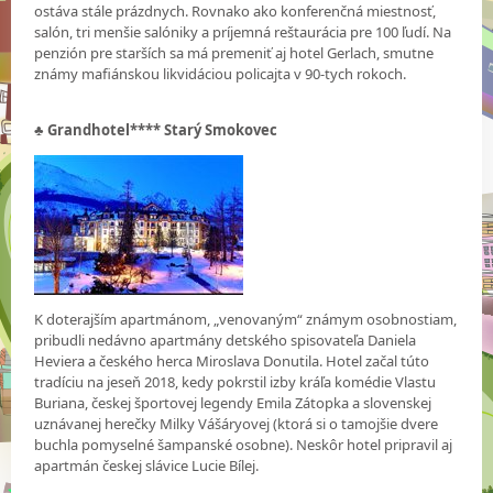
ostáva stále prázdnych. Rovnako ako konferenčná miestnosť,
salón, tri menšie salóniky a príjemná reštaurácia pre 100 ľudí. Na
penzión pre starších sa má premeniť aj hotel Gerlach, smutne
známy mafiánskou likvidáciou policajta v 90-tych rokoch.
♣
Grandhotel**** Starý Smokovec
K doterajším apartmánom, „venovaným“ známym osobnostiam,
pribudli nedávno apartmány detského spisovateľa Daniela
Heviera a českého herca Miroslava Donutila. Hotel začal túto
tradíciu na jeseň 2018, kedy pokrstil izby kráľa komédie Vlastu
Buriana, českej športovej legendy Emila Zátopka a slovenskej
uznávanej herečky Milky Vášáryovej (ktorá si o tamojšie dvere
buchla pomyselné šampanské osobne). Neskôr hotel pripravil aj
apartmán českej slávice Lucie Bílej.