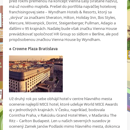
pred rokmi premenou na koncept Vienna Easy (vrátane názvu),
má už nového majiteľa. Prešiel do portfólia najväčšej hotelovej
franchisingovej siete – Wyndham Hotels & Resorts, ktorý sa
„skrýva“ za značkami Sheraton, Hilton, Holiday Inn, Ibis Styles,
Mercure, Mövenpick, Dorint, Steigenberger, Pullman, Adagio a
ďalšími v 95 krajinách. Naďalej bude však značku Vienna House
prevádzkovať spoločnosť HR Group so sídlom v Berlíne, ale pod
prispôsobenou značkou Vienna House by Wyndham.
♣ Crowne Plaza Bratislava
Už druhý rok po sebe obhájil hotel v centre hlavného mesta
ocenenie najlepší MICE hotel, ktoré udeľuje World MICE Awards
aj v jednotlivých krajinách. V Česku, napríklad, bodovala
Corinthia Praha, v Rakúsku Grand Hotel Wien, v Maďarsku The
Ritz – Carlton Budapest. Len u našich severných susedov je
ocenený Zamek Janów Podlaski mimo hlavného mesta, dokonca