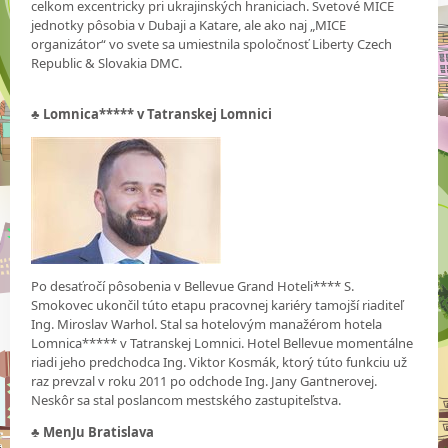
celkom excentricky pri ukrajinských hraniciach. Svetové MICE
jednotky pôsobia v Dubaji a Katare, ale ako naj „MICE
organizátor“ vo svete sa umiestnila spoločnosť Liberty Czech
Republic & Slovakia DMC.
♣
Lomnica***** v Tatranskej Lomnici
Po desaťročí pôsobenia v Bellevue Grand Hoteli**** S.
Smokovec ukončil túto etapu pracovnej kariéry tamojší riaditeľ
Ing. Miroslav Warhol. Stal sa hotelovým manažérom hotela
Lomnica***** v Tatranskej Lomnici. Hotel Bellevue momentálne
riadi jeho predchodca Ing. Viktor Kosmák, ktorý túto funkciu už
raz prevzal v roku 2011 po odchode Ing. Jany Gantnerovej.
Neskôr sa stal poslancom mestského zastupiteľstva.
♣
MenJu Bratislava