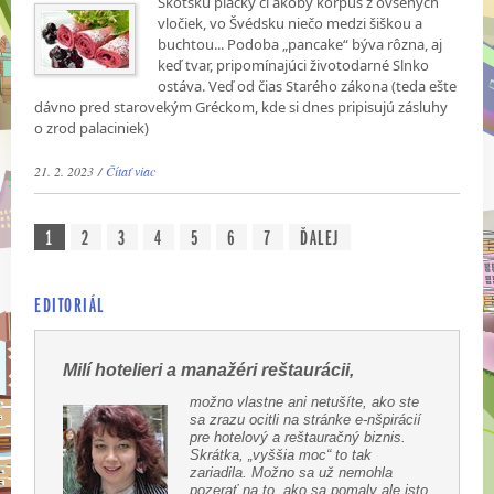
Škótsku placky či akoby korpus
z ovsených
vločiek, vo Švédsku niečo medzi šiškou a
buchtou... Podoba „pancake“ býva rôzna, aj
keď tvar, pripomínajúci životodarné Slnko
ostáva. Veď od čias Starého zákona (teda ešte
dávno pred starovekým Gréckom, kde si dnes pripisujú zásluhy
o zrod palaciniek)
21. 2. 2023 /
Čítať viac
1
2
3
4
5
6
7
ĎALEJ
EDITORIÁL
Milí hotelieri a manažéri reštaurácii,
možno vlastne ani netušíte, ako ste
sa zrazu ocitli na stránke e-nšpirácií
pre hotelový a reštauračný biznis.
Skrátka, „vyššia moc“ to tak
zariadila. Možno sa už nemohla
pozerať na to, ako sa pomaly ale isto