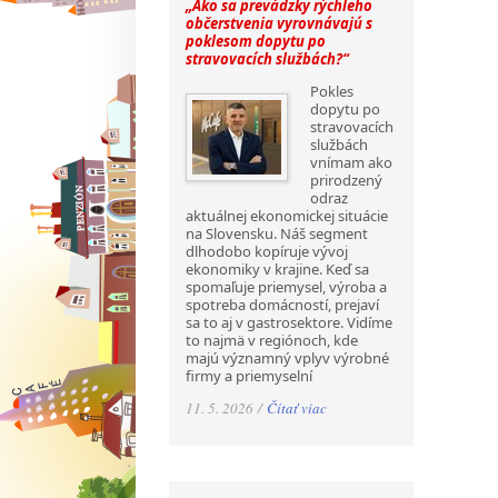
„Ako sa prevádzky rýchleho
občerstvenia vyrovnávajú s
poklesom dopytu po
stravovacích službách?“
Pokles
dopytu po
stravovacích
službách
vnímam ako
prirodzený
odraz
aktuálnej ekonomickej situácie
na Slovensku. Náš segment
dlhodobo kopíruje vývoj
ekonomiky v krajine. Keď sa
spomaľuje priemysel, výroba a
spotreba domácností, prejaví
sa to aj v gastrosektore. Vidíme
to najmä v regiónoch, kde
majú významný vplyv výrobné
firmy a priemyselní
11. 5. 2026 /
Čítať viac