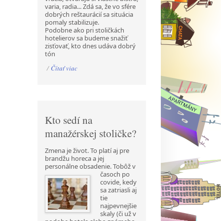
varia, radia... Zdá sa, že vo sfére
dobrých reštaurácií sa situácia
pomaly stabilizuje.
Podobne ako pri stoličkách
hotelierov sa budeme snažiť
zisťovať, kto dnes udáva dobrý
tón
/
Čítať viac
Kto sedí na
manažérskej stoličke?
Zmena je život. To platí aj pre
brandžu horeca a jej
personálne obsadenie. Tobôž v
časoch po
covide, kedy
sa zatriasli aj
tie
najpevnejšie
skaly (či už v