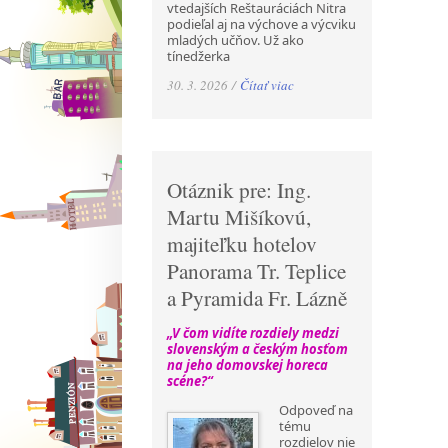
vtedajších Reštauráciách Nitra
podieľal aj na výchove a výcviku
mladých učňov. Už ako
tínedžerka
30. 3. 2026 /
Čítať viac
Otáznik pre: Ing.
Martu Mišíkovú,
majiteľku hotelov
Panorama Tr. Teplice
a Pyramida Fr. Lázně
„V čom vidíte rozdiely medzi
slovenským a českým hosťom
na jeho domovskej horeca
scéne?“
Odpoveď na
tému
rozdielov nie