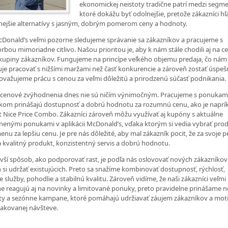
ekonomickej neistoty tradične patrí medzi segme
ktoré dokážu byť odolnejšie, pretože zákazníci hľ
ejšie alternatívy s jasným, dobrým pomerom ceny a hodnoty.
Donald’s veľmi pozorne sledujeme správanie sa zákazníkov a pracujeme s
rbou mimoriadne citlivo. Našou prioritou je, aby k nám stále chodili aj na c
 skupiny zákazníkov. Fungujeme na princípe veľkého objemu predaja, čo nám
e pracovať s nižšími maržami než časť konkurencie a zároveň zostať úspešn
ovažujeme prácu s cenou za veľmi dôležitú a prirodzenú súčasť podnikania.
i cenové zvýhodnenia dnes nie sú ničím výnimočným. Pracujeme s ponukami
kom prinášajú dostupnosť a dobrú hodnotu za rozumnú cenu, ako je naprí
 Nice Price Combo. Zákazníci zároveň môžu využívať aj kupóny s aktuálne
enými ponukami v aplikácii McDonald’s, vďaka ktorým si vedia vybrať pro
enu za lepšiu cenu. Je pre nás dôležité, aby mal zákazník pocit, že za svoje 
 kvalitný produkt, konzistentný servis a dobrú hodnotu.
vší spôsob, ako podporovať rast, je podľa nás oslovovať nových zákazníkov
 si udržať existujúcich. Preto sa snažíme kombinovať dostupnosť, rýchlosť,
e služby, pohodlie a stabilnú kvalitu. Zároveň vidíme, že naši zákazníci veľmi
ne reagujú aj na novinky a limitované ponuky, preto pravidelne prinášame 
y a sezónne kampane, ktoré pomáhajú udržiavať záujem zákazníkov a mot
pakovanej návšteve.