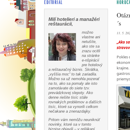
EDITORIÁL
HORÚCA
Otázn
Milí hotelieri a manažéri
´s
reštaurácii,
možno
11. 5. 20
vlastne ani
netušíte,
„Ako sa
ako ste sa
stravov
zrazu ocitli
na stránke
Pokles 
e-nšpirácií
ekonomi
pre hotelový
krajine
a reštauračný biznis. Skrátka,
gastros
„vyššia moc“ to tak zariadila.
priemys
Možno sa už nemohla pozerať
na to, ako sa pomaly ale isto
zamotávate do siete tzv.
prevádzkovej slepoty. Ako
denne riešite tisíc stále
rovnakých problémov a ďalších
tisíc, ktoré sa vynorili celkom
nečakane a znenazdajky.
Pritom vám nemôžu neuniknúť
novinky, ktoré sa v tomto
biznise objavili – v prilákaní