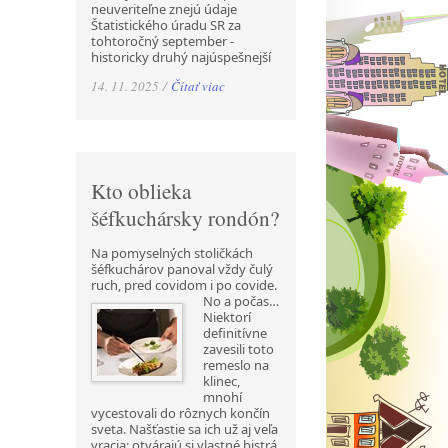
neuveriteľne znejú údaje
Štatistického úradu SR za
tohtoročný september -
historicky druhý najúspešnejší
14. 11. 2025 /
Čítať viac
Kto oblieka
šéfkuchársky rondón?
Na pomyselných stoličkách
šéfkuchárov panoval vždy čulý
ruch, pred covidom i po covide.
No a počas…
Niektorí
definitívne
zavesili toto
remeslo na
klinec,
mnohí
vycestovali do rôznych končín
sveta. Našťastie sa ich už aj veľa
vracia; otvárajú si vlastné bistrá,