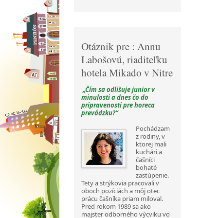
Otáznik pre : Annu
Labošovú, riaditeľku
hotela Mikado v Nitre
„Čím sa odlišuje junior v
minulosti a dnes čo do
pripravenosti pre horeca
prevádzku?“
Pochádzam
z rodiny, v
ktorej mali
kuchári a
čašníci
bohaté
zastúpenie.
Tety a strýkovia pracovali v
oboch pozíciách a môj otec
prácu čašníka priam miloval.
Pred rokom 1989 sa ako
majster odborného výcviku vo