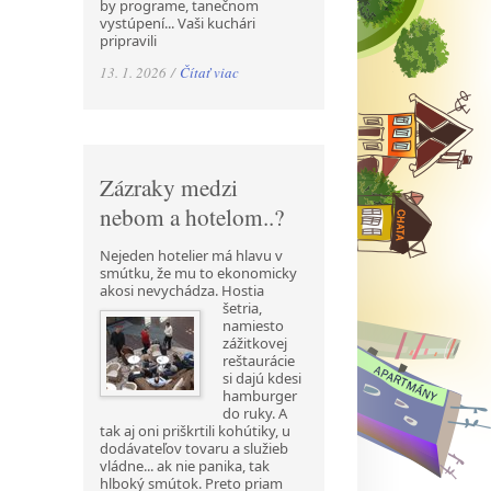
by programe, tanečnom
vystúpení... Vaši kuchári
pripravili
13. 1. 2026 /
Čítať viac
Zázraky medzi
nebom a hotelom..?
Nejeden hotelier má hlavu v
smútku, že mu to ekonomicky
akosi nevychádza. Hostia
šetria,
namiesto
zážitkovej
reštaurácie
si dajú kdesi
hamburger
do ruky. A
tak aj oni priškrtili kohútiky, u
dodávateľov tovaru a služieb
vládne... ak nie panika, tak
hlboký smútok. Preto priam