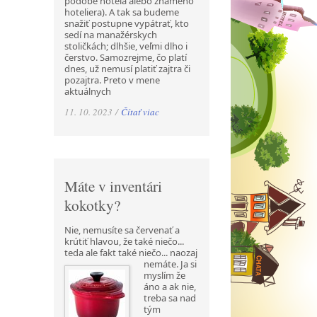
podobe hotela alebo známeho
hoteliera). A tak sa budeme
snažiť postupne vypátrať, kto
sedí na manažérskych
stoličkách; dlhšie, veľmi dlho i
čerstvo. Samozrejme, čo platí
dnes, už nemusí platiť zajtra či
pozajtra. Preto v mene
aktuálnych
11. 10. 2023 /
Čítať viac
Máte v inventári
kokotky?
Nie, nemusíte sa červenať a
krútiť hlavou, že také niečo...
teda ale fakt také niečo... naozaj
nemáte. Ja si
myslím že
áno a ak nie,
treba sa nad
tým