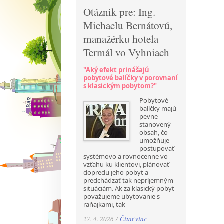
Otáznik pre: Ing.
Michaelu Bernátovú,
manažérku hotela
Termál vo Vyhniach
"Aký efekt prinášajú
pobytové balíčky v porovnaní
s klasickým pobytom?"
Pobytové
balíčky majú
pevne
stanovený
obsah, čo
umožňuje
postupovať
systémovo a rovnocenne vo
vzťahu ku klientovi, plánovať
dopredu jeho pobyt a
predchádzať tak nepríjemným
situáciám. Ak za klasický pobyt
považujeme ubytovanie s
raňajkami, tak
27. 4. 2026 /
Čítať viac