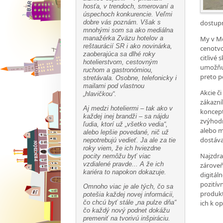
hosťa, v trendoch, smerovaní a
úspechoch konkurencie. Veľmi
dobre vás poznám. Však s
dostupn
mnohými som sa ako mediálna
manažérka Zväzu hotelov a
My v Mc
reštaurácií SR i ako novinárka,
cenotvo
zaoberajúca sa dlhé roky
citlivé
hotelierstvom, cestovným
umožňuj
ruchom a gastronómiou,
preto p
stretávala. Osobne, telefonicky i
mailami pod vlastnou
Akcie č
„hlavičkou“.
zákazní
Aj medzi hoteliermi – tak ako v
koncept
každej inej brandži – sa nájdu
zvýhodn
ľudia, ktorí už „všetko vedia“,
alebo m
alebo lepšie povedané, nič už
dostáva
nepotrebujú vedieť. Ja ale za tie
roky viem, že ich hviezdne
Najzdra
pocity nemôžu byť viac
vzdialené pravde... A že ich
zároveň
kariéra to napokon dokazuje.
digitáln
pozitív
Omnoho viac je ale tých, čo sa
produkt
potešia každej novej informácii,
čo chcú byť stále „na pulze dňa“
ich k o
čo každý nový podnet dokážu
premeniť na tvorivú inšpiráciu.