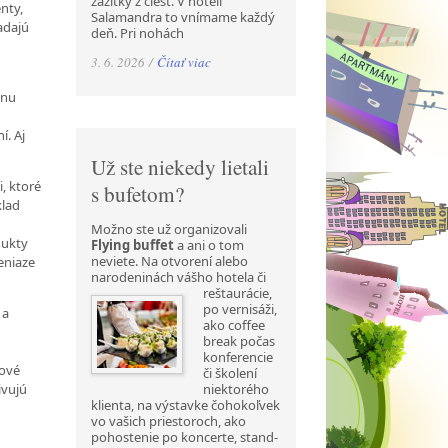
zážitky z ciest. V hoteli
nty,
Salamandra to vnímame každý
adajú
deň. Pri nohách
3. 6. 2026 /
Čítať viac
enu
í. Aj
Už ste niekedy lietali
, ktoré
s bufetom?
klad
Možno ste už organizovali
dukty
Flying buffet
a ani o tom
neviete. Na otvorení alebo
peniaze
narodeninách
vášho hotela či
reštaurácie,
po vernisáži,
 a
ako coffee
break počas
konferencie
nové
či školení
niektorého
ivujú
klienta, na výstavke čohokoľvek
vo vašich priestoroch, ako
pohostenie po koncerte, stand-