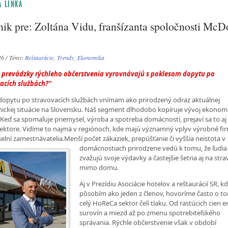
 LINKA
ik pre: Zoltána Vidu, franšízanta spoločnosti McD
26 / Témy:
Reštaurácie
,
Trendy
,
Ekonomika
 prevádzky rýchleho občerstvenia vyrovnávajú s poklesom dopytu po
acích službách?“
dopytu po stravovacích službách vnímam ako prirodzený odraz aktuálnej
ckej situácie na Slovensku. Náš segment dlhodobo kopíruje vývoj ekonom
. Keď sa spomaľuje priemysel, výroba a spotreba domácností, prejaví sa to aj
ektore. Vidíme to najmä v regiónoch, kde majú významný vplyv výrobné fi
elní zamestnávatelia.Menší počet zákaziek, prepúšťanie či vyššia neistota v
domácnostiach
prirodzene vedú k tomu, že ľudia
zvažujú svoje výdavky a častejšie šetria aj na str
mimo domu.
Aj v Prezídiu Asociácie hotelov a reštaurácií SR, k
pôsobím ako jeden z členov, hovoríme často o to
celý HoReCa sektor čelí tlaku. Od rastúcich cien en
surovín a miezd až po zmenu spotrebiteľského
správania. Rýchle občerstvenie však v období