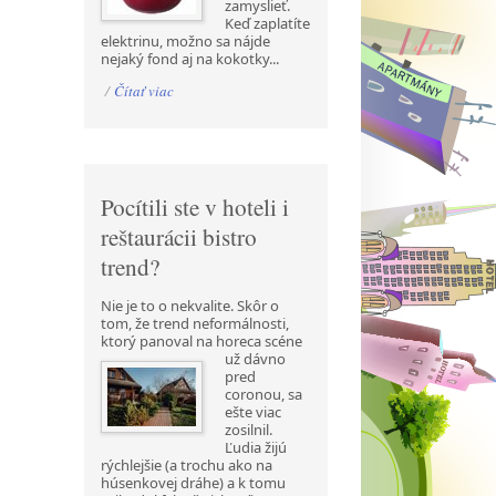
zamyslieť.
Keď zaplatíte
elektrinu, možno sa nájde
nejaký fond aj na kokotky...
/
Čítať viac
Pocítili ste v hoteli i
reštaurácii bistro
trend?
Nie je to o nekvalite. Skôr o
tom, že trend neformálnosti,
ktorý panoval na horeca scéne
už
dávno
pred
coronou, sa
ešte viac
zosilnil.
Ľudia žijú
rýchlejšie (a trochu ako na
húsenkovej dráhe) a k tomu