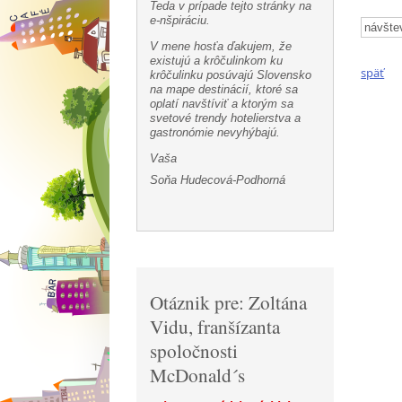
Teda v prípade tejto stránky na
e-nšpiráciu.
návšte
V mene hosťa ďakujem, že
existujú a krôčulinkom ku
späť
krôčulinku posúvajú Slovensko
na mape destinácií, ktoré sa
oplatí navštíviť a ktorým sa
svetové trendy hotelierstva a
gastronómie nevyhýbajú.
Vaša
Soňa Hudecová-Podhorná
Otáznik pre: Zoltána
Vidu, franšízanta
spoločnosti
McDonald´s