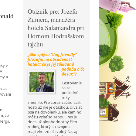
Otáznik pre: Jozefa
onald
Zumera, manažéra
hotela Salamandra pri
Hornom Hodrušskom
tajchu
„Ako vplýva “dog friendly“
filozofia na obsadenosť
hotela; čo je jej základná
iky v
podoba a
čo
 v
de lux“?
rmy a
Cestovanie
sa za
 viac
posledné
avovaní
roky
zmenilo. Pre čoraz väčšiu časť
hostí už nie je otázkou, či vziať
de
psa na dovolenku, ale kam ho
m, že
môžu vziať so sebou. Pes je
ergií,
dnes už plnohodnotný člen
rodiny, ktorý so svojimi
majiteľmi zdieľa voľný čas aj