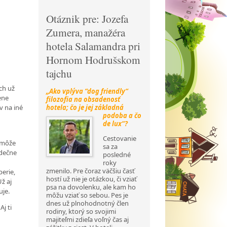
Otáznik pre: Jozefa
Zumera, manažéra
hotela Salamandra pri
Hornom Hodrušskom
tajchu
ch už
„Ako vplýva “dog friendly“
ene
filozofia na obsadenosť
hotela; čo je jej základná
v na iné
podoba a
čo
de lux“?
Cestovanie
nemôže
sa za
rdečne
posledné
roky
zmenilo. Pre čoraz väčšiu časť
berie,
hostí už nie je otázkou, či vziať
ž aj
psa na dovolenku, ale kam ho
uje.
môžu vziať so sebou. Pes je
dnes už plnohodnotný člen
Aj ti
rodiny, ktorý so svojimi
majiteľmi zdieľa voľný čas aj