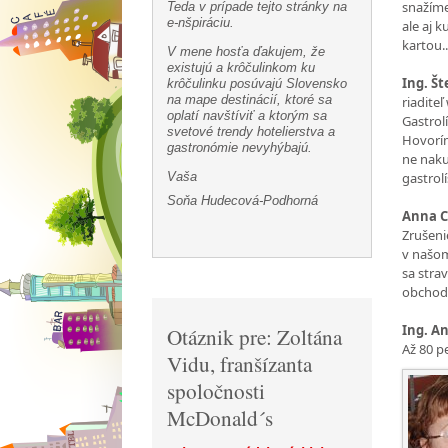
snažíme
Teda v prípade tejto stránky na
e-nšpiráciu.
ale aj k
kartou..
V mene hosťa ďakujem, že
existujú a krôčulinkom ku
Ing. Š
krôčulinku posúvajú Slovensko
na mape destinácií, ktoré sa
riadite
oplatí navštíviť a ktorým sa
Gastrol
svetové trendy hotelierstva a
Hovorím
gastronómie nevyhýbajú.
ne naku
Vaša
gastrolí
Soňa Hudecová-Podhorná
Anna C
Zrušeni
v našom
sa strav
obchod
Ing. A
Otáznik pre: Zoltána
Až 80 p
Vidu, franšízanta
spoločnosti
McDonald´s