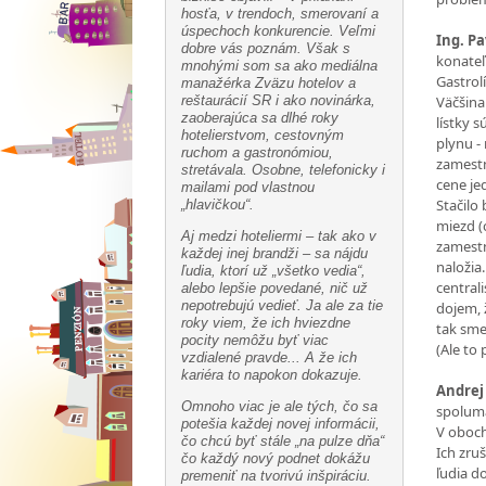
hosťa, v trendoch, smerovaní a
úspechoch konkurencie. Veľmi
Ing. P
dobre vás poznám. Však s
konateľ
mnohými som sa ako mediálna
Gastrol
manažérka Zväzu hotelov a
reštaurácií SR i ako novinárka,
Väčšina
zaoberajúca sa dlhé roky
lístky 
hotelierstvom, cestovným
plynu -
ruchom a gastronómiou,
zamestn
stretávala. Osobne, telefonicky i
cene je
mailami pod vlastnou
Stačilo
„hlavičkou“.
miezd (
Aj medzi hoteliermi – tak ako v
zamestn
každej inej brandži – sa nájdu
naložia.
ľudia, ktorí už „všetko vedia“,
central
alebo lepšie povedané, nič už
nepotrebujú vedieť. Ja ale za tie
dojem, 
roky viem, že ich hviezdne
tak sme
pocity nemôžu byť viac
(Ale to
vzdialené pravde... A že ich
kariéra to napokon dokazuje.
Andrej
Omnoho viac je ale tých, čo sa
spolumaj
potešia každej novej informácii,
V oboch
čo chcú byť stále „na pulze dňa“
Ich zru
čo každý nový podnet dokážu
ľudia d
premeniť na tvorivú inšpiráciu.