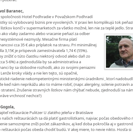
avol Baranec,
 spoločnosti Hotel Podhradie v Považskom Podhradí
ístky sú vylobovaný biznis pre vyvolených. V praxi len komplikujú tok peňazí
 lístkov končí v supermarketoch za všetko možné, len nie za teplé jedlo. Str
sú ako
vlaky zadarmo alebo vracanie peňazí za odber
 nesystémové nezmysly. Mesačne firma platí
ancovi cca 35 € ako príplatok na stravu. Pri minimálnej
dla 3,15€ je príspevok zamestnávateľa 1,74 € (55%).
 by znížiť o túto čiastku niektorý odvod alebo daň zo
cca 5-6%) a zjednodušila by sa administratíva a
anci by sa slobodne rozhodli, ako zo svojimi peniazmi
 Lenže kroky vlády a nie len tejto, sú opačné,
istické riadenie nekompetentnými ministerskými úradníkmi , ktorí nadobudl
že keď nám neprikážu ako to máme robiť, (napr. alergény, solenie potravín a
 stratení. Zrušenie stravných lístkov nám chýbať nebude, zjednoduší sa nám
 práve vrchnosť nechce?)
 Gogola,
iteľ reštaurácie Pulitzer U zlatého jeleňa v Bratislave
 našich reštauráciách sa dá platiť gastrolístkami, najviac počas obedového
šenie samozrejme zníži počet zákazníkov, aj keď doba pokročila aj v gastronó
o reštaurácii počas obeda chodiť budú. V akej miere, to nevie nikto. Hosťa si