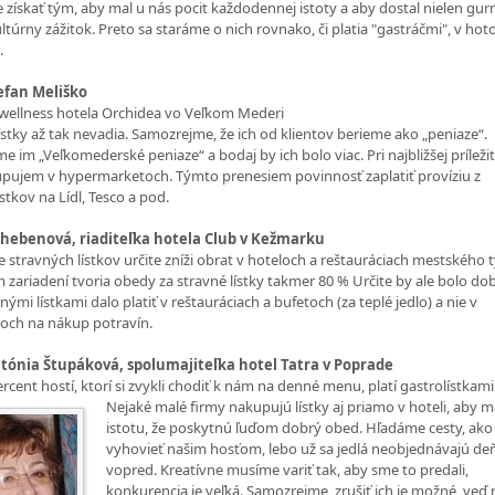
 získať tým, aby mal u nás pocit každodennej istoty a aby dostal nielen gu
ultúrny zážitok. Preto sa staráme o nich rovnako, či platia "gastráčmi", v hot
.
tefan Meliško
ľ wellness hotela Orchidea vo Veľkom Mederi
ístky až tak nevadia. Samozrejme, že ich od klientov berieme ako „peniaze“.
e im „Veľkomederské peniaze“ a bodaj by ich bolo viac. Pri najbližšej príležit
pujem v hypermarketoch. Týmto prenesiem povinnosť zaplatiť províziu z
stkov na Lídl, Tesco a pod.
hebenová, riaditeľka hotela Club v Kežmarku
e stravných lístkov určite zníži obrat v hoteloch a reštauráciach mestského t
 zariadení tvoria obedy za stravné lístky takmer 80 % Určite by ale bolo do
nými lístkami dalo platiť v reštauráciach a bufetoch (za teplé jedlo) a nie v
och na nákup potravín.
ntónia Štupáková, spolumajiteľka hotel Tatra v Poprade
ercent hostí, ktorí si zvykli chodiť k nám na denné menu, platí gastrolístkami
Nejaké malé
firmy nakupujú lístky aj priamo v hoteli, aby m
istotu, že poskytnú ľuďom dobrý obed. Hľadáme cesty, ako
vyhovieť našim hosťom, lebo už sa jedlá neobjednávajú de
vopred. Kreatívne musíme variť tak, aby sme to predali,
konkurencia je veľká. Samozrejme, zrušiť ich je možné, veď