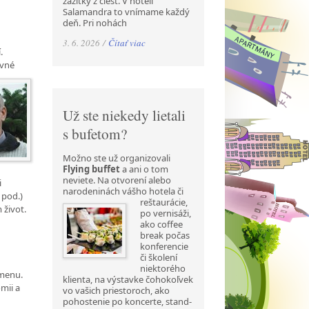
zážitky z ciest. V hoteli
Salamandra to vnímame každý
deň. Pri nohách
3. 6. 2026 /
Čítať viac
.
avné
Už ste niekedy lietali
s bufetom?
Možno ste už organizovali
Flying buffet
a ani o tom
neviete. Na otvorení alebo
i
narodeninách
vášho hotela či
 pod.)
reštaurácie,
 život.
po vernisáži,
ako coffee
break počas
konferencie
či školení
niektorého
 menu.
klienta, na výstavke čohokoľvek
mii a
vo vašich priestoroch, ako
pohostenie po koncerte, stand-