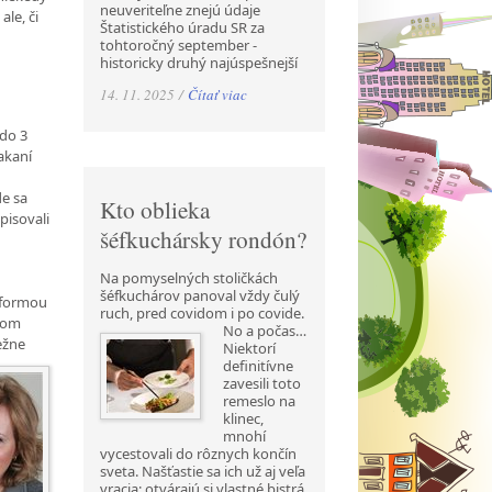
neuveriteľne znejú údaje
ale, či
Štatistického úradu SR za
tohtoročný september -
historicky druhý najúspešnejší
14. 11. 2025 /
Čítať viac
 do 3
akaní
de sa
Kto oblieka
pisovali
šéfkuchársky rondón?
Na pomyselných stoličkách
šéfkuchárov panoval vždy čulý
u formou
ruch, pred covidom i po covide.
ncom
No a počas…
ežne
Niektorí
definitívne
zavesili toto
remeslo na
klinec,
mnohí
vycestovali do rôznych končín
sveta. Našťastie sa ich už aj veľa
vracia; otvárajú si vlastné bistrá,