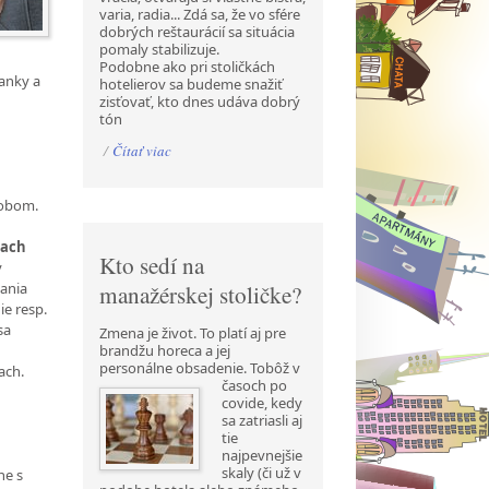
varia, radia... Zdá sa, že vo sfére
dobrých reštaurácií sa situácia
pomaly stabilizuje.
Podobne ako pri stoličkách
banky a
hotelierov sa budeme snažiť
zisťovať, kto dnes udáva dobrý
tón
/
Čítať viac
sobom.
iach
Kto sedí na
y
vania
manažérskej stoličke?
ie resp.
sa
Zmena je život. To platí aj pre
brandžu horeca a jej
personálne obsadenie. Tobôž v
ach.
časoch po
covide, kedy
sa zatriasli aj
tie
najpevnejšie
skaly (či už v
ne s