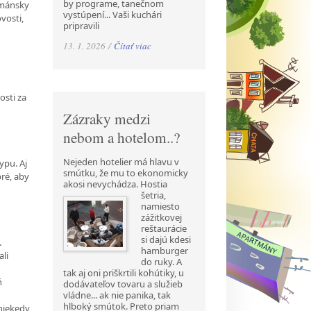
by programe, tanečnom
rmánsky
vystúpení... Vaši kuchári
ovosti,
pripravili
13. 1. 2026 /
Čítať viac
osti za
Zázraky medzi
nebom a hotelom..?
Nejeden hotelier má hlavu v
ypu. Aj
smútku, že mu to ekonomicky
bré, aby
akosi nevychádza. Hostia
šetria,
namiesto
zážitkovej
reštaurácie
si dajú kdesi
.
hamburger
ali
do ruky. A
tak aj oni priškrtili kohútiky, u
ň
dodávateľov tovaru a služieb
vládne... ak nie panika, tak
hlboký smútok. Preto priam
 niekedy