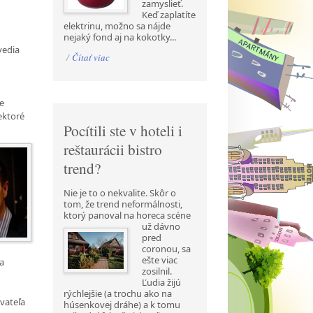
zamyslieť.
Keď zaplatíte
elektrinu, možno sa nájde
nejaký fond aj na kokotky...
vedia
/
Čítať viac
re
ektoré
Pocítili ste v hoteli i
reštaurácii bistro
trend?
Nie je to o nekvalite. Skôr o
tom, že trend neformálnosti,
ktorý panoval na horeca scéne
už
dávno
pred
coronou, sa
ešte viac
a
zosilnil.
Ľudia žijú
rýchlejšie (a trochu ako na
vateľa
húsenkovej dráhe) a k tomu