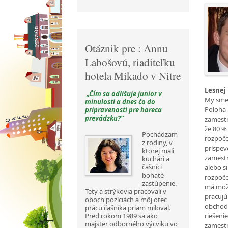
Otáznik pre : Annu
Labošovú, riaditeľku
hotela Mikado v Nitre
Lesnej
„Čím sa odlišuje junior v
My sme 
minulosti a dnes čo do
Poloha 
pripravenosti pre horeca
prevádzku?“
zamestn
že 80 %
Pochádzam
rozpoče
z rodiny, v
príspev
ktorej mali
zamestn
kuchári a
čašníci
alebo s
bohaté
rozpoče
zastúpenie.
má možno
Tety a strýkovia pracovali v
pracujú
oboch pozíciách a môj otec
obchod 
prácu čašníka priam miloval.
riešeni
Pred rokom 1989 sa ako
majster odborného výcviku vo
zamestn