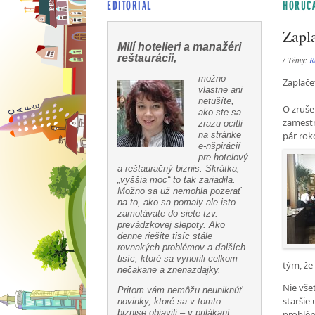
EDITORIÁL
HORÚCA
Zapl
Milí hotelieri a manažéri
reštaurácii,
/ Témy:
R
možno
Zaplače
vlastne ani
netušíte,
O zruše
ako ste sa
zamestn
zrazu ocitli
na stránke
pár rok
e-nšpirácií
pre hotelový
a reštauračný biznis. Skrátka,
„vyššia moc“ to tak zariadila.
Možno sa už nemohla pozerať
na to, ako sa pomaly ale isto
zamotávate do siete tzv.
prevádzkovej slepoty. Ako
denne riešite tisíc stále
rovnakých problémov a ďalších
tisíc, ktoré sa vynorili celkom
tým, že
nečakane a znenazdajky.
Nie všet
Pritom vám nemôžu neuniknúť
staršie
novinky, ktoré sa v tomto
biznise objavili – v prilákaní
problém