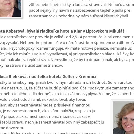
vôbec neboli tieto lístky a ľudia sa stravovali. Nepočula som 
padol nejaký iný návrh na zabezpečenie teplého jedla pre
zamestnancov. Rozhodne by nám súčasní klienti chýbali.
eta Koberová, bývalá riaditeľka hotela Klar v Liptovskom Mikuláši
e gastrolístkov cez provizie je velké - od 2,5 - 4 percent, čo je pri cene menu
zaj vysoké. Nehovorím pritom ešte o náročnosti korešpondencie a dlhom č
 ale... Psychologický rozmer funguje. Ak máte hotové peniaze, nemusíte už
ť, kde ich minúť. Ľudia sú vynaliezaví, aj pri gastrolístkoch hľadali kľučky, k
núť inak ako za teplú stravu. Nemyslím si, že by to dopadlo inak, ak by sa pri
ky na stravu na účet zamestnancov.
bica Bieliková, riaditeľka hotela Golfer v Kremnici
ístky sme nikdy neprijímali kvôli dlhým úhradám ich hodnôt.. Sú len určito
a, ale nezaručujú, že súčasne budú plniť aj svoj účel "poskytnutie zamestna
edného teplého jedla denne", ako to zo zákona vyplýva. Vieme, že sa nimi b
valo
v obchodoch a nik nekontroloval, aký tovar.
em, aby zamestnávateľ radšej prispieval finančnou
u, je na zamestnancoch, ako s ňou naložia, resp. ako ju
. V prípade, ak zamestnanec nemá možnosť získať v
ti teplú stravu, nech je zamestnávateľ povinný zabezpečiť ju
me dovozom.
nom dôsledku ide o to, aby sa zamestnancovi prispievalo