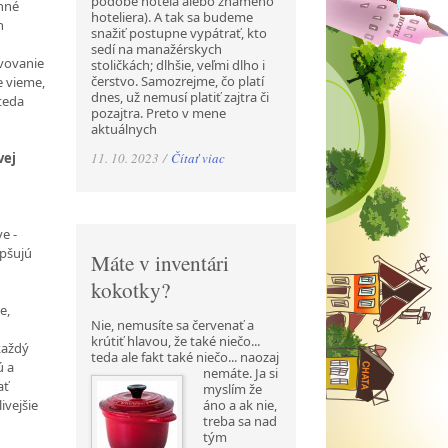
podobe hotela alebo známeho
nné
hoteliera). A tak sa budeme
h
snažiť postupne vypátrať, kto
sedí na manažérskych
avovanie
stoličkách; dlhšie, veľmi dlho i
čerstvo. Samozrejme, čo platí
e vieme,
dnes, už nemusí platiť zajtra či
 teda
pozajtra. Preto v mene
aktuálnych
11. 10. 2023 /
Čítať viac
vej
e -
epšujú
Máte v inventári
kokotky?
e,
Nie, nemusíte sa červenať a
krútiť hlavou, že také niečo...
každý
teda ale fakt také niečo... naozaj
ú a
nemáte. Ja si
ať
myslím že
áno a ak nie,
ivejšie
treba sa nad
tým