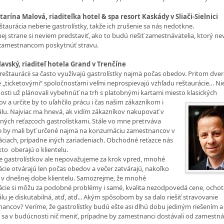
tarína Malová, riaditeľka hotel & spa resort Kaskády v Sliači-Sielnici
štaurácia neberie gastrolístky, takže ich zrušenie sa nás nedotkne.
ej strane si neviem predstaviť, ako to budú riešiť zamestnávatelia, ktorý ne
 zamestnancom poskytnúť stravu.
lavský, riaditeľ hotela Grand v Trenčíne
 reštaurácii sa často využívajú gastrolístky najmä počas obedov. Pritom dve
 „ticketovými“ spoločnosťami veľmi neprospievajú vzhľadu reštaurácie… Ni
osti už plánovali vybehnúť na trh s platobnými kartami miesto klasických
čov a
určite by to uľahčilo prácu i čas našim zákazníkom i
lu. Najviac ma hnevá, ak vidím zákazníkov nakupovať v
ých reťazcoch gastrolístkami. Stále vo mne pretrváva
že by mali byť určené najmä na konzumáciu zamestnancov v
áciach, prípadne iných zariadeniach. Obchodné reťazce nás
kto oberajú o klientelu.
e gastrolístkov ale nepovažujeme za krok vpred, mnohé
ácie otvárajú len počas obedov a večer zatvárajú, nakoľko
v dnešnej dobe klientelu. Samozrejme, že mnohé
ácie si môžu za podobné problémy i samé, kvalita nezodpovedá cene, ochot
lu je diskutabilná, atď, atď... Akým spôsobom by sa dalo riešiť stravovanie
ancov? Veríme, že gastrolístky budú ešte asi dlhú dobu jediným riešením a
sa v budúcnosti nič meniť, prípadne by zamestnanci dostávali od zamestná