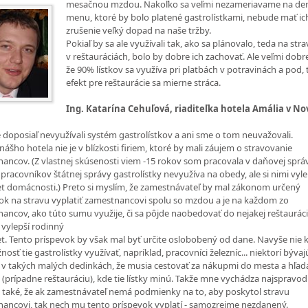
mesačnou mzdou. Nakoľko sa veľmi nezameriavame na de
menu, ktoré by bolo platené gastrolístkami, nebude mať ic
zrušenie veľký dopad na naše tržby.
Pokiaľ by sa ale využívali tak, ako sa plánovalo, teda na str
v reštauráciách, bolo by dobre ich zachovať. Ale veľmi dobr
že 90% lístkov sa využíva pri platbách v potravinách a pod,
efekt pre reštaurácie sa mierne stráca.
Ing. Katarína Cehuľová, riaditeľka hotela Amália v No
doposiaľ nevyužívali systém gastrolístkov a ani sme o tom neuvažovali.
nášho hotela nie je v blízkosti firiem, ktoré by mali záujem o stravovanie
ancov. (Z vlastnej skúsenosti viem -15 rokov som pracovala v daňovej správ
 pracovníkov štátnej správy gastrolístky nevyužíva na obedy, ale si nimi vyl
t domácnosti.) Preto si myslím, že zamestnávateľ by mal zákonom určený
ok na stravu vyplatiť zamestnancovi spolu so mzdou a je na každom zo
ancov, ako túto sumu využije, či sa pôjde naobedovať do nejakej reštauráci
i vylepší rodinný
t. Tento príspevok by však mal byť určite oslobobený od dane. Navyše nie 
sť tie gastrolístky využívať, napríklad, pracovníci železníc... niektorí bývaj
 v takých malých dedinkách, že musia cestovať za nákupmi do mesta a hľad
(prípadne reštauráciu), kde tie lístky minú. Takže mne vychádza najspravodl
e také, že ak zamestnávateľ nemá podmienky na to, aby poskytol stravu
ancovi, tak nech mu tento príspevok vyplatí - samozrejme nezdanený.