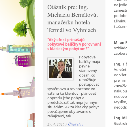
na jedl
Otáznik pre: Ing.
zamestn
Michaelu Bernátovú,
podobné
manažérku hotela
Eliminu
tlačiar
Termál vo Vyhniach
"Aký efekt prinášajú
Milan 
pobytové balíčky v porovnaní
Vzhľado
s klasickým pobytom?"
zaobera
Pobytové
balíčky majú
Ing. T
pevne
Vo všet
stanovený
od všet
obsah, čo
umožňuje
pre fir
postupovať
zneužíva
systémovo a rovnocenne vo
nakupuj
vzťahu ku klientovi, plánovať
nedovoľ
dopredu jeho pobyt a
Myslím,
predchádzať tak nepríjemným
situáciám. Ak za klasický pobyt
nedodrž
považujeme ubytovanie s
raňajkami, tak
Ing. M
Gastrol
27. 4. 2026 /
Čítať viac