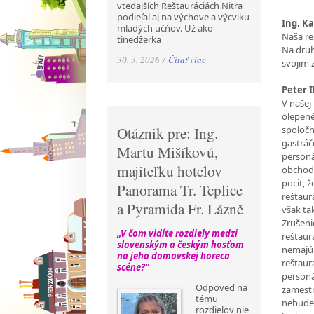
vtedajších Reštauráciách Nitra
podieľal aj na výchove a výcviku
Ing. Ka
mladých učňov. Už ako
Naša re
tínedžerka
Na druh
30. 3. 2026 /
Čítať viac
svojim
Peter I
V našej
olepené
spoločn
Otáznik pre: Ing.
gastrá
Martu Mišíkovú,
personá
majiteľku hotelov
obchodn
pocit, 
Panorama Tr. Teplice
reštaur
a Pyramida Fr. Lázně
však ta
Zrušeni
„V čom vidíte rozdiely medzi
reštaur
slovenským a českým hosťom
nemajú 
na jeho domovskej horeca
reštaur
scéne?“
personá
Odpoveď na
zamestn
tému
nebude 
rozdielov nie