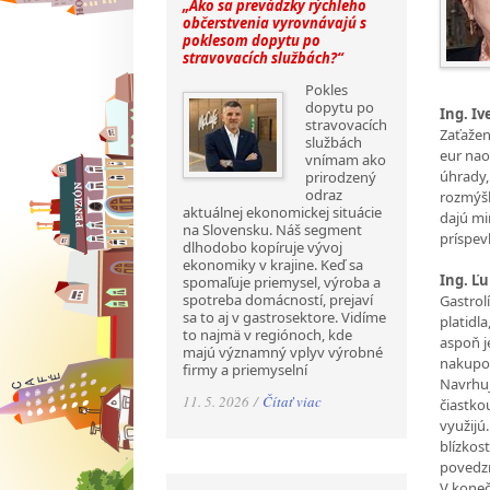
„Ako sa prevádzky rýchleho
občerstvenia vyrovnávajú s
poklesom dopytu po
stravovacích službách?“
Pokles
dopytu po
Ing. Iv
stravovacích
Zaťaženi
službách
eur nao
vnímam ako
úhrady,
prirodzený
odraz
rozmýšľa
aktuálnej ekonomickej situácie
dajú mi
na Slovensku. Náš segment
príspev
dlhodobo kopíruje vývoj
ekonomiky v krajine. Keď sa
Ing. Ľu
spomaľuje priemysel, výroba a
spotreba domácností, prejaví
Gastrol
sa to aj v gastrosektore. Vidíme
platidl
to najmä v regiónoch, kde
aspoň j
majú významný vplyv výrobné
nakupo
firmy a priemyselní
Navrhuj
11. 5. 2026 /
Čítať viac
čiastko
využijú
blízkos
povedz
V koneč