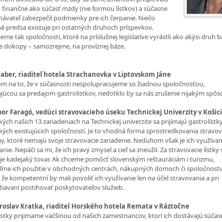
o finančne ako súčasť mzdy (nie formou lístkov) a súčasne
ávateľ zabezpečil podmienky pre ich čerpanie. Niečo
 predsa existuje pri ostatných druhoch príspevkov.
jeme tak spoločnosti, ktoré na príslušnej legislatíve vyrástli ako akýsi druh 
ne dokopy – samozrejme, na províznej báze.
Faber, riaditeľ hotela Strachanovka v Liptovskom Jáne
m na to, že v súčasnosti nespolupracujeme so žiadnou spoločnosťou,
júcou sa predajom gastrolistkov, nedotklo by sa nás zrušenie nijakým spô
ibor Faragó, vedúci stravovacieho úseku Technickej Univerzity v Košic
kých našich 13 zariadeniach na Technickej univerzite sa prijímajú gastrolístk
kých existujúcich spoločností. Je to vhodná forma sprostredkovania stravo
my, ktoré nemajú svoje stravovacie zariadenie. Neduhom však je ich využívan
nie. Nepáči sa mi, že ich pravý zmysel a cieľ sa zneužil. Za stravovacie lístky 
e kadejaký tovar. Ak chceme pomôcť slovenským reštauráciám i turizmu,
me ich použitie v obchodných centrách, nákupných domoch či spoločnosti
 že kompetentní by mali povoliť ich využívanie len na účel stravovania a pri
iavaní postihovať poskytovateľov služieb.
iroslav Kratka, riaditel Horského hotela Remata v Ráztočne
istky prijimame väčšinou od našich zamestnancov, ktorí ich dostávajú súčas