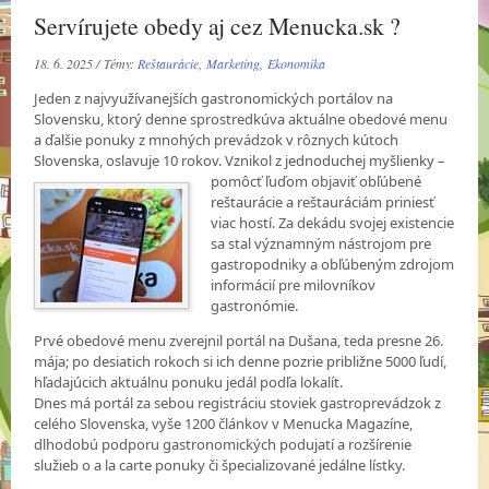
Servírujete obedy aj cez Menucka.sk ?
18. 6. 2025 / Témy:
Reštaurácie
,
Marketing
,
Ekonomika
Jeden z najvyužívanejších gastronomických portálov na
Slovensku, ktorý denne sprostredkúva aktuálne obedové menu
a ďalšie ponuky z mnohých prevádzok v rôznych kútoch
Slovenska, oslavuje 10 rokov. Vznikol z jednoduchej myšlienky –
pomôcť ľuďom objaviť obľúbené
reštaurácie a reštauráciám priniesť
viac hostí. Za dekádu svojej existencie
sa stal významným nástrojom pre
gastropodniky a obľúbeným zdrojom
informácií pre milovníkov
gastronómie.
Prvé obedové menu zverejnil portál na Dušana, teda presne 26.
mája; po desiatich rokoch si ich denne pozrie približne 5000 ľudí,
hľadajúcich aktuálnu ponuku jedál podľa lokalít.
Dnes má portál za sebou registráciu stoviek gastroprevádzok z
celého Slovenska, vyše 1200 článkov v Menucka Magazíne,
dlhodobú podporu gastronomických podujatí a rozšírenie
služieb o a la carte ponuky či špecializované jedálne lístky.