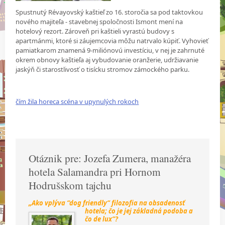
Spustnutý Révayovský kaštieľ zo 16. storočia sa pod taktovkou
nového majiteľa - stavebnej spoločnosti Ismont mení na
hotelový rezort. Zároveň pri kaštieli vyrastú budovy s
apartmánmi, ktoré si záujemcovia môžu natrvalo kúpiť. Vyhovieť
pamiatkarom znamená 9-miliónovú investíciu, v nej je zahrnuté
okrem obnovy kaštieľa aj vybudovanie oranžerie, udržiavanie
jaskýň či starostlivosť o tisícku stromov zámockého parku.
čím žila horeca scéna v upynulých rokoch
Otáznik pre: Jozefa Zumera, manažéra
hotela Salamandra pri Hornom
Hodrušskom tajchu
„Ako vplýva “dog friendly“ filozofia na obsadenosť
hotela; čo je jej základná podoba a
čo de lux“?