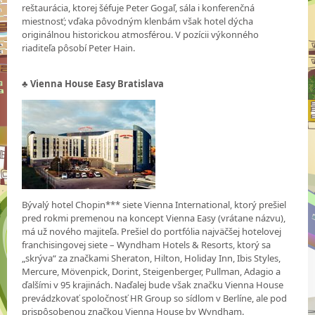
reštaurácia, ktorej šéfuje Peter Gogaľ, sála i konferenčná
miestnosť; vďaka pôvodným klenbám však hotel dýcha
originálnou historickou atmosférou. V pozícii výkonného
riaditeľa pôsobí Peter Hain.
♣ Vienna House Easy Bratislava
Bývalý hotel Chopin*** siete Vienna International, ktorý prešiel
pred rokmi premenou na koncept Vienna Easy (vrátane názvu),
má už nového majiteľa. Prešiel do portfólia najväčšej hotelovej
franchisingovej siete – Wyndham Hotels & Resorts, ktorý sa
„skrýva“ za značkami Sheraton, Hilton, Holiday Inn, Ibis Styles,
Mercure, Mövenpick, Dorint, Steigenberger, Pullman, Adagio a
ďalšími v 95 krajinách. Naďalej bude však značku Vienna House
prevádzkovať spoločnosť HR Group so sídlom v Berlíne, ale pod
prispôsobenou značkou Vienna House by Wyndham.