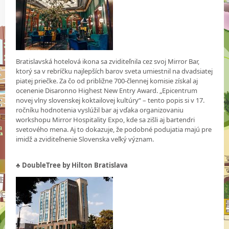
Bratislavská hotelová ikona sa zviditeľnila cez svoj Mirror Bar,
ktorý sa v rebríčku najlepších barov sveta umiestnil na dvadsiatej
piatej priečke. Za čo od približne 700-člennej komisie získal aj
ocenenie Disaronno Highest New Entry Award. „Epicentrum
novej vlny slovenskej koktailovej kultúry“ – tento popis si v 17.
ročníku hodnotenia vyslúžil bar aj vďaka organizovaniu
workshopu Mirror Hospitality Expo, kde sa zišli aj bartendri
svetového mena. Aj to dokazuje, že podobné podujatia majú pre
imidž a zviditeľnenie Slovenska veľký význam.
♣ DoubleTree by Hilton Bratislava