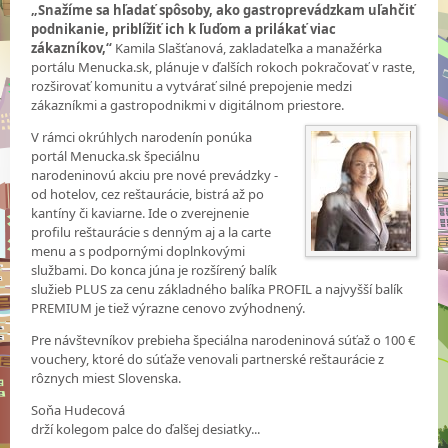
„Snažíme sa hľadať spôsoby, ako gastroprevádzkam uľahčiť
podnikanie, priblížiť ich k ľuďom a prilákať viac
zákazníkov,“
Kamila Slašťanová, zakladateľka a manažérka
portálu Menucka.sk, plánuje v ďalších rokoch pokračovať v raste,
rozširovať komunitu a vytvárať silné prepojenie medzi
zákazníkmi a gastropodnikmi v digitálnom priestore.
V rámci okrúhlych narodenín ponúka
portál Menucka.sk špeciálnu
narodeninovú akciu pre nové prevádzky -
od hotelov, cez reštaurácie, bistrá až po
kantíny či kaviarne. Ide o zverejnenie
profilu reštaurácie s denným aj a la carte
menu a s podpornými doplnkovými
službami. Do konca júna je rozšírený balík
služieb PLUS za cenu základného balíka PROFIL a najvyšší balík
PREMIUM je tiež výrazne cenovo zvýhodnený.
Pre návštevníkov prebieha špeciálna narodeninová súťaž o 100 €
vouchery, ktoré do súťaže venovali partnerské reštaurácie z
rôznych miest Slovenska.
Soňa Hudecová
drží kolegom palce do ďalšej desiatky...