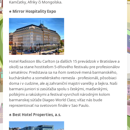
Kamčatky, Afriky či Mongolska.
♣
Mirror Hospitality Expo
Hotel Radisson Blu Carlton (a ďalších 15 prevádzok v Bratislave a
okolí) sa stane hostiteľom 5-dňového festivalu pre profesionálov
i amatérov. Predstavia sa na ňom svetové mená barmanského,
kuchárskeho a someliérskeho remesla - profesionáli, pôsobiaci
doma i v cudzine, ale aj zahraniční majstri varešky a šejkra. Naši
barmani-juniori si zasúťažia spolu s českými, maďarskými,
poľskými a rakúskymi a festival vyvrcholí národným kolom
barmanskej súťaže Diageo World Class; víťaz nás bude
reprezentovať na svetovom finále v Sao Paulo.
♣
Best Hotel Properties, a.s.