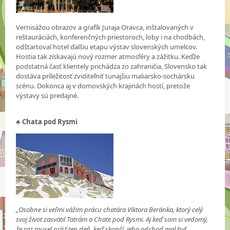
Vernisážou obrazov a grafík Juraja Oravca, inštalovaných v
reštauráciách, konferenčných priestoroch, loby i na chodbách,
odštartoval hotel ďalšiu etapu výstav slovenských umelcov.
Hostia tak získavajú nový rozmer atmosféry a zážitku. Keďže
podstatná časť klientely prichádza zo zahraničia, Slovensko tak
dostáva príležitosť zviditeľniť tunajšiu maliarsko-sochársku
scénu. Dokonca aj v domovských krajinách hostí, pretože
výstavy sú predajné.
♣ Chata pod Rysmi
„Osobne si veľmi vážim prácu chatára Viktora Beránka, ktorý celý
svoj život zasvätil Tatrám a Chate pod Rysmi. Aj keď som si vedomý,
že raz musel prísť ten deň, keď skončí, jeho odchod mal byť