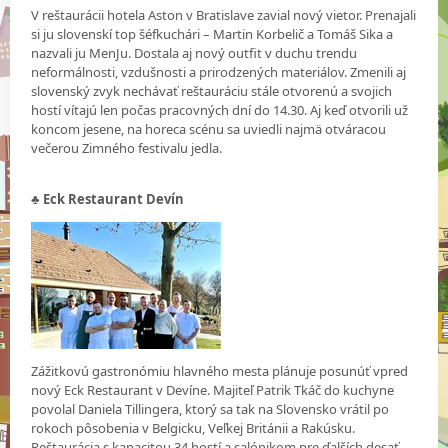
V reštaurácii hotela Aston v Bratislave zavial nový vietor. Prenajali
si ju slovenskí top šéfkuchári – Martin Korbelič a Tomáš Sika a
nazvali ju MenJu. Dostala aj nový outfit v duchu trendu
neformálnosti, vzdušnosti a prirodzených materiálov. Zmenili aj
slovenský zvyk nechávať reštauráciu stále otvorenú a svojich
hostí vítajú len počas pracovných dní do 14.30. Aj keď otvorili už
koncom jesene, na horeca scénu sa uviedli najmä otváracou
večerou Zimného festivalu jedla.
♣
Eck Restaurant Devín
Zážitkovú gastronómiu hlavného mesta plánuje posunúť vpred
nový Eck Restaurant v Devíne. Majiteľ Patrik Tkáč do kuchyne
povolal Daniela Tillingera, ktorý sa tak na Slovensko vrátil po
rokoch pôsobenia v Belgicku, Veľkej Británii a Rakúsku.
Reštaurácia s kapacitou 34 hostí a salónikom pre ďalších desať,