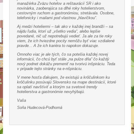
manažérka Zväzu hotelov a reštaurácií SR i ako
novinárka, zaoberajúca sa dlhé roky hotelierstvom,
cestovným ruchom a gastronómiou, stretávala. Osobne,
telefonicky i mailami pod vlastnou „hlavičkou“.
Aj medzi hoteliermi – tak ako v každej inej brandži – sa
nájdu ľudia, ktorí už „všetko vedia“, alebo lepšie
povedané, nič už nepotrebujú vedieť. Ja ale za tie roky
viem, že ich hviezdne pocity nemôžu byť viac vzdialené
pravde... A že ich kariéra to napokon dokazuje.
Omnoho viac je ale tých, čo sa potešia každej novej
informácii, čo chcú byť stále „na pulze dňa“ čo každý
nový podnet dokážu premeniť na tvorivú inšpiráciu. Teda
v prípade tejto stránky na e-nšpiráciu.
V mene hosťa ďakujem, že existujú a krôčulinkom ku
krôčulinku posúvajú Slovensko na mape destinácií, ktoré
sa oplatí navštíviť a ktorým sa svetové trendy
hotelierstva a gastronómie nevyhýbajú.
Vaša
Soňa Hudecová-Podhorná