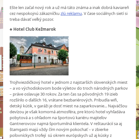
Ešte len začal nový rok a už má táto známa a inak dobrá kaviareň
cez nespokojnú zákazníčku
zlú reklamu
. V čase sociálnych sietí si
treba dávať veľký pozor.
♣
Hotel Club Kežmarok
Trojhviezdičkový hotel v jednom z najstarších slovenských miest
– a vo východiskovom bode výletov do troch národných parkov
– práve oslavuje 30 rokov. Za ten čas sa pôvodných 19 izieb
rozšírilo o ďalších 16, vrátane bezbariérových. Pribudla wifi,
detský kútik, v garáži je dosť miest na zaparkovanie... Najväčšou
devízou je však komorná atmosféra, pre ktorú hotel vyhľadáva
pobytová a s ohľadom na športovú kariéru majiteľov
Gantnerovcov najmä športumilná klientela. V reštaurácií sa aj
štamgasti majú vždy čím novým pokochať – v zbierke
poľovníckych trofejí sú okrem európskych už aj kúsky z