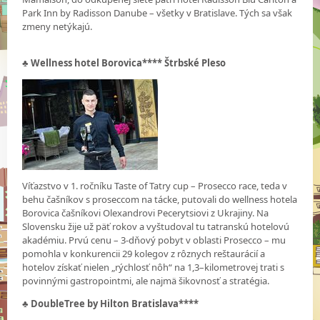
Park Inn by Radisson Danube – všetky v Bratislave. Tých sa však
zmeny netýkajú.
♣ Wellness hotel Borovica**** Štrbské Pleso
Víťazstvo v 1. ročníku Taste of Tatry cup – Prosecco race, teda v
behu čašníkov s proseccom na tácke, putovali do wellness hotela
Borovica čašníkovi Olexandrovi Pecerytsiovi z Ukrajiny. Na
Slovensku žije už päť rokov a vyštudoval tu tatranskú hotelovú
akadémiu. Prvú cenu – 3-dňový pobyt v oblasti Prosecco – mu
pomohla v konkurencii 29 kolegov z rôznych reštaurácií a
hotelov získať nielen „rýchlosť nôh“ na 1,3–kilometrovej trati s
povinnými gastropointmi, ale najmä šikovnosť a stratégia.
♣ DoubleTree by Hilton Bratislava****