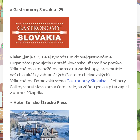
♣
Gastronomy Slovakia ´25
Nielen „jar je tu“, ale aj sympózium dobrej gastronómie.
Organizátor podujatia Falstaff Slovensko už tradične pozýva
šéfkuchárov a manažérov horeca na workshopy, prezentácie
našich a ukážky zahraničných (často michelinovských)
šéfkuchárov. Domovská scéna
Gastronomy Slovakia
– Refinery
Gallery v bratislavskom Vlčom hrdle, sa vôňou jedla a pitia zaplní
v utorok 29.apríla.
♣ Hotel Solisko Štrbské Pleso