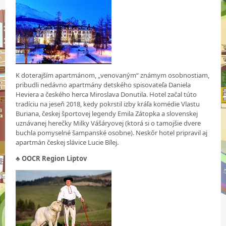
K doterajším apartmánom, „venovaným“ známym osobnostiam,
pribudli nedávno apartmány detského spisovateľa Daniela
Heviera a českého herca Miroslava Donutila. Hotel začal túto
tradíciu na jeseň 2018, kedy pokrstil izby kráľa komédie Vlastu
Buriana, českej športovej legendy Emila Zátopka a slovenskej
uznávanej herečky Milky Vášáryovej (ktorá si o tamojšie dvere
buchla pomyselné šampanské osobne). Neskôr hotel pripravil aj
apartmán českej slávice Lucie Bílej.
♣ OOCR Region Liptov