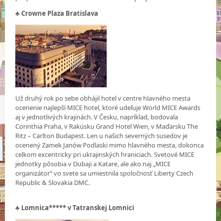
♣ Crowne Plaza Bratislava
Už druhý rok po sebe obhájil hotel v centre hlavného mesta
ocenenie najlepší MICE hotel, ktoré udeľuje World MICE Awards
aj v jednotlivých krajinách. V Česku, napríklad, bodovala
Corinthia Praha, v Rakúsku Grand Hotel Wien, v Maďarsku The
Ritz – Carlton Budapest. Len u našich severných susedov je
ocenený Zamek Janów Podlaski mimo hlavného mesta, dokonca
celkom excentricky pri ukrajinských hraniciach. Svetové MICE
jednotky pôsobia v Dubaji a Katare, ale ako naj „MICE
organizátor“ vo svete sa umiestnila spoločnosť Liberty Czech
Republic & Slovakia DMC.
♣
Lomnica***** v Tatranskej Lomnici