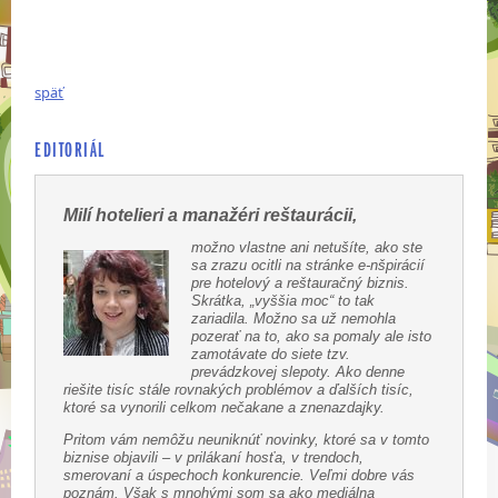
späť
EDITORIÁL
Milí hotelieri a manažéri reštaurácii,
možno vlastne ani netušíte, ako ste
sa zrazu ocitli na stránke e-nšpirácií
pre hotelový a reštauračný biznis.
Skrátka, „vyššia moc“ to tak
zariadila. Možno sa už nemohla
pozerať na to, ako sa pomaly ale isto
zamotávate do siete tzv.
prevádzkovej slepoty. Ako denne
riešite tisíc stále rovnakých problémov a ďalších tisíc,
ktoré sa vynorili celkom nečakane a znenazdajky.
Pritom vám nemôžu neuniknúť novinky, ktoré sa v tomto
biznise objavili – v prilákaní hosťa, v trendoch,
smerovaní a úspechoch konkurencie. Veľmi dobre vás
poznám. Však s mnohými som sa ako mediálna