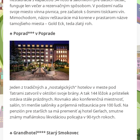
funguje len večer a rezervačným spôsobom. V podzemí našla
svoje miesto vínna pivnica, pre začiatok s ôsmimi tisíckami vín.
Mimochodom, názov reštaurácie má korene v prastarom názve
tamojšieho miesta – Gold Eck, teda zlatý roh.
♣
Poprad*** v Poprade
Jeden z tradičných a „nostalgických“ hotelov v meste pod
Tatrami zatvoril v októbri svoje brány. A tak 144 lôžok a prísteliek
ostáva stále prázdnych. Rovnako ako konferenčná miestnosť,
salón, tri menšie salóniky a príjemná reštaurácia pre 100 ľudí. Na
penzión pre starších sa má premeniť aj hotel Gerlach, smutne
známy mafiánskou likvidáciou policajta v 90-tych rokoch.
♣
Grandhotel**** Starý Smokovec