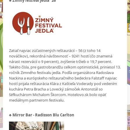
♣ Zimný festival jedla ´26
Zatiaľ najviac zúčastnených reštaurácií – 56 (z toho 14
nováčikov), rekordná návštevnosť – 9241 hostí (čo znamená
nárast rezervácií o 9 percent), zvýšenie tržieb o 19,7 percent.
Takéto čísla, pre gastrobrandžu celkom optimistické, priniesol 13.
ročník Zimného festivalu jedla. Podľa organizátora Radoslava
Nackina a európskeho reštauračného bedeckra Falstaff najviac
hostí prijala reštaurácia Klára z Kaštieľa Voderady pod vedením
kuchára Petra Bracha a Lovecký zámoček Antonstál so
šéfkuchárom Michalom Škorcom. Hotelovo.sk bolo opäť
mediálnym partnerom festivalu.
♣ Mirror Bar - Radisson Blu Carlton