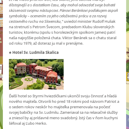
dôstojnejší a s dostatkom času, aby mohol odovzdať svoje bohaté
skúsenosti svojmu nástupcovi. Pánovi Beránkovi poďakujem aspoň
symbolicky – ocenením za jeho celoživotnú prácu a za rozvoj
cestovného ruchu na Slovensku,“
uviedol minister Rudolf Huliak
na stretnutí s Petrom Švecom, predsedom Klubu slovenských
turistov, ktorému (spolu s horolezeckým spolkom James) patrí
naša najvyššie položená chata. Viktor Beránek sa o chatu staral
od roku 1979, až doteraz ju mal v prenájme.
♣
Hotel Sv. Ludmila Skalica
Ďalší hotel so štyrmi hviezdičkami ukončil svoju činnosť a hľadá
nového majiteľa. Otvorili ho pred 18 rokmi pod názvom Patriot a
o sedem rokov neskôr ho majiteľka premenovala na počesť
svojej babičky na Sv. Ludmilu. Zameriaval sa na relaxačné služby
a zniesol by aj prídavné meno svadobný. Istý čas v ňom kuchyni
šéfoval aj Ľubo Herko.