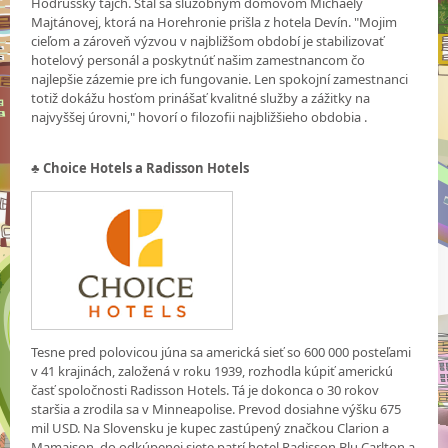
Hodrušský tajch. Stal sa služobným domovom Michaely
Majtánovej, ktorá na Horehronie prišla z hotela Devín. "Mojim
cieľom a zároveň výzvou v najbližšom období je stabilizovať
hotelový personál a poskytnúť našim zamestnancom čo
najlepšie zázemie pre ich fungovanie. Len spokojní zamestnanci
totiž dokážu hosťom prinášať kvalitné služby a zážitky na
najvyššej úrovni," hovorí o filozofii najbližšieho obdobia .
♣
Choice Hotels a Radisson Hotels
Tesne pred polovicou júna sa americká sieť so 600 000 posteľami
v 41 krajinách, založená v roku 1939, rozhodla kúpiť americkú
časť spoločnosti Radisson Hotels. Tá je dokonca o 30 rokov
staršia a zrodila sa v Minneapolise. Prevod dosiahne výšku 675
mil USD. Na Slovensku je kupec zastúpený značkou Clarion a
Mamaison, do odkúpenej siete patrí hotel Radisson Blu Carlton a