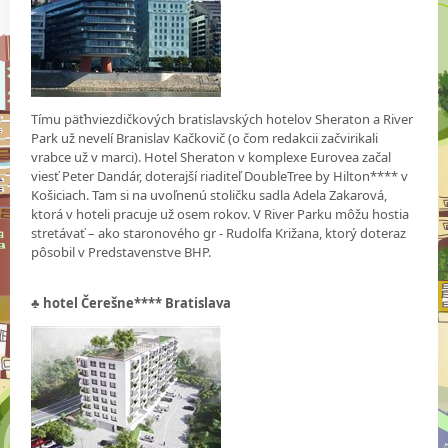
Tímu päťhviezdičkových bratislavských hotelov Sheraton a River
Park už nevelí Branislav Kačkovič (o čom redakcii začvirikali
vrabce už v marci). Hotel Sheraton v komplexe Eurovea začal
viesť Peter Dandár, doterajší riaditeľ DoubleTree by Hilton**** v
Košiciach. Tam si na uvoľnenú stoličku sadla Adela Zakarová,
ktorá v hoteli pracuje už osem rokov. V River Parku môžu hostia
stretávať – ako staronového gr - Rudolfa Križana, ktorý doteraz
pôsobil v Predstavenstve BHP.
♣
hotel Čerešne**** Bratislava