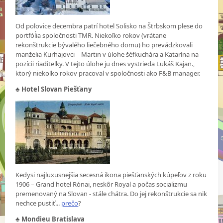
Od polovice decembra patrí hotel Solisko na Štrbskom plese do
portfóĺia spoločnosti TMR. Niekoľko rokov (vrátane
rekonštrukcie bývalého liečebného domu) ho prevádzkovali
manželia Kurhajovci – Martin v úlohe šéfkuchára a Katarína na
pozícii riaditeľky. V tejto úlohe ju dnes vystrieda Lukáš Kajan.,
ktorý niekoľko rokov pracoval v spoločnosti ako F&B manager.
♣
Hotel Slovan Piešťany
Kedysi najluxusnejšia secesná ikona piešťanských kúpeľov z roku
1906 – Grand hotel Rónai, neskôr Royal a počas socializmu
premenovaný na Slovan - stále chátra. Do jej rekonštrukcie sa nik
nechce pustiť...
prečo
?
♣
Mondieu Bratislava