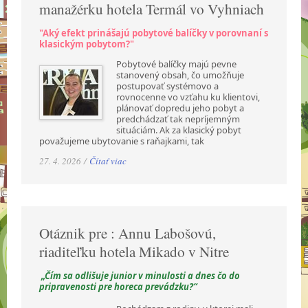
manažérku hotela Termál vo Vyhniach
"Aký efekt prinášajú pobytové balíčky v porovnaní s
klasickým pobytom?"
Pobytové balíčky majú pevne
stanovený obsah, čo umožňuje
postupovať systémovo a
rovnocenne vo vzťahu ku klientovi,
plánovať dopredu jeho pobyt a
predchádzať tak nepríjemným
situáciám. Ak za klasický pobyt
považujeme ubytovanie s raňajkami, tak
27. 4. 2026 /
Čítať viac
Otáznik pre : Annu Labošovú,
riaditeľku hotela Mikado v Nitre
„Čím sa odlišuje junior v minulosti a dnes čo do
pripravenosti pre horeca prevádzku?“