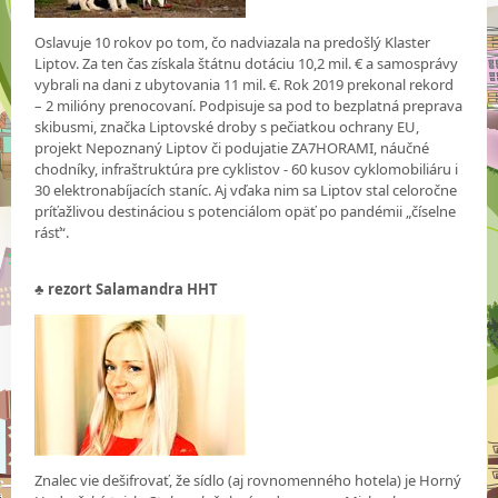
Oslavuje 10 rokov po tom, čo nadviazala na predošlý Klaster
Liptov. Za ten čas získala štátnu dotáciu 10,2 mil. € a samosprávy
vybrali na dani z ubytovania 11 mil. €. Rok 2019 prekonal rekord
– 2 milióny prenocovaní. Podpisuje sa pod to bezplatná preprava
skibusmi, značka Liptovské droby s pečiatkou ochrany EU,
projekt Nepoznaný Liptov či podujatie ZA7HORAMI, náučné
chodníky, infraštruktúra pre cyklistov - 60 kusov cyklomobiliáru i
30 elektronabíjacích staníc. Aj vďaka nim sa Liptov stal celoročne
príťažlivou destináciou s potenciálom opäť po pandémii „číselne
rásť“.
♣
rezort Salamandra HHT
Znalec vie dešifrovať, že sídlo (aj rovnomenného hotela) je Horný