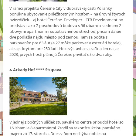
V rámci projektu Čerešne City v dúbravskej časti Polianky
ponúkne ubytovanie príležitostným hosťom – na úrovni štyroch
hviezdičiek – aj hotel Čerešne. Developer – ITB Development ho
predstavil ako 7-poschodovú budovu s 96 izbami a siedmimi 2-
izbovými apartmánmi so zatrávnenou strechou, pričom ďalšie
dve podlažia nájdu miesto pod zemou. Tam sa počíta s
parkovaním pre 63 áut (a 27 môže parkovať v exteriéri hotela) ,
ale aj s krytom pre 250 ľudí. Hoci výstavba sa začína len na jar
2023, prvých hostí plánujú Čerešne privítať už o dva roky.
♣
Arkady Hof **** Stupava
V jednej z bočných uličiek stupavského centra pribudol hotel so
16 izbami a 8 apartmánmi. Zrodil sa rekonštrukciou panského
majera zo 17. storočia. Dnes v ňom nechýba noblesná