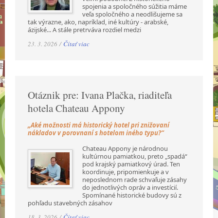
spojenia a spoločného súžitia máme
veľa spoločného a neodlišujeme sa
tak výrazne, ako, napríklad, iné kultúry - arabské,
ázijské... A stále pretrváva rozdiel medzi
23. 3. 2026 /
Čítať viac
Otáznik pre: Ivana Plačka, riaditeľa
hotela Chateau Appony
„Aké možnosti má historický hotel pri znižovaní
nákladov v porovnaní s hotelom iného typu?“
Chateau Appony je národnou
kultúrnou pamiatkou, preto „spadá“
pod krajský pamiatkový úrad. Ten
koordinuje, pripomienkuje a v
neposlednom rade schvaľuje zásahy
do jednotlivých opráv a investícií.
Spomínané historické budovy sú z
pohľadu stavebných zásahov
18. 3. 2026 /
Čítať viac