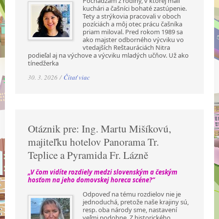
Pochádzam z rodiny, v ktorej mali
kuchári a čašníci bohaté zastúpenie.
Tety a strýkovia pracovali v oboch
pozíciách a môj otec prácu čašníka
priam miloval. Pred rokom 1989 sa
ako majster odborného výcviku vo
vtedajších Reštauráciách Nitra
podieľal aj na výchove a výcviku mladých učňov. Už ako
tínedžerka
30. 3. 2026 /
Čítať viac
Otáznik pre: Ing. Martu Mišíkovú,
majiteľku hotelov Panorama Tr.
Teplice a Pyramida Fr. Lázně
„V čom vidíte rozdiely medzi slovenským a českým
hosťom na jeho domovskej horeca scéne?“
Odpoveď na tému rozdielov nie je
jednoduchá, pretože naše krajiny sú,
resp. oba národy sme, nastavení
veľmi podobne. Z historického