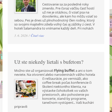
Cestovanie sa za posledné roky
zmenilo. Pre čoraz väčšiu časť hostí
už nie je otázkou, či vziať psa na
dovolenku, ale kam ho môžu vziať so
sebou. Pes je dnes už plnohodnotný člen rodiny, ktorý
so svojimi majiteľmi zdieľa voľný čas aj zážitky z ciest. V
hoteli Salamandra to vnímame každý deň. Pri nohách
3. 6. 2026 /
Čítať viac
Už ste niekedy lietali s bufetom?
Možno ste už organizovali
Flying buffet
a ani o tom
neviete. Na otvorení alebo narodeninách
vášho hotela
či reštaurácie, po vernisáži, ako
coffee break počas konferencie či
školení niektorého klienta, na
výstavke čohokoľvek vo vašich
priestoroch, ako pohostenie po
koncerte, stand-by programe,
tanečnom vystúpení... Vaši kuchári
pripravili