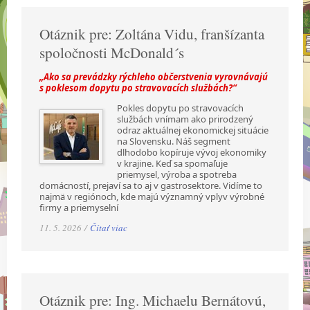
Otáznik pre: Zoltána Vidu, franšízanta
spoločnosti McDonald´s
„Ako sa prevádzky rýchleho občerstvenia vyrovnávajú
s poklesom dopytu po stravovacích službách?“
Pokles dopytu po stravovacích
službách vnímam ako prirodzený
odraz aktuálnej ekonomickej situácie
na Slovensku. Náš segment
dlhodobo kopíruje vývoj ekonomiky
v krajine. Keď sa spomaľuje
priemysel, výroba a spotreba
domácností, prejaví sa to aj v gastrosektore. Vidíme to
najmä v regiónoch, kde majú významný vplyv výrobné
firmy a priemyselní
11. 5. 2026 /
Čítať viac
Otáznik pre: Ing. Michaelu Bernátovú,