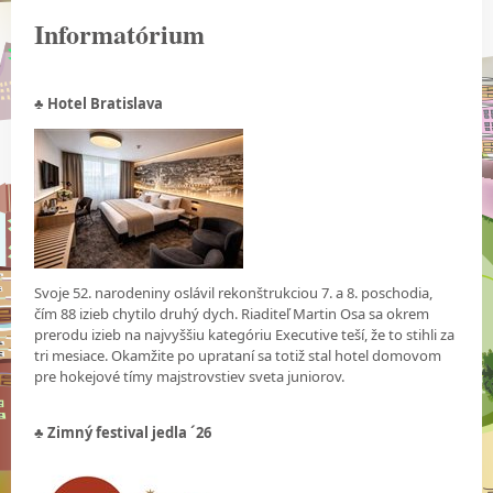
Informatórium
♣ Hotel Bratislava
Svoje 52. narodeniny oslávil rekonštrukciou 7. a 8. poschodia,
čím 88 izieb chytilo druhý dych. Riaditeľ Martin Osa sa okrem
prerodu izieb na najvyššiu kategóriu Executive teší, že to stihli za
tri mesiace. Okamžite po uprataní sa totiž stal hotel domovom
pre hokejové tímy majstrovstiev sveta juniorov.
♣ Zimný festival jedla ´26