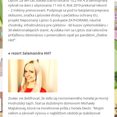
Liptov. Za ten čas získala štátnu dotáciu 10,2 mil. € a samosprávy
vybrali na dani z ubytovania 11 mil. €. Rok 2019 prekonal rekord
– 2 milióny prenocovaní. Podpisuje sa pod to bezplatná preprava
skibusmi, značka Liptovské droby s pečiatkou ochrany EU,
projekt Nepoznaný Liptov či podujatie ZA7HORAMI, náučné
chodníky, infraštruktúra pre cyklistov - 60 kusov cyklomobiliáru i
30 elektronabíjacích staníc. Aj vďaka nim sa Liptov stal celoročne
príťažlivou destináciou s potenciálom opäť po pandémii „číselne
rásť“.
♣
rezort Salamandra HHT
Znalec vie dešifrovať, že sídlo (aj rovnomenného hotela) je Horný
Hodrušský tajch. Stal sa služobným domovom Michaely
Majtánovej, ktorá na Horehronie prišla z hotela Devín. "Mojim
cieľom a zároveň výzvou v najbližšom období je stabilizovať