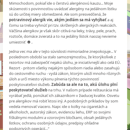
Mimochodom, pokiaľ ide o čerstvú alergénovú kauzu... Moje
skúsenosti s povinnosťou uvádzať alergény na jedálnom lístku
sú do určitej miery obmedzené. Ale som presvedčená, že
potravinový alergik vie, akým jedlám sa má vyhýbať
a aj
čomu sa treba vyhnúť pri tzv. skrížených alergických reakciách.
Väčšina alergikov je však skôr citlivá na lieky, trávy, pele, prach,
roztoče, domáce zvieratá a to na jedálny lístok naozaj nevieme
☻.
umiestniť
Jedna vec ma ale v tejto súvislosti mimoriadne znepokojuje... V
poslednom období sa stalo samozrejmosťou, že ktorýkoľvek z
rezortov má zabezpečiť nejakú úlohu, je iniciatívnejší ako celá EÚ.
Rezort - pritom všetky nejakým spôsobom riadia alebo zasahujú
do cestovného ruchu - vydá zákon, ktorým uloží mnoho rôznych
úloh a určí miesto výkonu plnenia týchto povinností
poskytovateľovi služieb.
Zabúda sa ale na to, akú úlohu plní
poskytovateľ služieb
na trhu. V našom prípade reštaurácia má
vyrábať jedlá, ponúkať ich zákazníkom v žiaducej kvalite. Osvetu
pre alergikov má robiť ktosi iný. A podobných príkladov by som
vedela menovať viacero. Napr. ide o kolky na cigaretách a
alkoholoch, autorský zákon, evidenciu liehu, ERP so svojimi
fiškálnymi modulmi a vzorovými bločkami, obsah jedálnych
lístkov, ochranu osobných údajov, predpisy ohľadne
podozrivých operácií…“