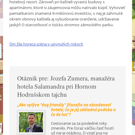
hotelový rezort. Zároveň pri kaštieli vyrastú budovy s
apartmánmi, ktoré si záujemcovia môžu natrvalo kúpiť. Vyhovieť
pamiatkarom znamená 9-miliónovú investíciu, v nej je zahrnuté
okrem obnovy kaštieľa aj vybudovanie oranžerie, udržiavanie
jaskýň či starostlivosť o tisícku stromov zámockého parku.
čím žila horeca scéna v upynulých rokoch
Otáznik pre: Jozefa Zumera, manažéra
hotela Salamandra pri Hornom
Hodrušskom tajchu
„Ako vplýva “dog friendly“ filozofia na obsadenosť
hotela; čo je jej základná podoba a
čo de lux“?
Cestovanie sa za posledné roky
zmenilo. Pre čoraz väčšiu časť hostí
už nie je otázkou, či vziať psa na