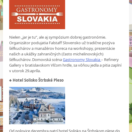
Nielen „jar je tu“, ale aj sympózium dobrej gastronómie.
Organizátor podujatia Falstaff Slovensko už tradične pozýva
šéfkuchárov a manažérov horeca na workshopy, prezentácie
našich a ukážky zahraničných (často michelinovských)
šéfkuchárov. Domovská scéna
Gastronomy Slovakia
– Refinery
Gallery v bratislavskom Vlčom hrdle, sa vôňou jedla a pitia zaplní
v utorok 29.apríla.
♣ Hotel Solisko Štrbské Pleso
Od polovice decembra patrí hotel Solisko na Štrbskom plese do