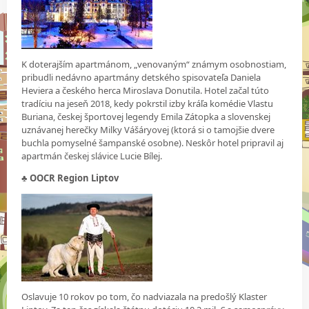
K doterajším apartmánom, „venovaným“ známym osobnostiam,
pribudli nedávno apartmány detského spisovateľa Daniela
Heviera a českého herca Miroslava Donutila. Hotel začal túto
tradíciu na jeseň 2018, kedy pokrstil izby kráľa komédie Vlastu
Buriana, českej športovej legendy Emila Zátopka a slovenskej
uznávanej herečky Milky Vášáryovej (ktorá si o tamojšie dvere
buchla pomyselné šampanské osobne). Neskôr hotel pripravil aj
apartmán českej slávice Lucie Bílej.
♣ OOCR Region Liptov
Oslavuje 10 rokov po tom, čo nadviazala na predošlý Klaster