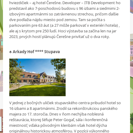
hviezdičiek – aj hotel Čerešne. Developer – ITB Development ho
predstavil ako 7-poschodovú budovu s 96 izbami a siedmimi 2-
izbovými apartmánmi so zatrávnenou strechou, pričom ďalšie
dve podlažia nájdu miesto pod zemou. Tam sa počíta s
parkovaním pre 63 áut (a 27 môže parkovať v exteriéri hotela) ,
ale aj s krytom pre 250 ľudí. Hoci výstavba sa začína len na jar
2023, prvých hostí plánujú Čerešne privítať už o dva roky.
♣
Arkady Hof **** Stupava
V jednej z bočných uličiek stupavského centra pribudol hotel so
16 izbami a 8 apartmánmi. Zrodil sa rekonštrukciou panského
majera zo 17. storočia. Dnes v ňom nechýba noblesná
reštaurácia, ktorej šéfuje Peter Gogaľ, sála i konferenčná
miestnosť; vďaka pôvodným klenbám však hotel dýcha
originálnou historickou atmosférou. V pozícii výkonného