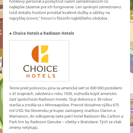
hotelový personál a poskytnúť našim zamestnancom čo
najlepšie zázemie pre ich fungovanie. Len spokojní zamestnanci
totiž dokážu hosťom prinášať kvalitné služby a zážitky na
najvyššej úrovni," hovorí o filozofii najbližšieho obdobia .
♣
Choice Hotels a Radisson Hotels
Tesne pred polovicou júna sa americká sieť so 600 000 posteľami
v 41 krajinách, založená v roku 1939, rozhodla kúpiť americkú
časť spoločnosti Radisson Hotels. Tá je dokonca o 30 rokov
staršia a zrodila sa v Minneapolise. Prevod dosiahne výšku 675
mil USD. Na Slovensku je kupec zastúpený značkou Clarion a
Mamaison, do odkúpenej siete patrí hotel Radisson Blu Carlton a
Park Inn by Radisson Danube – všetky v Bratislave. Tých sa však
zmeny netýkajú.