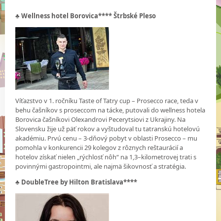
♣ Wellness hotel Borovica**** Štrbské Pleso
Víťazstvo v 1. ročníku Taste of Tatry cup – Prosecco race, teda v
behu čašníkov s proseccom na tácke, putovali do wellness hotela
Borovica čašníkovi Olexandrovi Pecerytsiovi z Ukrajiny. Na
Slovensku žije už päť rokov a vyštudoval tu tatranskú hotelovú
akadémiu. Prvú cenu – 3-dňový pobyt v oblasti Prosecco – mu
pomohla v konkurencii 29 kolegov z rôznych reštaurácií a
hotelov získať nielen „rýchlosť nôh“ na 1,3–kilometrovej trati s
povinnými gastropointmi, ale najmä šikovnosť a stratégia.
♣ DoubleTree by Hilton Bratislava****