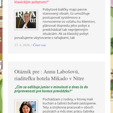
klasickým pobytom?"
Pobytové balíčky majú pevne
stanovený obsah, čo umožňuje
postupovať systémovo a
rovnocenne vo vzťahu ku klientovi,
plánovať dopredu jeho pobyt a
predchádzať tak nepríjemným
situáciám. Ak za klasický pobyt
považujeme ubytovanie s raňajkami, tak
27. 4. 2026 /
Čítať viac
Otáznik pre : Annu Labošovú,
riaditeľku hotela Mikado v Nitre
„Čím sa odlišuje junior v minulosti a dnes čo do
pripravenosti pre horeca prevádzku?“
Pochádzam z rodiny, v ktorej mali
kuchári a čašníci bohaté zastúpenie.
Tety a strýkovia pracovali v oboch
pozíciách a môj otec prácu čašníka