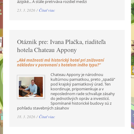
ázijské... A stále pretrváva rozdiel medzi
23. 3. 2026 /
Čítať viac
Otáznik pre: Ivana Plačka, riaditeľa
hotela Chateau Appony
„Aké možnosti má historický hotel pri znižovaní
nákladov v porovnaní s hotelom iného typu?“
Chateau Appony je národnou
kultúrnou pamiatkou, preto „spadá“
pod krajský pamiatkový úrad. Ten
koordinuje, pripomienkuje a v
neposlednom rade schvaľuje zásahy
do jednotlivých opráv a investícií.
Spomínané historické budovy sú z
pohľadu stavebných zásahov
18. 3. 2026 /
Čítať viac