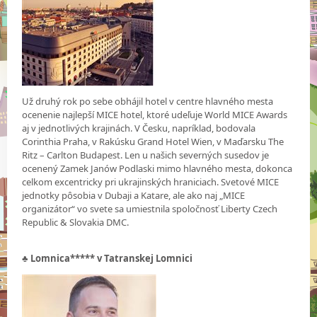
Už druhý rok po sebe obhájil hotel v centre hlavného mesta
ocenenie najlepší MICE hotel, ktoré udeľuje World MICE Awards
aj v jednotlivých krajinách. V Česku, napríklad, bodovala
Corinthia Praha, v Rakúsku Grand Hotel Wien, v Maďarsku The
Ritz – Carlton Budapest. Len u našich severných susedov je
ocenený Zamek Janów Podlaski mimo hlavného mesta, dokonca
celkom excentricky pri ukrajinských hraniciach. Svetové MICE
jednotky pôsobia v Dubaji a Katare, ale ako naj „MICE
organizátor“ vo svete sa umiestnila spoločnosť Liberty Czech
Republic & Slovakia DMC.
♣
Lomnica***** v Tatranskej Lomnici