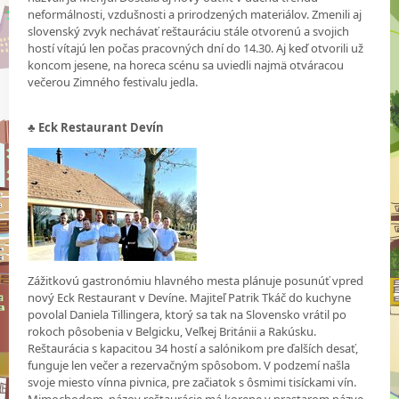
neformálnosti, vzdušnosti a prirodzených materiálov. Zmenili aj
slovenský zvyk nechávať reštauráciu stále otvorenú a svojich
hostí vítajú len počas pracovných dní do 14.30. Aj keď otvorili už
koncom jesene, na horeca scénu sa uviedli najmä otváracou
večerou Zimného festivalu jedla.
♣
Eck Restaurant Devín
Zážitkovú gastronómiu hlavného mesta plánuje posunúť vpred
nový Eck Restaurant v Devíne. Majiteľ Patrik Tkáč do kuchyne
povolal Daniela Tillingera, ktorý sa tak na Slovensko vrátil po
rokoch pôsobenia v Belgicku, Veľkej Británii a Rakúsku.
Reštaurácia s kapacitou 34 hostí a salónikom pre ďalších desať,
funguje len večer a rezervačným spôsobom. V podzemí našla
svoje miesto vínna pivnica, pre začiatok s ôsmimi tisíckami vín.
Mimochodom, názov reštaurácie má korene v prastarom názve