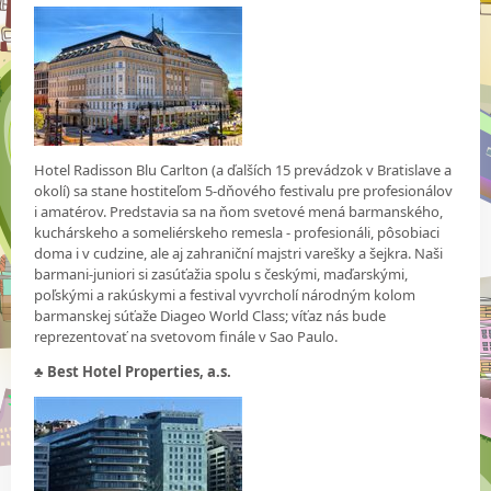
Hotel Radisson Blu Carlton (a ďalších 15 prevádzok v Bratislave a
okolí) sa stane hostiteľom 5-dňového festivalu pre profesionálov
i amatérov. Predstavia sa na ňom svetové mená barmanského,
kuchárskeho a someliérskeho remesla - profesionáli, pôsobiaci
doma i v cudzine, ale aj zahraniční majstri varešky a šejkra. Naši
barmani-juniori si zasúťažia spolu s českými, maďarskými,
poľskými a rakúskymi a festival vyvrcholí národným kolom
barmanskej súťaže Diageo World Class; víťaz nás bude
reprezentovať na svetovom finále v Sao Paulo.
♣
Best Hotel Properties, a.s.