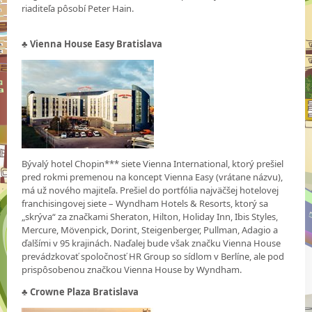
riaditeľa pôsobí Peter Hain.
♣ Vienna House Easy Bratislava
Bývalý hotel Chopin*** siete Vienna International, ktorý prešiel
pred rokmi premenou na koncept Vienna Easy (vrátane názvu),
má už nového majiteľa. Prešiel do portfólia najväčšej hotelovej
franchisingovej siete – Wyndham Hotels & Resorts, ktorý sa
„skrýva“ za značkami Sheraton, Hilton, Holiday Inn, Ibis Styles,
Mercure, Mövenpick, Dorint, Steigenberger, Pullman, Adagio a
ďalšími v 95 krajinách. Naďalej bude však značku Vienna House
prevádzkovať spoločnosť HR Group so sídlom v Berlíne, ale pod
prispôsobenou značkou Vienna House by Wyndham.
♣ Crowne Plaza Bratislava