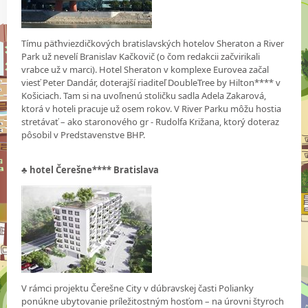
Tímu päťhviezdičkových bratislavských hotelov Sheraton a River
Park už nevelí Branislav Kačkovič (o čom redakcii začvirikali
vrabce už v marci). Hotel Sheraton v komplexe Eurovea začal
viesť Peter Dandár, doterajší riaditeľ DoubleTree by Hilton**** v
Košiciach. Tam si na uvoľnenú stoličku sadla Adela Zakarová,
ktorá v hoteli pracuje už osem rokov. V River Parku môžu hostia
stretávať – ako staronového gr - Rudolfa Križana, ktorý doteraz
pôsobil v Predstavenstve BHP.
♣
hotel Čerešne**** Bratislava
V rámci projektu Čerešne City v dúbravskej časti Polianky
ponúkne ubytovanie príležitostným hosťom – na úrovni štyroch