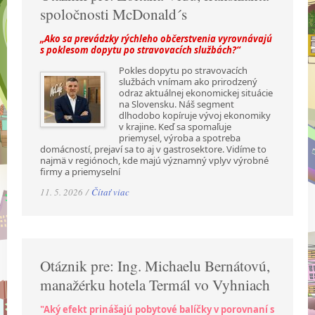
spoločnosti McDonald´s
„Ako sa prevádzky rýchleho občerstvenia vyrovnávajú
s poklesom dopytu po stravovacích službách?“
Pokles dopytu po stravovacích
službách vnímam ako prirodzený
odraz aktuálnej ekonomickej situácie
na Slovensku. Náš segment
dlhodobo kopíruje vývoj ekonomiky
v krajine. Keď sa spomaľuje
priemysel, výroba a spotreba
domácností, prejaví sa to aj v gastrosektore. Vidíme to
najmä v regiónoch, kde majú významný vplyv výrobné
firmy a priemyselní
11. 5. 2026 /
Čítať viac
Otáznik pre: Ing. Michaelu Bernátovú,
manažérku hotela Termál vo Vyhniach
"Aký efekt prinášajú pobytové balíčky v porovnaní s