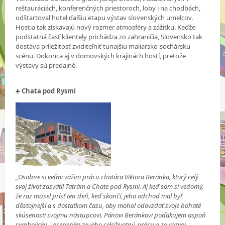
reštauráciách, konferenčných priestoroch, loby i na chodbách,
odštartoval hotel ďalšiu etapu výstav slovenských umelcov.
Hostia tak získavajú nový rozmer atmosféry a zážitku. Keďže
podstatná časť klientely prichádza zo zahraničia, Slovensko tak
dostáva príležitosť zviditeľniť tunajšiu maliarsko-sochársku
scénu. Dokonca aj v domovských krajinách hostí, pretože
výstavy sú predajné.
♣ Chata pod Rysmi
„Osobne si veľmi vážim prácu chatára Viktora Beránka, ktorý celý
svoj život zasvätil Tatrám a Chate pod Rysmi. Aj keď som si vedomý,
že raz musel prísť ten deň, keď skončí, jeho odchod mal byť
dôstojnejší a s dostatkom času, aby mohol odovzdať svoje bohaté
skúsenosti svojmu nástupcovi. Pánovi Beránkovi poďakujem aspoň
symbolicky – ocenením za jeho celoživotnú prácu a za rozvoj