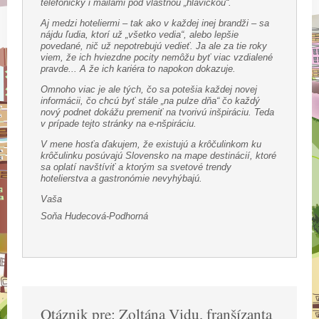
telefonicky i mailami pod vlastnou „hlavičkou“.
Aj medzi hoteliermi – tak ako v každej inej brandži – sa
nájdu ľudia, ktorí už „všetko vedia“, alebo lepšie
povedané, nič už nepotrebujú vedieť. Ja ale za tie roky
viem, že ich hviezdne pocity nemôžu byť viac vzdialené
pravde... A že ich kariéra to napokon dokazuje.
Omnoho viac je ale tých, čo sa potešia každej novej
informácii, čo chcú byť stále „na pulze dňa“ čo každý
nový podnet dokážu premeniť na tvorivú inšpiráciu. Teda
v prípade tejto stránky na e-nšpiráciu.
V mene hosťa ďakujem, že existujú a krôčulinkom ku
krôčulinku posúvajú Slovensko na mape destinácií, ktoré
sa oplatí navštíviť a ktorým sa svetové trendy
hotelierstva a gastronómie nevyhýbajú.
Vaša
Soňa Hudecová-Podhorná
Otáznik pre: Zoltána Vidu, franšízanta