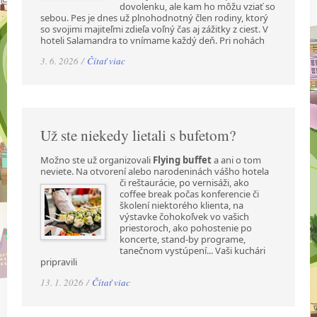
dovolenku, ale kam ho môžu vziať so
sebou. Pes je dnes už plnohodnotný člen rodiny, ktorý
so svojimi majiteľmi zdieľa voľný čas aj zážitky z ciest. V
hoteli Salamandra to vnímame každý deň. Pri nohách
3. 6. 2026 /
Čítať viac
Už ste niekedy lietali s bufetom?
Možno ste už organizovali
Flying buffet
a ani o tom
neviete. Na otvorení alebo narodeninách
vášho hotela
či reštaurácie, po vernisáži, ako
coffee break počas konferencie či
školení niektorého klienta, na
výstavke čohokoľvek vo vašich
priestoroch, ako pohostenie po
koncerte, stand-by programe,
tanečnom vystúpení... Vaši kuchári
pripravili
13. 1. 2026 /
Čítať viac