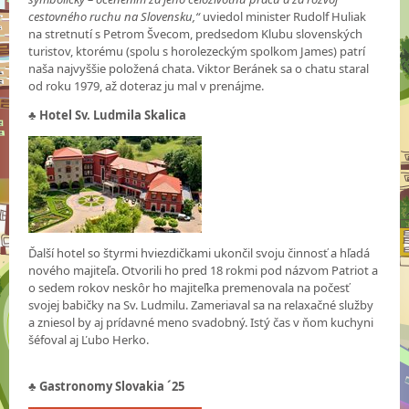
cestovného ruchu na Slovensku,“
uviedol minister Rudolf Huliak
na stretnutí s Petrom Švecom, predsedom Klubu slovenských
turistov, ktorému (spolu s horolezeckým spolkom James) patrí
naša najvyššie položená chata. Viktor Beránek sa o chatu staral
od roku 1979, až doteraz ju mal v prenájme.
♣
Hotel Sv. Ludmila Skalica
Ďalší hotel so štyrmi hviezdičkami ukončil svoju činnosť a hľadá
nového majiteľa. Otvorili ho pred 18 rokmi pod názvom Patriot a
o sedem rokov neskôr ho majiteľka premenovala na počesť
svojej babičky na Sv. Ludmilu. Zameriaval sa na relaxačné služby
a zniesol by aj prídavné meno svadobný. Istý čas v ňom kuchyni
šéfoval aj Ľubo Herko.
♣
Gastronomy Slovakia ´25