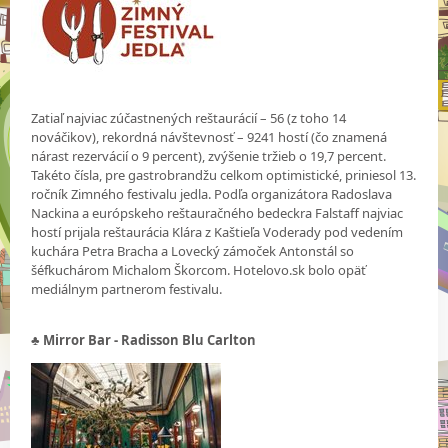
Zatiaľ najviac zúčastnených reštaurácií – 56 (z toho 14
nováčikov), rekordná návštevnosť – 9241 hostí (čo znamená
nárast rezervácií o 9 percent), zvýšenie tržieb o 19,7 percent.
Takéto čísla, pre gastrobrandžu celkom optimistické, priniesol 13.
ročník Zimného festivalu jedla. Podľa organizátora Radoslava
Nackina a európskeho reštauračného bedeckra Falstaff najviac
hostí prijala reštaurácia Klára z Kaštieľa Voderady pod vedením
kuchára Petra Bracha a Lovecký zámoček Antonstál so
šéfkuchárom Michalom Škorcom. Hotelovo.sk bolo opäť
mediálnym partnerom festivalu.
♣ Mirror Bar - Radisson Blu Carlton