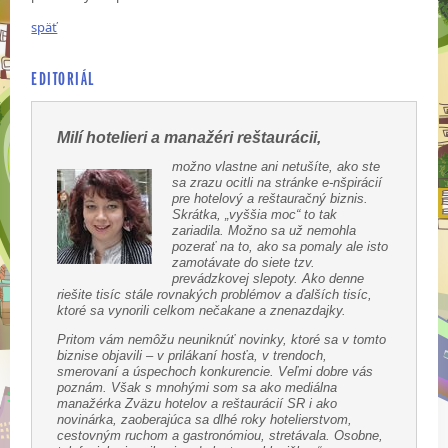
späť
EDITORIÁL
Milí hotelieri a manažéri reštaurácii,
možno vlastne ani netušíte, ako ste
sa zrazu ocitli na stránke e-nšpirácií
pre hotelový a reštauračný biznis.
Skrátka, „vyššia moc“ to tak
zariadila. Možno sa už nemohla
pozerať na to, ako sa pomaly ale isto
zamotávate do siete tzv.
prevádzkovej slepoty. Ako denne
riešite tisíc stále rovnakých problémov a ďalších tisíc,
ktoré sa vynorili celkom nečakane a znenazdajky.
Pritom vám nemôžu neuniknúť novinky, ktoré sa v tomto
biznise objavili – v prilákaní hosťa, v trendoch,
smerovaní a úspechoch konkurencie. Veľmi dobre vás
poznám. Však s mnohými som sa ako mediálna
manažérka Zväzu hotelov a reštaurácií SR i ako
novinárka, zaoberajúca sa dlhé roky hotelierstvom,
cestovným ruchom a gastronómiou, stretávala. Osobne,