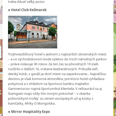
treba dávať veľký pozor.
♣
Hotel Club Kežmarok
Trojhviezdičkový hotel v jednom z najstarších slovenských miest
– a vo východiskovom bode výletov do troch národných parkov
– práve oslavuje 30 rokov. Za ten čas sa pôvodných 19 izieb
rozšírilo o ďalších 16, vrátane bezbariérových. Pribudla wifi,
detský kútik, v garáži je dosť miest na zaparkovanie... Najväčšou
devízou je však komorná atmosféra, pre ktorú hotel vyhľadáva
pobytová a s ohľadom na športovú kariéru majiteľov
Gantnerovcov najmä športumilná klientela. V reštaurácií sa aj
štamgasti majú vždy čím novým pokochať – v zbierke
poľovníckych trofejí sú okrem európskych už aj kúsky z
Kamčatky, Afriky či Mongolska.
♣
Mirror Hospitality Expo