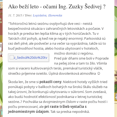
Ako beží leto - očami Ing. Zuzky Šedivej ?
31. 7. 2015 / Témy:
Legislatíva
,
Ekonomika
"Tohtoročnú letnú sezónu ovplyvňujú dve veci - neistá
bezpečnostná situácia v zahraničných letoviskách a počasie. V
horách je predsa len lepšia klíma aj v tých horúčavách. Tu v
Tatrách cítiť pohyb, aj keď nie je nejaký enormný. Parkoviská sú
cez deň plné, ale podvečer a na večer sa vyprázdnia, takže sú to
buď jednodňoví hostia, alebo hostia ubytovaní v hoteloch,
možno
domáci z regiónu.
Pred pár dňami sme boli v Poprade
na pešej zóne a tam to žilo. Všimla
som si viacero kultivovaných terás, premával turistický vláčik,
☺
slniečko príjemne svietilo. Úplná dovolenková atmosféra
Škoda len, že sme si
pokazili ceny
. Niektoré hotely vyšších tried
ponúkajú pobyty v balíkoch bohatých na širokú škálu služieb na
takej úrovni, že konkurujú ubytovaniu v súkromí. Som zvedavá,
ako budú hodnotiť efektívnosť podnikania v letnej turistickej
sezóne..? Pochvália sa dvojmiestnym číslom v raste počtu hostí i
počtu prenocovaní, ale
pri raste tržieb vystačia s
jednomiestnym údajom
. Tak sa predsa nepodniká.