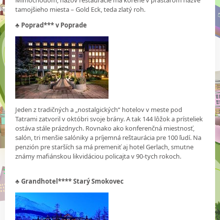
tamojšieho miesta – Gold Eck, teda zlatý roh.
♣
Poprad*** v Poprade
Jeden z tradičných a „nostalgických“ hotelov v meste pod
Tatrami zatvoril v októbri svoje brány. A tak 144 lôžok a prísteliek
ostáva stále prázdnych. Rovnako ako konferenčná miestnosť,
salón, tri menšie salóniky a príjemná reštaurácia pre 100 ľudí. Na
penzión pre starších sa má premeniť aj hotel Gerlach, smutne
známy mafiánskou likvidáciou policajta v 90-tych rokoch.
♣
Grandhotel**** Starý Smokovec