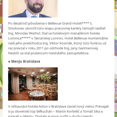
Po desaťročí pôsobenia v Bellevue Grand Hoteli**** S.
Smokovec ukončil túto etapu pracovnej kariéry tamojší riaditeľ
Ing. Miroslav Warhol. Stal sa hotelovým manažérom hotela
Lomnica***** v Tatranskej Lomnici. Hotel Bellevue momentálne
riadi jeho predchodca Ing. Viktor Kosmák, ktorý túto funkciu už
raz prevzal v roku 2011 po odchode Ing. Jany Gantnerovej.
Neskôr sa stal poslancom mestského zastupiteľstva.
♣
MenJu Bratislava
V reštaurácii hotela Aston v Bratislave zavial nový vietor. Prenajali
si ju slovenskí top šéfkuchári – Martin Korbelič a Tomáš Sika a
nazvali ju MenJu. Dostala aj nový outfit v duchu trendu