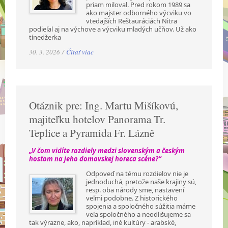
priam miloval. Pred rokom 1989 sa
ako majster odborného výcviku vo
vtedajších Reštauráciách Nitra
podieľal aj na výchove a výcviku mladých učňov. Už ako
tínedžerka
30. 3. 2026 /
Čítať viac
Otáznik pre: Ing. Martu Mišíkovú,
majiteľku hotelov Panorama Tr.
Teplice a Pyramida Fr. Lázně
„V čom vidíte rozdiely medzi slovenským a českým
hosťom na jeho domovskej horeca scéne?“
Odpoveď na tému rozdielov nie je
jednoduchá, pretože naše krajiny sú,
resp. oba národy sme, nastavení
veľmi podobne. Z historického
spojenia a spoločného súžitia máme
veľa spoločného a neodlišujeme sa
tak výrazne, ako, napríklad, iné kultúry - arabské,