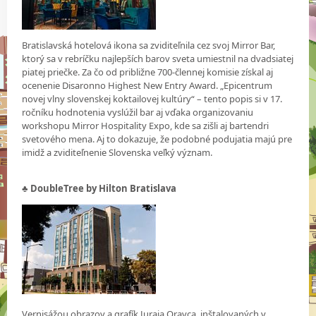
Bratislavská hotelová ikona sa zviditeľnila cez svoj Mirror Bar,
ktorý sa v rebríčku najlepších barov sveta umiestnil na dvadsiatej
piatej priečke. Za čo od približne 700-člennej komisie získal aj
ocenenie Disaronno Highest New Entry Award. „Epicentrum
novej vlny slovenskej koktailovej kultúry“ – tento popis si v 17.
ročníku hodnotenia vyslúžil bar aj vďaka organizovaniu
workshopu Mirror Hospitality Expo, kde sa zišli aj bartendri
svetového mena. Aj to dokazuje, že podobné podujatia majú pre
imidž a zviditeľnenie Slovenska veľký význam.
♣ DoubleTree by Hilton Bratislava
Vernisážou obrazov a grafík Juraja Oravca, inštalovaných v