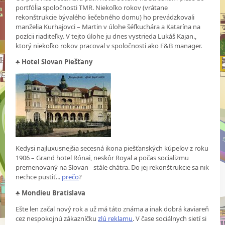
portfóĺia spoločnosti TMR. Niekoľko rokov (vrátane
rekonštrukcie bývalého liečebného domu) ho prevádzkovali
manželia Kurhajovci – Martin v úlohe šéfkuchára a Katarína na
pozícii riaditeľky. V tejto úlohe ju dnes vystrieda Lukáš Kajan.,
ktorý niekoľko rokov pracoval v spoločnosti ako F&B manager.
♣
Hotel Slovan Piešťany
Kedysi najluxusnejšia secesná ikona piešťanských kúpeľov z roku
1906 – Grand hotel Rónai, neskôr Royal a počas socializmu
premenovaný na Slovan - stále chátra. Do jej rekonštrukcie sa nik
nechce pustiť...
prečo
?
♣
Mondieu Bratislava
Ešte len začal nový rok a už má táto známa a inak dobrá kaviareň
cez nespokojnú zákazníčku
zlú reklamu
. V čase sociálnych sietí si