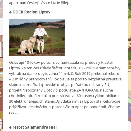
apartmán českej slávice Lucie Bílej.
♣ OOCR Region Liptov
Oslavuje 10 rokov po tom, čo nadviazala na predošlý Klaster
Liptov. Za ten čas získala štátnu dotáciu 10,2 mil. € a samosprávy
vybrali na dani z ubytovania 11 mil. €. Rok 2019 prekonal rekord
– 2 milióny prenocovaní. Podpisuje sa pod to bezplatná preprava
skibusmi, značka Liptovské droby s pečiatkou ochrany EU,
projekt Nepoznaný Liptov či podujatie ZA7HORAMI, náučné
chodníky, infraštruktúra pre cyklistov - 60 kusov cyklomobiliáru i
30 elektronabíjacích staníc. Aj vďaka nim sa Liptov stal celoročne
príťažlivou destináciou s potenciálom opäť po pandémii „číselne
rásť“.
♣
rezort Salamandra HHT