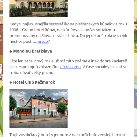
Kedysi najluxusnejšia secesná ikona piešťanských kúpeľov z roku
1906 – Grand hotel Rónai, neskôr Royal a počas socializmu
premenovaný na Slovan - stále chátra. Do jej rekonštrukcie sa nik
nechce pustiť...
prečo
?
♣
Mondieu Bratislava
Ešte len začal nový rok a už má táto známa a inak dobrá kaviareň
cez nespokojnú zákazníčku
zlú reklamu
. V čase sociálnych sietí si
treba dávať veľký pozor.
♣
Hotel Club Kežmarok
Trojhviezdičkový hotel v jednom z najstarších slovenských miest