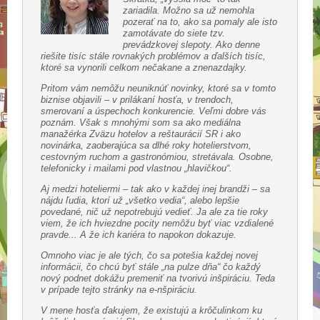
zariadila. Možno sa už nemohla
pozerať na to, ako sa pomaly ale isto
zamotávate do siete tzv.
prevádzkovej slepoty. Ako denne
riešite tisíc stále rovnakých problémov a ďalších tisíc,
ktoré sa vynorili celkom nečakane a znenazdajky.
Pritom vám nemôžu neuniknúť novinky, ktoré sa v tomto
biznise objavili – v prilákaní hosťa, v trendoch,
smerovaní a úspechoch konkurencie. Veľmi dobre vás
poznám. Však s mnohými som sa ako mediálna
manažérka Zväzu hotelov a reštaurácií SR i ako
novinárka, zaoberajúca sa dlhé roky hotelierstvom,
cestovným ruchom a gastronómiou, stretávala. Osobne,
telefonicky i mailami pod vlastnou „hlavičkou“.
Aj medzi hoteliermi – tak ako v každej inej brandži – sa
nájdu ľudia, ktorí už „všetko vedia“, alebo lepšie
povedané, nič už nepotrebujú vedieť. Ja ale za tie roky
viem, že ich hviezdne pocity nemôžu byť viac vzdialené
pravde... A že ich kariéra to napokon dokazuje.
Omnoho viac je ale tých, čo sa potešia každej novej
informácii, čo chcú byť stále „na pulze dňa“ čo každý
nový podnet dokážu premeniť na tvorivú inšpiráciu. Teda
v prípade tejto stránky na e-nšpiráciu.
V mene hosťa ďakujem, že existujú a krôčulinkom ku