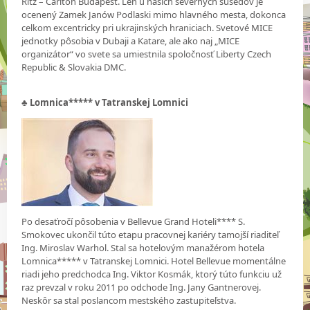
Ritz – Carlton Budapest. Len u našich severných susedov je
ocenený Zamek Janów Podlaski mimo hlavného mesta, dokonca
celkom excentricky pri ukrajinských hraniciach. Svetové MICE
jednotky pôsobia v Dubaji a Katare, ale ako naj „MICE
organizátor“ vo svete sa umiestnila spoločnosť Liberty Czech
Republic & Slovakia DMC.
♣
Lomnica***** v Tatranskej Lomnici
Po desaťročí pôsobenia v Bellevue Grand Hoteli**** S.
Smokovec ukončil túto etapu pracovnej kariéry tamojší riaditeľ
Ing. Miroslav Warhol. Stal sa hotelovým manažérom hotela
Lomnica***** v Tatranskej Lomnici. Hotel Bellevue momentálne
riadi jeho predchodca Ing. Viktor Kosmák, ktorý túto funkciu už
raz prevzal v roku 2011 po odchode Ing. Jany Gantnerovej.
Neskôr sa stal poslancom mestského zastupiteľstva.