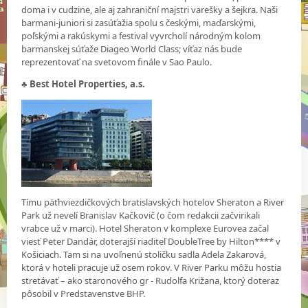
doma i v cudzine, ale aj zahraniční majstri varešky a šejkra. Naši
barmani-juniori si zasúťažia spolu s českými, maďarskými,
poľskými a rakúskymi a festival vyvrcholí národným kolom
barmanskej súťaže Diageo World Class; víťaz nás bude
reprezentovať na svetovom finále v Sao Paulo.
♣
Best Hotel Properties, a.s.
Tímu päťhviezdičkových bratislavských hotelov Sheraton a River
Park už nevelí Branislav Kačkovič (o čom redakcii začvirikali
vrabce už v marci). Hotel Sheraton v komplexe Eurovea začal
viesť Peter Dandár, doterajší riaditeľ DoubleTree by Hilton**** v
Košiciach. Tam si na uvoľnenú stoličku sadla Adela Zakarová,
ktorá v hoteli pracuje už osem rokov. V River Parku môžu hostia
stretávať – ako staronového gr - Rudolfa Križana, ktorý doteraz
pôsobil v Predstavenstve BHP.