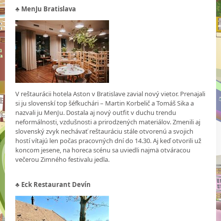
♣
MenJu Bratislava
V reštaurácii hotela Aston v Bratislave zavial nový vietor. Prenajali
si ju slovenskí top šéfkuchári – Martin Korbelič a Tomáš Sika a
nazvali ju MenJu. Dostala aj nový outfit v duchu trendu
neformálnosti, vzdušnosti a prirodzených materiálov. Zmenili aj
slovenský zvyk nechávať reštauráciu stále otvorenú a svojich
hostí vítajú len počas pracovných dní do 14.30. Aj keď otvorili už
koncom jesene, na horeca scénu sa uviedli najmä otváracou
večerou Zimného festivalu jedla.
♣
Eck Restaurant Devín