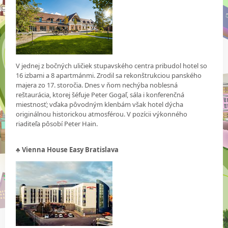
V jednej z bočných uličiek stupavského centra pribudol hotel so
16 izbami a 8 apartmánmi. Zrodil sa rekonštrukciou panského
majera zo 17. storočia. Dnes v ňom nechýba noblesná
reštaurácia, ktorej šéfuje Peter Gogaľ, sála i konferenčná
miestnosť; vďaka pôvodným klenbám však hotel dýcha
originálnou historickou atmosférou. V pozícii výkonného
riaditeľa pôsobí Peter Hain.
♣ Vienna House Easy Bratislava