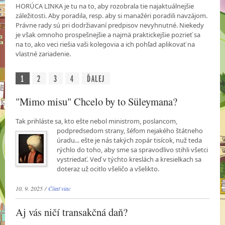
HORÚCA LINKA je tu na to, aby rozobrala tie najaktuálnejšie
záležitosti. Aby poradila, resp. aby si manažéri poradili navzájom.
Právne rady sú pri dodržiavaní predpisov nevyhnutné. Niekedy
je však omnoho prospešnejšie a najmä praktickejšie pozrieť sa
na to, ako veci riešia vaši kolegovia a ich pohľad aplikovať na
vlastné zariadenie.
1
2
3
4
ĎALEJ
"Mimo misu" Chcelo by to Süleymana?
Tak prihláste sa, kto ešte nebol ministrom, poslancom,
podpredsedom strany, šéfom nejakého
štátneho
úradu... ešte je nás takých zopár tisícok, nuž teda
rýchlo do toho, aby sme sa spravodlivo stihli všetci
vystriedať. Veď v týchto kreslách a kresielkach sa
doteraz už ocitlo všeličo a všelikto.
10. 9. 2025 /
Čítať viac
Aj vás ničí transakčná daň?