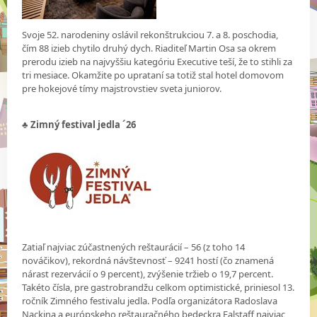
Svoje 52. narodeniny oslávil rekonštrukciou 7. a 8. poschodia,
čím 88 izieb chytilo druhý dych. Riaditeľ Martin Osa sa okrem
prerodu izieb na najvyššiu kategóriu Executive teší, že to stihli za
tri mesiace. Okamžite po uprataní sa totiž stal hotel domovom
pre hokejové tímy majstrovstiev sveta juniorov.
♣ Zimný festival jedla ´26
Zatiaľ najviac zúčastnených reštaurácií – 56 (z toho 14
nováčikov), rekordná návštevnosť – 9241 hostí (čo znamená
nárast rezervácií o 9 percent), zvýšenie tržieb o 19,7 percent.
Takéto čísla, pre gastrobrandžu celkom optimistické, priniesol 13.
ročník Zimného festivalu jedla. Podľa organizátora Radoslava
Nackina a európskeho reštauračného bedeckra Falstaff najviac