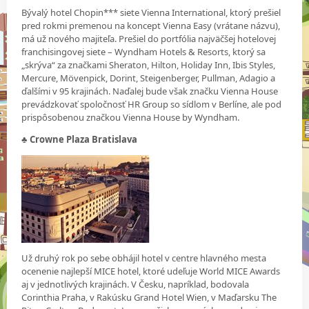
Bývalý hotel Chopin*** siete Vienna International, ktorý prešiel
pred rokmi premenou na koncept Vienna Easy (vrátane názvu),
má už nového majiteľa. Prešiel do portfólia najväčšej hotelovej
franchisingovej siete – Wyndham Hotels & Resorts, ktorý sa
„skrýva“ za značkami Sheraton, Hilton, Holiday Inn, Ibis Styles,
Mercure, Mövenpick, Dorint, Steigenberger, Pullman, Adagio a
ďalšími v 95 krajinách. Naďalej bude však značku Vienna House
prevádzkovať spoločnosť HR Group so sídlom v Berlíne, ale pod
prispôsobenou značkou Vienna House by Wyndham.
♣ Crowne Plaza Bratislava
Už druhý rok po sebe obhájil hotel v centre hlavného mesta
ocenenie najlepší MICE hotel, ktoré udeľuje World MICE Awards
aj v jednotlivých krajinách. V Česku, napríklad, bodovala
Corinthia Praha, v Rakúsku Grand Hotel Wien, v Maďarsku The