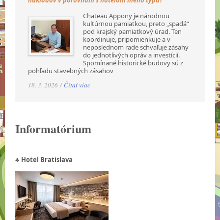
nákladov v porovnaní s hotelom iného typu?“
Chateau Appony je národnou
kultúrnou pamiatkou, preto „spadá“
pod krajský pamiatkový úrad. Ten
koordinuje, pripomienkuje a v
neposlednom rade schvaľuje zásahy
do jednotlivých opráv a investícií.
Spomínané historické budovy sú z
pohľadu stavebných zásahov
18. 3. 2026 /
Čítať viac
Informatórium
♣ Hotel Bratislava