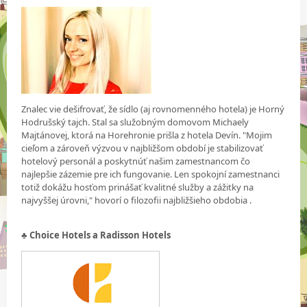
Znalec vie dešifrovať, že sídlo (aj rovnomenného hotela) je Horný
Hodrušský tajch. Stal sa služobným domovom Michaely
Majtánovej, ktorá na Horehronie prišla z hotela Devín. "Mojim
cieľom a zároveň výzvou v najbližšom období je stabilizovať
hotelový personál a poskytnúť našim zamestnancom čo
najlepšie zázemie pre ich fungovanie. Len spokojní zamestnanci
totiž dokážu hosťom prinášať kvalitné služby a zážitky na
najvyššej úrovni," hovorí o filozofii najbližšieho obdobia .
♣
Choice Hotels a Radisson Hotels