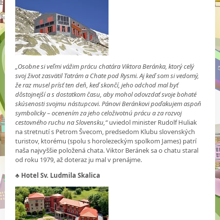
„Osobne si veľmi vážim prácu chatára Viktora Beránka, ktorý celý
svoj život zasvätil Tatrám a Chate pod Rysmi. Aj keď som si vedomý,
že raz musel prísť ten deň, keď skončí, jeho odchod mal byť
dôstojnejší a s dostatkom času, aby mohol odovzdať svoje bohaté
skúsenosti svojmu nástupcovi. Pánovi Beránkovi poďakujem aspoň
symbolicky – ocenením za jeho celoživotnú prácu a za rozvoj
cestovného ruchu na Slovensku,“
uviedol minister Rudolf Huliak
na stretnutí s Petrom Švecom, predsedom Klubu slovenských
turistov, ktorému (spolu s horolezeckým spolkom James) patrí
naša najvyššie položená chata. Viktor Beránek sa o chatu staral
od roku 1979, až doteraz ju mal v prenájme.
♣
Hotel Sv. Ludmila Skalica