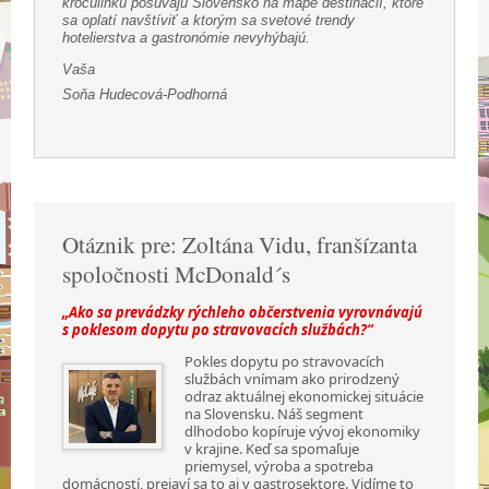
krôčulinku posúvajú Slovensko na mape destinácií, ktoré
sa oplatí navštíviť a ktorým sa svetové trendy
hotelierstva a gastronómie nevyhýbajú.
Vaša
Soňa Hudecová-Podhorná
Otáznik pre: Zoltána Vidu, franšízanta
spoločnosti McDonald´s
„Ako sa prevádzky rýchleho občerstvenia vyrovnávajú
s poklesom dopytu po stravovacích službách?“
Pokles dopytu po stravovacích
službách vnímam ako prirodzený
odraz aktuálnej ekonomickej situácie
na Slovensku. Náš segment
dlhodobo kopíruje vývoj ekonomiky
v krajine. Keď sa spomaľuje
priemysel, výroba a spotreba
domácností, prejaví sa to aj v gastrosektore. Vidíme to