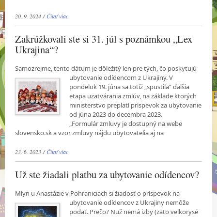
20. 9. 2024 /
Čítať viac
Zakrúžkovali ste si 31. júl s poznámkou „Lex
Ukrajina“?
Samozrejme, tento dátum je dôležitý len pre tých, čo poskytujú
ubytovanie odídencom z
Ukrajiny. V
pondelok 19. júna sa totiž „spustila“ ďalšia
etapa uzatvárania zmlúv, na základe ktorých
ministerstvo preplatí príspevok za ubytovanie
od júna 2023 do decembra 2023.
„Formulár zmluvy je dostupný na webe
slovensko.sk a vzor zmluvy nájdu ubytovatelia aj na
23. 6. 2023 /
Čítať viac
Už ste žiadali platbu za ubytovanie odídencov?
Mlyn u Anastázie v Pohraniciach si žiadosť o príspevok na
ubytovanie odídencov z Ukrajiny
nemôže
podať. Prečo? Nuž nemá izby (zato veľkorysé