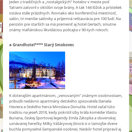
Jeden z tradičných a „nostalgických“ hotelov v meste pod
Tatrami zatvoril v októbri svoje brány. A tak 144 lôžok a prísteliek
ostáva stále prázdnych. Rovnako ako konferenčná miestnosť,
salón, tri menšie salóniky a príjemná reštaurácia pre 100 ľudí. Na
penzión pre starších sa má premeniť aj hotel Gerlach, smutne
známy mafiánskou likvidáciou policajta v 90-tych rokoch.
♣
Grandhotel**** Starý Smokovec
K doterajším apartmánom, „venovaným“ známym osobnostiam,
pribudli nedávno apartmány detského spisovateľa Daniela
Heviera a českého herca Miroslava Donutila. Hotel začal túto
tradíciu na jeseň 2018, kedy pokrstil izby kráľa komédie Vlastu
Buriana, českej športovej legendy Emila Zátopka a slovenskej
uznávanej herečky Milky Vášáryovej (ktorá si o tamojšie dvere
buchla pomyselné šampanské osobne). Neskôr hotel pripravil aj