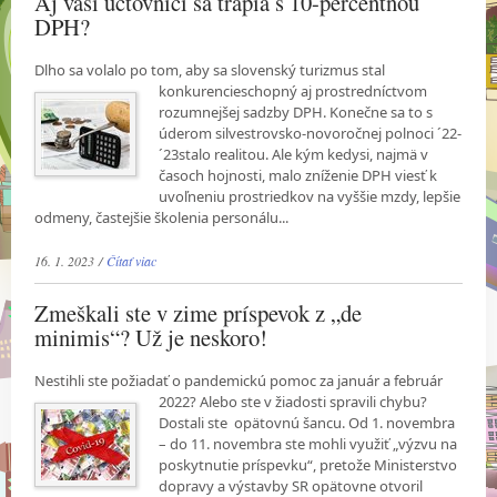
Aj vaši účtovníci sa trápia s 10-percentnou
DPH?
Dlho sa volalo po tom, aby sa slovenský turizmus stal
konkurencieschopný aj prostredníctvom
rozumnejšej sadzby DPH. Konečne sa to s
úderom silvestrovsko-novoročnej polnoci ´22-
´23stalo realitou. Ale kým kedysi, najmä v
časoch hojnosti, malo zníženie DPH viesť k
uvoľneniu prostriedkov na vyššie mzdy, lepšie
odmeny, častejšie školenia personálu...
16. 1. 2023 /
Čítať viac
Zmeškali ste v zime príspevok z „de
minimis“? Už je neskoro!
Nestihli ste požiadať o pandemickú pomoc za január a február
2022? Alebo ste v žiadosti
spravili chybu?
Dostali ste opätovnú šancu. Od 1. novembra
– do 11. novembra ste mohli využiť „výzvu na
poskytnutie príspevku“, pretože Ministerstvo
dopravy a výstavby SR opätovne otvoril