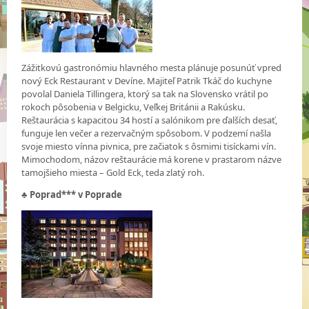
Zážitkovú gastronómiu hlavného mesta plánuje posunúť vpred
nový Eck Restaurant v Devíne. Majiteľ Patrik Tkáč do kuchyne
povolal Daniela Tillingera, ktorý sa tak na Slovensko vrátil po
rokoch pôsobenia v Belgicku, Veľkej Británii a Rakúsku.
Reštaurácia s kapacitou 34 hostí a salónikom pre ďalších desať,
funguje len večer a rezervačným spôsobom. V podzemí našla
svoje miesto vínna pivnica, pre začiatok s ôsmimi tisíckami vín.
Mimochodom, názov reštaurácie má korene v prastarom názve
tamojšieho miesta – Gold Eck, teda zlatý roh.
♣
Poprad*** v Poprade