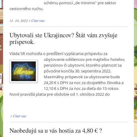
schému pomoci „de minimis" pre sektor
cestovného ruchu.
31. 10. 2022 /
Čítať viac
Ubytovali ste Ukrajincov? Štát vám zvyšuje
príspevok.
Vláda SR rozhodla o predĺžení vyplácania príspevku za
ubytovanie odídencov pre majiteľov
hotelov,
penziónov či ubytovní, ktorého platnosť sa
pôvodne končila 30. septembra 2022.
Maximálny príspevok za ubytovanie bude
24,20 € s DPH za noc za dospelého človeka a
12,10 € s DPH za noc za dieťa do 15 rokov.
Nové pravidlá platia pre obdobie od 1. októbra 2022 do
/
Čítať viac
Naobedujú sa u vás hostia za 4,80 € ?