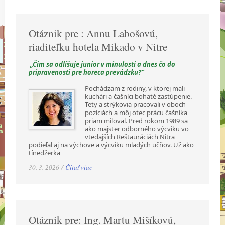
Otáznik pre : Annu Labošovú,
riaditeľku hotela Mikado v Nitre
„Čím sa odlišuje junior v minulosti a dnes čo do
pripravenosti pre horeca prevádzku?“
Pochádzam z rodiny, v ktorej mali
kuchári a čašníci bohaté zastúpenie.
Tety a strýkovia pracovali v oboch
pozíciách a môj otec prácu čašníka
priam miloval. Pred rokom 1989 sa
ako majster odborného výcviku vo
vtedajších Reštauráciách Nitra
podieľal aj na výchove a výcviku mladých učňov. Už ako
tínedžerka
30. 3. 2026 /
Čítať viac
Otáznik pre: Ing. Martu Mišíkovú,