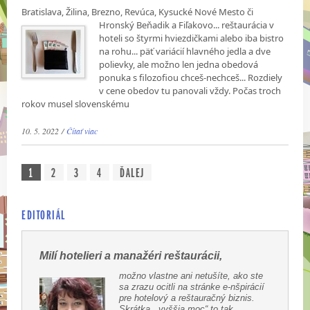
Bratislava, Žilina, Brezno, Revúca, Kysucké Nové Mesto či
Hronský Beňadik a Fiľakovo...
reštaurácia v
hoteli so štyrmi hviezdičkami alebo iba bistro
na rohu... päť variácií hlavného jedla a dve
polievky, ale možno len jedna obedová
ponuka s filozofiou chceš-nechceš... Rozdiely
v cene obedov tu panovali vždy. Počas troch
rokov musel slovenskému
10. 5. 2022 /
Čítať viac
1
2
3
4
ĎALEJ
EDITORIÁL
Milí hotelieri a manažéri reštaurácii,
možno vlastne ani netušíte, ako ste
sa zrazu ocitli na stránke e-nšpirácií
pre hotelový a reštauračný biznis.
Skrátka, „vyššia moc“ to tak