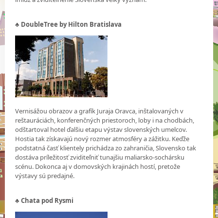
♣ DoubleTree by Hilton Bratislava
Vernisážou obrazov a grafík Juraja Oravca, inštalovaných v
reštauráciách, konferenčných priestoroch, loby i na chodbách,
odštartoval hotel ďalšiu etapu výstav slovenských umelcov.
Hostia tak získavajú nový rozmer atmosféry a zážitku. Keďže
podstatná časť klientely prichádza zo zahraničia, Slovensko tak
dostáva príležitosť zviditeľniť tunajšiu maliarsko-sochársku
scénu. Dokonca aj v domovských krajinách hostí, pretože
výstavy sú predajné.
♣ Chata pod Rysmi