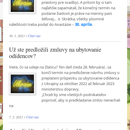
priestory pre svadby). A pritom by si tam
najľahšie zapamätali, že konečný termín na
podanie žiadosti je práve na meniny pani
šéfovej... ☺ Skrátka, všetky písomné
náležitosti treba podať do Anastázie –
30. apríla
.
30. 3. 2023 /
Čítať viac
Už ste predložili zmluvy na ubytovanie
odídencov?
Viete, čo sa udeje na Zlaticu? Ten deň (teda 28. februára) , sa
končí termín na predloženie
návrhu zmluvy o
preplatení príspevku za ubytovanie odídenca
z Ukrajiny za október 2022 až február 2023
ministerstvu dopravy.
„Chceli by sme všetkých podnikateľov
poprosiť, aby si predkladanie zmlúv nenechali
na
7. 2. 2023 /
Čítať viac