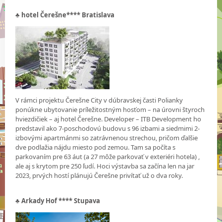
♣
hotel Čerešne**** Bratislava
V rámci projektu Čerešne City v dúbravskej časti Polianky
ponúkne ubytovanie príležitostným hosťom – na úrovni štyroch
hviezdičiek – aj hotel Čerešne. Developer – ITB Development ho
predstavil ako 7-poschodovú budovu s 96 izbami a siedmimi 2-
izbovými apartmánmi so zatrávnenou strechou, pričom ďalšie
dve podlažia nájdu miesto pod zemou. Tam sa počíta s
parkovaním pre 63 áut (a 27 môže parkovať v exteriéri hotela) ,
ale aj s krytom pre 250 ľudí. Hoci výstavba sa začína len na jar
2023, prvých hostí plánujú Čerešne privítať už o dva roky.
♣
Arkady Hof **** Stupava