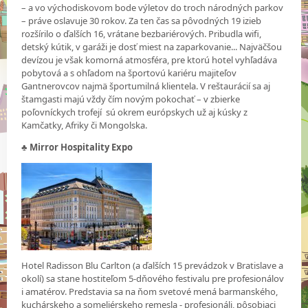
– a vo východiskovom bode výletov do troch národných parkov
– práve oslavuje 30 rokov. Za ten čas sa pôvodných 19 izieb
rozšírilo o ďalších 16, vrátane bezbariérových. Pribudla wifi,
detský kútik, v garáži je dosť miest na zaparkovanie... Najväčšou
devízou je však komorná atmosféra, pre ktorú hotel vyhľadáva
pobytová a s ohľadom na športovú kariéru majiteľov
Gantnerovcov najmä športumilná klientela. V reštaurácií sa aj
štamgasti majú vždy čím novým pokochať – v zbierke
poľovníckych trofejí sú okrem európskych už aj kúsky z
Kamčatky, Afriky či Mongolska.
♣
Mirror Hospitality Expo
Hotel Radisson Blu Carlton (a ďalších 15 prevádzok v Bratislave a
okolí) sa stane hostiteľom 5-dňového festivalu pre profesionálov
i amatérov. Predstavia sa na ňom svetové mená barmanského,
kuchárskeho a someliérskeho remesla - profesionáli, pôsobiaci