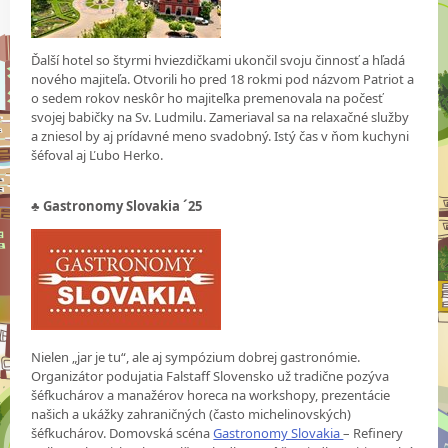
Ďalší hotel so štyrmi hviezdičkami ukončil svoju činnosť a hľadá
nového majiteľa. Otvorili ho pred 18 rokmi pod názvom Patriot a
o sedem rokov neskôr ho majiteľka premenovala na počesť
svojej babičky na Sv. Ludmilu. Zameriaval sa na relaxačné služby
a zniesol by aj prídavné meno svadobný. Istý čas v ňom kuchyni
šéfoval aj Ľubo Herko.
♣
Gastronomy Slovakia ´25
Nielen „jar je tu“, ale aj sympózium dobrej gastronómie.
Organizátor podujatia Falstaff Slovensko už tradične pozýva
šéfkuchárov a manažérov horeca na workshopy, prezentácie
našich a ukážky zahraničných (často michelinovských)
šéfkuchárov. Domovská scéna
Gastronomy Slovakia
– Refinery