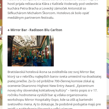
hostí prijala reštaurácia Klára z Kaštieľa Voderady pod vedením
kuchára Petra Bracha a Lovecký zámoček Antonstál so
šéfkuchárom Michalom Škorcom. Hotelovo.sk bolo opäť
mediálnym partnerom festivalu.
♣ Mirror Bar - Radisson Blu Carlton
Bratislavská hotelová ikona sa zviditeľnila cez svoj Mirror Bar,
ktorý sa v rebríčku najlepších barov sveta umiestnil na dvadsiatej
piatej priečke. Za čo od približne 700-člennej komisie získal aj
ocenenie Disaronno Highest New Entry Award. „Epicentrum
novej vlny slovenskej koktailovej kultúry“ – tento popis si v 17.
ročníku hodnotenia vyslúžil bar aj vďaka organizovaniu
workshopu Mirror Hospitality Expo, kde sa zišli aj bartendri
svetového mena. Aj to dokazuje, že podobné podujatia majú pre
imidž a zviditeľnenie Slovenska veľký význam.