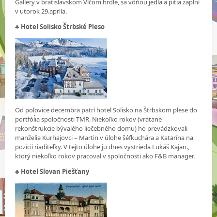
Gallery v bratislavskom Vlčom hrdle, sa vôňou jedla a pitia zaplní
v utorok 29.apríla.
♣ Hotel Solisko Štrbské Pleso
Od polovice decembra patrí hotel Solisko na Štrbskom plese do
portfóĺia spoločnosti TMR. Niekoľko rokov (vrátane
rekonštrukcie bývalého liečebného domu) ho prevádzkovali
manželia Kurhajovci – Martin v úlohe šéfkuchára a Katarína na
pozícii riaditeľky. V tejto úlohe ju dnes vystrieda Lukáš Kajan.,
ktorý niekoľko rokov pracoval v spoločnosti ako F&B manager.
♣
Hotel Slovan Piešťany