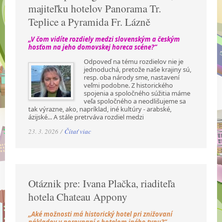
majiteľku hotelov Panorama Tr.
Teplice a Pyramida Fr. Lázně
„V čom vidíte rozdiely medzi slovenským a českým
hosťom na jeho domovskej horeca scéne?“
Odpoveď na tému rozdielov nie je
jednoduchá, pretože naše krajiny sú,
resp. oba národy sme, nastavení
veľmi podobne. Z historického
spojenia a spoločného súžitia máme
veľa spoločného a neodlišujeme sa
tak výrazne, ako, napríklad, iné kultúry - arabské,
ázijské... A stále pretrváva rozdiel medzi
23. 3. 2026 /
Čítať viac
Otáznik pre: Ivana Plačka, riaditeľa
hotela Chateau Appony
„Aké možnosti má historický hotel pri znižovaní