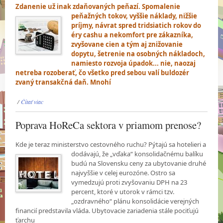
Zdanenie už inak zdaňovaných peňazí. Spomalenie
peňažných tokov, vyššie náklady, nižšie
príjmy, návrat spred tridsiatich rokov do
éry cashu a nekomfort pre zákazníka,
zvyšovane cien a tým aj znižovanie
dopytu, šetrenie na osobných nákladoch,
namiesto rozvoja úpadok... nie, naozaj
netreba rozoberať, čo všetko pred sebou valí buldozér
zvaný transakčná daň. Mnohí
/
Čítať viac
Poprava HoReCa sektora v priamom prenose?
Kde je teraz ministerstvo cestovného ruchu? Pýtajú sa hotelieri a
dodávajú, že „vďaka“
konsolidačnému balíku
budú na Slovensku ceny za ubytovanie druhé
najvyššie v celej eurozóne. Ostro sa
vymedzujú proti zvyšovaniu DPH na 23
percent, ktoré v utorok v rámci tzv.
„ozdravného“ plánu konsolidácie verejných
financií predstavila vláda. Ubytovacie zariadenia stále pociťujú
ťarchu