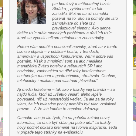
pre hotelový a reštauračný biznis.
Skrátka, „vyššia moc“ to tak
zariadila. Možno sa už nemohla
pozerať na to, ako sa pomaly ale isto
zamotávate do siete tzv.
prevádzkovej slepoty. Ako denne
riešite tisíc stále rovnakých problémov a ďalších tisíc,
ktoré sa vynorili celkom nečakane a znenazdajky.
Pritom vám nemôžu neuniknúť novinky, ktoré sa v tomto
biznise objavili – v prilákaní hosťa, v trendoch,
smerovaní a úspechoch konkurencie. Veľmi dobre vás
poznám. Však s mnohými som sa ako mediálna
manažérka Zväzu hotelov a reštaurácií SR i ako
novinárka, zaoberajúca sa dlhé roky hotelierstvom,
cestovným ruchom a gastronómiou, stretávala. Osobne,
telefonicky i mailami pod vlastnou „hlavičkou“.
Aj medzi hoteliermi – tak ako v každej inej brandži – sa
nájdu ľudia, ktorí už „všetko vedia“, alebo lepšie
povedané, nič už nepotrebujú vedieť. Ja ale za tie roky
viem, že ich hviezdne pocity nemôžu byť viac vzdialené
pravde... A že ich kariéra to napokon dokazuje.
Omnoho viac je ale tých, čo sa potešia každej novej
informácii, čo chcú byť stále „na pulze dňa“ čo každý
nový podnet dokážu premeniť na tvorivú inšpiráciu. Teda
v prípade tejto stránky na e-nšpiráciu.