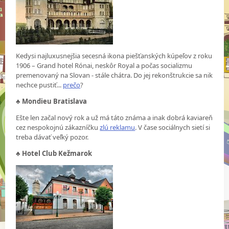
Kedysi najluxusnejšia secesná ikona piešťanských kúpeľov z roku
1906 – Grand hotel Rónai, neskôr Royal a počas socializmu
premenovaný na Slovan - stále chátra. Do jej rekonštrukcie sa nik
nechce pustiť...
prečo
?
♣
Mondieu Bratislava
Ešte len začal nový rok a už má táto známa a inak dobrá kaviareň
cez nespokojnú zákazníčku
zlú reklamu
. V čase sociálnych sietí si
treba dávať veľký pozor.
♣
Hotel Club Kežmarok