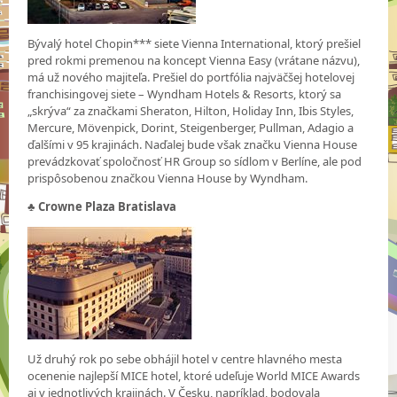
Bývalý hotel Chopin*** siete Vienna International, ktorý prešiel
pred rokmi premenou na koncept Vienna Easy (vrátane názvu),
má už nového majiteľa. Prešiel do portfólia najväčšej hotelovej
franchisingovej siete – Wyndham Hotels & Resorts, ktorý sa
„skrýva“ za značkami Sheraton, Hilton, Holiday Inn, Ibis Styles,
Mercure, Mövenpick, Dorint, Steigenberger, Pullman, Adagio a
ďalšími v 95 krajinách. Naďalej bude však značku Vienna House
prevádzkovať spoločnosť HR Group so sídlom v Berlíne, ale pod
prispôsobenou značkou Vienna House by Wyndham.
♣ Crowne Plaza Bratislava
Už druhý rok po sebe obhájil hotel v centre hlavného mesta
ocenenie najlepší MICE hotel, ktoré udeľuje World MICE Awards
aj v jednotlivých krajinách. V Česku, napríklad, bodovala