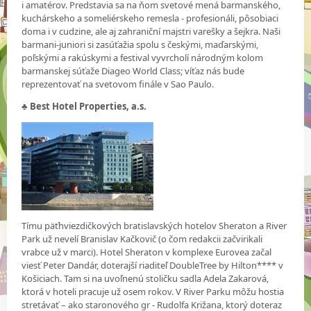
i amatérov. Predstavia sa na ňom svetové mená barmanského,
kuchárskeho a someliérskeho remesla - profesionáli, pôsobiaci
doma i v cudzine, ale aj zahraniční majstri varešky a šejkra. Naši
barmani-juniori si zasúťažia spolu s českými, maďarskými,
poľskými a rakúskymi a festival vyvrcholí národným kolom
barmanskej súťaže Diageo World Class; víťaz nás bude
reprezentovať na svetovom finále v Sao Paulo.
♣
Best Hotel Properties, a.s.
Tímu päťhviezdičkových bratislavských hotelov Sheraton a River
Park už nevelí Branislav Kačkovič (o čom redakcii začvirikali
vrabce už v marci). Hotel Sheraton v komplexe Eurovea začal
viesť Peter Dandár, doterajší riaditeľ DoubleTree by Hilton**** v
Košiciach. Tam si na uvoľnenú stoličku sadla Adela Zakarová,
ktorá v hoteli pracuje už osem rokov. V River Parku môžu hostia
stretávať – ako staronového gr - Rudolfa Križana, ktorý doteraz