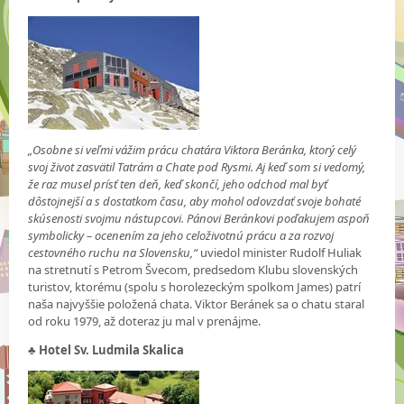
„Osobne si veľmi vážim prácu chatára Viktora Beránka, ktorý celý
svoj život zasvätil Tatrám a Chate pod Rysmi. Aj keď som si vedomý,
že raz musel prísť ten deň, keď skončí, jeho odchod mal byť
dôstojnejší a s dostatkom času, aby mohol odovzdať svoje bohaté
skúsenosti svojmu nástupcovi. Pánovi Beránkovi poďakujem aspoň
symbolicky – ocenením za jeho celoživotnú prácu a za rozvoj
cestovného ruchu na Slovensku,“
uviedol minister Rudolf Huliak
na stretnutí s Petrom Švecom, predsedom Klubu slovenských
turistov, ktorému (spolu s horolezeckým spolkom James) patrí
naša najvyššie položená chata. Viktor Beránek sa o chatu staral
od roku 1979, až doteraz ju mal v prenájme.
♣
Hotel Sv. Ludmila Skalica