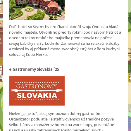
Ďalší hotel so štyrmi hviezdičkami ukončil svoju činnosť a hľadá
nového majiteľa. Otvorili ho pred 18 rokmi pod názvom Patriot a
o sedem rokov neskôr ho majiteľka premenovala na počesť
svojej babičky na Sv. Ludmilu. Zameriaval sa na relaxačné služby
a zniesol by aj prídavné meno svadobný. Istý čas v ňom kuchyni
šéfoval aj Ľubo Herko.
♣
Gastronomy Slovakia ´25
Nielen „jar je tu“, ale aj sympózium dobrej gastronómie.
Organizátor podujatia Falstaff Slovensko už tradične pozýva
šéfkuchárov a manažérov horeca na workshopy, prezentácie
našich a ukážky zahraničných (často michelinovských)