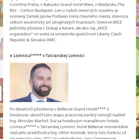
Corinthia Praha, v Rakúsku Grand Hotel Wien, v Maďarsku The
Ritz – Carlton Budapest. Len u našich severných susedov je
ocenený Zamek Janów Podlaski mimo hlavného mesta, dokonca
celkom excentricky pri ukrajinských hraniciach. Svetové MICE
jednotky pôsobia v Dubaji a Katare, ale ako naj „MICE
organizátor“ vo svete sa umiestnila spoločnosť Liberty Czech
Republic & Slovakia DMC.
♣
Lomnica***** v Tatranskej Lomnici
Po desaťročí pôsobenia v Bellevue Grand Hoteli**** S.
Smokovec ukončil túto etapu pracovnej kariéry tamojší riaditeľ
Ing. Miroslav Warhol. Stal sa hotelovým manažérom hotela
Lomnica***** v Tatranskej Lomnici. Hotel Bellevue momentálne
riadi jeho predchodca Ing. Viktor Kosmák, ktorý túto funkciu už
raz prevzal v roku 2011 po odchode Ing. Jany Gantnerovej.