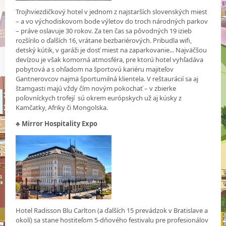
Trojhviezdičkový hotel v jednom z najstarších slovenských miest
– a vo východiskovom bode výletov do troch národných parkov
– práve oslavuje 30 rokov. Za ten čas sa pôvodných 19 izieb
rozšírilo o ďalších 16, vrátane bezbariérových. Pribudla wifi,
detský kútik, v garáži je dosť miest na zaparkovanie... Najväčšou
devízou je však komorná atmosféra, pre ktorú hotel vyhľadáva
pobytová a s ohľadom na športovú kariéru majiteľov
Gantnerovcov najmä športumilná klientela. V reštaurácií sa aj
štamgasti majú vždy čím novým pokochať – v zbierke
poľovníckych trofejí sú okrem európskych už aj kúsky z
Kamčatky, Afriky či Mongolska.
♣
Mirror Hospitality Expo
Hotel Radisson Blu Carlton (a ďalších 15 prevádzok v Bratislave a
okolí) sa stane hostiteľom 5-dňového festivalu pre profesionálov