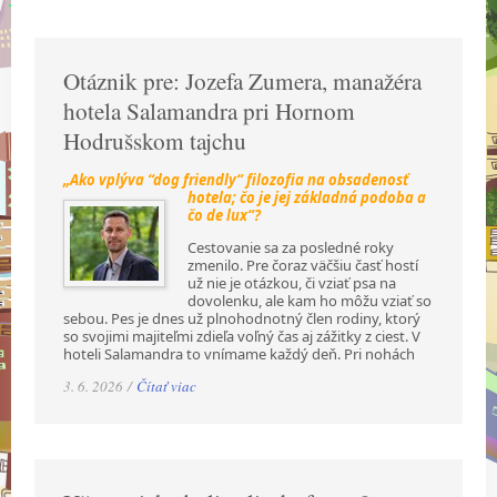
Otáznik pre: Jozefa Zumera, manažéra
hotela Salamandra pri Hornom
Hodrušskom tajchu
„Ako vplýva “dog friendly“ filozofia na obsadenosť
hotela; čo je jej základná podoba a
čo de lux“?
Cestovanie sa za posledné roky
zmenilo. Pre čoraz väčšiu časť hostí
už nie je otázkou, či vziať psa na
dovolenku, ale kam ho môžu vziať so
sebou. Pes je dnes už plnohodnotný člen rodiny, ktorý
so svojimi majiteľmi zdieľa voľný čas aj zážitky z ciest. V
hoteli Salamandra to vnímame každý deň. Pri nohách
3. 6. 2026 /
Čítať viac