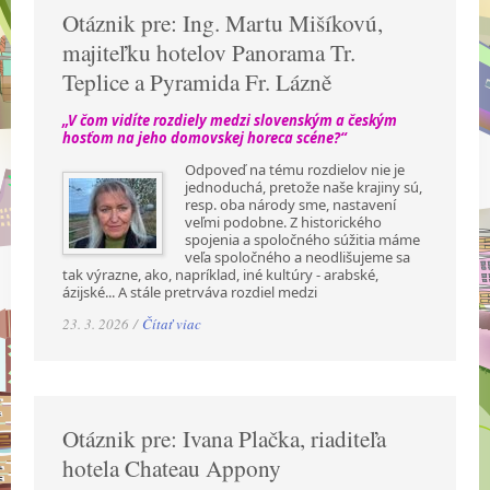
Otáznik pre: Ing. Martu Mišíkovú,
majiteľku hotelov Panorama Tr.
Teplice a Pyramida Fr. Lázně
„V čom vidíte rozdiely medzi slovenským a českým
hosťom na jeho domovskej horeca scéne?“
Odpoveď na tému rozdielov nie je
jednoduchá, pretože naše krajiny sú,
resp. oba národy sme, nastavení
veľmi podobne. Z historického
spojenia a spoločného súžitia máme
veľa spoločného a neodlišujeme sa
tak výrazne, ako, napríklad, iné kultúry - arabské,
ázijské... A stále pretrváva rozdiel medzi
23. 3. 2026 /
Čítať viac
Otáznik pre: Ivana Plačka, riaditeľa
hotela Chateau Appony