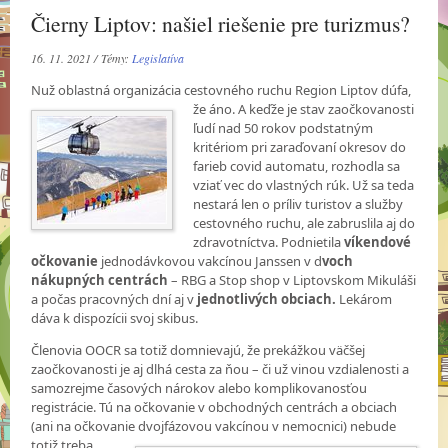
Čierny Liptov: našiel riešenie pre turizmus?
16. 11. 2021 / Témy:
Legislatíva
Nuž oblastná organizácia cestovného ruchu Region Liptov dúfa,
že áno. A keďže je stav
zaočkovanosti
ľudí nad 50 rokov podstatným
kritériom pri zaraďovaní okresov do
farieb covid automatu, rozhodla sa
vziať vec do vlastných rúk. Už sa teda
nestará len o príliv turistov a služby
cestovného ruchu, ale zabruslila aj do
zdravotníctva. Podnietila
víkendové
očkovanie
jednodávkovou vakcínou Janssen v d
voch
nákupných centrách
– RBG a Stop shop v Liptovskom Mikuláši
a počas pracovných dní aj v
jednotlivých obciach.
Lekárom
dáva k dispozícii svoj skibus.
Členovia OOCR sa totiž domnievajú, že prekážkou väčšej
zaočkovanosti je aj dlhá cesta za ňou – či už vinou vzdialenosti a
samozrejme časových nárokov alebo komplikovanosťou
registrácie. Tú na očkovanie v obchodných centrách a obciach
(ani na očkovanie dvojfázovou vakcínou v nemocnici) nebude
totiž treba.