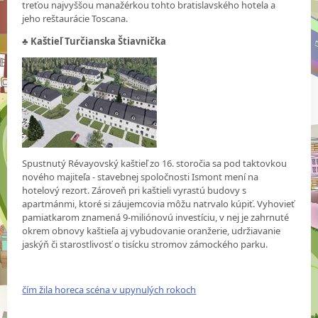
treťou najvyššou manažérkou tohto bratislavského hotela a
jeho reštaurácie Toscana.
♣ Kaštieľ Turčianska Štiavnička
Spustnutý Révayovský kaštieľ zo 16. storočia sa pod taktovkou
nového majiteľa - stavebnej spoločnosti Ismont mení na
hotelový rezort. Zároveň pri kaštieli vyrastú budovy s
apartmánmi, ktoré si záujemcovia môžu natrvalo kúpiť. Vyhovieť
pamiatkarom znamená 9-miliónovú investíciu, v nej je zahrnuté
okrem obnovy kaštieľa aj vybudovanie oranžerie, udržiavanie
jaskýň či starostlivosť o tisícku stromov zámockého parku.
čím žila horeca scéna v upynulých rokoch