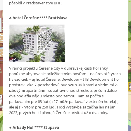
pôsobil v Predstavenstve BHP.
♣
hotel Čerešne**** Bratislava
V rámci projektu Čerešne City v dúbravskej časti Polianky
ponúkne ubytovanie príležitostným hosťom – na úrovni štyroch
hviezdičiek – aj hotel Čerešne. Developer – ITB Development ho
predstavil ako 7-poschodovú budovu s 96 izbami a siedmimi 2-
izbovými apartmánmi so zatrávnenou strechou, pričom ďalšie
dve podlažia nájdu miesto pod zemou. Tam sa počíta s
parkovaním pre 63 áut (a 27 môže parkovať v exteriéri hotela) ,
ale aj s krytom pre 250 ľudí. Hoci výstavba sa začína len na jar
2023, prvých hostí plánujú Čerešne privítať už o dva roky.
♣
Arkady Hof **** Stupava