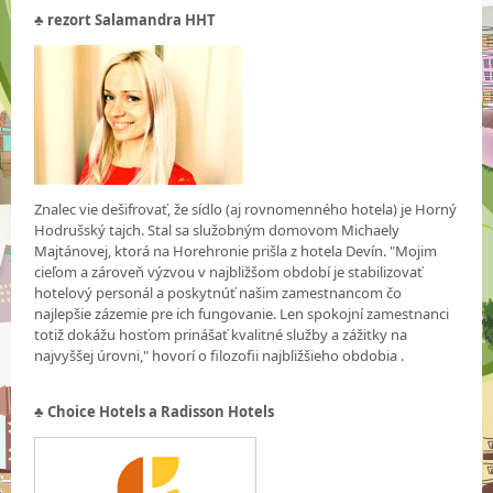
♣
rezort Salamandra HHT
Znalec vie dešifrovať, že sídlo (aj rovnomenného hotela) je Horný
Hodrušský tajch. Stal sa služobným domovom Michaely
Majtánovej, ktorá na Horehronie prišla z hotela Devín. "Mojim
cieľom a zároveň výzvou v najbližšom období je stabilizovať
hotelový personál a poskytnúť našim zamestnancom čo
najlepšie zázemie pre ich fungovanie. Len spokojní zamestnanci
totiž dokážu hosťom prinášať kvalitné služby a zážitky na
najvyššej úrovni," hovorí o filozofii najbližšieho obdobia .
♣
Choice Hotels a Radisson Hotels