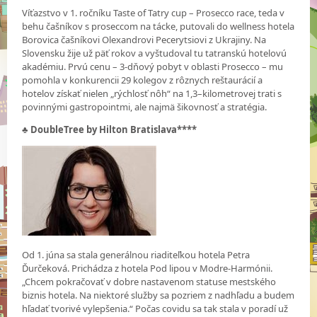
Víťazstvo v 1. ročníku Taste of Tatry cup – Prosecco race, teda v
behu čašníkov s proseccom na tácke, putovali do wellness hotela
Borovica čašníkovi Olexandrovi Pecerytsiovi z Ukrajiny. Na
Slovensku žije už päť rokov a vyštudoval tu tatranskú hotelovú
akadémiu. Prvú cenu – 3-dňový pobyt v oblasti Prosecco – mu
pomohla v konkurencii 29 kolegov z rôznych reštaurácií a
hotelov získať nielen „rýchlosť nôh“ na 1,3–kilometrovej trati s
povinnými gastropointmi, ale najmä šikovnosť a stratégia.
♣ DoubleTree by Hilton Bratislava****
Od 1. júna sa stala generálnou riaditeľkou hotela Petra
Ďurčeková. Prichádza z hotela Pod lipou v Modre-Harmónii.
„Chcem pokračovať v dobre nastavenom statuse mestského
biznis hotela. Na niektoré služby sa pozriem z nadhľadu a budem
hľadať tvorivé vylepšenia.“ Počas covidu sa tak stala v poradí už