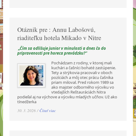
Otáznik pre : Annu Labošovú,
riaditeľku hotela Mikado v Nitre
„Čím sa odlišuje junior v minulosti a dnes čo do
pripravenosti pre horeca prevádzku?“
Pochádzam z rodiny, v ktorej mali
kuchári a čašníci bohaté zastúpenie.
Tety a strýkovia pracovali v oboch
pozíciách a môj otec prácu čašníka
priam miloval. Pred rokom 1989 sa
ako majster odborného výcviku vo
vtedajších Reštauráciách Nitra
podieľal aj na výchove a výcviku mladých učňov. Už ako
tínedžerka
30. 3. 2026 /
Čítať viac