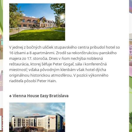
V jednej z bočných uličiek stupavského centra pribudol hotel so
16 izbami a 8 apartmánmi. Zrodil sa rekonštrukciou panského
majera zo 17. storočia. Dnes v ňom nechýba noblesná
reštaurácia, ktorej šéfuje Peter Gogaľ, sála i konferenčná
miestnosť; vďaka pôvodným klenbám však hotel dýcha
originálnou historickou atmosférou. V pozícii výkonného
riaditeľa pôsobí Peter Hain.
♣ Vienna House Easy Bratislava