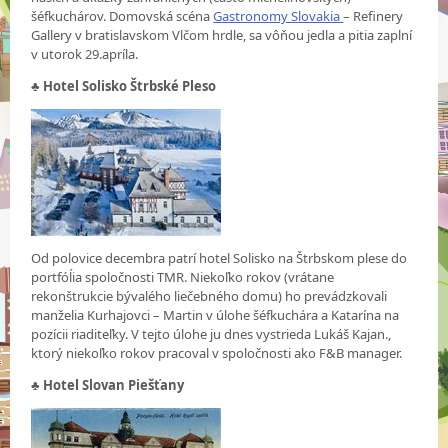
šéfkuchárov. Domovská scéna
Gastronomy Slovakia
– Refinery
Gallery v bratislavskom Vlčom hrdle, sa vôňou jedla a pitia zaplní
v utorok 29.apríla.
♣ Hotel Solisko Štrbské Pleso
Od polovice decembra patrí hotel Solisko na Štrbskom plese do
portfóĺia spoločnosti TMR. Niekoľko rokov (vrátane
rekonštrukcie bývalého liečebného domu) ho prevádzkovali
manželia Kurhajovci – Martin v úlohe šéfkuchára a Katarína na
pozícii riaditeľky. V tejto úlohe ju dnes vystrieda Lukáš Kajan.,
ktorý niekoľko rokov pracoval v spoločnosti ako F&B manager.
♣
Hotel Slovan Piešťany