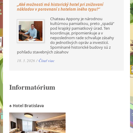
„Aké možnosti má historický hotel pri znižovaní
nákladov v porovnaní s hotelom iného typu?“
Chateau Appony je národnou
kultúrnou pamiatkou, preto „spadá“
pod krajský pamiatkový úrad. Ten
koordinuje, pripomienkuje a v
neposlednom rade schvaľuje zásahy
do jednotlivých opráv a investícií.
Spomínané historické budovy sú z
pohľadu stavebných zásahov
18. 3. 2026 /
Čítať viac
Informatórium
♣ Hotel Bratislava