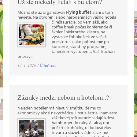
Už ste niekedy lietali s bufetom?
Možno ste už organizovali
Flying buffet
a ani o tom
neviete. Na otvorení alebo narodeninách
vášho hotela
či reštaurácie, po vernisáži, ako
coffee break počas konferencie či
školení niektorého klienta, na
výstavke čohokoľvek vo vašich
priestoroch, ako pohostenie po
koncerte, stand-by programe,
tanečnom vystúpení... Vaši kuchári
pripravili
13. 1. 2026 /
Čítať viac
Zázraky medzi nebom a hotelom..?
Nejeden hotelier má hlavu v smútku, že mu to
ekonomicky akosi nevychádza. Hostia šetria,
namiesto
zážitkovej reštaurácie si dajú kdesi
hamburger do ruky. A tak aj oni
priškrtili kohútiky, u dodávateľov
tovaru a služieb vládne... ak nie