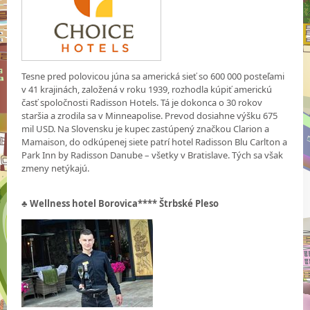
Tesne pred polovicou júna sa americká sieť so 600 000 posteľami
v 41 krajinách, založená v roku 1939, rozhodla kúpiť americkú
časť spoločnosti Radisson Hotels. Tá je dokonca o 30 rokov
staršia a zrodila sa v Minneapolise. Prevod dosiahne výšku 675
mil USD. Na Slovensku je kupec zastúpený značkou Clarion a
Mamaison, do odkúpenej siete patrí hotel Radisson Blu Carlton a
Park Inn by Radisson Danube – všetky v Bratislave. Tých sa však
zmeny netýkajú.
♣ Wellness hotel Borovica**** Štrbské Pleso