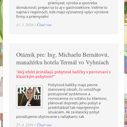
priemysel, výroba a spotreba
domácností, prejaví sa to aj v gastrosektore. Vidíme to
najmä v regiónoch, kde majú významný vplyv výrobné
firmy a priemyselní
11. 5. 2026 /
Čítať viac
Otáznik pre: Ing. Michaelu Bernátovú,
manažérku hotela Termál vo Vyhniach
"Aký efekt prinášajú pobytové balíčky v porovnaní s
klasickým pobytom?"
Pobytové balíčky majú pevne
stanovený obsah, čo umožňuje
postupovať systémovo a
rovnocenne vo vzťahu ku klientovi,
plánovať dopredu jeho pobyt a
predchádzať tak nepríjemným
situáciám. Ak za klasický pobyt
považujeme ubytovanie s raňajkami, tak
27. 4. 2026 /
Čítať viac