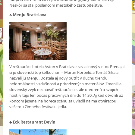
Neskôr sa stal poslancom mestského zastupiteľstva.
♣
MenJu Bratislava
V reštaurácii hotela Aston v Bratislave zavial nový vietor. Prenajali
si ju slovenskí top šéfkuchári – Martin Korbelič a Tomáš Sika a
nazvali ju MenJu. Dostala aj nový outfit v duchu trendu
neformálnosti, vzdušnosti a prirodzených materiálov. Zmenili aj
slovenský zvyk nechávať reštauráciu stále otvorenú a svojich
hostí vítajú len počas pracovných dní do 14.30. Aj keď otvorili už
koncom jesene, na horeca scénu sa uviedli najmä otváracou
večerou Zimného festivalu jedla.
♣
Eck Restaurant Devín