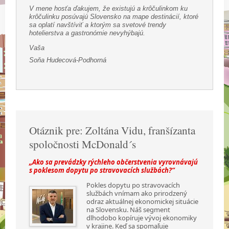
V mene hosťa ďakujem, že existujú a krôčulinkom ku
krôčulinku posúvajú Slovensko na mape destinácií, ktoré
sa oplatí navštíviť a ktorým sa svetové trendy
hotelierstva a gastronómie nevyhýbajú.
Vaša
Soňa Hudecová-Podhorná
Otáznik pre: Zoltána Vidu, franšízanta
spoločnosti McDonald´s
„Ako sa prevádzky rýchleho občerstvenia vyrovnávajú
s poklesom dopytu po stravovacích službách?“
Pokles dopytu po stravovacích
službách vnímam ako prirodzený
odraz aktuálnej ekonomickej situácie
na Slovensku. Náš segment
dlhodobo kopíruje vývoj ekonomiky
v krajine. Keď sa spomaľuje