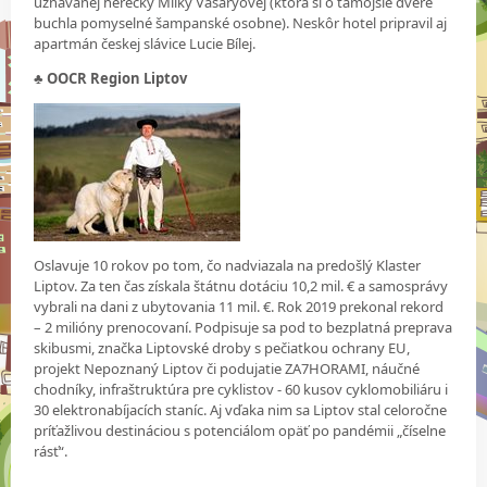
uznávanej herečky Milky Vášáryovej (ktorá si o tamojšie dvere
buchla pomyselné šampanské osobne). Neskôr hotel pripravil aj
apartmán českej slávice Lucie Bílej.
♣ OOCR Region Liptov
Oslavuje 10 rokov po tom, čo nadviazala na predošlý Klaster
Liptov. Za ten čas získala štátnu dotáciu 10,2 mil. € a samosprávy
vybrali na dani z ubytovania 11 mil. €. Rok 2019 prekonal rekord
– 2 milióny prenocovaní. Podpisuje sa pod to bezplatná preprava
skibusmi, značka Liptovské droby s pečiatkou ochrany EU,
projekt Nepoznaný Liptov či podujatie ZA7HORAMI, náučné
chodníky, infraštruktúra pre cyklistov - 60 kusov cyklomobiliáru i
30 elektronabíjacích staníc. Aj vďaka nim sa Liptov stal celoročne
príťažlivou destináciou s potenciálom opäť po pandémii „číselne
rásť“.