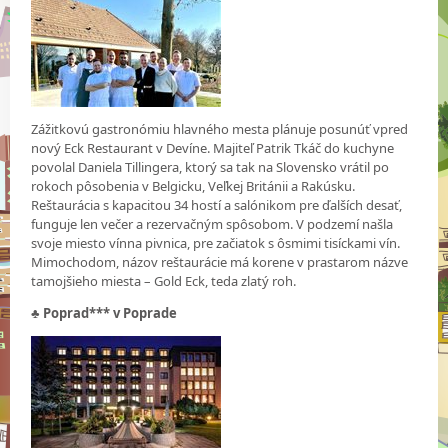
Zážitkovú gastronómiu hlavného mesta plánuje posunúť vpred
nový Eck Restaurant v Devíne. Majiteľ Patrik Tkáč do kuchyne
povolal Daniela Tillingera, ktorý sa tak na Slovensko vrátil po
rokoch pôsobenia v Belgicku, Veľkej Británii a Rakúsku.
Reštaurácia s kapacitou 34 hostí a salónikom pre ďalších desať,
funguje len večer a rezervačným spôsobom. V podzemí našla
svoje miesto vínna pivnica, pre začiatok s ôsmimi tisíckami vín.
Mimochodom, názov reštaurácie má korene v prastarom názve
tamojšieho miesta – Gold Eck, teda zlatý roh.
♣
Poprad*** v Poprade