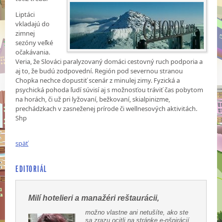
Liptáci
vkladajú do
zimnej
sezóny veľké
očakávania.
Veria, že Slováci paralyzovaný domáci cestovný ruch podporia a
aj to, že budú zodpovední. Región pod severnou stranou
Chopka nechce dopustiť scenár z minulej zimy. Fyzická a
psychická pohoda ľudí súvisí aj s možnosťou tráviť čas pobytom
na horách, či už pri lyžovaní, bežkovaní, skialpinizme,
prechádzkach v zasneženej prírode či wellnesových aktivitách.
Shp
späť
EDITORIÁL
Milí hotelieri a manažéri reštaurácii,
možno vlastne ani netušíte, ako ste
sa zrazu ocitli na stránke e-nšpirácií