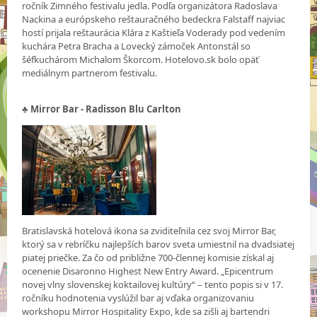
ročník Zimného festivalu jedla. Podľa organizátora Radoslava
Nackina a európskeho reštauračného bedeckra Falstaff najviac
hostí prijala reštaurácia Klára z Kaštieľa Voderady pod vedením
kuchára Petra Bracha a Lovecký zámoček Antonstál so
šéfkuchárom Michalom Škorcom. Hotelovo.sk bolo opäť
mediálnym partnerom festivalu.
♣ Mirror Bar - Radisson Blu Carlton
Bratislavská hotelová ikona sa zviditeľnila cez svoj Mirror Bar,
ktorý sa v rebríčku najlepších barov sveta umiestnil na dvadsiatej
piatej priečke. Za čo od približne 700-člennej komisie získal aj
ocenenie Disaronno Highest New Entry Award. „Epicentrum
novej vlny slovenskej koktailovej kultúry“ – tento popis si v 17.
ročníku hodnotenia vyslúžil bar aj vďaka organizovaniu
workshopu Mirror Hospitality Expo, kde sa zišli aj bartendri