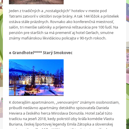
Jeden z tradičných a „nostalgických“ hotelov v meste pod
Tatrami zatvoril v októbri svoje brány. A tak 144 lôžok a prísteliek
ostáva stále prázdnych. Rovnako ako konferenčná miestnosť,
salón, tri menšie salóniky a príjemná reštaurácia pre 100 ľudí. Na
penzión pre starších sa má premeniť aj hotel Gerlach, smutne
známy mafiánskou likvidáciou policajta v 90-tych rokoch.
♣
Grandhotel**** Starý Smokovec
K doterajším apartmánom, „venovaným“ známym osobnostiam,
pribudli nedávno apartmány detského spisovateľa Daniela
Heviera a českého herca Miroslava Donutila. Hotel začal túto
tradíciu na jeseň 2018, kedy pokrstil izby kráľa komédie Vlastu
Buriana, českej športovej legendy Emila Zátopka a slovenskej