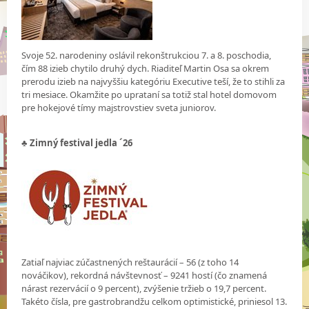
Svoje 52. narodeniny oslávil rekonštrukciou 7. a 8. poschodia,
čím 88 izieb chytilo druhý dych. Riaditeľ Martin Osa sa okrem
prerodu izieb na najvyššiu kategóriu Executive teší, že to stihli za
tri mesiace. Okamžite po uprataní sa totiž stal hotel domovom
pre hokejové tímy majstrovstiev sveta juniorov.
♣ Zimný festival jedla ´26
Zatiaľ najviac zúčastnených reštaurácií – 56 (z toho 14
nováčikov), rekordná návštevnosť – 9241 hostí (čo znamená
nárast rezervácií o 9 percent), zvýšenie tržieb o 19,7 percent.
Takéto čísla, pre gastrobrandžu celkom optimistické, priniesol 13.