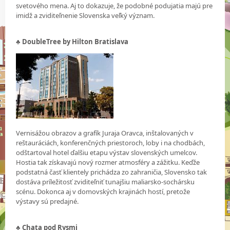
svetového mena. Aj to dokazuje, že podobné podujatia majú pre
imidž a zviditeľnenie Slovenska veľký význam.
♣ DoubleTree by Hilton Bratislava
Vernisážou obrazov a grafík Juraja Oravca, inštalovaných v
reštauráciách, konferenčných priestoroch, loby i na chodbách,
odštartoval hotel ďalšiu etapu výstav slovenských umelcov.
Hostia tak získavajú nový rozmer atmosféry a zážitku. Keďže
podstatná časť klientely prichádza zo zahraničia, Slovensko tak
dostáva príležitosť zviditeľniť tunajšiu maliarsko-sochársku
scénu. Dokonca aj v domovských krajinách hostí, pretože
výstavy sú predajné.
♣ Chata pod Rysmi