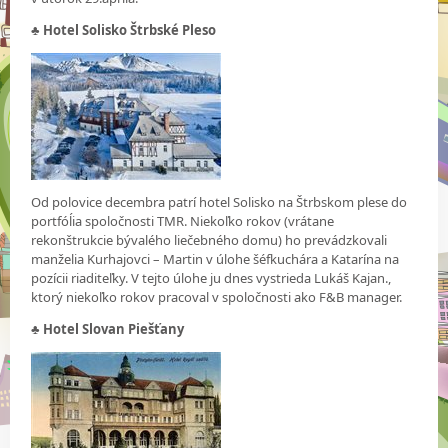
♣ Hotel Solisko Štrbské Pleso
Od polovice decembra patrí hotel Solisko na Štrbskom plese do
portfóĺia spoločnosti TMR. Niekoľko rokov (vrátane
rekonštrukcie bývalého liečebného domu) ho prevádzkovali
manželia Kurhajovci – Martin v úlohe šéfkuchára a Katarína na
pozícii riaditeľky. V tejto úlohe ju dnes vystrieda Lukáš Kajan.,
ktorý niekoľko rokov pracoval v spoločnosti ako F&B manager.
♣
Hotel Slovan Piešťany