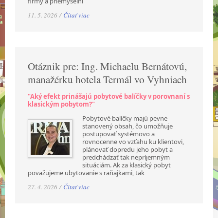
firmy a priemyselní
11. 5. 2026 /
Čítať viac
Otáznik pre: Ing. Michaelu Bernátovú,
manažérku hotela Termál vo Vyhniach
"Aký efekt prinášajú pobytové balíčky v porovnaní s
klasickým pobytom?"
Pobytové balíčky majú pevne
stanovený obsah, čo umožňuje
postupovať systémovo a
rovnocenne vo vzťahu ku klientovi,
plánovať dopredu jeho pobyt a
predchádzať tak nepríjemným
situáciám. Ak za klasický pobyt
považujeme ubytovanie s raňajkami, tak
27. 4. 2026 /
Čítať viac