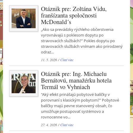
Otáznik pre: Zoltána Vidu,
franšízanta spoločnosti
McDonald´s
„Ako sa prevádzky rýchleho občerstvenia
vyrovnávajú s poklesom dopytu po
stravovacích službách?" Pokles dopytu po
stravovacích službách vnímam ako prirodzený
odraz...
11. 5. 2026 /
Čítať viac
Otáznik pre: Ing. Michaelu
Bernátovú, manažérku hotela
Termál vo Vyhniach
"Aký efekt prinášajú pobytové balíčky v
porovnaní s klasickým pobytom?" Pobytové
balíčky majú pevne stanovený obsah, čo
umožňuje postupovať systémovo a
rovnocenne vo...
27. 4. 2026 /
Čítať viac