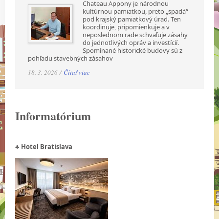
Chateau Appony je národnou
kultúrnou pamiatkou, preto „spadá“
pod krajský pamiatkový úrad. Ten
koordinuje, pripomienkuje a v
neposlednom rade schvaľuje zásahy
do jednotlivých opráv a investícií.
Spomínané historické budovy sú z
pohľadu stavebných zásahov
18. 3. 2026 /
Čítať viac
Informatórium
♣ Hotel Bratislava