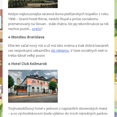
Kedysi najluxusnejšia secesná ikona piešťanských kúpeľov z roku
1906 – Grand hotel Rónai, neskôr Royal a počas socializmu
premenovaný na Slovan - stále chátra. Do jej rekonštrukcie sa nik
nechce pustiť...
prečo
?
♣
Mondieu Bratislava
Ešte len začal nový rok a už má táto známa a inak dobrá kaviareň
cez nespokojnú zákazníčku
zlú reklamu
. V čase sociálnych sietí si
treba dávať veľký pozor.
♣
Hotel Club Kežmarok
Trojhviezdičkový hotel v jednom z najstarších slovenských miest
– a vo východiskovom bode výletov do troch národných parkov