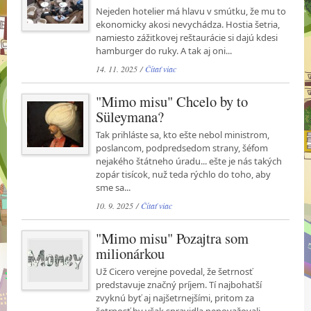
Nejeden hotelier má hlavu v smútku, že mu to
ekonomicky akosi nevychádza. Hostia šetria,
namiesto zážitkovej reštaurácie si dajú kdesi
hamburger do ruky. A tak aj oni...
14. 11. 2025 /
Čítať viac
"Mimo misu" Chcelo by to
Süleymana?
Tak prihláste sa, kto ešte nebol ministrom,
poslancom, podpredsedom strany, šéfom
nejakého štátneho úradu... ešte je nás takých
zopár tisícok, nuž teda rýchlo do toho, aby
sme sa...
10. 9. 2025 /
Čítať viac
"Mimo misu" Pozajtra som
milionárkou
Už Cicero verejne povedal, že šetrnosť
predstavuje značný príjem. Tí najbohatší
zvyknú byť aj najšetrnejšími, pritom za