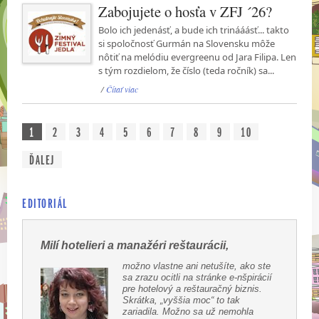
Zabojujete o hosťa v ZFJ ´26?
Bolo ich jedenásť, a bude ich trinááásť... takto
si spoločnosť Gurmán na Slovensku môže
nôtiť na melódiu evergreenu od Jara Filipa. Len
s tým rozdielom, že číslo (teda ročník) sa...
/
Čítať viac
1
2
3
4
5
6
7
8
9
10
ĎALEJ
EDITORIÁL
Milí hotelieri a manažéri reštaurácii,
možno vlastne ani netušíte, ako ste
sa zrazu ocitli na stránke e-nšpirácií
pre hotelový a reštauračný biznis.
Skrátka, „vyššia moc“ to tak
zariadila. Možno sa už nemohla