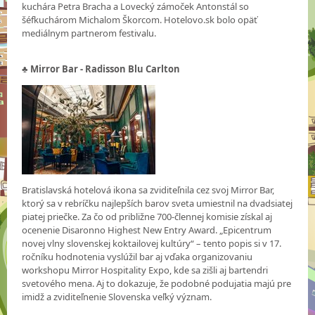
kuchára Petra Bracha a Lovecký zámoček Antonstál so
šéfkuchárom Michalom Škorcom. Hotelovo.sk bolo opäť
mediálnym partnerom festivalu.
♣ Mirror Bar - Radisson Blu Carlton
Bratislavská hotelová ikona sa zviditeľnila cez svoj Mirror Bar,
ktorý sa v rebríčku najlepších barov sveta umiestnil na dvadsiatej
piatej priečke. Za čo od približne 700-člennej komisie získal aj
ocenenie Disaronno Highest New Entry Award. „Epicentrum
novej vlny slovenskej koktailovej kultúry“ – tento popis si v 17.
ročníku hodnotenia vyslúžil bar aj vďaka organizovaniu
workshopu Mirror Hospitality Expo, kde sa zišli aj bartendri
svetového mena. Aj to dokazuje, že podobné podujatia majú pre
imidž a zviditeľnenie Slovenska veľký význam.