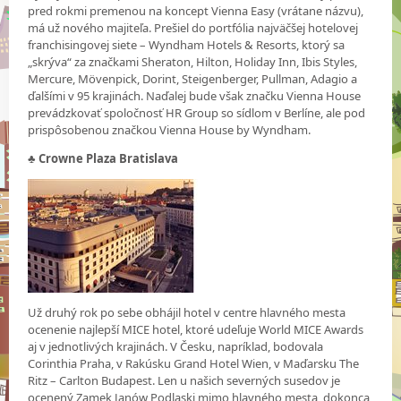
pred rokmi premenou na koncept Vienna Easy (vrátane názvu),
má už nového majiteľa. Prešiel do portfólia najväčšej hotelovej
franchisingovej siete – Wyndham Hotels & Resorts, ktorý sa
„skrýva“ za značkami Sheraton, Hilton, Holiday Inn, Ibis Styles,
Mercure, Mövenpick, Dorint, Steigenberger, Pullman, Adagio a
ďalšími v 95 krajinách. Naďalej bude však značku Vienna House
prevádzkovať spoločnosť HR Group so sídlom v Berlíne, ale pod
prispôsobenou značkou Vienna House by Wyndham.
♣ Crowne Plaza Bratislava
Už druhý rok po sebe obhájil hotel v centre hlavného mesta
ocenenie najlepší MICE hotel, ktoré udeľuje World MICE Awards
aj v jednotlivých krajinách. V Česku, napríklad, bodovala
Corinthia Praha, v Rakúsku Grand Hotel Wien, v Maďarsku The
Ritz – Carlton Budapest. Len u našich severných susedov je
ocenený Zamek Janów Podlaski mimo hlavného mesta, dokonca