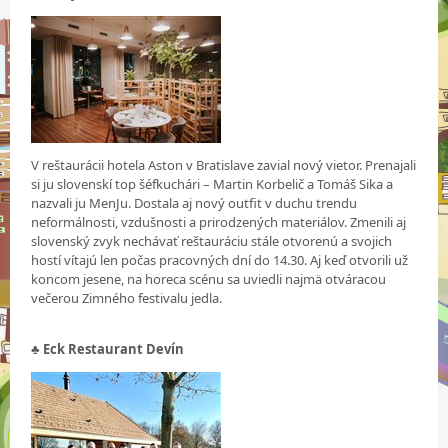
V reštaurácii hotela Aston v Bratislave zavial nový vietor. Prenajali
si ju slovenskí top šéfkuchári – Martin Korbelič a Tomáš Sika a
nazvali ju MenJu. Dostala aj nový outfit v duchu trendu
neformálnosti, vzdušnosti a prirodzených materiálov. Zmenili aj
slovenský zvyk nechávať reštauráciu stále otvorenú a svojich
hostí vítajú len počas pracovných dní do 14.30. Aj keď otvorili už
koncom jesene, na horeca scénu sa uviedli najmä otváracou
večerou Zimného festivalu jedla.
♣
Eck Restaurant Devín