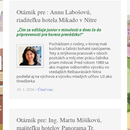
Otáznik pre : Annu Labošovú,
riaditeľku hotela Mikado v Nitre
„Čím sa odlišuje junior v minulosti a dnes čo do
pripravenosti pre horeca prevádzku?“
Pochádzam z rodiny, v ktorej mali
kuchári a čašníci bohaté zastúpenie.
Tety a strýkovia pracovali v oboch
pozíciách a môj otec prácu čašníka
priam miloval. Pred rokom 1989 sa
ako majster odborného výcviku vo
vtedajších Reštauráciách Nitra
podieľal aj na výchove a výcviku mladých učňov. Už ako
tínedžerka
30. 3. 2026 /
Čítať viac
Otáznik pre: Ing. Martu Mišíkovú,
majiteľku hotelov Panorama Tr.