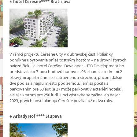
♣
hotel Čerešne**** Bratislava
V rámci projektu Čerešne City v dúbravskej časti Polianky
ponúkne ubytovanie príležitostným hosťom – na úrovni štyroch
hviezdičiek – aj hotel Čerešne. Developer – ITB Development ho
predstavil ako 7-poschodovú budovu s 96 izbami a siedmimi 2-
izbovými apartmánmi so zatrávnenou strechou, pričom ďalšie
dve podlažia nájdu miesto pod zemou. Tam sa počíta s
parkovaním pre 63 áut (a 27 môže parkovať v exteriéri hotela) ,
ale aj s krytom pre 250 ľudí. Hoci výstavba sa začína len na jar
2023, prvých hostí plánujú Čerešne privítať už o dva roky.
♣
Arkady Hof **** Stupava