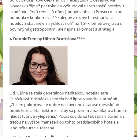
Borovica čašníkovi Olexandrovi Pecerytsiovi z Ukrajiny. Na
Slovensku žije už päť rokov a vyštudoval tu tatranskú hotelovú
akadémiu. Prvú cenu – 3-dňový pobyt v oblasti Prosecco – mu
pomohla v konkurencii 29 kolegov z rôznych reštaurácií a
hotelov získať nielen „rýchlosť nôh“ na 1,3–kilometrovej trati s
povinnými gastropointmi, ale najmä šikovnosť a stratégia.
♣ DoubleTree by Hilton Bratislava****
Od 1. júna sa stala generálnou riaditeľkou hotela Petra
Ďurčeková. Prichádza z hotela Pod lipou v Modre-Harmónii.
„Chcem pokračovať v dobre nastavenom statuse mestského
biznis hotela. Na niektoré služby sa pozriem z nadhľadu a budem
hľadať tvorivé vylepšenia.“ Počas covidu sa tak stala v poradí už
treťou najvyššou manažérkou tohto bratislavského hotela a
jeho reštaurácie Toscana.