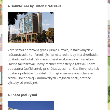
♣ DoubleTree by Hilton Bratislava
Vernisážou obrazov a grafík Juraja Oravca, inštalovaných v
reštauráciách, konferenčných priestoroch, loby i na chodbách,
odštartoval hotel ďalšiu etapu výstav slovenských umelcov.
Hostia tak získavajú nový rozmer atmosféry a zážitku. Keďže
podstatná časť klientely prichádza zo zahraničia, Slovensko tak
dostáva príležitosť zviditeľniť tunajšiu maliarsko-sochársku
scénu. Dokonca aj v domovských krajinách hostí, pretože
výstavy sú predajné.
♣ Chata pod Rysmi