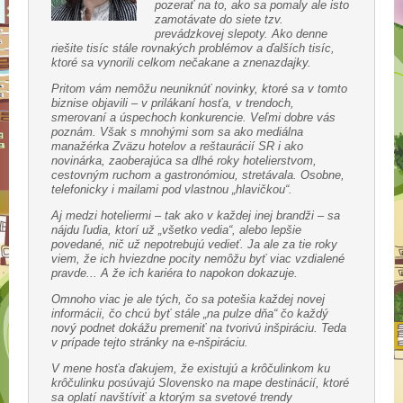
pozerať na to, ako sa pomaly ale isto
zamotávate do siete tzv.
prevádzkovej slepoty. Ako denne
riešite tisíc stále rovnakých problémov a ďalších tisíc,
ktoré sa vynorili celkom nečakane a znenazdajky.
Pritom vám nemôžu neuniknúť novinky, ktoré sa v tomto
biznise objavili – v prilákaní hosťa, v trendoch,
smerovaní a úspechoch konkurencie. Veľmi dobre vás
poznám. Však s mnohými som sa ako mediálna
manažérka Zväzu hotelov a reštaurácií SR i ako
novinárka, zaoberajúca sa dlhé roky hotelierstvom,
cestovným ruchom a gastronómiou, stretávala. Osobne,
telefonicky i mailami pod vlastnou „hlavičkou“.
Aj medzi hoteliermi – tak ako v každej inej brandži – sa
nájdu ľudia, ktorí už „všetko vedia“, alebo lepšie
povedané, nič už nepotrebujú vedieť. Ja ale za tie roky
viem, že ich hviezdne pocity nemôžu byť viac vzdialené
pravde... A že ich kariéra to napokon dokazuje.
Omnoho viac je ale tých, čo sa potešia každej novej
informácii, čo chcú byť stále „na pulze dňa“ čo každý
nový podnet dokážu premeniť na tvorivú inšpiráciu. Teda
v prípade tejto stránky na e-nšpiráciu.
V mene hosťa ďakujem, že existujú a krôčulinkom ku
krôčulinku posúvajú Slovensko na mape destinácií, ktoré
sa oplatí navštíviť a ktorým sa svetové trendy