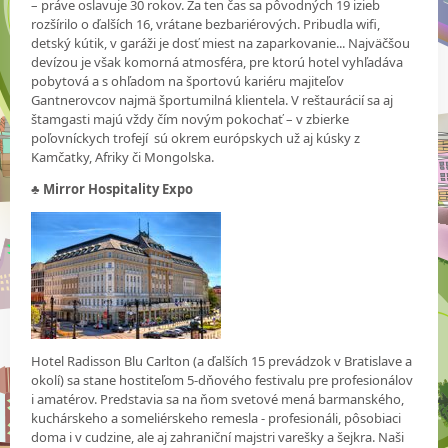
– práve oslavuje 30 rokov. Za ten čas sa pôvodných 19 izieb
rozšírilo o ďalších 16, vrátane bezbariérových. Pribudla wifi,
detský kútik, v garáži je dosť miest na zaparkovanie... Najväčšou
devízou je však komorná atmosféra, pre ktorú hotel vyhľadáva
pobytová a s ohľadom na športovú kariéru majiteľov
Gantnerovcov najmä športumilná klientela. V reštaurácií sa aj
štamgasti majú vždy čím novým pokochať – v zbierke
poľovníckych trofejí sú okrem európskych už aj kúsky z
Kamčatky, Afriky či Mongolska.
♣
Mirror Hospitality Expo
Hotel Radisson Blu Carlton (a ďalších 15 prevádzok v Bratislave a
okolí) sa stane hostiteľom 5-dňového festivalu pre profesionálov
i amatérov. Predstavia sa na ňom svetové mená barmanského,
kuchárskeho a someliérskeho remesla - profesionáli, pôsobiaci
doma i v cudzine, ale aj zahraniční majstri varešky a šejkra. Naši