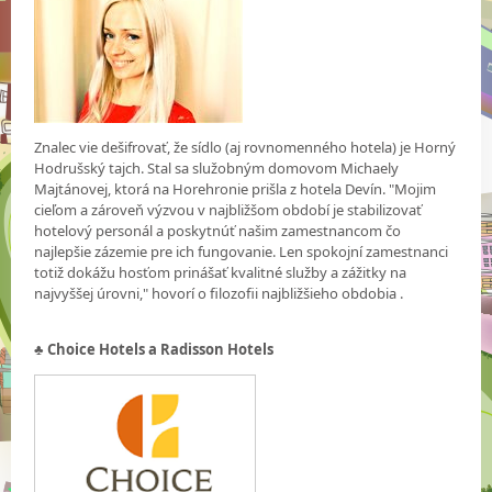
Znalec vie dešifrovať, že sídlo (aj rovnomenného hotela) je Horný
Hodrušský tajch. Stal sa služobným domovom Michaely
Majtánovej, ktorá na Horehronie prišla z hotela Devín. "Mojim
cieľom a zároveň výzvou v najbližšom období je stabilizovať
hotelový personál a poskytnúť našim zamestnancom čo
najlepšie zázemie pre ich fungovanie. Len spokojní zamestnanci
totiž dokážu hosťom prinášať kvalitné služby a zážitky na
najvyššej úrovni," hovorí o filozofii najbližšieho obdobia .
♣
Choice Hotels a Radisson Hotels