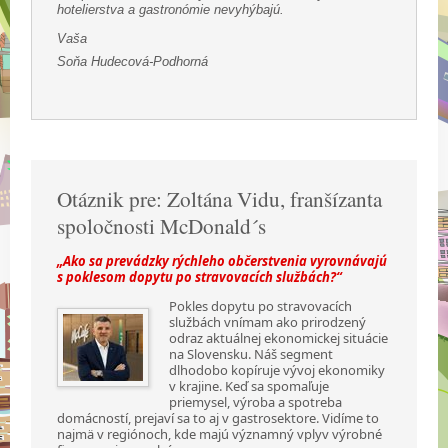
hotelierstva a gastronómie nevyhýbajú.
Vaša
Soňa Hudecová-Podhorná
Otáznik pre: Zoltána Vidu, franšízanta
spoločnosti McDonald´s
„Ako sa prevádzky rýchleho občerstvenia vyrovnávajú
s poklesom dopytu po stravovacích službách?“
Pokles dopytu po stravovacích
službách vnímam ako prirodzený
odraz aktuálnej ekonomickej situácie
na Slovensku. Náš segment
dlhodobo kopíruje vývoj ekonomiky
v krajine. Keď sa spomaľuje
priemysel, výroba a spotreba
domácností, prejaví sa to aj v gastrosektore. Vidíme to
najmä v regiónoch, kde majú významný vplyv výrobné