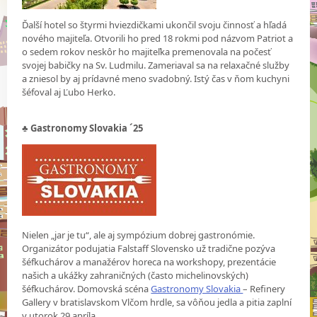
Ďalší hotel so štyrmi hviezdičkami ukončil svoju činnosť a hľadá
nového majiteľa. Otvorili ho pred 18 rokmi pod názvom Patriot a
o sedem rokov neskôr ho majiteľka premenovala na počesť
svojej babičky na Sv. Ludmilu. Zameriaval sa na relaxačné služby
a zniesol by aj prídavné meno svadobný. Istý čas v ňom kuchyni
šéfoval aj Ľubo Herko.
♣
Gastronomy Slovakia ´25
Nielen „jar je tu“, ale aj sympózium dobrej gastronómie.
Organizátor podujatia Falstaff Slovensko už tradične pozýva
šéfkuchárov a manažérov horeca na workshopy, prezentácie
našich a ukážky zahraničných (často michelinovských)
šéfkuchárov. Domovská scéna
Gastronomy Slovakia
– Refinery
Gallery v bratislavskom Vlčom hrdle, sa vôňou jedla a pitia zaplní
v utorok 29.apríla.