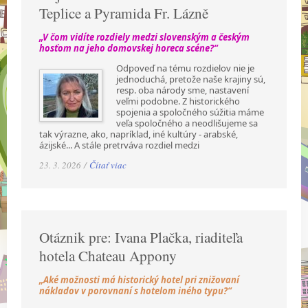
Teplice a Pyramida Fr. Lázně
„V čom vidíte rozdiely medzi slovenským a českým
hosťom na jeho domovskej horeca scéne?“
Odpoveď na tému rozdielov nie je
jednoduchá, pretože naše krajiny sú,
resp. oba národy sme, nastavení
veľmi podobne. Z historického
spojenia a spoločného súžitia máme
veľa spoločného a neodlišujeme sa
tak výrazne, ako, napríklad, iné kultúry - arabské,
ázijské... A stále pretrváva rozdiel medzi
23. 3. 2026 /
Čítať viac
Otáznik pre: Ivana Plačka, riaditeľa
hotela Chateau Appony
„Aké možnosti má historický hotel pri znižovaní
nákladov v porovnaní s hotelom iného typu?“