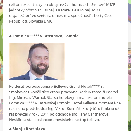
celkom excentricky pri ukrajinských hraniciach. Svetové MICE
jednotky pôsobia v Dubaji a Katare, ale ako naj „MICE
organizátor“ vo svete sa umiestnila spoločnosť Liberty Czech
Republic & Slovakia DMC.
♣
Lomnica***** v Tatranskej Lomnici
Po desaťročí pôsobenia v Bellevue Grand Hoteli**** S.
Smokovec ukončil túto etapu pracovnej kariéry tamojší riaditeľ
Ing. Miroslav Warhol. Stal sa hotelovým manažérom hotela
Lomnica***** v Tatranskej Lomnici. Hotel Bellevue momentálne
riadi jeho predchodca Ing. Viktor Kosmák, ktorý túto funkciu už
raz prevzal v roku 2011 po odchode Ing. Jany Gantnerovej.
Neskôr sa stal poslancom mestského zastupiteľstva.
♣
MenJu Bratislava