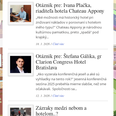
Otáznik pre: Ivana Plačka,
riaditeľa hotela Chateau Appony
„Aké možnosti má historický hotel pri
znižovaní nákladov v porovnaní s hotelom
iného typu?" Chateau Appony je národnou
kultúrnou pamiatkou, preto „spadá" pod
krajský...
18. 3. 2026 /
Čítať viac
Otáznik pre: Štefana Gálika, gr
Clarion Congress Hotel
Bratislava
„Ako vyzerala konferenčná jeseň a aké sú
vyhliadky na tento rok?" Jesenná konferenčná
sezóna 2025 prebehla mierne slabšie, než sme
očakávali. Spoločnosti sa...
12. 3. 2026 /
Čítať viac
Zázraky medzi nebom a
hotelom..?