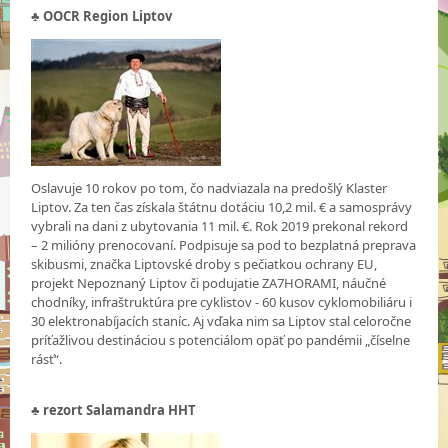
♣ OOCR Region Liptov
Oslavuje 10 rokov po tom, čo nadviazala na predošlý Klaster
Liptov. Za ten čas získala štátnu dotáciu 10,2 mil. € a samosprávy
vybrali na dani z ubytovania 11 mil. €. Rok 2019 prekonal rekord
– 2 milióny prenocovaní. Podpisuje sa pod to bezplatná preprava
skibusmi, značka Liptovské droby s pečiatkou ochrany EU,
projekt Nepoznaný Liptov či podujatie ZA7HORAMI, náučné
chodníky, infraštruktúra pre cyklistov - 60 kusov cyklomobiliáru i
30 elektronabíjacích staníc. Aj vďaka nim sa Liptov stal celoročne
príťažlivou destináciou s potenciálom opäť po pandémii „číselne
rásť“.
♣
rezort Salamandra HHT