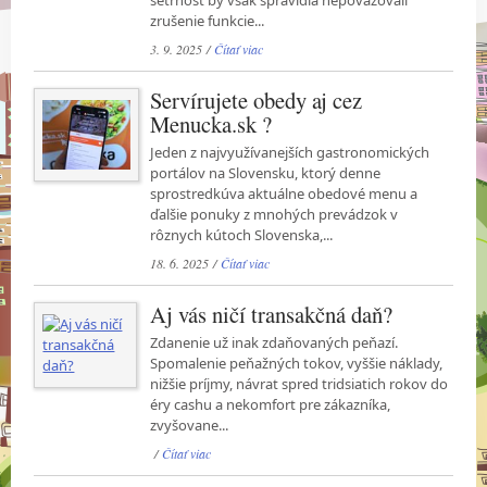
šetrnosť by však spravidla nepovažovali
zrušenie funkcie...
3. 9. 2025 /
Čítať viac
Servírujete obedy aj cez
Menucka.sk ?
Jeden z najvyužívanejších gastronomických
portálov na Slovensku, ktorý denne
sprostredkúva aktuálne obedové menu a
ďalšie ponuky z mnohých prevádzok v
rôznych kútoch Slovenska,...
18. 6. 2025 /
Čítať viac
Aj vás ničí transakčná daň?
Zdanenie už inak zdaňovaných peňazí.
Spomalenie peňažných tokov, vyššie náklady,
nižšie príjmy, návrat spred tridsiatich rokov do
éry cashu a nekomfort pre zákazníka,
zvyšovane...
/
Čítať viac