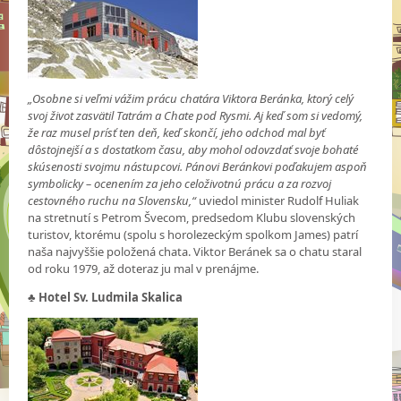
„Osobne si veľmi vážim prácu chatára Viktora Beránka, ktorý celý
svoj život zasvätil Tatrám a Chate pod Rysmi. Aj keď som si vedomý,
že raz musel prísť ten deň, keď skončí, jeho odchod mal byť
dôstojnejší a s dostatkom času, aby mohol odovzdať svoje bohaté
skúsenosti svojmu nástupcovi. Pánovi Beránkovi poďakujem aspoň
symbolicky – ocenením za jeho celoživotnú prácu a za rozvoj
cestovného ruchu na Slovensku,“
uviedol minister Rudolf Huliak
na stretnutí s Petrom Švecom, predsedom Klubu slovenských
turistov, ktorému (spolu s horolezeckým spolkom James) patrí
naša najvyššie položená chata. Viktor Beránek sa o chatu staral
od roku 1979, až doteraz ju mal v prenájme.
♣
Hotel Sv. Ludmila Skalica