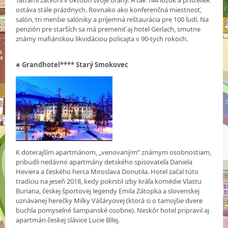
Tatrami zatvoril v októbri svoje brány. A tak 144 lôžok a prísteliek
ostáva stále prázdnych. Rovnako ako konferenčná miestnosť,
salón, tri menšie salóniky a príjemná reštaurácia pre 100 ľudí. Na
penzión pre starších sa má premeniť aj hotel Gerlach, smutne
známy mafiánskou likvidáciou policajta v 90-tych rokoch.
♣
Grandhotel**** Starý Smokovec
K doterajším apartmánom, „venovaným“ známym osobnostiam,
pribudli nedávno apartmány detského spisovateľa Daniela
Heviera a českého herca Miroslava Donutila. Hotel začal túto
tradíciu na jeseň 2018, kedy pokrstil izby kráľa komédie Vlastu
Buriana, českej športovej legendy Emila Zátopka a slovenskej
uznávanej herečky Milky Vášáryovej (ktorá si o tamojšie dvere
buchla pomyselné šampanské osobne). Neskôr hotel pripravil aj
apartmán českej slávice Lucie Bílej.