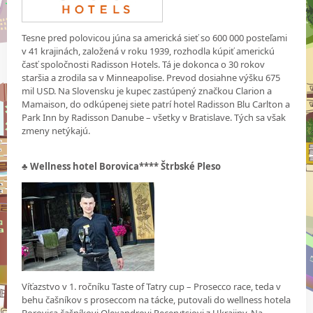
Tesne pred polovicou júna sa americká sieť so 600 000 posteľami
v 41 krajinách, založená v roku 1939, rozhodla kúpiť americkú
časť spoločnosti Radisson Hotels. Tá je dokonca o 30 rokov
staršia a zrodila sa v Minneapolise. Prevod dosiahne výšku 675
mil USD. Na Slovensku je kupec zastúpený značkou Clarion a
Mamaison, do odkúpenej siete patrí hotel Radisson Blu Carlton a
Park Inn by Radisson Danube – všetky v Bratislave. Tých sa však
zmeny netýkajú.
♣ Wellness hotel Borovica**** Štrbské Pleso
Víťazstvo v 1. ročníku Taste of Tatry cup – Prosecco race, teda v
behu čašníkov s proseccom na tácke, putovali do wellness hotela