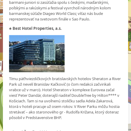
barmani-juniori si zasúťažia spolu s českými, maďarskými,
poľskými a rakúskymi a festival vyvrcholí národným kolom
barmanskej súťaže Diageo World Class; víťaz nás bude
reprezentovať na svetovom finále v Sao Paulo.
♣
Best Hotel Properties, a.s.
Tímu päťhviezdičkových bratislavských hotelov Sheraton a River
Park už nevelí Branislav Kačkovič (o čom redakcii začvirikali
vrabce už v marci). Hotel Sheraton v komplexe Eurovea začal
viesť Peter Dandár, doterajší riaditeľ DoubleTree by Hilton**** v
Košiciach. Tam si na uvoľnenú stoličku sadla Adela Zakarová,
ktorá v hoteli pracuje už osem rokov. V River Parku môžu hostia
stretávať – ako staronového gr - Rudolfa Križana, ktorý doteraz
pôsobil v Predstavenstve BHP.