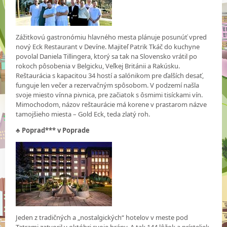
Zážitkovú gastronómiu hlavného mesta plánuje posunúť vpred
nový Eck Restaurant v Devíne. Majiteľ Patrik Tkáč do kuchyne
povolal Daniela Tillingera, ktorý sa tak na Slovensko vrátil po
rokoch pôsobenia v Belgicku, Veľkej Británii a Rakúsku.
Reštaurácia s kapacitou 34 hostí a salónikom pre ďalších desať,
funguje len večer a rezervačným spôsobom. V podzemí našla
svoje miesto vínna pivnica, pre začiatok s ôsmimi tisíckami vín.
Mimochodom, názov reštaurácie má korene v prastarom názve
tamojšieho miesta – Gold Eck, teda zlatý roh.
♣
Poprad*** v Poprade
Jeden z tradičných a „nostalgických“ hotelov v meste pod