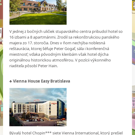
V jednej z bočných uličiek stupavského centra pribudol hotel so
16 izbami a 8 apartmánmi. Zrodil sa rekonštrukciou panského
majera zo 17. storočia. Dnes v ňom nechýba noblesná
reštaurácia, ktorej šéfuje Peter Gogaľ, sála i konferenčná
miestnosť; vďaka pôvodným klenbám však hotel dýcha
originálnou historickou atmosférou. V pozícii výkonného
riaditeľa pôsobí Peter Hain.
♣ Vienna House Easy Bratislava
Bývalý hotel Chopin*** siete Vienna International, ktorý prešiel