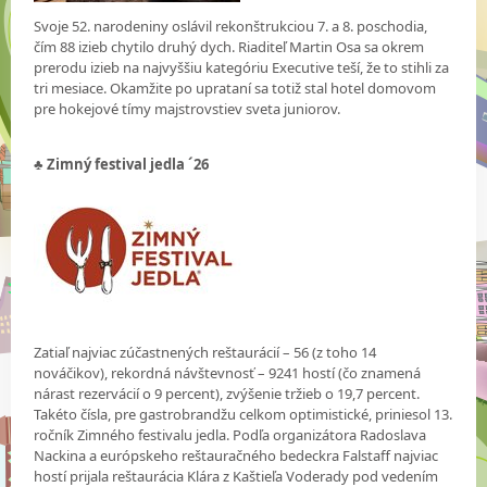
Svoje 52. narodeniny oslávil rekonštrukciou 7. a 8. poschodia,
čím 88 izieb chytilo druhý dych. Riaditeľ Martin Osa sa okrem
prerodu izieb na najvyššiu kategóriu Executive teší, že to stihli za
tri mesiace. Okamžite po uprataní sa totiž stal hotel domovom
pre hokejové tímy majstrovstiev sveta juniorov.
♣ Zimný festival jedla ´26
Zatiaľ najviac zúčastnených reštaurácií – 56 (z toho 14
nováčikov), rekordná návštevnosť – 9241 hostí (čo znamená
nárast rezervácií o 9 percent), zvýšenie tržieb o 19,7 percent.
Takéto čísla, pre gastrobrandžu celkom optimistické, priniesol 13.
ročník Zimného festivalu jedla. Podľa organizátora Radoslava
Nackina a európskeho reštauračného bedeckra Falstaff najviac
hostí prijala reštaurácia Klára z Kaštieľa Voderady pod vedením