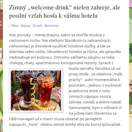
Zimný „welcome drink“ nielen zahreje, ale
posilní vzťah hosťa k vášmu hotelu
/ Témy:
Nápoje
,
Trendy
,
Marketing
Viac ponuky – menej dopytu, takto sa otočila situácia v
cestovnom ruchu. Nie všetkým Slovákom (o zahraničných
nehovoriac) je dovolené využívať hotelové služby, a tak sa
klientela veľmi zúžila. Obsadenosť hotelov je rôzna, ale spravidla
nedosahuje ani polovicu. Omnoho väčšiemu záujmu sa tešia
chalupy, chaty, apartmánovo koncipované rezorty. Spraviť z
hosťa
verného fanúšika už od
prvej chvíle - za relatívne „malé
prachy“ - patrí momentálne k
prioritám... Jednou z možností
je welcome drink z rodu
zimných nápojov. Hosťa
zahreje, osvieži a dobre naladí.
Samozrejme, kým v nížinách či
na južnej časti Slovenska sa
F&B manageri už v marci musia obzerať po jarnejších
nápojoch, „hore“ vládnu zimné drinky ešte do konca lyžovačiek.