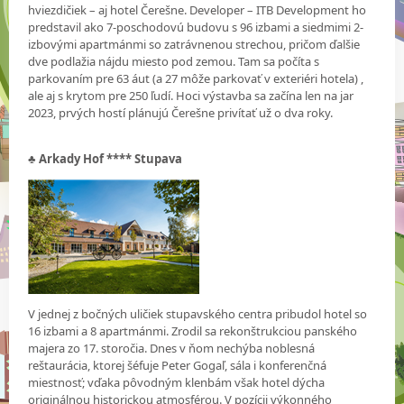
hviezdičiek – aj hotel Čerešne. Developer – ITB Development ho
predstavil ako 7-poschodovú budovu s 96 izbami a siedmimi 2-
izbovými apartmánmi so zatrávnenou strechou, pričom ďalšie
dve podlažia nájdu miesto pod zemou. Tam sa počíta s
parkovaním pre 63 áut (a 27 môže parkovať v exteriéri hotela) ,
ale aj s krytom pre 250 ľudí. Hoci výstavba sa začína len na jar
2023, prvých hostí plánujú Čerešne privítať už o dva roky.
♣
Arkady Hof **** Stupava
V jednej z bočných uličiek stupavského centra pribudol hotel so
16 izbami a 8 apartmánmi. Zrodil sa rekonštrukciou panského
majera zo 17. storočia. Dnes v ňom nechýba noblesná
reštaurácia, ktorej šéfuje Peter Gogaľ, sála i konferenčná
miestnosť; vďaka pôvodným klenbám však hotel dýcha
originálnou historickou atmosférou. V pozícii výkonného