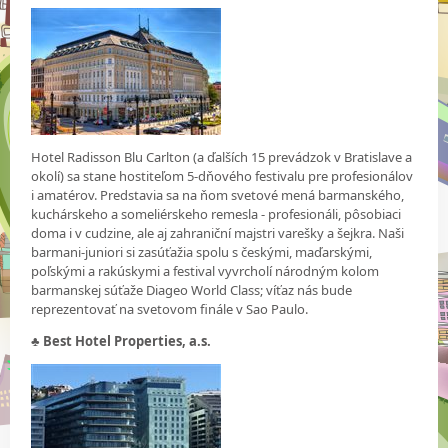
Hotel Radisson Blu Carlton (a ďalších 15 prevádzok v Bratislave a
okolí) sa stane hostiteľom 5-dňového festivalu pre profesionálov
i amatérov. Predstavia sa na ňom svetové mená barmanského,
kuchárskeho a someliérskeho remesla - profesionáli, pôsobiaci
doma i v cudzine, ale aj zahraniční majstri varešky a šejkra. Naši
barmani-juniori si zasúťažia spolu s českými, maďarskými,
poľskými a rakúskymi a festival vyvrcholí národným kolom
barmanskej súťaže Diageo World Class; víťaz nás bude
reprezentovať na svetovom finále v Sao Paulo.
♣
Best Hotel Properties, a.s.