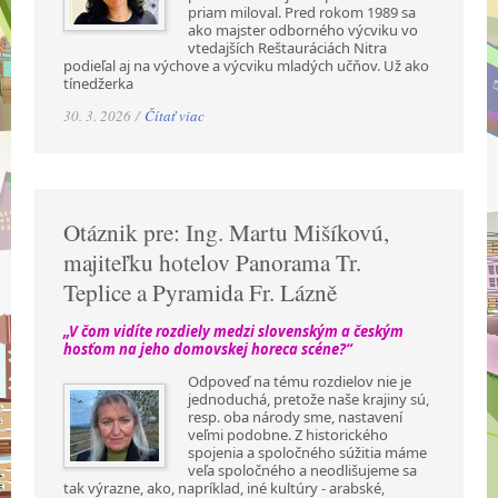
priam miloval. Pred rokom 1989 sa
ako majster odborného výcviku vo
vtedajších Reštauráciách Nitra
podieľal aj na výchove a výcviku mladých učňov. Už ako
tínedžerka
30. 3. 2026 /
Čítať viac
Otáznik pre: Ing. Martu Mišíkovú,
majiteľku hotelov Panorama Tr.
Teplice a Pyramida Fr. Lázně
„V čom vidíte rozdiely medzi slovenským a českým
hosťom na jeho domovskej horeca scéne?“
Odpoveď na tému rozdielov nie je
jednoduchá, pretože naše krajiny sú,
resp. oba národy sme, nastavení
veľmi podobne. Z historického
spojenia a spoločného súžitia máme
veľa spoločného a neodlišujeme sa
tak výrazne, ako, napríklad, iné kultúry - arabské,