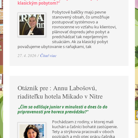
klasickým pobytom?"
Pobytové balíčky majú pevne
stanovený obsah, čo umožňuje
postupovať systémovo a
rovnocenne vo vzťahu ku klientovi,
plánovať dopredu jeho pobyt a
predchádzať tak nepríjemným
situáciám. Ak za klasický pobyt
považujeme ubytovanie s raňajkami, tak
27. 4. 2026 /
Čítať viac
Otáznik pre : Annu Labošovú,
riaditeľku hotela Mikado v Nitre
„Čím sa odlišuje junior v minulosti a dnes čo do
pripravenosti pre horeca prevádzku?“
Pochádzam z rodiny, v ktorej mali
kuchári a čašníci bohaté zastúpenie.
Tety a strýkovia pracovali v oboch
pozíciách a môj otec prácu čašníka