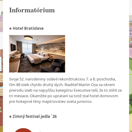
Informatórium
♣ Hotel Bratislava
Svoje 52. narodeniny oslávil rekonštrukciou 7. a 8. poschodia,
čím 88 izieb chytilo druhý dych. Riaditeľ Martin Osa sa okrem
prerodu izieb na najvyššiu kategóriu Executive teší, že to stihli za
tri mesiace. Okamžite po uprataní sa totiž stal hotel domovom
pre hokejové tímy majstrovstiev sveta juniorov.
♣ Zimný festival jedla ´26