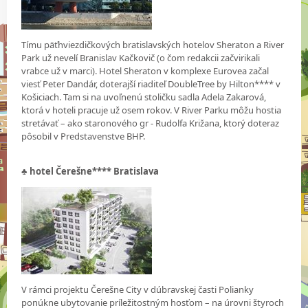
Tímu päťhviezdičkových bratislavských hotelov Sheraton a River
Park už nevelí Branislav Kačkovič (o čom redakcii začvirikali
vrabce už v marci). Hotel Sheraton v komplexe Eurovea začal
viesť Peter Dandár, doterajší riaditeľ DoubleTree by Hilton**** v
Košiciach. Tam si na uvoľnenú stoličku sadla Adela Zakarová,
ktorá v hoteli pracuje už osem rokov. V River Parku môžu hostia
stretávať – ako staronového gr - Rudolfa Križana, ktorý doteraz
pôsobil v Predstavenstve BHP.
♣
hotel Čerešne**** Bratislava
V rámci projektu Čerešne City v dúbravskej časti Polianky
ponúkne ubytovanie príležitostným hosťom – na úrovni štyroch