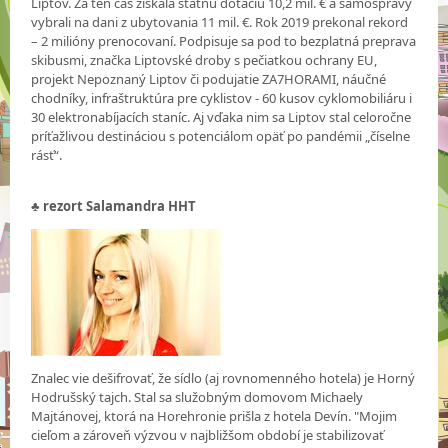
Liptov. Za ten čas získala štátnu dotáciu 10,2 mil. € a samosprávy
vybrali na dani z ubytovania 11 mil. €. Rok 2019 prekonal rekord
– 2 milióny prenocovaní. Podpisuje sa pod to bezplatná preprava
skibusmi, značka Liptovské droby s pečiatkou ochrany EU,
projekt Nepoznaný Liptov či podujatie ZA7HORAMI, náučné
chodníky, infraštruktúra pre cyklistov - 60 kusov cyklomobiliáru i
30 elektronabíjacích staníc. Aj vďaka nim sa Liptov stal celoročne
príťažlivou destináciou s potenciálom opäť po pandémii „číselne
rásť“.
♣
rezort Salamandra HHT
Znalec vie dešifrovať, že sídlo (aj rovnomenného hotela) je Horný
Hodrušský tajch. Stal sa služobným domovom Michaely
Majtánovej, ktorá na Horehronie prišla z hotela Devín. "Mojim
cieľom a zároveň výzvou v najbližšom období je stabilizovať