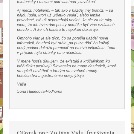
telefonicky i mailami pod vlastnou „hlavičkou“.
Aj medzi hoteliermi – tak ako v každej inej brandži – sa
nájdu ľudia, ktorí už „všetko vedia“, alebo lepšie
povedané, nič už nepotrebujú vedieť. Ja ale za tie roky
viem, že ich hviezdne pocity nemôžu byť viac vzdialené
pravde... A že ich kariéra to napokon dokazuje.
Omnoho viac je ale tých, čo sa potešia každej novej
informácii, čo chcú byť stále „na pulze dňa“ čo každý
nový podnet dokážu premeniť na tvorivú inšpiráciu. Teda
v prípade tejto stránky na e-nšpiráciu.
V mene hosťa ďakujem, že existujú a krôčulinkom ku
krôčulinku posúvajú Slovensko na mape destinácií, ktoré
sa oplatí navštíviť a ktorým sa svetové trendy
hotelierstva a gastronómie nevyhýbajú.
Vaša
Soňa Hudecová-Podhorná
Otáznik pre: Zoltána Vidu, franšízanta