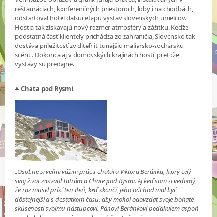
reštauráciách, konferenčných priestoroch, loby i na chodbách,
odštartoval hotel ďalšiu etapu výstav slovenských umelcov.
Hostia tak získavajú nový rozmer atmosféry a zážitku. Keďže
podstatná časť klientely prichádza zo zahraničia, Slovensko tak
dostáva príležitosť zviditeľniť tunajšiu maliarsko-sochársku
scénu. Dokonca aj v domovských krajinách hostí, pretože
výstavy sú predajné.
♣ Chata pod Rysmi
„Osobne si veľmi vážim prácu chatára Viktora Beránka, ktorý celý
svoj život zasvätil Tatrám a Chate pod Rysmi. Aj keď som si vedomý,
že raz musel prísť ten deň, keď skončí, jeho odchod mal byť
dôstojnejší a s dostatkom času, aby mohol odovzdať svoje bohaté
skúsenosti svojmu nástupcovi. Pánovi Beránkovi poďakujem aspoň