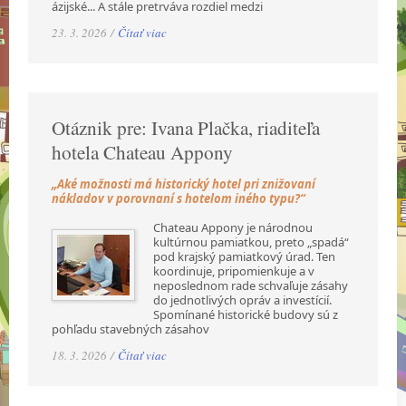
ázijské... A stále pretrváva rozdiel medzi
23. 3. 2026 /
Čítať viac
Otáznik pre: Ivana Plačka, riaditeľa
hotela Chateau Appony
„Aké možnosti má historický hotel pri znižovaní
nákladov v porovnaní s hotelom iného typu?“
Chateau Appony je národnou
kultúrnou pamiatkou, preto „spadá“
pod krajský pamiatkový úrad. Ten
koordinuje, pripomienkuje a v
neposlednom rade schvaľuje zásahy
do jednotlivých opráv a investícií.
Spomínané historické budovy sú z
pohľadu stavebných zásahov
18. 3. 2026 /
Čítať viac