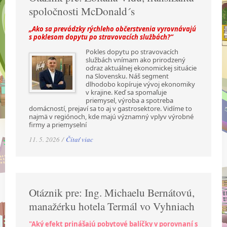
spoločnosti McDonald´s
„Ako sa prevádzky rýchleho občerstvenia vyrovnávajú
s poklesom dopytu po stravovacích službách?“
Pokles dopytu po stravovacích
službách vnímam ako prirodzený
odraz aktuálnej ekonomickej situácie
na Slovensku. Náš segment
dlhodobo kopíruje vývoj ekonomiky
v krajine. Keď sa spomaľuje
priemysel, výroba a spotreba
domácností, prejaví sa to aj v gastrosektore. Vidíme to
najmä v regiónoch, kde majú významný vplyv výrobné
firmy a priemyselní
11. 5. 2026 /
Čítať viac
Otáznik pre: Ing. Michaelu Bernátovú,
manažérku hotela Termál vo Vyhniach
"Aký efekt prinášajú pobytové balíčky v porovnaní s