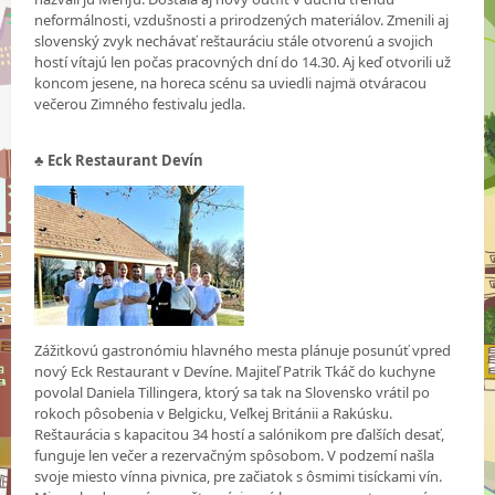
neformálnosti, vzdušnosti a prirodzených materiálov. Zmenili aj
slovenský zvyk nechávať reštauráciu stále otvorenú a svojich
hostí vítajú len počas pracovných dní do 14.30. Aj keď otvorili už
koncom jesene, na horeca scénu sa uviedli najmä otváracou
večerou Zimného festivalu jedla.
♣
Eck Restaurant Devín
Zážitkovú gastronómiu hlavného mesta plánuje posunúť vpred
nový Eck Restaurant v Devíne. Majiteľ Patrik Tkáč do kuchyne
povolal Daniela Tillingera, ktorý sa tak na Slovensko vrátil po
rokoch pôsobenia v Belgicku, Veľkej Británii a Rakúsku.
Reštaurácia s kapacitou 34 hostí a salónikom pre ďalších desať,
funguje len večer a rezervačným spôsobom. V podzemí našla
svoje miesto vínna pivnica, pre začiatok s ôsmimi tisíckami vín.