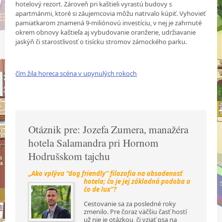
hotelový rezort. Zároveň pri kaštieli vyrastú budovy s
apartmánmi, ktoré si záujemcovia môžu natrvalo kúpiť. Vyhovieť
pamiatkarom znamená 9-miliónovú investíciu, v nej je zahrnuté
okrem obnovy kaštieľa aj vybudovanie oranžerie, udržiavanie
jaskýň či starostlivosť o tisícku stromov zámockého parku.
čím žila horeca scéna v upynulých rokoch
Otáznik pre: Jozefa Zumera, manažéra
hotela Salamandra pri Hornom
Hodrušskom tajchu
„Ako vplýva “dog friendly“ filozofia na obsadenosť
hotela; čo je jej základná podoba a
čo de lux“?
Cestovanie sa za posledné roky
zmenilo. Pre čoraz väčšiu časť hostí
už nie je otázkou, či vziať psa na