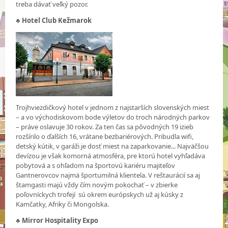
treba dávať veľký pozor.
♣
Hotel Club Kežmarok
Trojhviezdičkový hotel v jednom z najstarších slovenských miest
– a vo východiskovom bode výletov do troch národných parkov
– práve oslavuje 30 rokov. Za ten čas sa pôvodných 19 izieb
rozšírilo o ďalších 16, vrátane bezbariérových. Pribudla wifi,
detský kútik, v garáži je dosť miest na zaparkovanie... Najväčšou
devízou je však komorná atmosféra, pre ktorú hotel vyhľadáva
pobytová a s ohľadom na športovú kariéru majiteľov
Gantnerovcov najmä športumilná klientela. V reštaurácií sa aj
štamgasti majú vždy čím novým pokochať – v zbierke
poľovníckych trofejí sú okrem európskych už aj kúsky z
Kamčatky, Afriky či Mongolska.
♣
Mirror Hospitality Expo