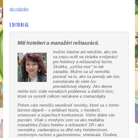
do rubriky
EDITORIÁL
Milí hotelieri a manažéri reštaurácii,
možno vlastne ani netušíte, ako ste
sa zrazu ocitli na stránke e-nšpirácií
pre hotelový a reštauračný biznis.
Skrátka, „vyššia moc“ to tak
zariadila. Možno sa už nemohla
pozerať na to, ako sa pomaly ale isto
zamotávate do siete tzv.
prevádzkovej slepoty. Ako denne
riešite tisíc stále rovnakých problémov a ďalších tisíc,
ktoré sa vynorili celkom nečakane a znenazdajky.
Pritom vám nemôžu neuniknúť novinky, ktoré sa v tomto
biznise objavili – v prilákaní hosťa, v trendoch,
smerovaní a úspechoch konkurencie. Veľmi dobre vás
poznám. Však s mnohými som sa ako mediálna
manažérka Zväzu hotelov a reštaurácií SR i ako
novinárka, zaoberajúca sa dlhé roky hotelierstvom,
cestovným ruchom a gastronómiou, stretávala. Osobne,