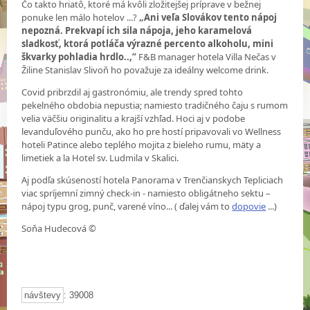
Čo takto hriatô, ktoré má kvôli zložitejšej príprave v bežnej
ponuke len málo hotelov ...?
„Ani veľa Slovákov tento nápoj
nepozná. Prekvapí ich sila nápoja, jeho karamelová
sladkosť, ktorá potláča výrazné percento alkoholu, mini
škvarky pohladia hrdlo..,“
F&B manager hotela Villa Nečas v
Žiline Stanislav Slivoň ho považuje za ideálny welcome drink.
Covid pribrzdil aj gastronómiu, ale trendy spred tohto
pekelného obdobia nepustia; namiesto tradičného čaju s rumom
velia väčšiu originalitu a krajší vzhľad. Hoci aj v podobe
levanduľového punču, ako ho pre hostí pripavovali vo Wellness
hoteli Patince alebo teplého mojita z bieleho rumu, mäty a
limetiek a la Hotel sv. Ludmila v Skalici.
Aj podľa skúseností hotela Panorama v Trenčianskych Tepliciach
viac spríjemní zimný check-in - namiesto obligátneho sektu –
nápoj typu grog, punč, varené víno... ( ďalej vám to
dopovie
...)
Soňa Hudecová ©
návštevy
: 39008