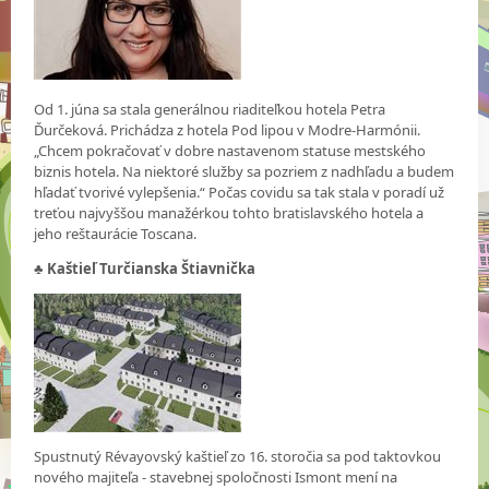
Od 1. júna sa stala generálnou riaditeľkou hotela Petra
Ďurčeková. Prichádza z hotela Pod lipou v Modre-Harmónii.
„Chcem pokračovať v dobre nastavenom statuse mestského
biznis hotela. Na niektoré služby sa pozriem z nadhľadu a budem
hľadať tvorivé vylepšenia.“ Počas covidu sa tak stala v poradí už
treťou najvyššou manažérkou tohto bratislavského hotela a
jeho reštaurácie Toscana.
♣ Kaštieľ Turčianska Štiavnička
Spustnutý Révayovský kaštieľ zo 16. storočia sa pod taktovkou
nového majiteľa - stavebnej spoločnosti Ismont mení na