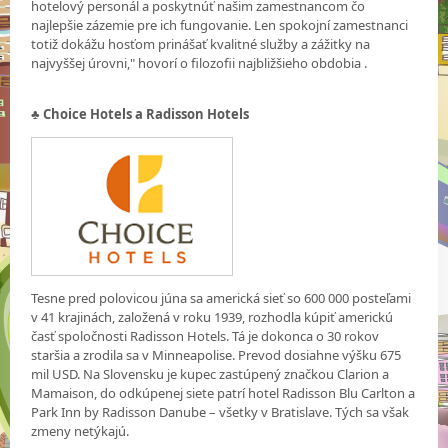
hotelový personál a poskytnúť našim zamestnancom čo
najlepšie zázemie pre ich fungovanie. Len spokojní zamestnanci
totiž dokážu hosťom prinášať kvalitné služby a zážitky na
najvyššej úrovni," hovorí o filozofii najbližšieho obdobia .
♣
Choice Hotels a Radisson Hotels
Tesne pred polovicou júna sa americká sieť so 600 000 posteľami
v 41 krajinách, založená v roku 1939, rozhodla kúpiť americkú
časť spoločnosti Radisson Hotels. Tá je dokonca o 30 rokov
staršia a zrodila sa v Minneapolise. Prevod dosiahne výšku 675
mil USD. Na Slovensku je kupec zastúpený značkou Clarion a
Mamaison, do odkúpenej siete patrí hotel Radisson Blu Carlton a
Park Inn by Radisson Danube – všetky v Bratislave. Tých sa však
zmeny netýkajú.