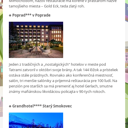
Mimochodom, názov reštaurácie má korene v prastarom názve
tamojšieho miesta – Gold Eck, teda zlatý roh.
♣
Poprad*** v Poprade
Jeden z tradičných a „nostalgických“ hotelov v meste pod
Tatrami zatvoril v októbri svoje brány. A tak 144 lôžok a prísteliek
ostáva stále prázdnych. Rovnako ako konferenčná miestnosť,
salón, tri menšie salóniky a príjemná reštaurácia pre 100 ľudí. Na
penzión pre starších sa má premeniť aj hotel Gerlach, smutne
známy mafiánskou likvidáciou policajta v 90-tych rokoch.
♣
Grandhotel**** Starý Smokovec