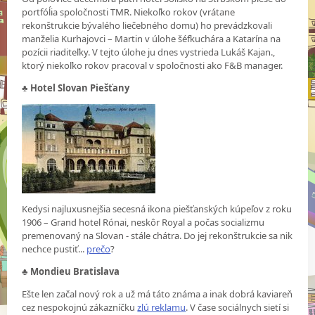
portfóĺia spoločnosti TMR. Niekoľko rokov (vrátane
rekonštrukcie bývalého liečebného domu) ho prevádzkovali
manželia Kurhajovci – Martin v úlohe šéfkuchára a Katarína na
pozícii riaditeľky. V tejto úlohe ju dnes vystrieda Lukáš Kajan.,
ktorý niekoľko rokov pracoval v spoločnosti ako F&B manager.
♣
Hotel Slovan Piešťany
Kedysi najluxusnejšia secesná ikona piešťanských kúpeľov z roku
1906 – Grand hotel Rónai, neskôr Royal a počas socializmu
premenovaný na Slovan - stále chátra. Do jej rekonštrukcie sa nik
nechce pustiť...
prečo
?
♣
Mondieu Bratislava
Ešte len začal nový rok a už má táto známa a inak dobrá kaviareň
cez nespokojnú zákazníčku
zlú reklamu
. V čase sociálnych sietí si