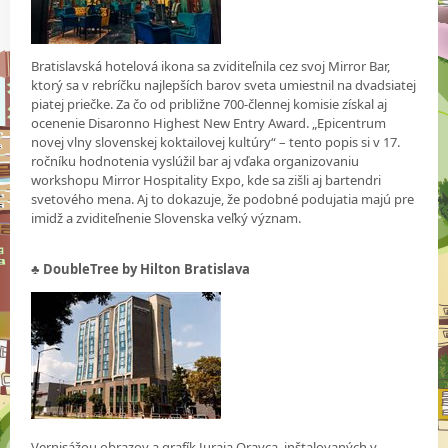
Bratislavská hotelová ikona sa zviditeľnila cez svoj Mirror Bar,
ktorý sa v rebríčku najlepších barov sveta umiestnil na dvadsiatej
piatej priečke. Za čo od približne 700-člennej komisie získal aj
ocenenie Disaronno Highest New Entry Award. „Epicentrum
novej vlny slovenskej koktailovej kultúry“ – tento popis si v 17.
ročníku hodnotenia vyslúžil bar aj vďaka organizovaniu
workshopu Mirror Hospitality Expo, kde sa zišli aj bartendri
svetového mena. Aj to dokazuje, že podobné podujatia majú pre
imidž a zviditeľnenie Slovenska veľký význam.
♣ DoubleTree by Hilton Bratislava
Vernisážou obrazov a grafík Juraja Oravca, inštalovaných v