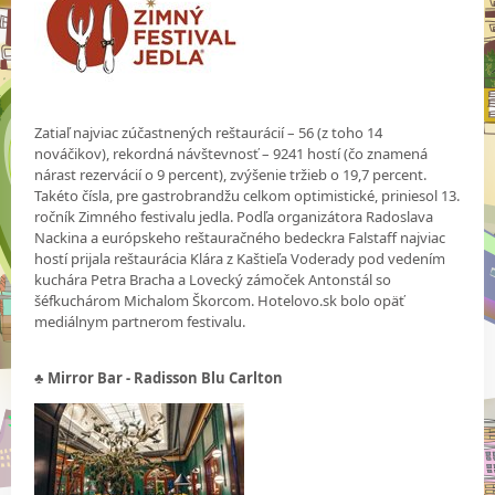
Zatiaľ najviac zúčastnených reštaurácií – 56 (z toho 14
nováčikov), rekordná návštevnosť – 9241 hostí (čo znamená
nárast rezervácií o 9 percent), zvýšenie tržieb o 19,7 percent.
Takéto čísla, pre gastrobrandžu celkom optimistické, priniesol 13.
ročník Zimného festivalu jedla. Podľa organizátora Radoslava
Nackina a európskeho reštauračného bedeckra Falstaff najviac
hostí prijala reštaurácia Klára z Kaštieľa Voderady pod vedením
kuchára Petra Bracha a Lovecký zámoček Antonstál so
šéfkuchárom Michalom Škorcom. Hotelovo.sk bolo opäť
mediálnym partnerom festivalu.
♣ Mirror Bar - Radisson Blu Carlton