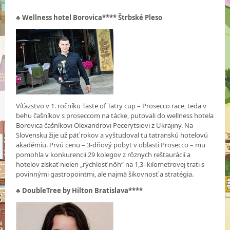
♣ Wellness hotel Borovica**** Štrbské Pleso
Víťazstvo v 1. ročníku Taste of Tatry cup – Prosecco race, teda v
behu čašníkov s proseccom na tácke, putovali do wellness hotela
Borovica čašníkovi Olexandrovi Pecerytsiovi z Ukrajiny. Na
Slovensku žije už päť rokov a vyštudoval tu tatranskú hotelovú
akadémiu. Prvú cenu – 3-dňový pobyt v oblasti Prosecco – mu
pomohla v konkurencii 29 kolegov z rôznych reštaurácií a
hotelov získať nielen „rýchlosť nôh“ na 1,3–kilometrovej trati s
povinnými gastropointmi, ale najmä šikovnosť a stratégia.
♣ DoubleTree by Hilton Bratislava****