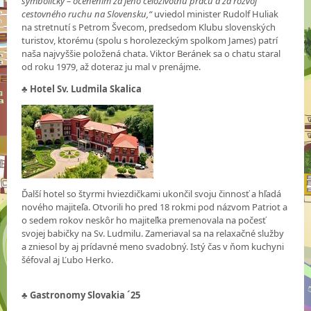
symbolicky – ocenením za jeho celoživotnú prácu a za rozvoj
cestovného ruchu na Slovensku,“
uviedol minister Rudolf Huliak
na stretnutí s Petrom Švecom, predsedom Klubu slovenských
turistov, ktorému (spolu s horolezeckým spolkom James) patrí
naša najvyššie položená chata. Viktor Beránek sa o chatu staral
od roku 1979, až doteraz ju mal v prenájme.
♣
Hotel Sv. Ludmila Skalica
Ďalší hotel so štyrmi hviezdičkami ukončil svoju činnosť a hľadá
nového majiteľa. Otvorili ho pred 18 rokmi pod názvom Patriot a
o sedem rokov neskôr ho majiteľka premenovala na počesť
svojej babičky na Sv. Ludmilu. Zameriaval sa na relaxačné služby
a zniesol by aj prídavné meno svadobný. Istý čas v ňom kuchyni
šéfoval aj Ľubo Herko.
♣
Gastronomy Slovakia ´25