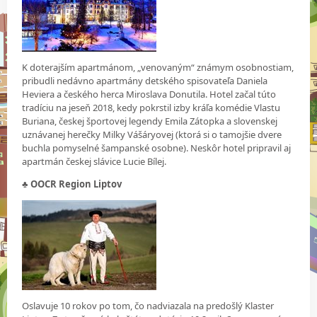
K doterajším apartmánom, „venovaným“ známym osobnostiam,
pribudli nedávno apartmány detského spisovateľa Daniela
Heviera a českého herca Miroslava Donutila. Hotel začal túto
tradíciu na jeseň 2018, kedy pokrstil izby kráľa komédie Vlastu
Buriana, českej športovej legendy Emila Zátopka a slovenskej
uznávanej herečky Milky Vášáryovej (ktorá si o tamojšie dvere
buchla pomyselné šampanské osobne). Neskôr hotel pripravil aj
apartmán českej slávice Lucie Bílej.
♣ OOCR Region Liptov
Oslavuje 10 rokov po tom, čo nadviazala na predošlý Klaster