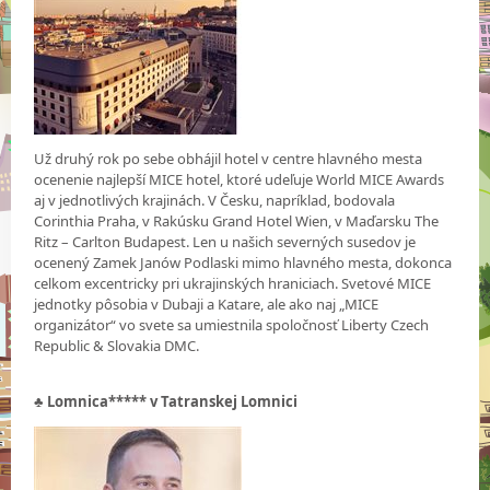
Už druhý rok po sebe obhájil hotel v centre hlavného mesta
ocenenie najlepší MICE hotel, ktoré udeľuje World MICE Awards
aj v jednotlivých krajinách. V Česku, napríklad, bodovala
Corinthia Praha, v Rakúsku Grand Hotel Wien, v Maďarsku The
Ritz – Carlton Budapest. Len u našich severných susedov je
ocenený Zamek Janów Podlaski mimo hlavného mesta, dokonca
celkom excentricky pri ukrajinských hraniciach. Svetové MICE
jednotky pôsobia v Dubaji a Katare, ale ako naj „MICE
organizátor“ vo svete sa umiestnila spoločnosť Liberty Czech
Republic & Slovakia DMC.
♣
Lomnica***** v Tatranskej Lomnici