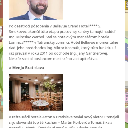
Po desaťročí pôsobenia v Bellevue Grand Hoteli**** S.
Smokovec ukončil túto etapu pracovnej kariéry tamojší riaditeľ
Ing. Miroslav Warhol. Stal sa hotelovým manažérom hotela
Lomnica***** v Tatranskej Lomnici. Hotel Bellevue momentálne
riadi jeho predchodca Ing. Viktor Kosmák, ktorý túto funkciu už
raz prevzal v roku 2011 po odchode Ing. Jany Gantnerovej.
Neskôr sa stal poslancom mestského zastupiteľstva.
♣
MenJu Bratislava
V reštaurácii hotela Aston v Bratislave zavial nový vietor. Prenajali
si ju slovenskí top šéfkuchári – Martin Korbelič a Tomáš Sika a
nazvali ju MenJu. Dostala aj nový outfit v duchu trendu