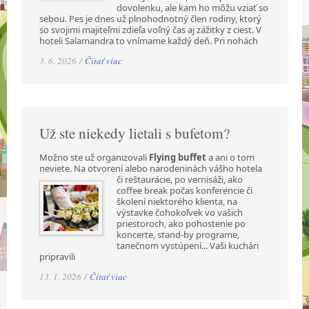
dovolenku, ale kam ho môžu vziať so
sebou. Pes je dnes už plnohodnotný člen rodiny, ktorý
so svojimi majiteľmi zdieľa voľný čas aj zážitky z ciest. V
hoteli Salamandra to vnímame každý deň. Pri nohách
3. 6. 2026 /
Čítať viac
Už ste niekedy lietali s bufetom?
Možno ste už organizovali
Flying buffet
a ani o tom
neviete. Na otvorení alebo narodeninách
vášho hotela
či reštaurácie, po vernisáži, ako
coffee break počas konferencie či
školení niektorého klienta, na
výstavke čohokoľvek vo vašich
priestoroch, ako pohostenie po
koncerte, stand-by programe,
tanečnom vystúpení... Vaši kuchári
pripravili
13. 1. 2026 /
Čítať viac