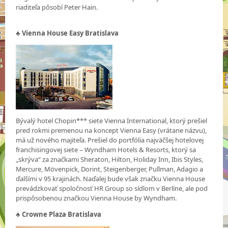
riaditeľa pôsobí Peter Hain.
♣ Vienna House Easy Bratislava
Bývalý hotel Chopin*** siete Vienna International, ktorý prešiel
pred rokmi premenou na koncept Vienna Easy (vrátane názvu),
má už nového majiteľa. Prešiel do portfólia najväčšej hotelovej
franchisingovej siete – Wyndham Hotels & Resorts, ktorý sa
„skrýva“ za značkami Sheraton, Hilton, Holiday Inn, Ibis Styles,
Mercure, Mövenpick, Dorint, Steigenberger, Pullman, Adagio a
ďalšími v 95 krajinách. Naďalej bude však značku Vienna House
prevádzkovať spoločnosť HR Group so sídlom v Berlíne, ale pod
prispôsobenou značkou Vienna House by Wyndham.
♣ Crowne Plaza Bratislava