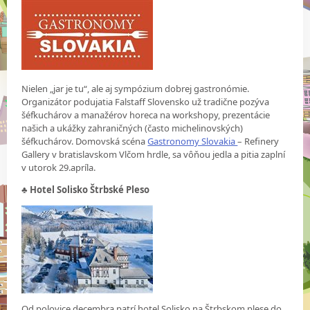
Nielen „jar je tu“, ale aj sympózium dobrej gastronómie.
Organizátor podujatia Falstaff Slovensko už tradične pozýva
šéfkuchárov a manažérov horeca na workshopy, prezentácie
našich a ukážky zahraničných (často michelinovských)
šéfkuchárov. Domovská scéna
Gastronomy Slovakia
– Refinery
Gallery v bratislavskom Vlčom hrdle, sa vôňou jedla a pitia zaplní
v utorok 29.apríla.
♣ Hotel Solisko Štrbské Pleso
Od polovice decembra patrí hotel Solisko na Štrbskom plese do