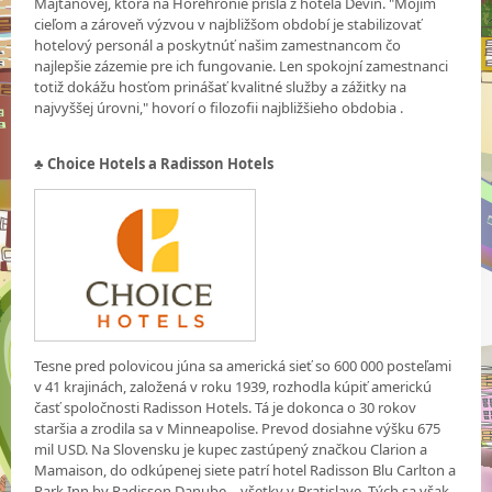
Majtánovej, ktorá na Horehronie prišla z hotela Devín. "Mojim
cieľom a zároveň výzvou v najbližšom období je stabilizovať
hotelový personál a poskytnúť našim zamestnancom čo
najlepšie zázemie pre ich fungovanie. Len spokojní zamestnanci
totiž dokážu hosťom prinášať kvalitné služby a zážitky na
najvyššej úrovni," hovorí o filozofii najbližšieho obdobia .
♣
Choice Hotels a Radisson Hotels
Tesne pred polovicou júna sa americká sieť so 600 000 posteľami
v 41 krajinách, založená v roku 1939, rozhodla kúpiť americkú
časť spoločnosti Radisson Hotels. Tá je dokonca o 30 rokov
staršia a zrodila sa v Minneapolise. Prevod dosiahne výšku 675
mil USD. Na Slovensku je kupec zastúpený značkou Clarion a
Mamaison, do odkúpenej siete patrí hotel Radisson Blu Carlton a
Park Inn by Radisson Danube – všetky v Bratislave. Tých sa však