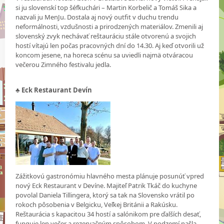
si ju slovenskí top šéfkuchári – Martin Korbelič a Tomáš Sika a
nazvali ju MenJu. Dostala aj nový outfit v duchu trendu
neformálnosti, vzdušnosti a prirodzených materiálov. Zmenili aj
slovenský zvyk nechávať reštauráciu stále otvorenú a svojich
hostí vítajú len počas pracovných dní do 14.30. Aj keď otvorili už
koncom jesene, na horeca scénu sa uviedli najmä otváracou
večerou Zimného festivalu jedla.
♣
Eck Restaurant Devín
Zážitkovú gastronómiu hlavného mesta plánuje posunúť vpred
nový Eck Restaurant v Devíne. Majiteľ Patrik Tkáč do kuchyne
povolal Daniela Tillingera, ktorý sa tak na Slovensko vrátil po
rokoch pôsobenia v Belgicku, Veľkej Británii a Rakúsku.
Reštaurácia s kapacitou 34 hostí a salónikom pre ďalších desať,
funguje len večer a rezervačným spôsobom. V podzemí našla