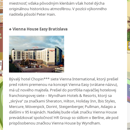
miestnosť; vďaka pôvodným klenbám však hotel dýcha
originálnou historickou atmosférou. V pozícii výkonného
riaditeľa pôsobí Peter Hain.
♣ Vienna House Easy Bratislava
Bývalý hotel Chopin*** siete Vienna International, ktorý prešiel
pred rokmi premenou na koncept Vienna Easy (vrátane názvu),
má už nového majiteľa. Prešiel do portfólia najväčšej hotelovej
franchisingovej siete – Wyndham Hotels & Resorts, ktorý sa
„skrýva“ za značkami Sheraton, Hilton, Holiday Inn, Ibis Styles,
Mercure, Mövenpick, Dorint, Steigenberger, Pullman, Adagio a
ďalšími v 95 krajinách. Naďalej bude však značku Vienna House
prevádzkovať spoločnosť HR Group so sídlom v Berlíne, ale pod
prispôsobenou značkou Vienna House by Wyndham.