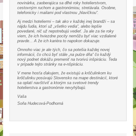
novinárka, zaoberajúca sa dlhé roky hotelierstvom,
cestovným ruchom a gastronómiou, stretávala. Osobne,
telefonicky i mailami pod vlastnou „hlavičkou“.
Aj medzi hoteliermi – tak ako v každej inej brandži – sa
nájdu ľudia, ktorí už „všetko vedia“, alebo lepšie
povedané, nič už nepotrebujú vedieť. Ja ale za tie roky
viem, že ich hviezdne pocity nemôžu byť viac vzdialené
pravde... A že ich kariéra to napokon dokazuje.
Omnoho viac je ale tých, čo sa potešia každej novej
informácii, čo chcú byť stále „na pulze dňa“ čo každý
nový podnet dokážu premeniť na tvorivú inšpiráciu. Teda
v prípade tejto stránky na e-nšpiráciu.
V mene hosťa ďakujem, že existujú a krôčulinkom ku
krôčulinku posúvajú Slovensko na mape destinácií, ktoré
sa oplatí navštíviť a ktorým sa svetové trendy
hotelierstva a gastronómie nevyhýbajú.
Vaša
Soňa Hudecová-Podhorná