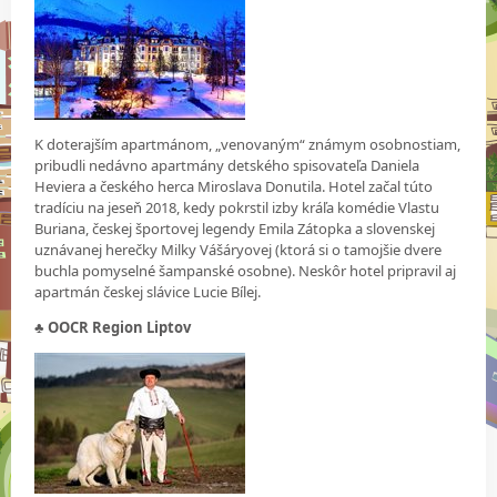
K doterajším apartmánom, „venovaným“ známym osobnostiam,
pribudli nedávno apartmány detského spisovateľa Daniela
Heviera a českého herca Miroslava Donutila. Hotel začal túto
tradíciu na jeseň 2018, kedy pokrstil izby kráľa komédie Vlastu
Buriana, českej športovej legendy Emila Zátopka a slovenskej
uznávanej herečky Milky Vášáryovej (ktorá si o tamojšie dvere
buchla pomyselné šampanské osobne). Neskôr hotel pripravil aj
apartmán českej slávice Lucie Bílej.
♣ OOCR Region Liptov