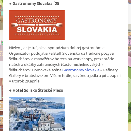
♣
Gastronomy Slovakia ´25
Nielen „jar je tu“, ale aj sympózium dobrej gastronómie.
Organizátor podujatia Falstaff Slovensko už tradične pozýva
šéfkuchárov a manažérov horeca na workshopy, prezentácie
našich a ukážky zahraničných (často michelinovských)
šéfkuchárov. Domovská scéna
Gastronomy Slovakia
– Refinery
Gallery v bratislavskom Vlčom hrdle, sa vôňou jedla a pitia zaplní
v utorok 29.apríla.
♣ Hotel Solisko Štrbské Pleso