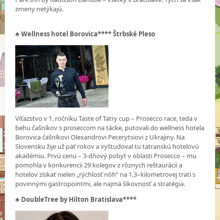
zmeny netýkajú.
♣ Wellness hotel Borovica**** Štrbské Pleso
Víťazstvo v 1. ročníku Taste of Tatry cup – Prosecco race, teda v
behu čašníkov s proseccom na tácke, putovali do wellness hotela
Borovica čašníkovi Olexandrovi Pecerytsiovi z Ukrajiny. Na
Slovensku žije už päť rokov a vyštudoval tu tatranskú hotelovú
akadémiu. Prvú cenu – 3-dňový pobyt v oblasti Prosecco – mu
pomohla v konkurencii 29 kolegov z rôznych reštaurácií a
hotelov získať nielen „rýchlosť nôh“ na 1,3–kilometrovej trati s
povinnými gastropointmi, ale najmä šikovnosť a stratégia.
♣ DoubleTree by Hilton Bratislava****