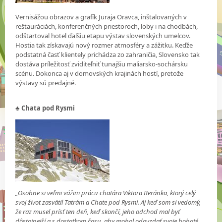
Vernisážou obrazov a grafík Juraja Oravca, inštalovaných v
reštauráciách, konferenčných priestoroch, loby i na chodbách,
odštartoval hotel ďalšiu etapu výstav slovenských umelcov.
Hostia tak získavajú nový rozmer atmosféry a zážitku. Keďže
podstatná časť klientely prichádza zo zahraničia, Slovensko tak
dostáva príležitosť zviditeľniť tunajšiu maliarsko-sochársku
scénu. Dokonca aj v domovských krajinách hostí, pretože
výstavy sú predajné.
♣ Chata pod Rysmi
„Osobne si veľmi vážim prácu chatára Viktora Beránka, ktorý celý
svoj život zasvätil Tatrám a Chate pod Rysmi. Aj keď som si vedomý,
že raz musel prísť ten deň, keď skončí, jeho odchod mal byť
dôstojnejší a s dostatkom času, aby mohol odovzdať svoje bohaté