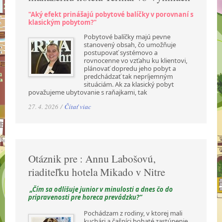
"Aký efekt prinášajú pobytové balíčky v porovnaní s
klasickým pobytom?"
Pobytové balíčky majú pevne
stanovený obsah, čo umožňuje
postupovať systémovo a
rovnocenne vo vzťahu ku klientovi,
plánovať dopredu jeho pobyt a
predchádzať tak nepríjemným
situáciám. Ak za klasický pobyt
považujeme ubytovanie s raňajkami, tak
27. 4. 2026 /
Čítať viac
Otáznik pre : Annu Labošovú,
riaditeľku hotela Mikado v Nitre
„Čím sa odlišuje junior v minulosti a dnes čo do
pripravenosti pre horeca prevádzku?“
Pochádzam z rodiny, v ktorej mali
kuchári a čašníci bohaté zastúpenie.