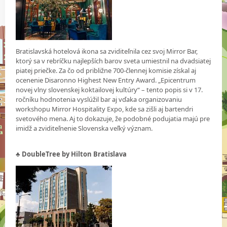
Bratislavská hotelová ikona sa zviditeľnila cez svoj Mirror Bar,
ktorý sa v rebríčku najlepších barov sveta umiestnil na dvadsiatej
piatej priečke. Za čo od približne 700-člennej komisie získal aj
ocenenie Disaronno Highest New Entry Award. „Epicentrum
novej vlny slovenskej koktailovej kultúry“ – tento popis si v 17.
ročníku hodnotenia vyslúžil bar aj vďaka organizovaniu
workshopu Mirror Hospitality Expo, kde sa zišli aj bartendri
svetového mena. Aj to dokazuje, že podobné podujatia majú pre
imidž a zviditeľnenie Slovenska veľký význam.
♣ DoubleTree by Hilton Bratislava