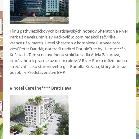
Tímu päťhviezdičkových bratislavských hotelov Sheraton a River
Park už nevelí Branislav Kačkovič (o čom redakcii začvirikali
vrabce už v marci). Hotel Sheraton v komplexe Eurovea začal
viesť Peter Dandár, doterajší riaditeľ DoubleTree by Hilton**** v
Košiciach. Tam si na uvoľnenú stoličku sadla Adela Zakarová,
ktorá v hoteli pracuje už osem rokov. V River Parku môžu hostia
stretávať – ako staronového gr - Rudolfa Križana, ktorý doteraz
pôsobil v Predstavenstve BHP.
♣
hotel Čerešne**** Bratislava