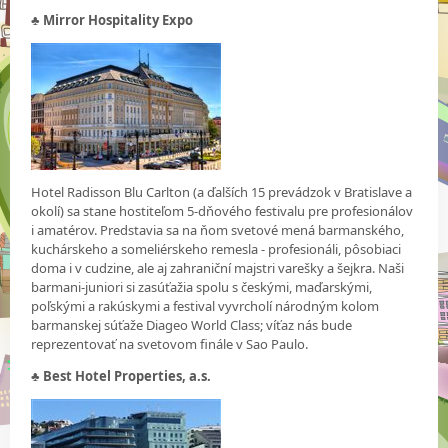
♣
Mirror Hospitality Expo
Hotel Radisson Blu Carlton (a ďalších 15 prevádzok v Bratislave a
okolí) sa stane hostiteľom 5-dňového festivalu pre profesionálov
i amatérov. Predstavia sa na ňom svetové mená barmanského,
kuchárskeho a someliérskeho remesla - profesionáli, pôsobiaci
doma i v cudzine, ale aj zahraniční majstri varešky a šejkra. Naši
barmani-juniori si zasúťažia spolu s českými, maďarskými,
poľskými a rakúskymi a festival vyvrcholí národným kolom
barmanskej súťaže Diageo World Class; víťaz nás bude
reprezentovať na svetovom finále v Sao Paulo.
♣
Best Hotel Properties, a.s.