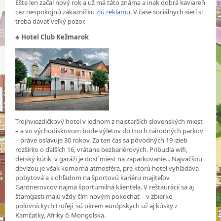
Ešte len začal nový rok a už má táto známa a inak dobrá kaviareň
cez nespokojnú zákazníčku
zlú reklamu
. V čase sociálnych sietí si
treba dávať veľký pozor.
♣
Hotel Club Kežmarok
Trojhviezdičkový hotel v jednom z najstarších slovenských miest
– a vo východiskovom bode výletov do troch národných parkov
– práve oslavuje 30 rokov. Za ten čas sa pôvodných 19 izieb
rozšírilo o ďalších 16, vrátane bezbariérových. Pribudla wifi,
detský kútik, v garáži je dosť miest na zaparkovanie... Najväčšou
devízou je však komorná atmosféra, pre ktorú hotel vyhľadáva
pobytová a s ohľadom na športovú kariéru majiteľov
Gantnerovcov najmä športumilná klientela. V reštaurácií sa aj
štamgasti majú vždy čím novým pokochať – v zbierke
poľovníckych trofejí sú okrem európskych už aj kúsky z
Kamčatky, Afriky či Mongolska.