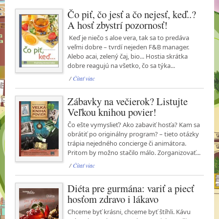
Čo piť, čo jesť a čo nejesť, keď..?
A hosť zbystrí pozornosť!
Keď je niečo s aloe vera, tak sa to predáva
veľmi dobre – tvrdí nejeden F&B manager.
Alebo acai, zelený čaj, bio... Hostia skrátka
dobre reagujú na všetko, čo sa týka...
/
Čítať viac
Zábavky na večierok? Listujte
Veľkou knihou povier!
Čo ešte vymyslieť? Ako zabaviť hosťa? Kam sa
obrátiť po originálny program? – tieto otázky
trápia nejedného concierge či animátora.
Pritom by možno stačilo málo. Zorganizovať...
/
Čítať viac
Diéta pre gurmána: variť a piecť
hosťom zdravo i lákavo
Chceme byť krásni, chceme byť štíhli. Kávu