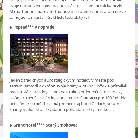
svoje miesto vínna pivnica, pre začiatok s ôsmimi tisíckami vín.
Mimochodom, názov reštaurácie má korene v prastarom názve
tamojšieho miesta – Gold Eck, teda zlatý roh.
♣
Poprad*** v Poprade
Jeden z tradičných a „nostalgických“ hotelov v meste pod
Tatrami zatvoril v októbri svoje brány. A tak 144 lôžok a prísteliek
ostáva stále prázdnych. Rovnako ako konferenčná miestnosť,
salón, tri menšie salóniky a príjemná reštaurácia pre 100 ľudí. Na
penzión pre starších sa má premeniť aj hotel Gerlach, smutne
známy mafiánskou likvidáciou policajta v 90-tych rokoch.
♣
Grandhotel**** Starý Smokovec