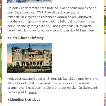
Od polovice decembra patrí hotel Solisko na Štrbskom plese do
portfóĺia spoločnosti TMR. Niekoľko rokov (vrátane
rekonštrukcie bývalého liečebného domu) ho prevádzkovali
manželia Kurhajovci – Martin v úlohe šéfkuchára a Katarína na
pozícii riaditeľky. V tejto úlohe ju dnes vystrieda Lukáš Kajan.,
ktorý niekoľko rokov pracoval v spoločnosti ako F&B manager.
♣
Hotel Slovan Piešťany
Kedysi najluxusnejšia secesná ikona piešťanských kúpeľov z roku
1906 – Grand hotel Rónai, neskôr Royal a počas socializmu
premenovaný na Slovan - stále chátra. Do jej rekonštrukcie sa nik
nechce pustiť...
prečo
?
♣
Mondieu Bratislava