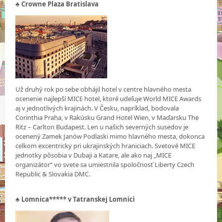
♣ Crowne Plaza Bratislava
Už druhý rok po sebe obhájil hotel v centre hlavného mesta
ocenenie najlepší MICE hotel, ktoré udeľuje World MICE Awards
aj v jednotlivých krajinách. V Česku, napríklad, bodovala
Corinthia Praha, v Rakúsku Grand Hotel Wien, v Maďarsku The
Ritz – Carlton Budapest. Len u našich severných susedov je
ocenený Zamek Janów Podlaski mimo hlavného mesta, dokonca
celkom excentricky pri ukrajinských hraniciach. Svetové MICE
jednotky pôsobia v Dubaji a Katare, ale ako naj „MICE
organizátor“ vo svete sa umiestnila spoločnosť Liberty Czech
Republic & Slovakia DMC.
♣
Lomnica***** v Tatranskej Lomnici