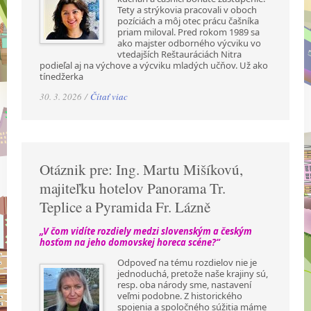
Tety a strýkovia pracovali v oboch
pozíciách a môj otec prácu čašníka
priam miloval. Pred rokom 1989 sa
ako majster odborného výcviku vo
vtedajších Reštauráciách Nitra
podieľal aj na výchove a výcviku mladých učňov. Už ako
tínedžerka
30. 3. 2026 /
Čítať viac
Otáznik pre: Ing. Martu Mišíkovú,
majiteľku hotelov Panorama Tr.
Teplice a Pyramida Fr. Lázně
„V čom vidíte rozdiely medzi slovenským a českým
hosťom na jeho domovskej horeca scéne?“
Odpoveď na tému rozdielov nie je
jednoduchá, pretože naše krajiny sú,
resp. oba národy sme, nastavení
veľmi podobne. Z historického
spojenia a spoločného súžitia máme