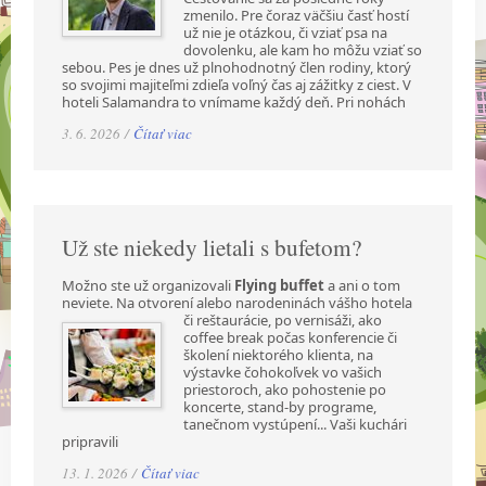
zmenilo. Pre čoraz väčšiu časť hostí
už nie je otázkou, či vziať psa na
dovolenku, ale kam ho môžu vziať so
sebou. Pes je dnes už plnohodnotný člen rodiny, ktorý
so svojimi majiteľmi zdieľa voľný čas aj zážitky z ciest. V
hoteli Salamandra to vnímame každý deň. Pri nohách
3. 6. 2026 /
Čítať viac
Už ste niekedy lietali s bufetom?
Možno ste už organizovali
Flying buffet
a ani o tom
neviete. Na otvorení alebo narodeninách
vášho hotela
či reštaurácie, po vernisáži, ako
coffee break počas konferencie či
školení niektorého klienta, na
výstavke čohokoľvek vo vašich
priestoroch, ako pohostenie po
koncerte, stand-by programe,
tanečnom vystúpení... Vaši kuchári
pripravili
13. 1. 2026 /
Čítať viac