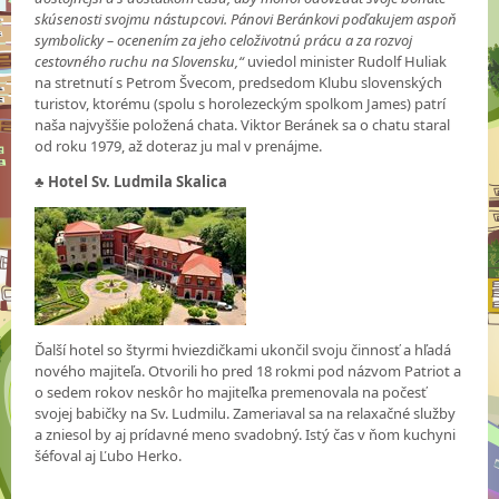
skúsenosti svojmu nástupcovi. Pánovi Beránkovi poďakujem aspoň
symbolicky – ocenením za jeho celoživotnú prácu a za rozvoj
cestovného ruchu na Slovensku,“
uviedol minister Rudolf Huliak
na stretnutí s Petrom Švecom, predsedom Klubu slovenských
turistov, ktorému (spolu s horolezeckým spolkom James) patrí
naša najvyššie položená chata. Viktor Beránek sa o chatu staral
od roku 1979, až doteraz ju mal v prenájme.
♣
Hotel Sv. Ludmila Skalica
Ďalší hotel so štyrmi hviezdičkami ukončil svoju činnosť a hľadá
nového majiteľa. Otvorili ho pred 18 rokmi pod názvom Patriot a
o sedem rokov neskôr ho majiteľka premenovala na počesť
svojej babičky na Sv. Ludmilu. Zameriaval sa na relaxačné služby
a zniesol by aj prídavné meno svadobný. Istý čas v ňom kuchyni
šéfoval aj Ľubo Herko.