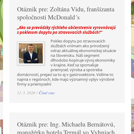
Otáznik pre: Zoltána Vidu, franšízanta
spoločnosti McDonald´s
„Ako sa prevádzky rýchleho občerstvenia vyrovnávajú
s poklesom dopytu po stravovacích službách?“
Pokles dopytu po stravovacích
službách vnímam ako prirodzený
odraz aktuálnej ekonomickej situácie
na Slovensku. Náš segment
dlhodobo kopíruje vývoj ekonomiky
v krajine. Keď sa spomaľuje
priemysel, výroba a spotreba
domácností, prejaví sa to aj v gastrosektore. Vidíme to
najmä v regiónoch, kde majú významný vplyv výrobné
firmy a priemyselní
11. 5. 2026 /
Čítať viac
Otáznik pre: Ing. Michaelu Bernátovú,
manažérku hotela Termál vo Vyhniach