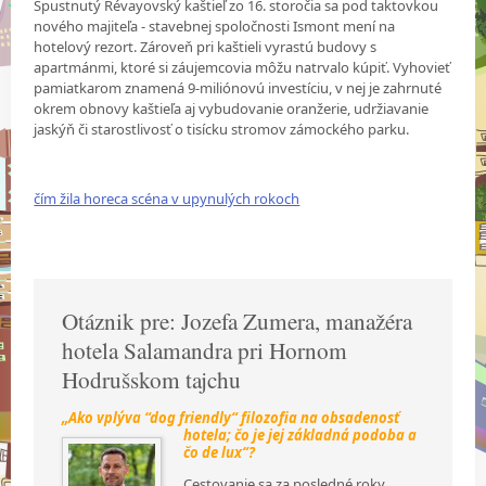
Spustnutý Révayovský kaštieľ zo 16. storočia sa pod taktovkou
nového majiteľa - stavebnej spoločnosti Ismont mení na
hotelový rezort. Zároveň pri kaštieli vyrastú budovy s
apartmánmi, ktoré si záujemcovia môžu natrvalo kúpiť. Vyhovieť
pamiatkarom znamená 9-miliónovú investíciu, v nej je zahrnuté
okrem obnovy kaštieľa aj vybudovanie oranžerie, udržiavanie
jaskýň či starostlivosť o tisícku stromov zámockého parku.
čím žila horeca scéna v upynulých rokoch
Otáznik pre: Jozefa Zumera, manažéra
hotela Salamandra pri Hornom
Hodrušskom tajchu
„Ako vplýva “dog friendly“ filozofia na obsadenosť
hotela; čo je jej základná podoba a
čo de lux“?
Cestovanie sa za posledné roky