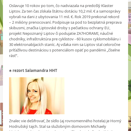
Oslavuje 10 rokov po tom, čo nadviazala na predošlý Klaster
Liptov. Za ten čas získala štátnu dotáciu 10,2 mil. € a samosprávy
vybrali na dani z ubytovania 11 mil. €. Rok 2019 prekonal rekord
– 2 milióny prenocovaní. Podpisuje sa pod to bezplatná preprava
skibusmi, značka Liptovské droby s pečiatkou ochrany EU,
projekt Nepoznaný Liptov či podujatie ZA7HORAMI, náučné
chodníky, infraštruktúra pre cyklistov - 60 kusov cyklomobiliáru i
30 elektronabíjacích staníc. Aj vďaka nim sa Liptov stal celoročne
príťažlivou destináciou s potenciálom opäť po pandémii „číselne
rásť“.
♣
rezort Salamandra HHT
Znalec vie dešifrovať, že sídlo (aj rovnomenného hotela) je Horný
Hodrušský tajch. Stal sa služobným domovom Michaely