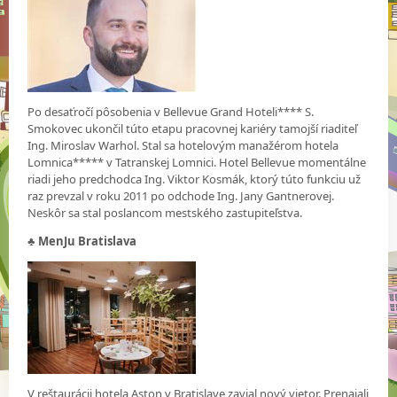
Po desaťročí pôsobenia v Bellevue Grand Hoteli**** S.
Smokovec ukončil túto etapu pracovnej kariéry tamojší riaditeľ
Ing. Miroslav Warhol. Stal sa hotelovým manažérom hotela
Lomnica***** v Tatranskej Lomnici. Hotel Bellevue momentálne
riadi jeho predchodca Ing. Viktor Kosmák, ktorý túto funkciu už
raz prevzal v roku 2011 po odchode Ing. Jany Gantnerovej.
Neskôr sa stal poslancom mestského zastupiteľstva.
♣
MenJu Bratislava
V reštaurácii hotela Aston v Bratislave zavial nový vietor. Prenajali