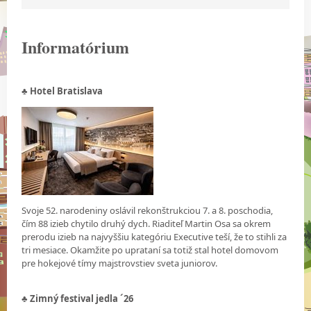
Informatórium
♣ Hotel Bratislava
Svoje 52. narodeniny oslávil rekonštrukciou 7. a 8. poschodia,
čím 88 izieb chytilo druhý dych. Riaditeľ Martin Osa sa okrem
prerodu izieb na najvyššiu kategóriu Executive teší, že to stihli za
tri mesiace. Okamžite po uprataní sa totiž stal hotel domovom
pre hokejové tímy majstrovstiev sveta juniorov.
♣ Zimný festival jedla ´26