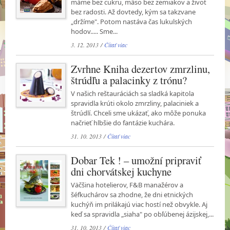
máme bez cukru, mäso bez zemiakov a život
bez radosti. Až dovtedy, kým sa takzvane
„držíme". Potom nastáva čas lukulských
hodov..... Sme...
3. 12. 2013 /
Čítať viac
Zvrhne Kniha dezertov zmrzlinu,
štrúdľu a palacinky z trónu?
V našich reštauráciách sa sladká kapitola
spravidla krúti okolo zmrzliny, palaciniek a
štrúdlí. Chceli sme ukázať, ako môže ponuka
načrieť hlbšie do fantázie kuchára.
31. 10. 2013 /
Čítať viac
Dobar Tek ! – umožní pripraviť
dni chorvátskej kuchyne
Väčšina hotelierov, F&B manažérov a
šéfkuchárov sa zhodne, že dni etnických
kuchýň im prilákajú viac hostí než obvykle. Aj
keď sa spravidla „siaha" po obľúbenej ázijskej,...
31. 10. 2013 /
Čítať viac