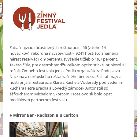
Zatiaľ najviac zúčastnených reštaurácií – 56 (z toho 14
nováčikov), rekordná návštevnosť – 9241 hostí (čo znamená
nárast rezervácií o 9 percent), zvýšenie tržieb o 19,7 percent.
Takéto čísla, pre gastrobrandžu celkom optimistické, priniesol 13.
ročník Zimného festivalu jedla. Podľa organizátora Radoslava
Nackina a európskeho reštauračného bedeckra Falstaff najviac
hostí prijala reštaurácia Klára z Kaštieľa Voderady pod vedením
kuchára Petra Bracha a Lovecký zámoček Antonstál so
šéfkuchárom Michalom Škorcom. Hotelovo.sk bolo opäť
mediálnym partnerom festivalu.
♣ Mirror Bar - Radisson Blu Carlton