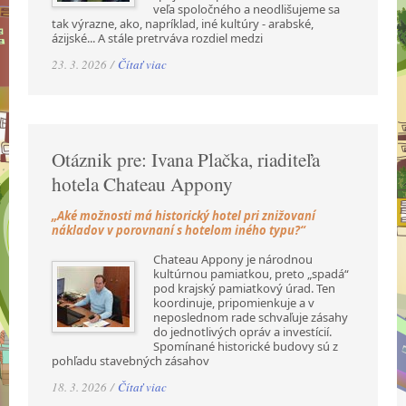
veľa spoločného a neodlišujeme sa
tak výrazne, ako, napríklad, iné kultúry - arabské,
ázijské... A stále pretrváva rozdiel medzi
23. 3. 2026 /
Čítať viac
Otáznik pre: Ivana Plačka, riaditeľa
hotela Chateau Appony
„Aké možnosti má historický hotel pri znižovaní
nákladov v porovnaní s hotelom iného typu?“
Chateau Appony je národnou
kultúrnou pamiatkou, preto „spadá“
pod krajský pamiatkový úrad. Ten
koordinuje, pripomienkuje a v
neposlednom rade schvaľuje zásahy
do jednotlivých opráv a investícií.
Spomínané historické budovy sú z
pohľadu stavebných zásahov
18. 3. 2026 /
Čítať viac