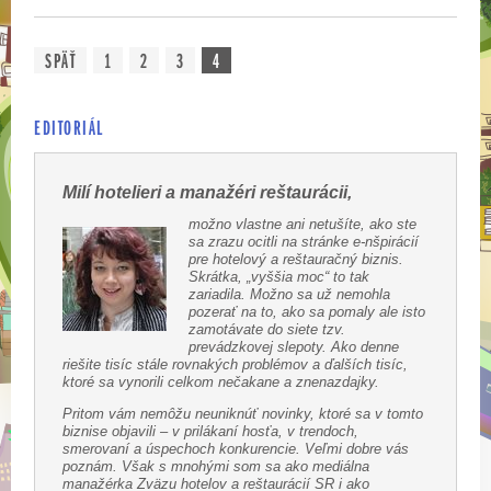
SPÄŤ
1
2
3
4
EDITORIÁL
Milí hotelieri a manažéri reštaurácii,
možno vlastne ani netušíte, ako ste
sa zrazu ocitli na stránke e-nšpirácií
pre hotelový a reštauračný biznis.
Skrátka, „vyššia moc“ to tak
zariadila. Možno sa už nemohla
pozerať na to, ako sa pomaly ale isto
zamotávate do siete tzv.
prevádzkovej slepoty. Ako denne
riešite tisíc stále rovnakých problémov a ďalších tisíc,
ktoré sa vynorili celkom nečakane a znenazdajky.
Pritom vám nemôžu neuniknúť novinky, ktoré sa v tomto
biznise objavili – v prilákaní hosťa, v trendoch,
smerovaní a úspechoch konkurencie. Veľmi dobre vás
poznám. Však s mnohými som sa ako mediálna
manažérka Zväzu hotelov a reštaurácií SR i ako