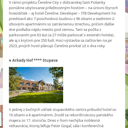
V rámci projektu Čerešne City v dúbravskej časti Polianky
ponúkne ubytovanie príležitostným hosťom – na úrovni štyroch
hviezdičiek – aj hotel Čerešne. Developer – ITB Development ho
predstavil ako 7-poschodovú budovu s 96 izbami a siedmimi 2-
izbovými apartmánmi so zatrávnenou strechou, pričom ďalšie
dve podlažia nájdu miesto pod zemou. Tam sa počíta s
parkovaním pre 63 áut (a 27 môže parkovať v exteriéri hotela) ,
ale aj s krytom pre 250 ľudí. Hoci výstavba sa začína len na jar
2023, prvých hostí plánujú Čerešne privítať už o dva roky.
♣
Arkady Hof **** Stupava
V jednej z bočných uličiek stupavského centra pribudol hotel so
16 izbami a 8 apartmánmi. Zrodil sa rekonštrukciou panského
majera zo 17. storočia. Dnes v ňom nechýba noblesná
reštaurácia, ktorej šéfuje Peter Gogaľ, sála i konferenčná