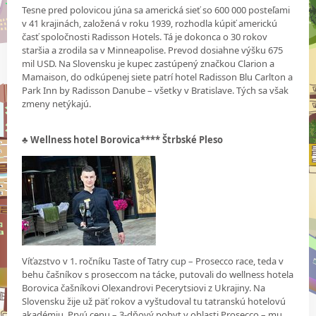
Tesne pred polovicou júna sa americká sieť so 600 000 posteľami
v 41 krajinách, založená v roku 1939, rozhodla kúpiť americkú
časť spoločnosti Radisson Hotels. Tá je dokonca o 30 rokov
staršia a zrodila sa v Minneapolise. Prevod dosiahne výšku 675
mil USD. Na Slovensku je kupec zastúpený značkou Clarion a
Mamaison, do odkúpenej siete patrí hotel Radisson Blu Carlton a
Park Inn by Radisson Danube – všetky v Bratislave. Tých sa však
zmeny netýkajú.
♣ Wellness hotel Borovica**** Štrbské Pleso
Víťazstvo v 1. ročníku Taste of Tatry cup – Prosecco race, teda v
behu čašníkov s proseccom na tácke, putovali do wellness hotela
Borovica čašníkovi Olexandrovi Pecerytsiovi z Ukrajiny. Na
Slovensku žije už päť rokov a vyštudoval tu tatranskú hotelovú
akadémiu. Prvú cenu – 3-dňový pobyt v oblasti Prosecco – mu