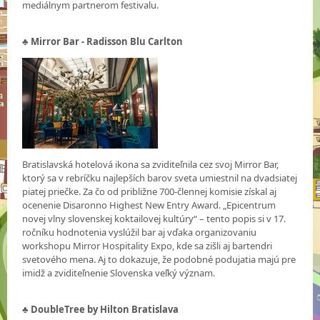
mediálnym partnerom festivalu.
♣ Mirror Bar - Radisson Blu Carlton
Bratislavská hotelová ikona sa zviditeľnila cez svoj Mirror Bar,
ktorý sa v rebríčku najlepších barov sveta umiestnil na dvadsiatej
piatej priečke. Za čo od približne 700-člennej komisie získal aj
ocenenie Disaronno Highest New Entry Award. „Epicentrum
novej vlny slovenskej koktailovej kultúry“ – tento popis si v 17.
ročníku hodnotenia vyslúžil bar aj vďaka organizovaniu
workshopu Mirror Hospitality Expo, kde sa zišli aj bartendri
svetového mena. Aj to dokazuje, že podobné podujatia majú pre
imidž a zviditeľnenie Slovenska veľký význam.
♣ DoubleTree by Hilton Bratislava