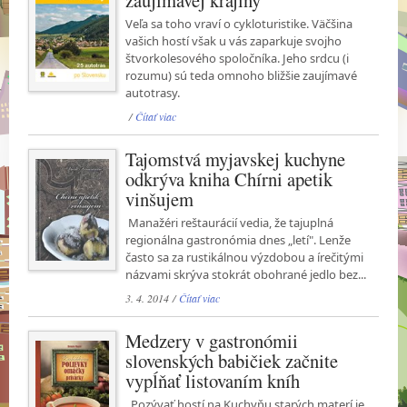
Veľa sa toho vraví o cykloturistike. Väčšina
vašich hostí však u vás zaparkuje svojho
štvorkolesového spoločníka. Jeho srdcu (i
rozumu) sú teda omnoho bližšie zaujímavé
autotrasy.
/
Čítať viac
Tajomstvá myjavskej kuchyne
odkrýva kniha Chírni apetik
vinšujem
Manažéri reštaurácií vedia, že tajuplná
regionálna gastronómia dnes „letí". Lenže
často sa za rustikálnou výzdobou a írečitými
názvami skrýva stokrát obohrané jedlo bez...
3. 4. 2014 /
Čítať viac
Medzery v gastronómii
slovenských babičiek začnite
vypĺňať listovaním kníh
Pozývať hostí na Kuchyňu starých materí je