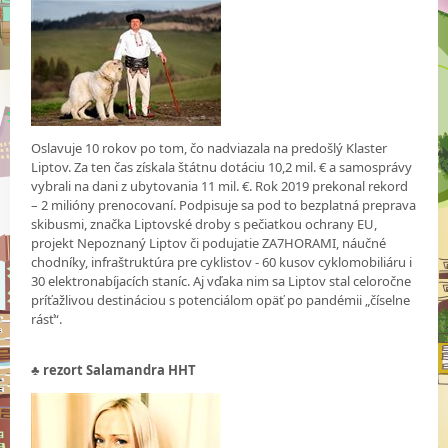
Oslavuje 10 rokov po tom, čo nadviazala na predošlý Klaster
Liptov. Za ten čas získala štátnu dotáciu 10,2 mil. € a samosprávy
vybrali na dani z ubytovania 11 mil. €. Rok 2019 prekonal rekord
– 2 milióny prenocovaní. Podpisuje sa pod to bezplatná preprava
skibusmi, značka Liptovské droby s pečiatkou ochrany EU,
projekt Nepoznaný Liptov či podujatie ZA7HORAMI, náučné
chodníky, infraštruktúra pre cyklistov - 60 kusov cyklomobiliáru i
30 elektronabíjacích staníc. Aj vďaka nim sa Liptov stal celoročne
príťažlivou destináciou s potenciálom opäť po pandémii „číselne
rásť“.
♣
rezort Salamandra HHT