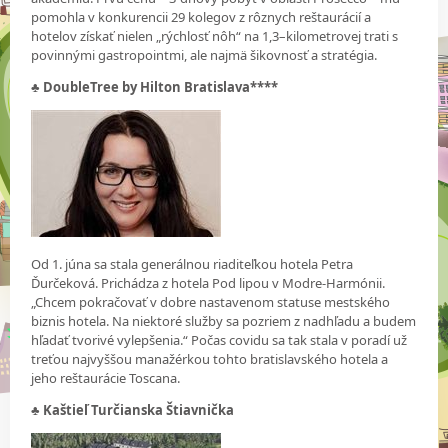
pomohla v konkurencii 29 kolegov z rôznych reštaurácií a
hotelov získať nielen „rýchlosť nôh“ na 1,3–kilometrovej trati s
povinnými gastropointmi, ale najmä šikovnosť a stratégia.
♣ DoubleTree by Hilton Bratislava****
Od 1. júna sa stala generálnou riaditeľkou hotela Petra
Ďurčeková. Prichádza z hotela Pod lipou v Modre-Harmónii.
„Chcem pokračovať v dobre nastavenom statuse mestského
biznis hotela. Na niektoré služby sa pozriem z nadhľadu a budem
hľadať tvorivé vylepšenia.“ Počas covidu sa tak stala v poradí už
treťou najvyššou manažérkou tohto bratislavského hotela a
jeho reštaurácie Toscana.
♣ Kaštieľ Turčianska Štiavnička