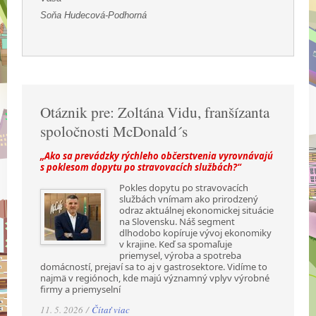
Soňa Hudecová-Podhorná
Otáznik pre: Zoltána Vidu, franšízanta
spoločnosti McDonald´s
„Ako sa prevádzky rýchleho občerstvenia vyrovnávajú
s poklesom dopytu po stravovacích službách?“
Pokles dopytu po stravovacích
službách vnímam ako prirodzený
odraz aktuálnej ekonomickej situácie
na Slovensku. Náš segment
dlhodobo kopíruje vývoj ekonomiky
v krajine. Keď sa spomaľuje
priemysel, výroba a spotreba
domácností, prejaví sa to aj v gastrosektore. Vidíme to
najmä v regiónoch, kde majú významný vplyv výrobné
firmy a priemyselní
11. 5. 2026 /
Čítať viac