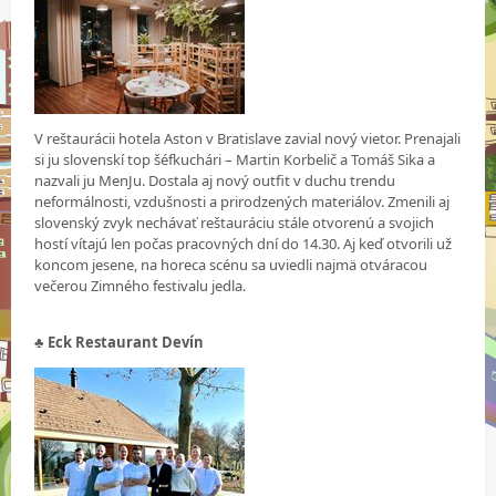
V reštaurácii hotela Aston v Bratislave zavial nový vietor. Prenajali
si ju slovenskí top šéfkuchári – Martin Korbelič a Tomáš Sika a
nazvali ju MenJu. Dostala aj nový outfit v duchu trendu
neformálnosti, vzdušnosti a prirodzených materiálov. Zmenili aj
slovenský zvyk nechávať reštauráciu stále otvorenú a svojich
hostí vítajú len počas pracovných dní do 14.30. Aj keď otvorili už
koncom jesene, na horeca scénu sa uviedli najmä otváracou
večerou Zimného festivalu jedla.
♣
Eck Restaurant Devín