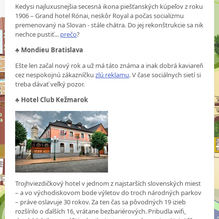
Kedysi najluxusnejšia secesná ikona piešťanských kúpeľov z roku
1906 – Grand hotel Rónai, neskôr Royal a počas socializmu
premenovaný na Slovan - stále chátra. Do jej rekonštrukcie sa nik
nechce pustiť...
prečo
?
♣
Mondieu Bratislava
Ešte len začal nový rok a už má táto známa a inak dobrá kaviareň
cez nespokojnú zákazníčku
zlú reklamu
. V čase sociálnych sietí si
treba dávať veľký pozor.
♣
Hotel Club Kežmarok
Trojhviezdičkový hotel v jednom z najstarších slovenských miest
– a vo východiskovom bode výletov do troch národných parkov
– práve oslavuje 30 rokov. Za ten čas sa pôvodných 19 izieb
rozšírilo o ďalších 16, vrátane bezbariérových. Pribudla wifi,