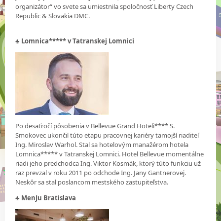
organizátor“ vo svete sa umiestnila spoločnosť Liberty Czech
Republic & Slovakia DMC.
♣
Lomnica***** v Tatranskej Lomnici
Po desaťročí pôsobenia v Bellevue Grand Hoteli**** S.
Smokovec ukončil túto etapu pracovnej kariéry tamojší riaditeľ
Ing. Miroslav Warhol. Stal sa hotelovým manažérom hotela
Lomnica***** v Tatranskej Lomnici. Hotel Bellevue momentálne
riadi jeho predchodca Ing. Viktor Kosmák, ktorý túto funkciu už
raz prevzal v roku 2011 po odchode Ing. Jany Gantnerovej.
Neskôr sa stal poslancom mestského zastupiteľstva.
♣
MenJu Bratislava