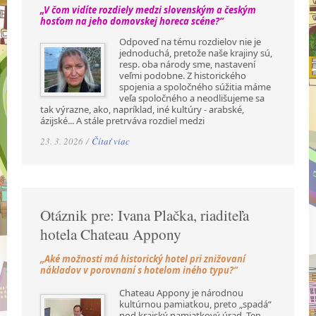
„V čom vidíte rozdiely medzi slovenským a českým
hosťom na jeho domovskej horeca scéne?“
Odpoveď na tému rozdielov nie je
jednoduchá, pretože naše krajiny sú,
resp. oba národy sme, nastavení
veľmi podobne. Z historického
spojenia a spoločného súžitia máme
veľa spoločného a neodlišujeme sa
tak výrazne, ako, napríklad, iné kultúry - arabské,
ázijské... A stále pretrváva rozdiel medzi
23. 3. 2026 /
Čítať viac
Otáznik pre: Ivana Plačka, riaditeľa
hotela Chateau Appony
„Aké možnosti má historický hotel pri znižovaní
nákladov v porovnaní s hotelom iného typu?“
Chateau Appony je národnou
kultúrnou pamiatkou, preto „spadá“
pod krajský pamiatkový úrad. Ten