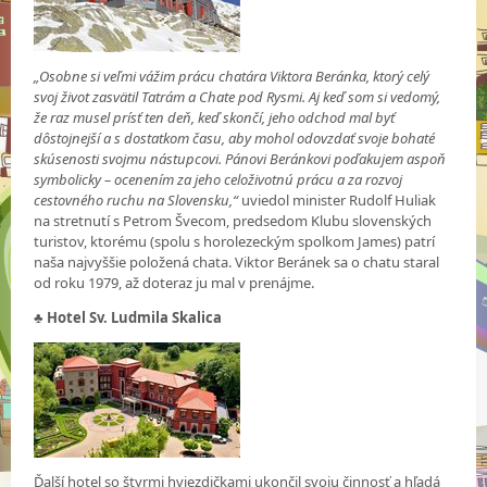
„Osobne si veľmi vážim prácu chatára Viktora Beránka, ktorý celý
svoj život zasvätil Tatrám a Chate pod Rysmi. Aj keď som si vedomý,
že raz musel prísť ten deň, keď skončí, jeho odchod mal byť
dôstojnejší a s dostatkom času, aby mohol odovzdať svoje bohaté
skúsenosti svojmu nástupcovi. Pánovi Beránkovi poďakujem aspoň
symbolicky – ocenením za jeho celoživotnú prácu a za rozvoj
cestovného ruchu na Slovensku,“
uviedol minister Rudolf Huliak
na stretnutí s Petrom Švecom, predsedom Klubu slovenských
turistov, ktorému (spolu s horolezeckým spolkom James) patrí
naša najvyššie položená chata. Viktor Beránek sa o chatu staral
od roku 1979, až doteraz ju mal v prenájme.
♣
Hotel Sv. Ludmila Skalica
Ďalší hotel so štyrmi hviezdičkami ukončil svoju činnosť a hľadá