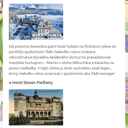
Od polovice decembra patrí hotel Solisko na Štrbskom plese do
portfóĺia spoločnosti TMR. Niekoľko rokov (vrátane
rekonštrukcie bývalého liečebného domu) ho prevádzkovali
manželia Kurhajovci – Martin v úlohe šéfkuchára a Katarína na
pozícii riaditeľky. V tejto úlohe ju dnes vystrieda Lukáš Kajan.,
ktorý niekoľko rokov pracoval v spoločnosti ako F&B manager.
♣
Hotel Slovan Piešťany