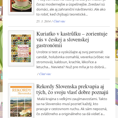
čoraz modernejšie a úspešnejšie. Zvedaví sú
domáci, ale aj zahraniční návštevníci .Ale ako
to robiť, keď chýbajú teoretické...
25. 3. 2014 /
Čítať viac
Kuriatko v kastrůlku – zorientuje
vás v českej a slovenskej
gastronómii
Urobte si test a vyskúšajte aj svoj personál:
candát, holubinka osmahlá, veverka (vôbec nie
stromová), kaldoun, krachle, lékořice a
letucha... Neviete? Nuž pre mňa je to dobrá...
/
Čítať viac
Rekordy Slovenska prekvapia aj
tých, čo svoju vlasť dobre poznajú
Malá krajina s veľkými zaujímavosťami. Takto
sa na Slovensko musí pozrieť každý, kto
pracuje v cestovnom ruchu. Ak sám nepozná,
čo zvláštneho a originálneho sa dá vidieť a...