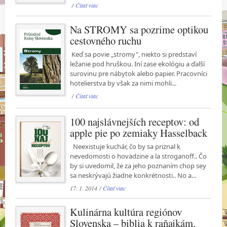
/
Čítať viac
Na STROMY sa pozrime optikou
cestovného ruchu
Keď sa povie „stromy", niekto si predstaví
ležanie pod hruškou. Iní zase ekológiu a ďalší
surovinu pre nábytok alebo papier. Pracovníci
hotelierstva by však za nimi mohli...
/
Čítať viac
100 najslávnejších receptov: od
apple pie po zemiaky Hasselback
Neexistuje kuchár, čo by sa priznal k
nevedomosti o hovädzine a la stroganoff.. Čo
by si uvedomil, že za jeho poznaním chop sey
sa neskrývajú žiadne konkrétnosti.. No a...
17. 1. 2014 /
Čítať viac
Kulinárna kultúra regiónov
Slovenska – biblia k raňajkám,