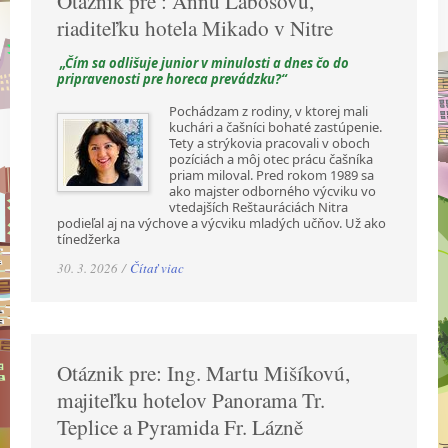
Otáznik pre : Annu Labošovú,
riaditeľku hotela Mikado v Nitre
„Čím sa odlišuje junior v minulosti a dnes čo do
pripravenosti pre horeca prevádzku?“
Pochádzam z rodiny, v ktorej mali
kuchári a čašníci bohaté zastúpenie.
Tety a strýkovia pracovali v oboch
pozíciách a môj otec prácu čašníka
priam miloval. Pred rokom 1989 sa
ako majster odborného výcviku vo
vtedajších Reštauráciách Nitra
podieľal aj na výchove a výcviku mladých učňov. Už ako
tínedžerka
30. 3. 2026 /
Čítať viac
Otáznik pre: Ing. Martu Mišíkovú,
majiteľku hotelov Panorama Tr.
Teplice a Pyramida Fr. Lázně