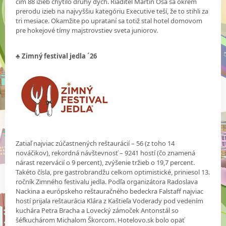
čím 88 izieb chytilo druhý dych. Riaditeľ Martin Osa sa okrem
prerodu izieb na najvyššiu kategóriu Executive teší, že to stihli za
tri mesiace. Okamžite po uprataní sa totiž stal hotel domovom
pre hokejové tímy majstrovstiev sveta juniorov.
♣ Zimný festival jedla ´26
Zatiaľ najviac zúčastnených reštaurácií – 56 (z toho 14
nováčikov), rekordná návštevnosť – 9241 hostí (čo znamená
nárast rezervácií o 9 percent), zvýšenie tržieb o 19,7 percent.
Takéto čísla, pre gastrobrandžu celkom optimistické, priniesol 13.
ročník Zimného festivalu jedla. Podľa organizátora Radoslava
Nackina a európskeho reštauračného bedeckra Falstaff najviac
hostí prijala reštaurácia Klára z Kaštieľa Voderady pod vedením
kuchára Petra Bracha a Lovecký zámoček Antonstál so
šéfkuchárom Michalom Škorcom. Hotelovo.sk bolo opäť