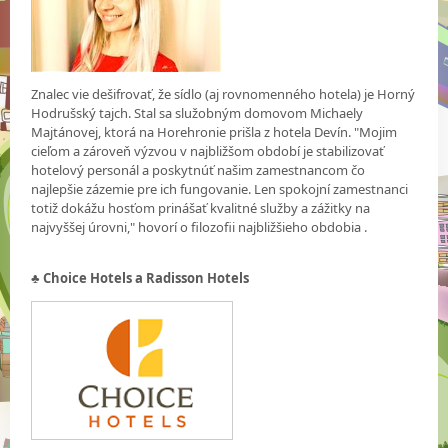
Znalec vie dešifrovať, že sídlo (aj rovnomenného hotela) je Horný
Hodrušský tajch. Stal sa služobným domovom Michaely
Majtánovej, ktorá na Horehronie prišla z hotela Devín. "Mojim
cieľom a zároveň výzvou v najbližšom období je stabilizovať
hotelový personál a poskytnúť našim zamestnancom čo
najlepšie zázemie pre ich fungovanie. Len spokojní zamestnanci
totiž dokážu hosťom prinášať kvalitné služby a zážitky na
najvyššej úrovni," hovorí o filozofii najbližšieho obdobia .
♣
Choice Hotels a Radisson Hotels