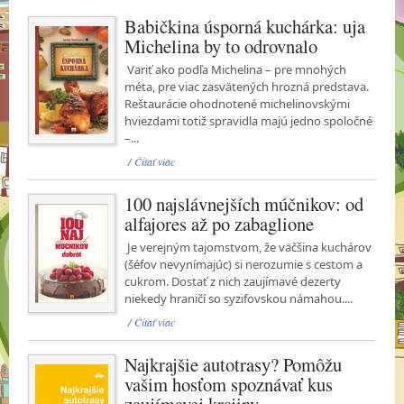
Babičkina úsporná kuchárka: uja
Michelina by to odrovnalo
Variť ako podľa Michelina – pre mnohých
méta, pre viac zasvätených hrozná predstava.
Reštaurácie ohodnotené michelinovskými
hviezdami totiž spravidla majú jedno spoločné
–...
/
Čítať viac
100 najslávnejších múčnikov: od
alfajores až po zabaglione
Je verejným tajomstvom, že väčšina kuchárov
(šéfov nevynímajúc) si nerozumie s cestom a
cukrom. Dostať z nich zaujímavé dezerty
niekedy hraničí so syzifovskou námahou....
/
Čítať viac
Najkrajšie autotrasy? Pomôžu
vašim hosťom spoznávať kus
zaujímavej krajiny