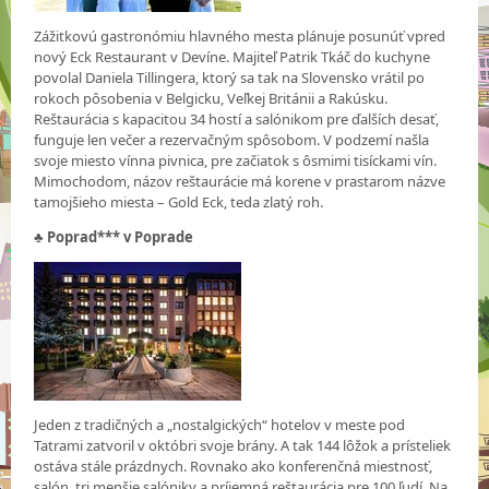
Zážitkovú gastronómiu hlavného mesta plánuje posunúť vpred
nový Eck Restaurant v Devíne. Majiteľ Patrik Tkáč do kuchyne
povolal Daniela Tillingera, ktorý sa tak na Slovensko vrátil po
rokoch pôsobenia v Belgicku, Veľkej Británii a Rakúsku.
Reštaurácia s kapacitou 34 hostí a salónikom pre ďalších desať,
funguje len večer a rezervačným spôsobom. V podzemí našla
svoje miesto vínna pivnica, pre začiatok s ôsmimi tisíckami vín.
Mimochodom, názov reštaurácie má korene v prastarom názve
tamojšieho miesta – Gold Eck, teda zlatý roh.
♣
Poprad*** v Poprade
Jeden z tradičných a „nostalgických“ hotelov v meste pod
Tatrami zatvoril v októbri svoje brány. A tak 144 lôžok a prísteliek
ostáva stále prázdnych. Rovnako ako konferenčná miestnosť,
salón, tri menšie salóniky a príjemná reštaurácia pre 100 ľudí. Na