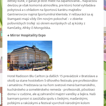
detský kútik, v garáži je dosť miest na zaparkovanie... Najväčšou
devízou je však komorná atmosféra, pre ktorú hotel vyhľadáva
pobytová a s ohľadom na športovú kariéru majiteľov
Gantnerovcov najmä športumilná klientela. V reštaurácií sa aj
štamgasti majú vždy čím novým pokochať – v zbierke
poľovníckych trofejí sú okrem európskych už aj kúsky z
Kamčatky, Afriky či Mongolska.
♣
Mirror Hospitality Expo
Hotel Radisson Blu Carlton (a ďalších 15 prevádzok v Bratislave a
okolí) sa stane hostiteľom 5-dňového festivalu pre profesionálov
i amatérov. Predstavia sa na ňom svetové mená barmanského,
kuchárskeho a someliérskeho remesla - profesionáli, pôsobiaci
doma i v cudzine, ale aj zahraniční majstri varešky a šejkra. Naši
barmani-juniori si zasúťažia spolu s českými, maďarskými,
poľskými a rakúskymi a festival vyvrcholí národným kolom