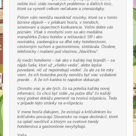
riešite tisíc stále rovnakých problémov a ďalších tisíc,
ktoré sa vynorili celkom nečakane a znenazdajky.
Pritom vám nemôžu neuniknúť novinky, ktoré sa v tomto
biznise objavili – v prilákaní hosťa, v trendoch,
smerovaní a úspechoch konkurencie. Veľmi dobre vás
poznám. Však s mnohými som sa ako mediálna
manažérka Zväzu hotelov a reštaurácií SR i ako
novinárka, zaoberajúca sa dlhé roky hotelierstvom,
cestovným ruchom a gastronómiou, stretávala. Osobne,
telefonicky i mailami pod vlastnou „hlavičkou“.
Aj medzi hoteliermi – tak ako v každej inej brandži – sa
nájdu ľudia, ktorí už „všetko vedia“, alebo lepšie
povedané, nič už nepotrebujú vedieť. Ja ale za tie roky
viem, že ich hviezdne pocity nemôžu byť viac vzdialené
pravde... A že ich kariéra to napokon dokazuje.
Omnoho viac je ale tých, čo sa potešia každej novej
informácii, čo chcú byť stále „na pulze dňa“ čo každý
nový podnet dokážu premeniť na tvorivú inšpiráciu. Teda
v prípade tejto stránky na e-nšpiráciu.
V mene hosťa ďakujem, že existujú a krôčulinkom ku
krôčulinku posúvajú Slovensko na mape destinácií, ktoré
sa oplatí navštíviť a ktorým sa svetové trendy
hotelierstva a gastronómie nevyhýbajú.
Vaša