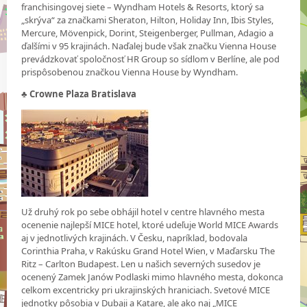
franchisingovej siete – Wyndham Hotels & Resorts, ktorý sa
„skrýva“ za značkami Sheraton, Hilton, Holiday Inn, Ibis Styles,
Mercure, Mövenpick, Dorint, Steigenberger, Pullman, Adagio a
ďalšími v 95 krajinách. Naďalej bude však značku Vienna House
prevádzkovať spoločnosť HR Group so sídlom v Berlíne, ale pod
prispôsobenou značkou Vienna House by Wyndham.
♣ Crowne Plaza Bratislava
Už druhý rok po sebe obhájil hotel v centre hlavného mesta
ocenenie najlepší MICE hotel, ktoré udeľuje World MICE Awards
aj v jednotlivých krajinách. V Česku, napríklad, bodovala
Corinthia Praha, v Rakúsku Grand Hotel Wien, v Maďarsku The
Ritz – Carlton Budapest. Len u našich severných susedov je
ocenený Zamek Janów Podlaski mimo hlavného mesta, dokonca
celkom excentricky pri ukrajinských hraniciach. Svetové MICE
jednotky pôsobia v Dubaji a Katare, ale ako naj „MICE