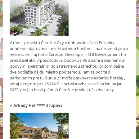
V rámci projektu Čerešne City v dúbravskej časti Polianky
ponúkne ubytovanie príležitostným hosťom – na úrovni štyroch
hviezdičiek – aj hotel Čerešne. Developer – ITB Development ho
predstavil ako 7-poschodovú budovu s 96 izbami a siedmimi 2-
izbovými apartmánmi so zatrávnenou strechou, pričom ďalšie
dve podlažia nájdu miesto pod zemou. Tam sa počíta s
parkovaním pre 63 áut (a 27 môže parkovať v exteriéri hotela) ,
ale aj s krytom pre 250 ľudí. Hoci výstavba sa začína len na jar
2023, prvých hostí plánujú Čerešne privítať už o dva roky.
♣
Arkady Hof **** Stupava