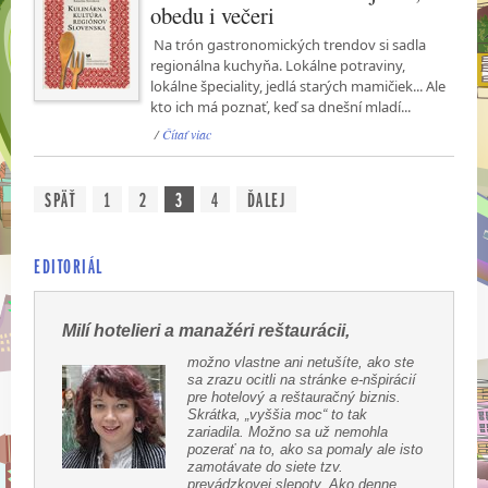
obedu i večeri
Na trón gastronomických trendov si sadla
regionálna kuchyňa. Lokálne potraviny,
lokálne špeciality, jedlá starých mamičiek... Ale
kto ich má poznať, keď sa dnešní mladí...
/
Čítať viac
SPÄŤ
1
2
3
4
ĎALEJ
EDITORIÁL
Milí hotelieri a manažéri reštaurácii,
možno vlastne ani netušíte, ako ste
sa zrazu ocitli na stránke e-nšpirácií
pre hotelový a reštauračný biznis.
Skrátka, „vyššia moc“ to tak
zariadila. Možno sa už nemohla
pozerať na to, ako sa pomaly ale isto
zamotávate do siete tzv.
prevádzkovej slepoty. Ako denne