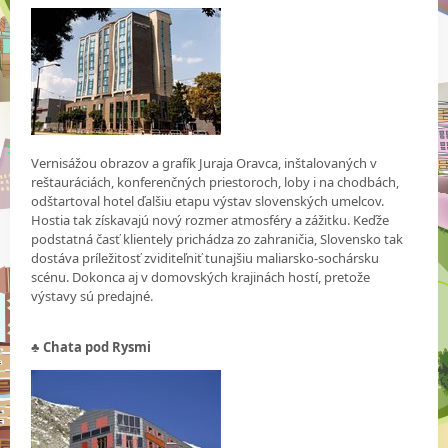
Vernisážou obrazov a grafík Juraja Oravca, inštalovaných v
reštauráciách, konferenčných priestoroch, loby i na chodbách,
odštartoval hotel ďalšiu etapu výstav slovenských umelcov.
Hostia tak získavajú nový rozmer atmosféry a zážitku. Keďže
podstatná časť klientely prichádza zo zahraničia, Slovensko tak
dostáva príležitosť zviditeľniť tunajšiu maliarsko-sochársku
scénu. Dokonca aj v domovských krajinách hostí, pretože
výstavy sú predajné.
♣ Chata pod Rysmi