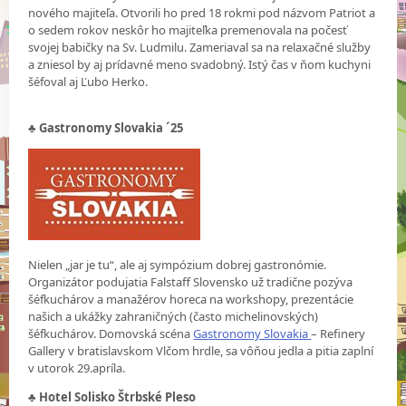
nového majiteľa. Otvorili ho pred 18 rokmi pod názvom Patriot a
o sedem rokov neskôr ho majiteľka premenovala na počesť
svojej babičky na Sv. Ludmilu. Zameriaval sa na relaxačné služby
a zniesol by aj prídavné meno svadobný. Istý čas v ňom kuchyni
šéfoval aj Ľubo Herko.
♣
Gastronomy Slovakia ´25
Nielen „jar je tu“, ale aj sympózium dobrej gastronómie.
Organizátor podujatia Falstaff Slovensko už tradične pozýva
šéfkuchárov a manažérov horeca na workshopy, prezentácie
našich a ukážky zahraničných (často michelinovských)
šéfkuchárov. Domovská scéna
Gastronomy Slovakia
– Refinery
Gallery v bratislavskom Vlčom hrdle, sa vôňou jedla a pitia zaplní
v utorok 29.apríla.
♣ Hotel Solisko Štrbské Pleso