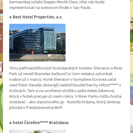
barmanskej súťaže Diageo World Class; víťaz nás bude
reprezentovať na svetovom finále v Sao Paulo.
♣
Best Hotel Properties, a.s.
Tímu päťhviezdičkových bratislavských hotelov Sheraton a River
Park už nevelí Branislav Kačkovič (o čom redakcii začvirikali
vrabce už v marci). Hotel Sheraton v komplexe Eurovea začal
viesť Peter Dandár, doterajší riaditeľ DoubleTree by Hilton**** v
Košiciach. Tam si na uvoľnenú stoličku sadla Adela Zakarová,
ktorá v hoteli pracuje už osem rokov. V River Parku môžu hostia
stretávať – ako staronového gr - Rudolfa Križana, ktorý doteraz
pôsobil v Predstavenstve BHP.
♣
hotel Čerešne**** Bratislava