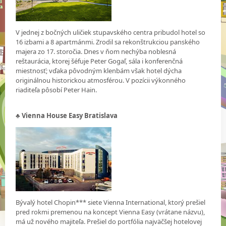
V jednej z bočných uličiek stupavského centra pribudol hotel so
16 izbami a 8 apartmánmi. Zrodil sa rekonštrukciou panského
majera zo 17. storočia. Dnes v ňom nechýba noblesná
reštaurácia, ktorej šéfuje Peter Gogaľ, sála i konferenčná
miestnosť; vďaka pôvodným klenbám však hotel dýcha
originálnou historickou atmosférou. V pozícii výkonného
riaditeľa pôsobí Peter Hain.
♣ Vienna House Easy Bratislava
Bývalý hotel Chopin*** siete Vienna International, ktorý prešiel
pred rokmi premenou na koncept Vienna Easy (vrátane názvu),
má už nového majiteľa. Prešiel do portfólia najväčšej hotelovej