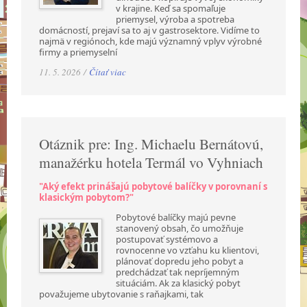
v krajine. Keď sa spomaľuje
priemysel, výroba a spotreba
domácností, prejaví sa to aj v gastrosektore. Vidíme to
najmä v regiónoch, kde majú významný vplyv výrobné
firmy a priemyselní
11. 5. 2026 /
Čítať viac
Otáznik pre: Ing. Michaelu Bernátovú,
manažérku hotela Termál vo Vyhniach
"Aký efekt prinášajú pobytové balíčky v porovnaní s
klasickým pobytom?"
Pobytové balíčky majú pevne
stanovený obsah, čo umožňuje
postupovať systémovo a
rovnocenne vo vzťahu ku klientovi,
plánovať dopredu jeho pobyt a
predchádzať tak nepríjemným
situáciám. Ak za klasický pobyt
považujeme ubytovanie s raňajkami, tak