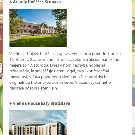
♣
Arkady Hof **** Stupava
V jednej z bočných uličiek stupavského centra pribudol hotel so
16 izbami a 8 apartmánmi. Zrodil sa rekonštrukciou panského
majera zo 17. storočia. Dnes v ňom nechýba noblesná
reštaurácia, ktorej šéfuje Peter Gogaľ, sála i konferenčná
miestnosť; vďaka pôvodným klenbám však hotel dýcha
originálnou historickou atmosférou. V pozícii výkonného
riaditeľa pôsobí Peter Hain.
♣ Vienna House Easy Bratislava