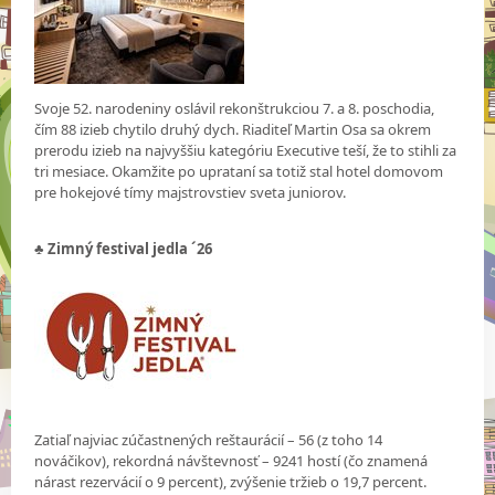
Svoje 52. narodeniny oslávil rekonštrukciou 7. a 8. poschodia,
čím 88 izieb chytilo druhý dych. Riaditeľ Martin Osa sa okrem
prerodu izieb na najvyššiu kategóriu Executive teší, že to stihli za
tri mesiace. Okamžite po uprataní sa totiž stal hotel domovom
pre hokejové tímy majstrovstiev sveta juniorov.
♣ Zimný festival jedla ´26
Zatiaľ najviac zúčastnených reštaurácií – 56 (z toho 14
nováčikov), rekordná návštevnosť – 9241 hostí (čo znamená
nárast rezervácií o 9 percent), zvýšenie tržieb o 19,7 percent.