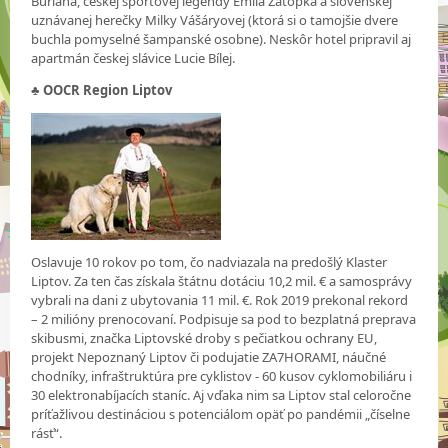
Buriana, českej športovej legendy Emila Zátopka a slovenskej
uznávanej herečky Milky Vášáryovej (ktorá si o tamojšie dvere
buchla pomyselné šampanské osobne). Neskôr hotel pripravil aj
apartmán českej slávice Lucie Bílej.
♣ OOCR Region Liptov
Oslavuje 10 rokov po tom, čo nadviazala na predošlý Klaster
Liptov. Za ten čas získala štátnu dotáciu 10,2 mil. € a samosprávy
vybrali na dani z ubytovania 11 mil. €. Rok 2019 prekonal rekord
– 2 milióny prenocovaní. Podpisuje sa pod to bezplatná preprava
skibusmi, značka Liptovské droby s pečiatkou ochrany EU,
projekt Nepoznaný Liptov či podujatie ZA7HORAMI, náučné
chodníky, infraštruktúra pre cyklistov - 60 kusov cyklomobiliáru i
30 elektronabíjacích staníc. Aj vďaka nim sa Liptov stal celoročne
príťažlivou destináciou s potenciálom opäť po pandémii „číselne
rásť“.