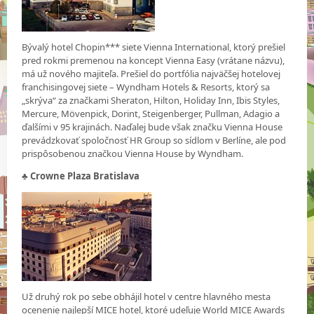
Bývalý hotel Chopin*** siete Vienna International, ktorý prešiel
pred rokmi premenou na koncept Vienna Easy (vrátane názvu),
má už nového majiteľa. Prešiel do portfólia najväčšej hotelovej
franchisingovej siete – Wyndham Hotels & Resorts, ktorý sa
„skrýva“ za značkami Sheraton, Hilton, Holiday Inn, Ibis Styles,
Mercure, Mövenpick, Dorint, Steigenberger, Pullman, Adagio a
ďalšími v 95 krajinách. Naďalej bude však značku Vienna House
prevádzkovať spoločnosť HR Group so sídlom v Berlíne, ale pod
prispôsobenou značkou Vienna House by Wyndham.
♣ Crowne Plaza Bratislava
Už druhý rok po sebe obhájil hotel v centre hlavného mesta
ocenenie najlepší MICE hotel, ktoré udeľuje World MICE Awards