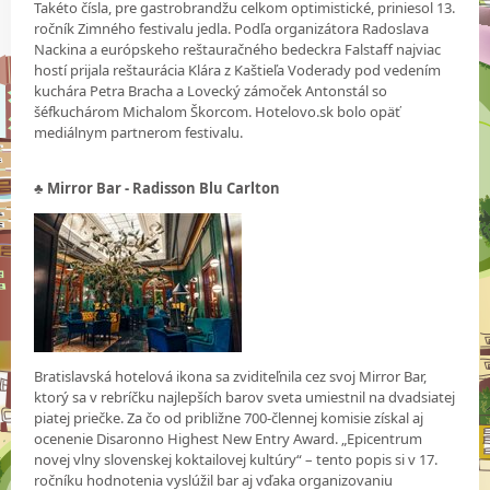
Takéto čísla, pre gastrobrandžu celkom optimistické, priniesol 13.
ročník Zimného festivalu jedla. Podľa organizátora Radoslava
Nackina a európskeho reštauračného bedeckra Falstaff najviac
hostí prijala reštaurácia Klára z Kaštieľa Voderady pod vedením
kuchára Petra Bracha a Lovecký zámoček Antonstál so
šéfkuchárom Michalom Škorcom. Hotelovo.sk bolo opäť
mediálnym partnerom festivalu.
♣ Mirror Bar - Radisson Blu Carlton
Bratislavská hotelová ikona sa zviditeľnila cez svoj Mirror Bar,
ktorý sa v rebríčku najlepších barov sveta umiestnil na dvadsiatej
piatej priečke. Za čo od približne 700-člennej komisie získal aj
ocenenie Disaronno Highest New Entry Award. „Epicentrum
novej vlny slovenskej koktailovej kultúry“ – tento popis si v 17.
ročníku hodnotenia vyslúžil bar aj vďaka organizovaniu