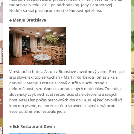
raz prevzal v roku 2011 po odchode Ing. Jany Gantnerovej.
Neskôr sa stal poslancom mestského zastupiteľstva.
♣
MenJu Bratislava
V reštaurácii hotela Aston v Bratislave zavial nový vietor. Prenajali
si ju slovenskí top šéfkuchári – Martin Korbelič a Tomáš Sika a
nazvali ju MenJu. Dostala aj nový outfit v duchu trendu
neformálnosti, vzdušnosti a prirodzených materiálov. Zmenili aj
slovenský zvyk nechávať reštauráciu stále otvorenú a svojich
hostí vítajú len počas pracovných dní do 14.30. Aj keď otvorili už
koncom jesene, na horeca scénu sa uviedli najmä otváracou
večerou Zimného festivalu jedla.
♣
Eck Restaurant Devín