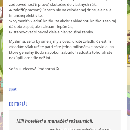
zodpovednosť (i právo) skutočne do vlastných rúk,
4/ založiť pracovný úspech nie na celodennej drine, ale na jej
finančnej efektivite,
5/ vymeniť vkladnú knižku za akcie; s vkladnou knižkou sa vraj
dá dobre spať, ale s akciami lepšie žiť,
6/ stanovovať si pevné ciele a nie vzdušné zámky.
Myslím si, že to by sme aj my Slováci určite zvládli. K šiestim
zásadám však určite patrí ešte jedno milionárske pravidlo, na
ktoré geniálny Bodo napokon zabudol; radosť z toho, ak ste
nakúpili lacnejšie než iní...
Soňa Hudecová-Podhorná ©
späť
EDITORIÁL
Milí hotelieri a manažéri reštaurácii,
možno vlastne ani netušíte, ako ste