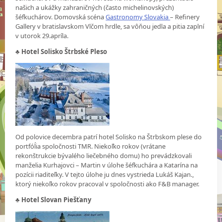
našich a ukážky zahraničných (často michelinovských)
šéfkuchárov. Domovská scéna
Gastronomy Slovakia
– Refinery
Gallery v bratislavskom Vlčom hrdle, sa vôňou jedla a pitia zaplní
v utorok 29.apríla.
♣ Hotel Solisko Štrbské Pleso
Od polovice decembra patrí hotel Solisko na Štrbskom plese do
portfóĺia spoločnosti TMR. Niekoľko rokov (vrátane
rekonštrukcie bývalého liečebného domu) ho prevádzkovali
manželia Kurhajovci – Martin v úlohe šéfkuchára a Katarína na
pozícii riaditeľky. V tejto úlohe ju dnes vystrieda Lukáš Kajan.,
ktorý niekoľko rokov pracoval v spoločnosti ako F&B manager.
♣
Hotel Slovan Piešťany