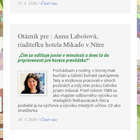
27. 4. 2026 /
Čítať viac
Otáznik pre : Annu Labošovú,
riaditeľku hotela Mikado v Nitre
„Čím sa odlišuje junior v minulosti a dnes čo do
pripravenosti pre horeca prevádzku?“
Pochádzam z rodiny, v ktorej mali
kuchári a čašníci bohaté zastúpenie.
Tety a strýkovia pracovali v oboch
pozíciách a môj otec prácu čašníka
priam miloval. Pred rokom 1989 sa
ako majster odborného výcviku vo
vtedajších Reštauráciách Nitra
podieľal aj na výchove a výcviku mladých učňov. Už ako
tínedžerka
30. 3. 2026 /
Čítať viac