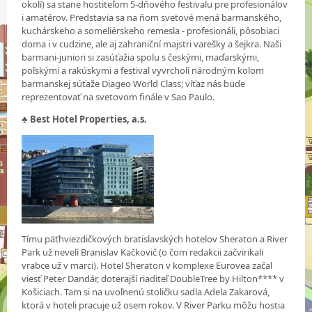
okolí) sa stane hostiteľom 5-dňového festivalu pre profesionálov
i amatérov. Predstavia sa na ňom svetové mená barmanského,
kuchárskeho a someliérskeho remesla - profesionáli, pôsobiaci
doma i v cudzine, ale aj zahraniční majstri varešky a šejkra. Naši
barmani-juniori si zasúťažia spolu s českými, maďarskými,
poľskými a rakúskymi a festival vyvrcholí národným kolom
barmanskej súťaže Diageo World Class; víťaz nás bude
reprezentovať na svetovom finále v Sao Paulo.
♣
Best Hotel Properties, a.s.
Tímu päťhviezdičkových bratislavských hotelov Sheraton a River
Park už nevelí Branislav Kačkovič (o čom redakcii začvirikali
vrabce už v marci). Hotel Sheraton v komplexe Eurovea začal
viesť Peter Dandár, doterajší riaditeľ DoubleTree by Hilton**** v
Košiciach. Tam si na uvoľnenú stoličku sadla Adela Zakarová,
ktorá v hoteli pracuje už osem rokov. V River Parku môžu hostia