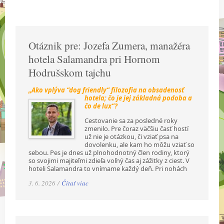
Otáznik pre: Jozefa Zumera, manažéra
hotela Salamandra pri Hornom
Hodrušskom tajchu
„Ako vplýva “dog friendly“ filozofia na obsadenosť
hotela; čo je jej základná podoba a
čo de lux“?
Cestovanie sa za posledné roky
zmenilo. Pre čoraz väčšiu časť hostí
už nie je otázkou, či vziať psa na
dovolenku, ale kam ho môžu vziať so
sebou. Pes je dnes už plnohodnotný člen rodiny, ktorý
so svojimi majiteľmi zdieľa voľný čas aj zážitky z ciest. V
hoteli Salamandra to vnímame každý deň. Pri nohách
3. 6. 2026 /
Čítať viac