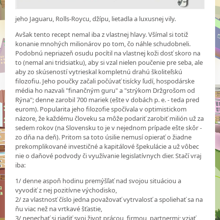
jeho Jaguaru, Rolls-Roycu, džípu, lietadla a luxusnej vily.
Avšak tento recept nemal iba z vlastnej hlavy. Všímal si totiž
konanie mnohých milionárov po tom, čo náhle schudobneli.
Podobnú nepriazeň osudu pocítil na vlastnej koži dosť skoro na
to (nemal ani tridsiatku), aby si vzal nielen poučenie pre seba, ale
aby zo skúseností vytrieskal kompletnú drahú školiteľskú
filozofiu. Jeho poučky začali počúvať tisícky ľudí, hospodárske
média ho nazvali "finančným guru" a "strýkom Držgrošom od
Rýna"; denne zarobil 700 mariek (ešte v dobách p. e. - teda pred
eurom). Popularita jeho filozofie spočívala v optimistickom
názore, že každému človeku sa môže podariť zarobiť milión už za
sedem rokov (na Slovensku to je v nejednom prípade ešte skôr -
zo dňa na deň). Pritom sa toto úsilie nemusí opierať o žiadne
prekomplikované investičné a kapitálové špekulácie a už vôbec
nie o daňové podvody či využívanie legislatívnych dier. Stačí vraj
iba:
1/ denne aspoň hodinu premýšľať nad svojou situáciou a
vyvodiť z nej pozitívne východisko,
2/ za vlastnosť číslo jedna považovať vytrvalosť a spoliehať sa na
ňu viac než na vrtkavé šťastie,
3/ nenechať si riadiť svoj život prácou, firmou, partnermi; vziať