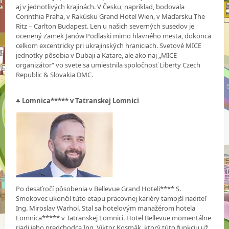
aj v jednotlivých krajinách. V Česku, napríklad, bodovala
Corinthia Praha, v Rakúsku Grand Hotel Wien, v Maďarsku The
Ritz – Carlton Budapest. Len u našich severných susedov je
ocenený Zamek Janów Podlaski mimo hlavného mesta, dokonca
celkom excentricky pri ukrajinských hraniciach. Svetové MICE
jednotky pôsobia v Dubaji a Katare, ale ako naj „MICE
organizátor“ vo svete sa umiestnila spoločnosť Liberty Czech
Republic & Slovakia DMC.
♣
Lomnica***** v Tatranskej Lomnici
Po desaťročí pôsobenia v Bellevue Grand Hoteli**** S.
Smokovec ukončil túto etapu pracovnej kariéry tamojší riaditeľ
Ing. Miroslav Warhol. Stal sa hotelovým manažérom hotela
Lomnica***** v Tatranskej Lomnici. Hotel Bellevue momentálne
riadi jeho predchodca Ing. Viktor Kosmák, ktorý túto funkciu už