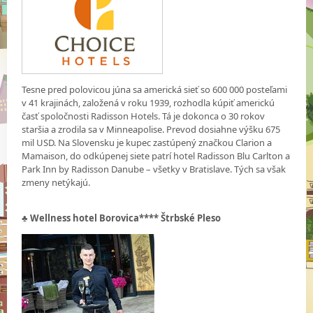
Tesne pred polovicou júna sa americká sieť so 600 000 posteľami
v 41 krajinách, založená v roku 1939, rozhodla kúpiť americkú
časť spoločnosti Radisson Hotels. Tá je dokonca o 30 rokov
staršia a zrodila sa v Minneapolise. Prevod dosiahne výšku 675
mil USD. Na Slovensku je kupec zastúpený značkou Clarion a
Mamaison, do odkúpenej siete patrí hotel Radisson Blu Carlton a
Park Inn by Radisson Danube – všetky v Bratislave. Tých sa však
zmeny netýkajú.
♣ Wellness hotel Borovica**** Štrbské Pleso