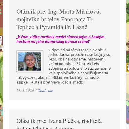
Otáznik pre: Ing. Martu Mišíkovú,
majiteľku hotelov Panorama Tr.
Teplice a Pyramida Fr. Lázně
„V čom vidíte rozdiely medzi slovenským a českým
hosťom na jeho domovskej horeca scéne?“
Odpoveď na tému rozdielov nie je
jednoduchá, pretože naše krajiny sú,
resp. oba národy sme, nastavení
veľmi podobne. Z historického
spojenia a spoločného súžitia máme
veľa spoločného a neodlišujeme sa
tak výrazne, ako, napríklad, iné kultúry - arabské,
ázijské... A stále pretrváva rozdiel medzi
23. 3. 2026 /
Čítať viac
Otáznik pre: Ivana Plačka, riaditeľa
hotela Chateau Appony