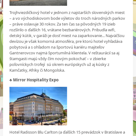
Trojhviezdičkový hotel v jednom z najstarších slovenských miest
– a vo východiskovom bode výletov do troch národných parkov
– práve oslavuje 30 rokov. Za ten čas sa pôvodných 19 izieb
rozšírilo o ďalších 16, vrátane bezbariérových. Pribudla wifi,
detský kútik, v garáži je dosť miest na zaparkovanie... Najväčšou
devízou je však komorná atmosféra, pre ktorú hotel vyhľadáva
pobytová a s ohľadom na športovú kariéru majiteľov
Gantnerovcov najmä športumilná klientela. V reštaurácií sa aj
štamgasti majú vždy čím novým pokochať – v zbierke
poľovníckych trofejí sú okrem európskych už aj kúsky z
Kamčatky, Afriky či Mongolska.
♣
Mirror Hospitality Expo
Hotel Radisson Blu Carlton (a ďalších 15 prevádzok v Bratislave a