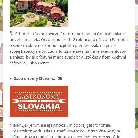
Ďalší hotel so štyrmi hviezdičkami ukončil svoju činnosť a hľadá
nového majiteľa. Otvorili ho pred 18 rokmi pod názvom Patriot a
o sedem rokov neskôr ho majiteľka premenovala na počesť
svojej babičky na Sv. Ludmilu. Zameriaval sa na relaxačné služby
a zniesol by aj prídavné meno svadobný. Istý čas v ňom kuchyni
šéfoval aj Ľubo Herko.
♣
Gastronomy Slovakia ´25
Nielen „jar je tu“, ale aj sympózium dobrej gastronómie.
Organizátor podujatia Falstaff Slovensko už tradične pozýva
šéfkuchárov a manažérov horeca na workshopy, prezentácie