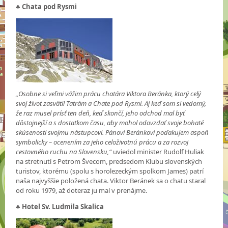
♣ Chata pod Rysmi
„Osobne si veľmi vážim prácu chatára Viktora Beránka, ktorý celý
svoj život zasvätil Tatrám a Chate pod Rysmi. Aj keď som si vedomý,
že raz musel prísť ten deň, keď skončí, jeho odchod mal byť
dôstojnejší a s dostatkom času, aby mohol odovzdať svoje bohaté
skúsenosti svojmu nástupcovi. Pánovi Beránkovi poďakujem aspoň
symbolicky – ocenením za jeho celoživotnú prácu a za rozvoj
cestovného ruchu na Slovensku,“
uviedol minister Rudolf Huliak
na stretnutí s Petrom Švecom, predsedom Klubu slovenských
turistov, ktorému (spolu s horolezeckým spolkom James) patrí
naša najvyššie položená chata. Viktor Beránek sa o chatu staral
od roku 1979, až doteraz ju mal v prenájme.
♣
Hotel Sv. Ludmila Skalica