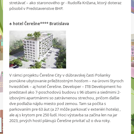
stretávať – ako staronového gr - Rudolfa Križana, ktorý doteraz
pôsobil v Predstavenstve BHP.
♣
hotel Čerešne**** Bratislava
V rámci projektu Čerešne City v dúbravskej časti Polianky
ponúkne ubytovanie príležitostným hosťom – na úrovni štyroch
hviezdičiek – aj hotel Čerešne. Developer – ITB Development ho
predstavil ako 7-poschodovú budovu s 96 izbami a siedmimi 2-
izbovými apartmánmi so zatrávnenou strechou, pričom ďalšie
dve podlažia nájdu miesto pod zemou. Tam sa počíta s
parkovaním pre 63 áut (a 27 môže parkovať v exteriéri hotela) ,
ale aj s krytom pre 250 ľudí. Hoci výstavba sa začína len na jar
2023, prvých hostí plánujú Čerešne privítať už o dva roky.