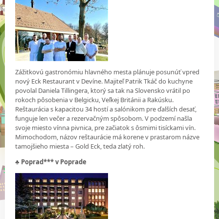
Zážitkovú gastronómiu hlavného mesta plánuje posunúť vpred
nový Eck Restaurant v Devíne. Majiteľ Patrik Tkáč do kuchyne
povolal Daniela Tillingera, ktorý sa tak na Slovensko vrátil po
rokoch pôsobenia v Belgicku, Veľkej Británii a Rakúsku.
Reštaurácia s kapacitou 34 hostí a salónikom pre ďalších desať,
funguje len večer a rezervačným spôsobom. V podzemí našla
svoje miesto vínna pivnica, pre začiatok s ôsmimi tisíckami vín.
Mimochodom, názov reštaurácie má korene v prastarom názve
tamojšieho miesta – Gold Eck, teda zlatý roh.
♣
Poprad*** v Poprade