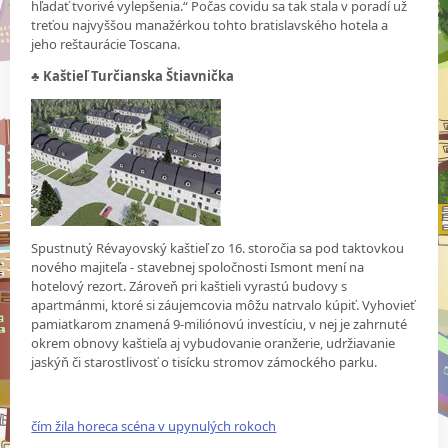
hľadať tvorivé vylepšenia.“ Počas covidu sa tak stala v poradí už
treťou najvyššou manažérkou tohto bratislavského hotela a
jeho reštaurácie Toscana.
♣ Kaštieľ Turčianska Štiavnička
Spustnutý Révayovský kaštieľ zo 16. storočia sa pod taktovkou
nového majiteľa - stavebnej spoločnosti Ismont mení na
hotelový rezort. Zároveň pri kaštieli vyrastú budovy s
apartmánmi, ktoré si záujemcovia môžu natrvalo kúpiť. Vyhovieť
pamiatkarom znamená 9-miliónovú investíciu, v nej je zahrnuté
okrem obnovy kaštieľa aj vybudovanie oranžerie, udržiavanie
jaskýň či starostlivosť o tisícku stromov zámockého parku.
čím žila horeca scéna v upynulých rokoch