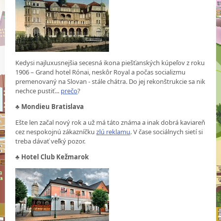
Kedysi najluxusnejšia secesná ikona piešťanských kúpeľov z roku
1906 – Grand hotel Rónai, neskôr Royal a počas socializmu
premenovaný na Slovan - stále chátra. Do jej rekonštrukcie sa nik
nechce pustiť...
prečo
?
♣
Mondieu Bratislava
Ešte len začal nový rok a už má táto známa a inak dobrá kaviareň
cez nespokojnú zákazníčku
zlú reklamu
. V čase sociálnych sietí si
treba dávať veľký pozor.
♣
Hotel Club Kežmarok