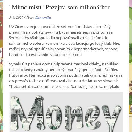
"Mimo misu" Pozajtra som milionárkou
3. 9. 2025 / Témy:
Ekonomika
Už Cicero verejne povedal, že šetrnosť predstavuje značný
príjem. Tí najbohatší zvyknú byť aj najšetrnejšími, pritom za
šetrnosť by však spravidla nepovažovali zrušenie funkcie
súkromného šoféra, komorníka alebo lacnejší golfový klub. Nie,
radšej zvyknú sporiť nakupovaním v hypermarketoch, second-
handoch či cestovaním v turistickej triede.
Vybaľujú z papiera doma pripravené maslové chleby, napríklad
tak, ako kedysi známy nemecký finančný génius Bodo Schäfer.
Putoval po Nemecku aj so svojimi podnikateľskými prednáškami
a v prestávkach sa občerstvoval vlastnou desiatou so slovami:
"Treba šetriť všade
tam, kde sa dá." Samozrejme, to sa netýkalo