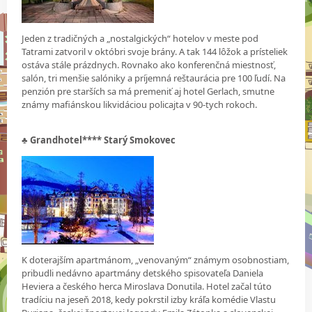
Jeden z tradičných a „nostalgických“ hotelov v meste pod
Tatrami zatvoril v októbri svoje brány. A tak 144 lôžok a prísteliek
ostáva stále prázdnych. Rovnako ako konferenčná miestnosť,
salón, tri menšie salóniky a príjemná reštaurácia pre 100 ľudí. Na
penzión pre starších sa má premeniť aj hotel Gerlach, smutne
známy mafiánskou likvidáciou policajta v 90-tych rokoch.
♣
Grandhotel**** Starý Smokovec
K doterajším apartmánom, „venovaným“ známym osobnostiam,
pribudli nedávno apartmány detského spisovateľa Daniela
Heviera a českého herca Miroslava Donutila. Hotel začal túto
tradíciu na jeseň 2018, kedy pokrstil izby kráľa komédie Vlastu