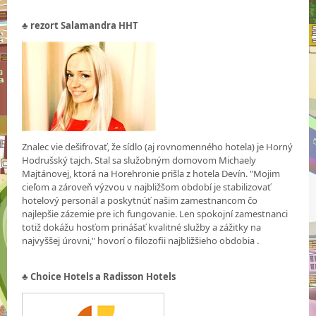
♣
rezort Salamandra HHT
Znalec vie dešifrovať, že sídlo (aj rovnomenného hotela) je Horný
Hodrušský tajch. Stal sa služobným domovom Michaely
Majtánovej, ktorá na Horehronie prišla z hotela Devín. "Mojim
cieľom a zároveň výzvou v najbližšom období je stabilizovať
hotelový personál a poskytnúť našim zamestnancom čo
najlepšie zázemie pre ich fungovanie. Len spokojní zamestnanci
totiž dokážu hosťom prinášať kvalitné služby a zážitky na
najvyššej úrovni," hovorí o filozofii najbližšieho obdobia .
♣
Choice Hotels a Radisson Hotels