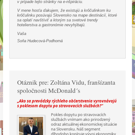
v prípade tejto stránky na e-nšpiráciu.
V mene hosťa ďakujem, že existujú a krôčulinkom ku
krôčulinku posúvajú Slovensko na mape destinácií, ktoré
sa oplatí navštíviť a ktorým sa svetové trendy
hotelierstva a gastronómie nevyhýbajú.
Vaša
Soňa Hudecová-Podhorná
Otáznik pre: Zoltána Vidu, franšízanta
spoločnosti McDonald´s
„Ako sa prevádzky rýchleho občerstvenia vyrovnávajú
s poklesom dopytu po stravovacích službách?“
Pokles dopytu po stravovacích
službách vnímam ako prirodzený
odraz aktuálnej ekonomickej situácie
na Slovensku. Náš segment
dlhodobo kopíruje vývoj ekonomiky