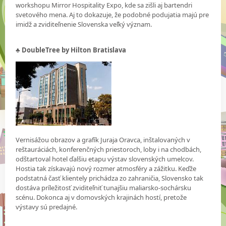
workshopu Mirror Hospitality Expo, kde sa zišli aj bartendri
svetového mena. Aj to dokazuje, že podobné podujatia majú pre
imidž a zviditeľnenie Slovenska veľký význam.
♣ DoubleTree by Hilton Bratislava
Vernisážou obrazov a grafík Juraja Oravca, inštalovaných v
reštauráciách, konferenčných priestoroch, loby i na chodbách,
odštartoval hotel ďalšiu etapu výstav slovenských umelcov.
Hostia tak získavajú nový rozmer atmosféry a zážitku. Keďže
podstatná časť klientely prichádza zo zahraničia, Slovensko tak
dostáva príležitosť zviditeľniť tunajšiu maliarsko-sochársku
scénu. Dokonca aj v domovských krajinách hostí, pretože
výstavy sú predajné.