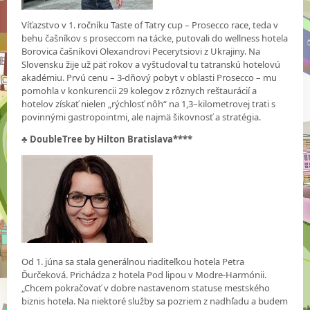
Víťazstvo v 1. ročníku Taste of Tatry cup – Prosecco race, teda v
behu čašníkov s proseccom na tácke, putovali do wellness hotela
Borovica čašníkovi Olexandrovi Pecerytsiovi z Ukrajiny. Na
Slovensku žije už päť rokov a vyštudoval tu tatranskú hotelovú
akadémiu. Prvú cenu – 3-dňový pobyt v oblasti Prosecco – mu
pomohla v konkurencii 29 kolegov z rôznych reštaurácií a
hotelov získať nielen „rýchlosť nôh“ na 1,3–kilometrovej trati s
povinnými gastropointmi, ale najmä šikovnosť a stratégia.
♣ DoubleTree by Hilton Bratislava****
Od 1. júna sa stala generálnou riaditeľkou hotela Petra
Ďurčeková. Prichádza z hotela Pod lipou v Modre-Harmónii.
„Chcem pokračovať v dobre nastavenom statuse mestského
biznis hotela. Na niektoré služby sa pozriem z nadhľadu a budem