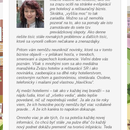
sa zrazu ocitli na stránke e-nšpirácií
pre hotelový a reštauračný biznis.
Skrátka, „vyššia moc“ to tak
zariadila. Možno sa už nemohla
pozerať na to, ako sa pomaly ale isto
zamotávate do siete tzv.
prevádzkovej slepoty. Ako denne
riešite tisíc stále rovnakých problémov a ďalších tisíc,
ktoré sa vynorili celkom nečakane a znenazdajky.
Pritom vám nemôžu neuniknúť novinky, ktoré sa v tomto
biznise objavili – v prilákaní hosťa, v trendoch,
smerovaní a úspechoch konkurencie. Veľmi dobre vás
poznám. Však s mnohými som sa ako mediálna
manažérka Zväzu hotelov a reštaurácií SR i ako
novinárka, zaoberajúca sa dlhé roky hotelierstvom,
cestovným ruchom a gastronómiou, stretávala. Osobne,
telefonicky i mailami pod vlastnou „hlavičkou“.
Aj medzi hoteliermi – tak ako v každej inej brandži – sa
nájdu ľudia, ktorí už „všetko vedia“, alebo lepšie
povedané, nič už nepotrebujú vedieť. Ja ale za tie roky
viem, že ich hviezdne pocity nemôžu byť viac vzdialené
pravde... A že ich kariéra to napokon dokazuje.
Omnoho viac je ale tých, čo sa potešia každej novej
informácii, čo chcú byť stále „na pulze dňa“ čo každý
nový podnet dokážu premeniť na tvorivú inšpiráciu. Teda