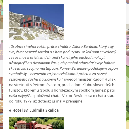
„Osobne si veľmi vážim prácu chatára Viktora Beránka, ktorý celý
svoj život zasvätil Tatrám a Chate pod Rysmi. Aj keď som si vedomý,
že raz musel prísť ten deň, keď skončí, jeho odchod mal byť
dôstojnejší a s dostatkom času, aby mohol odovzdať svoje bohaté
skúsenosti svojmu nástupcovi. Pánovi Beránkovi poďakujem aspoň
symbolicky – ocenením za jeho celoživotnú prácu a za rozvoj
cestovného ruchu na Slovensku,“
uviedol minister Rudolf Huliak
na stretnutí s Petrom Švecom, predsedom Klubu slovenských
turistov, ktorému (spolu s horolezeckým spolkom James) patrí
naša najvyššie položená chata. Viktor Beránek sa o chatu staral
od roku 1979, až doteraz ju mal v prenájme.
♣
Hotel Sv. Ludmila Skalica