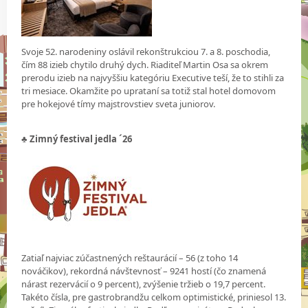
Svoje 52. narodeniny oslávil rekonštrukciou 7. a 8. poschodia,
čím 88 izieb chytilo druhý dych. Riaditeľ Martin Osa sa okrem
prerodu izieb na najvyššiu kategóriu Executive teší, že to stihli za
tri mesiace. Okamžite po uprataní sa totiž stal hotel domovom
pre hokejové tímy majstrovstiev sveta juniorov.
♣ Zimný festival jedla ´26
Zatiaľ najviac zúčastnených reštaurácií – 56 (z toho 14
nováčikov), rekordná návštevnosť – 9241 hostí (čo znamená
nárast rezervácií o 9 percent), zvýšenie tržieb o 19,7 percent.
Takéto čísla, pre gastrobrandžu celkom optimistické, priniesol 13.