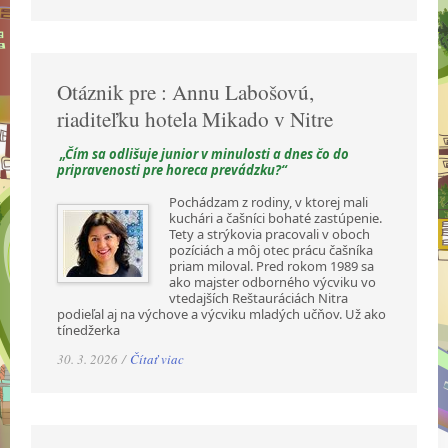
Otáznik pre : Annu Labošovú,
riaditeľku hotela Mikado v Nitre
„Čím sa odlišuje junior v minulosti a dnes čo do
pripravenosti pre horeca prevádzku?“
Pochádzam z rodiny, v ktorej mali
kuchári a čašníci bohaté zastúpenie.
Tety a strýkovia pracovali v oboch
pozíciách a môj otec prácu čašníka
priam miloval. Pred rokom 1989 sa
ako majster odborného výcviku vo
vtedajších Reštauráciách Nitra
podieľal aj na výchove a výcviku mladých učňov. Už ako
tínedžerka
30. 3. 2026 /
Čítať viac