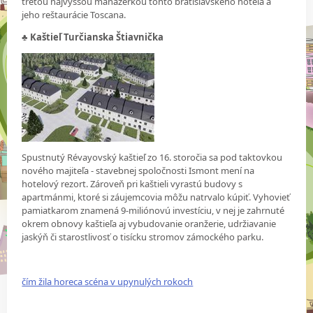
treťou najvyššou manažérkou tohto bratislavského hotela a
jeho reštaurácie Toscana.
♣ Kaštieľ Turčianska Štiavnička
Spustnutý Révayovský kaštieľ zo 16. storočia sa pod taktovkou
nového majiteľa - stavebnej spoločnosti Ismont mení na
hotelový rezort. Zároveň pri kaštieli vyrastú budovy s
apartmánmi, ktoré si záujemcovia môžu natrvalo kúpiť. Vyhovieť
pamiatkarom znamená 9-miliónovú investíciu, v nej je zahrnuté
okrem obnovy kaštieľa aj vybudovanie oranžerie, udržiavanie
jaskýň či starostlivosť o tisícku stromov zámockého parku.
čím žila horeca scéna v upynulých rokoch