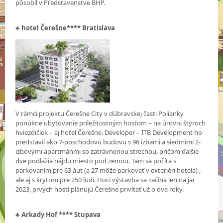
pôsobil v Predstavenstve BHP.
♣
hotel Čerešne**** Bratislava
V rámci projektu Čerešne City v dúbravskej časti Polianky
ponúkne ubytovanie príležitostným hosťom – na úrovni štyroch
hviezdičiek – aj hotel Čerešne. Developer – ITB Development ho
predstavil ako 7-poschodovú budovu s 96 izbami a siedmimi 2-
izbovými apartmánmi so zatrávnenou strechou, pričom ďalšie
dve podlažia nájdu miesto pod zemou. Tam sa počíta s
parkovaním pre 63 áut (a 27 môže parkovať v exteriéri hotela) ,
ale aj s krytom pre 250 ľudí. Hoci výstavba sa začína len na jar
2023, prvých hostí plánujú Čerešne privítať už o dva roky.
♣
Arkady Hof **** Stupava