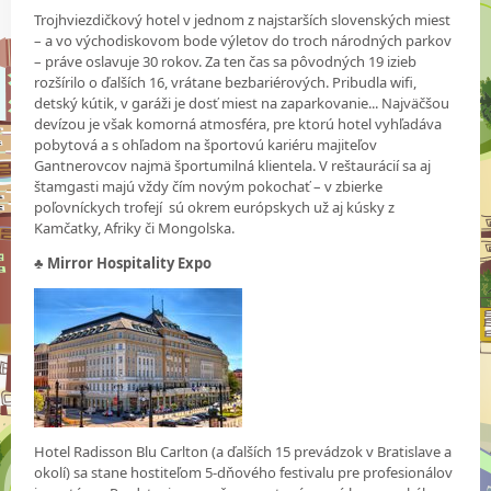
Trojhviezdičkový hotel v jednom z najstarších slovenských miest
– a vo východiskovom bode výletov do troch národných parkov
– práve oslavuje 30 rokov. Za ten čas sa pôvodných 19 izieb
rozšírilo o ďalších 16, vrátane bezbariérových. Pribudla wifi,
detský kútik, v garáži je dosť miest na zaparkovanie... Najväčšou
devízou je však komorná atmosféra, pre ktorú hotel vyhľadáva
pobytová a s ohľadom na športovú kariéru majiteľov
Gantnerovcov najmä športumilná klientela. V reštaurácií sa aj
štamgasti majú vždy čím novým pokochať – v zbierke
poľovníckych trofejí sú okrem európskych už aj kúsky z
Kamčatky, Afriky či Mongolska.
♣
Mirror Hospitality Expo
Hotel Radisson Blu Carlton (a ďalších 15 prevádzok v Bratislave a
okolí) sa stane hostiteľom 5-dňového festivalu pre profesionálov