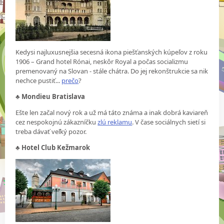
Kedysi najluxusnejšia secesná ikona piešťanských kúpeľov z roku
1906 – Grand hotel Rónai, neskôr Royal a počas socializmu
premenovaný na Slovan - stále chátra. Do jej rekonštrukcie sa nik
nechce pustiť...
prečo
?
♣
Mondieu Bratislava
Ešte len začal nový rok a už má táto známa a inak dobrá kaviareň
cez nespokojnú zákazníčku
zlú reklamu
. V čase sociálnych sietí si
treba dávať veľký pozor.
♣
Hotel Club Kežmarok