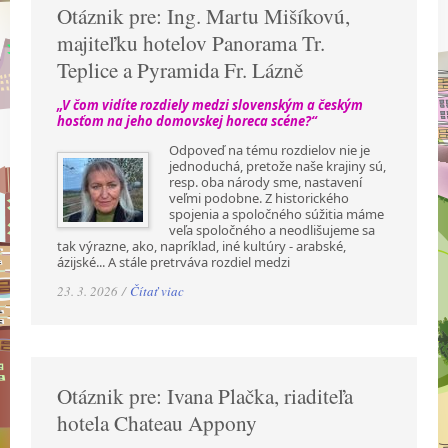
Otáznik pre: Ing. Martu Mišíkovú,
majiteľku hotelov Panorama Tr.
Teplice a Pyramida Fr. Lázně
„V čom vidíte rozdiely medzi slovenským a českým
hosťom na jeho domovskej horeca scéne?“
Odpoveď na tému rozdielov nie je
jednoduchá, pretože naše krajiny sú,
resp. oba národy sme, nastavení
veľmi podobne. Z historického
spojenia a spoločného súžitia máme
veľa spoločného a neodlišujeme sa
tak výrazne, ako, napríklad, iné kultúry - arabské,
ázijské... A stále pretrváva rozdiel medzi
23. 3. 2026 /
Čítať viac
Otáznik pre: Ivana Plačka, riaditeľa
hotela Chateau Appony