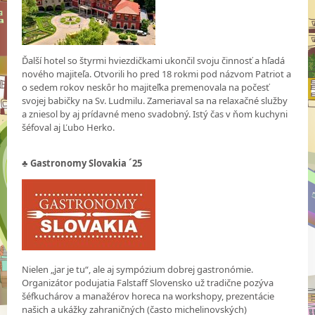
Ďalší hotel so štyrmi hviezdičkami ukončil svoju činnosť a hľadá
nového majiteľa. Otvorili ho pred 18 rokmi pod názvom Patriot a
o sedem rokov neskôr ho majiteľka premenovala na počesť
svojej babičky na Sv. Ludmilu. Zameriaval sa na relaxačné služby
a zniesol by aj prídavné meno svadobný. Istý čas v ňom kuchyni
šéfoval aj Ľubo Herko.
♣
Gastronomy Slovakia ´25
Nielen „jar je tu“, ale aj sympózium dobrej gastronómie.
Organizátor podujatia Falstaff Slovensko už tradične pozýva
šéfkuchárov a manažérov horeca na workshopy, prezentácie
našich a ukážky zahraničných (často michelinovských)