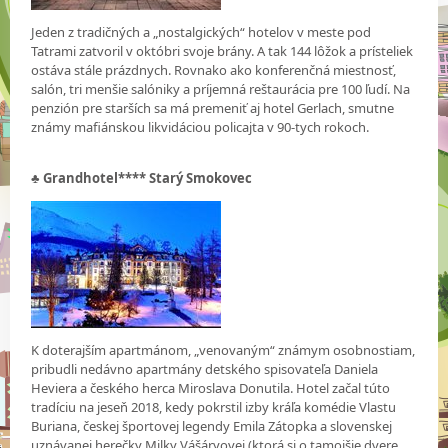
Jeden z tradičných a „nostalgických“ hotelov v meste pod
Tatrami zatvoril v októbri svoje brány. A tak 144 lôžok a prísteliek
ostáva stále prázdnych. Rovnako ako konferenčná miestnosť,
salón, tri menšie salóniky a príjemná reštaurácia pre 100 ľudí. Na
penzión pre starších sa má premeniť aj hotel Gerlach, smutne
známy mafiánskou likvidáciou policajta v 90-tych rokoch.
♣
Grandhotel**** Starý Smokovec
K doterajším apartmánom, „venovaným“ známym osobnostiam,
pribudli nedávno apartmány detského spisovateľa Daniela
Heviera a českého herca Miroslava Donutila. Hotel začal túto
tradíciu na jeseň 2018, kedy pokrstil izby kráľa komédie Vlastu
Buriana, českej športovej legendy Emila Zátopka a slovenskej
uznávanej herečky Milky Vášáryovej (ktorá si o tamojšie dvere