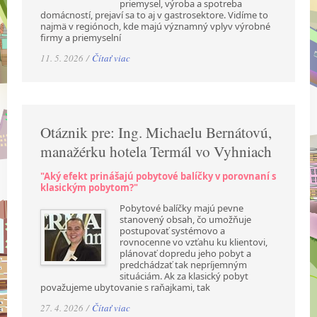
priemysel, výroba a spotreba
domácností, prejaví sa to aj v gastrosektore. Vidíme to
najmä v regiónoch, kde majú významný vplyv výrobné
firmy a priemyselní
11. 5. 2026 /
Čítať viac
Otáznik pre: Ing. Michaelu Bernátovú,
manažérku hotela Termál vo Vyhniach
"Aký efekt prinášajú pobytové balíčky v porovnaní s
klasickým pobytom?"
Pobytové balíčky majú pevne
stanovený obsah, čo umožňuje
postupovať systémovo a
rovnocenne vo vzťahu ku klientovi,
plánovať dopredu jeho pobyt a
predchádzať tak nepríjemným
situáciám. Ak za klasický pobyt
považujeme ubytovanie s raňajkami, tak
27. 4. 2026 /
Čítať viac