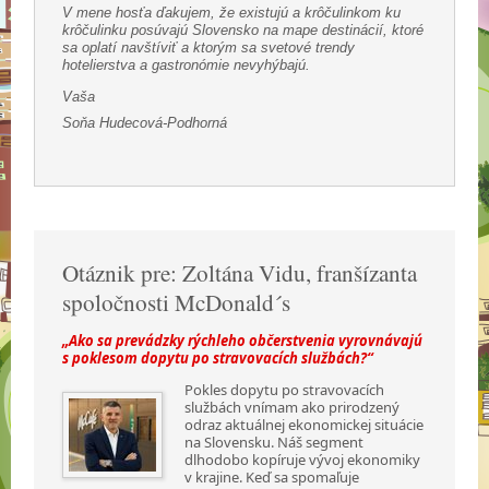
V mene hosťa ďakujem, že existujú a krôčulinkom ku
krôčulinku posúvajú Slovensko na mape destinácií, ktoré
sa oplatí navštíviť a ktorým sa svetové trendy
hotelierstva a gastronómie nevyhýbajú.
Vaša
Soňa Hudecová-Podhorná
Otáznik pre: Zoltána Vidu, franšízanta
spoločnosti McDonald´s
„Ako sa prevádzky rýchleho občerstvenia vyrovnávajú
s poklesom dopytu po stravovacích službách?“
Pokles dopytu po stravovacích
službách vnímam ako prirodzený
odraz aktuálnej ekonomickej situácie
na Slovensku. Náš segment
dlhodobo kopíruje vývoj ekonomiky
v krajine. Keď sa spomaľuje