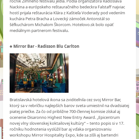
ročník Zimného festivalu jedla. Podľa organizátora Radoslava
Nackina a európskeho reštauračného bedeckra Falstaff najviac
hostí prijala reštaurácia Klára z Kaštieľa Voderady pod vedením
kuchára Petra Bracha a Lovecký zámoček Antonstál so
šéfkuchárom Michalom Škorcom. Hotelovo.sk bolo opäť
mediálnym partnerom festivalu.
♣ Mirror Bar - Radisson Blu Carlton
Bratislavská hotelová ikona sa zviditeľnila cez svoj Mirror Bar,
ktorý sa v rebríčku najlepších barov sveta umiestnil na dvadsiatej
piatej priečke. Za čo od približne 700-člennej komisie získal aj
ocenenie Disaronno Highest New Entry Award. „Epicentrum
novej vlny slovenskej koktailovej kultúry“ – tento popis si v 17.
ročníku hodnotenia vyslúžil bar aj vďaka organizovaniu
workshopu Mirror Hospitality Expo, kde sa zišli aj bartendri