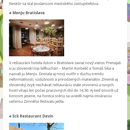
Neskôr sa stal poslancom mestského zastupiteľstva.
♣
MenJu Bratislava
V reštaurácii hotela Aston v Bratislave zavial nový vietor. Prenajali
si ju slovenskí top šéfkuchári – Martin Korbelič a Tomáš Sika a
nazvali ju MenJu. Dostala aj nový outfit v duchu trendu
neformálnosti, vzdušnosti a prirodzených materiálov. Zmenili aj
slovenský zvyk nechávať reštauráciu stále otvorenú a svojich
hostí vítajú len počas pracovných dní do 14.30. Aj keď otvorili už
koncom jesene, na horeca scénu sa uviedli najmä otváracou
večerou Zimného festivalu jedla.
♣
Eck Restaurant Devín