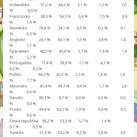
Holandsko 51,2 % 44,2 % 2,1 % 1,2 % 1,0
% 0,3 %
Francúzsko 38,3 % 54,5 % 3,4 % 1,5 % 0,9
% 1,4 %
Nemecko 74,8 % 24,1 % 0,5 % 0,2 % 0,1
% 0,3 %
Anglicko 24,1 % 64,1 % 5,5 % 3,8 % 1,4
% 1,1 %
Španielsko 46,5 % 45,6 % 2,7 % 1,6 % 1,4
% 2,2 %
Portugalsko 17,4 % 58,9 % 7,1 % 4,2 %
4,2 % 8,2 %
Poľsko 44,3 % 42,2 % 2,3 % 1,6 % 1,9
% 7,7 %
Slovinsko 41,4 % 49,7 % 4,6 % 1,7 % 2,6
% 0,0 %
Dánsko 90,3 % 9,7 % 0,0 % 0,0 % 0,0
% 0,0 %
Finsko 34,4 % 63,1 % 1,0 % 0,6 % 0,3
% 0,6 %
Česká republika 38,2 % 53,5 % 5,7 % 1,4 %
0,7 % 0,5 %
Turecko 51,5 % 33,2 % 8,2 % 2,8 % 3,9