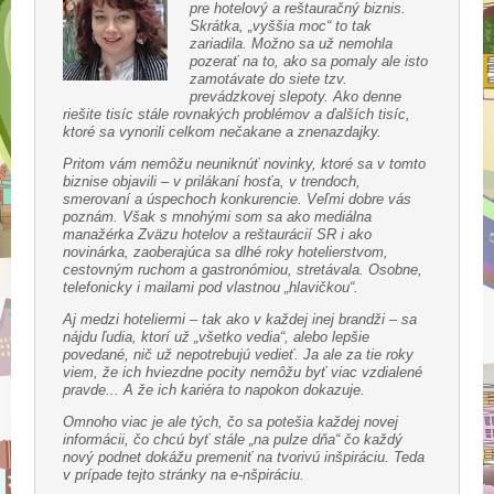
pre hotelový a reštauračný biznis.
Skrátka, „vyššia moc“ to tak
zariadila. Možno sa už nemohla
pozerať na to, ako sa pomaly ale isto
zamotávate do siete tzv.
prevádzkovej slepoty. Ako denne
riešite tisíc stále rovnakých problémov a ďalších tisíc,
ktoré sa vynorili celkom nečakane a znenazdajky.
Pritom vám nemôžu neuniknúť novinky, ktoré sa v tomto
biznise objavili – v prilákaní hosťa, v trendoch,
smerovaní a úspechoch konkurencie. Veľmi dobre vás
poznám. Však s mnohými som sa ako mediálna
manažérka Zväzu hotelov a reštaurácií SR i ako
novinárka, zaoberajúca sa dlhé roky hotelierstvom,
cestovným ruchom a gastronómiou, stretávala. Osobne,
telefonicky i mailami pod vlastnou „hlavičkou“.
Aj medzi hoteliermi – tak ako v každej inej brandži – sa
nájdu ľudia, ktorí už „všetko vedia“, alebo lepšie
povedané, nič už nepotrebujú vedieť. Ja ale za tie roky
viem, že ich hviezdne pocity nemôžu byť viac vzdialené
pravde... A že ich kariéra to napokon dokazuje.
Omnoho viac je ale tých, čo sa potešia každej novej
informácii, čo chcú byť stále „na pulze dňa“ čo každý
nový podnet dokážu premeniť na tvorivú inšpiráciu. Teda
v prípade tejto stránky na e-nšpiráciu.