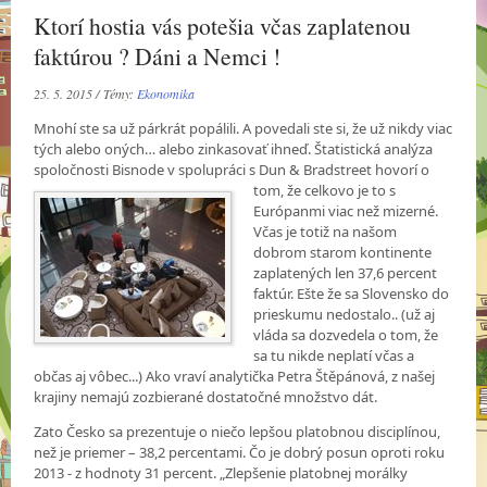
Ktorí hostia vás potešia včas zaplatenou
faktúrou ? Dáni a Nemci !
25. 5. 2015 / Témy:
Ekonomika
Mnohí ste sa už párkrát popálili. A povedali ste si, že už nikdy viac
tých alebo oných… alebo zinkasovať ihneď. Štatistická analýza
spoločnosti Bisnode v spolupráci s Dun & Bradstreet
hovorí o
tom, že celkovo je to s
Európanmi viac než mizerné.
Včas je totiž na našom
dobrom starom kontinente
zaplatených len 37,6 percent
faktúr. Ešte že sa Slovensko do
prieskumu nedostalo.. (už aj
vláda sa dozvedela o tom, že
sa tu nikde neplatí včas a
občas aj vôbec...) Ako vraví analytička Petra Štěpánová, z našej
krajiny nemajú zozbierané dostatočné množstvo dát.
Zato Česko sa prezentuje o niečo lepšou platobnou disciplínou,
než je priemer – 38,2 percentami. Čo je dobrý posun oproti roku
2013 - z hodnoty 31 percent. „Zlepšenie platobnej morálky