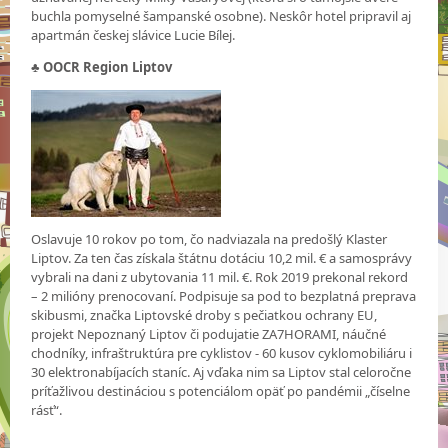
buchla pomyselné šampanské osobne). Neskôr hotel pripravil aj
apartmán českej slávice Lucie Bílej.
♣ OOCR Region Liptov
Oslavuje 10 rokov po tom, čo nadviazala na predošlý Klaster
Liptov. Za ten čas získala štátnu dotáciu 10,2 mil. € a samosprávy
vybrali na dani z ubytovania 11 mil. €. Rok 2019 prekonal rekord
– 2 milióny prenocovaní. Podpisuje sa pod to bezplatná preprava
skibusmi, značka Liptovské droby s pečiatkou ochrany EU,
projekt Nepoznaný Liptov či podujatie ZA7HORAMI, náučné
chodníky, infraštruktúra pre cyklistov - 60 kusov cyklomobiliáru i
30 elektronabíjacích staníc. Aj vďaka nim sa Liptov stal celoročne
príťažlivou destináciou s potenciálom opäť po pandémii „číselne
rásť“.