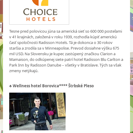
Tesne pred polovicou júna sa americká sieť so 600 000 posteľami
v 41 krajinách, založená v roku 1939, rozhodla kúpiť americkú
časť spoločnosti Radisson Hotels. Tá je dokonca o 30 rokov
staršia a zrodila sa v Minneapolise. Prevod dosiahne výšku 675
mil USD. Na Slovensku je kupec zastúpený značkou Clarion a
Mamaison, do odkúpenej siete patrí hotel Radisson Blu Carlton a
Park Inn by Radisson Danube – všetky v Bratislave. Tých sa však
zmeny netýkajú.
♣ Wellness hotel Borovica**** Štrbské Pleso