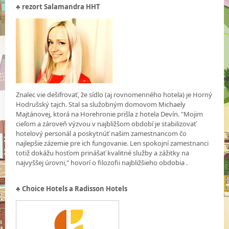
♣
rezort Salamandra HHT
Znalec vie dešifrovať, že sídlo (aj rovnomenného hotela) je Horný
Hodrušský tajch. Stal sa služobným domovom Michaely
Majtánovej, ktorá na Horehronie prišla z hotela Devín. "Mojim
cieľom a zároveň výzvou v najbližšom období je stabilizovať
hotelový personál a poskytnúť našim zamestnancom čo
najlepšie zázemie pre ich fungovanie. Len spokojní zamestnanci
totiž dokážu hosťom prinášať kvalitné služby a zážitky na
najvyššej úrovni," hovorí o filozofii najbližšieho obdobia .
♣
Choice Hotels a Radisson Hotels