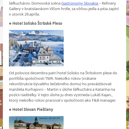
šéfkuchárov. Domovská scéna
Gastronomy Slovakia
– Refinery
Gallery v bratislavskom Vlčom hrdle, sa vôňou jedla a pitia zaplní
v utorok 29.apríla.
♣ Hotel Solisko Štrbské Pleso
Od polovice decembra patrí hotel Solisko na Štrbskom plese do
portfóĺia spoločnosti TMR. Niekoľko rokov (vrátane
rekonštrukcie bývalého liečebného domu) ho prevádzkovali
manželia Kurhajovci – Martin v úlohe šéfkuchára a Katarína na
pozícii riaditeľky. V tejto úlohe ju dnes vystrieda Lukáš Kajan.,
ktorý niekoľko rokov pracoval v spoločnosti ako F&B manager.
♣
Hotel Slovan Piešťany