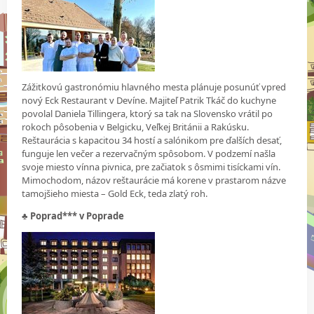
Zážitkovú gastronómiu hlavného mesta plánuje posunúť vpred
nový Eck Restaurant v Devíne. Majiteľ Patrik Tkáč do kuchyne
povolal Daniela Tillingera, ktorý sa tak na Slovensko vrátil po
rokoch pôsobenia v Belgicku, Veľkej Británii a Rakúsku.
Reštaurácia s kapacitou 34 hostí a salónikom pre ďalších desať,
funguje len večer a rezervačným spôsobom. V podzemí našla
svoje miesto vínna pivnica, pre začiatok s ôsmimi tisíckami vín.
Mimochodom, názov reštaurácie má korene v prastarom názve
tamojšieho miesta – Gold Eck, teda zlatý roh.
♣
Poprad*** v Poprade