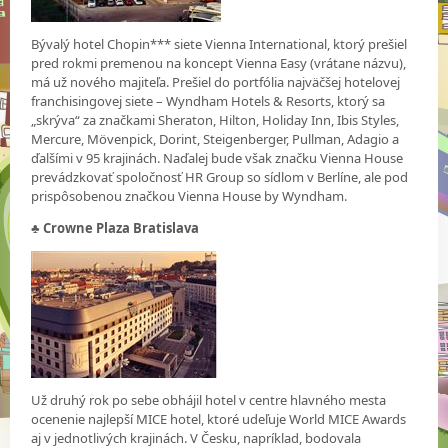
Bývalý hotel Chopin*** siete Vienna International, ktorý prešiel
pred rokmi premenou na koncept Vienna Easy (vrátane názvu),
má už nového majiteľa. Prešiel do portfólia najväčšej hotelovej
franchisingovej siete – Wyndham Hotels & Resorts, ktorý sa
„skrýva“ za značkami Sheraton, Hilton, Holiday Inn, Ibis Styles,
Mercure, Mövenpick, Dorint, Steigenberger, Pullman, Adagio a
ďalšími v 95 krajinách. Naďalej bude však značku Vienna House
prevádzkovať spoločnosť HR Group so sídlom v Berlíne, ale pod
prispôsobenou značkou Vienna House by Wyndham.
♣ Crowne Plaza Bratislava
Už druhý rok po sebe obhájil hotel v centre hlavného mesta
ocenenie najlepší MICE hotel, ktoré udeľuje World MICE Awards
aj v jednotlivých krajinách. V Česku, napríklad, bodovala