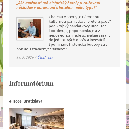
„Aké možnosti má historický hotel pri znižovaní
nákladov v porovnaní s hotelom iného typu?“
Chateau Appony je národnou
kultúrnou pamiatkou, preto „spadá“
pod krajský pamiatkový úrad. Ten
koordinuje, pripomienkuje a v
neposlednom rade schvaľuje zásahy
do jednotlivých opráv a investícií.
Spomínané historické budovy sú z
pohľadu stavebných zásahov
18. 3. 2026 /
Čítať viac
Informatórium
♣ Hotel Bratislava