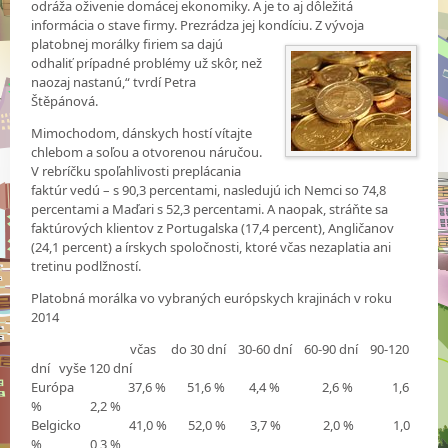
odráža oživenie domácej ekonomiky. A je to aj dôležitá
informácia o stave firmy. Prezrádza jej kondíciu. Z vývoja
platobnej morálky firiem sa
dajú
odhaliť prípadné problémy už skôr, než
naozaj nastanú,“ tvrdí Petra
Štěpánová.
Mimochodom, dánskych hostí vítajte
chlebom a soľou a otvorenou náručou.
V rebríčku spoľahlivosti preplácania
faktúr vedú – s 90,3 percentami, nasledujú ich Nemci so 74,8
percentami a Maďari s 52,3 percentami. A naopak, stráňte sa
faktúrových klientov z Portugalska (17,4 percent), Angličanov
(24,1 percent) a írskych spoločnosti, ktoré včas nezaplatia ani
tretinu podlžností.
Platobná morálka vo vybraných európskych krajinách v roku
2014
včas do 30 dní 30-60 dní 60-90 dní 90-120
dní vyše 120 dní
Európa 37,6 % 51,6 % 4,4 % 2,6 % 1,6
% 2,2 %
Belgicko 41,0 % 52,0 % 3,7 % 2,0 % 1,0
% 0,3 %