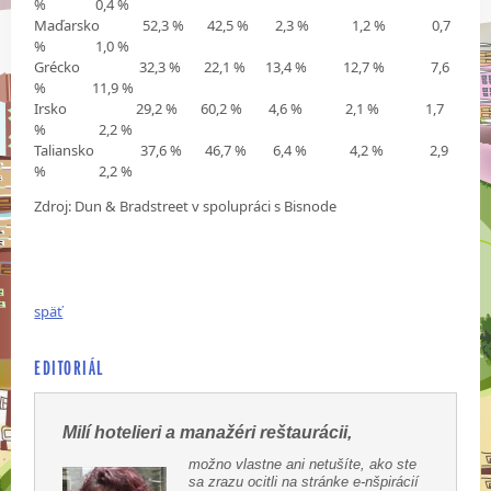
% 0,4 %
Maďarsko 52,3 % 42,5 % 2,3 % 1,2 % 0,7
% 1,0 %
Grécko 32,3 % 22,1 % 13,4 % 12,7 % 7,6
% 11,9 %
Irsko 29,2 % 60,2 % 4,6 % 2,1 % 1,7
% 2,2 %
Taliansko 37,6 % 46,7 % 6,4 % 4,2 % 2,9
% 2,2 %
Zdroj: Dun & Bradstreet v spolupráci s Bisnode
späť
EDITORIÁL
Milí hotelieri a manažéri reštaurácii,
možno vlastne ani netušíte, ako ste
sa zrazu ocitli na stránke e-nšpirácií