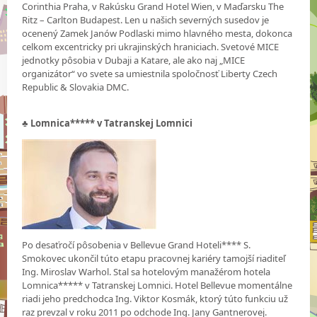
Corinthia Praha, v Rakúsku Grand Hotel Wien, v Maďarsku The
Ritz – Carlton Budapest. Len u našich severných susedov je
ocenený Zamek Janów Podlaski mimo hlavného mesta, dokonca
celkom excentricky pri ukrajinských hraniciach. Svetové MICE
jednotky pôsobia v Dubaji a Katare, ale ako naj „MICE
organizátor“ vo svete sa umiestnila spoločnosť Liberty Czech
Republic & Slovakia DMC.
♣
Lomnica***** v Tatranskej Lomnici
Po desaťročí pôsobenia v Bellevue Grand Hoteli**** S.
Smokovec ukončil túto etapu pracovnej kariéry tamojší riaditeľ
Ing. Miroslav Warhol. Stal sa hotelovým manažérom hotela
Lomnica***** v Tatranskej Lomnici. Hotel Bellevue momentálne
riadi jeho predchodca Ing. Viktor Kosmák, ktorý túto funkciu už
raz prevzal v roku 2011 po odchode Ing. Jany Gantnerovej.