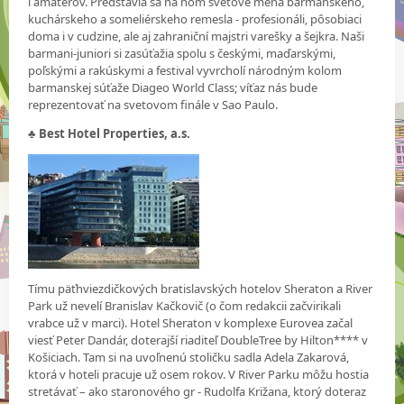
i amatérov. Predstavia sa na ňom svetové mená barmanského,
kuchárskeho a someliérskeho remesla - profesionáli, pôsobiaci
doma i v cudzine, ale aj zahraniční majstri varešky a šejkra. Naši
barmani-juniori si zasúťažia spolu s českými, maďarskými,
poľskými a rakúskymi a festival vyvrcholí národným kolom
barmanskej súťaže Diageo World Class; víťaz nás bude
reprezentovať na svetovom finále v Sao Paulo.
♣
Best Hotel Properties, a.s.
Tímu päťhviezdičkových bratislavských hotelov Sheraton a River
Park už nevelí Branislav Kačkovič (o čom redakcii začvirikali
vrabce už v marci). Hotel Sheraton v komplexe Eurovea začal
viesť Peter Dandár, doterajší riaditeľ DoubleTree by Hilton**** v
Košiciach. Tam si na uvoľnenú stoličku sadla Adela Zakarová,
ktorá v hoteli pracuje už osem rokov. V River Parku môžu hostia
stretávať – ako staronového gr - Rudolfa Križana, ktorý doteraz