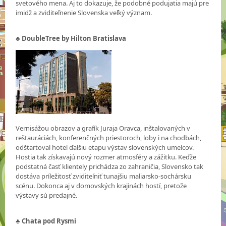
svetového mena. Aj to dokazuje, že podobné podujatia majú pre
imidž a zviditeľnenie Slovenska veľký význam.
♣ DoubleTree by Hilton Bratislava
Vernisážou obrazov a grafík Juraja Oravca, inštalovaných v
reštauráciách, konferenčných priestoroch, loby i na chodbách,
odštartoval hotel ďalšiu etapu výstav slovenských umelcov.
Hostia tak získavajú nový rozmer atmosféry a zážitku. Keďže
podstatná časť klientely prichádza zo zahraničia, Slovensko tak
dostáva príležitosť zviditeľniť tunajšiu maliarsko-sochársku
scénu. Dokonca aj v domovských krajinách hostí, pretože
výstavy sú predajné.
♣ Chata pod Rysmi