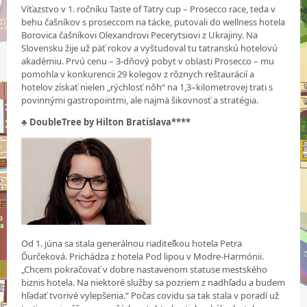
Víťazstvo v 1. ročníku Taste of Tatry cup – Prosecco race, teda v
behu čašníkov s proseccom na tácke, putovali do wellness hotela
Borovica čašníkovi Olexandrovi Pecerytsiovi z Ukrajiny. Na
Slovensku žije už päť rokov a vyštudoval tu tatranskú hotelovú
akadémiu. Prvú cenu – 3-dňový pobyt v oblasti Prosecco – mu
pomohla v konkurencii 29 kolegov z rôznych reštaurácií a
hotelov získať nielen „rýchlosť nôh“ na 1,3–kilometrovej trati s
povinnými gastropointmi, ale najmä šikovnosť a stratégia.
♣ DoubleTree by Hilton Bratislava****
Od 1. júna sa stala generálnou riaditeľkou hotela Petra
Ďurčeková. Prichádza z hotela Pod lipou v Modre-Harmónii.
„Chcem pokračovať v dobre nastavenom statuse mestského
biznis hotela. Na niektoré služby sa pozriem z nadhľadu a budem
hľadať tvorivé vylepšenia.“ Počas covidu sa tak stala v poradí už