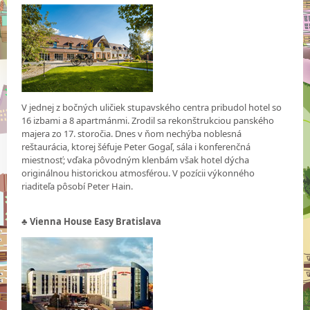
V jednej z bočných uličiek stupavského centra pribudol hotel so
16 izbami a 8 apartmánmi. Zrodil sa rekonštrukciou panského
majera zo 17. storočia. Dnes v ňom nechýba noblesná
reštaurácia, ktorej šéfuje Peter Gogaľ, sála i konferenčná
miestnosť; vďaka pôvodným klenbám však hotel dýcha
originálnou historickou atmosférou. V pozícii výkonného
riaditeľa pôsobí Peter Hain.
♣ Vienna House Easy Bratislava