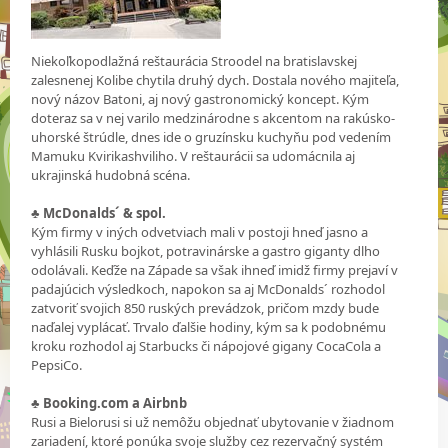
Niekoľkopodlažná reštaurácia Stroodel na bratislavskej
zalesnenej Kolibe chytila druhý dych. Dostala nového majiteľa,
nový názov Batoni, aj nový gastronomický koncept. Kým
doteraz sa v nej varilo medzinárodne s akcentom na rakúsko-
uhorské štrúdle, dnes ide o gruzínsku kuchyňu pod vedením
Mamuku Kvirikashviliho. V reštaurácii sa udomácnila aj
ukrajinská hudobná scéna.
♣
McDonalds´ & spol.
Kým firmy v iných odvetviach mali v postoji hneď jasno a
vyhlásili Rusku bojkot, potravinárske a gastro giganty dlho
odolávali. Keďže na Západe sa však ihneď imidž firmy prejaví v
padajúcich výsledkoch, napokon sa aj McDonalds´ rozhodol
zatvoriť svojich 850 ruských prevádzok, pričom mzdy bude
naďalej vyplácať. Trvalo ďalšie hodiny, kým sa k podobnému
kroku rozhodol aj Starbucks či nápojové gigany CocaCola a
PepsiCo.
♣
Booking.com a Airbnb
Rusi a Bielorusi si už nemôžu objednať ubytovanie v žiadnom
zariadení, ktoré ponúka svoje služby cez rezervačný systém