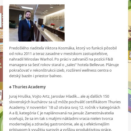
Predošlého riaditeľa Viktora Kosmáka, ktorý vo funkcii pôsobil
od roku 2011 a teraz zasadne v mestskom zastupiteľstve,
nahradil Miroslav Warhol. Po práci v zahraničí na pozícii F&B
managera sa šesť rokov staral o „sales“ hotela Bellevue. Plánuje
pokračovať v rekonštrukcii izieb, rozšírení wellness centra o
detský bazén i priestor balneo.
♣
Thuries Academy
Juraj Hruška, Vojto Artz, Jaroslav Hladík... ale aj ďalších 150
slovenských kuchárov sa už môže pochváliť certifikátom Thuries
Academy. V novembri ´18 už otvára svoj 12. ročník v kategóriách
A a B, kategória C je naplánovaná na január. Zamestnávatelia
oceňujú, že sa im tak s malými nákladmi vracia nielen tvorca
modernejšej a zdravšej gastronómie, ale aj s efektívnejším
prístupom k využitiu surovín a vyššou produktivitou práce.