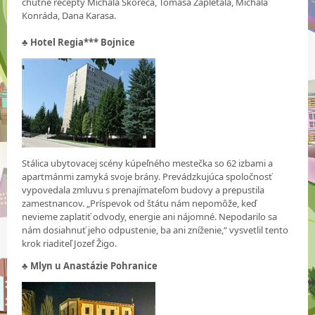
chutné recepty Michala Škoreca, Tomáša Zapletala, Michala
Konráda, Dana Karasa.
♣
Hotel Regia*** Bojnice
Stálica ubytovacej scény kúpeľného mestečka so 62 izbami a
apartmánmi zamyká svoje brány. Prevádzkujúca spoločnosť
vypovedala zmluvu s prenajímateľom budovy a prepustila
zamestnancov. „Príspevok od štátu nám nepomôže, keď
nevieme zaplatiť odvody, energie ani nájomné. Nepodarilo sa
nám dosiahnuť jeho odpustenie, ba ani zníženie,“ vysvetlil tento
krok riaditeľ Jozef Žigo.
♣
Mlyn u Anastázie Pohranice