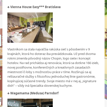
♣
Vienna House Easy*** Bratislava
Vlastníkom sa stala najväčšia rakúska sieť s pôsobením v 9
krajinách, ktorá ho doteraz iba prevádzkovala. Už pred dvoma
rokmi zmenila pôvodný názov Chopin, logo siete i koncept
hotelov. Na rad prichádza aj renovácia, ktorá sa dotkne 166 izieb,
novej posilňovne, konferenčných a kreatívnych zasadacích
miestností či loby s možnosťou práce v tíme. Rozširujú sa aj
reštauračné služby s filozofiou jednoduchej línie gastronómie,
kopírujúcej súčasné trendy. Svoje miesto má v nej aj „signature
dish” – vždy iná špecialita slovenskej kuchyne.
♣
Wagamama (Medusa) Parndorf