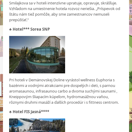
Smilajkova sa v hoteli intenzívne upratuje, opravuje, skrášľuje.
Vzhľadom na umiestnenie hotela rozvoz neriešia. „Príspevok od
štátu nám tiež pomôže, aby sme zamestnancov nemuseli
prepúšťať.“
♣
Hotel*** Sorea SNP
Pri hoteli v Demänovskej Doline vyrástol wellness Euphoria s
bazénmi a vodnými atrakciami pre dospelých i deti, s parnou
aromasaunou, infrasaunou carbo a dvoma suchými saunami ,
Kneippovým šliapacím kúpeľom, hydromasážnou vaňou,
rôznymi druhmi masáží a ďalších procedúr i s fittness centrom.
♣
Hotel FIS Jasná****