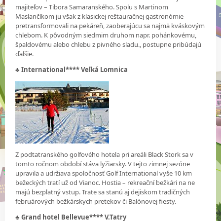
majiteľov – Tibora Samaranského. Spolu s Martinom
Maslančíkom ju však z klasickej reštauračnej gastronómie
pretransformovali na pekáreň, zaoberajúcu sa najmä kváskovým
chlebom. K pôvodným siedmim druhom napr. pohánkovému,
špaldovému alebo chlebu z pivného sladu., postupne pribúdajú
ďalšie.
♣
International**** Veľká Lomnica
Z podtatranského golfového hotela pri areáli Black Stork sa v
tomto ročnom období stáva lyžiarsky. V tejto zimnej sezóne
upravila a udržiava spoločnosť Golf International vyše 10 km
bežeckých tratí už od Vianoc. Hostia – rekreační bežkári na ne
majú bezplatný vstup. Trate sa stanú aj dejiskom tradičných
februárových bežkárskych pretekov či Balónovej fiesty.
♣
Grand hotel Bellevue**** V.Tatry