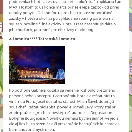
podmienkach hotela testovať „smart spoločníka“ a aplikáciu I am
MAX. Hosťom to už konca marca prinesie lepší zážitok od prvej
minúty pobytu. Od komfortu pre-check in, cez odporúčané
zážitky v hoteli a okolí až po vyhľadanie sparing partnera na
squash, bowling či iné aktivity. Hotelu zase naservíruje dáta o
jeho hosťoch, potrebné pre efektívny marketing.
♣
Lomnica**** Tatranská Lomnica
Po odchode Gabriela Kocáka sa vedenie rozhodlo pre zmenu
personálneho konceptu. Gastronómiu hotela a reštauráciu s
vinárňou Franz Josef dostal na starosti Milan Šavel, doterajší
sous chef. Reštauráciu Sissi povedie Tomáš Levý, ktorý stál pri
zrode pražskej „michelinovskej“ reštaurácie La Degustation
Bohęme Bourgeoise. Novinkou nemajú byť len jednotlivé jedlá,
ale aj flexibilita rezervácie či prezentácie hosťujúcich kuchárov a
barmanov známych mien.