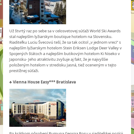
Už štvrtý raz po sebe sa v celosvetovej súťaži World Ski Awards
stal najlepším lyžiarskym boutique hotelom na Slovensku.
Riaditeľku Luciu Švecovú teší, že sa tak ocitol „v jednom vreci“ s
najlepším lyžiarskym hotelom Stein Eriksen Lodge Deer Valley v
Spojených štátoch a najlepším butikovým hotelom Ki Niseko v
Japonsku- Jeho atraktivitu zvyšuje aj fakt, že je najvyššie
položeným hotelom v stredisku Jasná, tiež oceneným v tejto
prestížnej súťaži.
♣
Vienna House Easy*** Bratislava
Po krátkom pôsobení Rumuna Georga Rosu v riaditeľskej pozícii