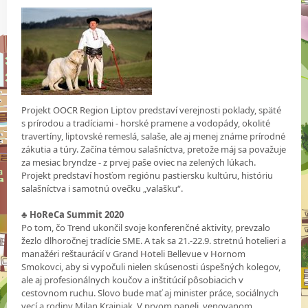
Projekt OOCR Region Liptov predstaví verejnosti poklady, späté
s prírodou a tradíciami - horské pramene a vodopády, okolité
travertíny, liptovské remeslá, salaše, ale aj menej známe prírodné
zákutia a túry. Začína témou salašníctva, pretože máj sa považuje
za mesiac bryndze - z prvej paše oviec na zelených lúkach.
Projekt predstaví hosťom regiónu pastiersku kultúru, históriu
salašníctva i samotnú ovečku „valašku“.
♣
HoReCa Summit 2020
Po tom, čo Trend ukončil svoje konferenčné aktivity, prevzalo
žezlo dlhoročnej tradície SME. A tak sa 21.-22.9. stretnú hotelieri a
manažéri reštaurácií v Grand Hoteli Bellevue v Hornom
Smokovci, aby si vypočuli nielen skúsenosti úspešných kolegov,
ale aj profesionálnych koučov a inštitúcií pôsobiacich v
cestovnom ruchu. Slovo bude mať aj minister práce, sociálnych
vecí a rodiny Milan Krajniak. V prvom paneli, venovanom