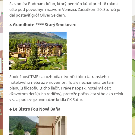
Slavomíra Podmanického, ktorý penzión kúpil pred 18 rokmi
ešte pod pôvodným názvom Venezia. Začiatkom 20. Storoči ju
dal postaviť gróf Oliver Seldern.
♣
Grandhotel**** Starý Smokovec
Spoločnosť TMR sa rozhodla otvoriť stálicu tatranského
hotelového neba až v novembri. To ale neznamená, že tam
plánujú filozofiu „ticho lieči“. Práve naopak, hotel má ožiť
džavotom detí (a ich rodičov), pretože počas leta si ho ako celok
vzala pod svoje animačné krídla CK Satur.
♣
Le Bistro Fou Nová Baňa