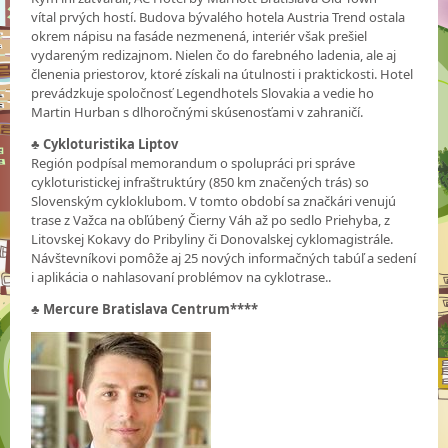
vítal prvých hostí. Budova bývalého hotela Austria Trend ostala
okrem nápisu na fasáde nezmenená, interiér však prešiel
vydareným redizajnom. Nielen čo do farebného ladenia, ale aj
členenia priestorov, ktoré získali na útulnosti i praktickosti. Hotel
prevádzkuje spoločnosť Legendhotels Slovakia a vedie ho
Martin Hurban s dlhoročnými skúsenosťami v zahraničí.
♣
Cykloturistika Liptov
Región podpísal memorandum o spolupráci pri správe
cykloturistickej infraštruktúry (850 km značených trás) so
Slovenským cykloklubom. V tomto období sa značkári venujú
trase z Važca na obľúbený Čierny Váh až po sedlo Priehyba, z
Litovskej Kokavy do Pribyliny či Donovalskej cyklomagistrále.
Návštevníkovi pomôže aj 25 nových informačných tabúľ a sedení
i aplikácia o nahlasovaní problémov na cyklotrase..
♣
Mercure Bratislava Centrum****