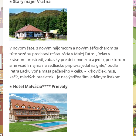
♣
Starý majer Vrátna
V novom šate, s novým nájomcom a novým šéfkuchárom sa
túto sezónu predstaví reštaurácia v Malej Fatre. „Relax v
krásnom prostredí, zábavky pre deti, minizoo a jedlo, pri ktorom
sme vsadili najmä na sedliacku príprava jedál na grile,“ podľa
Petra Lacku vôňa mäsa pečeného v celku – krkovičiek, husí,
kačíc, mladých prasiatok... je najvýstižnejším jedálnym lístkom.
♣
Hotel Malvázia**** Prievaly