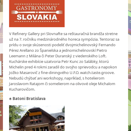
V Refinery Gallery pri Slovnafte sa reštauračná brandža stretne
už na 7. ročníku medzinárodného horeca sympózia. Tentoraz sa
prídu o svoje skúsenosti podeliť dvojmichelinovský Fernando
Pérez Arellano zo Španielska a jednomichelinovskí Pietro
Leemann z Milána či Peter Duranský z viedenského Loft.
Kuchárske exhibície uzatvoria Petr Kunc zo Salábky, ktorú
Michelin pred 4 rokmi zaradil do svojho sprievodcu a napokon
Jožko Masarovič z fine-diningvého U.F.O. watch.taste.groove.
Nebudú chýbať ani workshopy, napríklad, s hotelierom
Jaroslavom Ratajom či somelierom na olivové oleje Michalom
Kucharovičom.
♣
Batoni Bratislava