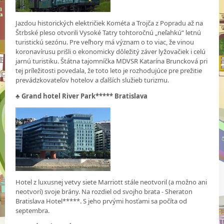
Jazdou historických električiek Kométa a Trojča z Popradu až na
Štrbské pleso otvorili Vysoké Tatry tohtoročnú „neľahkú“ letnú
turistickú sezónu. Pre veľhory má význam o to viac, že vinou
koronavírusu prišli o ekonomicky dôležitý záver lyžovačiek i celú
jarnú turistiku. Štátna tajomníčka MDVSR Katarína Bruncková pri
tej príležitosti povedala, že toto leto je rozhodujúce pre prežitie
prevádzkovateľov hotelov a ďalších služieb turizmu.
♣
Grand hotel River Park***** Bratislava
Hotel z luxusnej vetvy siete Marriott stále neotvoril (a možno ani
neotvorí) svoje brány. Na rozdiel od svojho brata - Sheraton
Bratislava Hotel*****. S jeho prvými hosťami sa počíta od
septembra.