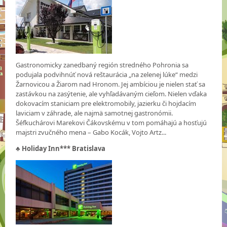
Gastronomicky zanedbaný región stredného Pohronia sa
podujala podvihnúť nová reštaurácia „na zelenej lúke“ medzi
Žarnovicou a Žiarom nad Hronom. Jej ambíciou je nielen stať sa
zastávkou na zasýtenie, ale vyhľadávaným cieľom. Nielen vďaka
dokovacím staniciam pre elektromobily, jazierku či hojdacím
laviciam v záhrade, ale najmä samotnej gastronómii.
Šéfkuchárovi Marekovi Čákovskému v tom pomáhajú a hosťujú
majstri zvučného mena – Gabo Kocák, Vojto Artz...
♣
Holiday Inn*** Bratislava