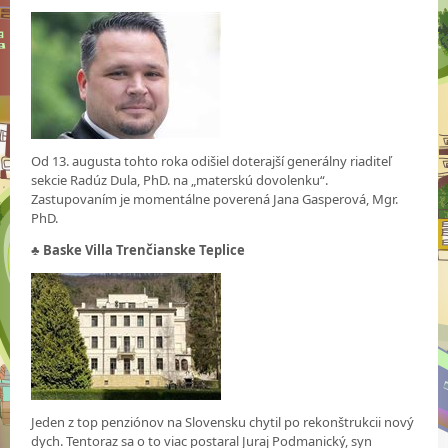
Od 13. augusta tohto roka odišiel doterajší generálny riaditeľ
sekcie Radúz Dula, PhD. na „materskú dovolenku“.
Zastupovaním je momentálne poverená Jana Gasperová, Mgr.
PhD.
♣
Baske Villa Trenčianske Teplice
Jeden z top penziónov na Slovensku chytil po rekonštrukcii nový
dych. Tentoraz sa o to viac postaral Juraj Podmanický, syn