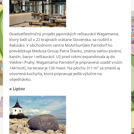
Dvadsaťšesťročný projekt japonských reštaurácií Wagamama,
ktorý beží už v 22 krajinách vrátane Slovenska, sa rozšíril o
Rakúsko. V obchodnom centre McArthurGlen Parndorf ho
prevádzkuje Medusa Group Petra Štecku, známa sieťou pivární,
kantín, barov i reštaurácií. Už pred rokmi expandovala aj do
Viedne i Prahy. Wagamama Parndorf je pripravená usadiť vnútri
144 hostí, na terase je 126 miest. Na plochu 311 m² sa zmestí aj
otvorená kuchyňa, ktorá pripravuje jedlá výlučne na
objednávku.
♣
Liptov