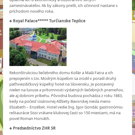
zamestnávateľov. Ak by zákony prešli, ich účinnosť nastane s
príchodom nového roka.
♣
Royal Palace***** Turčianske Teplice
Rekonštrukciou liečebného domu Kollár a Malá Fatra a ich
prepojením s tzv. Modrým kúpeľom sa zrodil v poradí druhý
päťhviezdičkový kúpeľný hotel na Slovensku. Je postavený
nielen na luxuse a prítomnosti výdatných liečebných prameňov,
ale aj dobrom príbehu. Pôvodná budova pochádza z roku 1883,
kedy na počesť cisárovnej Alžbety Bavorskej niesla meno
Elizabeth – Erszébet. Hotel vedie Ing. Igor Gondár, gastronómiu
reštaurácie Sissi vrátane klubovej časti so 150 miestami, má na
povel Roman Horváth.
♣
Predsedníctvo ZHR SR