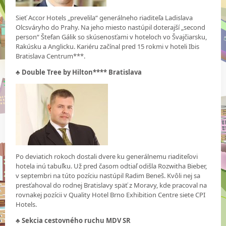
Sieť Accor Hotels „prevelila“ generálneho riaditeľa Ladislava
Olcsváryho do Prahy. Na jeho miesto nastúpil doterajší „second
person“ Štefan Gálik so skúsenosťami v hoteloch vo Švajčiarsku,
Rakúsku a Anglicku. Kariéru začínal pred 15 rokmi v hoteli Ibis
Bratislava Centrum***.
♣
Double Tree by Hilton**** Bratislava
Po deviatich rokoch dostali dvere ku generálnemu riaditeľovi
hotela inú tabuľku. Už pred časom odtiaľ odišla Rozwitha Bieber,
v septembri na túto pozíciu nastúpil Radim Beneš. Kvôli nej sa
presťahoval do rodnej Bratislavy späť z Moravy, kde pracoval na
rovnakej pozícii v Quality Hotel Brno Exhibition Centre siete CPI
Hotels.
♣
Sekcia cestovného ruchu MDV SR