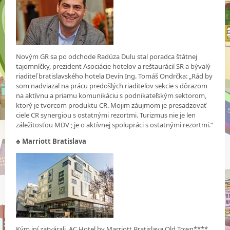
Novým GR sa po odchode Radúza Dulu stal poradca štátnej
tajomníčky, prezident Asociácie hotelov a reštaurácií SR a bývalý
riaditeľ bratislavského hotela Devín Ing. Tomáš Ondrčka: „Rád by
som nadviazal na prácu predošlých riaditeľov sekcie s dôrazom
na aktívnu a priamu komunikáciu s podnikateľským sektorom,
ktorý je tvorcom produktu CR. Mojim záujmom je presadzovať
ciele CR synergiou s ostatnými rezortmi. Turizmus nie je len
záležitosťou MDV ; je o aktívnej spolupráci s ostatnými rezortmi.“
♣
Marriott Bratislava
Kým iní zatvárali, AC Hotel by Marriott Bratislava Old Town****