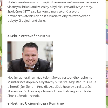
Hotel s vnútorným i vonkajším bazénom, veľkorysým parkom a
vlastnými hriadkami zeleniny a byliniek zatvoril svoje brány.
Spoločnosť BTT, s.r.o ku koncu mája ukončila svoju
prevádzkovateľskú činnosť a vracia zálohy za rezervované
pobyty či objednané akcie.
♣
Sekcia cestovného ruchu
Novým generálnym riaditeľom Sekcia cestovného ruchu na
Ministerstve dopravy a výstavby SR sa stal Mgr. Radúz Dula. Je
dlhoročným členom Prezídia Asociácie hotelov a reštaurácii
Slovenska. Do konca apríla viedol v riaditeľskej pozícii hotel
Šimák Zámok Pezinok.
♣
Hostinec U čierneho psa Komárno