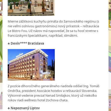
Mierne zážitkovú kuchyňu prináša do žarnovického regiónu (s
nie veľmi oslnivou gastronómiou) nový prírastok – reštaurácia
Le Bistro Fou. Už názov má napovedať, že sa tu hosť stretne s
francúzskymi špecialitkami, napríklad, slimákmi.
♣
Devín**** Bratislava
Z pozície dlhoročného generálneho riaditeľa odišiel Ing. Tomáš
Ondrčka, prezident Asociácie hotelov a reštaurácií Slovenska.
Výkonné vedenie prevzal Nenad Smilajkov, ktorý už niekoľko
rokov riadi wellness hotel Zochova chata.
♣
Nepoznaný Liptov