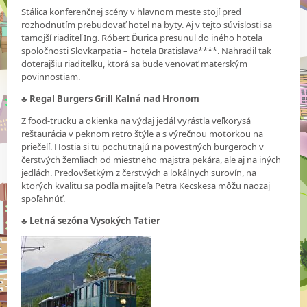
Stálica konferenčnej scény v hlavnom meste stojí pred
rozhodnutím prebudovať hotel na byty. Aj v tejto súvislosti sa
tamojší riaditeľ Ing. Róbert Ďurica presunul do iného hotela
spoločnosti Slovkarpatia – hotela Bratislava****. Nahradil tak
doterajšiu riaditeľku, ktorá sa bude venovať materským
povinnostiam.
♣
Regal Burgers Grill Kalná nad Hronom
Z food-trucku a okienka na výdaj jedál vyrástla veľkorysá
reštaurácia v peknom retro štýle a s výrečnou motorkou na
priečelí. Hostia si tu pochutnajú na povestných burgeroch v
čerstvých žemliach od miestneho majstra pekára, ale aj na iných
jedlách. Predovšetkým z čerstvých a lokálnych surovín, na
ktorých kvalitu sa podľa majiteľa Petra Kecskesa môžu naozaj
spoľahnúť.
♣
Letná sezóna Vysokých Tatier