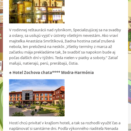
V rodinnej reštaurácii nad rybníkom, špecializujúcej sa na svadby
a oslavy, sa usilujú vyjsť v ústrety všetkým nevestám. Ako vraví
majiteľka Anastázia Smrštíková, žiadna hostina zatiaľ zrušená
nebola, len preložená na neskôr. „Všetky termíny z marca až
začiatku mája prekladáme tak, že svadbiť sa napokon bude aj
počas ďalších dní v týždni. Teda nielen v piatky a soboty.“ Zatiaľ
maľujú, natierajú, perú, prerábajú, čistia.
♣
Hotel Zochova chata**** Modra-Harmónia
Hostí chcú privítať v krajšom hoteli, a tak sa rozhodli využiť čas a
naplánovať si sanitárne dni. Podľa výkonného riaditeľa Nenada