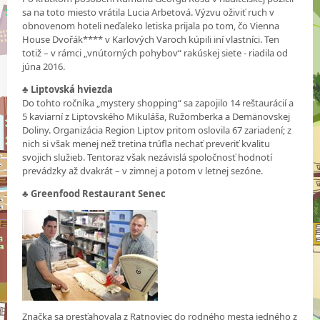
sa na toto miesto vrátila Lucia Arbetová. Výzvu oživiť ruch v
obnovenom hoteli neďaleko letiska prijala po tom, čo Vienna
House Dvořák**** v Karlových Varoch kúpili iní vlastníci. Ten
totiž – v rámci „vnútorných pohybov“ rakúskej siete - riadila od
júna 2016.
♣
Liptovská hviezda
Do tohto ročníka „mystery shopping“ sa zapojilo 14 reštaurácií a
5 kaviarní z Liptovského Mikuláša, Ružomberka a Demänovskej
Doliny. Organizácia Region Liptov pritom oslovila 67 zariadení; z
nich si však menej než tretina trúfla nechať preveriť kvalitu
svojich služieb. Tentoraz však nezávislá spoločnosť hodnotí
prevádzky až dvakrát – v zimnej a potom v letnej sezóne.
♣
Greenfood Restaurant Senec
Značka sa presťahovala z Ratnoviec do rodného mesta jedného z