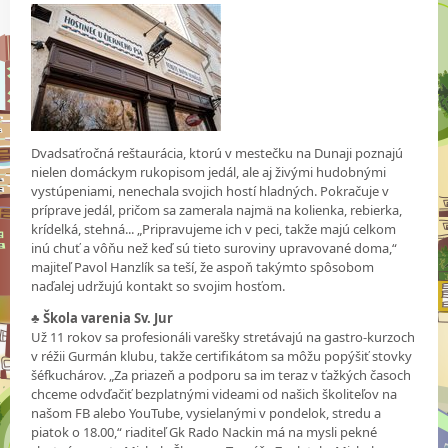
Dvadsaťročná reštaurácia, ktorú v mestečku na Dunaji poznajú
nielen domáckym rukopisom jedál, ale aj živými hudobnými
vystúpeniami, nenechala svojich hostí hladných. Pokračuje v
príprave jedál, pričom sa zamerala najmä na kolienka, rebierka,
krídelká, stehná... „Pripravujeme ich v peci, takže majú celkom
inú chuť a vôňu než keď sú tieto suroviny upravované doma,“
majiteľ Pavol Hanzlík sa teší, že aspoň takýmto spôsobom
naďalej udržujú kontakt so svojim hosťom.
♣
Škola varenia Sv. Jur
Už 11 rokov sa profesionáli varešky stretávajú na gastro-kurzoch
v réžii Gurmán klubu, takže certifikátom sa môžu popýšiť stovky
šéfkuchárov. „Za priazeň a podporu sa im teraz v ťažkých časoch
chceme odvďačiť bezplatnými videami od našich školiteľov na
našom FB alebo YouTube, vysielanými v pondelok, stredu a
piatok o 18.00,“ riaditeľ Gk Rado Nackin má na mysli pekné