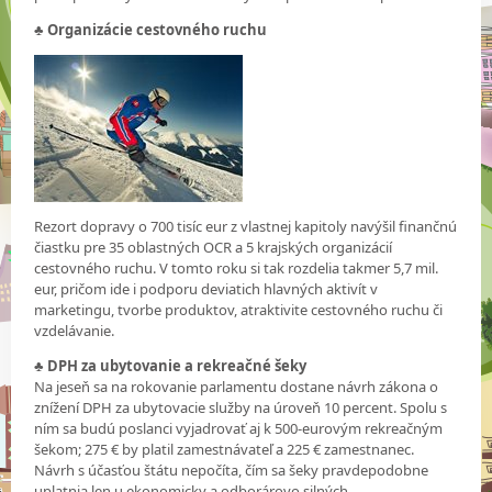
♣
Organizácie cestovného ruchu
Rezort dopravy o 700 tisíc eur z vlastnej kapitoly navýšil finančnú
čiastku pre 35 oblastných OCR a 5 krajských organizácií
cestovného ruchu. V tomto roku si tak rozdelia takmer 5,7 mil.
eur, pričom ide i podporu deviatich hlavných aktivít v
marketingu, tvorbe produktov, atraktivite cestovného ruchu či
vzdelávanie.
♣
DPH za ubytovanie a rekreačné šeky
Na jeseň sa na rokovanie parlamentu dostane návrh zákona o
znížení DPH za ubytovacie služby na úroveň 10 percent. Spolu s
ním sa budú poslanci vyjadrovať aj k 500-eurovým rekreačným
šekom; 275 € by platil zamestnávateľ a 225 € zamestnanec.
Návrh s účasťou štátu nepočíta, čím sa šeky pravdepodobne
uplatnia len u ekonomicky a odborárovo silných