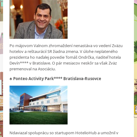
Po májovom Valnom zhromaždení nenastáva vo vedení Zväzu
hotelov a reštaurácií SR žiadna zmena. V úlohe neplateného
prezidenta ho naďalej povedie Tomáš Ondrčka, riaditeľ hotela
Devín**** v Bratislave. O pár mesiacov neskôr sa však Zväz
premenoval na Asociáciu.
♣
Ponteo Activity Park**** Bratislava-Rusovce
Ndaviazal spoluprácu so startupom HotelioHub a umožnil v