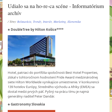
Udialo sa na ho-re-ca scéne - Informatórium
archív
/ Témy:
Reštaurácie
,
Trendy
,
Interiér
,
Marketing
,
Ekonomika
♣
DoubleTree by Hilton Košice****
Hotel, patriaci do portfólia spoločnosti Best Hotel Properties,
získal v tohtoročnom hodnotení Pride Award medzinárodnej
siete Hilton Worldwide vynikajúce umiestnenie. V konkurencii
139 hotelov Európy, Stredného východu a Afriky (EMEA) sa
dostal medzi prvých päť. Pyšný na prácu tímu je najmä
generálny riaditeľ Peter Dandár.
♣
Gastronomy Slovakia