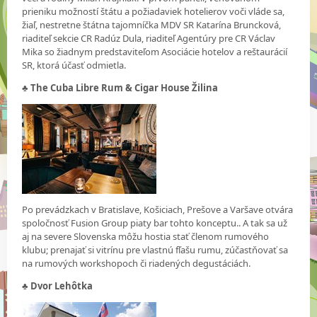
prieniku možností štátu a požiadaviek hotelierov voči vláde sa,
žiaľ, nestretne štátna tajomníčka MDV SR Katarína Bruncková,
riaditeľ sekcie CR Radúz Dula, riaditeľ Agentúry pre CR Václav
Mika so žiadnym predstaviteľom Asociácie hotelov a reštaurácií
SR, ktorá účasť odmietla.
♣
The Cuba Libre Rum & Cigar House Žilina
Po prevádzkach v Bratislave, Košiciach, Prešove a Varšave otvára
spoločnosť Fusion Group piaty bar tohto konceptu.. A tak sa už
aj na severe Slovenska môžu hostia stať členom rumového
klubu; prenajať si vitrínu pre vlastnú fľašu rumu, zúčastňovať sa
na rumových workshopoch či riadených degustáciách.
♣
Dvor Lehôtka