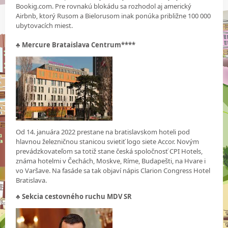
Bookig.com. Pre rovnakú blokádu sa rozhodol aj americký
Airbnb, ktorý Rusom a Bielorusom inak ponúka približne 100 000
ubytovacích miest.
♣
Mercure Brataislava Centrum****
Od 14. januára 2022 prestane na bratislavskom hoteli pod
hlavnou železničnou stanicou svietiť logo siete Accor. Novým
prevádzkovateľom sa totiž stane česká spoločnosť CPI Hotels,
známa hotelmi v Čechách, Moskve, Ríme, Budapešti, na Hvare i
vo Varšave. Na fasáde sa tak objaví nápis Clarion Congress Hotel
Bratislava.
♣
Sekcia cestovného ruchu MDV SR