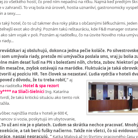
j zo všetkého hostí, čo pred ním nepadnú na riťku. Najmä keď predtým škr
 v zahraničí. To vraj bola iná úroveň, hostia uznanliví, gastronomicky vyspelí
n a sexy......
taký hotel, čo to už takmer dva roky pláta s občasnými šéfkuchármi. Jeden
teľnejší exot ako druhý. Poznám takú reštauráciu, kde F&B manager ostane
i ako sám vojak v poli. Poznám aj riaditeľku, čo na úsvite Nového roka umýv
riady...
revádzkari aj obsluhujú, dokonca jedna pečie koláče. Po silvestrovske
 som umývala riady, pretože mi umývačka poslala sms, vraj ju bolia z
elne mám desať ľudí na PN s bolesťami nôh, chrbta, zubov. Niektorí p
dín mesačne, zvyšok ostávajú na maródke. Fluktuácia je taká obrovsk
vorili aj pozíciu HR. Ten človek sa nezastaví.
Ľudia vydržia v hoteli dv
poveď z dôvodu, že tu treba robiť,“
aj
na riaditeľka
Hotel & spa rezort
**** na Sliači-Sielnici
Ing. Katarína
tvrdí, že takú kritickú situáciu ako tento rok
ažila.
vôbec najnižšia mzda v hoteli je 600 €,
ancov si vozia, poskytujú im ubytovanie,
„To už ani nie je o platoch. Ľuďom sa skrátka nechce pracovať. Mno
exekúcie, a tak berú fušky načierno. Takže nie všetci, čo sú evidovaní
práce, naozaj nepracujú, “
Katka Malová až tri štvrtiny pracovného času 