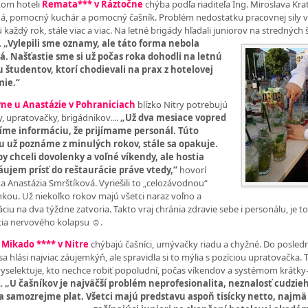
kom hoteli
Remata*** v Ráztočne
chýba podľa riaditeľa Ing. Miroslava Kra
á, pomocný kuchár a pomocný čašník. Problém nedostatku pracovnej sily v
ú každý rok, stále viac a viac. Na letné brigády hľadali juniorov na stredných
.
„Vylepili sme
oznamy, ale táto forma nebola
á. Našťastie sme si už počas roka dohodli na letnú
 študentov, ktorí chodievali na prax z hotelovej
ie.“
ne u Anastázie v Pohraniciach
blízko Nitry potrebujú
y, upratovačky, brigádnikov....
„Už dva mesiace vopred
íme informáciu, že prijímame personál. Túto
iu už poznáme z minulých rokov, stále sa opakuje.
by chceli dovolenky a voľné víkendy, ale hostia
áujem prísť do reštaurácie práve vtedy,“
hovorí
ka Anastázia Smrštíková. Vyriešili to „celozávodnou“
kou. Už niekoľko rokov majú všetci naraz voľno a
áciu na dva týždne zatvoria. Takto vraj chránia zdravie sebe i personálu, je t
ia nervového kolapsu ☺.
i
Mikado **** v Nitre
chýbajú čašníci, umývačky riadu a chyžné. Do posled
sa hlási najviac záujemkýň, ale spravidla si to mýlia s pozíciou upratovačka. 
vyselektuje, kto nechce robiť popoludní, počas víkendov a systémom krátky
..
„U čašníkov je najväčší problém neprofesionalita, neznalosť cudzie
 a samozrejme plat. Všetci majú predstavu aspoň tisícky netto, najmä