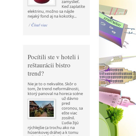
zamyslieť.
Keď zaplatíte
elektrinu, možno sa nájde
nejaký fond aj na kokotky...
/
Čítať viac
Pocítili ste v hoteli i
reštaurácii bistro
trend?
Nie je to o nekvalite. Skôr o
tom, že trend neformálnosti,
ktorý panoval na horeca scéne
už
dávno
pred
coronou, sa
ešte viac
zosilnil.
Ľudia žijú
rýchlejšie (a trochu ako na
húsenkovej dráhe) a k tomu