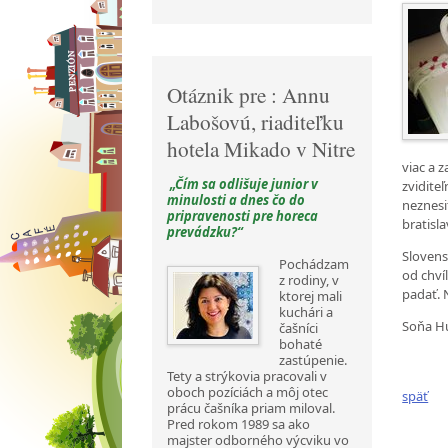
Otáznik pre : Annu
Labošovú, riaditeľku
hotela Mikado v Nitre
viac a 
„Čím sa odlišuje junior v
zvidite
minulosti a dnes čo do
neznesi
pripravenosti pre horeca
bratisl
prevádzku?“
Slovens
Pochádzam
od chví
z rodiny, v
padať. 
ktorej mali
kuchári a
Soňa H
čašníci
bohaté
zastúpenie.
Tety a strýkovia pracovali v
oboch pozíciách a môj otec
späť
prácu čašníka priam miloval.
Pred rokom 1989 sa ako
majster odborného výcviku vo