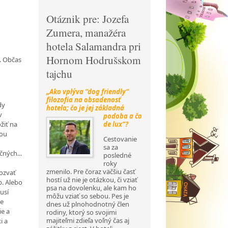
Otáznik pre: Jozefa
Zumera, manažéra
hotela Salamandra pri
Hornom Hodrušskom
o. Občas
tajchu
„Ako vplýva “dog friendly“
filozofia na obsadenosť
dy
hotela; čo je jej základná
v
podoba a
čo
de lux“?
žiť na
kou
Cestovanie
sa za
čných...
posledné
roky
zmenilo. Pre čoraz väčšiu časť
pozvať
hostí už nie je otázkou, či vziať
b. Alebo
psa na dovolenku, ale kam ho
musí
môžu vziať so sebou. Pes je
le
dnes už plnohodnotný člen
ie a
rodiny, ktorý so svojimi
majiteľmi zdieľa voľný čas aj
i a