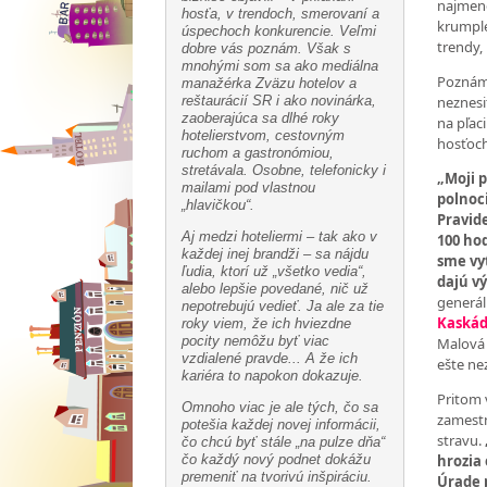
najmene
hosťa, v trendoch, smerovaní a
krumple
úspechoch konkurencie. Veľmi
trendy, i
dobre vás poznám. Však s
mnohými som sa ako mediálna
Poznám 
manažérka Zväzu hotelov a
reštaurácií SR i ako novinárka,
neznesi
zaoberajúca sa dlhé roky
na pľac
hotelierstvom, cestovným
hosťoch 
ruchom a gastronómiou,
stretávala. Osobne, telefonicky i
„Moji p
mailami pod vlastnou
polnoci
„hlavičkou“.
Pravid
Aj medzi hoteliermi – tak ako v
100 ho
každej inej brandži – sa nájdu
sme vyt
ľudia, ktorí už „všetko vedia“,
dajú vý
alebo lepšie povedané, nič už
generál
nepotrebujú vedieť. Ja ale za tie
Kaskády
roky viem, že ich hviezdne
pocity nemôžu byť viac
Malová 
vzdialené pravde... A že ich
ešte nez
kariéra to napokon dokazuje.
Pritom 
Omnoho viac je ale tých, čo sa
zamestn
potešia každej novej informácii,
stravu.
čo chcú byť stále „na pulze dňa“
čo každý nový podnet dokážu
hrozia 
premeniť na tvorivú inšpiráciu.
Úrade 