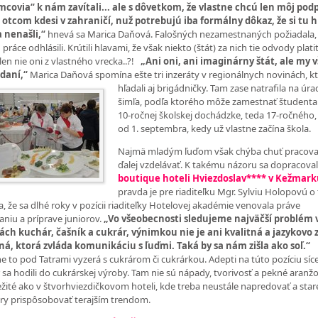
covia“ k nám zavítali... ale s dôvetkom, že vlastne chcú len môj podp
 otcom kdesi v zahraničí, nuž potrebujú iba formálny dôkaz, že si tu h
a nenašli,“
hnevá sa Marica Daňová. Falošných nezamestnaných požiadala,
práce odhlásili. Krútili hlavami, že však niekto (štát) za nich tie odvody plati
en nie oni z vlastného vrecka..?!
„Ani oni, ani imaginárny štát, ale my v
 daní,“
Marica Daňová spomína ešte tri inzeráty v regionálnych novinách, k
hľadali aj brigádničky. Tam zase
natrafila na úr
šimľa, podľa ktorého môže zamestnať študenta
10-ročnej školskej dochádzke, teda 17-ročného, 
od 1. septembra, kedy už vlastne začína škola.
Najmä mladým ľuďom však chýba chuť pracovať
ďalej vzdelávať. K takému názoru sa dopracovali
boutique hoteli Hviezdoslav**** v Kežmar
pravda je pre riaditeľku Mgr. Sylviu Holopovú o
ia, že sa dlhé roky v pozícii riaditeľky Hotelovej akadémie venovala práve
aniu a príprave juniorov.
„Vo všeobecnosti sledujeme najväčší problém 
ách kuchár, čašník a cukrár, výnimkou nie je ani kvalitná a jazykovo
á, ktorá zvláda komunikáciu s ľuďmi. Taká by sa nám zišla ako soľ.“
 to pod Tatrami vyzerá s cukrárom či cukrárkou. Adepti na túto pozíciu síce 
r sa hodili do cukrárskej výroby. Tam nie sú nápady, tvorivosť a pekné aranž
ežité ako v štvorhviezdičkovom hoteli, kde treba neustále napredovať a sta
ry prispôsobovať terajším trendom.