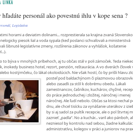
 LINKA
 hľadáte personál ako povestnú ihlu v kope sena ?
ersonál
,
Legislatíva
atimi horami a deviatim dolinami... rozprestierala sa krajina zvaná Slovensk
 nelogicky piesok lial a voda sypala (keď poslanci schvaľovali a ministerstvá
ali šibnuté legislatívne zmeny, rozšírenia zákonov a vyhlášok, košatenie
...).
o to býva v mnohých príbehoch, aj tu občas stál v poli zámoček. Teda nieke
, inokedy business hotel, rezort, penzión, reštaurácia. A vo dverách človek 
alebo kostýmčeku, čo lákal okoloidúcich. Nie však hostí, čo by prišli hlavu zlo
posteľ pod
baldachýnom či plazmovou obrazov
alebo zasadli za stôl k dobrému obedu. Lákali
zamestnancov, čašníkov, kuchárov, chyžné, recep
do práce jednoduchej i zložitej, náročnej i menej
náročnej. Ale ľudí nebolo. Občas sa ktosi nechal 
dnu, ale chcel tisícku za vynášanie uterákov z izie
by si aj sadol za pultík recepcie, ale o pol štvrtej 
zaznieť „padla“. No a kuchár... varil ako pánboh, a
nezniesol by kontrolu nad sebou, žiadne kalkulác
administratívu, kolegov v práci a juniorov na prax