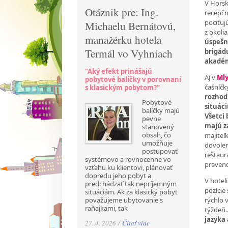
V Hors
Otáznik pre: Ing.
recepčn
pociťuj
Michaelu Bernátovú,
z okolia
manažérku hotela
úspešn
Termál vo Vyhniach
brigádu
akadém
"Aký efekt prinášajú
Aj v
Mly
pobytové balíčky v porovnaní
čašníčk
s klasickým pobytom?"
rozhod
Pobytové
situác
balíčky majú
Všetci 
pevne
majú z
stanovený
obsah, čo
majiteľ
umožňuje
dovolen
postupovať
reštaur
systémovo a rovnocenne vo
prevenc
vzťahu ku klientovi, plánovať
dopredu jeho pobyt a
V hotel
predchádzať tak nepríjemným
pozície 
situáciám. Ak za klasický pobyt
rýchlo 
považujeme ubytovanie s
raňajkami, tak
týždeň.
jazyka
27. 4. 2026 /
Čítať viac