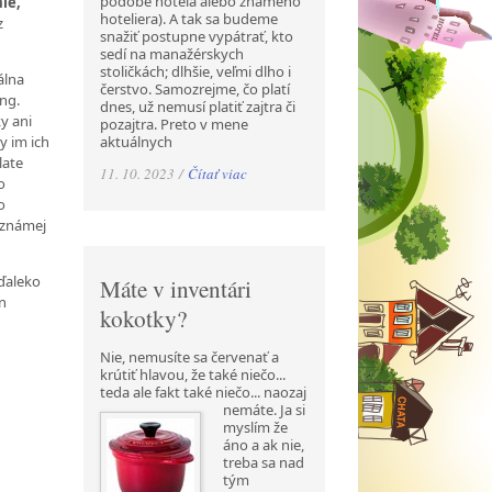
podobe hotela alebo známeho
ie,“
hoteliera). A tak sa budeme
z
snažiť postupne vypátrať, kto
sedí na manažérskych
stoličkách; dlhšie, veľmi dlho i
álna
čerstvo. Samozrejme, čo platí
Ing.
dnes, už nemusí platiť zajtra či
y ani
pozajtra. Preto v mene
aktuálnych
y im ich
late
11. 10. 2023 /
Čítať viac
o
o
 známej
 ďaleko
Máte v inventári
en
kokotky?
Nie, nemusíte sa červenať a
krútiť hlavou, že také niečo...
teda ale fakt také niečo... naozaj
nemáte. Ja si
myslím že
áno a ak nie,
treba sa nad
tým