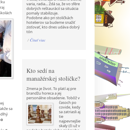
tku
varia, radia... Zdá sa, že vo sfére
raj
dobrých reštaurácií sa situácia
 školách
pomaly stabilizuje.
Podobne ako pri stoličkách
hotelierov sa budeme snažiť
zisťovať, kto dnes udáva dobrý
tón
/
Čítať viac
Kto sedí na
manažérskej stoličke?
o
Zmena je život. To platí aj pre
brandžu horeca a jej
personálne obsadenie. Tobôž v
časoch po
nej
covide, kedy
Takže sa
sa zatriasli aj
-dlhý
tie
ho
najpevnejšie
skaly (či už v