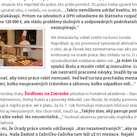
 situácie; kto neprišiel do práce, kto príde pomôcť. Tú prácu treba spraviť h
 upratať izbu, v nedeľu, vo sviatok...
„Takto nemôžeme udržať kvalitu, k
 očakávajú. Pritom na odvodoch a DPH odvedieme do štátneho rozpo
e 120 000 €, ale vládu problémy slušných a zodpovedných
podnikateľ
nezaujímajú.“
Ale dokázala by vidieť svetlo na konci tunela.
Napríklad, aj cez povinnosť vykonávať aktivačn
v obci, ak je človek bez zamestnania viac ako po
evidovaný na úrade práce. Bez ohľadu na to, či 
vysokoškolské vzdelanie alebo nie.
„Ja mám ti
vysokú školu a musím robiť aj manuálne. Ľ
tak nestratili pracovné návyky. Snažili by s
nať, aby tieto práce robiť nemuseli. Veď keď turista prechádza mest
mi, koľko neupravených trávnikov a záhonov, koľko odpadkov vidí...“
 horskej chaty
Šindľovec na Zverovke
pôsobia tri hotelové akadémie – Slan
Námestovo, Dolný Kubín a Liptovský Mikuláš. Len škoda, že otázky junioro
jú k náplni práce, ale k platu. Za čo ?– tak formulujú maturanti kľúčovú otá
mú aj nevyučených. Kto chce robiť, naučí sa.
„Takýto stav, aký panuje pos
u ešte nebol. No neuveriteľné..,“
hodnotí absenciu personálu majiteľka I
 Daňová.
a mi, že Úrady práce umelo udržiavajú „stav nezamestnaných“, aby s
ácu. Naša žiadosť o čašníčku-čašníka tam leží už tri mesiace. Nejakí