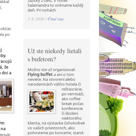
zážitky z ciest. V hoteli
abkal
Salamandra to vnímame každý
,
deň. Pri nohách
3. 6. 2026 /
Čítať viac
 občas
ala po
Už ste niekedy lietali
j
uby.
s bufetom?
racujú
á, že
Možno ste už organizovali
a dni a
Flying buffet
a ani o tom
neviete. Na otvorení alebo
narodeninách
vášho hotela či
reštaurácie,
po vernisáži,
ako coffee
break počas
konferencie
či školení
niektorého
klienta, na výstavke čohokoľvek
hým
vo vašich priestoroch, ako
 na
pohostenie po koncerte, stand-
venuje