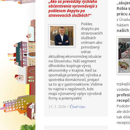
„Ako sa prevádzky rýchleho
„záujem
občerstvenia vyrovnávajú s
Robia s
poklesom dopytu po
prácu 
stravovacích službách?“
z Úradu 
Pokles
hádam l
dopytu po
našich
stravovacích
službách
vnímam ako
prirodzený
odraz
aktuálnej ekonomickej situácie
na Slovensku. Náš segment
dlhodobo kopíruje vývoj
ekonomiky v krajine. Keď sa
spomaľuje priemysel, výroba a
spotreba domácností, prejaví
trpkejš
sa to aj v gastrosektore. Vidíme
to najmä v regiónoch, kde
vzdeláv
majú významný vplyv výrobné
profesi
firmy a priemyselní
recepčn
Podobne
11. 5. 2026 /
Čítať viac
ale skô
tak dôl
receptú