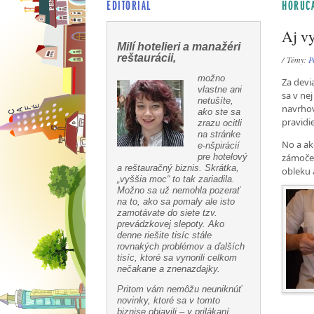
EDITORIÁL
HORÚCA
Aj vy
Milí hotelieri a manažéri
reštaurácii,
/ Témy:
P
možno
Za devi
vlastne ani
sa v nej
netušíte,
navrhov
ako ste sa
pravidiel
zrazu ocitli
na stránke
No a ak
e-nšpirácií
pre hotelový
zámoček
a reštauračný biznis. Skrátka,
obleku 
„vyššia moc“ to tak zariadila.
Možno sa už nemohla pozerať
na to, ako sa pomaly ale isto
zamotávate do siete tzv.
prevádzkovej slepoty. Ako
denne riešite tisíc stále
rovnakých problémov a ďalších
tisíc, ktoré sa vynorili celkom
nečakane a znenazdajky.
Pritom vám nemôžu neuniknúť
novinky, ktoré sa v tomto
biznise objavili – v prilákaní