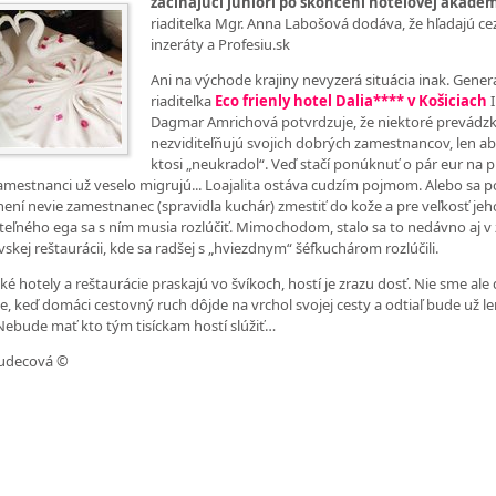
začínajúci juniori po skončení hotelovej
akadém
riaditeľka Mgr. Anna Labošová dodáva, že hľadajú ce
inzeráty a Profesiu.sk
Ani na východe krajiny nevyzerá situácia inak. Gener
riaditeľka
Eco frienly hotel Dalia**** v Košiciach
Dagmar Amrichová potvrdzuje, že niektoré prevádzk
nezviditeľňujú svojich dobrých zamestnancov, len ab
ktosi „neukradol“. Veď stačí ponúknuť o pár eur na p
zamestnanci už veselo migrujú... Loajalita ostáva cudzím pojmom. Alebo sa p
ľnení nevie zamestnanec (spravidla kuchár) zmestiť do kože a pre veľkosť jeh
teľného ega sa s ním musia rozlúčiť. Mimochodom, stalo sa to nedávno aj v
avskej reštaurácii, kde sa radšej s „hviezdnym“ šéfkuchárom rozlúčili.
ké hotely a reštaurácie praskajú vo švíkoch, hostí je zrazu dosť. Nie sme ale
le, keď domáci cestovný ruch dôjde na vrchol svojej cesty a odtiaľ bude už l
Nebude mať kto tým tisíckam hostí slúžiť…
udecová ©