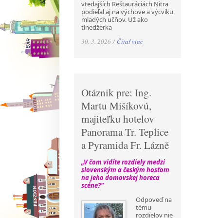
vtedajších Reštauráciách Nitra
podieľal aj na výchove a výcviku
mladých učňov. Už ako
tínedžerka
30. 3. 2026 /
Čítať viac
Otáznik pre: Ing.
Martu Mišíkovú,
majiteľku hotelov
Panorama Tr. Teplice
a Pyramida Fr. Lázně
„V čom vidíte rozdiely medzi
slovenským a českým hosťom
na jeho domovskej horeca
scéne?“
Odpoveď na
tému
rozdielov nie