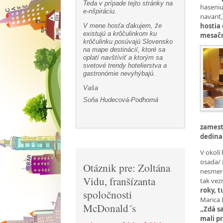
Teda v prípade tejto stránky na
haseniu
e-nšpiráciu.
navariť,
hostia
V mene hosťa ďakujem, že
existujú a krôčulinkom ku
mesačn
krôčulinku posúvajú Slovensko
na mape destinácií, ktoré sa
oplatí navštíviť a ktorým sa
svetové trendy hotelierstva a
gastronómie nevyhýbajú.
Vaša
Soňa Hudecová-Podhorná
zamest
dedina
V okolí
osada/ 
Otáznik pre: Zoltána
nesmeru
Vidu, franšízanta
tak vez
roky, t
spoločnosti
Marica
McDonald´s
„Zdá s
mali pr