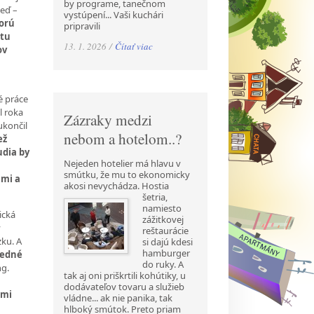
by programe, tanečnom
neď –
vystúpení... Vaši kuchári
torú
pripravili
čtu
13. 1. 2026 /
Čítať viac
ov
é práce
l roka
Zázraky medzi
ukončil
nebom a hotelom..?
ež
udia by
Nejeden hotelier má hlavu v
a
smútku, že mu to ekonomicky
ami a
akosi nevychádza. Hostia
šetria,
namiesto
ická
zážitkovej
v
reštaurácie
zku. A
si dajú kdesi
hamburger
ledné
do ruky. A
ng.
tak aj oni priškrtili kohútiky, u
dodávateľov tovaru a služieb
ami
vládne... ak nie panika, tak
hlboký smútok. Preto priam