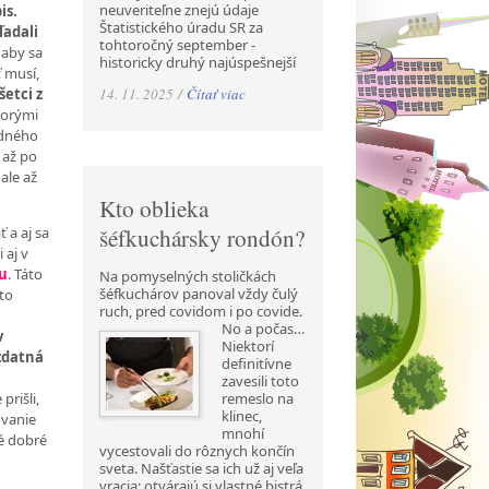
neuveriteľne znejú údaje
is.
Štatistického úradu SR za
ľadali
tohtoročný september -
 aby sa
historicky druhý najúspešnejší
ť musí,
14. 11. 2025 /
Čítať viac
šetci z
torými
adného
 až po
ale až
Kto oblieka
šéfkuchársky rondón?
 a aj sa
 aj v
ku
. Táto
Na pomyselných stoličkách
šéfkuchárov panoval vždy čulý
 to
ruch, pred covidom i po covide.
No a počas…
v
Niektorí
 zdatná
definitívne
zavesili toto
remeslo na
prišli,
klinec,
ovanie
mnohí
ré dobré
vycestovali do rôznych končín
sveta. Našťastie sa ich už aj veľa
vracia; otvárajú si vlastné bistrá,