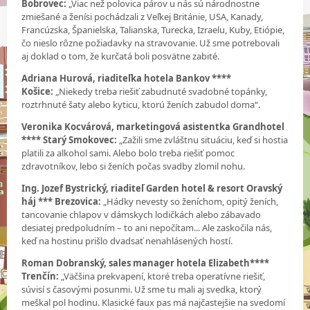
Bobrovec:
„Viac než polovica párov u nás sú národnostne
zmiešané a ženísi pochádzali z Veľkej Británie, USA, Kanady,
Francúzska, Španielska, Talianska, Turecka, Izraelu, Kuby, Etiópie,
čo nieslo rôzne požiadavky na stravovanie. Už sme potrebovali
aj doklad o tom, že kurčatá boli posvätne zabité.
Adriana Hurová, riaditeľka hotela Bankov ****
Košice:
„Niekedy treba riešiť zabudnuté svadobné topánky,
roztrhnuté šaty alebo kyticu, ktorú ženích zabudol doma“.
Veronika Kocvárová, marketingová asistentka Grandhotel
**** Starý Smokovec:
„Zažili sme zvláštnu situáciu, keď si hostia
platili za alkohol sami. Alebo bolo treba riešiť pomoc
zdravotníkov, lebo si ženích počas svadby zlomil nohu.
Ing. Jozef Bystrický, riaditeľ Garden hotel & resort Oravský
háj *** Brezovica:
„Hádky nevesty so ženíchom, opitý ženích,
tancovanie chlapov v dámskych lodičkách alebo zábavado
desiatej predpoludním – to ani nepočítam... Ale zaskočila nás,
keď na hostinu prišlo dvadsať nenahlásených hostí.
Roman Dobranský, sales manager hotela Elizabeth****
Trenčín:
„Väčšina prekvapení, ktoré treba operatívne riešiť,
súvisí s časovými posunmi. Už sme tu mali aj svedka, ktorý
meškal pol hodinu. Klasické faux pas má najčastejšie na svedomí