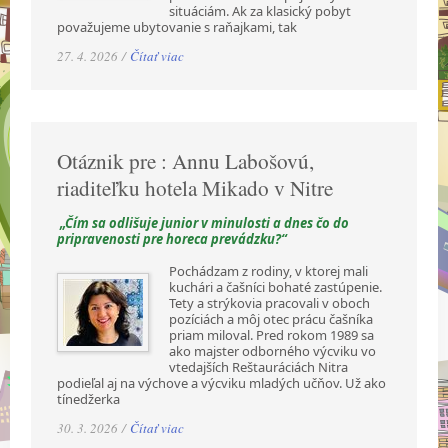
situáciám. Ak za klasický pobyt
považujeme ubytovanie s raňajkami, tak
27. 4. 2026 /
Čítať viac
Otáznik pre : Annu Labošovú,
riaditeľku hotela Mikado v Nitre
„Čím sa odlišuje junior v minulosti a dnes čo do
pripravenosti pre horeca prevádzku?“
Pochádzam z rodiny, v ktorej mali
kuchári a čašníci bohaté zastúpenie.
Tety a strýkovia pracovali v oboch
pozíciách a môj otec prácu čašníka
priam miloval. Pred rokom 1989 sa
ako majster odborného výcviku vo
vtedajších Reštauráciách Nitra
podieľal aj na výchove a výcviku mladých učňov. Už ako
tínedžerka
30. 3. 2026 /
Čítať viac