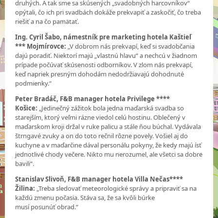
druhých. A tak sme sa skúsených „svadobných harcovníkov“
opýtali, čo ich pri svadbách dokáže prekvapiť a zaskočiť, čo treba
riešiť a na čo pamätať.
Ing. Cyril Šabo, námestník pre marketing hotela Kaštieľ
*** Mojmírovce:
„V dobrom nás prekvapí, keď si svadobčania
dajú poradiť. Niektorí majú „vlastnú hlavu“ a nechcú v žiadnom
prípade počúvať skúsenosti odborníkov. V zlom nás prekvapí,
keď napriek presným dohodám nedodržiavajú dohodnuté
podmienky.“
Peter Bradáč, F&B manager hotela Privilege ****
Košice:
„Jedinečný zážitok bola jedna maďarská svadba so
starejším, ktorý veľmi rázne viedol celú hostinu. Oblečený v
maďarskom kroji držal v ruke palicu a stále ňou búchal. Vydávala
štrngavé zvuky a on do toto rečnil rôzne povely. Vošiel aj do
kuchyne a v maďarčine dával personálu pokyny, že kedy majú ísť
jednotlivé chody večere. Nikto mu nerozumel, ale všetci sa dobre
bavili“.
Stanislav Slivoň, F&B manager hotela Villa Nečas****
Žilina:
„Treba sledovať meteorologické správy a pripraviť sa na
každú zmenu počasia. Stáva sa, že sa kvôli búrke
musí posunúť obrad.“