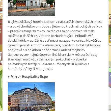
Trojhviezdičkový hotel v jednom z najstarších slovenských miest
– a vo východiskovom bode výletov do troch národných parkov
– práve oslavuje 30 rokov. Za ten čas sa pôvodných 19 izieb
rozšírilo o ďalších 16, vrátane bezbariérových. Pribudla wifi,
detský kútik, v garáži je dosť miest na zaparkovanie... Najväčšou
devízou je však komorná atmosféra, pre ktorú hotel vyhľadáva
pobytová a s ohľadom na športovú kariéru majiteľov
Gantnerovcov najmä športumilná klientela. V reštaurácií sa aj
štamgasti majú vždy čím novým pokochať – v zbierke
poľovníckych trofejí sú okrem európskych už aj kúsky z
Kamčatky, Afriky či Mongolska.
♣
Mirror Hospitality Expo