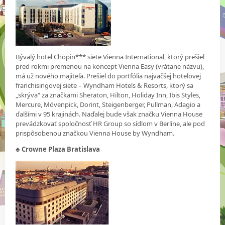
Bývalý hotel Chopin*** siete Vienna International, ktorý prešiel
pred rokmi premenou na koncept Vienna Easy (vrátane názvu),
má už nového majiteľa. Prešiel do portfólia najväčšej hotelovej
franchisingovej siete – Wyndham Hotels & Resorts, ktorý sa
„skrýva“ za značkami Sheraton, Hilton, Holiday Inn, Ibis Styles,
Mercure, Mövenpick, Dorint, Steigenberger, Pullman, Adagio a
ďalšími v 95 krajinách. Naďalej bude však značku Vienna House
prevádzkovať spoločnosť HR Group so sídlom v Berlíne, ale pod
prispôsobenou značkou Vienna House by Wyndham.
♣ Crowne Plaza Bratislava