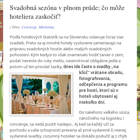
Svadobná sezóna v plnom prúde; čo môže
hoteliera zaskočiť?
/ Témy:
Concierge
,
Marketing
Podľa hotelových štatistík sa na Slovensku oslavuje čoraz viac
svadieb. Preto sa aj mnohé hotely vyslovene zameriavajú na
prípravu svadobných hostín alebo malých svadobných
pohostení. Kým kedysi to však znamenalo hodiť tanier o zem,
podať neveste do ruky metlu, naservírovať obligátne jedlá a
potom už len privolať taxíky,
dnes ide často o svadby „na
kľúč“
vrátane obradu,
fotografovania,
odčepčenia a programu
pre hostí, ktorí sú v
hoteli ubytovaní aj
niekoľko dní.
Do takéhoto veľkého sústa,
náročného na logistiku i
concierge, sa nedá pustiť naslepo.. Aj keď sa každý učí za
pochodu a vaše schopnosti preveria až prvé vydarené či menej
vydarené svadby, rozumný hotelier sa dokáže podučiť aj z chýb