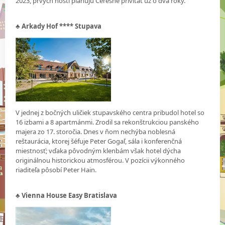
2023, prvých hostí plánujú Čerešne privítať už o dva roky.
♣
Arkady Hof **** Stupava
V jednej z bočných uličiek stupavského centra pribudol hotel so
16 izbami a 8 apartmánmi. Zrodil sa rekonštrukciou panského
majera zo 17. storočia. Dnes v ňom nechýba noblesná
reštaurácia, ktorej šéfuje Peter Gogaľ, sála i konferenčná
miestnosť; vďaka pôvodným klenbám však hotel dýcha
originálnou historickou atmosférou. V pozícii výkonného
riaditeľa pôsobí Peter Hain.
♣ Vienna House Easy Bratislava