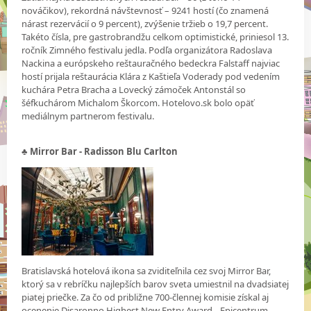
nováčikov), rekordná návštevnosť – 9241 hostí (čo znamená
nárast rezervácií o 9 percent), zvýšenie tržieb o 19,7 percent.
Takéto čísla, pre gastrobrandžu celkom optimistické, priniesol 13.
ročník Zimného festivalu jedla. Podľa organizátora Radoslava
Nackina a európskeho reštauračného bedeckra Falstaff najviac
hostí prijala reštaurácia Klára z Kaštieľa Voderady pod vedením
kuchára Petra Bracha a Lovecký zámoček Antonstál so
šéfkuchárom Michalom Škorcom. Hotelovo.sk bolo opäť
mediálnym partnerom festivalu.
♣ Mirror Bar - Radisson Blu Carlton
Bratislavská hotelová ikona sa zviditeľnila cez svoj Mirror Bar,
ktorý sa v rebríčku najlepších barov sveta umiestnil na dvadsiatej
piatej priečke. Za čo od približne 700-člennej komisie získal aj
ocenenie Disaronno Highest New Entry Award. „Epicentrum