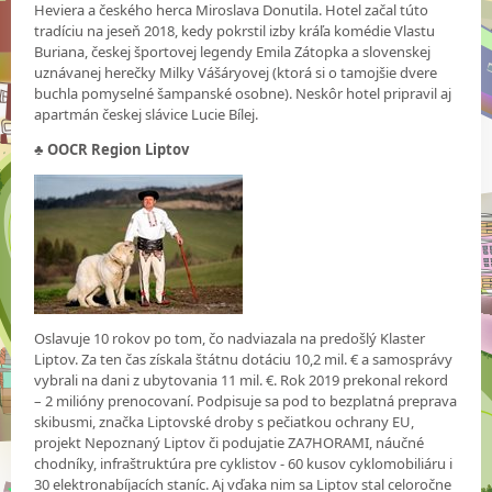
Heviera a českého herca Miroslava Donutila. Hotel začal túto
tradíciu na jeseň 2018, kedy pokrstil izby kráľa komédie Vlastu
Buriana, českej športovej legendy Emila Zátopka a slovenskej
uznávanej herečky Milky Vášáryovej (ktorá si o tamojšie dvere
buchla pomyselné šampanské osobne). Neskôr hotel pripravil aj
apartmán českej slávice Lucie Bílej.
♣ OOCR Region Liptov
Oslavuje 10 rokov po tom, čo nadviazala na predošlý Klaster
Liptov. Za ten čas získala štátnu dotáciu 10,2 mil. € a samosprávy
vybrali na dani z ubytovania 11 mil. €. Rok 2019 prekonal rekord
– 2 milióny prenocovaní. Podpisuje sa pod to bezplatná preprava
skibusmi, značka Liptovské droby s pečiatkou ochrany EU,
projekt Nepoznaný Liptov či podujatie ZA7HORAMI, náučné
chodníky, infraštruktúra pre cyklistov - 60 kusov cyklomobiliáru i
30 elektronabíjacích staníc. Aj vďaka nim sa Liptov stal celoročne