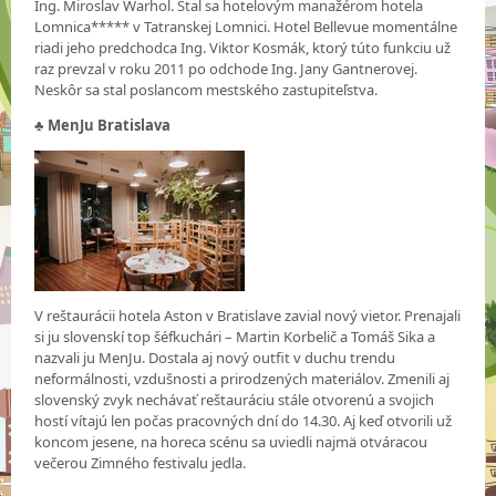
Ing. Miroslav Warhol. Stal sa hotelovým manažérom hotela
Lomnica***** v Tatranskej Lomnici. Hotel Bellevue momentálne
riadi jeho predchodca Ing. Viktor Kosmák, ktorý túto funkciu už
raz prevzal v roku 2011 po odchode Ing. Jany Gantnerovej.
Neskôr sa stal poslancom mestského zastupiteľstva.
♣
MenJu Bratislava
V reštaurácii hotela Aston v Bratislave zavial nový vietor. Prenajali
si ju slovenskí top šéfkuchári – Martin Korbelič a Tomáš Sika a
nazvali ju MenJu. Dostala aj nový outfit v duchu trendu
neformálnosti, vzdušnosti a prirodzených materiálov. Zmenili aj
slovenský zvyk nechávať reštauráciu stále otvorenú a svojich
hostí vítajú len počas pracovných dní do 14.30. Aj keď otvorili už
koncom jesene, na horeca scénu sa uviedli najmä otváracou
večerou Zimného festivalu jedla.