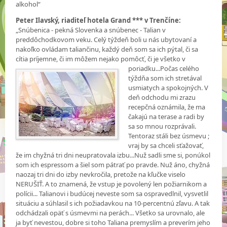
alkohol“
Peter Ilavský, riaditeľ hotela Grand *** v Trenčíne:
„Snúbenica - pekná Slovenka a snúbenec - Talian v
preddôchodkovom veku. Celý týždeň boli u nás ubytovaní a
nakoľko ovládam taliančinu, každý deň som sa ich pýtal, či sa
cítia príjemne, či im môžem nejako
pomôcť, či je všetko v
poriadku...Počas celého
týždňa som ich stretával
usmiatych a spokojných. V
deň odchodu mi zrazu
recepčná oznámila, že ma
čakajú na terase a radi by
sa so mnou rozprávali.
Tentoraz stáli bez úsmevu ;
vraj by sa chceli sťažovať,
že im chyžná tri dni neupratovala izbu...Nuž sadli sme si, ponúkol
som ich espressom a šiel som pátrať po pravde. Nuž áno, chyžná
naozaj tri dni do izby nevkročila, pretože na kľučke viselo
NERUŠIŤ. A to znamená, že vstup je povolený len požiarnikom a
polícii... Talianovi i budúcej neveste som sa ospravedlnil, vysvetlil
situáciu a súhlasil s ich požiadavkou na 10-percentnú zľavu. A tak
odchádzali opäť s úsmevmi na perách... Všetko sa urovnalo, ale
ja byť nevestou, dobre si toho Taliana premyslím a preverím jeho