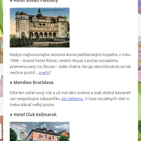
♣
Hotel Slovan Piešťany
Kedysi najluxusnejšia secesná ikona piešťanských kúpeľov z roku
1906 – Grand hotel Rónai, neskôr Royal a počas socializmu
premenovaný na Slovan - stále chátra. Do jej rekonštrukcie sa nik
nechce pustiť...
prečo
?
♣
Mondieu Bratislava
Ešte len začal nový rok a už má táto známa a inak dobrá kaviareň
cez nespokojnú zákazníčku
zlú reklamu
. V čase sociálnych sietí si
treba dávať veľký pozor.
♣
Hotel Club Kežmarok