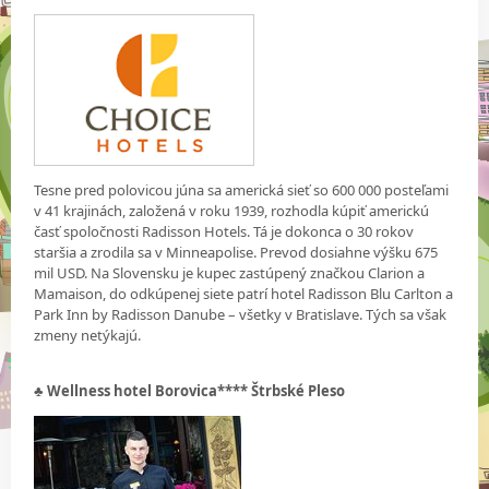
Tesne pred polovicou júna sa americká sieť so 600 000 posteľami
v 41 krajinách, založená v roku 1939, rozhodla kúpiť americkú
časť spoločnosti Radisson Hotels. Tá je dokonca o 30 rokov
staršia a zrodila sa v Minneapolise. Prevod dosiahne výšku 675
mil USD. Na Slovensku je kupec zastúpený značkou Clarion a
Mamaison, do odkúpenej siete patrí hotel Radisson Blu Carlton a
Park Inn by Radisson Danube – všetky v Bratislave. Tých sa však
zmeny netýkajú.
♣ Wellness hotel Borovica**** Štrbské Pleso