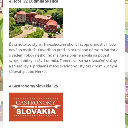
♣
Hotel Sv. Ludmila Skalica
Ďalší hotel so štyrmi hviezdičkami ukončil svoju činnosť a hľadá
nového majiteľa. Otvorili ho pred 18 rokmi pod názvom Patriot a
o sedem rokov neskôr ho majiteľka premenovala na počesť
svojej babičky na Sv. Ludmilu. Zameriaval sa na relaxačné služby
a zniesol by aj prídavné meno svadobný. Istý čas v ňom kuchyni
šéfoval aj Ľubo Herko.
♣
Gastronomy Slovakia ´25