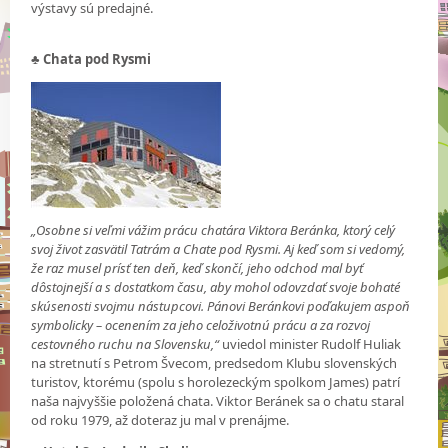
výstavy sú predajné.
♣ Chata pod Rysmi
„Osobne si veľmi vážim prácu chatára Viktora Beránka, ktorý celý
svoj život zasvätil Tatrám a Chate pod Rysmi. Aj keď som si vedomý,
že raz musel prísť ten deň, keď skončí, jeho odchod mal byť
dôstojnejší a s dostatkom času, aby mohol odovzdať svoje bohaté
skúsenosti svojmu nástupcovi. Pánovi Beránkovi poďakujem aspoň
symbolicky – ocenením za jeho celoživotnú prácu a za rozvoj
cestovného ruchu na Slovensku,“
uviedol minister Rudolf Huliak
na stretnutí s Petrom Švecom, predsedom Klubu slovenských
turistov, ktorému (spolu s horolezeckým spolkom James) patrí
naša najvyššie položená chata. Viktor Beránek sa o chatu staral
od roku 1979, až doteraz ju mal v prenájme.