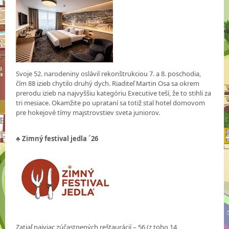
Svoje 52. narodeniny oslávil rekonštrukciou 7. a 8. poschodia,
čím 88 izieb chytilo druhý dych. Riaditeľ Martin Osa sa okrem
prerodu izieb na najvyššiu kategóriu Executive teší, že to stihli za
tri mesiace. Okamžite po uprataní sa totiž stal hotel domovom
pre hokejové tímy majstrovstiev sveta juniorov.
♣ Zimný festival jedla ´26
Zatiaľ najviac zúčastnených reštaurácií – 56 (z toho 14