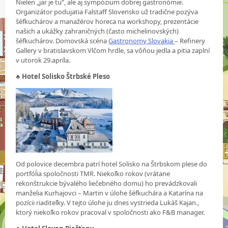
Nielen „jar je tu“, ale aj sympózium dobrej gastronómie.
Organizátor podujatia Falstaff Slovensko už tradične pozýva
šéfkuchárov a manažérov horeca na workshopy, prezentácie
našich a ukážky zahraničných (často michelinovských)
šéfkuchárov. Domovská scéna
Gastronomy Slovakia
– Refinery
Gallery v bratislavskom Vlčom hrdle, sa vôňou jedla a pitia zaplní
v utorok 29.apríla.
♣ Hotel Solisko Štrbské Pleso
Od polovice decembra patrí hotel Solisko na Štrbskom plese do
portfóĺia spoločnosti TMR. Niekoľko rokov (vrátane
rekonštrukcie bývalého liečebného domu) ho prevádzkovali
manželia Kurhajovci – Martin v úlohe šéfkuchára a Katarína na
pozícii riaditeľky. V tejto úlohe ju dnes vystrieda Lukáš Kajan.,
ktorý niekoľko rokov pracoval v spoločnosti ako F&B manager.