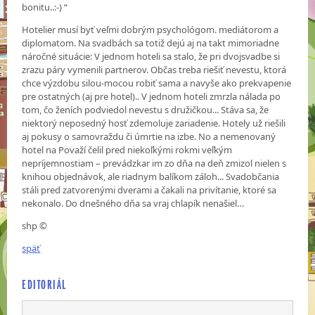
bonitu..:-) “
Hotelier musí byť veľmi dobrým psychológom. mediátorom a
diplomatom. Na svadbách sa totiž dejú aj na takt mimoriadne
náročné situácie: V jednom hoteli sa stalo, že pri dvojsvadbe si
zrazu páry vymenili partnerov. Občas treba riešiť nevestu, ktorá
chce výzdobu silou-mocou robiť sama a navyše ako prekvapenie
pre ostatných (aj pre hotel).. V jednom hoteli zmrzla nálada po
tom, čo ženích podviedol nevestu s družičkou... Stáva sa, že
niektorý neposedný hosť zdemoluje zariadenie. Hotely už riešili
aj pokusy o samovraždu či úmrtie na izbe. No a nemenovaný
hotel na Považí čelil pred niekoľkými rokmi veľkým
nepríjemnostiam – prevádzkar im zo dňa na deň zmizol nielen s
knihou objednávok, ale riadnym balíkom záloh... Svadobčania
stáli pred zatvorenými dverami a čakali na privítanie, ktoré sa
nekonalo. Do dnešného dňa sa vraj chlapík nenašiel…
shp ©
späť
EDITORIÁL