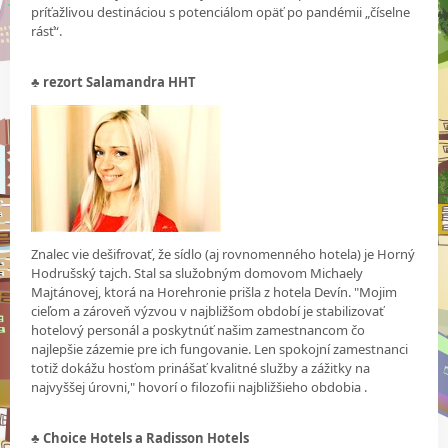
príťažlivou destináciou s potenciálom opäť po pandémii „číselne
rásť“.
♣
rezort Salamandra HHT
Znalec vie dešifrovať, že sídlo (aj rovnomenného hotela) je Horný
Hodrušský tajch. Stal sa služobným domovom Michaely
Majtánovej, ktorá na Horehronie prišla z hotela Devín. "Mojim
cieľom a zároveň výzvou v najbližšom období je stabilizovať
hotelový personál a poskytnúť našim zamestnancom čo
najlepšie zázemie pre ich fungovanie. Len spokojní zamestnanci
totiž dokážu hosťom prinášať kvalitné služby a zážitky na
najvyššej úrovni," hovorí o filozofii najbližšieho obdobia .
♣
Choice Hotels a Radisson Hotels