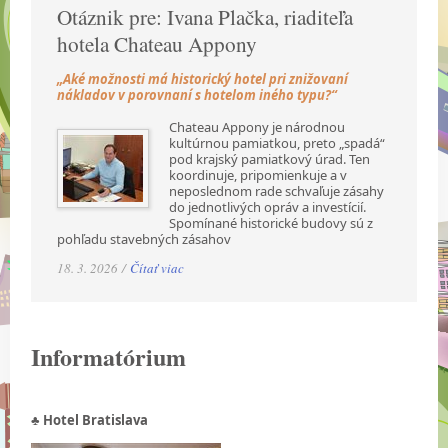
Otáznik pre: Ivana Plačka, riaditeľa
hotela Chateau Appony
„Aké možnosti má historický hotel pri znižovaní
nákladov v porovnaní s hotelom iného typu?“
Chateau Appony je národnou
kultúrnou pamiatkou, preto „spadá“
pod krajský pamiatkový úrad. Ten
koordinuje, pripomienkuje a v
neposlednom rade schvaľuje zásahy
do jednotlivých opráv a investícií.
Spomínané historické budovy sú z
pohľadu stavebných zásahov
18. 3. 2026 /
Čítať viac
Informatórium
♣ Hotel Bratislava