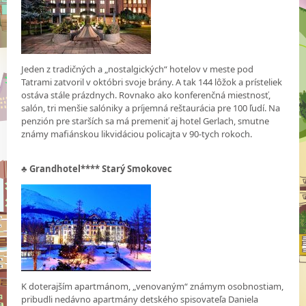
Jeden z tradičných a „nostalgických“ hotelov v meste pod
Tatrami zatvoril v októbri svoje brány. A tak 144 lôžok a prísteliek
ostáva stále prázdnych. Rovnako ako konferenčná miestnosť,
salón, tri menšie salóniky a príjemná reštaurácia pre 100 ľudí. Na
penzión pre starších sa má premeniť aj hotel Gerlach, smutne
známy mafiánskou likvidáciou policajta v 90-tych rokoch.
♣
Grandhotel**** Starý Smokovec
K doterajším apartmánom, „venovaným“ známym osobnostiam,
pribudli nedávno apartmány detského spisovateľa Daniela