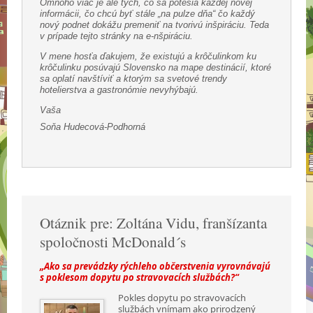
Omnoho viac je ale tých, čo sa potešia každej novej
informácii, čo chcú byť stále „na pulze dňa“ čo každý
nový podnet dokážu premeniť na tvorivú inšpiráciu. Teda
v prípade tejto stránky na e-nšpiráciu.
V mene hosťa ďakujem, že existujú a krôčulinkom ku
krôčulinku posúvajú Slovensko na mape destinácií, ktoré
sa oplatí navštíviť a ktorým sa svetové trendy
hotelierstva a gastronómie nevyhýbajú.
Vaša
Soňa Hudecová-Podhorná
Otáznik pre: Zoltána Vidu, franšízanta
spoločnosti McDonald´s
„Ako sa prevádzky rýchleho občerstvenia vyrovnávajú
s poklesom dopytu po stravovacích službách?“
Pokles dopytu po stravovacích
službách vnímam ako prirodzený