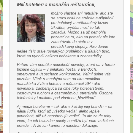
Milí hotelieri a manažéri reštaurácii,
možno vlastne ani netušíte, ako ste
sa zrazu ocitli na stránke e-nšpirácií
pre hotelový a reštauračný biznis.
Skrátka, „vyššia moc“ to tak
zariadila. Možno sa už nemohla
pozerať na to, ako sa pomaly ale isto
zamotávate do siete tzv.
prevádzkovej slepoty. Ako denne
riešite tisíc stále rovnakých problémov a ďalších tisíc,
ktoré sa vynorili celkom nečakane a znenazdajky.
Pritom vám nemôžu neuniknúť novinky, ktoré sa v tomto
biznise objavili – v prilákaní hosťa, v trendoch,
smerovaní a úspechoch konkurencie. Veľmi dobre vás
poznám. Však s mnohými som sa ako mediálna
manažérka Zväzu hotelov a reštaurácií SR i ako
novinárka, zaoberajúca sa dlhé roky hotelierstvom,
cestovným ruchom a gastronómiou, stretávala. Osobne,
telefonicky i mailami pod vlastnou „hlavičkou“.
Aj medzi hoteliermi – tak ako v každej inej brandži – sa
nájdu ľudia, ktorí už „všetko vedia“, alebo lepšie
povedané, nič už nepotrebujú vedieť. Ja ale za tie roky
viem, že ich hviezdne pocity nemôžu byť viac vzdialené
pravde... A že ich kariéra to napokon dokazuje.