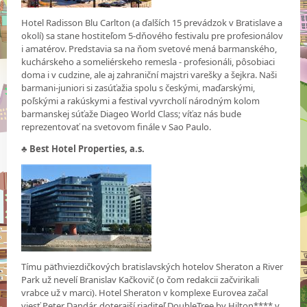
Hotel Radisson Blu Carlton (a ďalších 15 prevádzok v Bratislave a
okolí) sa stane hostiteľom 5-dňového festivalu pre profesionálov
i amatérov. Predstavia sa na ňom svetové mená barmanského,
kuchárskeho a someliérskeho remesla - profesionáli, pôsobiaci
doma i v cudzine, ale aj zahraniční majstri varešky a šejkra. Naši
barmani-juniori si zasúťažia spolu s českými, maďarskými,
poľskými a rakúskymi a festival vyvrcholí národným kolom
barmanskej súťaže Diageo World Class; víťaz nás bude
reprezentovať na svetovom finále v Sao Paulo.
♣
Best Hotel Properties, a.s.
Tímu päťhviezdičkových bratislavských hotelov Sheraton a River
Park už nevelí Branislav Kačkovič (o čom redakcii začvirikali
vrabce už v marci). Hotel Sheraton v komplexe Eurovea začal
viesť Peter Dandár, doterajší riaditeľ DoubleTree by Hilton**** v