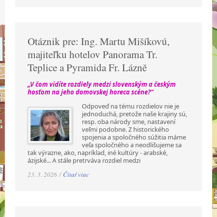
Otáznik pre: Ing. Martu Mišíkovú,
majiteľku hotelov Panorama Tr.
Teplice a Pyramida Fr. Lázně
„V čom vidíte rozdiely medzi slovenským a českým
hosťom na jeho domovskej horeca scéne?“
Odpoveď na tému rozdielov nie je
jednoduchá, pretože naše krajiny sú,
resp. oba národy sme, nastavení
veľmi podobne. Z historického
spojenia a spoločného súžitia máme
veľa spoločného a neodlišujeme sa
tak výrazne, ako, napríklad, iné kultúry - arabské,
ázijské... A stále pretrváva rozdiel medzi
23. 3. 2026 /
Čítať viac