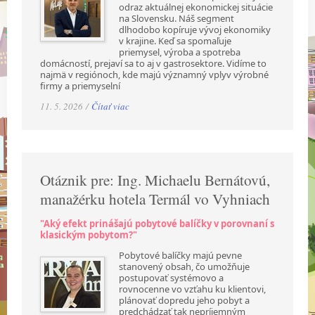
odraz aktuálnej ekonomickej situácie
na Slovensku. Náš segment
dlhodobo kopíruje vývoj ekonomiky
v krajine. Keď sa spomaľuje
priemysel, výroba a spotreba
domácností, prejaví sa to aj v gastrosektore. Vidíme to
najmä v regiónoch, kde majú významný vplyv výrobné
firmy a priemyselní
11. 5. 2026 /
Čítať viac
Otáznik pre: Ing. Michaelu Bernátovú,
manažérku hotela Termál vo Vyhniach
"Aký efekt prinášajú pobytové balíčky v porovnaní s
klasickým pobytom?"
Pobytové balíčky majú pevne
stanovený obsah, čo umožňuje
postupovať systémovo a
rovnocenne vo vzťahu ku klientovi,
plánovať dopredu jeho pobyt a
predchádzať tak nepríjemným