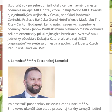
Už druhý rok po sebe obhájil hotel v centre hlavného mesta
ocenenie najlepší MICE hotel, ktoré udeľuje World MICE Awards
aj v jednotlivých krajinách. V Česku, napríklad, bodovala
Corinthia Praha, v Rakúsku Grand Hotel Wien, v Maďarsku The
Ritz – Carlton Budapest. Len u našich severných susedov je
ocenený Zamek Janów Podlaski mimo hlavného mesta, dokonca
celkom excentricky pri ukrajinských hraniciach. Svetové MICE
jednotky pôsobia v Dubaji a Katare, ale ako naj „MICE
organizátor“ vo svete sa umiestnila spoločnosť Liberty Czech
Republic & Slovakia DMC.
♣
Lomnica***** v Tatranskej Lomnici
Po desaťročí pôsobenia v Bellevue Grand Hoteli**** S.
Smokovec ukončil túto etapu pracovnej kariéry tamojší riaditeľ