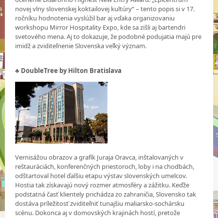
novej vlny slovenskej koktailovej kultúry“ – tento popis si v 17.
ročníku hodnotenia vyslúžil bar aj vďaka organizovaniu
workshopu Mirror Hospitality Expo, kde sa zišli aj bartendri
svetového mena. Aj to dokazuje, že podobné podujatia majú pre
imidž a zviditeľnenie Slovenska veľký význam.
♣ DoubleTree by Hilton Bratislava
Vernisážou obrazov a grafík Juraja Oravca, inštalovaných v
reštauráciách, konferenčných priestoroch, loby i na chodbách,
odštartoval hotel ďalšiu etapu výstav slovenských umelcov.
Hostia tak získavajú nový rozmer atmosféry a zážitku. Keďže
podstatná časť klientely prichádza zo zahraničia, Slovensko tak
dostáva príležitosť zviditeľniť tunajšiu maliarsko-sochársku
scénu. Dokonca aj v domovských krajinách hostí, pretože