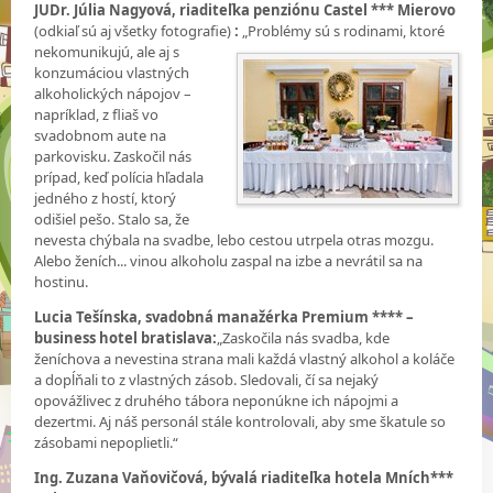
JUDr. Júlia Nagyová, riaditeľka penziónu Castel *** Mierovo
(odkiaľ sú aj všetky fotografie)
:
„Problémy sú s rodinami,
ktoré
nekomunikujú, ale aj s
konzumáciou vlastných
alkoholických nápojov –
napríklad, z fliaš vo
svadobnom aute na
parkovisku. Zaskočil nás
prípad, keď polícia hľadala
jedného z hostí, ktorý
odišiel pešo. Stalo sa, že
nevesta chýbala na svadbe, lebo cestou utrpela otras mozgu.
Alebo ženích... vinou alkoholu zaspal na izbe a nevrátil sa na
hostinu.
Lucia Tešínska, svadobná manažérka Premium **** –
business hotel bratislava:
„Zaskočila nás svadba, kde
ženíchova a nevestina strana mali každá vlastný alkohol a koláče
a dopĺňali to z vlastných zásob. Sledovali, čí sa nejaký
opovážlivec z druhého tábora neponúkne ich nápojmi a
dezertmi. Aj náš personál stále kontrolovali, aby sme škatule so
zásobami nepoplietli.“
Ing. Zuzana Vaňovičová, bývalá riaditeľka hotela Mních***