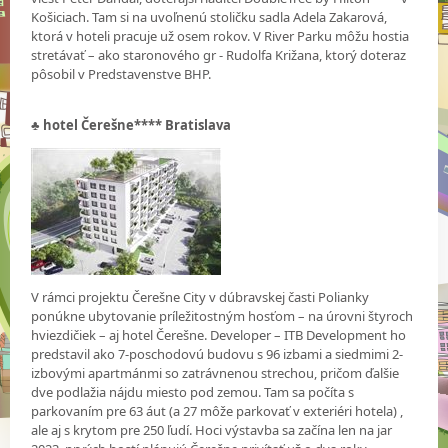
Košiciach. Tam si na uvoľnenú stoličku sadla Adela Zakarová,
ktorá v hoteli pracuje už osem rokov. V River Parku môžu hostia
stretávať – ako staronového gr - Rudolfa Križana, ktorý doteraz
pôsobil v Predstavenstve BHP.
♣
hotel Čerešne**** Bratislava
V rámci projektu Čerešne City v dúbravskej časti Polianky
ponúkne ubytovanie príležitostným hosťom – na úrovni štyroch
hviezdičiek – aj hotel Čerešne. Developer – ITB Development ho
predstavil ako 7-poschodovú budovu s 96 izbami a siedmimi 2-
izbovými apartmánmi so zatrávnenou strechou, pričom ďalšie
dve podlažia nájdu miesto pod zemou. Tam sa počíta s
parkovaním pre 63 áut (a 27 môže parkovať v exteriéri hotela) ,
ale aj s krytom pre 250 ľudí. Hoci výstavba sa začína len na jar