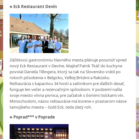
♣
Eck Restaurant Devín
Zážitkovú gastronómiu hlavného mesta plánuje posunúť vpred
nový Eck Restaurant v Devíne. Majiteľ Patrik Tkáč do kuchyne
povolal Daniela Tillingera, ktorý sa tak na Slovensko vrátil po
rokoch pôsobenia v Belgicku, Veľkej Británii a Rakúsku.
Reštaurácia s kapacitou 34 hostí a salónikom pre ďalších desať,
funguje len večer a rezervačným spôsobom. V podzemí našla
svoje miesto vínna pivnica, pre začiatok s ôsmimi tisíckami vín.
Mimochodom, názov reštaurácie má korene v prastarom názve
tamojšieho miesta – Gold Eck, teda zlatý roh.
♣
Poprad*** v Poprade