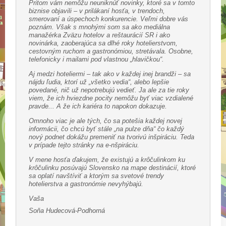
Pritom vám nemôžu neuniknúť novinky, ktoré sa v tomto
biznise objavili – v prilákaní hosťa, v trendoch,
smerovaní a úspechoch konkurencie. Veľmi dobre vás
poznám. Však s mnohými som sa ako mediálna
manažérka Zväzu hotelov a reštaurácií SR i ako
novinárka, zaoberajúca sa dlhé roky hotelierstvom,
cestovným ruchom a gastronómiou, stretávala. Osobne,
telefonicky i mailami pod vlastnou „hlavičkou“.
Aj medzi hoteliermi – tak ako v každej inej brandži – sa
nájdu ľudia, ktorí už „všetko vedia“, alebo lepšie
povedané, nič už nepotrebujú vedieť. Ja ale za tie roky
viem, že ich hviezdne pocity nemôžu byť viac vzdialené
pravde... A že ich kariéra to napokon dokazuje.
Omnoho viac je ale tých, čo sa potešia každej novej
informácii, čo chcú byť stále „na pulze dňa“ čo každý
nový podnet dokážu premeniť na tvorivú inšpiráciu. Teda
v prípade tejto stránky na e-nšpiráciu.
V mene hosťa ďakujem, že existujú a krôčulinkom ku
krôčulinku posúvajú Slovensko na mape destinácií, ktoré
sa oplatí navštíviť a ktorým sa svetové trendy
hotelierstva a gastronómie nevyhýbajú.
Vaša
Soňa Hudecová-Podhorná