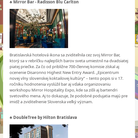
♣ Mirror Bar - Radisson Blu Carlton
Bratislavská hotelová ikona sa zviditeľnila cez svoj Mirror Bar,
ktorý sa v rebríčku najlepších barov sveta umiestnil na dvadsiatej
piatej priečke. Za čo od približne 700-člennej komisie získal aj
ocenenie Disaronno Highest New Entry Award. „Epicentrum
novej vlny slovenskej koktailovej kultúry“ – tento popis si v 17.
ročníku hodnotenia vyslúžil bar aj vďaka organizovaniu
workshopu Mirror Hospitality Expo, kde sa zišli aj bartendri
svetového mena. Aj to dokazuje, že podobné podujatia majú pre
imidž a zviditeľnenie Slovenska veľký význam.
♣ DoubleTree by Hilton Bratislava