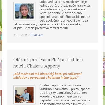
Odpoveď na tému rozdielov nie je
jednoduchá, pretože naše krajiny sú,
resp. oba národy sme, nastavení
veľmi podobne. Z historického
spojenia a spoločného súžitia máme
veľa spoločného a neodlišujeme sa
tak výrazne, ako, napríklad, iné kultúry - arabské,
ázijské... A stále pretrváva rozdiel medzi
23. 3. 2026 /
Čítať viac
Otáznik pre: Ivana Plačka, riaditeľa
hotela Chateau Appony
„Aké možnosti má historický hotel pri znižovaní
nákladov v porovnaní s hotelom iného typu?“
Chateau Appony je národnou
kultúrnou pamiatkou, preto „spadá“
pod krajský pamiatkový úrad. Ten
koordinuje, pripomienkuje a v
neposlednom rade schvaľuje zásahy
do jednotlivých opráv a investícií.