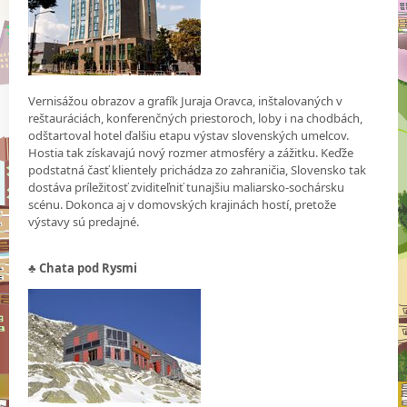
Vernisážou obrazov a grafík Juraja Oravca, inštalovaných v
reštauráciách, konferenčných priestoroch, loby i na chodbách,
odštartoval hotel ďalšiu etapu výstav slovenských umelcov.
Hostia tak získavajú nový rozmer atmosféry a zážitku. Keďže
podstatná časť klientely prichádza zo zahraničia, Slovensko tak
dostáva príležitosť zviditeľniť tunajšiu maliarsko-sochársku
scénu. Dokonca aj v domovských krajinách hostí, pretože
výstavy sú predajné.
♣ Chata pod Rysmi