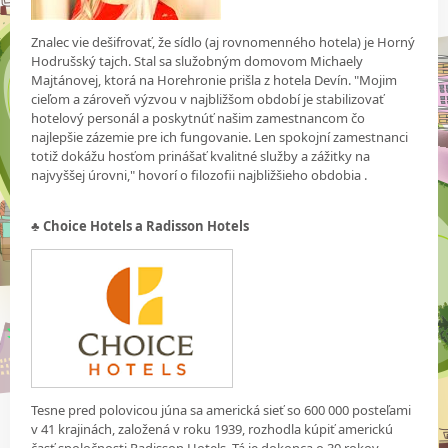
Znalec vie dešifrovať, že sídlo (aj rovnomenného hotela) je Horný
Hodrušský tajch. Stal sa služobným domovom Michaely
Majtánovej, ktorá na Horehronie prišla z hotela Devín. "Mojim
cieľom a zároveň výzvou v najbližšom období je stabilizovať
hotelový personál a poskytnúť našim zamestnancom čo
najlepšie zázemie pre ich fungovanie. Len spokojní zamestnanci
totiž dokážu hosťom prinášať kvalitné služby a zážitky na
najvyššej úrovni," hovorí o filozofii najbližšieho obdobia .
♣
Choice Hotels a Radisson Hotels
Tesne pred polovicou júna sa americká sieť so 600 000 posteľami
v 41 krajinách, založená v roku 1939, rozhodla kúpiť americkú
časť spoločnosti Radisson Hotels. Tá je dokonca o 30 rokov