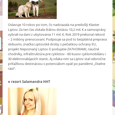
Oslavuje 10 rokov po tom, čo nadviazala na predošlý Klaster
Liptov. Za ten čas získala štátnu dotáciu 10,2 mil. € a samosprávy
vybrali na dani z ubytovania 11 mil. €. Rok 2019 prekonal rekord
– 2 milióny prenocovaní. Podpisuje sa pod to bezplatná preprava
skibusmi, značka Liptovské droby s pečiatkou ochrany EU,
projekt Nepoznaný Liptov či podujatie ZA7HORAMI, náučné
chodníky, infraštruktúra pre cyklistov - 60 kusov cyklomobiliáru i
30 elektronabíjacích staníc. Aj vďaka nim sa Liptov stal celoročne
príťažlivou destináciou s potenciálom opäť po pandémii „číselne
rásť“.
♣
rezort Salamandra HHT