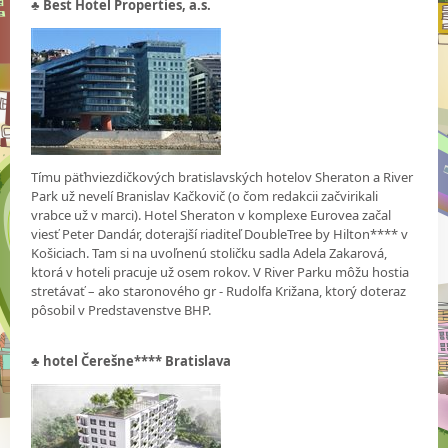
♣
Best Hotel Properties, a.s.
Tímu päťhviezdičkových bratislavských hotelov Sheraton a River
Park už nevelí Branislav Kačkovič (o čom redakcii začvirikali
vrabce už v marci). Hotel Sheraton v komplexe Eurovea začal
viesť Peter Dandár, doterajší riaditeľ DoubleTree by Hilton**** v
Košiciach. Tam si na uvoľnenú stoličku sadla Adela Zakarová,
ktorá v hoteli pracuje už osem rokov. V River Parku môžu hostia
stretávať – ako staronového gr - Rudolfa Križana, ktorý doteraz
pôsobil v Predstavenstve BHP.
♣
hotel Čerešne**** Bratislava