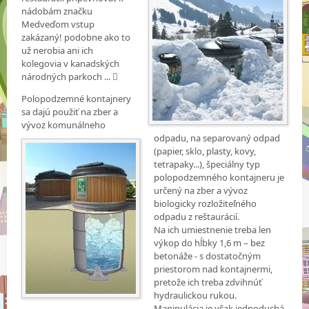
nádobám značku
Medveďom vstup
zakázaný! podobne ako to
už nerobia ani ich
kolegovia v kanadských
národných parkoch ... 
Polopodzemné kontajnery
sa dajú použiť na zber a
vývoz komunálneho
odpadu, na
separovaný odpad
(papier, sklo, plasty, kovy,
tetrapaky...), špeciálny typ
polopodzemného kontajneru je
určený na zber a vývoz
biologicky rozložiteľného
odpadu z reštaurácií.
Na ich umiestnenie treba len
výkop do hĺbky 1,6 m – bez
betonáže - s dostatočným
priestorom nad kontajnermi,
pretože ich treba zdvihnúť
hydraulickou rukou.
Manipulácia je však jednoduchá