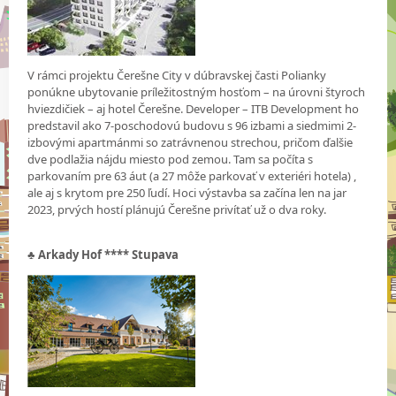
V rámci projektu Čerešne City v dúbravskej časti Polianky
ponúkne ubytovanie príležitostným hosťom – na úrovni štyroch
hviezdičiek – aj hotel Čerešne. Developer – ITB Development ho
predstavil ako 7-poschodovú budovu s 96 izbami a siedmimi 2-
izbovými apartmánmi so zatrávnenou strechou, pričom ďalšie
dve podlažia nájdu miesto pod zemou. Tam sa počíta s
parkovaním pre 63 áut (a 27 môže parkovať v exteriéri hotela) ,
ale aj s krytom pre 250 ľudí. Hoci výstavba sa začína len na jar
2023, prvých hostí plánujú Čerešne privítať už o dva roky.
♣
Arkady Hof **** Stupava