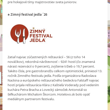
pre hokejové tímy majstrovstiev sveta juniorov.
♣ Zimný festival jedla ´26
Zatiaľ najviac zúčastnených reštaurácií – 56 (z toho 14
nováčikov), rekordná návštevnosť – 9241 hostí (čo znamená
nárast rezervácií o 9 percent), zvýšenie tržieb o 19,7 percent.
Takéto čísla, pre gastrobrandžu celkom optimistické, priniesol 13.
ročník Zimného festivalu jedla. Podľa organizátora Radoslava
Nackina a európskeho reštauračného bedeckra Falstaff najviac
hostí prijala reštaurácia Klára z Kaštieľa Voderady pod vedením
kuchára Petra Bracha a Lovecký zámoček Antonstál so
šéfkuchárom Michalom Škorcom. Hotelovo.sk bolo opäť
mediálnym partnerom festivalu.