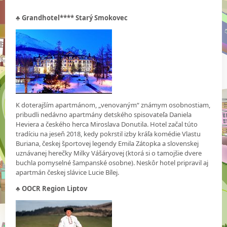
♣
Grandhotel**** Starý Smokovec
K doterajším apartmánom, „venovaným“ známym osobnostiam,
pribudli nedávno apartmány detského spisovateľa Daniela
Heviera a českého herca Miroslava Donutila. Hotel začal túto
tradíciu na jeseň 2018, kedy pokrstil izby kráľa komédie Vlastu
Buriana, českej športovej legendy Emila Zátopka a slovenskej
uznávanej herečky Milky Vášáryovej (ktorá si o tamojšie dvere
buchla pomyselné šampanské osobne). Neskôr hotel pripravil aj
apartmán českej slávice Lucie Bílej.
♣ OOCR Region Liptov