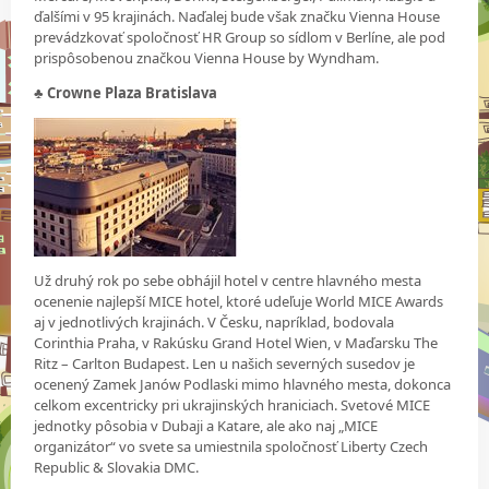
ďalšími v 95 krajinách. Naďalej bude však značku Vienna House
prevádzkovať spoločnosť HR Group so sídlom v Berlíne, ale pod
prispôsobenou značkou Vienna House by Wyndham.
♣ Crowne Plaza Bratislava
Už druhý rok po sebe obhájil hotel v centre hlavného mesta
ocenenie najlepší MICE hotel, ktoré udeľuje World MICE Awards
aj v jednotlivých krajinách. V Česku, napríklad, bodovala
Corinthia Praha, v Rakúsku Grand Hotel Wien, v Maďarsku The
Ritz – Carlton Budapest. Len u našich severných susedov je
ocenený Zamek Janów Podlaski mimo hlavného mesta, dokonca
celkom excentricky pri ukrajinských hraniciach. Svetové MICE
jednotky pôsobia v Dubaji a Katare, ale ako naj „MICE
organizátor“ vo svete sa umiestnila spoločnosť Liberty Czech
Republic & Slovakia DMC.