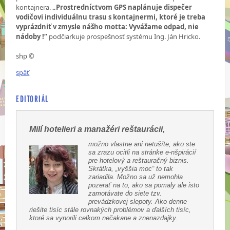
kontajnera.
„Prostredníctvom GPS naplánuje dispečer
vodičovi individuálnu trasu s kontajnermi, ktoré je treba
vyprázdniť v zmysle nášho motta: Vyvážame odpad, nie
nádoby !“
podčiarkuje prospešnosť systému Ing. Ján Hricko.
shp ©
späť
EDITORIÁL
Milí hotelieri a manažéri reštaurácii,
možno vlastne ani netušíte, ako ste
sa zrazu ocitli na stránke e-nšpirácií
pre hotelový a reštauračný biznis.
Skrátka, „vyššia moc“ to tak
zariadila. Možno sa už nemohla
pozerať na to, ako sa pomaly ale isto
zamotávate do siete tzv.
prevádzkovej slepoty. Ako denne
riešite tisíc stále rovnakých problémov a ďalších tisíc,
ktoré sa vynorili celkom nečakane a znenazdajky.