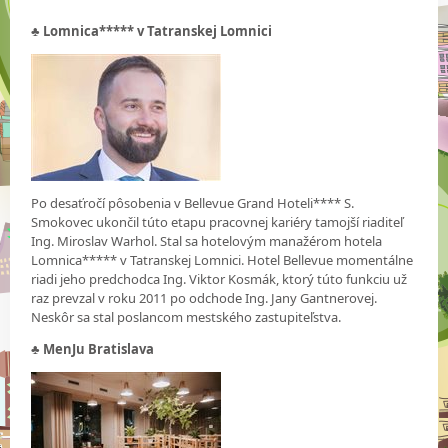
♣
Lomnica***** v Tatranskej Lomnici
Po desaťročí pôsobenia v Bellevue Grand Hoteli**** S.
Smokovec ukončil túto etapu pracovnej kariéry tamojší riaditeľ
Ing. Miroslav Warhol. Stal sa hotelovým manažérom hotela
Lomnica***** v Tatranskej Lomnici. Hotel Bellevue momentálne
riadi jeho predchodca Ing. Viktor Kosmák, ktorý túto funkciu už
raz prevzal v roku 2011 po odchode Ing. Jany Gantnerovej.
Neskôr sa stal poslancom mestského zastupiteľstva.
♣
MenJu Bratislava