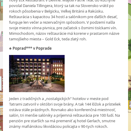
povolal Daniela Tillingera, ktorý sa tak na Slovensko vrátil po
rokoch pôsobenia v Belgicku, Veľkej Británii a Rakúsku.
Reštaurácia s kapacitou 34 hostí a salónikom pre ďalších desať,
funguje len večer a rezervačným spôsobom. V podzemí našla
svoje miesto vínna pivnica, pre začiatok s ôsmimi tisíckami vín.
Mimochodom, názov reštaurácie má korene v prastarom názve
tamojšieho miesta – Gold Eck, teda zlatý roh.
♣
Poprad*** v Poprade
Jeden z tradičných a „nostalgických“ hotelov v meste pod
Tatrami zatvoril v októbri svoje brány. A tak 144 lôžok a prísteliek
ostáva stále prázdnych. Rovnako ako konferenčná miestnosť,
salón, tri menšie salóniky a príjemná reštaurácia pre 100 ľudí. Na
penzión pre starších sa má premeniť aj hotel Gerlach, smutne
známy mafiánskou likvidáciou policajta v 90-tych rokoch.