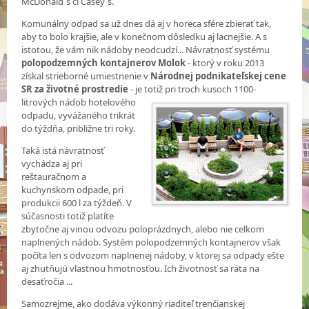
McDonald´s či Casey´s.
Komunálny odpad sa už dnes dá aj v horeca sfére zbierať tak,
aby to bolo krajšie, ale v konečnom dôsledku aj lacnejšie. A s
istotou, že vám nik nádoby neodcudzí... Návratnosť systému
polopodzemných kontajnerov Molok
- ktorý v roku 2013
získal strieborné umiestnenie v
Národnej podnikateľskej cene
SR za životné prostredie
- je totiž
pri troch kusoch 1100-
litrových nádob hotelového
odpadu, vyvážaného trikrát
do týždňa, približne tri roky.
Taká istá návratnosť
vychádza aj pri
reštauračnom a
kuchynskom odpade, pri
produkcii 600 l za týždeň. V
súčasnosti totiž platíte
zbytočne aj vinou odvozu poloprázdnych, alebo nie celkom
naplnených nádob. Systém polopodzemných kontajnerov však
počíta len s odvozom naplnenej nádoby, v ktorej sa odpady ešte
aj zhutňujú vlastnou hmotnosťou. Ich životnosť sa ráta na
desaťročia ...
Samozrejme, ako dodáva výkonný riaditeľ trenčianskej