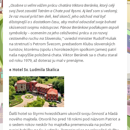
„Osobne si veľmi vážim prácu chatára Viktora Beránka, ktorý celý
svoj život zasvätil Tatrám a Chate pod Rysmi. Aj keď som si vedomý,
že raz musel prísť ten deň, keď skončí, jeho odchod mal byť
dôstojnejší a s dostatkom času, aby mohol odovzdať svoje bohaté
skúsenosti svojmu nástupcovi. Pánovi Beránkovi poďakujem aspoň
symbolicky – ocenením za jeho celoživotnú prácu a za rozvoj
cestovného ruchu na Slovensku,“
uviedol minister Rudolf Huliak
na stretnutí s Petrom Švecom, predsedom Klubu slovenských
turistov, ktorému (spolu s horolezeckým spolkom James) patrí
naša najvyššie položená chata. Viktor Beránek sa o chatu staral
od roku 1979, až doteraz ju mal v prenájme.
♣
Hotel Sv. Ludmila Skalica
Ďalší hotel so štyrmi hviezdičkami ukončil svoju činnosť a hľadá
nového majiteľa. Otvorili ho pred 18 rokmi pod názvom Patriot a
o sedem rokov neskôr ho majiteľka premenovala na počesť
svojej babičky na Sv. Ludmilu. Zameriaval sa na relaxačné služby