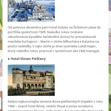
Od polovice decembra patrí hotel Solisko na Štrbskom plese do
portfóĺia spoločnosti TMR. Niekoľko rokov (vrátane
rekonštrukcie bývalého liečebného domu) ho prevádzkovali
manželia Kurhajovci – Martin v úlohe šéfkuchára a Katarína na
pozícii riaditeľky. V tejto úlohe ju dnes vystrieda Lukáš Kajan.,
ktorý niekoľko rokov pracoval v spoločnosti ako F&B manager.
♣
Hotel Slovan Piešťany
Kedysi najluxusnejšia secesná ikona piešťanských kúpeľov z roku
1906 – Grand hotel Rónai, neskôr Royal a počas socializmu
premenovaný na Slovan - stále chátra. Do jej rekonštrukcie sa nik