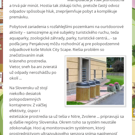
a trvá pár minút. Hostia tak získajú ticho, pretože častý odvoz
odpadov spôsobuje hluk, znepríjemňuje pobyt a komplikuje
premávku.
Pobytové zariadenia s rozľahlejšími pozemkami na ourtdoorové
aktivity – samozrejme aj iné subjekty turistického ruchu, teda
aquaparky, zoologické záhrady, parky, turistické centrá... - sa
podľa Jany Penjakovej môžu rozhodnúť aj pre polopodzemné
odpadkové koše Molok City Scape. Riešia problém so
znečisťovaním inak
krásneho prostredia.
Vietor, sneh ba ani zvieratá
už odpady nerozhádžu po
okolí ...
Na Slovensku už stojí
niekoľko desiatok
polopodzemných
kontajnerov. Z väčšej
efektivity, úspor i
estetizácie prostredia sa už tešia v Nitre, Zvolene ... pripravujú sa
aj ďalšie regióny Slovenska. Okrem toho sa systém neustále
zdokonaľuje. Hoci aj monitorovacím systémom, ktorý
prostredníctvom ultrazvukového senzora sníma naplnenosť