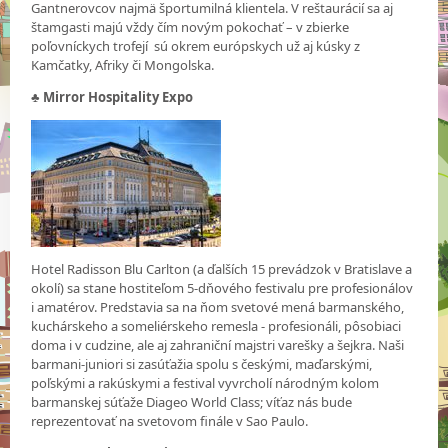
Gantnerovcov najmä športumilná klientela. V reštaurácií sa aj
štamgasti majú vždy čím novým pokochať – v zbierke
poľovníckych trofejí sú okrem európskych už aj kúsky z
Kamčatky, Afriky či Mongolska.
♣
Mirror Hospitality Expo
Hotel Radisson Blu Carlton (a ďalších 15 prevádzok v Bratislave a
okolí) sa stane hostiteľom 5-dňového festivalu pre profesionálov
i amatérov. Predstavia sa na ňom svetové mená barmanského,
kuchárskeho a someliérskeho remesla - profesionáli, pôsobiaci
doma i v cudzine, ale aj zahraniční majstri varešky a šejkra. Naši
barmani-juniori si zasúťažia spolu s českými, maďarskými,
poľskými a rakúskymi a festival vyvrcholí národným kolom
barmanskej súťaže Diageo World Class; víťaz nás bude
reprezentovať na svetovom finále v Sao Paulo.