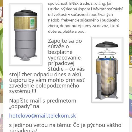
spoločnosti ENEX trade, s.r.o. Ing. Ján
Hricko, výsledná úspora i návratnosť závisí
od veľkosti v súčasnosti používaných
nádob, frekvencie súčasného i budúceho
zberu, dohodnutej sumy za odvoz, ktorú
doteraz platíte a pod.
Zapojte sa do
súťaže o
bezplatné
vypracovanie
prípadovej
štúdie – čo vás
stojí zber odpadu dnes a akú
úsporu by vám mohlo priniesť
zavedenie polopodzemného
systému !!!
Napíšte mail s predmetom
„odpady“ na
hotelovo@mail.telekom.sk
s jedinou vetou na tému:
Čo je pýchou vášho
zariadenia?