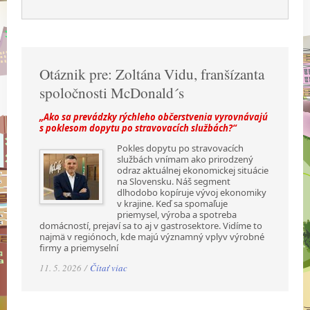
Otáznik pre: Zoltána Vidu, franšízanta
spoločnosti McDonald´s
„Ako sa prevádzky rýchleho občerstvenia vyrovnávajú
s poklesom dopytu po stravovacích službách?“
Pokles dopytu po stravovacích
službách vnímam ako prirodzený
odraz aktuálnej ekonomickej situácie
na Slovensku. Náš segment
dlhodobo kopíruje vývoj ekonomiky
v krajine. Keď sa spomaľuje
priemysel, výroba a spotreba
domácností, prejaví sa to aj v gastrosektore. Vidíme to
najmä v regiónoch, kde majú významný vplyv výrobné
firmy a priemyselní
11. 5. 2026 /
Čítať viac