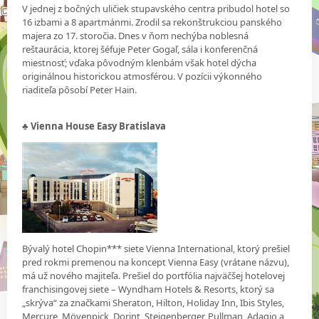
V jednej z bočných uličiek stupavského centra pribudol hotel so
16 izbami a 8 apartmánmi. Zrodil sa rekonštrukciou panského
majera zo 17. storočia. Dnes v ňom nechýba noblesná
reštaurácia, ktorej šéfuje Peter Gogaľ, sála i konferenčná
miestnosť; vďaka pôvodným klenbám však hotel dýcha
originálnou historickou atmosférou. V pozícii výkonného
riaditeľa pôsobí Peter Hain.
♣ Vienna House Easy Bratislava
Bývalý hotel Chopin*** siete Vienna International, ktorý prešiel
pred rokmi premenou na koncept Vienna Easy (vrátane názvu),
má už nového majiteľa. Prešiel do portfólia najväčšej hotelovej
franchisingovej siete – Wyndham Hotels & Resorts, ktorý sa
„skrýva“ za značkami Sheraton, Hilton, Holiday Inn, Ibis Styles,
Mercure, Mövenpick, Dorint, Steigenberger, Pullman, Adagio a