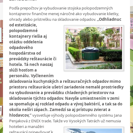
Podľa prepočtov je vybudovanie stojiska polopodzemných
kontajnerov finančne menej
náročné ako vybudovanie klietky,
ohrady alebo prístrešku na skladovanie odpadov.
„Odhliadnuc
od estetizácie,
polopodzemné
kontajnery riešia aj
otázku oddelenia
odpadového
hospodárstva od
prevádzky reštaurácie či
hotela. Tá nech naozaj
slúži hosťom a
personálu. Vyčlenením
skladovania kuchynských a reštauračných odpadov mimo
priestoru reštaurácie ušetrí zariadenie nemalé prostriedky
na vybudovanie a prevádzku chladených priestorov na
skladovanie týchto odpadov. Navyše umiestnením v zemi
sa spomaľuje aj rozklad odpadu a vývoj baktérií, a tak sa do
okolia nešíri zápach. Zamedzí sa aj prístupu zvierat a
hlodavcov,“
vysvetľuje výhody polopodzemného systému Jana
Penjaková z ENEX trade. Takže vo Vysokých Tatrách už
nemusia
hotelieri a manažéri
reštaurácií pripevňovať k