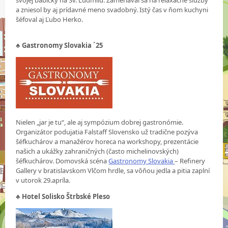
a zniesol by aj prídavné meno svadobný. Istý čas v ňom kuchyni
šéfoval aj Ľubo Herko.
♣
Gastronomy Slovakia ´25
Nielen „jar je tu“, ale aj sympózium dobrej gastronómie.
Organizátor podujatia Falstaff Slovensko už tradične pozýva
šéfkuchárov a manažérov horeca na workshopy, prezentácie
našich a ukážky zahraničných (často michelinovských)
šéfkuchárov. Domovská scéna
Gastronomy Slovakia
– Refinery
Gallery v bratislavskom Vlčom hrdle, sa vôňou jedla a pitia zaplní
v utorok 29.apríla.
♣ Hotel Solisko Štrbské Pleso