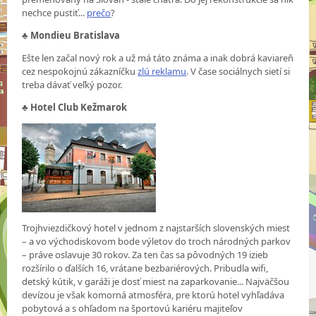
nechce pustiť...
prečo
?
♣
Mondieu Bratislava
Ešte len začal nový rok a už má táto známa a inak dobrá kaviareň
cez nespokojnú zákazníčku
zlú reklamu
. V čase sociálnych sietí si
treba dávať veľký pozor.
♣
Hotel Club Kežmarok
Trojhviezdičkový hotel v jednom z najstarších slovenských miest
– a vo východiskovom bode výletov do troch národných parkov
– práve oslavuje 30 rokov. Za ten čas sa pôvodných 19 izieb
rozšírilo o ďalších 16, vrátane bezbariérových. Pribudla wifi,
detský kútik, v garáži je dosť miest na zaparkovanie... Najväčšou
devízou je však komorná atmosféra, pre ktorú hotel vyhľadáva
pobytová a s ohľadom na športovú kariéru majiteľov