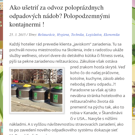
Ako ušetriť za odvoz poloprázdnych
odpadových nádob? Polopodzemnými
kontajnermi !
25. 3. 2015 / Témy:
Reštaurácie
,
Hygiena
,
Technika
,
Legislatíva
,
Ekonomika
Každý hotelier rád prevedie klienta „javiskom“ zariadenia. Tu sa
pochváli novou miestnosťou na školenia, inde s radosťou ukáže
služby wellness, otvorí dvere do detského kútika či fitness sveta,
pýši sa pekne zariadenou reštauráciou. Zákulisie však ostáva
pred zrakom hosťa skryté.
Veď
koho čo do našej práčovne,
kotolne, kuchyne, zásob alebo
nebodaj zberu odpadu..?!
Paradoxne sa však aj táto
nevábna stránka hotelového a
reštauračného života dá
premeniť na pýchu tak, ako to
robia v Kanade, v Škandinávii
či v USA... Navyše s nižšími
nákladmi. A s vyššou návštevnosťou stravovacích zariadení, ako
to po zavedení nového odpadkového systému dokazuje sieť