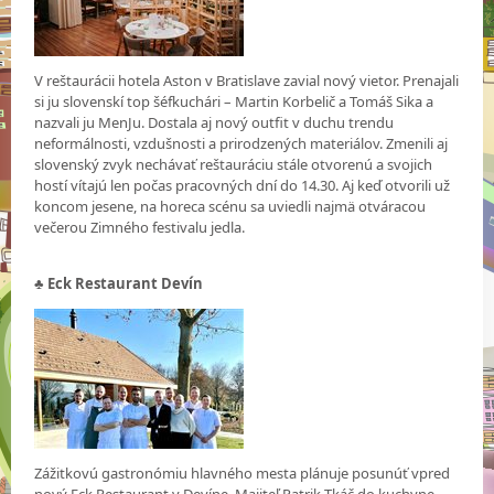
V reštaurácii hotela Aston v Bratislave zavial nový vietor. Prenajali
si ju slovenskí top šéfkuchári – Martin Korbelič a Tomáš Sika a
nazvali ju MenJu. Dostala aj nový outfit v duchu trendu
neformálnosti, vzdušnosti a prirodzených materiálov. Zmenili aj
slovenský zvyk nechávať reštauráciu stále otvorenú a svojich
hostí vítajú len počas pracovných dní do 14.30. Aj keď otvorili už
koncom jesene, na horeca scénu sa uviedli najmä otváracou
večerou Zimného festivalu jedla.
♣
Eck Restaurant Devín
Zážitkovú gastronómiu hlavného mesta plánuje posunúť vpred
nový Eck Restaurant v Devíne. Majiteľ Patrik Tkáč do kuchyne