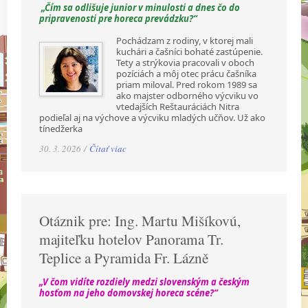
„Čím sa odlišuje junior v minulosti a dnes čo do
pripravenosti pre horeca prevádzku?“
Pochádzam z rodiny, v ktorej mali
kuchári a čašníci bohaté zastúpenie.
Tety a strýkovia pracovali v oboch
pozíciách a môj otec prácu čašníka
priam miloval. Pred rokom 1989 sa
ako majster odborného výcviku vo
vtedajších Reštauráciách Nitra
podieľal aj na výchove a výcviku mladých učňov. Už ako
tínedžerka
30. 3. 2026 /
Čítať viac
Otáznik pre: Ing. Martu Mišíkovú,
majiteľku hotelov Panorama Tr.
Teplice a Pyramida Fr. Lázně
„V čom vidíte rozdiely medzi slovenským a českým
hosťom na jeho domovskej horeca scéne?“