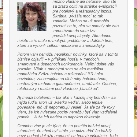
možno vlastne ani netušíte, ako ste
sa zrazu ocitli na stránke e-nšpirácií
pre hotelový a reštauračný biznis.
Skrátka, „vyššia moc“ to tak
zariadila. Možno sa už nemohla
pozerať na to, ako sa pomaly ale isto
zamotávate do siete tzv.
prevádzkovej slepoty. Ako denne
riešite tisíc stále rovnakých problémov a ďalších tisíc,
ktoré sa vynorili celkom nečakane a znenazdajky.
Pritom vám nemôžu neuniknúť novinky, ktoré sa v tomto
biznise objavili – v prilákaní hosťa, v trendoch,
smerovaní a úspechoch konkurencie. Veľmi dobre vás
poznám. Však s mnohými som sa ako mediálna
manažérka Zväzu hotelov a reštaurácií SR i ako
novinárka, zaoberajúca sa dlhé roky hotelierstvom,
cestovným ruchom a gastronómiou, stretávala. Osobne,
telefonicky i mailami pod vlastnou „hlavičkou“.
Aj medzi hoteliermi – tak ako v každej inej brandži – sa
nájdu ľudia, ktorí už „všetko vedia“, alebo lepšie
povedané, nič už nepotrebujú vedieť. Ja ale za tie roky
viem, že ich hviezdne pocity nemôžu byť viac vzdialené
pravde... A že ich kariéra to napokon dokazuje.
Omnoho viac je ale tých, čo sa potešia každej novej
informácii, čo chcú byť stále „na pulze dňa“ čo každý
nový podnet dokážu premeniť na tvorivú inšpiráciu. Teda