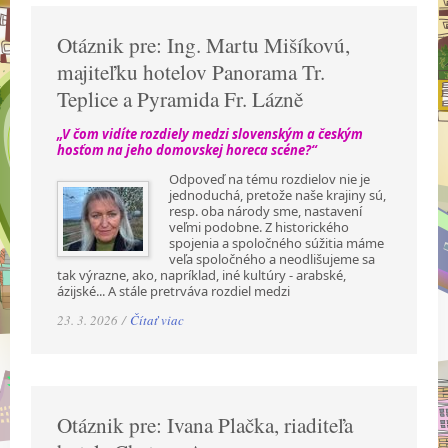
Otáznik pre: Ing. Martu Mišíkovú,
majiteľku hotelov Panorama Tr.
Teplice a Pyramida Fr. Lázně
„V čom vidíte rozdiely medzi slovenským a českým
hosťom na jeho domovskej horeca scéne?“
Odpoveď na tému rozdielov nie je
jednoduchá, pretože naše krajiny sú,
resp. oba národy sme, nastavení
veľmi podobne. Z historického
spojenia a spoločného súžitia máme
veľa spoločného a neodlišujeme sa
tak výrazne, ako, napríklad, iné kultúry - arabské,
ázijské... A stále pretrváva rozdiel medzi
23. 3. 2026 /
Čítať viac
Otáznik pre: Ivana Plačka, riaditeľa