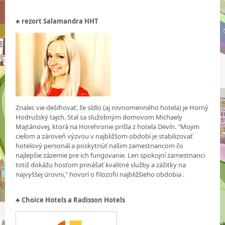
♣
rezort Salamandra HHT
Znalec vie dešifrovať, že sídlo (aj rovnomenného hotela) je Horný
Hodrušský tajch. Stal sa služobným domovom Michaely
Majtánovej, ktorá na Horehronie prišla z hotela Devín. "Mojim
cieľom a zároveň výzvou v najbližšom období je stabilizovať
hotelový personál a poskytnúť našim zamestnancom čo
najlepšie zázemie pre ich fungovanie. Len spokojní zamestnanci
totiž dokážu hosťom prinášať kvalitné služby a zážitky na
najvyššej úrovni," hovorí o filozofii najbližšieho obdobia .
♣
Choice Hotels a Radisson Hotels