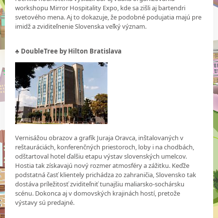
workshopu Mirror Hospitality Expo, kde sa zišli aj bartendri
svetového mena. Aj to dokazuje, že podobné podujatia majú pre
imidž a zviditeľnenie Slovenska veľký význam.
♣ DoubleTree by Hilton Bratislava
Vernisážou obrazov a grafík Juraja Oravca, inštalovaných v
reštauráciách, konferenčných priestoroch, loby i na chodbách,
odštartoval hotel ďalšiu etapu výstav slovenských umelcov.
Hostia tak získavajú nový rozmer atmosféry a zážitku. Keďže
podstatná časť klientely prichádza zo zahraničia, Slovensko tak
dostáva príležitosť zviditeľniť tunajšiu maliarsko-sochársku
scénu. Dokonca aj v domovských krajinách hostí, pretože
výstavy sú predajné.