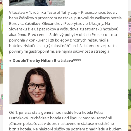
Víťazstvo v 1. ročníku Taste of Tatry cup – Prosecco race, teda v
behu čašníkov s proseccom na tácke, putovali do wellness hotela
Borovica čašníkovi Olexandrovi Pecerytsiovi z Ukrajiny. Na
Slovensku žije už päť rokov a vyštudoval tu tatranskú hotelovú
akadémiu. Prvú cenu – 3-dňový pobyt v oblasti Prosecco – mu
pomohla v konkurencii 29 kolegov z rôznych reštaurácií a
hotelov získať nielen „rýchlosť nôh“ na 1,3–kilometrovej trati s
povinnými gastropointmi, ale najmä šikovnosť a stratégia.
♣ DoubleTree by Hilton Bratislava****
Od 1. júna sa stala generálnou riaditeľkou hotela Petra
Ďurčeková. Prichádza z hotela Pod lipou v Modre-Harmónii.
„Chcem pokračovať v dobre nastavenom statuse mestského
biznis hotela. Na niektoré služby sa pozriem z nadhľadu a budem