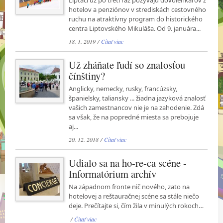
Liptáci už po tretí raz pozývajú dovolenkárov z
hotelov a penziónov v strediskách cestovného
ruchu na atraktívny program do historického
centra Liptovského Mikuláša. Od 9. januára...
18. 1. 2019 /
Čítať viac
Už zháňate ľudí so znalosťou
čínštiny?
Anglicky, nemecky, rusky, francúzsky,
španielsky, taliansky ... žiadna jazyková znalosť
vašich zamestnancov nie je na zahodenie. Zdá
sa však, že na popredné miesta sa prebojuje
aj...
20. 12. 2018 /
Čítať viac
Udialo sa na ho-re-ca scéne -
Informatórium archív
Na západnom fronte nič nového, zato na
hotelovej a reštauračnej scéne sa stále niečo
deje. Prečítajte si, čím žila v minulých rokoch…
/
Čítať viac