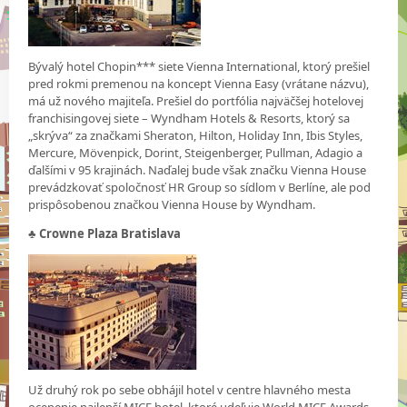
Bývalý hotel Chopin*** siete Vienna International, ktorý prešiel
pred rokmi premenou na koncept Vienna Easy (vrátane názvu),
má už nového majiteľa. Prešiel do portfólia najväčšej hotelovej
franchisingovej siete – Wyndham Hotels & Resorts, ktorý sa
„skrýva“ za značkami Sheraton, Hilton, Holiday Inn, Ibis Styles,
Mercure, Mövenpick, Dorint, Steigenberger, Pullman, Adagio a
ďalšími v 95 krajinách. Naďalej bude však značku Vienna House
prevádzkovať spoločnosť HR Group so sídlom v Berlíne, ale pod
prispôsobenou značkou Vienna House by Wyndham.
♣ Crowne Plaza Bratislava
Už druhý rok po sebe obhájil hotel v centre hlavného mesta
ocenenie najlepší MICE hotel, ktoré udeľuje World MICE Awards