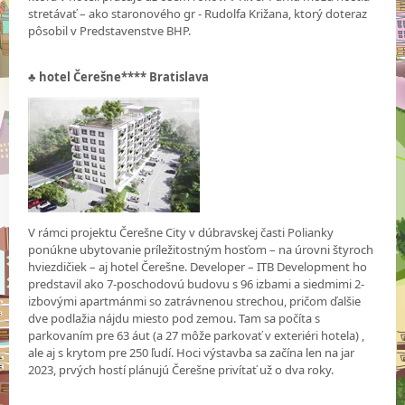
stretávať – ako staronového gr - Rudolfa Križana, ktorý doteraz
pôsobil v Predstavenstve BHP.
♣
hotel Čerešne**** Bratislava
V rámci projektu Čerešne City v dúbravskej časti Polianky
ponúkne ubytovanie príležitostným hosťom – na úrovni štyroch
hviezdičiek – aj hotel Čerešne. Developer – ITB Development ho
predstavil ako 7-poschodovú budovu s 96 izbami a siedmimi 2-
izbovými apartmánmi so zatrávnenou strechou, pričom ďalšie
dve podlažia nájdu miesto pod zemou. Tam sa počíta s
parkovaním pre 63 áut (a 27 môže parkovať v exteriéri hotela) ,
ale aj s krytom pre 250 ľudí. Hoci výstavba sa začína len na jar
2023, prvých hostí plánujú Čerešne privítať už o dva roky.