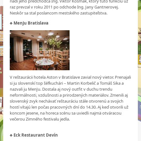
riadi jeho predchodca Ing. Viktor Kosmák, ktorý túto funkciu už
raz prevzal v roku 2011 po odchode Ing. Jany Gantnerovej.
Neskôr sa stal poslancom mestského zastupiteľstva.
♣
MenJu Bratislava
V reštaurácii hotela Aston v Bratislave zavial nový vietor. Prenajali
si ju slovenskí top šéfkuchári – Martin Korbelič a Tomáš Sika a
nazvali ju MenJu. Dostala aj nový outfit v duchu trendu
neformálnosti, vzdušnosti a prirodzených materiálov. Zmenili aj
slovenský zvyk nechávať reštauráciu stále otvorenú a svojich
hostí vítajú len počas pracovných dní do 14.30. Aj keď otvorili už
koncom jesene, na horeca scénu sa uviedli najmä otváracou
večerou Zimného festivalu jedla.
♣
Eck Restaurant Devín