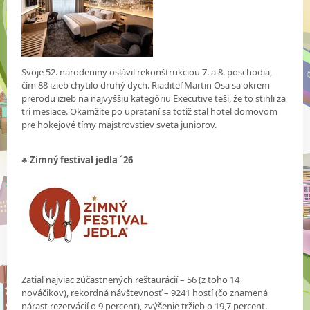
Svoje 52. narodeniny oslávil rekonštrukciou 7. a 8. poschodia,
čím 88 izieb chytilo druhý dych. Riaditeľ Martin Osa sa okrem
prerodu izieb na najvyššiu kategóriu Executive teší, že to stihli za
tri mesiace. Okamžite po uprataní sa totiž stal hotel domovom
pre hokejové tímy majstrovstiev sveta juniorov.
♣ Zimný festival jedla ´26
Zatiaľ najviac zúčastnených reštaurácií – 56 (z toho 14
nováčikov), rekordná návštevnosť – 9241 hostí (čo znamená
nárast rezervácií o 9 percent), zvýšenie tržieb o 19,7 percent.