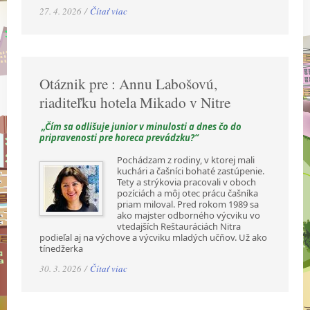
27. 4. 2026 /
Čítať viac
Otáznik pre : Annu Labošovú,
riaditeľku hotela Mikado v Nitre
„Čím sa odlišuje junior v minulosti a dnes čo do
pripravenosti pre horeca prevádzku?“
Pochádzam z rodiny, v ktorej mali
kuchári a čašníci bohaté zastúpenie.
Tety a strýkovia pracovali v oboch
pozíciách a môj otec prácu čašníka
priam miloval. Pred rokom 1989 sa
ako majster odborného výcviku vo
vtedajších Reštauráciách Nitra
podieľal aj na výchove a výcviku mladých učňov. Už ako
tínedžerka
30. 3. 2026 /
Čítať viac