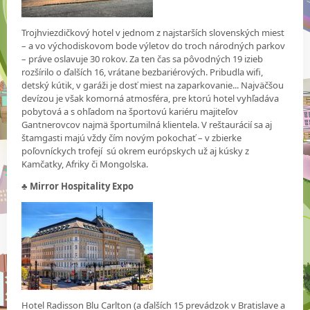
Trojhviezdičkový hotel v jednom z najstarších slovenských miest
– a vo východiskovom bode výletov do troch národných parkov
– práve oslavuje 30 rokov. Za ten čas sa pôvodných 19 izieb
rozšírilo o ďalších 16, vrátane bezbariérových. Pribudla wifi,
detský kútik, v garáži je dosť miest na zaparkovanie... Najväčšou
devízou je však komorná atmosféra, pre ktorú hotel vyhľadáva
pobytová a s ohľadom na športovú kariéru majiteľov
Gantnerovcov najmä športumilná klientela. V reštaurácií sa aj
štamgasti majú vždy čím novým pokochať – v zbierke
poľovníckych trofejí sú okrem európskych už aj kúsky z
Kamčatky, Afriky či Mongolska.
♣
Mirror Hospitality Expo
Hotel Radisson Blu Carlton (a ďalších 15 prevádzok v Bratislave a