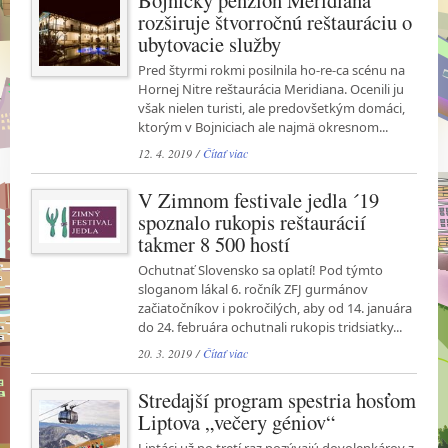
rozširuje štvorročnú reštauráciu o
ubytovacie služby
Pred štyrmi rokmi posilnila ho-re-ca scénu na
Hornej Nitre reštaurácia Meridiana. Ocenili ju
však nielen turisti, ale predovšetkým domáci,
ktorým v Bojniciach ale najmä okresnom...
12. 4. 2019 /
Čítať viac
V Zimnom festivale jedla ´19
spoznalo rukopis reštaurácií
takmer 8 500 hostí
Ochutnať Slovensko sa oplatí! Pod týmto
sloganom lákal 6. ročník ZFJ gurmánov
začiatočníkov i pokročilých, aby od 14. januára
do 24. februára ochutnali rukopis tridsiatky...
20. 3. 2019 /
Čítať viac
Stredajší program spestria hosťom
Liptova „večery géniov“