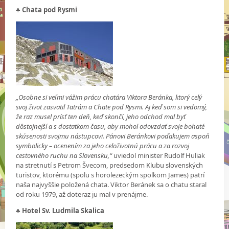
♣ Chata pod Rysmi
„Osobne si veľmi vážim prácu chatára Viktora Beránka, ktorý celý
svoj život zasvätil Tatrám a Chate pod Rysmi. Aj keď som si vedomý,
že raz musel prísť ten deň, keď skončí, jeho odchod mal byť
dôstojnejší a s dostatkom času, aby mohol odovzdať svoje bohaté
skúsenosti svojmu nástupcovi. Pánovi Beránkovi poďakujem aspoň
symbolicky – ocenením za jeho celoživotnú prácu a za rozvoj
cestovného ruchu na Slovensku,“
uviedol minister Rudolf Huliak
na stretnutí s Petrom Švecom, predsedom Klubu slovenských
turistov, ktorému (spolu s horolezeckým spolkom James) patrí
naša najvyššie položená chata. Viktor Beránek sa o chatu staral
od roku 1979, až doteraz ju mal v prenájme.
♣
Hotel Sv. Ludmila Skalica