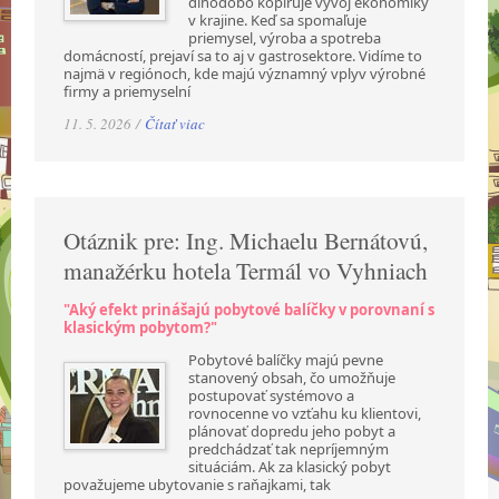
dlhodobo kopíruje vývoj ekonomiky
v krajine. Keď sa spomaľuje
priemysel, výroba a spotreba
domácností, prejaví sa to aj v gastrosektore. Vidíme to
najmä v regiónoch, kde majú významný vplyv výrobné
firmy a priemyselní
11. 5. 2026 /
Čítať viac
Otáznik pre: Ing. Michaelu Bernátovú,
manažérku hotela Termál vo Vyhniach
"Aký efekt prinášajú pobytové balíčky v porovnaní s
klasickým pobytom?"
Pobytové balíčky majú pevne
stanovený obsah, čo umožňuje
postupovať systémovo a
rovnocenne vo vzťahu ku klientovi,
plánovať dopredu jeho pobyt a
predchádzať tak nepríjemným
situáciám. Ak za klasický pobyt
považujeme ubytovanie s raňajkami, tak