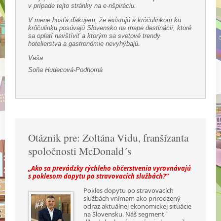
v prípade tejto stránky na e-nšpiráciu.
V mene hosťa ďakujem, že existujú a krôčulinkom ku
krôčulinku posúvajú Slovensko na mape destinácií, ktoré
sa oplatí navštíviť a ktorým sa svetové trendy
hotelierstva a gastronómie nevyhýbajú.
Vaša
Soňa Hudecová-Podhorná
Otáznik pre: Zoltána Vidu, franšízanta
spoločnosti McDonald´s
„Ako sa prevádzky rýchleho občerstvenia vyrovnávajú
s poklesom dopytu po stravovacích službách?“
Pokles dopytu po stravovacích
službách vnímam ako prirodzený
odraz aktuálnej ekonomickej situácie
na Slovensku. Náš segment