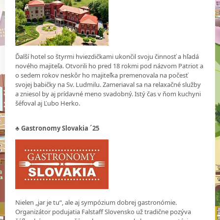
Ďalší hotel so štyrmi hviezdičkami ukončil svoju činnosť a hľadá
nového majiteľa. Otvorili ho pred 18 rokmi pod názvom Patriot a
o sedem rokov neskôr ho majiteľka premenovala na počesť
svojej babičky na Sv. Ludmilu. Zameriaval sa na relaxačné služby
a zniesol by aj prídavné meno svadobný. Istý čas v ňom kuchyni
šéfoval aj Ľubo Herko.
♣
Gastronomy Slovakia ´25
Nielen „jar je tu“, ale aj sympózium dobrej gastronómie.
Organizátor podujatia Falstaff Slovensko už tradične pozýva