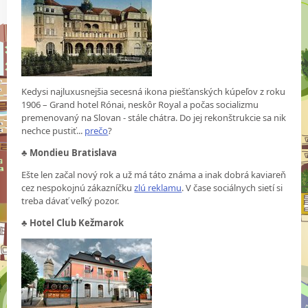
Kedysi najluxusnejšia secesná ikona piešťanských kúpeľov z roku
1906 – Grand hotel Rónai, neskôr Royal a počas socializmu
premenovaný na Slovan - stále chátra. Do jej rekonštrukcie sa nik
nechce pustiť...
prečo
?
♣
Mondieu Bratislava
Ešte len začal nový rok a už má táto známa a inak dobrá kaviareň
cez nespokojnú zákazníčku
zlú reklamu
. V čase sociálnych sietí si
treba dávať veľký pozor.
♣
Hotel Club Kežmarok