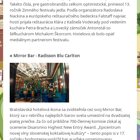
Takéto čísla, pre gastrobrandžu celkom optimistické, priniesol 13.
ročník Zimného festivalu jedla. Podľa organizátora Radoslava
Nackina a európskeho reštauračného bedeckra Falstaff najviac
hostí prijala reštaurácia Klára z Kaštieľa Voderady pod vedením
kuchára Petra Bracha a Lovecký zámoček Antonstál so
šéfkuchárom Michalom Škorcom. Hotelovo.sk bolo opäť
mediálnym partnerom festivalu.
♣ Mirror Bar - Radisson Blu Carlton
Bratislavská hotelová ikona sa zviditeľnila cez svoj Mirror Bar,
ktorý sa v rebríčku najlepších barov sveta umiestnil na dvadsiatej
piatej priečke. Za čo od približne 700-člennej komisie získal aj
ocenenie Disaronno Highest New Entry Award. „Epicentrum
novej vlny slovenskej koktailovej kultúry“ – tento popis si v 17.
ročníku hodnotenia vyslúžil bar aj vďaka organizovaniu