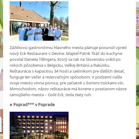
Zážitkovú gastronómiu hlavného mesta plánuje posunúť vpred
nový Eck Restaurant v Devíne. Majiteľ Patrik Tkáč do kuchyne
povolal Daniela Tillingera, ktorý sa tak na Slovensko vrátil po
rokoch pôsobenia v Belgicku, Veľkej Británii a Rakúsku.
Reštaurácia s kapacitou 34 hostí a salónikom pre ďalších desať,
funguje len večer a rezervačným spôsobom. V podzemí našla
svoje miesto vínna pivnica, pre začiatok s ôsmimi tisíckami vín.
Mimochodom, názov reštaurácie má korene v prastarom názve
tamojšieho miesta – Gold Eck, teda zlatý roh.
♣
Poprad*** v Poprade