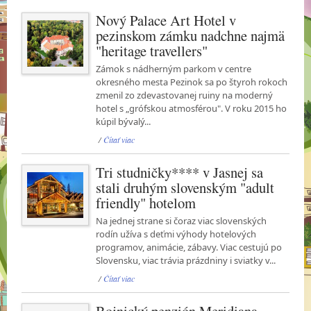
Nový Palace Art Hotel v
pezinskom zámku nadchne najmä
"heritage travellers"
Zámok s nádherným parkom v centre
okresného mesta Pezinok sa po štyroh rokoch
zmenil zo zdevastovanej ruiny na moderný
hotel s „grófskou atmosférou". V roku 2015 ho
kúpil bývalý...
/
Čítať viac
Tri studničky**** v Jasnej sa
stali druhým slovenským "adult
friendly" hotelom
Na jednej strane si čoraz viac slovenských
rodín užíva s deťmi výhody hotelových
programov, animácie, zábavy. Viac cestujú po
Slovensku, viac trávia prázdniny i sviatky v...
/
Čítať viac
Bojnický penzión Meridiana