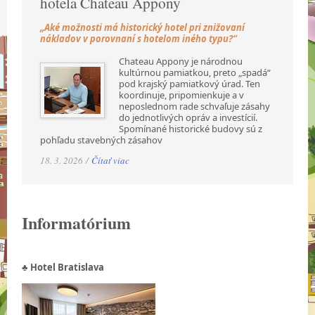
hotela Chateau Appony
„Aké možnosti má historický hotel pri znižovaní
nákladov v porovnaní s hotelom iného typu?“
Chateau Appony je národnou
kultúrnou pamiatkou, preto „spadá“
pod krajský pamiatkový úrad. Ten
koordinuje, pripomienkuje a v
neposlednom rade schvaľuje zásahy
do jednotlivých opráv a investícií.
Spomínané historické budovy sú z
pohľadu stavebných zásahov
18. 3. 2026 /
Čítať viac
Informatórium
♣ Hotel Bratislava