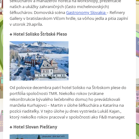
šéfkuchárov a manažérov horeca na workshopy, prezentácie
našich a ukážky zahraničných (často michelinovských)
šéfkuchárov. Domovská scéna
Gastronomy Slovakia
– Refinery
Gallery v bratislavskom Vlčom hrdle, sa vôňou jedla a pitia zaplní
v utorok 29.apríla.
♣ Hotel Solisko Štrbské Pleso
Od polovice decembra patrí hotel Solisko na Štrbskom plese do
portfóĺia spoločnosti TMR. Niekoľko rokov (vrátane
rekonštrukcie bývalého liečebného domu) ho prevádzkovali
manželia Kurhajovci – Martin v úlohe šéfkuchára a Katarína na
pozícii riaditeľky. V tejto úlohe ju dnes vystrieda Lukáš Kajan.,
ktorý niekoľko rokov pracoval v spoločnosti ako F&B manager.
♣
Hotel Slovan Piešťany