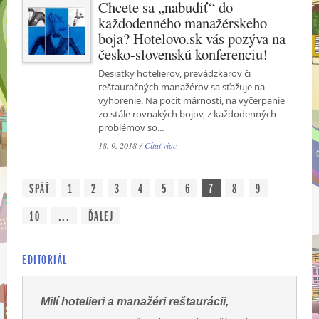
Chcete sa „nabudiť“ do
každodenného manažérskeho
boja? Hotelovo.sk vás pozýva na
česko-slovenskú konferenciu!
Desiatky hotelierov, prevádzkarov či
reštauračných manažérov sa sťažuje na
vyhorenie. Na pocit márnosti, na vyčerpanie
zo stále rovnakých bojov, z každodenných
problémov so...
18. 9. 2018 /
Čítať viac
SPÄŤ
1
2
3
4
5
6
7
8
9
10
...
ĎALEJ
EDITORIÁL
Milí hotelieri a manažéri reštaurácii,