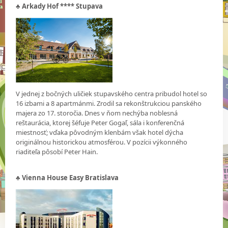
♣
Arkady Hof **** Stupava
V jednej z bočných uličiek stupavského centra pribudol hotel so
16 izbami a 8 apartmánmi. Zrodil sa rekonštrukciou panského
majera zo 17. storočia. Dnes v ňom nechýba noblesná
reštaurácia, ktorej šéfuje Peter Gogaľ, sála i konferenčná
miestnosť; vďaka pôvodným klenbám však hotel dýcha
originálnou historickou atmosférou. V pozícii výkonného
riaditeľa pôsobí Peter Hain.
♣ Vienna House Easy Bratislava