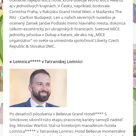
aj v jednotlivých krajinách. V Česku, napríklad, bodovala
Corinthia Praha, v Rakúsku Grand Hotel Wien, v Maďarsku The
Ritz – Carlton Budapest. Len u našich severných susedov je
ocenený Zamek Janów Podlaski mimo hlavného mesta, dokonca
celkom excentricky pri ukrajinských hraniciach. Svetové MICE
jednotky pôsobia v Dubaji a Katare, ale ako naj „MICE
organizátor“ vo svete sa umiestnila spoločnosť Liberty Czech
Republic & Slovakia DMC.
♣
Lomnica***** v Tatranskej Lomnici
Po desaťročí pôsobenia v Bellevue Grand Hoteli**** S.
Smokovec ukončil túto etapu pracovnej kariéry tamojší riaditeľ
Ing. Miroslav Warhol. Stal sa hotelovým manažérom hotela
Lomnica***** v Tatranskej Lomnici. Hotel Bellevue momentálne