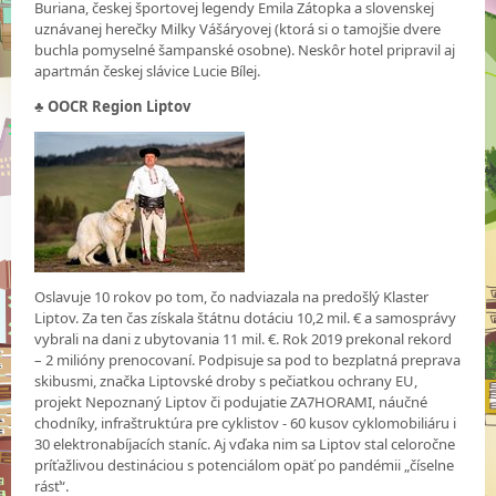
Buriana, českej športovej legendy Emila Zátopka a slovenskej
uznávanej herečky Milky Vášáryovej (ktorá si o tamojšie dvere
buchla pomyselné šampanské osobne). Neskôr hotel pripravil aj
apartmán českej slávice Lucie Bílej.
♣ OOCR Region Liptov
Oslavuje 10 rokov po tom, čo nadviazala na predošlý Klaster
Liptov. Za ten čas získala štátnu dotáciu 10,2 mil. € a samosprávy
vybrali na dani z ubytovania 11 mil. €. Rok 2019 prekonal rekord
– 2 milióny prenocovaní. Podpisuje sa pod to bezplatná preprava
skibusmi, značka Liptovské droby s pečiatkou ochrany EU,
projekt Nepoznaný Liptov či podujatie ZA7HORAMI, náučné
chodníky, infraštruktúra pre cyklistov - 60 kusov cyklomobiliáru i
30 elektronabíjacích staníc. Aj vďaka nim sa Liptov stal celoročne
príťažlivou destináciou s potenciálom opäť po pandémii „číselne
rásť“.