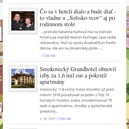
Čo sa v hoteli dialo a bude diať -
to vládne u „Solisko-vcov“ aj pri
rodinnom stole
... pretože Katarína Kaňová má na starosti
hotel a jej manžel Martin Kurhajec zase vedie
reštauráciu. Nuž sú spolu dvadsaťštyri hodín
denne. Ale ani na slovenskej pôde –...
/
Čítať viac
Smokovecký Grandhotel obnovil
izby za 1,6 mil eur a pokrstil
apartmány
Historický 114-ročný hotel, ktorého už pred
rokom 1918 považovali za jeden z Top 10
horských hotelov sveta, zmodernizoval 79
izieb a apartmánov, chodby a spoločenské
priestory...
1. 10. 2018 /
Čítať viac