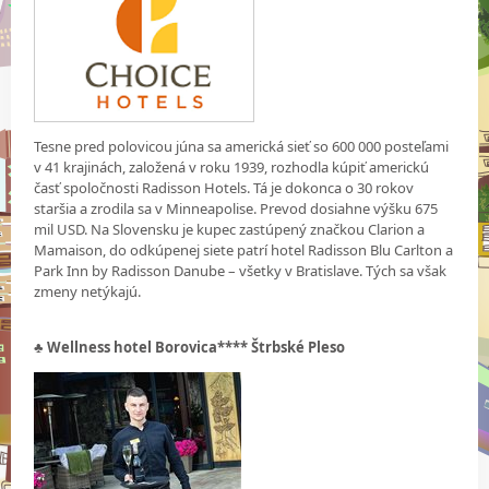
Tesne pred polovicou júna sa americká sieť so 600 000 posteľami
v 41 krajinách, založená v roku 1939, rozhodla kúpiť americkú
časť spoločnosti Radisson Hotels. Tá je dokonca o 30 rokov
staršia a zrodila sa v Minneapolise. Prevod dosiahne výšku 675
mil USD. Na Slovensku je kupec zastúpený značkou Clarion a
Mamaison, do odkúpenej siete patrí hotel Radisson Blu Carlton a
Park Inn by Radisson Danube – všetky v Bratislave. Tých sa však
zmeny netýkajú.
♣ Wellness hotel Borovica**** Štrbské Pleso