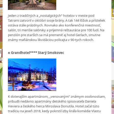
Jeden z tradičných a „nostalgických“ hotelov v meste pod
Tatrami zatvoril v októbri svoje brány. A tak 144 lôžok a prísteliek
ostáva stále prázdnych. Rovnako ako konferenčná miestnosť,
salón, tri menšie salóniky a príjemná reštaurácia pre 100 ľudí. Na
penzión pre starších sa má premeniť aj hotel Gerlach, smutne
známy mafiánskou likvidáciou policajta v 90-tych rokoch.
♣
Grandhotel**** Starý Smokovec
K doterajším apartmánom, „venovaným“ známym osobnostiam,
pribudli nedávno apartmány detského spisovateľa Daniela
Heviera a českého herca Miroslava Donutila. Hotel začal túto
tradíciu na jeseň 2018, kedy pokrstil izby kráľa komédie Vlastu