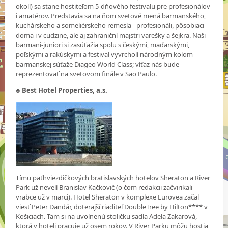
okolí) sa stane hostiteľom 5-dňového festivalu pre profesionálov
i amatérov. Predstavia sa na ňom svetové mená barmanského,
kuchárskeho a someliérskeho remesla - profesionáli, pôsobiaci
doma i v cudzine, ale aj zahraniční majstri varešky a šejkra. Naši
barmani-juniori si zasúťažia spolu s českými, maďarskými,
poľskými a rakúskymi a festival vyvrcholí národným kolom
barmanskej súťaže Diageo World Class; víťaz nás bude
reprezentovať na svetovom finále v Sao Paulo.
♣
Best Hotel Properties, a.s.
Tímu päťhviezdičkových bratislavských hotelov Sheraton a River
Park už nevelí Branislav Kačkovič (o čom redakcii začvirikali
vrabce už v marci). Hotel Sheraton v komplexe Eurovea začal
viesť Peter Dandár, doterajší riaditeľ DoubleTree by Hilton**** v
Košiciach. Tam si na uvoľnenú stoličku sadla Adela Zakarová,
ktorá v hoteli pracuje už osem rokov. V River Parku môžu hostia