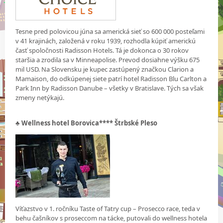
Tesne pred polovicou júna sa americká sieť so 600 000 posteľami
v 41 krajinách, založená v roku 1939, rozhodla kúpiť americkú
časť spoločnosti Radisson Hotels. Tá je dokonca o 30 rokov
staršia a zrodila sa v Minneapolise. Prevod dosiahne výšku 675
mil USD. Na Slovensku je kupec zastúpený značkou Clarion a
Mamaison, do odkúpenej siete patrí hotel Radisson Blu Carlton a
Park Inn by Radisson Danube – všetky v Bratislave. Tých sa však
zmeny netýkajú.
♣ Wellness hotel Borovica**** Štrbské Pleso
Víťazstvo v 1. ročníku Taste of Tatry cup – Prosecco race, teda v
behu čašníkov s proseccom na tácke, putovali do wellness hotela