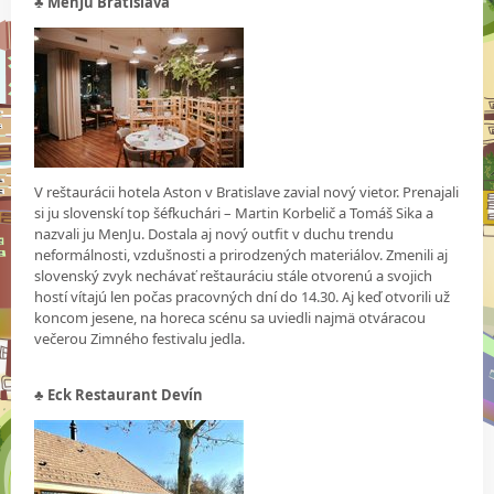
♣
MenJu Bratislava
V reštaurácii hotela Aston v Bratislave zavial nový vietor. Prenajali
si ju slovenskí top šéfkuchári – Martin Korbelič a Tomáš Sika a
nazvali ju MenJu. Dostala aj nový outfit v duchu trendu
neformálnosti, vzdušnosti a prirodzených materiálov. Zmenili aj
slovenský zvyk nechávať reštauráciu stále otvorenú a svojich
hostí vítajú len počas pracovných dní do 14.30. Aj keď otvorili už
koncom jesene, na horeca scénu sa uviedli najmä otváracou
večerou Zimného festivalu jedla.
♣
Eck Restaurant Devín