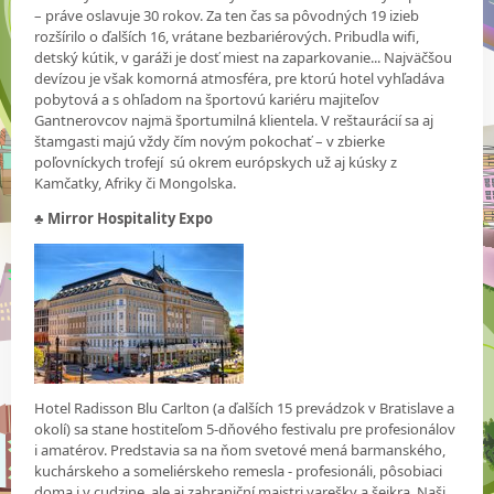
– práve oslavuje 30 rokov. Za ten čas sa pôvodných 19 izieb
rozšírilo o ďalších 16, vrátane bezbariérových. Pribudla wifi,
detský kútik, v garáži je dosť miest na zaparkovanie... Najväčšou
devízou je však komorná atmosféra, pre ktorú hotel vyhľadáva
pobytová a s ohľadom na športovú kariéru majiteľov
Gantnerovcov najmä športumilná klientela. V reštaurácií sa aj
štamgasti majú vždy čím novým pokochať – v zbierke
poľovníckych trofejí sú okrem európskych už aj kúsky z
Kamčatky, Afriky či Mongolska.
♣
Mirror Hospitality Expo
Hotel Radisson Blu Carlton (a ďalších 15 prevádzok v Bratislave a
okolí) sa stane hostiteľom 5-dňového festivalu pre profesionálov
i amatérov. Predstavia sa na ňom svetové mená barmanského,
kuchárskeho a someliérskeho remesla - profesionáli, pôsobiaci
doma i v cudzine, ale aj zahraniční majstri varešky a šejkra. Naši