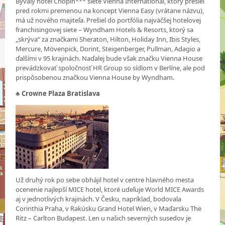
Bývalý hotel Chopin*** siete Vienna International, ktorý prešiel
pred rokmi premenou na koncept Vienna Easy (vrátane názvu),
má už nového majiteľa. Prešiel do portfólia najväčšej hotelovej
franchisingovej siete – Wyndham Hotels & Resorts, ktorý sa
„skrýva“ za značkami Sheraton, Hilton, Holiday Inn, Ibis Styles,
Mercure, Mövenpick, Dorint, Steigenberger, Pullman, Adagio a
ďalšími v 95 krajinách. Naďalej bude však značku Vienna House
prevádzkovať spoločnosť HR Group so sídlom v Berlíne, ale pod
prispôsobenou značkou Vienna House by Wyndham.
♣ Crowne Plaza Bratislava
Už druhý rok po sebe obhájil hotel v centre hlavného mesta
ocenenie najlepší MICE hotel, ktoré udeľuje World MICE Awards
aj v jednotlivých krajinách. V Česku, napríklad, bodovala
Corinthia Praha, v Rakúsku Grand Hotel Wien, v Maďarsku The
Ritz – Carlton Budapest. Len u našich severných susedov je