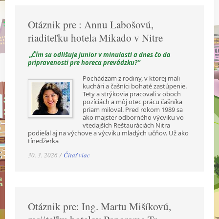
Otáznik pre : Annu Labošovú,
riaditeľku hotela Mikado v Nitre
„Čím sa odlišuje junior v minulosti a dnes čo do
pripravenosti pre horeca prevádzku?“
Pochádzam z rodiny, v ktorej mali
kuchári a čašníci bohaté zastúpenie.
Tety a strýkovia pracovali v oboch
pozíciách a môj otec prácu čašníka
priam miloval. Pred rokom 1989 sa
ako majster odborného výcviku vo
vtedajších Reštauráciách Nitra
podieľal aj na výchove a výcviku mladých učňov. Už ako
tínedžerka
30. 3. 2026 /
Čítať viac
Otáznik pre: Ing. Martu Mišíkovú,