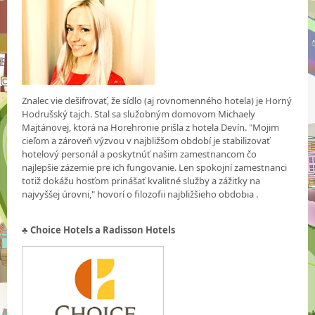
Znalec vie dešifrovať, že sídlo (aj rovnomenného hotela) je Horný
Hodrušský tajch. Stal sa služobným domovom Michaely
Majtánovej, ktorá na Horehronie prišla z hotela Devín. "Mojim
cieľom a zároveň výzvou v najbližšom období je stabilizovať
hotelový personál a poskytnúť našim zamestnancom čo
najlepšie zázemie pre ich fungovanie. Len spokojní zamestnanci
totiž dokážu hosťom prinášať kvalitné služby a zážitky na
najvyššej úrovni," hovorí o filozofii najbližšieho obdobia .
♣
Choice Hotels a Radisson Hotels