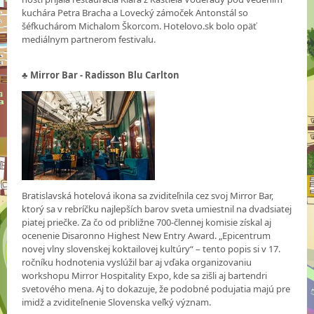
kuchára Petra Bracha a Lovecký zámoček Antonstál so
šéfkuchárom Michalom Škorcom. Hotelovo.sk bolo opäť
mediálnym partnerom festivalu.
♣ Mirror Bar - Radisson Blu Carlton
Bratislavská hotelová ikona sa zviditeľnila cez svoj Mirror Bar,
ktorý sa v rebríčku najlepších barov sveta umiestnil na dvadsiatej
piatej priečke. Za čo od približne 700-člennej komisie získal aj
ocenenie Disaronno Highest New Entry Award. „Epicentrum
novej vlny slovenskej koktailovej kultúry“ – tento popis si v 17.
ročníku hodnotenia vyslúžil bar aj vďaka organizovaniu
workshopu Mirror Hospitality Expo, kde sa zišli aj bartendri
svetového mena. Aj to dokazuje, že podobné podujatia majú pre
imidž a zviditeľnenie Slovenska veľký význam.