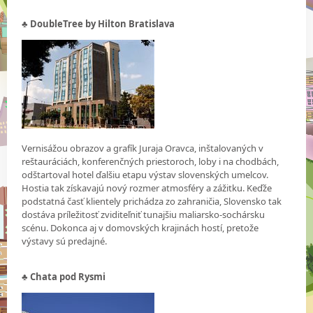
♣ DoubleTree by Hilton Bratislava
Vernisážou obrazov a grafík Juraja Oravca, inštalovaných v
reštauráciách, konferenčných priestoroch, loby i na chodbách,
odštartoval hotel ďalšiu etapu výstav slovenských umelcov.
Hostia tak získavajú nový rozmer atmosféry a zážitku. Keďže
podstatná časť klientely prichádza zo zahraničia, Slovensko tak
dostáva príležitosť zviditeľniť tunajšiu maliarsko-sochársku
scénu. Dokonca aj v domovských krajinách hostí, pretože
výstavy sú predajné.
♣ Chata pod Rysmi