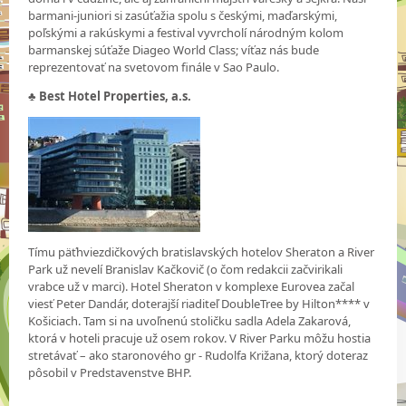
barmani-juniori si zasúťažia spolu s českými, maďarskými,
poľskými a rakúskymi a festival vyvrcholí národným kolom
barmanskej súťaže Diageo World Class; víťaz nás bude
reprezentovať na svetovom finále v Sao Paulo.
♣
Best Hotel Properties, a.s.
Tímu päťhviezdičkových bratislavských hotelov Sheraton a River
Park už nevelí Branislav Kačkovič (o čom redakcii začvirikali
vrabce už v marci). Hotel Sheraton v komplexe Eurovea začal
viesť Peter Dandár, doterajší riaditeľ DoubleTree by Hilton**** v
Košiciach. Tam si na uvoľnenú stoličku sadla Adela Zakarová,
ktorá v hoteli pracuje už osem rokov. V River Parku môžu hostia
stretávať – ako staronového gr - Rudolfa Križana, ktorý doteraz
pôsobil v Predstavenstve BHP.