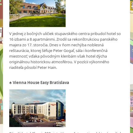
V jednej z bočných uličiek stupavského centra pribudol hotel so
16 izbami a 8 apartmánmi. Zrodil sa rekonštrukciou panského
majera zo 17. storočia. Dnes v ňom nechýba noblesná
reštaurácia, ktorej šéfuje Peter Gogaľ, sála i konferenčná
miestnosť; vďaka pôvodným klenbám však hotel dýcha
originálnou historickou atmosférou. V pozícii výkonného
riaditeľa pôsobí Peter Hain.
♣ Vienna House Easy Bratislava