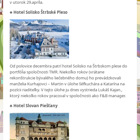
v utorok 29.apríla.
♣ Hotel Solisko Štrbské Pleso
Od polovice decembra patrí hotel Solisko na Štrbskom plese do
portfóĺia spoločnosti TMR. Niekoľko rokov (vrátane
rekonštrukcie bývalého liečebného domu) ho prevádzkovali
manželia Kurhajovci – Martin v úlohe šéfkuchára a Katarína na
pozícii riaditeľky. V tejto úlohe ju dnes vystrieda Lukáš Kajan.,
ktorý niekoľko rokov pracoval v spoločnosti ako F&B manager.
♣
Hotel Slovan Piešťany