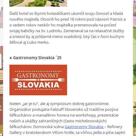
Ďalší hotel so štyrmi hviezdičkami ukončil svoju činnosť a hľadá
nového majiteľa. Otvorili ho pred 18 rokmi pod názvom Patriot a
o sedem rokov neskôr ho majiteľka premenovala na počesť
svojej babičky na Sv. Ludmilu. Zameriaval sa na relaxačné služby
a zniesol by aj prídavné meno svadobný. Istý čas v ňom kuchyni
šéfoval aj Ľubo Herko.
♣
Gastronomy Slovakia ´25
Nielen „jar je tu“, ale aj sympózium dobrej gastronómie.
Organizátor podujatia Falstaff Slovensko už tradične pozýva
šéfkuchárov a manažérov horeca na workshopy, prezentácie
našich a ukážky zahraničných (často michelinovských)
šéfkuchárov. Domovská scéna
Gastronomy Slovakia
– Refinery
Gallery v bratislavskom Vlčom hrdle, sa vôňou jedla a pitia zaplní