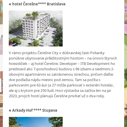
♣
hotel Čerešne**** Bratislava
V rámci projektu Čerešne City v dúbravskej časti Polianky
ponúkne ubytovanie príležitostným hosťom – na úrovni štyroch
hviezdičiek – aj hotel Čerešne. Developer – ITB Development ho
predstavil ako 7-poschodovú budovu s 96 izbami a siedmimi 2-
izbovými apartmánmi so zatrávnenou strechou, pričom ďalšie
dve podlažia nájdu miesto pod zemou. Tam sa počíta s
parkovaním pre 63 áut (a 27 môže parkovať v exteriéri hotela) ,
ale aj s krytom pre 250 ľudí. Hoci výstavba sa začína len na jar
2023, prvých hostí plánujú Čerešne privítať už o dva roky.
♣
Arkady Hof **** Stupava