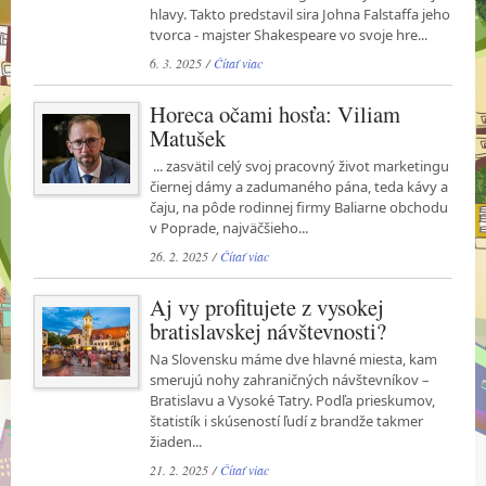
hlavy. Takto predstavil sira Johna Falstaffa jeho
tvorca - majster Shakespeare vo svoje hre...
6. 3. 2025 /
Čítať viac
Horeca očami hosťa: Viliam
Matušek
... zasvätil celý svoj pracovný život marketingu
čiernej dámy a zadumaného pána, teda kávy a
čaju, na pôde rodinnej firmy Baliarne obchodu
v Poprade, najväčšieho...
26. 2. 2025 /
Čítať viac
Aj vy profitujete z vysokej
bratislavskej návštevnosti?
Na Slovensku máme dve hlavné miesta, kam
smerujú nohy zahraničných návštevníkov –
Bratislavu a Vysoké Tatry. Podľa prieskumov,
štatistík i skúseností ľudí z brandže takmer
žiaden...
21. 2. 2025 /
Čítať viac