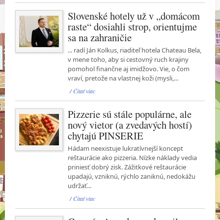
Slovenské hotely už v „domácom
raste“ dosiahli strop, orientujme
sa na zahraničie
... radí Ján Kolkus, riaditeľ hotela Chateau Bela,
v mene toho, aby si cestovný ruch krajiny
pomohol finančne aj imidžovo. Vie, o čom
vraví, pretože na vlastnej koži (mysli,...
/
Čítať viac
Pizzerie sú stále populárne, ale
nový vietor (a zvedavých hostí)
chytajú PINSERIE
Hádam neexistuje lukratívnejší koncept
reštaurácie ako pizzeria. Nízke náklady vedia
priniesť dobrý zisk. Zážitkové reštaurácie
upadajú, vzniknú, rýchlo zaniknú, nedokážu
udržať...
/
Čítať viac