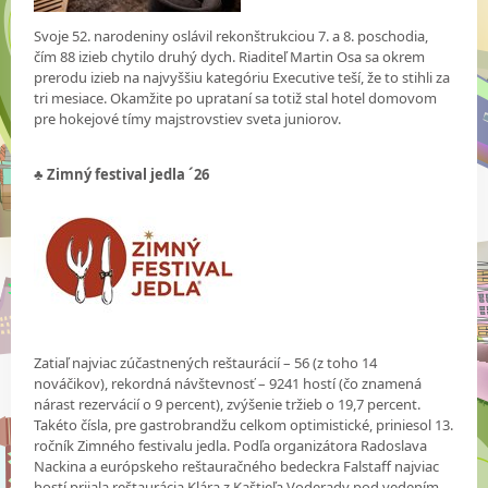
Svoje 52. narodeniny oslávil rekonštrukciou 7. a 8. poschodia,
čím 88 izieb chytilo druhý dych. Riaditeľ Martin Osa sa okrem
prerodu izieb na najvyššiu kategóriu Executive teší, že to stihli za
tri mesiace. Okamžite po uprataní sa totiž stal hotel domovom
pre hokejové tímy majstrovstiev sveta juniorov.
♣ Zimný festival jedla ´26
Zatiaľ najviac zúčastnených reštaurácií – 56 (z toho 14
nováčikov), rekordná návštevnosť – 9241 hostí (čo znamená
nárast rezervácií o 9 percent), zvýšenie tržieb o 19,7 percent.
Takéto čísla, pre gastrobrandžu celkom optimistické, priniesol 13.
ročník Zimného festivalu jedla. Podľa organizátora Radoslava
Nackina a európskeho reštauračného bedeckra Falstaff najviac
hostí prijala reštaurácia Klára z Kaštieľa Voderady pod vedením