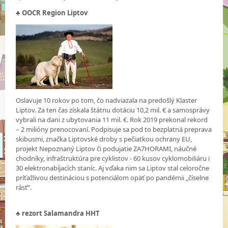
♣ OOCR Region Liptov
Oslavuje 10 rokov po tom, čo nadviazala na predošlý Klaster
Liptov. Za ten čas získala štátnu dotáciu 10,2 mil. € a samosprávy
vybrali na dani z ubytovania 11 mil. €. Rok 2019 prekonal rekord
– 2 milióny prenocovaní. Podpisuje sa pod to bezplatná preprava
skibusmi, značka Liptovské droby s pečiatkou ochrany EU,
projekt Nepoznaný Liptov či podujatie ZA7HORAMI, náučné
chodníky, infraštruktúra pre cyklistov - 60 kusov cyklomobiliáru i
30 elektronabíjacích staníc. Aj vďaka nim sa Liptov stal celoročne
príťažlivou destináciou s potenciálom opäť po pandémii „číselne
rásť“.
♣
rezort Salamandra HHT