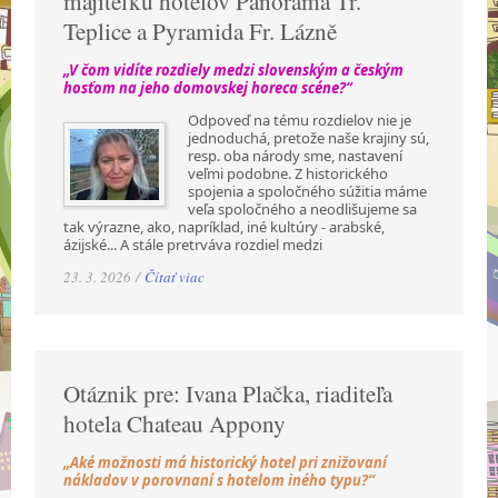
majiteľku hotelov Panorama Tr.
Teplice a Pyramida Fr. Lázně
„V čom vidíte rozdiely medzi slovenským a českým
hosťom na jeho domovskej horeca scéne?“
Odpoveď na tému rozdielov nie je
jednoduchá, pretože naše krajiny sú,
resp. oba národy sme, nastavení
veľmi podobne. Z historického
spojenia a spoločného súžitia máme
veľa spoločného a neodlišujeme sa
tak výrazne, ako, napríklad, iné kultúry - arabské,
ázijské... A stále pretrváva rozdiel medzi
23. 3. 2026 /
Čítať viac
Otáznik pre: Ivana Plačka, riaditeľa
hotela Chateau Appony
„Aké možnosti má historický hotel pri znižovaní
nákladov v porovnaní s hotelom iného typu?“