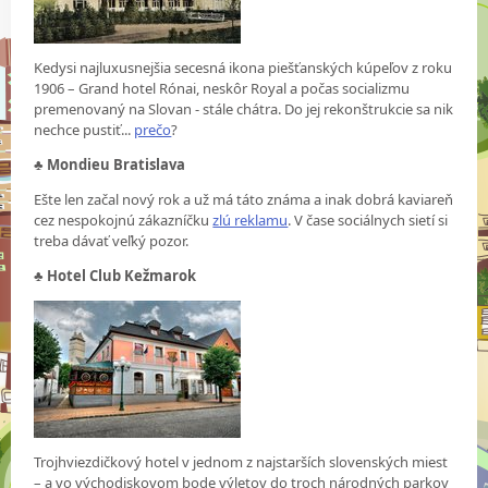
Kedysi najluxusnejšia secesná ikona piešťanských kúpeľov z roku
1906 – Grand hotel Rónai, neskôr Royal a počas socializmu
premenovaný na Slovan - stále chátra. Do jej rekonštrukcie sa nik
nechce pustiť...
prečo
?
♣
Mondieu Bratislava
Ešte len začal nový rok a už má táto známa a inak dobrá kaviareň
cez nespokojnú zákazníčku
zlú reklamu
. V čase sociálnych sietí si
treba dávať veľký pozor.
♣
Hotel Club Kežmarok
Trojhviezdičkový hotel v jednom z najstarších slovenských miest
– a vo východiskovom bode výletov do troch národných parkov