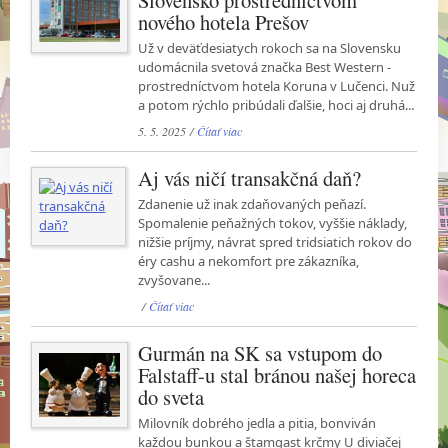
nového hotela Prešov
Už v deväťdesiatych rokoch sa na Slovensku
udomácnila svetová značka Best Western -
prostredníctvom hotela Koruna v Lučenci. Nuž
a potom rýchlo pribúdali ďalšie, hoci aj druhá...
5. 5. 2025 /
Čítať viac
Aj vás ničí transakčná daň?
Zdanenie už inak zdaňovaných peňazí.
Spomalenie peňažných tokov, vyššie náklady,
nižšie príjmy, návrat spred tridsiatich rokov do
éry cashu a nekomfort pre zákazníka,
zvyšovane...
/
Čítať viac
Gurmán na SK sa vstupom do
Falstaff-u stal bránou našej horeca
do sveta
Milovník dobrého jedla a pitia, bonviván
každou bunkou a štamgast krčmy U diviačej