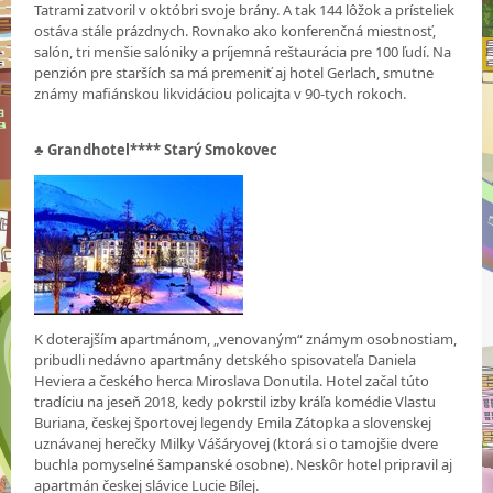
Tatrami zatvoril v októbri svoje brány. A tak 144 lôžok a prísteliek
ostáva stále prázdnych. Rovnako ako konferenčná miestnosť,
salón, tri menšie salóniky a príjemná reštaurácia pre 100 ľudí. Na
penzión pre starších sa má premeniť aj hotel Gerlach, smutne
známy mafiánskou likvidáciou policajta v 90-tych rokoch.
♣
Grandhotel**** Starý Smokovec
K doterajším apartmánom, „venovaným“ známym osobnostiam,
pribudli nedávno apartmány detského spisovateľa Daniela
Heviera a českého herca Miroslava Donutila. Hotel začal túto
tradíciu na jeseň 2018, kedy pokrstil izby kráľa komédie Vlastu
Buriana, českej športovej legendy Emila Zátopka a slovenskej
uznávanej herečky Milky Vášáryovej (ktorá si o tamojšie dvere
buchla pomyselné šampanské osobne). Neskôr hotel pripravil aj
apartmán českej slávice Lucie Bílej.