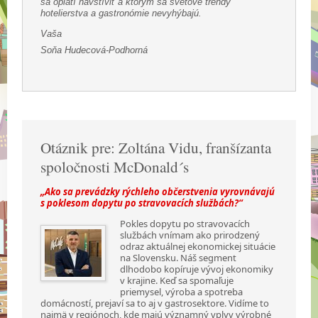
sa oplatí navštíviť a ktorým sa svetové trendy
hotelierstva a gastronómie nevyhýbajú.
Vaša
Soňa Hudecová-Podhorná
Otáznik pre: Zoltána Vidu, franšízanta
spoločnosti McDonald´s
„Ako sa prevádzky rýchleho občerstvenia vyrovnávajú
s poklesom dopytu po stravovacích službách?“
Pokles dopytu po stravovacích
službách vnímam ako prirodzený
odraz aktuálnej ekonomickej situácie
na Slovensku. Náš segment
dlhodobo kopíruje vývoj ekonomiky
v krajine. Keď sa spomaľuje
priemysel, výroba a spotreba
domácností, prejaví sa to aj v gastrosektore. Vidíme to
najmä v regiónoch, kde majú významný vplyv výrobné