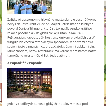
Zážitkovú gastronómiu hlavného mesta plánuje posunúť vpred
nový Eck Restaurant v Devíne. Majiteľ Patrik Tkáč do kuchyne
povolal Daniela Tillingera, ktorý sa tak na Slovensko vrátil po
rokoch pôsobenia v Belgicku, Veľkej Británii a Rakúsku.
Reštaurácia s kapacitou 34 hostí a salónikom pre ďalších desať,
funguje len večer a rezervačným spôsobom. V podzemí našla
svoje miesto vínna pivnica, pre začiatok s ôsmimi tisíckami vín.
Mimochodom, názov reštaurácie má korene v prastarom názve
tamojšieho miesta – Gold Eck, teda zlatý roh.
♣
Poprad*** v Poprade
Jeden z tradičných a „nostalgických“ hotelov v meste pod