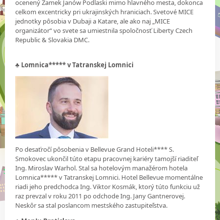
ocenený Zamek Janów Podlaski mimo hlavného mesta, dokonca
celkom excentricky pri ukrajinských hraniciach. Svetové MICE
jednotky pôsobia v Dubaji a Katare, ale ako naj „MICE
organizátor“ vo svete sa umiestnila spoločnosť Liberty Czech
Republic & Slovakia DMC.
♣
Lomnica***** v Tatranskej Lomnici
Po desaťročí pôsobenia v Bellevue Grand Hoteli**** S.
Smokovec ukončil túto etapu pracovnej kariéry tamojší riaditeľ
Ing. Miroslav Warhol. Stal sa hotelovým manažérom hotela
Lomnica***** v Tatranskej Lomnici. Hotel Bellevue momentálne
riadi jeho predchodca Ing. Viktor Kosmák, ktorý túto funkciu už
raz prevzal v roku 2011 po odchode Ing. Jany Gantnerovej.
Neskôr sa stal poslancom mestského zastupiteľstva.