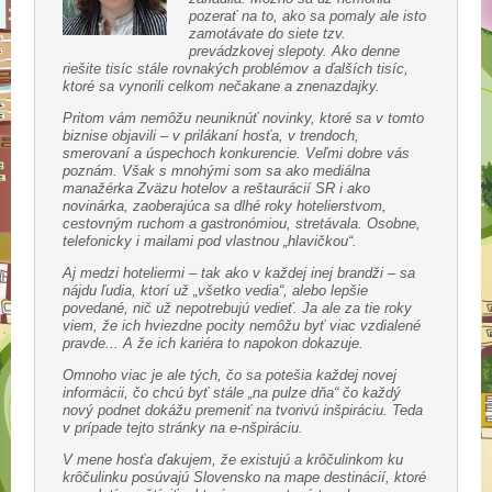
pozerať na to, ako sa pomaly ale isto
zamotávate do siete tzv.
prevádzkovej slepoty. Ako denne
riešite tisíc stále rovnakých problémov a ďalších tisíc,
ktoré sa vynorili celkom nečakane a znenazdajky.
Pritom vám nemôžu neuniknúť novinky, ktoré sa v tomto
biznise objavili – v prilákaní hosťa, v trendoch,
smerovaní a úspechoch konkurencie. Veľmi dobre vás
poznám. Však s mnohými som sa ako mediálna
manažérka Zväzu hotelov a reštaurácií SR i ako
novinárka, zaoberajúca sa dlhé roky hotelierstvom,
cestovným ruchom a gastronómiou, stretávala. Osobne,
telefonicky i mailami pod vlastnou „hlavičkou“.
Aj medzi hoteliermi – tak ako v každej inej brandži – sa
nájdu ľudia, ktorí už „všetko vedia“, alebo lepšie
povedané, nič už nepotrebujú vedieť. Ja ale za tie roky
viem, že ich hviezdne pocity nemôžu byť viac vzdialené
pravde... A že ich kariéra to napokon dokazuje.
Omnoho viac je ale tých, čo sa potešia každej novej
informácii, čo chcú byť stále „na pulze dňa“ čo každý
nový podnet dokážu premeniť na tvorivú inšpiráciu. Teda
v prípade tejto stránky na e-nšpiráciu.
V mene hosťa ďakujem, že existujú a krôčulinkom ku
krôčulinku posúvajú Slovensko na mape destinácií, ktoré