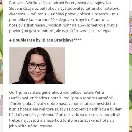
Borovica čašníkovi Olexandrovi Pecerytsiovi z Ukrajiny. Na
Slovensku žije už päť rokov a vyštudoval tu tatranskú hotelovú
akadémiu. Prvú cenu – 3-dňový pobyt v oblasti Prosecco – mu
pomohla v konkurencii 29 kolegov z rôznych reštaurácií a
hotelov získať nielen „rýchlosť nôh“ na 1,3–kilometrovej trati s
povinnými gastropointmi, ale najmä šikovnosť a stratégia.
♣ DoubleTree by Hilton Bratislava****
Od 1. júna sa stala generálnou riaditeľkou hotela Petra
Ďurčeková. Prichádza z hotela Pod lipou v Modre-Harmónii.
„Chcem pokračovať v dobre nastavenom statuse mestského
biznis hotela. Na niektoré služby sa pozriem z nadhľadu a budem
hľadať tvorivé vylepšenia.“ Počas covidu sa tak stala v poradí už
treťou najvyššou manažérkou tohto bratislavského hotela a
jeho reštaurácie Toscana.