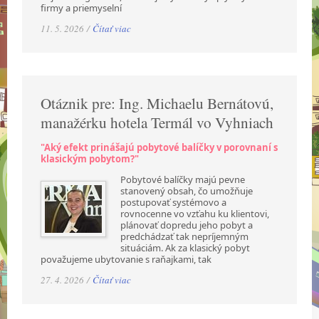
firmy a priemyselní
11. 5. 2026 /
Čítať viac
Otáznik pre: Ing. Michaelu Bernátovú,
manažérku hotela Termál vo Vyhniach
"Aký efekt prinášajú pobytové balíčky v porovnaní s
klasickým pobytom?"
Pobytové balíčky majú pevne
stanovený obsah, čo umožňuje
postupovať systémovo a
rovnocenne vo vzťahu ku klientovi,
plánovať dopredu jeho pobyt a
predchádzať tak nepríjemným
situáciám. Ak za klasický pobyt
považujeme ubytovanie s raňajkami, tak
27. 4. 2026 /
Čítať viac