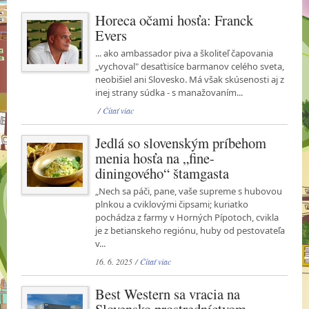
Horeca očami hosťa: Franck
Evers
... ako ambassador piva a školiteľ čapovania
„vychoval" desaťtisíce barmanov celého sveta,
neobišiel ani Slovesko. Má však skúsenosti aj z
inej strany súdka - s manažovaním...
/
Čítať viac
Jedlá so slovenským príbehom
menia hosťa na „fine-
diningového“ štamgasta
„Nech sa páči, pane, vaše supreme s hubovou
plnkou a cviklovými čipsami; kuriatko
pochádza z farmy v Horných Pípotoch, cvikla
je z betianskeho regiónu, huby od pestovateľa
v...
16. 6. 2025 /
Čítať viac
Best Western sa vracia na
Slovensko prostredníctvom