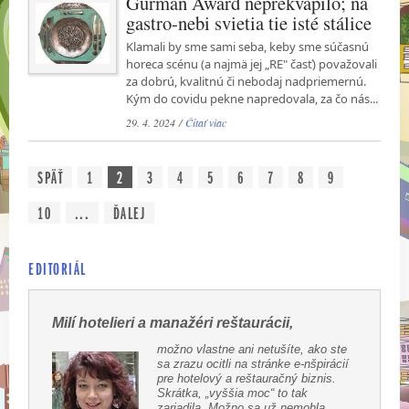
Gurmán Award neprekvapilo; na
gastro-nebi svietia tie isté stálice
Klamali by sme sami seba, keby sme súčasnú
horeca scénu (a najmä jej „RE" časť) považovali
za dobrú, kvalitnú či nebodaj nadpriemernú.
Kým do covidu pekne napredovala, za čo nás...
29. 4. 2024 /
Čítať viac
SPÄŤ
1
2
3
4
5
6
7
8
9
10
...
ĎALEJ
EDITORIÁL
Milí hotelieri a manažéri reštaurácii,
možno vlastne ani netušíte, ako ste
sa zrazu ocitli na stránke e-nšpirácií
pre hotelový a reštauračný biznis.
Skrátka, „vyššia moc“ to tak
zariadila. Možno sa už nemohla