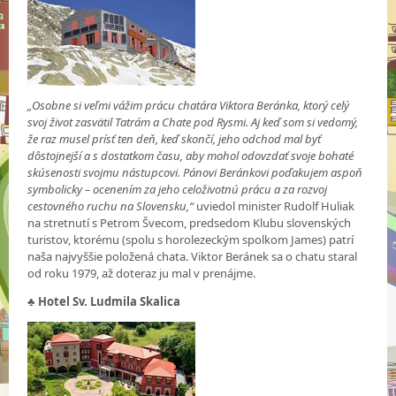
„Osobne si veľmi vážim prácu chatára Viktora Beránka, ktorý celý
svoj život zasvätil Tatrám a Chate pod Rysmi. Aj keď som si vedomý,
že raz musel prísť ten deň, keď skončí, jeho odchod mal byť
dôstojnejší a s dostatkom času, aby mohol odovzdať svoje bohaté
skúsenosti svojmu nástupcovi. Pánovi Beránkovi poďakujem aspoň
symbolicky – ocenením za jeho celoživotnú prácu a za rozvoj
cestovného ruchu na Slovensku,“
uviedol minister Rudolf Huliak
na stretnutí s Petrom Švecom, predsedom Klubu slovenských
turistov, ktorému (spolu s horolezeckým spolkom James) patrí
naša najvyššie položená chata. Viktor Beránek sa o chatu staral
od roku 1979, až doteraz ju mal v prenájme.
♣
Hotel Sv. Ludmila Skalica