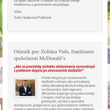
sa oplatí navštíviť a ktorým sa svetové trendy
hotelierstva a gastronómie nevyhýbajú.
Vaša
Soňa Hudecová-Podhorná
Otáznik pre: Zoltána Vidu, franšízanta
spoločnosti McDonald´s
„Ako sa prevádzky rýchleho občerstvenia vyrovnávajú
s poklesom dopytu po stravovacích službách?“
Pokles dopytu po stravovacích
službách vnímam ako prirodzený
odraz aktuálnej ekonomickej situácie
na Slovensku. Náš segment
dlhodobo kopíruje vývoj ekonomiky
v krajine. Keď sa spomaľuje
priemysel, výroba a spotreba
domácností, prejaví sa to aj v gastrosektore. Vidíme to
najmä v regiónoch, kde majú významný vplyv výrobné