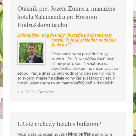
Otáznik pre: Jozefa Zumera, manažéra
hotela Salamandra pri Hornom
Hodrušskom tajchu
„Ako vplýva “dog friendly“ filozofia na obsadenosť
hotela; čo je jej základná podoba a
čo de lux“?
Cestovanie sa za posledné roky
zmenilo. Pre čoraz väčšiu časť hostí
už nie je otázkou, či vziať psa na
dovolenku, ale kam ho môžu vziať so
sebou. Pes je dnes už plnohodnotný člen rodiny, ktorý
so svojimi majiteľmi zdieľa voľný čas aj zážitky z ciest. V
hoteli Salamandra to vnímame každý deň. Pri nohách
3. 6. 2026 /
Čítať viac
Už ste niekedy lietali s bufetom?
Možno ste už organizovali
Flying buffet
a ani o tom