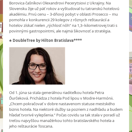
Borovica čašníkovi Olexandrovi Pecerytsiovi z Ukrajiny. Na
Slovensku žije už päť rokov a vyštudoval tu tatranskú hotelovú
akadémiu. Prvú cenu – 3-dňový pobyt v oblasti Prosecco – mu
pomohla v konkurencii 29 kolegov z rôznych reštaurácií a
hotelov získať nielen „rýchlosť nôh“ na 1,3–kilometrovej trati s
povinnými gastropointmi, ale najmä šikovnosť a stratégia.
♣ DoubleTree by Hilton Bratislava****
Od 1. júna sa stala generálnou riaditeľkou hotela Petra
Ďurčeková. Prichádza z hotela Pod lipou v Modre-Harmónii.
„Chcem pokračovať v dobre nastavenom statuse mestského
biznis hotela. Na niektoré služby sa pozriem z nadhľadu a budem
hľadať tvorivé vylepšenia.“ Počas covidu sa tak stala v poradí už
treťou najvyššou manažérkou tohto bratislavského hotela a
jeho reštaurácie Toscana.