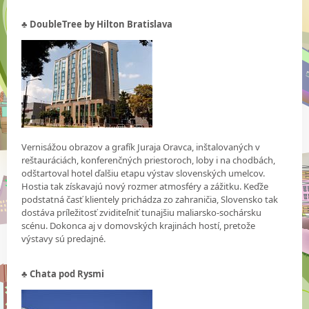
♣ DoubleTree by Hilton Bratislava
Vernisážou obrazov a grafík Juraja Oravca, inštalovaných v
reštauráciách, konferenčných priestoroch, loby i na chodbách,
odštartoval hotel ďalšiu etapu výstav slovenských umelcov.
Hostia tak získavajú nový rozmer atmosféry a zážitku. Keďže
podstatná časť klientely prichádza zo zahraničia, Slovensko tak
dostáva príležitosť zviditeľniť tunajšiu maliarsko-sochársku
scénu. Dokonca aj v domovských krajinách hostí, pretože
výstavy sú predajné.
♣ Chata pod Rysmi