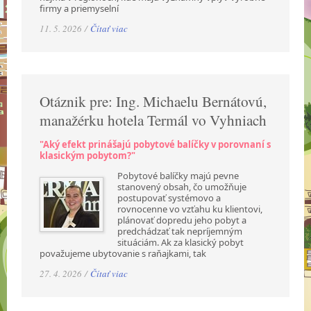
firmy a priemyselní
11. 5. 2026 /
Čítať viac
Otáznik pre: Ing. Michaelu Bernátovú,
manažérku hotela Termál vo Vyhniach
"Aký efekt prinášajú pobytové balíčky v porovnaní s
klasickým pobytom?"
Pobytové balíčky majú pevne
stanovený obsah, čo umožňuje
postupovať systémovo a
rovnocenne vo vzťahu ku klientovi,
plánovať dopredu jeho pobyt a
predchádzať tak nepríjemným
situáciám. Ak za klasický pobyt
považujeme ubytovanie s raňajkami, tak
27. 4. 2026 /
Čítať viac