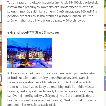
Tatrami zatvoril v októbri svoje brány. A tak 144 lôžok a prísteliek
ostáva stále prázdnych. Rovnako ako konferenčná miestnosť,
salón, tri menšie salóniky a príjemná reštaurácia pre 100 ľudí. Na
penzión pre starších sa má premeniť aj hotel Gerlach, smutne
známy mafiánskou likvidáciou policajta v 90-tych rokoch.
♣
Grandhotel**** Starý Smokovec
K doterajším apartmánom, „venovaným“ známym osobnostiam,
pribudli nedávno apartmány detského spisovateľa Daniela
Heviera a českého herca Miroslava Donutila. Hotel začal túto
tradíciu na jeseň 2018, kedy pokrstil izby kráľa komédie Vlastu
Buriana, českej športovej legendy Emila Zátopka a slovenskej
uznávanej herečky Milky Vášáryovej (ktorá si o tamojšie dvere
buchla pomyselné šampanské osobne). Neskôr hotel pripravil aj
apartmán českej slávice Lucie Bílej.