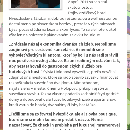
V apríli 2011 sa sen stal
skutočnosťou.
Trojhviezdičkový hotel
Hviezdoslav s 12 izbami, dobrou reštauráciou a wellness zónou
dostal meno po slovenskom bardovi, pretože v tých miestach
býval počas štúdia na kežmarskom lýceu. To sa ale hotel ocitol
ešte len na polceste k plánovanému slovku boutique.
„Zrádzala nás aj ekonomika dvanástich izieb. Neboli sme
zaujímaví pre cestovné kancelárie. A nemohli sme
vyhovieť všetkým klientom, ktorí by boli u nás radi strávili
noc po silvestrovskej zábave. Ba ani rodinným oslavám tak,
aby nezasahovali do gastronomických služieb pre
hotelových hostí“
Sylvia Holopová vysvetľuje, prečo neváhali
„tľapnúť si“ s mestom, ktoré sa rado zbavilo záväzku financovať
rekonštrukciu susedného dvojdomu. Mimochodom,
najstaršieho v meste. K nemu Holopovci prikúpili aj štvrtú
susediacu stavbu. Tak sa vlastne podarilo zachrániť štyri gotické
domy a dobudovať ďalší tucet hotelových izieb a apartmánov,
krajší vstup do hotela, dva salóny či loby bar Múza.
„Tešili sme sa zo štvrtej hviezdičky, ale aj slovka boutique,
ktoré sme si mohli konečne pridať k názvu. Nemá
naznačovať, že check in prebieha pri luxusnej mramorovej