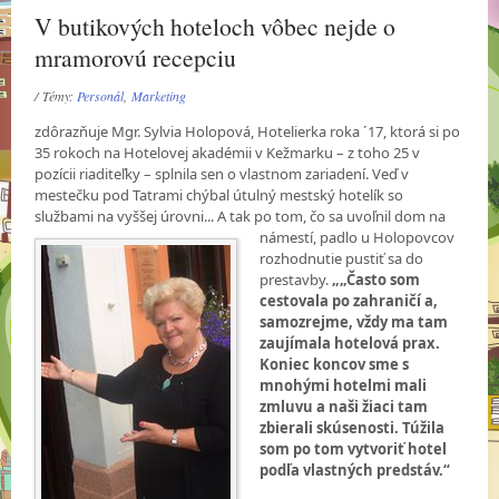
V butikových hoteloch vôbec nejde o
mramorovú recepciu
/ Témy:
Personál
,
Marketing
zdôrazňuje Mgr. Sylvia Holopová, Hotelierka roka ´17, ktorá si po
35 rokoch na Hotelovej akadémii v Kežmarku – z toho 25 v
pozícii riaditeľky – splnila sen o vlastnom zariadení. Veď v
mestečku pod Tatrami chýbal útulný mestský hotelík so
službami na vyššej úrovni... A tak po tom, čo sa uvoľnil dom
na
námestí, padlo u Holopovcov
rozhodnutie pustiť sa do
prestavby.
„„Často som
cestovala po zahraničí a,
samozrejme, vždy ma tam
zaujímala hotelová prax.
Koniec koncov sme s
mnohými hotelmi mali
zmluvu a naši žiaci tam
zbierali skúsenosti. Túžila
som po tom vytvoriť hotel
podľa vlastných predstáv.“