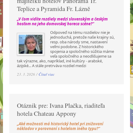
majiteľku hotelov Panorama Tr.
Teplice a Pyramida Fr. Lázně
„V čom vidíte rozdiely medzi slovenským a českým
hosťom na jeho domovskej horeca scéne?“
Odpoveď na tému rozdielov nie je
jednoduchá, pretože naše krajiny sú,
resp. oba národy sme, nastavení
veľmi podobne. Z historického
spojenia a spoločného súžitia máme
veľa spoločného a neodlišujeme sa
tak výrazne, ako, napríklad, iné kultúry - arabské,
ázijské... A stále pretrváva rozdiel medzi
23. 3. 2026 /
Čítať viac
Otáznik pre: Ivana Plačka, riaditeľa
hotela Chateau Appony
„Aké možnosti má historický hotel pri znižovaní
nákladov v porovnaní s hotelom iného typu?“