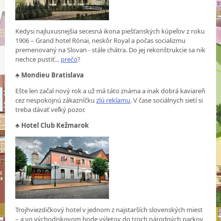
Kedysi najluxusnejšia secesná ikona piešťanských kúpeľov z roku
1906 – Grand hotel Rónai, neskôr Royal a počas socializmu
premenovaný na Slovan - stále chátra. Do jej rekonštrukcie sa nik
nechce pustiť...
prečo
?
♣
Mondieu Bratislava
Ešte len začal nový rok a už má táto známa a inak dobrá kaviareň
cez nespokojnú zákazníčku
zlú reklamu
. V čase sociálnych sietí si
treba dávať veľký pozor.
♣
Hotel Club Kežmarok
Trojhviezdičkový hotel v jednom z najstarších slovenských miest
– a vo východiskovom bode výletov do troch národných parkov