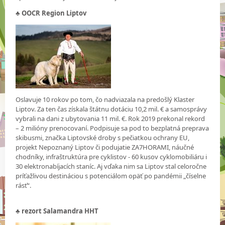
♣ OOCR Region Liptov
Oslavuje 10 rokov po tom, čo nadviazala na predošlý Klaster
Liptov. Za ten čas získala štátnu dotáciu 10,2 mil. € a samosprávy
vybrali na dani z ubytovania 11 mil. €. Rok 2019 prekonal rekord
– 2 milióny prenocovaní. Podpisuje sa pod to bezplatná preprava
skibusmi, značka Liptovské droby s pečiatkou ochrany EU,
projekt Nepoznaný Liptov či podujatie ZA7HORAMI, náučné
chodníky, infraštruktúra pre cyklistov - 60 kusov cyklomobiliáru i
30 elektronabíjacích staníc. Aj vďaka nim sa Liptov stal celoročne
príťažlivou destináciou s potenciálom opäť po pandémii „číselne
rásť“.
♣
rezort Salamandra HHT