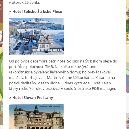
v utorok 29.apríla.
♣ Hotel Solisko Štrbské Pleso
Od polovice decembra patrí hotel Solisko na Štrbskom plese do
portfóĺia spoločnosti TMR. Niekoľko rokov (vrátane
rekonštrukcie bývalého liečebného domu) ho prevádzkovali
manželia Kurhajovci – Martin v úlohe šéfkuchára a Katarína na
pozícii riaditeľky. V tejto úlohe ju dnes vystrieda Lukáš Kajan.,
ktorý niekoľko rokov pracoval v spoločnosti ako F&B manager.
♣
Hotel Slovan Piešťany