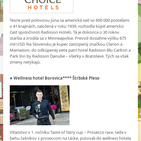
Tesne pred polovicou júna sa americká sieť so 600 000 posteľami
v 41 krajinách, založená v roku 1939, rozhodla kúpiť americkú
časť spoločnosti Radisson Hotels. Tá je dokonca o 30 rokov
staršia a zrodila sa v Minneapolise. Prevod dosiahne výšku 675
mil USD. Na Slovensku je kupec zastúpený značkou Clarion a
Mamaison, do odkúpenej siete patrí hotel Radisson Blu Carlton a
Park Inn by Radisson Danube – všetky v Bratislave. Tých sa však
zmeny netýkajú.
♣ Wellness hotel Borovica**** Štrbské Pleso
Víťazstvo v 1. ročníku Taste of Tatry cup – Prosecco race, teda v
behu čašníkov s proseccom na tácke, putovali do wellness hotela