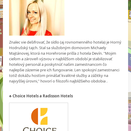
Znalec vie dešifrovať, že sídlo (aj rovnomenného hotela) je Horný
Hodrušský tajch. Stal sa služobným domovom Michaely
Majtánovej, ktorá na Horehronie prišla z hotela Devín. "Mojim
cieľom a zároveň výzvou v najbližšom období je stabilizovať
hotelový personál a poskytnúť našim zamestnancom čo
najlepšie zázemie pre ich fungovanie. Len spokojní zamestnanci
totiž dokážu hosťom prinášať kvalitné služby a zážitky na
najvyššej úrovni," hovorí o filozofii najbližšieho obdobia .
♣
Choice Hotels a Radisson Hotels