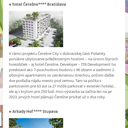
♣
hotel Čerešne**** Bratislava
V rámci projektu Čerešne City v dúbravskej časti Polianky
ponúkne ubytovanie príležitostným hosťom – na úrovni štyroch
hviezdičiek – aj hotel Čerešne. Developer – ITB Development ho
predstavil ako 7-poschodovú budovu s 96 izbami a siedmimi 2-
izbovými apartmánmi so zatrávnenou strechou, pričom ďalšie
dve podlažia nájdu miesto pod zemou. Tam sa počíta s
parkovaním pre 63 áut (a 27 môže parkovať v exteriéri hotela) ,
ale aj s krytom pre 250 ľudí. Hoci výstavba sa začína len na jar
2023, prvých hostí plánujú Čerešne privítať už o dva roky.
♣
Arkady Hof **** Stupava