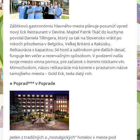
Zážitkovú gastronómiu hlavného mesta plánuje posunúť vpred
nový Eck Restaurant v Devíne. Majiteľ Patrik Tkáč do kuchyne
povolal Daniela Tillingera, ktorý sa tak na Slovensko vrátil po
rokoch pôsobenia v Belgicku, Veľkej Británii a Rakúsku.
Reštaurácia s kapacitou 34 hostí a salónikom pre ďalších desať,
funguje len večer a rezervačným spôsobom. V podzemí našla
svoje miesto vínna pivnica, pre začiatok s ôsmimi tisíckami vín.
Mimochodom, názov reštaurácie má korene v prastarom názve
tamojšieho miesta – Gold Eck, teda zlatý roh.
♣
Poprad*** v Poprade
Jeden z tradičných a „nostalgických“ hotelov v meste pod