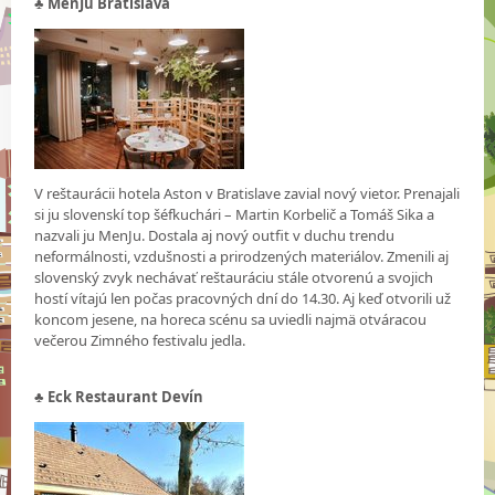
♣
MenJu Bratislava
V reštaurácii hotela Aston v Bratislave zavial nový vietor. Prenajali
si ju slovenskí top šéfkuchári – Martin Korbelič a Tomáš Sika a
nazvali ju MenJu. Dostala aj nový outfit v duchu trendu
neformálnosti, vzdušnosti a prirodzených materiálov. Zmenili aj
slovenský zvyk nechávať reštauráciu stále otvorenú a svojich
hostí vítajú len počas pracovných dní do 14.30. Aj keď otvorili už
koncom jesene, na horeca scénu sa uviedli najmä otváracou
večerou Zimného festivalu jedla.
♣
Eck Restaurant Devín