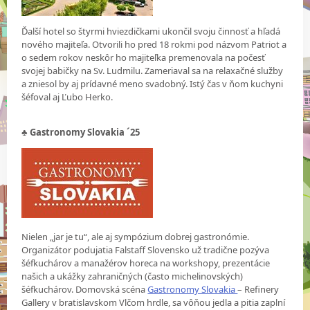
Ďalší hotel so štyrmi hviezdičkami ukončil svoju činnosť a hľadá
nového majiteľa. Otvorili ho pred 18 rokmi pod názvom Patriot a
o sedem rokov neskôr ho majiteľka premenovala na počesť
svojej babičky na Sv. Ludmilu. Zameriaval sa na relaxačné služby
a zniesol by aj prídavné meno svadobný. Istý čas v ňom kuchyni
šéfoval aj Ľubo Herko.
♣
Gastronomy Slovakia ´25
Nielen „jar je tu“, ale aj sympózium dobrej gastronómie.
Organizátor podujatia Falstaff Slovensko už tradične pozýva
šéfkuchárov a manažérov horeca na workshopy, prezentácie
našich a ukážky zahraničných (často michelinovských)
šéfkuchárov. Domovská scéna
Gastronomy Slovakia
– Refinery
Gallery v bratislavskom Vlčom hrdle, sa vôňou jedla a pitia zaplní