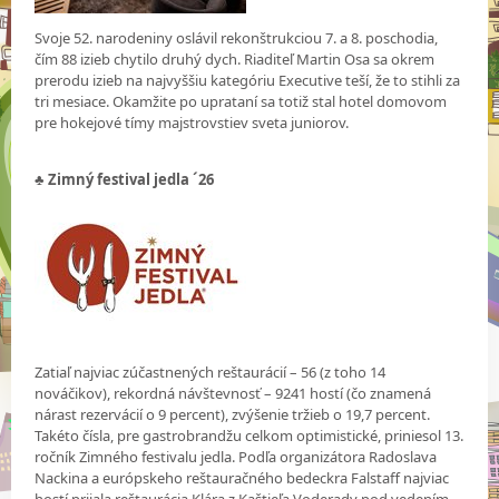
Svoje 52. narodeniny oslávil rekonštrukciou 7. a 8. poschodia,
čím 88 izieb chytilo druhý dych. Riaditeľ Martin Osa sa okrem
prerodu izieb na najvyššiu kategóriu Executive teší, že to stihli za
tri mesiace. Okamžite po uprataní sa totiž stal hotel domovom
pre hokejové tímy majstrovstiev sveta juniorov.
♣ Zimný festival jedla ´26
Zatiaľ najviac zúčastnených reštaurácií – 56 (z toho 14
nováčikov), rekordná návštevnosť – 9241 hostí (čo znamená
nárast rezervácií o 9 percent), zvýšenie tržieb o 19,7 percent.
Takéto čísla, pre gastrobrandžu celkom optimistické, priniesol 13.
ročník Zimného festivalu jedla. Podľa organizátora Radoslava
Nackina a európskeho reštauračného bedeckra Falstaff najviac
hostí prijala reštaurácia Klára z Kaštieľa Voderady pod vedením