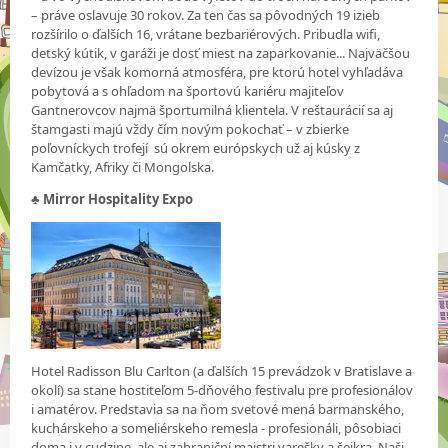
– práve oslavuje 30 rokov. Za ten čas sa pôvodných 19 izieb
rozšírilo o ďalších 16, vrátane bezbariérových. Pribudla wifi,
detský kútik, v garáži je dosť miest na zaparkovanie... Najväčšou
devízou je však komorná atmosféra, pre ktorú hotel vyhľadáva
pobytová a s ohľadom na športovú kariéru majiteľov
Gantnerovcov najmä športumilná klientela. V reštaurácií sa aj
štamgasti majú vždy čím novým pokochať – v zbierke
poľovníckych trofejí sú okrem európskych už aj kúsky z
Kamčatky, Afriky či Mongolska.
♣
Mirror Hospitality Expo
Hotel Radisson Blu Carlton (a ďalších 15 prevádzok v Bratislave a
okolí) sa stane hostiteľom 5-dňového festivalu pre profesionálov
i amatérov. Predstavia sa na ňom svetové mená barmanského,
kuchárskeho a someliérskeho remesla - profesionáli, pôsobiaci
doma i v cudzine, ale aj zahraniční majstri varešky a šejkra. Naši