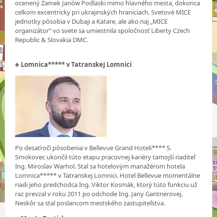
ocenený Zamek Janów Podlaski mimo hlavného mesta, dokonca
celkom excentricky pri ukrajinských hraniciach. Svetové MICE
jednotky pôsobia v Dubaji a Katare, ale ako naj „MICE
organizátor“ vo svete sa umiestnila spoločnosť Liberty Czech
Republic & Slovakia DMC.
♣
Lomnica***** v Tatranskej Lomnici
Po desaťročí pôsobenia v Bellevue Grand Hoteli**** S.
Smokovec ukončil túto etapu pracovnej kariéry tamojší riaditeľ
Ing. Miroslav Warhol. Stal sa hotelovým manažérom hotela
Lomnica***** v Tatranskej Lomnici. Hotel Bellevue momentálne
riadi jeho predchodca Ing. Viktor Kosmák, ktorý túto funkciu už
raz prevzal v roku 2011 po odchode Ing. Jany Gantnerovej.
Neskôr sa stal poslancom mestského zastupiteľstva.