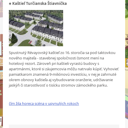
♣ Kaštieľ Turčianska Štiavnička
Spustnutý Révayovský kaštieľ zo 16. storočia sa pod taktovkou
nového majiteľa - stavebnej spoločnosti Ismont mení na
hotelový rezort. Zároveň pri kaštieli vyrastú budovy s
apartmánmi, ktoré si záujemcovia môžu natrvalo kúpiť. Vyhovieť
pamiatkarom znamená 9-miliónovú investíciu, v nej je zahrnuté
okrem obnovy kaštieľa aj vybudovanie oranžerie, udržiavanie
jaskýň či starostlivosť o tisícku stromov zámockého parku.
čím žila horeca scéna v upynulých rokoch