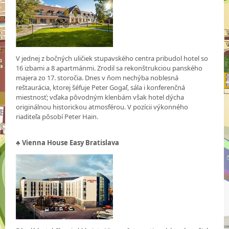
V jednej z bočných uličiek stupavského centra pribudol hotel so
16 izbami a 8 apartmánmi. Zrodil sa rekonštrukciou panského
majera zo 17. storočia. Dnes v ňom nechýba noblesná
reštaurácia, ktorej šéfuje Peter Gogaľ, sála i konferenčná
miestnosť; vďaka pôvodným klenbám však hotel dýcha
originálnou historickou atmosférou. V pozícii výkonného
riaditeľa pôsobí Peter Hain.
♣ Vienna House Easy Bratislava