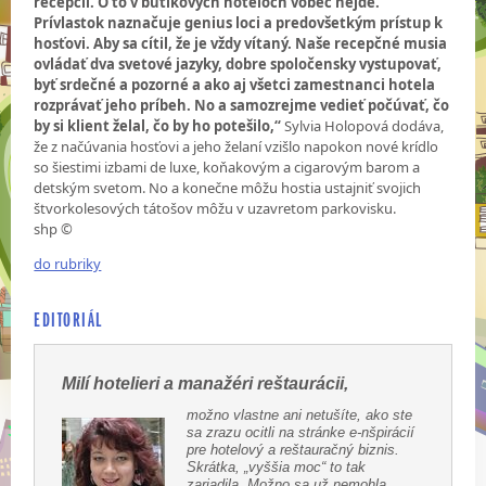
recepcii. O to v butikových hoteloch vôbec nejde.
Prívlastok naznačuje genius loci a predovšetkým prístup k
hosťovi. Aby sa cítil, že je vždy vítaný. Naše recepčné musia
ovládať dva svetové jazyky, dobre spoločensky vystupovať,
byť srdečné a pozorné a ako aj všetci zamestnanci hotela
rozprávať jeho príbeh. No a samozrejme vedieť počúvať, čo
by si klient želal, čo by ho potešilo,“
Sylvia Holopová dodáva,
že z načúvania hosťovi a jeho želaní vzišlo napokon nové krídlo
so šiestimi izbami de luxe, koňakovým a cigarovým barom a
detským svetom. No a konečne môžu hostia ustajniť svojich
štvorkolesových tátošov môžu v uzavretom parkovisku.
shp ©
do rubriky
EDITORIÁL
Milí hotelieri a manažéri reštaurácii,
možno vlastne ani netušíte, ako ste
sa zrazu ocitli na stránke e-nšpirácií
pre hotelový a reštauračný biznis.
Skrátka, „vyššia moc“ to tak
zariadila. Možno sa už nemohla