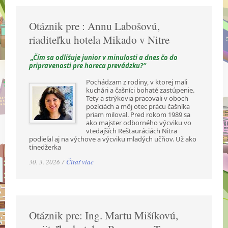
Otáznik pre : Annu Labošovú,
riaditeľku hotela Mikado v Nitre
„Čím sa odlišuje junior v minulosti a dnes čo do
pripravenosti pre horeca prevádzku?“
Pochádzam z rodiny, v ktorej mali
kuchári a čašníci bohaté zastúpenie.
Tety a strýkovia pracovali v oboch
pozíciách a môj otec prácu čašníka
priam miloval. Pred rokom 1989 sa
ako majster odborného výcviku vo
vtedajších Reštauráciách Nitra
podieľal aj na výchove a výcviku mladých učňov. Už ako
tínedžerka
30. 3. 2026 /
Čítať viac
Otáznik pre: Ing. Martu Mišíkovú,