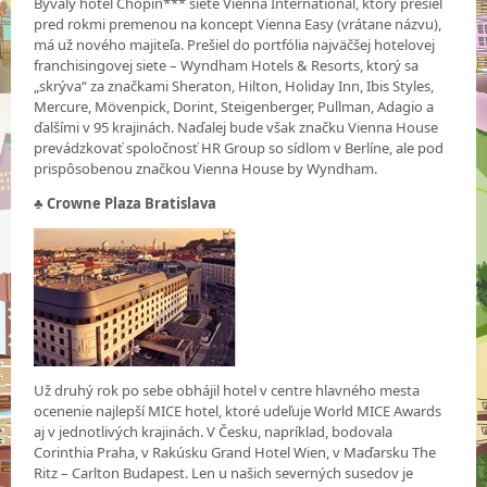
Bývalý hotel Chopin*** siete Vienna International, ktorý prešiel
pred rokmi premenou na koncept Vienna Easy (vrátane názvu),
má už nového majiteľa. Prešiel do portfólia najväčšej hotelovej
franchisingovej siete – Wyndham Hotels & Resorts, ktorý sa
„skrýva“ za značkami Sheraton, Hilton, Holiday Inn, Ibis Styles,
Mercure, Mövenpick, Dorint, Steigenberger, Pullman, Adagio a
ďalšími v 95 krajinách. Naďalej bude však značku Vienna House
prevádzkovať spoločnosť HR Group so sídlom v Berlíne, ale pod
prispôsobenou značkou Vienna House by Wyndham.
♣ Crowne Plaza Bratislava
Už druhý rok po sebe obhájil hotel v centre hlavného mesta
ocenenie najlepší MICE hotel, ktoré udeľuje World MICE Awards
aj v jednotlivých krajinách. V Česku, napríklad, bodovala
Corinthia Praha, v Rakúsku Grand Hotel Wien, v Maďarsku The
Ritz – Carlton Budapest. Len u našich severných susedov je