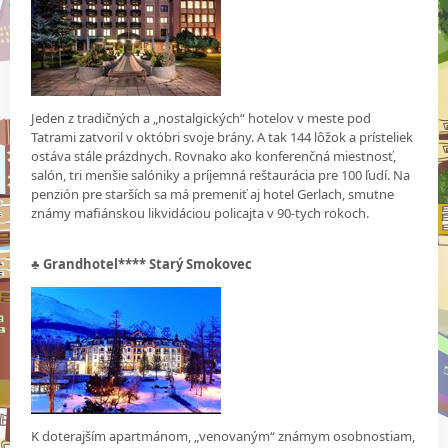
Jeden z tradičných a „nostalgických“ hotelov v meste pod
Tatrami zatvoril v októbri svoje brány. A tak 144 lôžok a prísteliek
ostáva stále prázdnych. Rovnako ako konferenčná miestnosť,
salón, tri menšie salóniky a príjemná reštaurácia pre 100 ľudí. Na
penzión pre starších sa má premeniť aj hotel Gerlach, smutne
známy mafiánskou likvidáciou policajta v 90-tych rokoch.
♣
Grandhotel**** Starý Smokovec
K doterajším apartmánom, „venovaným“ známym osobnostiam,