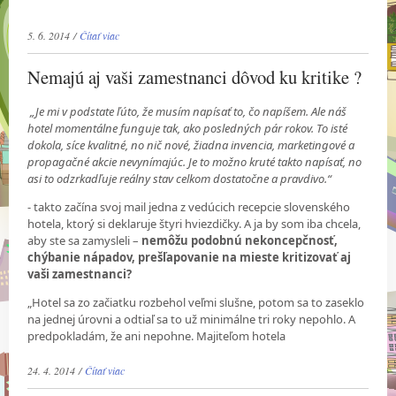
5. 6. 2014 /
Čítať viac
Nemajú aj vaši zamestnanci dôvod ku kritike ?
„Je mi v podstate ľúto, že musím napísať to, čo napíšem. Ale náš
hotel momentálne funguje tak, ako posledných pár rokov. To isté
dokola, síce kvalitné, no nič nové, žiadna invencia, marketingové a
propagačné akcie nevynímajúc. Je to možno kruté takto napísať, no
asi to odzrkadľuje reálny stav celkom dostatočne a pravdivo.“
- takto začína svoj mail jedna z vedúcich recepcie slovenského
hotela, ktorý si deklaruje štyri hviezdičky. A ja by som iba chcela,
aby ste sa zamysleli –
nemôžu podobnú nekoncepčnosť,
chýbanie nápadov, prešľapovanie na mieste kritizovať aj
vaši zamestnanci?
„Hotel sa zo začiatku rozbehol veľmi slušne, potom sa to zaseklo
na jednej úrovni a odtiaľ sa to už minimálne tri roky nepohlo. A
predpokladám, že ani nepohne. Majiteľom hotela
24. 4. 2014 /
Čítať viac