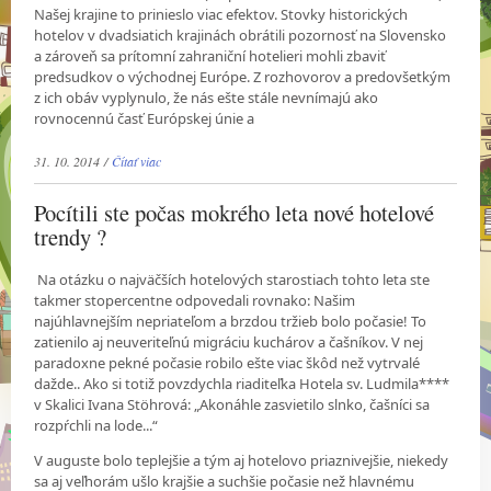
Našej krajine to prinieslo viac efektov. Stovky historických
hotelov v dvadsiatich krajinách obrátili pozornosť na Slovensko
a zároveň sa prítomní zahraniční hotelieri mohli zbaviť
predsudkov o východnej Európe. Z rozhovorov a predovšetkým
z ich obáv vyplynulo, že nás ešte stále nevnímajú ako
rovnocennú časť Európskej únie a
31. 10. 2014 /
Čítať viac
Pocítili ste počas mokrého leta nové hotelové
trendy ?
Na otázku o najväčších hotelových starostiach tohto leta ste
takmer stopercentne odpovedali rovnako: Našim
najúhlavnejším nepriateľom a brzdou tržieb bolo počasie! To
zatienilo aj neuveriteľnú migráciu kuchárov a čašníkov. V nej
paradoxne pekné počasie robilo ešte viac škôd než vytrvalé
dažde.. Ako si totiž povzdychla riaditeľka Hotela sv. Ludmila****
v Skalici Ivana Stöhrová: „Akonáhle zasvietilo slnko, čašníci sa
rozpŕchli na lode...“
V auguste bolo teplejšie a tým aj hotelovo priaznivejšie, niekedy
sa aj veľhorám ušlo krajšie a suchšie počasie než hlavnému