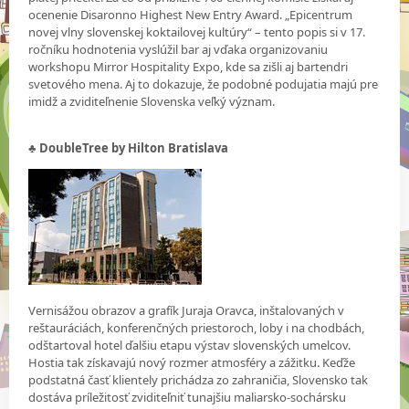
ocenenie Disaronno Highest New Entry Award. „Epicentrum
novej vlny slovenskej koktailovej kultúry“ – tento popis si v 17.
ročníku hodnotenia vyslúžil bar aj vďaka organizovaniu
workshopu Mirror Hospitality Expo, kde sa zišli aj bartendri
svetového mena. Aj to dokazuje, že podobné podujatia majú pre
imidž a zviditeľnenie Slovenska veľký význam.
♣ DoubleTree by Hilton Bratislava
Vernisážou obrazov a grafík Juraja Oravca, inštalovaných v
reštauráciách, konferenčných priestoroch, loby i na chodbách,
odštartoval hotel ďalšiu etapu výstav slovenských umelcov.
Hostia tak získavajú nový rozmer atmosféry a zážitku. Keďže
podstatná časť klientely prichádza zo zahraničia, Slovensko tak
dostáva príležitosť zviditeľniť tunajšiu maliarsko-sochársku