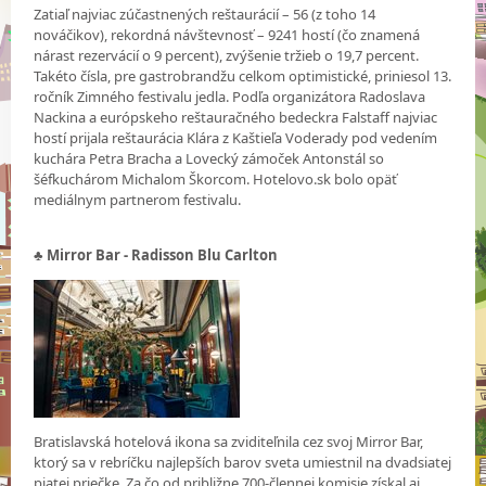
Zatiaľ najviac zúčastnených reštaurácií – 56 (z toho 14
nováčikov), rekordná návštevnosť – 9241 hostí (čo znamená
nárast rezervácií o 9 percent), zvýšenie tržieb o 19,7 percent.
Takéto čísla, pre gastrobrandžu celkom optimistické, priniesol 13.
ročník Zimného festivalu jedla. Podľa organizátora Radoslava
Nackina a európskeho reštauračného bedeckra Falstaff najviac
hostí prijala reštaurácia Klára z Kaštieľa Voderady pod vedením
kuchára Petra Bracha a Lovecký zámoček Antonstál so
šéfkuchárom Michalom Škorcom. Hotelovo.sk bolo opäť
mediálnym partnerom festivalu.
♣ Mirror Bar - Radisson Blu Carlton
Bratislavská hotelová ikona sa zviditeľnila cez svoj Mirror Bar,
ktorý sa v rebríčku najlepších barov sveta umiestnil na dvadsiatej
piatej priečke. Za čo od približne 700-člennej komisie získal aj