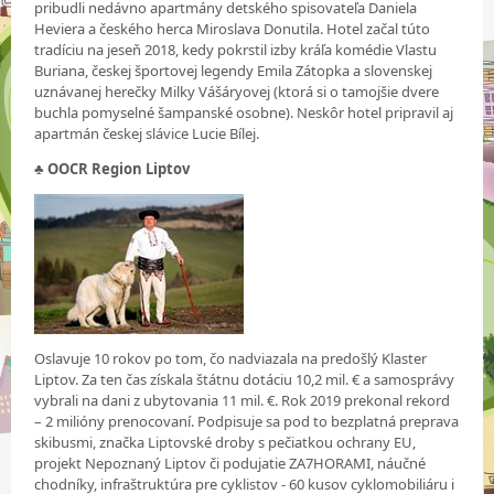
pribudli nedávno apartmány detského spisovateľa Daniela
Heviera a českého herca Miroslava Donutila. Hotel začal túto
tradíciu na jeseň 2018, kedy pokrstil izby kráľa komédie Vlastu
Buriana, českej športovej legendy Emila Zátopka a slovenskej
uznávanej herečky Milky Vášáryovej (ktorá si o tamojšie dvere
buchla pomyselné šampanské osobne). Neskôr hotel pripravil aj
apartmán českej slávice Lucie Bílej.
♣ OOCR Region Liptov
Oslavuje 10 rokov po tom, čo nadviazala na predošlý Klaster
Liptov. Za ten čas získala štátnu dotáciu 10,2 mil. € a samosprávy
vybrali na dani z ubytovania 11 mil. €. Rok 2019 prekonal rekord
– 2 milióny prenocovaní. Podpisuje sa pod to bezplatná preprava
skibusmi, značka Liptovské droby s pečiatkou ochrany EU,
projekt Nepoznaný Liptov či podujatie ZA7HORAMI, náučné
chodníky, infraštruktúra pre cyklistov - 60 kusov cyklomobiliáru i