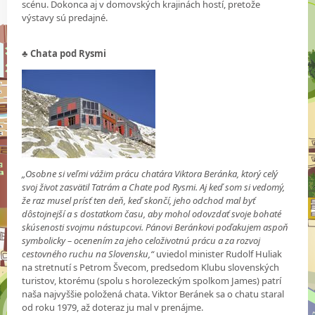
scénu. Dokonca aj v domovských krajinách hostí, pretože
výstavy sú predajné.
♣ Chata pod Rysmi
„Osobne si veľmi vážim prácu chatára Viktora Beránka, ktorý celý
svoj život zasvätil Tatrám a Chate pod Rysmi. Aj keď som si vedomý,
že raz musel prísť ten deň, keď skončí, jeho odchod mal byť
dôstojnejší a s dostatkom času, aby mohol odovzdať svoje bohaté
skúsenosti svojmu nástupcovi. Pánovi Beránkovi poďakujem aspoň
symbolicky – ocenením za jeho celoživotnú prácu a za rozvoj
cestovného ruchu na Slovensku,“
uviedol minister Rudolf Huliak
na stretnutí s Petrom Švecom, predsedom Klubu slovenských
turistov, ktorému (spolu s horolezeckým spolkom James) patrí
naša najvyššie položená chata. Viktor Beránek sa o chatu staral
od roku 1979, až doteraz ju mal v prenájme.