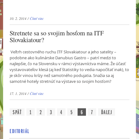
10. 2. 2014 /
Čítať viac
Stretnete sa so svojim hosťom na ITF
Slovakiatour?
Veľtrh cestovného ruchu ITF Slovakiatour a jeho satelity –
podobne ako kulinárske Danubius Gastro – patrí medzi to
najlepšie, čo na Slovensku v rámci výstavníctva máme. Že účasť
vystavovateľov klesá (aj keď štatistiky to vedia napočítať inak), to
je skôr vinou krízy než samotného podujatia. Snažia sa aj
samotné hotely stretnúť na výstave so svojim hosťom?
17. 1. 2014 /
Čítať viac
SPÄŤ
1
2
3
4
5
6
7
ĎALEJ
EDITORIÁL