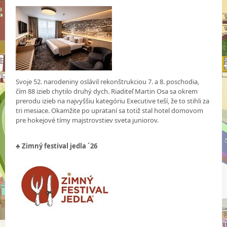
Svoje 52. narodeniny oslávil rekonštrukciou 7. a 8. poschodia,
čím 88 izieb chytilo druhý dych. Riaditeľ Martin Osa sa okrem
prerodu izieb na najvyššiu kategóriu Executive teší, že to stihli za
tri mesiace. Okamžite po uprataní sa totiž stal hotel domovom
pre hokejové tímy majstrovstiev sveta juniorov.
♣ Zimný festival jedla ´26