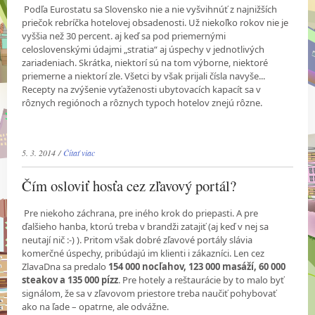
Podľa Eurostatu sa Slovensko nie a nie vyšvihnúť z najnižších
priečok rebríčka hotelovej obsadenosti. Už niekoľko rokov nie je
vyššia než 30 percent. aj keď sa pod priemernými
celoslovenskými údajmi „stratia“ aj úspechy v jednotlivých
zariadeniach. Skrátka, niektorí sú na tom výborne, niektoré
priemerne a niektorí zle. Všetci by však prijali čísla navyše...
Recepty na zvýšenie vyťaženosti ubytovacích kapacít sa v
rôznych regiónoch a rôznych typoch hotelov znejú rôzne.
5. 3. 2014 /
Čítať viac
Čím osloviť hosťa cez zľavový portál?
Pre niekoho záchrana, pre iného krok do priepasti. A pre
ďalšieho hanba, ktorú treba v brandži zatajiť (aj keď v nej sa
neutají nič :-) ). Pritom však dobré zľavové portály slávia
komerčné úspechy, pribúdajú im klienti i zákazníci. Len cez
ZlavaDna sa predalo
154 000 nocľahov, 123 000 masáží, 60 000
steakov a 135 000 pízz
. Pre hotely a reštaurácie by to malo byť
signálom, že sa v zľavovom priestore treba naučiť pohybovať
ako na ľade – opatrne, ale odvážne.