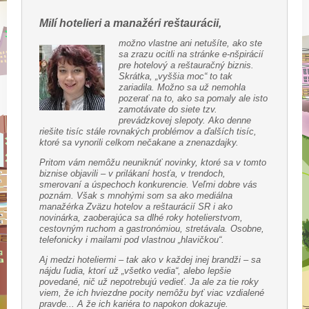
Milí hotelieri a manažéri reštaurácii,
možno vlastne ani netušíte, ako ste
sa zrazu ocitli na stránke e-nšpirácií
pre hotelový a reštauračný biznis.
Skrátka, „vyššia moc“ to tak
zariadila. Možno sa už nemohla
pozerať na to, ako sa pomaly ale isto
zamotávate do siete tzv.
prevádzkovej slepoty. Ako denne
riešite tisíc stále rovnakých problémov a ďalších tisíc,
ktoré sa vynorili celkom nečakane a znenazdajky.
Pritom vám nemôžu neuniknúť novinky, ktoré sa v tomto
biznise objavili – v prilákaní hosťa, v trendoch,
smerovaní a úspechoch konkurencie. Veľmi dobre vás
poznám. Však s mnohými som sa ako mediálna
manažérka Zväzu hotelov a reštaurácií SR i ako
novinárka, zaoberajúca sa dlhé roky hotelierstvom,
cestovným ruchom a gastronómiou, stretávala. Osobne,
telefonicky i mailami pod vlastnou „hlavičkou“.
Aj medzi hoteliermi – tak ako v každej inej brandži – sa
nájdu ľudia, ktorí už „všetko vedia“, alebo lepšie
povedané, nič už nepotrebujú vedieť. Ja ale za tie roky
viem, že ich hviezdne pocity nemôžu byť viac vzdialené
pravde... A že ich kariéra to napokon dokazuje.