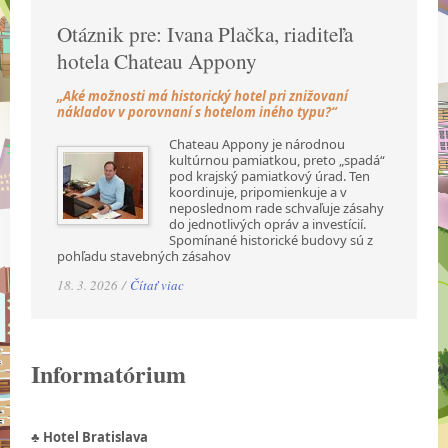
Otáznik pre: Ivana Plačka, riaditeľa
hotela Chateau Appony
„Aké možnosti má historický hotel pri znižovaní
nákladov v porovnaní s hotelom iného typu?“
Chateau Appony je národnou
kultúrnou pamiatkou, preto „spadá“
pod krajský pamiatkový úrad. Ten
koordinuje, pripomienkuje a v
neposlednom rade schvaľuje zásahy
do jednotlivých opráv a investícií.
Spomínané historické budovy sú z
pohľadu stavebných zásahov
18. 3. 2026 /
Čítať viac
Informatórium
♣ Hotel Bratislava