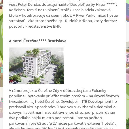
viesť Peter Dandár, doterajší riaditeľ DoubleTree by Hilton**** v
Košiciach. Tam si na uvoľnenú stoličku sadla Adela Zakarová,
ktorá v hoteli pracuje už osem rokov. V River Parku môžu hostia
stretávať – ako staronového gr - Rudolfa Križana, ktorý doteraz
pôsobil v Predstavenstve BHP.
♣
hotel Čerešne**** Bratislava
V rámci projektu Čerešne City v dúbravskej časti Polianky
ponúkne ubytovanie príležitostným hosťom – na úrovni štyroch
hviezdičiek – aj hotel Čerešne. Developer – ITB Development ho
predstavil ako 7-poschodovú budovu s 96 izbami a siedmimi 2-
izbovými apartmánmi so zatrávnenou strechou, pričom ďalšie
dve podlažia nájdu miesto pod zemou. Tam sa počíta s
parkovaním pre 63 áut (a 27 môže parkovať v exteriéri hotela) ,
ale aj s krytom pre 250 ľudí. Hoci výstavba sa začína len na jar