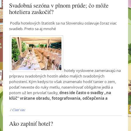
Svadobná sezóna v plnom prúde; čo môže
hoteliera zaskočiť?
Podľa hotelových štatistík sa na Slovensku oslavuje čoraz viac
svadieb. Preto sa aj mnohé
hotely vyslovene zameriavajú na
prípravu svadobných hostín alebo malých svadobných
pohostení. Kým kedysi to však znamenalo hodiť tanier o zem,
podať neveste do ruky metlu, naservírovať obligátne jedlá a
potom už len privolať taxíky,
dnes ide často o svadby „na
kľúč“ vrátane obradu, fotografovania, odčepčenia a
/
Čítať viac
Ako zaplniť hotel?