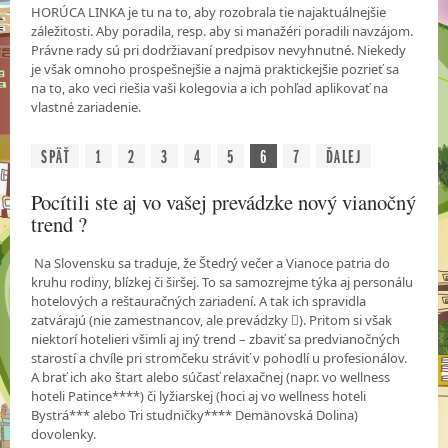
HORÚCA LINKA je tu na to, aby rozobrala tie najaktuálnejšie
záležitosti. Aby poradila, resp. aby si manažéri poradili navzájom.
Právne rady sú pri dodržiavaní predpisov nevyhnutné. Niekedy
je však omnoho prospešnejšie a najmä praktickejšie pozrieť sa
na to, ako veci riešia vaši kolegovia a ich pohľad aplikovať na
vlastné zariadenie.
SPÄŤ
1
2
3
4
5
6
7
ĎALEJ
Pocítili ste aj vo vašej prevádzke nový vianočný
trend ?
Na Slovensku sa traduje, že Štedrý večer a Vianoce patria do
kruhu rodiny, blízkej či širšej. To sa samozrejme týka aj personálu
hotelových a reštauračných zariadení. A tak ich spravidla
zatvárajú (nie zamestnancov, ale prevádzky ). Pritom si však
niektorí hotelieri všimli aj iný trend – zbaviť sa predvianočných
starostí a chvíle pri stromčeku stráviť v pohodlí u profesionálov.
A brať ich ako štart alebo súčasť relaxačnej (napr. vo wellness
hoteli Patince****) či lyžiarskej (hoci aj vo wellness hoteli
Bystrá*** alebo Tri studničky**** Demänovská Dolina)
dovolenky.