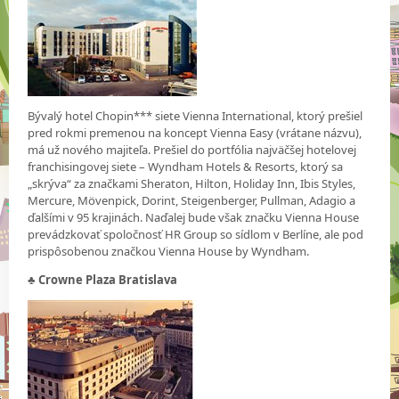
Bývalý hotel Chopin*** siete Vienna International, ktorý prešiel
pred rokmi premenou na koncept Vienna Easy (vrátane názvu),
má už nového majiteľa. Prešiel do portfólia najväčšej hotelovej
franchisingovej siete – Wyndham Hotels & Resorts, ktorý sa
„skrýva“ za značkami Sheraton, Hilton, Holiday Inn, Ibis Styles,
Mercure, Mövenpick, Dorint, Steigenberger, Pullman, Adagio a
ďalšími v 95 krajinách. Naďalej bude však značku Vienna House
prevádzkovať spoločnosť HR Group so sídlom v Berlíne, ale pod
prispôsobenou značkou Vienna House by Wyndham.
♣ Crowne Plaza Bratislava