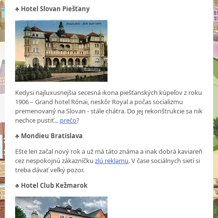
♣
Hotel Slovan Piešťany
Kedysi najluxusnejšia secesná ikona piešťanských kúpeľov z roku
1906 – Grand hotel Rónai, neskôr Royal a počas socializmu
premenovaný na Slovan - stále chátra. Do jej rekonštrukcie sa nik
nechce pustiť...
prečo
?
♣
Mondieu Bratislava
Ešte len začal nový rok a už má táto známa a inak dobrá kaviareň
cez nespokojnú zákazníčku
zlú reklamu
. V čase sociálnych sietí si
treba dávať veľký pozor.
♣
Hotel Club Kežmarok