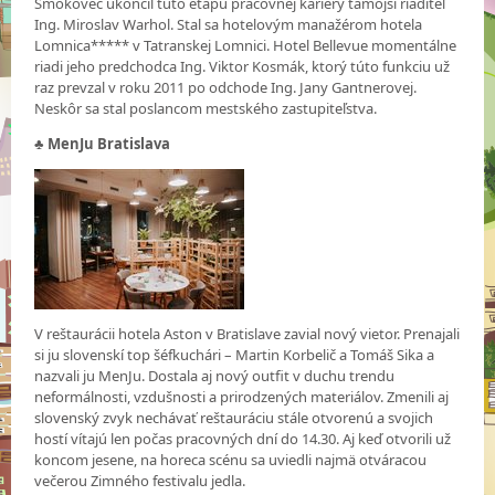
Smokovec ukončil túto etapu pracovnej kariéry tamojší riaditeľ
Ing. Miroslav Warhol. Stal sa hotelovým manažérom hotela
Lomnica***** v Tatranskej Lomnici. Hotel Bellevue momentálne
riadi jeho predchodca Ing. Viktor Kosmák, ktorý túto funkciu už
raz prevzal v roku 2011 po odchode Ing. Jany Gantnerovej.
Neskôr sa stal poslancom mestského zastupiteľstva.
♣
MenJu Bratislava
V reštaurácii hotela Aston v Bratislave zavial nový vietor. Prenajali
si ju slovenskí top šéfkuchári – Martin Korbelič a Tomáš Sika a
nazvali ju MenJu. Dostala aj nový outfit v duchu trendu
neformálnosti, vzdušnosti a prirodzených materiálov. Zmenili aj
slovenský zvyk nechávať reštauráciu stále otvorenú a svojich
hostí vítajú len počas pracovných dní do 14.30. Aj keď otvorili už
koncom jesene, na horeca scénu sa uviedli najmä otváracou
večerou Zimného festivalu jedla.