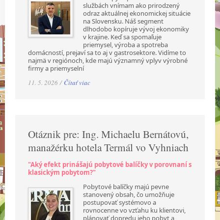
službách vnímam ako prirodzený
odraz aktuálnej ekonomickej situácie
na Slovensku. Náš segment
dlhodobo kopíruje vývoj ekonomiky
v krajine. Keď sa spomaľuje
priemysel, výroba a spotreba
domácností, prejaví sa to aj v gastrosektore. Vidíme to
najmä v regiónoch, kde majú významný vplyv výrobné
firmy a priemyselní
11. 5. 2026 /
Čítať viac
Otáznik pre: Ing. Michaelu Bernátovú,
manažérku hotela Termál vo Vyhniach
"Aký efekt prinášajú pobytové balíčky v porovnaní s
klasickým pobytom?"
Pobytové balíčky majú pevne
stanovený obsah, čo umožňuje
postupovať systémovo a
rovnocenne vo vzťahu ku klientovi,
plánovať dopredu jeho pobyt a