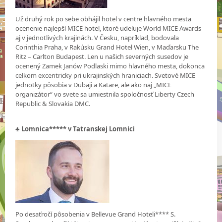
Už druhý rok po sebe obhájil hotel v centre hlavného mesta
ocenenie najlepší MICE hotel, ktoré udeľuje World MICE Awards
aj v jednotlivých krajinách. V Česku, napríklad, bodovala
Corinthia Praha, v Rakúsku Grand Hotel Wien, v Maďarsku The
Ritz – Carlton Budapest. Len u našich severných susedov je
ocenený Zamek Janów Podlaski mimo hlavného mesta, dokonca
celkom excentricky pri ukrajinských hraniciach. Svetové MICE
jednotky pôsobia v Dubaji a Katare, ale ako naj „MICE
organizátor“ vo svete sa umiestnila spoločnosť Liberty Czech
Republic & Slovakia DMC.
♣
Lomnica***** v Tatranskej Lomnici
Po desaťročí pôsobenia v Bellevue Grand Hoteli**** S.