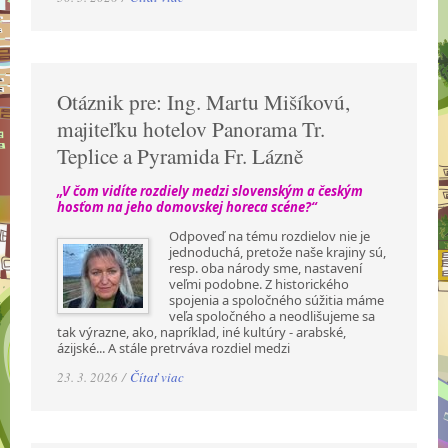
Otáznik pre: Ing. Martu Mišíkovú,
majiteľku hotelov Panorama Tr.
Teplice a Pyramida Fr. Lázně
„V čom vidíte rozdiely medzi slovenským a českým
hosťom na jeho domovskej horeca scéne?“
Odpoveď na tému rozdielov nie je
jednoduchá, pretože naše krajiny sú,
resp. oba národy sme, nastavení
veľmi podobne. Z historického
spojenia a spoločného súžitia máme
veľa spoločného a neodlišujeme sa
tak výrazne, ako, napríklad, iné kultúry - arabské,
ázijské... A stále pretrváva rozdiel medzi
23. 3. 2026 /
Čítať viac