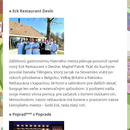
♣
Eck Restaurant Devín
Zážitkovú gastronómiu hlavného mesta plánuje posunúť vpred
nový Eck Restaurant v Devíne. Majiteľ Patrik Tkáč do kuchyne
povolal Daniela Tillingera, ktorý sa tak na Slovensko vrátil po
rokoch pôsobenia v Belgicku, Veľkej Británii a Rakúsku.
Reštaurácia s kapacitou 34 hostí a salónikom pre ďalších desať,
funguje len večer a rezervačným spôsobom. V podzemí našla
svoje miesto vínna pivnica, pre začiatok s ôsmimi tisíckami vín.
Mimochodom, názov reštaurácie má korene v prastarom názve
tamojšieho miesta – Gold Eck, teda zlatý roh.
♣
Poprad*** v Poprade