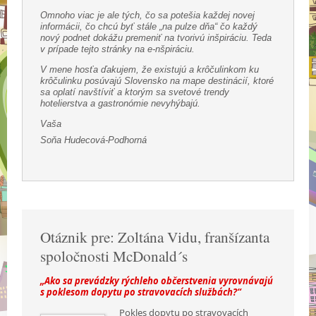
Omnoho viac je ale tých, čo sa potešia každej novej
informácii, čo chcú byť stále „na pulze dňa“ čo každý
nový podnet dokážu premeniť na tvorivú inšpiráciu. Teda
v prípade tejto stránky na e-nšpiráciu.
V mene hosťa ďakujem, že existujú a krôčulinkom ku
krôčulinku posúvajú Slovensko na mape destinácií, ktoré
sa oplatí navštíviť a ktorým sa svetové trendy
hotelierstva a gastronómie nevyhýbajú.
Vaša
Soňa Hudecová-Podhorná
Otáznik pre: Zoltána Vidu, franšízanta
spoločnosti McDonald´s
„Ako sa prevádzky rýchleho občerstvenia vyrovnávajú
s poklesom dopytu po stravovacích službách?“
Pokles dopytu po stravovacích