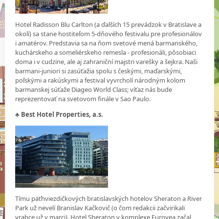
Hotel Radisson Blu Carlton (a ďalších 15 prevádzok v Bratislave a
okolí) sa stane hostiteľom 5-dňového festivalu pre profesionálov
i amatérov. Predstavia sa na ňom svetové mená barmanského,
kuchárskeho a someliérskeho remesla - profesionáli, pôsobiaci
doma i v cudzine, ale aj zahraniční majstri varešky a šejkra. Naši
barmani-juniori si zasúťažia spolu s českými, maďarskými,
poľskými a rakúskymi a festival vyvrcholí národným kolom
barmanskej súťaže Diageo World Class; víťaz nás bude
reprezentovať na svetovom finále v Sao Paulo.
♣
Best Hotel Properties, a.s.
Tímu päťhviezdičkových bratislavských hotelov Sheraton a River
Park už nevelí Branislav Kačkovič (o čom redakcii začvirikali
vrabce už v marci). Hotel Sheraton v komplexe Eurovea začal