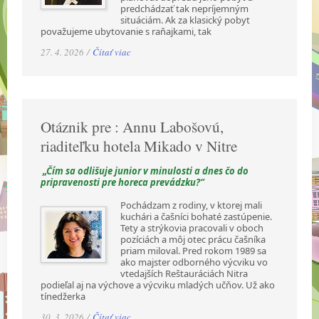
predchádzať tak nepríjemným
situáciám. Ak za klasický pobyt
považujeme ubytovanie s raňajkami, tak
27. 4. 2026 /
Čítať viac
Otáznik pre : Annu Labošovú,
riaditeľku hotela Mikado v Nitre
„Čím sa odlišuje junior v minulosti a dnes čo do
pripravenosti pre horeca prevádzku?“
Pochádzam z rodiny, v ktorej mali
kuchári a čašníci bohaté zastúpenie.
Tety a strýkovia pracovali v oboch
pozíciách a môj otec prácu čašníka
priam miloval. Pred rokom 1989 sa
ako majster odborného výcviku vo
vtedajších Reštauráciách Nitra
podieľal aj na výchove a výcviku mladých učňov. Už ako
tínedžerka
30. 3. 2026 /
Čítať viac