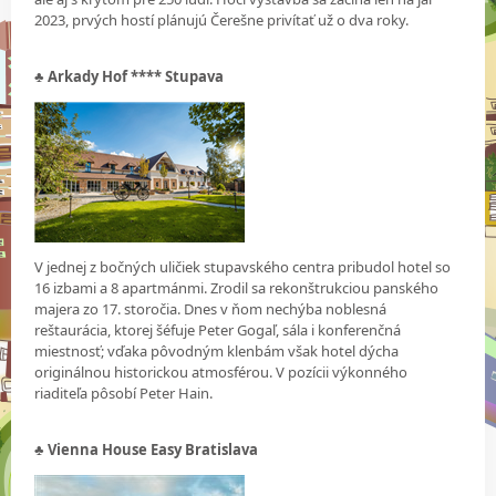
2023, prvých hostí plánujú Čerešne privítať už o dva roky.
♣
Arkady Hof **** Stupava
V jednej z bočných uličiek stupavského centra pribudol hotel so
16 izbami a 8 apartmánmi. Zrodil sa rekonštrukciou panského
majera zo 17. storočia. Dnes v ňom nechýba noblesná
reštaurácia, ktorej šéfuje Peter Gogaľ, sála i konferenčná
miestnosť; vďaka pôvodným klenbám však hotel dýcha
originálnou historickou atmosférou. V pozícii výkonného
riaditeľa pôsobí Peter Hain.
♣ Vienna House Easy Bratislava