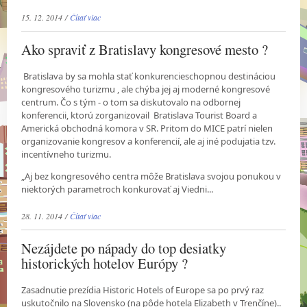
15. 12. 2014 /
Čítať viac
Ako spraviť z Bratislavy kongresové mesto ?
Bratislava by sa mohla stať konkurencieschopnou destináciou
kongresového turizmu , ale chýba jej aj moderné kongresové
centrum. Čo s tým - o tom sa diskutovalo na odbornej
konferencii, ktorú zorganizovail Bratislava Tourist Board a
Americká obchodná komora v SR. Pritom do MICE patrí nielen
organizovanie kongresov a konferencií, ale aj iné podujatia tzv.
incentívneho turizmu.
„Aj bez kongresového centra môže Bratislava svojou ponukou v
niektorých parametroch konkurovať aj Viedni...
28. 11. 2014 /
Čítať viac
Nezájdete po nápady do top desiatky
historických hotelov Európy ?
Zasadnutie prezídia Historic Hotels of Europe sa po prvý raz
uskutočnilo na Slovensko (na pôde hotela Elizabeth v Trenčíne)..