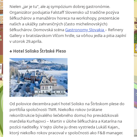
Nielen „jar je tu“, ale aj sympózium dobrej gastronómie.
Organizátor podujatia Falstaff Slovensko už tradične pozýva
šéfkuchárov a manažérov horeca na workshopy, prezentácie
našich a ukážky zahraničných (často michelinovských)
šéfkuchárov. Domovská scéna
Gastronomy Slovakia
– Refinery
Gallery v bratislavskom Vlčom hrdle, sa vôňou jedla a pitia zaplní
v utorok 29.apríla.
♣ Hotel Solisko Štrbské Pleso
Od polovice decembra patrí hotel Solisko na Štrbskom plese do
portfóĺia spoločnosti TMR. Niekoľko rokov (vrátane
rekonštrukcie bývalého liečebného domu) ho prevádzkovali
manželia Kurhajovci – Martin v úlohe šéfkuchára a Katarína na
pozícii riaditeľky. V tejto úlohe ju dnes vystrieda Lukáš Kajan.,
ktorý niekoľko rokov pracoval v spoločnosti ako F&B manager.