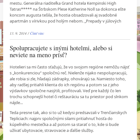
mestu. Generálna riaditeľka Grand hotela Kempinski High
Tatras***** na Štrbskom Plese Katherine Noll sa dokonca ešte
koncom augusta tešila, že hostia obsadzovali aj svadobné
apartmán s vírivkou pod holým nebom. „Prepady v júlových
13. 9. 2014 /
Čítať viac
Spolupracujete s inými hotelmi, alebo si
neviete na meno prísť?
Hotelieri sa mi často sťažujú, že vo svojom regióne nemôžu nájsť
s „konkurenciou“ spoločnú reč. Nielenže nijako nespolupracujú,
ale robia si zle, hľadajú zádrapky, ohovárajú sa. Namiesto toho,
aby radšej pritiahli klienta do ich regiónu a potom sa z jeho
výdavkov spoločne nasýtili, profitovali. Veď pre každý čo len
trochu schopnejší hotel či reštauráciu sa tu priestor pod slnkom
nájde...
Teda presne tak, ako si to už kedysi predsavzali v Trenčianskych
Tepliciach: najprv spoločnými silami pritiahnuť hosťa do
kúpeľného mestečka a až potom sa starať o to, kde si bude
užívať ubytovacie, stravovacie a ďalšie služby.