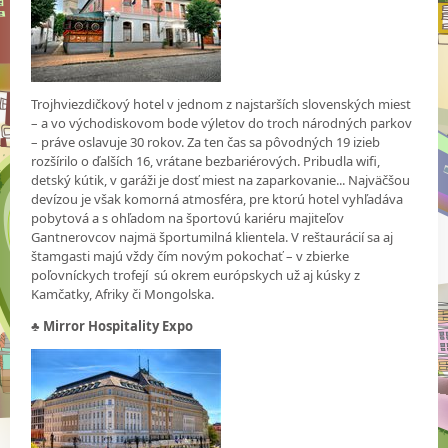
Trojhviezdičkový hotel v jednom z najstarších slovenských miest
– a vo východiskovom bode výletov do troch národných parkov
– práve oslavuje 30 rokov. Za ten čas sa pôvodných 19 izieb
rozšírilo o ďalších 16, vrátane bezbariérových. Pribudla wifi,
detský kútik, v garáži je dosť miest na zaparkovanie... Najväčšou
devízou je však komorná atmosféra, pre ktorú hotel vyhľadáva
pobytová a s ohľadom na športovú kariéru majiteľov
Gantnerovcov najmä športumilná klientela. V reštaurácií sa aj
štamgasti majú vždy čím novým pokochať – v zbierke
poľovníckych trofejí sú okrem európskych už aj kúsky z
Kamčatky, Afriky či Mongolska.
♣
Mirror Hospitality Expo