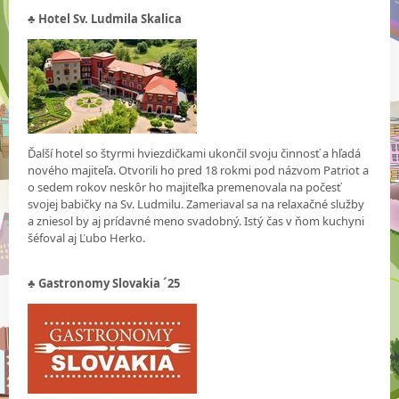
♣
Hotel Sv. Ludmila Skalica
Ďalší hotel so štyrmi hviezdičkami ukončil svoju činnosť a hľadá
nového majiteľa. Otvorili ho pred 18 rokmi pod názvom Patriot a
o sedem rokov neskôr ho majiteľka premenovala na počesť
svojej babičky na Sv. Ludmilu. Zameriaval sa na relaxačné služby
a zniesol by aj prídavné meno svadobný. Istý čas v ňom kuchyni
šéfoval aj Ľubo Herko.
♣
Gastronomy Slovakia ´25