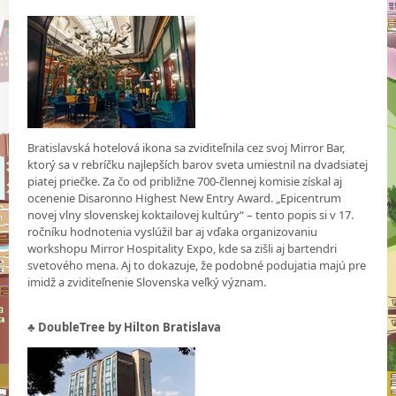
Bratislavská hotelová ikona sa zviditeľnila cez svoj Mirror Bar,
ktorý sa v rebríčku najlepších barov sveta umiestnil na dvadsiatej
piatej priečke. Za čo od približne 700-člennej komisie získal aj
ocenenie Disaronno Highest New Entry Award. „Epicentrum
novej vlny slovenskej koktailovej kultúry“ – tento popis si v 17.
ročníku hodnotenia vyslúžil bar aj vďaka organizovaniu
workshopu Mirror Hospitality Expo, kde sa zišli aj bartendri
svetového mena. Aj to dokazuje, že podobné podujatia majú pre
imidž a zviditeľnenie Slovenska veľký význam.
♣ DoubleTree by Hilton Bratislava