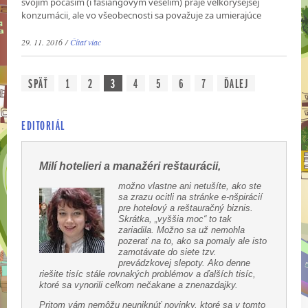
svojim počasím (i fašiangovým veselím) praje veľkorysejšej
konzumácii, ale vo všeobecnosti sa považuje za umierajúce
29. 11. 2016 /
Čítať viac
SPÄŤ
1
2
3
4
5
6
7
ĎALEJ
EDITORIÁL
Milí hotelieri a manažéri reštaurácii,
možno vlastne ani netušíte, ako ste
sa zrazu ocitli na stránke e-nšpirácií
pre hotelový a reštauračný biznis.
Skrátka, „vyššia moc“ to tak
zariadila. Možno sa už nemohla
pozerať na to, ako sa pomaly ale isto
zamotávate do siete tzv.
prevádzkovej slepoty. Ako denne
riešite tisíc stále rovnakých problémov a ďalších tisíc,
ktoré sa vynorili celkom nečakane a znenazdajky.
Pritom vám nemôžu neuniknúť novinky, ktoré sa v tomto