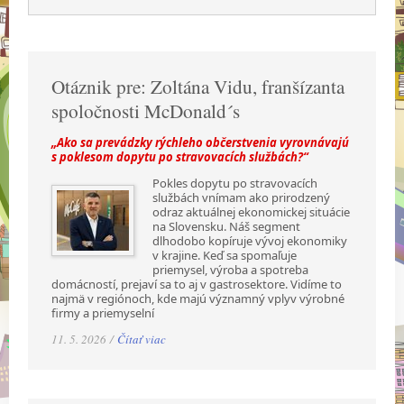
Otáznik pre: Zoltána Vidu, franšízanta
spoločnosti McDonald´s
„Ako sa prevádzky rýchleho občerstvenia vyrovnávajú
s poklesom dopytu po stravovacích službách?“
Pokles dopytu po stravovacích
službách vnímam ako prirodzený
odraz aktuálnej ekonomickej situácie
na Slovensku. Náš segment
dlhodobo kopíruje vývoj ekonomiky
v krajine. Keď sa spomaľuje
priemysel, výroba a spotreba
domácností, prejaví sa to aj v gastrosektore. Vidíme to
najmä v regiónoch, kde majú významný vplyv výrobné
firmy a priemyselní
11. 5. 2026 /
Čítať viac