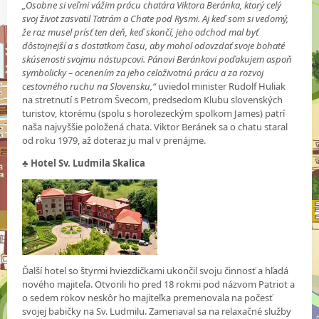
„Osobne si veľmi vážim prácu chatára Viktora Beránka, ktorý celý
svoj život zasvätil Tatrám a Chate pod Rysmi. Aj keď som si vedomý,
že raz musel prísť ten deň, keď skončí, jeho odchod mal byť
dôstojnejší a s dostatkom času, aby mohol odovzdať svoje bohaté
skúsenosti svojmu nástupcovi. Pánovi Beránkovi poďakujem aspoň
symbolicky – ocenením za jeho celoživotnú prácu a za rozvoj
cestovného ruchu na Slovensku,“
uviedol minister Rudolf Huliak
na stretnutí s Petrom Švecom, predsedom Klubu slovenských
turistov, ktorému (spolu s horolezeckým spolkom James) patrí
naša najvyššie položená chata. Viktor Beránek sa o chatu staral
od roku 1979, až doteraz ju mal v prenájme.
♣
Hotel Sv. Ludmila Skalica
Ďalší hotel so štyrmi hviezdičkami ukončil svoju činnosť a hľadá
nového majiteľa. Otvorili ho pred 18 rokmi pod názvom Patriot a
o sedem rokov neskôr ho majiteľka premenovala na počesť
svojej babičky na Sv. Ludmilu. Zameriaval sa na relaxačné služby