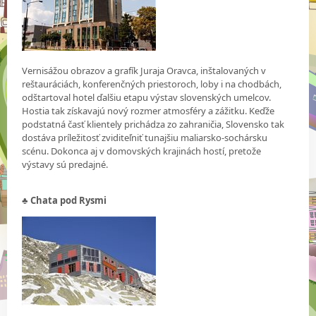
Vernisážou obrazov a grafík Juraja Oravca, inštalovaných v
reštauráciách, konferenčných priestoroch, loby i na chodbách,
odštartoval hotel ďalšiu etapu výstav slovenských umelcov.
Hostia tak získavajú nový rozmer atmosféry a zážitku. Keďže
podstatná časť klientely prichádza zo zahraničia, Slovensko tak
dostáva príležitosť zviditeľniť tunajšiu maliarsko-sochársku
scénu. Dokonca aj v domovských krajinách hostí, pretože
výstavy sú predajné.
♣ Chata pod Rysmi