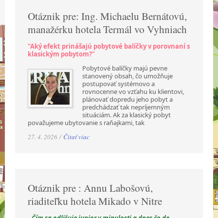
Otáznik pre: Ing. Michaelu Bernátovú,
manažérku hotela Termál vo Vyhniach
"Aký efekt prinášajú pobytové balíčky v porovnaní s
klasickým pobytom?"
Pobytové balíčky majú pevne
stanovený obsah, čo umožňuje
postupovať systémovo a
rovnocenne vo vzťahu ku klientovi,
plánovať dopredu jeho pobyt a
predchádzať tak nepríjemným
situáciám. Ak za klasický pobyt
považujeme ubytovanie s raňajkami, tak
27. 4. 2026 /
Čítať viac
Otáznik pre : Annu Labošovú,
riaditeľku hotela Mikado v Nitre