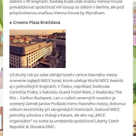
ďalšími v 95 krajinách. Naďalej bude však značku Vienna House
prevádzkovať spoločnosť HR Group so sídlom v Berlíne, ale pod
prispôsobenou značkou Vienna House by Wyndham.
♣ Crowne Plaza Bratislava
Už druhý rok po sebe obhájil hotel v centre hlavného mesta
ocenenie najlepší MICE hotel, ktoré udeľuje World MICE Awards
aj v jednotlivých krajinách. V Česku, napríklad, bodovala
Corinthia Praha, v Rakúsku Grand Hotel Wien, v Maďarsku The
Ritz – Carlton Budapest. Len u našich severných susedov je
ocenený Zamek Janów Podlaski mimo hlavného mesta, dokonca
celkom excentricky pri ukrajinských hraniciach. Svetové MICE
jednotky pôsobia v Dubaji a Katare, ale ako naj „MICE
organizátor“ vo svete sa umiestnila spoločnosť Liberty Czech
Republic & Slovakia DMC.