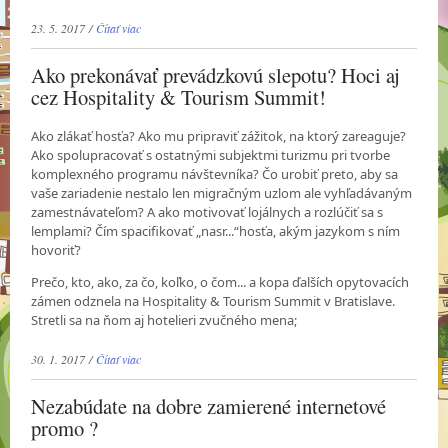
23. 5. 2017 /
Čítať viac
Ako prekonávať prevádzkovú slepotu? Hoci aj
cez Hospitality & Tourism Summit!
Ako zlákať hosťa? Ako mu pripraviť zážitok, na ktorý zareaguje?
Ako spolupracovať s ostatnými subjektmi turizmu pri tvorbe
komplexného programu návštevníka? Čo urobiť preto, aby sa
vaše zariadenie nestalo len migračným uzlom ale vyhľadávaným
zamestnávateľom? A ako motivovať lojálnych a rozlúčiť sa s
lemplami? Čím spacifikovať „nasr...“hosťa, akým jazykom s ním
hovoriť?
Prečo, kto, ako, za čo, koľko, o čom... a kopa ďalších opytovacích
zámen odznela na Hospitality & Tourism Summit v Bratislave.
Stretli sa na ňom aj hotelieri zvučného mena;
30. 1. 2017 /
Čítať viac
Nezabúdate na dobre zamierené internetové
promo ?