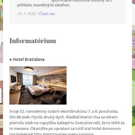
Spomínané historické budovy sú z
pohľadu stavebných zásahov
18. 3. 2026 /
Čítať viac
Informatórium
♣ Hotel Bratislava
Svoje 52. narodeniny oslávil rekonštrukciou 7. a 8. poschodia,
čím 88 izieb chytilo druhý dych. Riaditeľ Martin Osa sa okrem
prerodu izieb na najvyššiu kategóriu Executive teší, že to stihli za
tri mesiace. Okamžite po uprataní sa totiž stal hotel domovom
pre hokejové tímy majstrovstiev sveta juniorov.