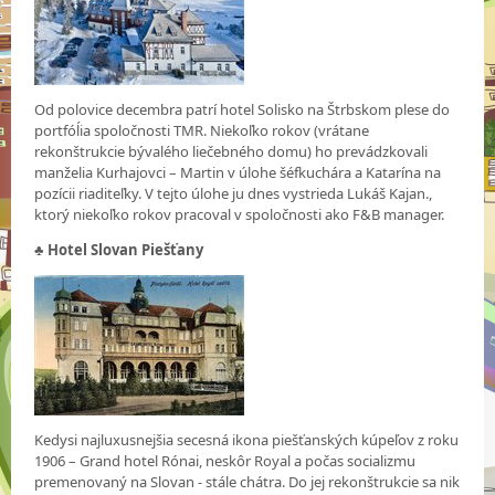
Od polovice decembra patrí hotel Solisko na Štrbskom plese do
portfóĺia spoločnosti TMR. Niekoľko rokov (vrátane
rekonštrukcie bývalého liečebného domu) ho prevádzkovali
manželia Kurhajovci – Martin v úlohe šéfkuchára a Katarína na
pozícii riaditeľky. V tejto úlohe ju dnes vystrieda Lukáš Kajan.,
ktorý niekoľko rokov pracoval v spoločnosti ako F&B manager.
♣
Hotel Slovan Piešťany
Kedysi najluxusnejšia secesná ikona piešťanských kúpeľov z roku
1906 – Grand hotel Rónai, neskôr Royal a počas socializmu
premenovaný na Slovan - stále chátra. Do jej rekonštrukcie sa nik