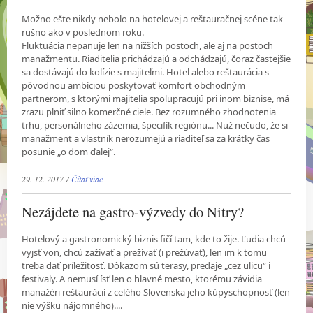
Možno ešte nikdy nebolo na hotelovej a reštauračnej scéne tak
rušno ako v poslednom roku.
Fluktuácia nepanuje len na nižších postoch, ale aj na postoch
manažmentu. Riaditelia prichádzajú a odchádzajú, čoraz častejšie
sa dostávajú do kolízie s majiteľmi. Hotel alebo reštaurácia s
pôvodnou ambíciou poskytovať komfort obchodným
partnerom, s ktorými majitelia spolupracujú pri inom biznise, má
zrazu plniť silno komerčné ciele. Bez rozumného zhodnotenia
trhu, personálneho zázemia, špecifík regiónu... Nuž nečudo, že si
manažment a vlastník nerozumejú a riaditeľ sa za krátky čas
posunie „o dom ďalej“.
29. 12. 2017 /
Čítať viac
Nezájdete na gastro-výzvedy do Nitry?
Hotelový a gastronomický biznis fičí tam, kde to žije. Ľudia chcú
vyjsť von, chcú zažívať a prežívať (i prežúvať), len im k tomu
treba dať príležitosť. Dôkazom sú terasy, predaje „cez ulicu“ i
festivaly. A nemusí ísť len o hlavné mesto, ktorému závidia
manažéri reštaurácií z celého Slovenska jeho kúpyschopnosť (len
nie výšku nájomného)....