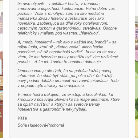
biznise objavili – v prilákaní hosťa, v trendoch,
smerovaní a úspechoch konkurencie. Veľmi dobre vás
poznám. Však s mnohými som sa ako mediálna
manažérka Zväzu hotelov a reštaurácií SR i ako
novinárka, zaoberajúca sa dlhé roky hotelierstvom,
cestovným ruchom a gastronómiou, stretávala. Osobne,
telefonicky i mailami pod vlastnou „hlavičkou“.
Aj medzi hoteliermi – tak ako v každej inej brandži – sa
nájdu ľudia, ktorí už „všetko vedia“, alebo lepšie
povedané, nič už nepotrebujú vedieť. Ja ale za tie roky
viem, že ich hviezdne pocity nemôžu byť viac vzdialené
pravde... A že ich kariéra to napokon dokazuje.
Omnoho viac je ale tých, čo sa potešia každej novej
informácii, čo chcú byť stále „na pulze dňa“ čo každý
nový podnet dokážu premeniť na tvorivú inšpiráciu. Teda
v prípade tejto stránky na e-nšpiráciu.
V mene hosťa ďakujem, že existujú a krôčulinkom ku
krôčulinku posúvajú Slovensko na mape destinácií, ktoré
sa oplatí navštíviť a ktorým sa svetové trendy
hotelierstva a gastronómie nevyhýbajú.
Vaša
Soňa Hudecová-Podhorná