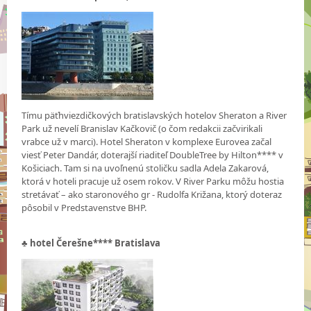
Tímu päťhviezdičkových bratislavských hotelov Sheraton a River
Park už nevelí Branislav Kačkovič (o čom redakcii začvirikali
vrabce už v marci). Hotel Sheraton v komplexe Eurovea začal
viesť Peter Dandár, doterajší riaditeľ DoubleTree by Hilton**** v
Košiciach. Tam si na uvoľnenú stoličku sadla Adela Zakarová,
ktorá v hoteli pracuje už osem rokov. V River Parku môžu hostia
stretávať – ako staronového gr - Rudolfa Križana, ktorý doteraz
pôsobil v Predstavenstve BHP.
♣
hotel Čerešne**** Bratislava