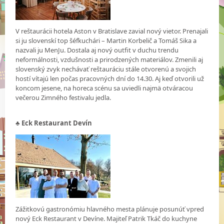
V reštaurácii hotela Aston v Bratislave zavial nový vietor. Prenajali
si ju slovenskí top šéfkuchári – Martin Korbelič a Tomáš Sika a
nazvali ju MenJu. Dostala aj nový outfit v duchu trendu
neformálnosti, vzdušnosti a prirodzených materiálov. Zmenili aj
slovenský zvyk nechávať reštauráciu stále otvorenú a svojich
hostí vítajú len počas pracovných dní do 14.30. Aj keď otvorili už
koncom jesene, na horeca scénu sa uviedli najmä otváracou
večerou Zimného festivalu jedla.
♣
Eck Restaurant Devín
Zážitkovú gastronómiu hlavného mesta plánuje posunúť vpred
nový Eck Restaurant v Devíne. Majiteľ Patrik Tkáč do kuchyne