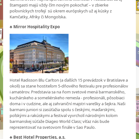
štamgasti majú vždy čím novým pokochať – v zbierke
poľovníckych trofejí sú okrem európskych už aj kúsky z
Kamčatky, Afriky či Mongolska.
♣
Mirror Hospitality Expo
Hotel Radisson Blu Carlton (a ďalších 15 prevádzok v Bratislave a
okolí) sa stane hostiteľom 5-dňového festivalu pre profesionálov
i amatérov. Predstavia sa na ňom svetové mená barmanského,
kuchárskeho a someliérskeho remesla - profesionáli, pôsobiaci
doma i v cudzine, ale aj zahraniční majstri varešky a šejkra. Naši
barmani-juniori si zasúťažia spolu s českými, maďarskými,
poľskými a rakúskymi a festival vyvrcholí národným kolom
barmanskej súťaže Diageo World Class; víťaz nás bude
reprezentovať na svetovom finále v Sao Paulo.
♣
Best Hotel Properties, a.s.