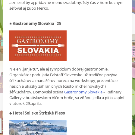
a zniesol by aj prídavné meno svadobný. Istý čas v ňom kuchyni
šéfoval aj Ľubo Herko.
♣
Gastronomy Slovakia ´25
Nielen „jar je tu“, ale aj sympózium dobrej gastronómie.
Organizátor podujatia Falstaff Slovensko už tradične pozýva
šéfkuchárov a manažérov horeca na workshopy, prezentácie
našich a ukážky zahraničných (často michelinovských)
šéfkuchárov. Domovská scéna
Gastronomy Slovakia
– Refinery
Gallery v bratislavskom Vlčom hrdle, sa vôňou jedla a pitia zaplní
v utorok 29.apríla.
♣ Hotel Solisko Štrbské Pleso