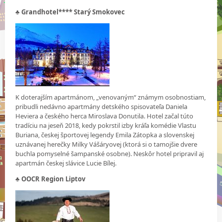
♣
Grandhotel**** Starý Smokovec
K doterajším apartmánom, „venovaným“ známym osobnostiam,
pribudli nedávno apartmány detského spisovateľa Daniela
Heviera a českého herca Miroslava Donutila. Hotel začal túto
tradíciu na jeseň 2018, kedy pokrstil izby kráľa komédie Vlastu
Buriana, českej športovej legendy Emila Zátopka a slovenskej
uznávanej herečky Milky Vášáryovej (ktorá si o tamojšie dvere
buchla pomyselné šampanské osobne). Neskôr hotel pripravil aj
apartmán českej slávice Lucie Bílej.
♣ OOCR Region Liptov