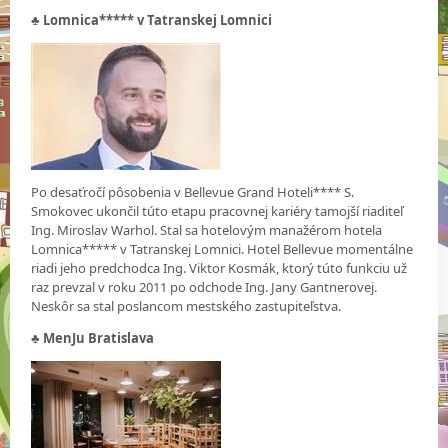
♣
Lomnica***** v Tatranskej Lomnici
Po desaťročí pôsobenia v Bellevue Grand Hoteli**** S.
Smokovec ukončil túto etapu pracovnej kariéry tamojší riaditeľ
Ing. Miroslav Warhol. Stal sa hotelovým manažérom hotela
Lomnica***** v Tatranskej Lomnici. Hotel Bellevue momentálne
riadi jeho predchodca Ing. Viktor Kosmák, ktorý túto funkciu už
raz prevzal v roku 2011 po odchode Ing. Jany Gantnerovej.
Neskôr sa stal poslancom mestského zastupiteľstva.
♣
MenJu Bratislava