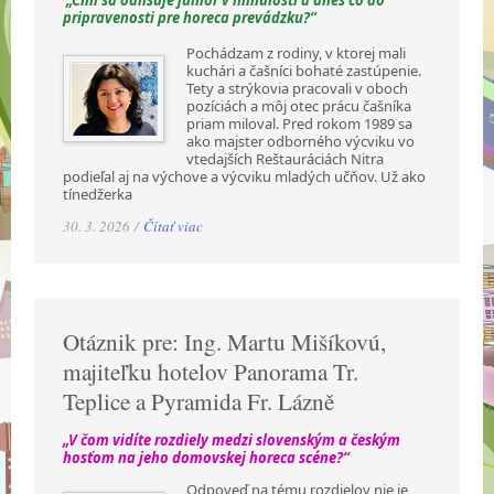
„Čím sa odlišuje junior v minulosti a dnes čo do
pripravenosti pre horeca prevádzku?“
Pochádzam z rodiny, v ktorej mali
kuchári a čašníci bohaté zastúpenie.
Tety a strýkovia pracovali v oboch
pozíciách a môj otec prácu čašníka
priam miloval. Pred rokom 1989 sa
ako majster odborného výcviku vo
vtedajších Reštauráciách Nitra
podieľal aj na výchove a výcviku mladých učňov. Už ako
tínedžerka
30. 3. 2026 /
Čítať viac
Otáznik pre: Ing. Martu Mišíkovú,
majiteľku hotelov Panorama Tr.
Teplice a Pyramida Fr. Lázně
„V čom vidíte rozdiely medzi slovenským a českým
hosťom na jeho domovskej horeca scéne?“
Odpoveď na tému rozdielov nie je