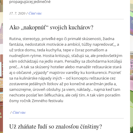
propagujúcej jedinečné
17. 7. 2020 /
Čítať viac
Ako „nakopnúť“ svojich kuchárov?
Rutina, stereotyp, priveľké ego či primalé skúsenosti, žiadna
fantázia, nedostatok motivácie a ambícií, túžby napredovať,,, a
už srdce domu, teda kuchyňa, tepe v čoraz pomalšom a
nudnejšom rytme. Hostia kritizujú, sťažujú sa, ale predovšetkým
vám odchádzajú na jedlo inam. Peniažky sa zbohdarma kotúľajú
preč... A tak sa skúsený hotelier alebo manažér reštaurácie stará
aj o občasné „výjazdy“ majstrov varešky ku konkurencii. Pozrieť
sa na kulinárske nápady iných – od konceptu reštaurácie cez
zostavenie jedálnych lístkov až po konečné aranžmán jedla a,
samozrejme, úroveň obsluhy. Ja viem, náklady... najmä keď tam
nechcete poslať len šéfkuchára, ale celý tím. A tak vám poradím
ôsmy ročník Zimného festivalu
/
Čítať viac
Už zháňate ľudí so znalosťou čínštiny?