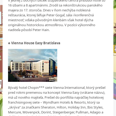
V jednej z bočných uličiek stupavského centra pribudol hotel so
16 izbami a 8 apartmánmi. Zrodil sa rekonštrukciou panského
majera zo 17. storočia. Dnes v ňom nechýba noblesná
reštaurácia, ktorej šéfuje Peter Gogaľ, sála i konferenčná
miestnosť; vďaka pôvodným klenbám však hotel dýcha
originálnou historickou atmosférou. V pozícii výkonného
riaditeľa pôsobí Peter Hain.
♣ Vienna House Easy Bratislava
Bývalý hotel Chopin*** siete Vienna International, ktorý prešiel
pred rokmi premenou na koncept Vienna Easy (vrátane názvu),
má už nového majiteľa. Prešiel do portfólia najväčšej hotelovej
franchisingovej siete – Wyndham Hotels & Resorts, ktorý sa
„skrýva“ za značkami Sheraton, Hilton, Holiday Inn, Ibis Styles,
Mercure, Mövenpick, Dorint, Steigenberger, Pullman, Adagio a