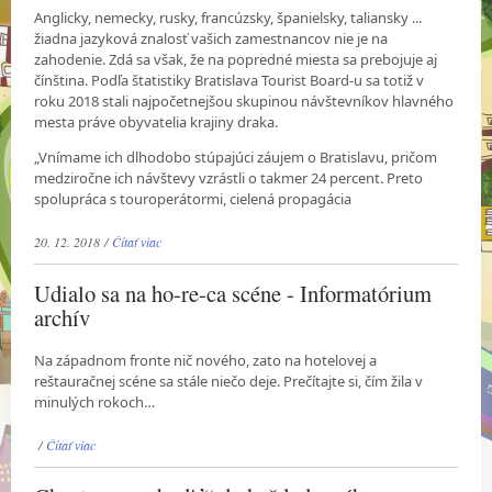
Anglicky, nemecky, rusky, francúzsky, španielsky, taliansky ...
žiadna jazyková znalosť vašich zamestnancov nie je na
zahodenie. Zdá sa však, že na popredné miesta sa prebojuje aj
čínština. Podľa štatistiky Bratislava Tourist Board-u sa totiž v
roku 2018 stali najpočetnejšou skupinou návštevníkov hlavného
mesta práve obyvatelia krajiny draka.
„Vnímame ich dlhodobo stúpajúci záujem o Bratislavu, pričom
medziročne ich návštevy vzrástli o takmer 24 percent. Preto
spolupráca s touroperátormi, cielená propagácia
20. 12. 2018 /
Čítať viac
Udialo sa na ho-re-ca scéne - Informatórium
archív
Na západnom fronte nič nového, zato na hotelovej a
reštauračnej scéne sa stále niečo deje. Prečítajte si, čím žila v
minulých rokoch…
/
Čítať viac