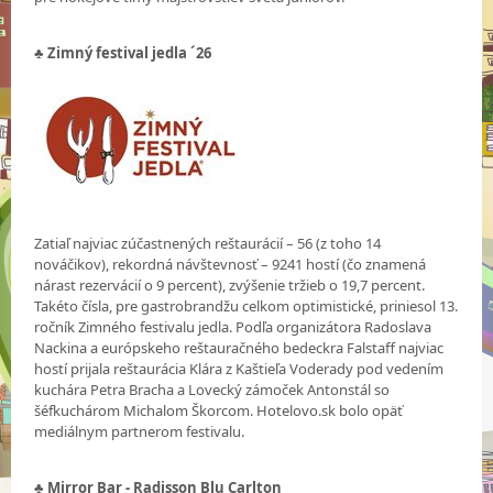
♣ Zimný festival jedla ´26
Zatiaľ najviac zúčastnených reštaurácií – 56 (z toho 14
nováčikov), rekordná návštevnosť – 9241 hostí (čo znamená
nárast rezervácií o 9 percent), zvýšenie tržieb o 19,7 percent.
Takéto čísla, pre gastrobrandžu celkom optimistické, priniesol 13.
ročník Zimného festivalu jedla. Podľa organizátora Radoslava
Nackina a európskeho reštauračného bedeckra Falstaff najviac
hostí prijala reštaurácia Klára z Kaštieľa Voderady pod vedením
kuchára Petra Bracha a Lovecký zámoček Antonstál so
šéfkuchárom Michalom Škorcom. Hotelovo.sk bolo opäť
mediálnym partnerom festivalu.
♣ Mirror Bar - Radisson Blu Carlton