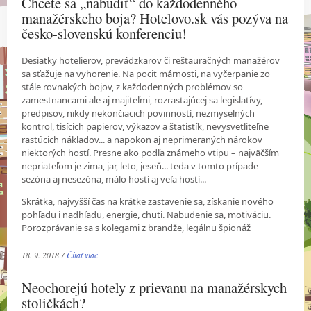
Chcete sa „nabudiť“ do každodenného
manažérskeho boja? Hotelovo.sk vás pozýva na
česko-slovenskú konferenciu!
Desiatky hotelierov, prevádzkarov či reštauračných manažérov
sa sťažuje na vyhorenie. Na pocit márnosti, na vyčerpanie zo
stále rovnakých bojov, z každodenných problémov so
zamestnancami ale aj majiteľmi, rozrastajúcej sa legislatívy,
predpisov, nikdy nekončiacich povinností, nezmyselných
kontrol, tisícich papierov, výkazov a štatistík, nevysvetliteľne
rastúcich nákladov... a napokon aj neprimeraných nárokov
niektorých hostí. Presne ako podľa známeho vtipu – najväčším
nepriateľom je zima, jar, leto, jeseň... teda v tomto prípade
sezóna aj nesezóna, málo hostí aj veľa hostí...
Skrátka, najvyšší čas na krátke zastavenie sa, získanie nového
pohľadu i nadhľadu, energie, chuti. Nabudenie sa, motiváciu.
Porozprávanie sa s kolegami z brandže, legálnu špionáž
18. 9. 2018 /
Čítať viac
Neochorejú hotely z prievanu na manažérskych
stoličkách?