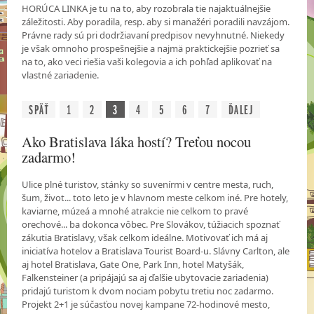
HORÚCA LINKA je tu na to, aby rozobrala tie najaktuálnejšie
záležitosti. Aby poradila, resp. aby si manažéri poradili navzájom.
Právne rady sú pri dodržiavaní predpisov nevyhnutné. Niekedy
je však omnoho prospešnejšie a najmä praktickejšie pozrieť sa
na to, ako veci riešia vaši kolegovia a ich pohľad aplikovať na
vlastné zariadenie.
SPÄŤ
1
2
3
4
5
6
7
ĎALEJ
Ako Bratislava láka hostí? Treťou nocou
zadarmo!
Ulice plné turistov, stánky so suvenírmi v centre mesta, ruch,
šum, život... toto leto je v hlavnom meste celkom iné. Pre hotely,
kaviarne, múzeá a mnohé atrakcie nie celkom to pravé
orechové... ba dokonca vôbec. Pre Slovákov, túžiacich spoznať
zákutia Bratislavy, však celkom ideálne. Motivovať ich má aj
iniciatíva hotelov a Bratislava Tourist Board-u. Slávny Carlton, ale
aj hotel Bratislava, Gate One, Park Inn, hotel Matyšák,
Falkensteiner (a pripájajú sa aj ďalšie ubytovacie zariadenia)
pridajú turistom k dvom nociam pobytu tretiu noc zadarmo.
Projekt 2+1 je súčasťou novej kampane 72-hodinové mesto,