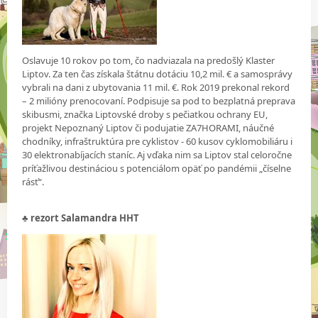
Oslavuje 10 rokov po tom, čo nadviazala na predošlý Klaster
Liptov. Za ten čas získala štátnu dotáciu 10,2 mil. € a samosprávy
vybrali na dani z ubytovania 11 mil. €. Rok 2019 prekonal rekord
– 2 milióny prenocovaní. Podpisuje sa pod to bezplatná preprava
skibusmi, značka Liptovské droby s pečiatkou ochrany EU,
projekt Nepoznaný Liptov či podujatie ZA7HORAMI, náučné
chodníky, infraštruktúra pre cyklistov - 60 kusov cyklomobiliáru i
30 elektronabíjacích staníc. Aj vďaka nim sa Liptov stal celoročne
príťažlivou destináciou s potenciálom opäť po pandémii „číselne
rásť“.
♣
rezort Salamandra HHT