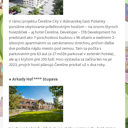
V rámci projektu Čerešne City v dúbravskej časti Polianky
ponúkne ubytovanie príležitostným hosťom – na úrovni štyroch
hviezdičiek – aj hotel Čerešne. Developer – ITB Development ho
predstavil ako 7-poschodovú budovu s 96 izbami a siedmimi 2-
izbovými apartmánmi so zatrávnenou strechou, pričom ďalšie
dve podlažia nájdu miesto pod zemou. Tam sa počíta s
parkovaním pre 63 áut (a 27 môže parkovať v exteriéri hotela) ,
ale aj s krytom pre 250 ľudí. Hoci výstavba sa začína len na jar
2023, prvých hostí plánujú Čerešne privítať už o dva roky.
♣
Arkady Hof **** Stupava