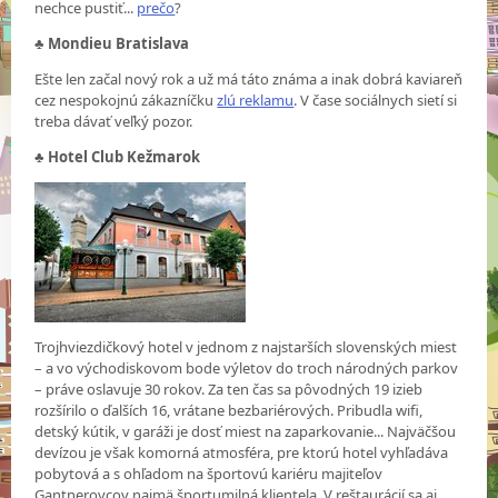
nechce pustiť...
prečo
?
♣
Mondieu Bratislava
Ešte len začal nový rok a už má táto známa a inak dobrá kaviareň
cez nespokojnú zákazníčku
zlú reklamu
. V čase sociálnych sietí si
treba dávať veľký pozor.
♣
Hotel Club Kežmarok
Trojhviezdičkový hotel v jednom z najstarších slovenských miest
– a vo východiskovom bode výletov do troch národných parkov
– práve oslavuje 30 rokov. Za ten čas sa pôvodných 19 izieb
rozšírilo o ďalších 16, vrátane bezbariérových. Pribudla wifi,
detský kútik, v garáži je dosť miest na zaparkovanie... Najväčšou
devízou je však komorná atmosféra, pre ktorú hotel vyhľadáva
pobytová a s ohľadom na športovú kariéru majiteľov
Gantnerovcov najmä športumilná klientela. V reštaurácií sa aj