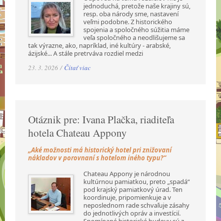
jednoduchá, pretože naše krajiny sú,
resp. oba národy sme, nastavení
veľmi podobne. Z historického
spojenia a spoločného súžitia máme
veľa spoločného a neodlišujeme sa
tak výrazne, ako, napríklad, iné kultúry - arabské,
ázijské... A stále pretrváva rozdiel medzi
23. 3. 2026 /
Čítať viac
Otáznik pre: Ivana Plačka, riaditeľa
hotela Chateau Appony
„Aké možnosti má historický hotel pri znižovaní
nákladov v porovnaní s hotelom iného typu?“
Chateau Appony je národnou
kultúrnou pamiatkou, preto „spadá“
pod krajský pamiatkový úrad. Ten
koordinuje, pripomienkuje a v
neposlednom rade schvaľuje zásahy
do jednotlivých opráv a investícií.