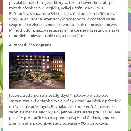
povolal Daniela Tillingera, ktorý sa tak na Slovensko vrátil po
rokoch pôsobenia v Belgicku, Veľkej Británii a Rakúsku.
Reštaurácia s kapacitou 34 hostí a salónikom pre ďalších desať,
funguje len večer a rezervačným spôsobom. V podzemí našla
svoje miesto vínna pivnica, pre začiatok s ôsmimi tisíckami vín.
Mimochodom, názov reštaurácie má korene v prastarom názve
tamojšieho miesta – Gold Eck, teda zlatý roh.
♣
Poprad*** v Poprade
Jeden z tradičných a „nostalgických“ hotelov v meste pod
Tatrami zatvoril v októbri svoje brány. A tak 144 lôžok a prísteliek
ostáva stále prázdnych. Rovnako ako konferenčná miestnosť,
salón, tri menšie salóniky a príjemná reštaurácia pre 100 ľudí. Na
penzión pre starších sa má premeniť aj hotel Gerlach, smutne
známy mafiánskou likvidáciou policajta v 90-tych rokoch.