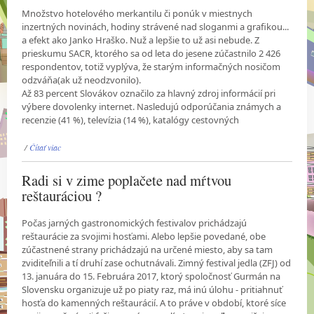
Množstvo hotelového merkantilu či ponúk v miestnych
inzertných novinách, hodiny strávené nad sloganmi a grafikou...
a efekt ako Janko Hraško. Nuž a lepšie to už asi nebude. Z
prieskumu SACR, ktorého sa od leta do jesene zúčastnilo 2 426
respondentov, totiž vyplýva, že starým informačných nosičom
odzváňa(ak už neodzvonilo).
Až 83 percent Slovákov označilo za hlavný zdroj informácií pri
výbere dovolenky internet. Nasledujú odporúčania známych a
recenzie (41 %), televízia (14 %), katalógy cestovných
/
Čítať viac
Radi si v zime poplačete nad mŕtvou
reštauráciou ?
Počas jarných gastronomických festivalov prichádzajú
reštaurácie za svojimi hosťami. Alebo lepšie povedané, obe
zúčastnené strany prichádzajú na určené miesto, aby sa tam
zviditeľnili a tí druhí zase ochutnávali. Zimný festival jedla (ZFJ) od
13. januára do 15. Februára 2017, ktorý spoločnosť Gurmán na
Slovensku organizuje už po piaty raz, má inú úlohu - pritiahnuť
hosťa do kamenných reštaurácií. A to práve v období, ktoré síce