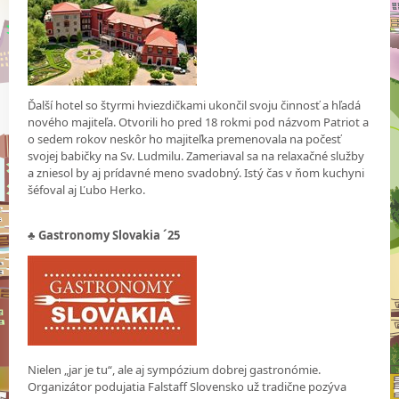
Ďalší hotel so štyrmi hviezdičkami ukončil svoju činnosť a hľadá
nového majiteľa. Otvorili ho pred 18 rokmi pod názvom Patriot a
o sedem rokov neskôr ho majiteľka premenovala na počesť
svojej babičky na Sv. Ludmilu. Zameriaval sa na relaxačné služby
a zniesol by aj prídavné meno svadobný. Istý čas v ňom kuchyni
šéfoval aj Ľubo Herko.
♣
Gastronomy Slovakia ´25
Nielen „jar je tu“, ale aj sympózium dobrej gastronómie.
Organizátor podujatia Falstaff Slovensko už tradične pozýva