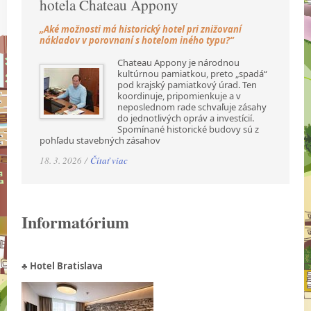
hotela Chateau Appony
„Aké možnosti má historický hotel pri znižovaní
nákladov v porovnaní s hotelom iného typu?“
Chateau Appony je národnou
kultúrnou pamiatkou, preto „spadá“
pod krajský pamiatkový úrad. Ten
koordinuje, pripomienkuje a v
neposlednom rade schvaľuje zásahy
do jednotlivých opráv a investícií.
Spomínané historické budovy sú z
pohľadu stavebných zásahov
18. 3. 2026 /
Čítať viac
Informatórium
♣ Hotel Bratislava