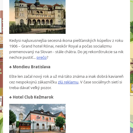
Kedysi najluxusnejšia secesná ikona piešťanských kúpeľov z roku
1906 – Grand hotel Rónai, neskôr Royal a počas socializmu
premenovaný na Slovan - stále chátra. Do jej rekonštrukcie sa nik
nechce pustiť...
prečo
?
♣
Mondieu Bratislava
Ešte len začal nový rok a už má táto známa a inak dobrá kaviareň
cez nespokojnú zákazníčku
zlú reklamu
. V čase sociálnych sietí si
treba dávať veľký pozor.
♣
Hotel Club Kežmarok