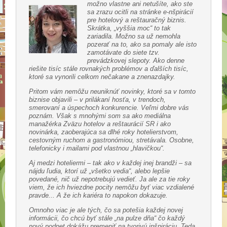
možno vlastne ani netušíte, ako ste
sa zrazu ocitli na stránke e-nšpirácií
pre hotelový a reštauračný biznis.
Skrátka, „vyššia moc“ to tak
zariadila. Možno sa už nemohla
pozerať na to, ako sa pomaly ale isto
zamotávate do siete tzv.
prevádzkovej slepoty. Ako denne
riešite tisíc stále rovnakých problémov a ďalších tisíc,
ktoré sa vynorili celkom nečakane a znenazdajky.
Pritom vám nemôžu neuniknúť novinky, ktoré sa v tomto
biznise objavili – v prilákaní hosťa, v trendoch,
smerovaní a úspechoch konkurencie. Veľmi dobre vás
poznám. Však s mnohými som sa ako mediálna
manažérka Zväzu hotelov a reštaurácií SR i ako
novinárka, zaoberajúca sa dlhé roky hotelierstvom,
cestovným ruchom a gastronómiou, stretávala. Osobne,
telefonicky i mailami pod vlastnou „hlavičkou“.
Aj medzi hoteliermi – tak ako v každej inej brandži – sa
nájdu ľudia, ktorí už „všetko vedia“, alebo lepšie
povedané, nič už nepotrebujú vedieť. Ja ale za tie roky
viem, že ich hviezdne pocity nemôžu byť viac vzdialené
pravde... A že ich kariéra to napokon dokazuje.
Omnoho viac je ale tých, čo sa potešia každej novej
informácii, čo chcú byť stále „na pulze dňa“ čo každý
nový podnet dokážu premeniť na tvorivú inšpiráciu. Teda