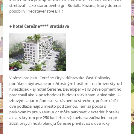
stretávať – ako staronového gr - Rudolfa Križana, ktorý doteraz
pôsobil v Predstavenstve BHP.
♣
hotel Čerešne**** Bratislava
V rámci projektu Čerešne City v dúbravskej časti Polianky
ponúkne ubytovanie príležitostným hosťom – na úrovni štyroch
hviezdičiek – aj hotel Čerešne. Developer – ITB Development ho
predstavil ako 7-poschodovú budovu s 96 izbami a siedmimi 2-
izbovými apartmánmi so zatrávnenou strechou, pričom ďalšie
dve podlažia nájdu miesto pod zemou. Tam sa počíta s
parkovaním pre 63 áut (a 27 môže parkovať v exteriéri hotela) ,
ale aj s krytom pre 250 ľudí. Hoci výstavba sa začína len na jar
2023, prvých hostí plánujú Čerešne privítať už o dva roky.