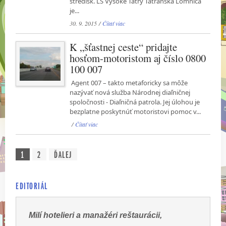
stredísk. LS Vysoké Tatry Tatranská Lomnica
je...
30. 9. 2015 /
Čítať viac
K „šťastnej ceste“ pridajte
hosťom-motoristom aj číslo 0800
100 007
Agent 007 – takto metaforicky sa môže
nazývať nová služba Národnej diaľničnej
spoločnosti - Diaľničná patrola. Jej úlohou je
bezplatne poskytnúť motoristovi pomoc v...
/
Čítať viac
1
2
ĎALEJ
EDITORIÁL
Milí hotelieri a manažéri reštaurácii,