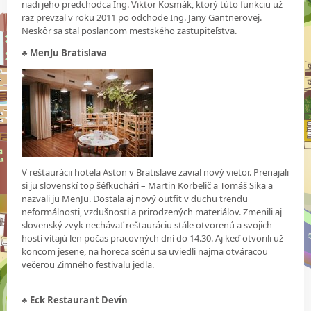
riadi jeho predchodca Ing. Viktor Kosmák, ktorý túto funkciu už
raz prevzal v roku 2011 po odchode Ing. Jany Gantnerovej.
Neskôr sa stal poslancom mestského zastupiteľstva.
♣
MenJu Bratislava
V reštaurácii hotela Aston v Bratislave zavial nový vietor. Prenajali
si ju slovenskí top šéfkuchári – Martin Korbelič a Tomáš Sika a
nazvali ju MenJu. Dostala aj nový outfit v duchu trendu
neformálnosti, vzdušnosti a prirodzených materiálov. Zmenili aj
slovenský zvyk nechávať reštauráciu stále otvorenú a svojich
hostí vítajú len počas pracovných dní do 14.30. Aj keď otvorili už
koncom jesene, na horeca scénu sa uviedli najmä otváracou
večerou Zimného festivalu jedla.
♣
Eck Restaurant Devín