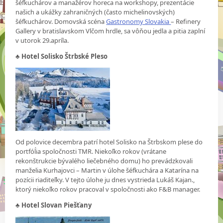
šéfkuchárov a manažérov horeca na workshopy, prezentácie
našich a ukážky zahraničných (často michelinovských)
šéfkuchárov. Domovská scéna
Gastronomy Slovakia
– Refinery
Gallery v bratislavskom Vlčom hrdle, sa vôňou jedla a pitia zaplní
v utorok 29.apríla.
♣ Hotel Solisko Štrbské Pleso
Od polovice decembra patrí hotel Solisko na Štrbskom plese do
portfóĺia spoločnosti TMR. Niekoľko rokov (vrátane
rekonštrukcie bývalého liečebného domu) ho prevádzkovali
manželia Kurhajovci – Martin v úlohe šéfkuchára a Katarína na
pozícii riaditeľky. V tejto úlohe ju dnes vystrieda Lukáš Kajan.,
ktorý niekoľko rokov pracoval v spoločnosti ako F&B manager.
♣
Hotel Slovan Piešťany