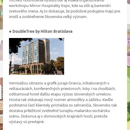
workshopu Mirror Hospitality Expo, kde sa zišli aj bartendri
svetového mena. Aj to dokazuje, že podobné podujatia majú pre
imidž a zviditeľnenie Slovenska veľký význam.
♣ DoubleTree by Hilton Bratislava
Vernisážou obrazov a grafík Juraja Oravca, inštalovaných v
reštauráciách, konferenčných priestoroch, loby i na chodbách,
odštartoval hotel ďalšiu etapu výstav slovenských umelcov.
Hostia tak získavajú nový rozmer atmosféry a zážitku. Keďže
podstatná časť klientely prichádza zo zahraničia, Slovensko tak
dostáva príležitosť zviditeľniť tunajšiu maliarsko-sochársku
scénu. Dokonca aj v domovských krajinách hostí, pretože
výstavy sú predajné.