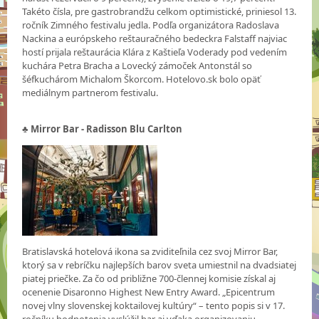
Takéto čísla, pre gastrobrandžu celkom optimistické, priniesol 13.
ročník Zimného festivalu jedla. Podľa organizátora Radoslava
Nackina a európskeho reštauračného bedeckra Falstaff najviac
hostí prijala reštaurácia Klára z Kaštieľa Voderady pod vedením
kuchára Petra Bracha a Lovecký zámoček Antonstál so
šéfkuchárom Michalom Škorcom. Hotelovo.sk bolo opäť
mediálnym partnerom festivalu.
♣ Mirror Bar - Radisson Blu Carlton
Bratislavská hotelová ikona sa zviditeľnila cez svoj Mirror Bar,
ktorý sa v rebríčku najlepších barov sveta umiestnil na dvadsiatej
piatej priečke. Za čo od približne 700-člennej komisie získal aj
ocenenie Disaronno Highest New Entry Award. „Epicentrum
novej vlny slovenskej koktailovej kultúry“ – tento popis si v 17.
ročníku hodnotenia vyslúžil bar aj vďaka organizovaniu