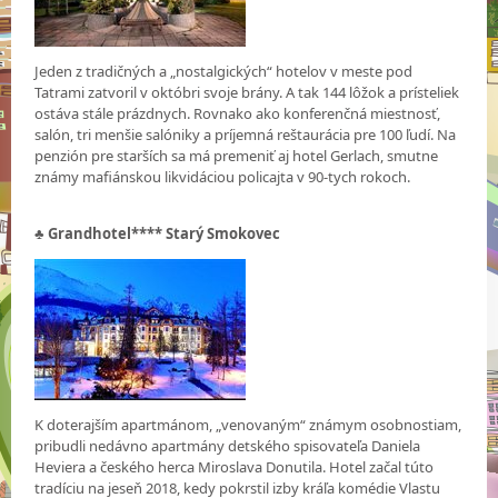
Jeden z tradičných a „nostalgických“ hotelov v meste pod
Tatrami zatvoril v októbri svoje brány. A tak 144 lôžok a prísteliek
ostáva stále prázdnych. Rovnako ako konferenčná miestnosť,
salón, tri menšie salóniky a príjemná reštaurácia pre 100 ľudí. Na
penzión pre starších sa má premeniť aj hotel Gerlach, smutne
známy mafiánskou likvidáciou policajta v 90-tych rokoch.
♣
Grandhotel**** Starý Smokovec
K doterajším apartmánom, „venovaným“ známym osobnostiam,
pribudli nedávno apartmány detského spisovateľa Daniela
Heviera a českého herca Miroslava Donutila. Hotel začal túto
tradíciu na jeseň 2018, kedy pokrstil izby kráľa komédie Vlastu