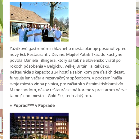
Zážitkovú gastronómiu hlavného mesta plánuje posunúť vpred
nový Eck Restaurant v Devíne. Majiteľ Patrik Tkáč do kuchyne
povolal Daniela Tillingera, ktorý sa tak na Slovensko vrátil po
rokoch pôsobenia v Belgicku, Veľkej Británii a Rakúsku.
Reštaurácia s kapacitou 34 hostí a salónikom pre ďalších desať,
funguje len večer a rezervačným spôsobom. V podzemí našla
svoje miesto vínna pivnica, pre začiatok s ôsmimi tisíckami vín.
Mimochodom, názov reštaurácie má korene v prastarom názve
tamojšieho miesta – Gold Eck, teda zlatý roh.
♣
Poprad*** v Poprade