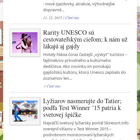
- nové zjazdovky, atrakcie, výhodnejšie
dopravné...
11. 12. 2015 /
Čítať viac
Rarity UNESCO sú
cestovateľským cieľom; k nám už
lákajú aj gajdy
Hotely hlásia čoraz častejší „výskyt" turistov –
fajšmekrov prírodného a kultúrneho
dedičstva. Ako novinku im ponúkajú
gajdošskú kultúru, ktorú Unesco zapísalo do
zoznamov len...
/
Čítať viac
Lyžiarov nasmerujte do Tatier;
podľa Test Winner ´15 patria k
svetovej špičke
Najväčší svetový lyžiarsky portál Skiresort.info
zverejnil víťazov v Test Winner 2015 –
podrobnom monitorovaní lyžiarskych