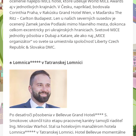
ocenenie najlepší MICE hotel, ktoré udeľuje World MICE Awards
aj v jednotlivých krajinách. V Česku, napríklad, bodovala
Corinthia Praha, v Rakúsku Grand Hotel Wien, v Maďarsku The
Ritz – Carlton Budapest. Len u našich severných susedov je
ocenený Zamek Janów Podlaski mimo hlavného mesta, dokonca
celkom excentricky pri ukrajinských hraniciach. Svetové MICE
jednotky pôsobia v Dubaji a Katare, ale ako naj „MICE
organizátor“ vo svete sa umiestnila spoločnosť Liberty Czech
Republic & Slovakia DMC.
♣
Lomnica***** v Tatranskej Lomnici
Po desaťročí pôsobenia v Bellevue Grand Hoteli**** S.
Smokovec ukončil túto etapu pracovnej kariéry tamojší riaditeľ
Ing. Miroslav Warhol. Stal sa hotelovým manažérom hotela
Lomnica***** v Tatranskej Lomnici. Hotel Bellevue momentálne