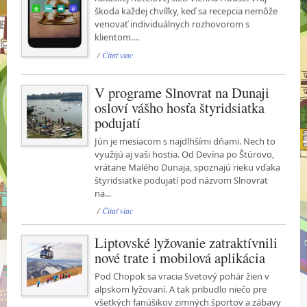
škoda každej chvíľky, keď sa recepcia nemôže
venovať individuálnych rozhovorom s
klientom....
/
Čítať viac
V programe Slnovrat na Dunaji
osloví vášho hosťa štyridsiatka
podujatí
Jún je mesiacom s najdlhšími dňami. Nech to
využijú aj vaši hostia. Od Devína po Štúrovo,
vrátane Malého Dunaja, spoznajú rieku vďaka
štyridsiatke podujatí pod názvom Slnovrat
na...
/
Čítať viac
Liptovské lyžovanie zatraktívnili
nové trate i mobilová aplikácia
Pod Chopok sa vracia Svetový pohár žien v
alpskom lyžovaní. A tak pribudlo niečo pre
všetkých fanúšikov zimných športov a zábavy