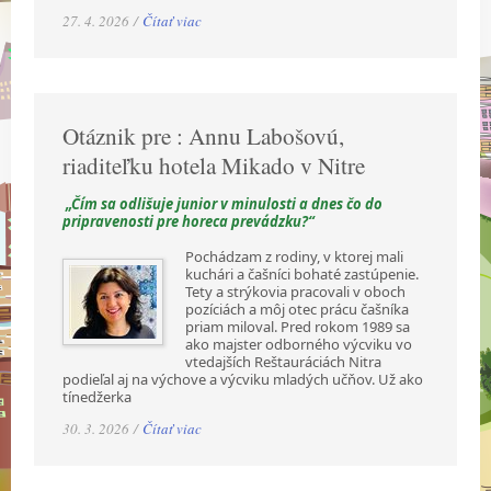
27. 4. 2026 /
Čítať viac
Otáznik pre : Annu Labošovú,
riaditeľku hotela Mikado v Nitre
„Čím sa odlišuje junior v minulosti a dnes čo do
pripravenosti pre horeca prevádzku?“
Pochádzam z rodiny, v ktorej mali
kuchári a čašníci bohaté zastúpenie.
Tety a strýkovia pracovali v oboch
pozíciách a môj otec prácu čašníka
priam miloval. Pred rokom 1989 sa
ako majster odborného výcviku vo
vtedajších Reštauráciách Nitra
podieľal aj na výchove a výcviku mladých učňov. Už ako
tínedžerka
30. 3. 2026 /
Čítať viac