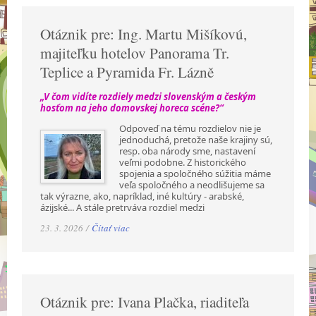
Otáznik pre: Ing. Martu Mišíkovú,
majiteľku hotelov Panorama Tr.
Teplice a Pyramida Fr. Lázně
„V čom vidíte rozdiely medzi slovenským a českým
hosťom na jeho domovskej horeca scéne?“
Odpoveď na tému rozdielov nie je
jednoduchá, pretože naše krajiny sú,
resp. oba národy sme, nastavení
veľmi podobne. Z historického
spojenia a spoločného súžitia máme
veľa spoločného a neodlišujeme sa
tak výrazne, ako, napríklad, iné kultúry - arabské,
ázijské... A stále pretrváva rozdiel medzi
23. 3. 2026 /
Čítať viac
Otáznik pre: Ivana Plačka, riaditeľa