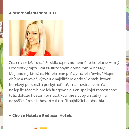
♣
rezort Salamandra HHT
Znalec vie dešifrovať, že sídlo (aj rovnomenného hotela) je Horný
Hodrušský tajch. Stal sa služobným domovom Michaely
Majtánovej, ktorá na Horehronie prišla z hotela Devín. "Mojim
cieľom a zároveň výzvou v najbližšom období je stabilizovať
hotelový personál a poskytnúť našim zamestnancom čo
najlepšie zázemie pre ich fungovanie. Len spokojní zamestnanci
totiž dokážu hosťom prinášať kvalitné služby a zážitky na
najvyššej úrovni," hovorí o filozofii najbližšieho obdobia .
♣
Choice Hotels a Radisson Hotels