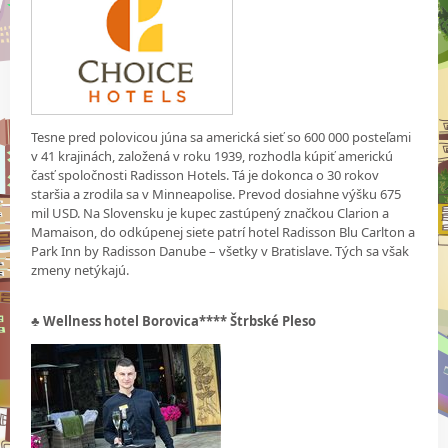
Tesne pred polovicou júna sa americká sieť so 600 000 posteľami
v 41 krajinách, založená v roku 1939, rozhodla kúpiť americkú
časť spoločnosti Radisson Hotels. Tá je dokonca o 30 rokov
staršia a zrodila sa v Minneapolise. Prevod dosiahne výšku 675
mil USD. Na Slovensku je kupec zastúpený značkou Clarion a
Mamaison, do odkúpenej siete patrí hotel Radisson Blu Carlton a
Park Inn by Radisson Danube – všetky v Bratislave. Tých sa však
zmeny netýkajú.
♣ Wellness hotel Borovica**** Štrbské Pleso