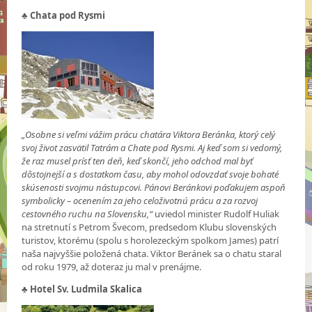
♣ Chata pod Rysmi
„Osobne si veľmi vážim prácu chatára Viktora Beránka, ktorý celý
svoj život zasvätil Tatrám a Chate pod Rysmi. Aj keď som si vedomý,
že raz musel prísť ten deň, keď skončí, jeho odchod mal byť
dôstojnejší a s dostatkom času, aby mohol odovzdať svoje bohaté
skúsenosti svojmu nástupcovi. Pánovi Beránkovi poďakujem aspoň
symbolicky – ocenením za jeho celoživotnú prácu a za rozvoj
cestovného ruchu na Slovensku,“
uviedol minister Rudolf Huliak
na stretnutí s Petrom Švecom, predsedom Klubu slovenských
turistov, ktorému (spolu s horolezeckým spolkom James) patrí
naša najvyššie položená chata. Viktor Beránek sa o chatu staral
od roku 1979, až doteraz ju mal v prenájme.
♣
Hotel Sv. Ludmila Skalica