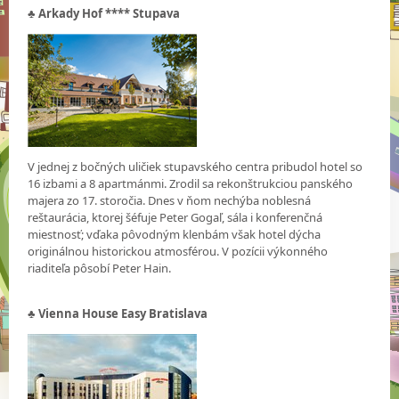
♣
Arkady Hof **** Stupava
V jednej z bočných uličiek stupavského centra pribudol hotel so
16 izbami a 8 apartmánmi. Zrodil sa rekonštrukciou panského
majera zo 17. storočia. Dnes v ňom nechýba noblesná
reštaurácia, ktorej šéfuje Peter Gogaľ, sála i konferenčná
miestnosť; vďaka pôvodným klenbám však hotel dýcha
originálnou historickou atmosférou. V pozícii výkonného
riaditeľa pôsobí Peter Hain.
♣ Vienna House Easy Bratislava