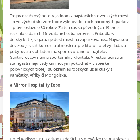
Trojhviezdičkový hotel v jednom z najstarších slovenských miest
– a vo východiskovom bode výletov do troch národných parkov
– práve oslavuje 30 rokov. Za ten čas sa pôvodných 19 izieb
rozšírilo o ďalších 16, vrátane bezbariérových. Pribudla wifi,
detský kútik, v garáži je dosť miest na zaparkovanie... Najväčšou
devízou je však komorná atmosféra, pre ktorú hotel vyhľadáva
pobytová a s ohľadom na športovú kariéru majiteľov
Gantnerovcov najmä športumilná klientela. V reštaurácií sa aj
štamgasti majú vždy čím novým pokochať – v zbierke
poľovníckych trofejí sú okrem európskych už aj kúsky z
Kamčatky, Afriky či Mongolska.
♣
Mirror Hospitality Expo
Hotel Radisson Blu Carlton (a ďalších 15 prevádzok v Bratislave a