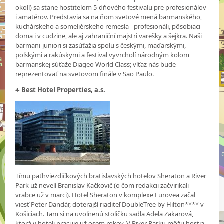
okolí) sa stane hostiteľom 5-dňového festivalu pre profesionálov
i amatérov. Predstavia sa na ňom svetové mená barmanského,
kuchárskeho a someliérskeho remesla - profesionáli, pôsobiaci
doma i v cudzine, ale aj zahraniční majstri varešky a šejkra. Naši
barmani-juniori si zasúťažia spolu s českými, maďarskými,
poľskými a rakúskymi a festival vyvrcholí národným kolom
barmanskej súťaže Diageo World Class; víťaz nás bude
reprezentovať na svetovom finále v Sao Paulo.
♣
Best Hotel Properties, a.s.
Tímu päťhviezdičkových bratislavských hotelov Sheraton a River
Park už nevelí Branislav Kačkovič (o čom redakcii začvirikali
vrabce už v marci). Hotel Sheraton v komplexe Eurovea začal
viesť Peter Dandár, doterajší riaditeľ DoubleTree by Hilton**** v
Košiciach. Tam si na uvoľnenú stoličku sadla Adela Zakarová,
ktorá v hoteli pracuje už osem rokov. V River Parku môžu hostia