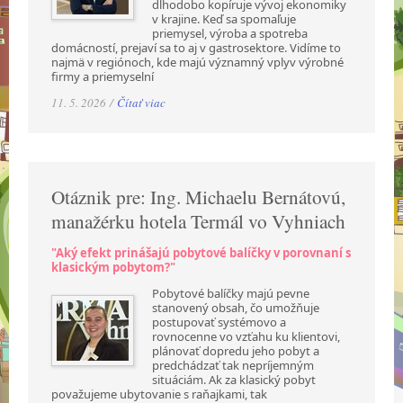
dlhodobo kopíruje vývoj ekonomiky
v krajine. Keď sa spomaľuje
priemysel, výroba a spotreba
domácností, prejaví sa to aj v gastrosektore. Vidíme to
najmä v regiónoch, kde majú významný vplyv výrobné
firmy a priemyselní
11. 5. 2026 /
Čítať viac
Otáznik pre: Ing. Michaelu Bernátovú,
manažérku hotela Termál vo Vyhniach
"Aký efekt prinášajú pobytové balíčky v porovnaní s
klasickým pobytom?"
Pobytové balíčky majú pevne
stanovený obsah, čo umožňuje
postupovať systémovo a
rovnocenne vo vzťahu ku klientovi,
plánovať dopredu jeho pobyt a
predchádzať tak nepríjemným
situáciám. Ak za klasický pobyt
považujeme ubytovanie s raňajkami, tak