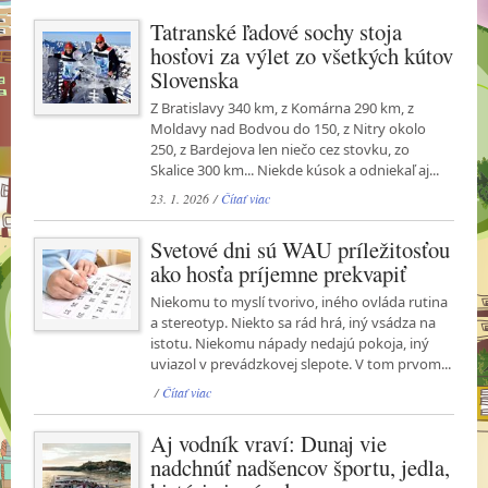
Tatranské ľadové sochy stoja
hosťovi za výlet zo všetkých kútov
Slovenska
Z Bratislavy 340 km, z Komárna 290 km, z
Moldavy nad Bodvou do 150, z Nitry okolo
250, z Bardejova len niečo cez stovku, zo
Skalice 300 km... Niekde kúsok a odniekaľ aj...
23. 1. 2026 /
Čítať viac
Svetové dni sú WAU príležitosťou
ako hosťa príjemne prekvapiť
Niekomu to myslí tvorivo, iného ovláda rutina
a stereotyp. Niekto sa rád hrá, iný vsádza na
istotu. Niekomu nápady nedajú pokoja, iný
uviazol v prevádzkovej slepote. V tom prvom...
/
Čítať viac
Aj vodník vraví: Dunaj vie
nadchnúť nadšencov športu, jedla,