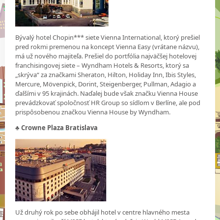
Bývalý hotel Chopin*** siete Vienna International, ktorý prešiel
pred rokmi premenou na koncept Vienna Easy (vrátane názvu),
má už nového majiteľa. Prešiel do portfólia najväčšej hotelovej
franchisingovej siete – Wyndham Hotels & Resorts, ktorý sa
„skrýva“ za značkami Sheraton, Hilton, Holiday Inn, Ibis Styles,
Mercure, Mövenpick, Dorint, Steigenberger, Pullman, Adagio a
ďalšími v 95 krajinách. Naďalej bude však značku Vienna House
prevádzkovať spoločnosť HR Group so sídlom v Berlíne, ale pod
prispôsobenou značkou Vienna House by Wyndham.
♣ Crowne Plaza Bratislava
Už druhý rok po sebe obhájil hotel v centre hlavného mesta