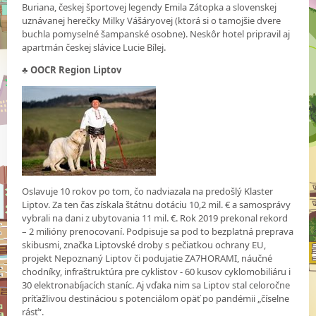
Buriana, českej športovej legendy Emila Zátopka a slovenskej
uznávanej herečky Milky Vášáryovej (ktorá si o tamojšie dvere
buchla pomyselné šampanské osobne). Neskôr hotel pripravil aj
apartmán českej slávice Lucie Bílej.
♣ OOCR Region Liptov
Oslavuje 10 rokov po tom, čo nadviazala na predošlý Klaster
Liptov. Za ten čas získala štátnu dotáciu 10,2 mil. € a samosprávy
vybrali na dani z ubytovania 11 mil. €. Rok 2019 prekonal rekord
– 2 milióny prenocovaní. Podpisuje sa pod to bezplatná preprava
skibusmi, značka Liptovské droby s pečiatkou ochrany EU,
projekt Nepoznaný Liptov či podujatie ZA7HORAMI, náučné
chodníky, infraštruktúra pre cyklistov - 60 kusov cyklomobiliáru i
30 elektronabíjacích staníc. Aj vďaka nim sa Liptov stal celoročne
príťažlivou destináciou s potenciálom opäť po pandémii „číselne
rásť“.