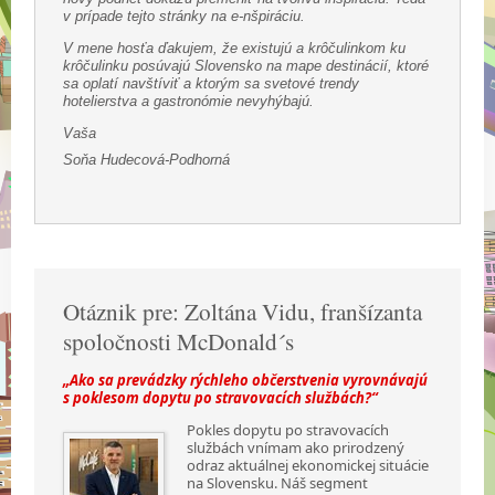
v prípade tejto stránky na e-nšpiráciu.
V mene hosťa ďakujem, že existujú a krôčulinkom ku
krôčulinku posúvajú Slovensko na mape destinácií, ktoré
sa oplatí navštíviť a ktorým sa svetové trendy
hotelierstva a gastronómie nevyhýbajú.
Vaša
Soňa Hudecová-Podhorná
Otáznik pre: Zoltána Vidu, franšízanta
spoločnosti McDonald´s
„Ako sa prevádzky rýchleho občerstvenia vyrovnávajú
s poklesom dopytu po stravovacích službách?“
Pokles dopytu po stravovacích
službách vnímam ako prirodzený
odraz aktuálnej ekonomickej situácie
na Slovensku. Náš segment