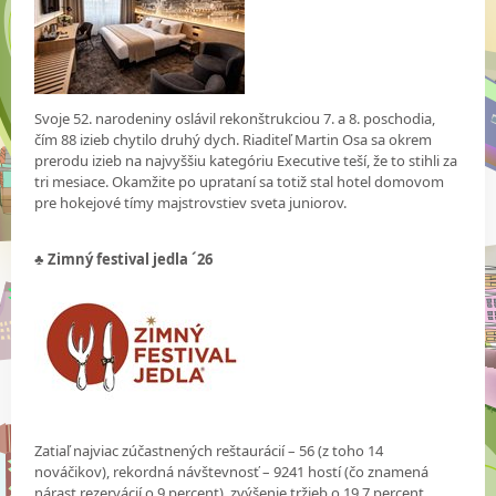
Svoje 52. narodeniny oslávil rekonštrukciou 7. a 8. poschodia,
čím 88 izieb chytilo druhý dych. Riaditeľ Martin Osa sa okrem
prerodu izieb na najvyššiu kategóriu Executive teší, že to stihli za
tri mesiace. Okamžite po uprataní sa totiž stal hotel domovom
pre hokejové tímy majstrovstiev sveta juniorov.
♣ Zimný festival jedla ´26
Zatiaľ najviac zúčastnených reštaurácií – 56 (z toho 14
nováčikov), rekordná návštevnosť – 9241 hostí (čo znamená
nárast rezervácií o 9 percent), zvýšenie tržieb o 19,7 percent.