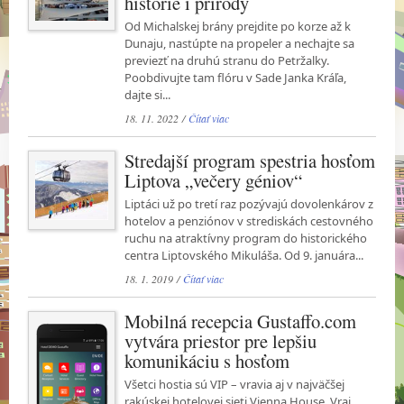
histórie i prírody
Od Michalskej brány prejdite po korze až k
Dunaju, nastúpte na propeler a nechajte sa
previezť na druhú stranu do Petržalky.
Poobdivujte tam flóru v Sade Janka Kráľa,
dajte si...
18. 11. 2022 /
Čítať viac
Stredajší program spestria hosťom
Liptova „večery géniov“
Liptáci už po tretí raz pozývajú dovolenkárov z
hotelov a penziónov v strediskách cestovného
ruchu na atraktívny program do historického
centra Liptovského Mikuláša. Od 9. januára...
18. 1. 2019 /
Čítať viac
Mobilná recepcia Gustaffo.com
vytvára priestor pre lepšiu
komunikáciu s hosťom
Všetci hostia sú VIP – vravia aj v najväčšej
rakúskej hotelovej sieti Vienna House. Vraj